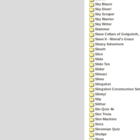
Sky Blazer
Sky Diver!
Sky Scraper
Sky Warrior
Sky Writer
Slammer
Slave Cellars of Golgoloth,
Slave II - Nimral's Grace
Sleazy Adventure
Sleuth
Slice
Slide
Slide Ten
Slider
Slimaci
Slime
Slingshot
Slingshot Construction Set
Slinky!
Slip
Slither
Slo-Quiz 4k
Slot Trivia
Slot-Machine
Slots
Slovenian Quiz
Sludge
Slurp