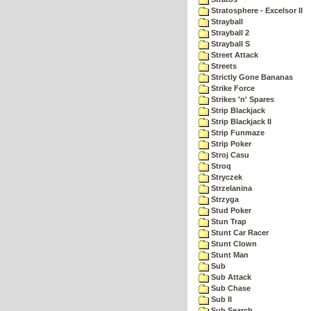
Stratosphere - Excelsor II
Strayball
Strayball 2
Strayball S
Street Attack
Streets
Strictly Gone Bananas
Strike Force
Strikes 'n' Spares
Strip Blackjack
Strip Blackjack II
Strip Funmaze
Strip Poker
Stroj Casu
Stroq
Stryczek
Strzelanina
Strzyga
Stud Poker
Stun Trap
Stunt Car Racer
Stunt Clown
Stunt Man
Sub
Sub Attack
Sub Chase
Sub II
Sub Search