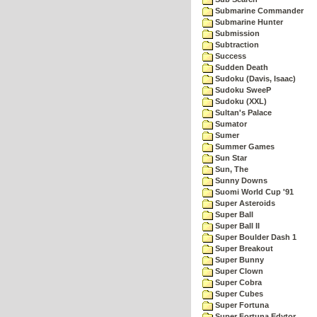
Submarine Commander
Submarine Hunter
Submission
Subtraction
Success
Sudden Death
Sudoku (Davis, Isaac)
Sudoku SweeP
Sudoku (XXL)
Sultan's Palace
Sumator
Sumer
Summer Games
Sun Star
Sun, The
Sunny Downs
Suomi World Cup '91
Super Asteroids
Super Ball
Super Ball II
Super Boulder Dash 1
Super Breakout
Super Bunny
Super Clown
Super Cobra
Super Cubes
Super Fortuna
Super Fortuna Edytor