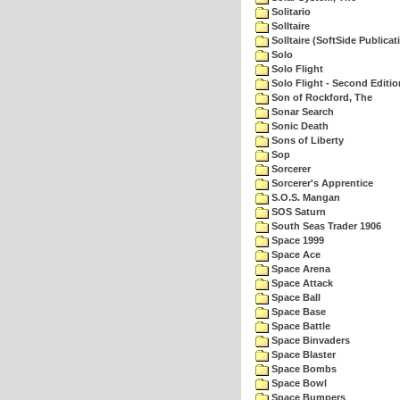
Solitario
Solltaire
Solltaire (SoftSide Publicat
Solo
Solo Flight
Solo Flight - Second Editio
Son of Rockford, The
Sonar Search
Sonic Death
Sons of Liberty
Sop
Sorcerer
Sorcerer's Apprentice
S.O.S. Mangan
SOS Saturn
South Seas Trader 1906
Space 1999
Space Ace
Space Arena
Space Attack
Space Ball
Space Base
Space Battle
Space Binvaders
Space Blaster
Space Bombs
Space Bowl
Space Bumpers