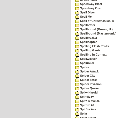
Speedway Blast
Speedway One
Spell Diver
Spell Me
Spell of Christmas Ice, A
Spellbetter
Spellbound (Brown, H.)
Spellbound (Mastertronic)
Spellbreaker
Spellicopter
Spelling Flash Cards
Spelling Genie
Spelling in Context
Spellweaver
Spelunker
Spider
Spider Attack
Spider City
Spider Eater
Spider Invasion
Spider Quake
Spiky Harold
Spindizzy
Spite & Malice
Spitfire 40
Spitfire Ace
Splat
Splat a Brat