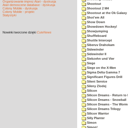
Organizowanie imprez Atari - dyskusja
Shootout
Atari demoscene database - dyskusja
Colony Mobile - dyskusja
Shootout 2 M4
Colony Mobile - projekt
Shootout at the Ok Galaxy
Statystyki
Shot'em All
Show Down
Showdown Hockey!
Showjumping
Nowinki
tworzone dzięki
CuteNews
Shuffleboard
Shuttle Intercept
Siberuv Drahokam
Sidewinder
Sidewinder II
Siebzehn und Vier
Siege
Siege on the X-Men
Sigma Delta Gamma 7
Significant Figures Drill
Silent Service
Sileny Zlodej
Silicon
Silicon Dreams - Return to
Silicon Dreams - Snowball
Silicon Dreams - The Worm 
Silicon Dreams Trilogy
Silicon Warrior
Silly Planter
Simon
Simon!