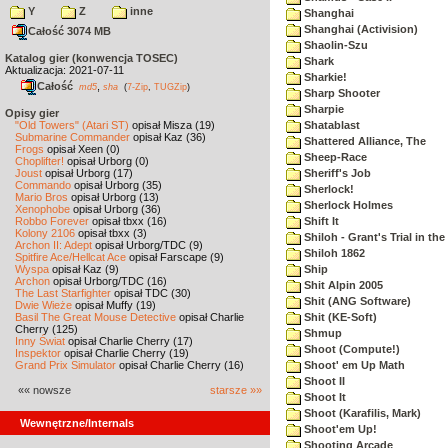
Y
Z
inne
Shanghai
Shanghai (Activision)
Całość 3074 MB
Shaolin-Szu
Katalog gier (konwencja TOSEC)
Shark
Aktualizacja: 2021-07-11
Sharkie!
Całość
,
md5
sha
(
7-Zip
,
TUGZip
)
Sharp Shooter
Sharpie
Opisy gier
"Old Towers" (Atari ST)
opisał Misza (19)
Shatablast
Submarine Commander
opisał Kaz (36)
Shattered Alliance, The
Frogs
opisał Xeen (0)
Sheep-Race
Choplifter!
opisał Urborg (0)
Joust
opisał Urborg (17)
Sheriff's Job
Commando
opisał Urborg (35)
Sherlock!
Mario Bros
opisał Urborg (13)
Sherlock Holmes
Xenophobe
opisał Urborg (36)
Robbo Forever
opisał tbxx (16)
Shift It
Kolony 2106
opisał tbxx (3)
Shiloh - Grant's Trial in th
Archon II: Adept
opisał Urborg/TDC (9)
Shiloh 1862
Spitfire Ace/Hellcat Ace
opisał Farscape (9)
Wyspa
opisał Kaz (9)
Ship
Archon
opisał Urborg/TDC (16)
Shit Alpin 2005
The Last Starfighter
opisał TDC (30)
Shit (ANG Software)
Dwie Wieże
opisał Muffy (19)
Basil The Great Mouse Detective
opisał Charlie
Shit (KE-Soft)
Cherry (125)
Shmup
Inny Świat
opisał Charlie Cherry (17)
Shoot (Compute!)
Inspektor
opisał Charlie Cherry (19)
Grand Prix Simulator
opisał Charlie Cherry (16)
Shoot' em Up Math
Shoot II
«« nowsze
starsze »»
Shoot It
Shoot (Karafilis, Mark)
Wewnętrzne/Internals
Shoot'em Up!
Shooting Arcade