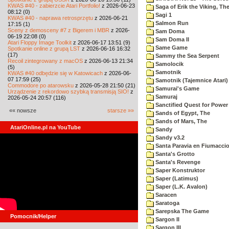
KWAS #40 - zabierzcie Atari Portfolio!
z 2026-06-23
Saga of Erik the Viking, Th
08:12 (0)
Sagi 1
KWAS #40 - naprawa retrosprzętu
z 2026-06-21
Salmon Run
17:15 (1)
Sceny z demosceny #7 z Bigerem i MBR
z 2026-
Sam Doma
06-19 22:08 (0)
Sam Doma II
Atari Floppy Image Toolkit
z 2026-06-17 13:51 (9)
Same Game
Spotkanie online z grupą LST
z 2026-06-16 16:32
(17)
Sammy the Sea Serpent
Recoil zintegrowany z macOS
z 2026-06-13 21:34
Samolocik
(5)
Samotnik
KWAS #40 odbędzie się w Katowicach
z 2026-06-
07 17:59 (25)
Samotnik (Tajemnice Atari)
Commodore po atarowsku
z 2026-05-28 21:50 (21)
Samurai's Game
Urządzenie z rekordowo szybką transmisją SIO!
z
Samuraj
2026-05-24 20:57 (116)
Sanctified Quest for Power
«« nowsze
starsze »»
Sands of Egypt, The
Sands of Mars, The
AtariOnline.pl na YouTube
Sandy
Sandy v3.2
Santa Paravia en Fiumacci
Santa's Grotto
Santa's Revenge
Saper Konstruktor
Saper (Latimus)
Saper (L.K. Avalon)
Saracen
Saratoga
Sarepska The Game
Pomocnik/Helper
Sargon II
Sargon III