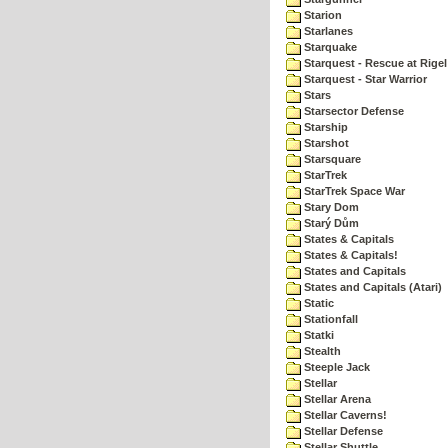
Starion
Starlanes
Starquake
Starquest - Rescue at Rigel
Starquest - Star Warrior
Stars
Starsector Defense
Starship
Starshot
Starsquare
StarTrek
StarTrek Space War
Stary Dom
Starý Dům
States & Capitals
States & Capitals!
States and Capitals
States and Capitals (Atari)
Static
Stationfall
Statki
Stealth
Steeple Jack
Stellar
Stellar Arena
Stellar Caverns!
Stellar Defense
Stellar Shuttle