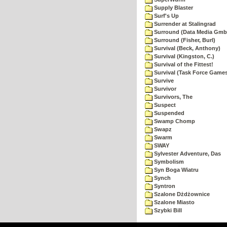
Supply Blaster
Surf's Up
Surrender at Stalingrad
Surround (Data Media Gmb
Surround (Fisher, Burl)
Survival (Beck, Anthony)
Survival (Kingston, C.)
Survival of the Fittest!
Survival (Task Force Game
Survive
Survivor
Survivors, The
Suspect
Suspended
Swamp Chomp
Swapz
Swarm
SWAY
Sylvester Adventure, Das
Symbolism
Syn Boga Wiatru
Synch
Syntron
Szalone Dżdżownice
Szalone Miasto
Szybki Bill