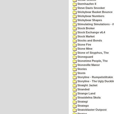
Sternhaufen II
Steve Davis Snooker
Stickybear Basket Bounce
Stickybear Numbers
Stickybear Shapes
Stimulating Simulations - #
Stock Broker
Stock Exchange v6.4
Stock Market
Stocks and Bonds
Stone Fire
Stone Mine
Stone of Sisyphus, The
Stoneguard
Stonetime People, The
Stoneville Manor
Stories
Storm
Storyline - Rumpelstiltskin
Storyline - The Ugly Duckli
Straight Jacket
Stranded
Strange Land
Strasidelna Skola
Strategi
Stratego
Stratoblaster Outpost
Stratos