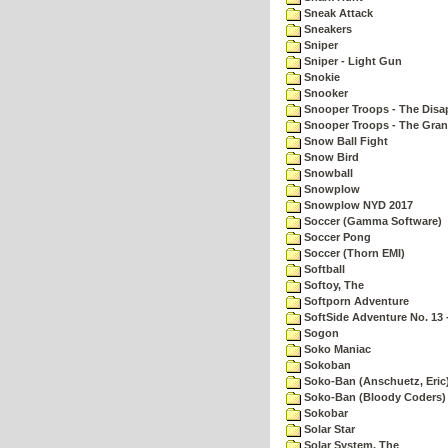
Sneak Attack
Sneakers
Sniper
Sniper - Light Gun
Snokie
Snooker
Snooper Troops - The Disa
Snooper Troops - The Gran
Snow Ball Fight
Snow Bird
Snowball
Snowplow
Snowplow NYD 2017
Soccer (Gamma Software)
Soccer Pong
Soccer (Thorn EMI)
Softball
Softoy, The
Softporn Adventure
SoftSide Adventure No. 13 
Sogon
Soko Maniac
Sokoban
Soko-Ban (Anschuetz, Eric
Soko-Ban (Bloody Coders)
Sokobar
Solar Star
Solar System, The