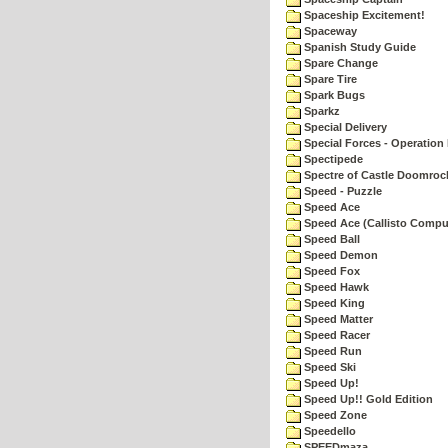
Spaceship Excitement!
Spaceway
Spanish Study Guide
Spare Change
Spare Tire
Spark Bugs
Sparkz
Special Delivery
Special Forces - Operation 
Spectipede
Spectre of Castle Doomroc
Speed - Puzzle
Speed Ace
Speed Ace (Callisto Compu
Speed Ball
Speed Demon
Speed Fox
Speed Hawk
Speed King
Speed Matter
Speed Racer
Speed Run
Speed Ski
Speed Up!
Speed Up!! Gold Edition
Speed Zone
Speedello
SPEEDmaza