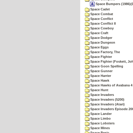
Space Bumpers (1986)(
Space Cadet
Space Combat
Space Conflict
Space Conflict II
Space Cowboy
Space Craft
Space Dodger
Space Dungeon
Space Eggs
Space Factory, The
Space Fighter
Space Fighter (Foskett, Jo
Space Goon Spelling
Space Gunner
Space Harrier
Space Hawk
Space Hawks of Avabana 4
Space Hunt
Space Invaders
Space Invaders (5200)
Space Invaders (Atari)
Space Invaders Episode 20
Space Lander
Space Limbo
Space Lobsters
Space Mines
Space Panic