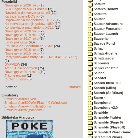
Poradniki
Satalite
Nowe gry w 2026 roku
(1)
SFX-Engine w MAD Pascalu
(3)
Satan's Hollow
Narzędzie do tworzenia scrolli
(12)
Satellite
Kartridż Sparta DOS X
(6)
Saucer
Usprawnienia magnetofonu XC12
(12)
Konserwacja stacji dysków 1050
(19)
Saucer Adventure
Konserwacja magnetofonu XC12
(15)
Saucer Formation
Nowe gry w 2020 roku
(2)
Saucer Launch
Nowe gry w 2019 roku
(35)
Nowe gry w 2017 roku
(3)
Saucerian
Larek pokazuje
(40)
Savage Pond
Emulacja ZX Spectrum na VBXE
(26)
Schach
Nowe gry w 2016 roku
(7)
Nowe gry w 2015 roku
(4)
Schatz-Hoehle
Partycjonowanie karty SIDE (APT/FAT16/FAT32)
Schatzjaeger
(1)
Schooner
BMPVIEW
(34)
Atari ST dla opornych
(75)
Schreckenstein
Nowe gry w 2014 roku
(19)
Sciana
Tritone engine
(11)
Scooter
QChan Engine
(6)
Scorch build 110
nowsze
starsze
Scorch (Miko)
Scorch (SoftScan)
Emulatory
Score 4
Emulator Atari800Win
Emulator Atari800Win PLus 4.0 (Windows)
Scorpions!
Emulator Atari++ (multiplatform)
Scorpions v2.0
Emulator Altirra (Windows)
Scrabble
Biblioteka Atarowca
Scramble Fighter
Scramble (Page 6)
Scramble (Playsoft)
Scrambled Word Game
Screaming Wings