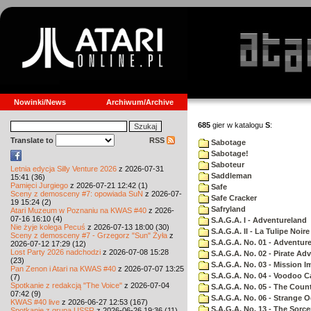
Nowinki/News
Archiwum/Archive
685
gier w katalogu
S
:
Translate to
RSS
Sabotage
Sabotage!
Saboteur
Letnia edycja Silly Venture 2026
z 2026-07-31
Saddleman
15:41 (36)
Pamięci Jurgiego
z 2026-07-21 12:42 (1)
Safe
Sceny z demosceny #7: opowiada SuN
z 2026-07-
Safe Cracker
19 15:24 (2)
Safryland
Atari Muzeum w Poznaniu na KWAS #40
z 2026-
07-16 16:10 (4)
S.A.G.A. I - Adventureland
Nie żyje kolega Pecuś
z 2026-07-13 18:00 (30)
S.A.G.A. II - La Tulipe Noire
Sceny z demosceny #7 - Grzegorz "Sun" Żyła
z
S.A.G.A. No. 01 - Adventur
2026-07-12 17:29 (12)
Lost Party 2026 nadchodzi
z 2026-07-08 15:28
S.A.G.A. No. 02 - Pirate Ad
(23)
S.A.G.A. No. 03 - Mission I
Pan Zenon i Atari na KWAS #40
z 2026-07-07 13:25
S.A.G.A. No. 04 - Voodoo C
(7)
Spotkanie z redakcją "The Voice"
z 2026-07-04
S.A.G.A. No. 05 - The Coun
07:42 (9)
S.A.G.A. No. 06 - Strange 
KWAS #40 live
z 2026-06-27 12:53 (167)
S.A.G.A. No. 13 - The Sorce
Spotkanie z grupą USSR
z 2026-06-26 19:36 (11)