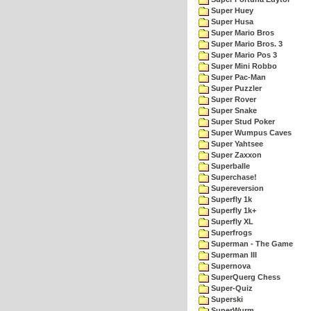
Super Huey
Super Husa
Super Mario Bros
Super Mario Bros. 3
Super Mario Pos 3
Super Mini Robbo
Super Pac-Man
Super Puzzler
Super Rover
Super Snake
Super Stud Poker
Super Wumpus Caves
Super Yahtsee
Super Zaxxon
Superballe
Superchase!
Supereversion
Superfly 1k
Superfly 1k+
Superfly XL
Superfrogs
Superman - The Game
Superman III
Supernova
SuperQuerg Chess
Super-Quiz
Superski
SuperWurm