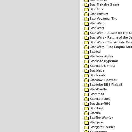
Star Trek the Game
Star Trux
Star Venture
Star Voyages, The
Star Warp
Star Wars
Star Wars - Attack on the D
Star Wars - Return of the Je
Star Wars - The Arcade Ga
Star Wars - The Empire Str
Starball
Starbase Alpha
Starbase Hyperion
Starbase Omega
Starblade
Starbomb
Starbowl Football
Starbrite BBS Pinball
Star-Castle
Starcross
Stardate 4000
Stardate 4001
Stardust
Starfire
Starfire Warrior
Stargate
Stargate Courier
Stargunner