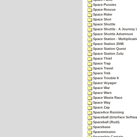
Space Pussies
Space Rescue
Space Rider
Space Shot
Space Shuttle
Space Shuttle - A Journey 
Space Shuttle Adventure
Space Station - Multiplicat
Space Station 2048
Space Station Quest
Space Station Zulu
Space Thief
Space Trap
Space Travel
Space Trek
Space Trouble II
Space Voyager
Space War
Space Wars
Space Waste Race
Space Way
Space Zap
SpaceAce Running
Spaceball (Interface Softwa
Spaceball (Rudi)
Spacebase
Spacemission
Spaceship Captain