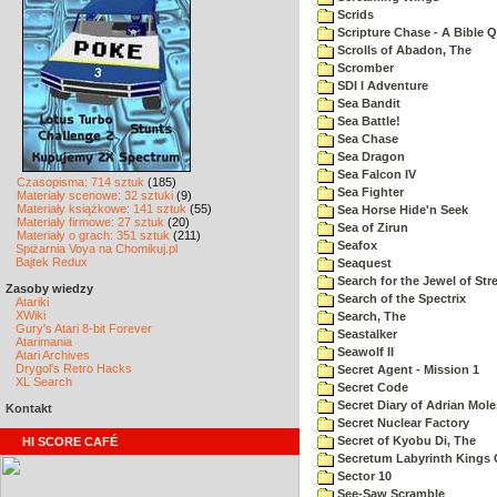
Scrids
Scripture Chase - A Bible Q
Scrolls of Abadon, The
Scromber
SDI I Adventure
Sea Bandit
Sea Battle!
Sea Chase
Sea Dragon
Sea Falcon IV
Czasopisma: 714 sztuk
(185)
Sea Fighter
Materiały scenowe: 32 sztuki
(9)
Materiały książkowe: 141 sztuk
(55)
Sea Horse Hide'n Seek
Materiały firmowe: 27 sztuk
(20)
Sea of Zirun
Materiały o grach: 351 sztuk
(211)
Seafox
Spiżarnia Voya na Chomikuj.pl
Bajtek Redux
Seaquest
Search for the Jewel of Str
Zasoby wiedzy
Search of the Spectrix
Atariki
XWiki
Search, The
Gury's Atari 8-bit Forever
Seastalker
Atarimania
Seawolf II
Atari Archives
Drygol's Retro Hacks
Secret Agent - Mission 1
XL Search
Secret Code
Secret Diary of Adrian Mole
Kontakt
Secret Nuclear Factory
Secret of Kyobu Di, The
HI SCORE CAFÉ
Secretum Labyrinth Kings 
Sector 10
See-Saw Scramble