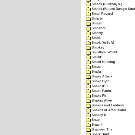
Smack (Curzon, R.)
Smack (Future Design Stud
Small Reversi
Smarty
Smash
Smasher
Smerfy
Smok
Smok (ArSoft)
Smokey
Smuffies' World
Smurf!
Smurf Hunting
Smus
Snafu
Snake Attack
Snake Byte
Snake It!!!
Snake Panic
Snake Pit
Snakes Alive
Snakes and Labbers
Snakes of Atari Island
Snakey II
Snap
Snap II
Snapper, The
Snark Hunt