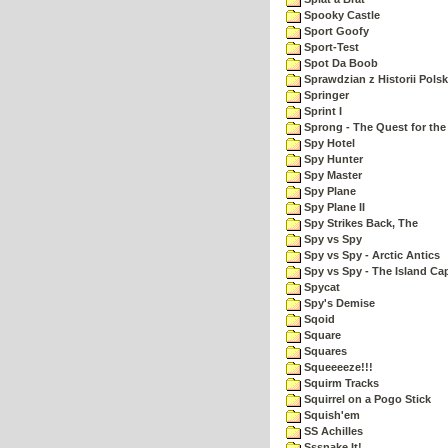
Spooky Castle
Sport Goofy
Sport-Test
Spot Da Boob
Sprawdzian z Historii Polsk
Springer
Sprint I
Sprong - The Quest for the
Spy Hotel
Spy Hunter
Spy Master
Spy Plane
Spy Plane II
Spy Strikes Back, The
Spy vs Spy
Spy vs Spy - Arctic Antics
Spy vs Spy - The Island Ca
Spycat
Spy's Demise
Sqoid
Square
Squares
Squeeeeze!!!
Squirm Tracks
Squirrel on a Pogo Stick
Squish'em
SS Achilles
Sssnake It!