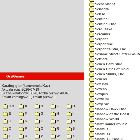
Seeschlacht
Senorita
Senso
Sentinel
Sentinel One
Serduszka
Sereamis
Serpent
Serpentine
Serpent's Star, The
Sesame Street Letter-Go-
Settlers
Seven Card Stud
Seven Cities of Gold
Seven Skulls, The
Gry/Games
Sevens
Sex Ball
Katalog gier (konwencja Kaz)
Sexeso
Aktualizacja: 2026-07-19
Liczba katalogów: 8878, liczba plików: 40040
Sexquix
Zmian katalogów: 1, zmian plików: 1
SexVersi
Sexy Six
0-9
A
B
C
D
Shadow Hawk One
E
F
G
H
I
Shadow of the Beast
Shadow World
J
K
L
M
N
Shaft Raider rev 2.2
O
P
Q
R
S
Shamus
Shamus+
T
U
V
W
X
Shamus - Case II