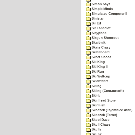
Simon Says
Simple Minds
Simulated Computer II
Sinistar
Sir Ed
Sir Lancelot
Sisyphos
Sixgun Shootout
Skarbnik
Skate Crazy
Skateboard
Skeet Shoot
Ski King
Ski King II
Ski Run
Ski Weltcup
Skiabfahrt
Skiing
Skiing (Centaursoft)
Ski-It
Skinhead Story
Skirmish
Skoczek (Tajemnice Atari)
Skoczek (Tertet)
Skool Daze
Skull Chase
Skulls
Skunk