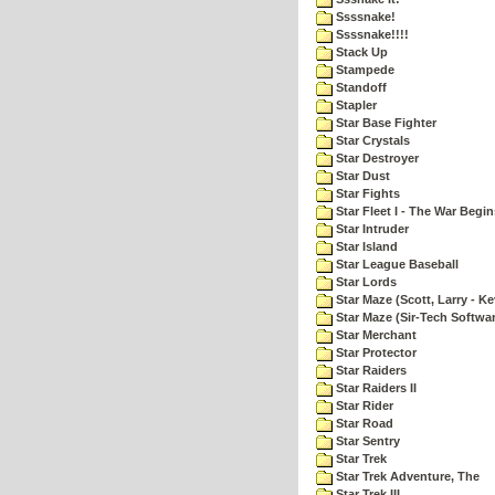
Ssssnake!
Ssssnake!!!!
Stack Up
Stampede
Standoff
Stapler
Star Base Fighter
Star Crystals
Star Destroyer
Star Dust
Star Fights
Star Fleet I - The War Begin
Star Intruder
Star Island
Star League Baseball
Star Lords
Star Maze (Scott, Larry - Ke
Star Maze (Sir-Tech Softwa
Star Merchant
Star Protector
Star Raiders
Star Raiders II
Star Rider
Star Road
Star Sentry
Star Trek
Star Trek Adventure, The
Star Trek III