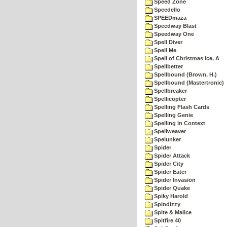
Speed Zone
Speedello
SPEEDmaza
Speedway Blast
Speedway One
Spell Diver
Spell Me
Spell of Christmas Ice, A
Spellbetter
Spellbound (Brown, H.)
Spellbound (Mastertronic)
Spellbreaker
Spellicopter
Spelling Flash Cards
Spelling Genie
Spelling in Context
Spellweaver
Spelunker
Spider
Spider Attack
Spider City
Spider Eater
Spider Invasion
Spider Quake
Spiky Harold
Spindizzy
Spite & Malice
Spitfire 40