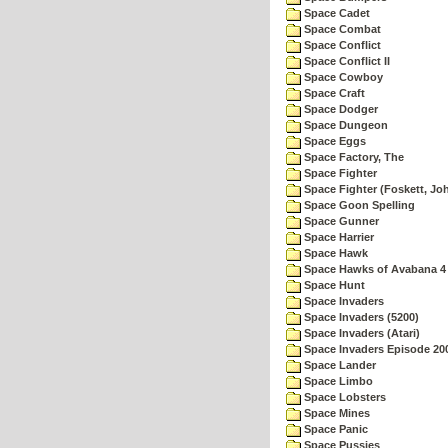
Space Cadet
Space Combat
Space Conflict
Space Conflict II
Space Cowboy
Space Craft
Space Dodger
Space Dungeon
Space Eggs
Space Factory, The
Space Fighter
Space Fighter (Foskett, Jo
Space Goon Spelling
Space Gunner
Space Harrier
Space Hawk
Space Hawks of Avabana 4
Space Hunt
Space Invaders
Space Invaders (5200)
Space Invaders (Atari)
Space Invaders Episode 20
Space Lander
Space Limbo
Space Lobsters
Space Mines
Space Panic
Space Pussies