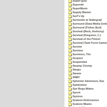
Super-Quiz
Superski
SuperWurm
Supply Blaster
Surf's Up
Surrender at Stalingrad
Surround (Data Media Gmb
Surround (Fisher, Burl)
Survival (Beck, Anthony)
Survival (Kingston, C.)
Survival of the Fittest!
Survival (Task Force Game
Survive
Survivor
Survivors, The
Suspect
Suspended
Swamp Chomp
Swapz
Swarm
SWAY
Sylvester Adventure, Das
Symbolism
Syn Boga Wiatru
Synch
Syntron
Szalone Dżdżownice
Szalone Miasto