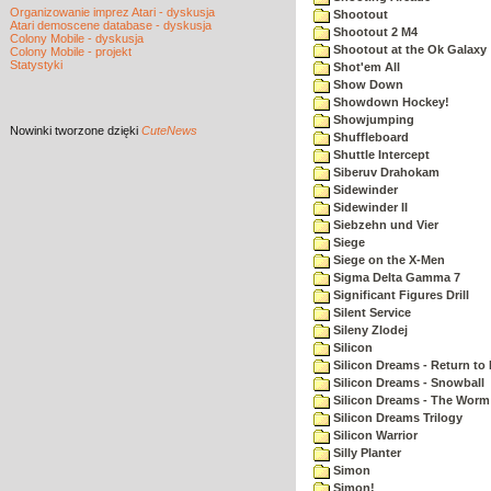
Organizowanie imprez Atari - dyskusja
Shootout
Atari demoscene database - dyskusja
Shootout 2 M4
Colony Mobile - dyskusja
Shootout at the Ok Galaxy
Colony Mobile - projekt
Statystyki
Shot'em All
Show Down
Showdown Hockey!
Showjumping
Nowinki
tworzone dzięki
CuteNews
Shuffleboard
Shuttle Intercept
Siberuv Drahokam
Sidewinder
Sidewinder II
Siebzehn und Vier
Siege
Siege on the X-Men
Sigma Delta Gamma 7
Significant Figures Drill
Silent Service
Sileny Zlodej
Silicon
Silicon Dreams - Return to
Silicon Dreams - Snowball
Silicon Dreams - The Worm 
Silicon Dreams Trilogy
Silicon Warrior
Silly Planter
Simon
Simon!