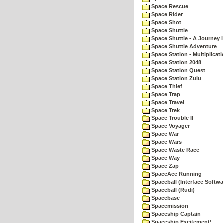
Space Rescue
Space Rider
Space Shot
Space Shuttle
Space Shuttle - A Journey 
Space Shuttle Adventure
Space Station - Multiplicat
Space Station 2048
Space Station Quest
Space Station Zulu
Space Thief
Space Trap
Space Travel
Space Trek
Space Trouble II
Space Voyager
Space War
Space Wars
Space Waste Race
Space Way
Space Zap
SpaceAce Running
Spaceball (Interface Softwa
Spaceball (Rudi)
Spacebase
Spacemission
Spaceship Captain
Spaceship Excitement!