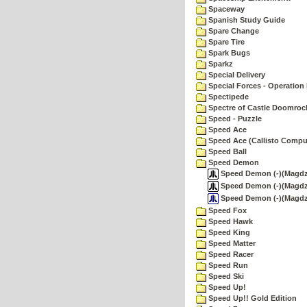
Spaceway
Spanish Study Guide
Spare Change
Spare Tire
Spark Bugs
Sparkz
Special Delivery
Special Forces - Operation 
Spectipede
Spectre of Castle Doomroc
Speed - Puzzle
Speed Ace
Speed Ace (Callisto Compu
Speed Ball
Speed Demon
Speed Demon (-)(Magdzi
Speed Demon (-)(Magdzi
Speed Demon (-)(Magdzi
Speed Fox
Speed Hawk
Speed King
Speed Matter
Speed Racer
Speed Run
Speed Ski
Speed Up!
Speed Up!! Gold Edition