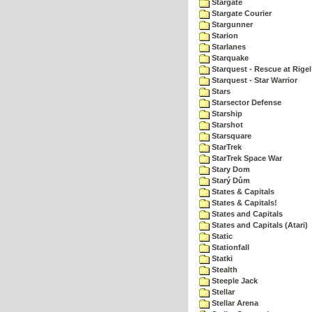
Stargate
Stargate Courier
Stargunner
Starion
Starlanes
Starquake
Starquest - Rescue at Rigel
Starquest - Star Warrior
Stars
Starsector Defense
Starship
Starshot
Starsquare
StarTrek
StarTrek Space War
Stary Dom
Starý Dům
States & Capitals
States & Capitals!
States and Capitals
States and Capitals (Atari)
Static
Stationfall
Statki
Stealth
Steeple Jack
Stellar
Stellar Arena