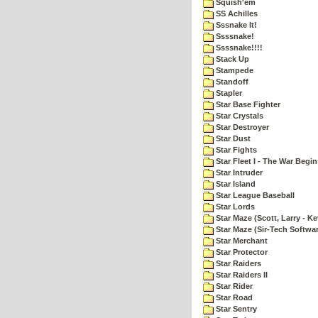
Squish'em
SS Achilles
Sssnake It!
Ssssnake!
Ssssnake!!!!
Stack Up
Stampede
Standoff
Stapler
Star Base Fighter
Star Crystals
Star Destroyer
Star Dust
Star Fights
Star Fleet I - The War Begin
Star Intruder
Star Island
Star League Baseball
Star Lords
Star Maze (Scott, Larry - Ke
Star Maze (Sir-Tech Softwa
Star Merchant
Star Protector
Star Raiders
Star Raiders II
Star Rider
Star Road
Star Sentry