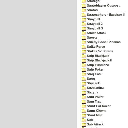
Stratego
Stratoblaster Outpost
Stratos
Stratosphere - Excelsor II
Strayball
Strayball 2
Strayball S
Street Attack
Streets
Strictly Gone Bananas
Strike Force
Strikes 'n' Spares
Strip Blackjack
Strip Blackjack II
Strip Funmaze
Strip Poker
Stroj Casu
Stroq
Stryczek
Strzelanina
Strzyga
Stud Poker
Stun Trap
Stunt Car Racer
Stunt Clown
Stunt Man
Sub
Sub Attack