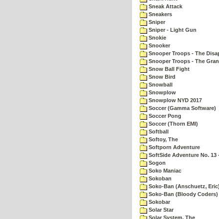
Sneak Attack
Sneakers
Sniper
Sniper - Light Gun
Snokie
Snooker
Snooper Troops - The Disa
Snooper Troops - The Gran
Snow Ball Fight
Snow Bird
Snowball
Snowplow
Snowplow NYD 2017
Soccer (Gamma Software)
Soccer Pong
Soccer (Thorn EMI)
Softball
Softoy, The
Softporn Adventure
SoftSide Adventure No. 13 
Sogon
Soko Maniac
Sokoban
Soko-Ban (Anschuetz, Eric
Soko-Ban (Bloody Coders)
Sokobar
Solar Star
Solar System, The