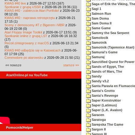
KWAS #40 live
z 2026-06-27 12:53 (167)
Saga of Erik the Viking, Th
Spotkanie z grupą USSR
z 2026-06-26 19:36 (11)
Sagi 1
KWAS #40 - zabierzcie Atari Portfolio!
z 2026-06-23
Salmon Run
08:12 (0)
KWAS #40 - naprawa retrosprzętu
z 2026-06-21
Sam Doma
17:15 (1)
Sam Doma II
Sceny z demosceny #7 z Bigerem i MBR
z 2026-
Same Game
06-19 22:08 (0)
Atari Floppy Image Toolkit
z 2026-06-17 13:51 (9)
Sammy the Sea Serpent
Spotkanie online z grupą LST
z 2026-06-16 16:32
Samolocik
(17)
Samotnik
Recoil zintegrowany z macOS
z 2026-06-13 21:34
(5)
Samotnik (Tajemnice Atari)
KWAS #40 odbędzie się w Katowicach
z 2026-06-
Samurai's Game
07 17:59 (25)
Samuraj
Commodore po atarowsku
z 2026-05-28 21:50 (21)
Sanctified Quest for Power
«« nowsze
starsze »»
Sands of Egypt, The
Sands of Mars, The
AtariOnline.pl na YouTube
Sandy
Sandy v3.2
Santa Paravia en Fiumacci
Santa's Grotto
Santa's Revenge
Saper Konstruktor
Saper (Latimus)
Saper (L.K. Avalon)
Saracen
Saratoga
Sarepska The Game
Pomocnik/Helper
Sargon II
Sargon III