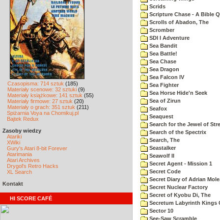
Scrids
Scripture Chase - A Bible Q
Scrolls of Abadon, The
Scromber
SDI I Adventure
Sea Bandit
Sea Battle!
Sea Chase
Sea Dragon
Sea Falcon IV
Czasopisma: 714 sztuk
(185)
Sea Fighter
Materiały scenowe: 32 sztuki
(9)
Sea Horse Hide'n Seek
Materiały książkowe: 141 sztuk
(55)
Sea of Zirun
Materiały firmowe: 27 sztuk
(20)
Materiały o grach: 351 sztuk
(211)
Seafox
Spiżarnia Voya na Chomikuj.pl
Seaquest
Bajtek Redux
Search for the Jewel of Str
Zasoby wiedzy
Search of the Spectrix
Atariki
Search, The
XWiki
Seastalker
Gury's Atari 8-bit Forever
Atarimania
Seawolf II
Atari Archives
Secret Agent - Mission 1
Drygol's Retro Hacks
Secret Code
XL Search
Secret Diary of Adrian Mole
Kontakt
Secret Nuclear Factory
Secret of Kyobu Di, The
HI SCORE CAFÉ
Secretum Labyrinth Kings 
Sector 10
See-Saw Scramble