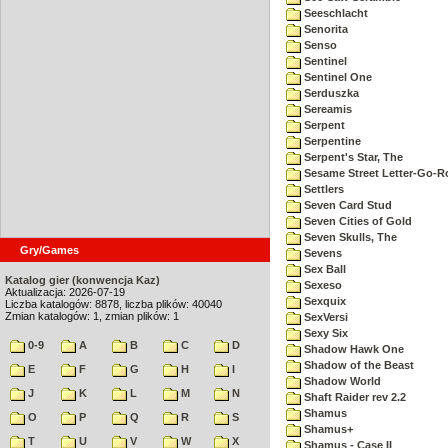
Seeschlacht
Senorita
Senso
Sentinel
Sentinel One
Serduszka
Sereamis
Serpent
Serpentine
Serpent's Star, The
Sesame Street Letter-Go-
Settlers
Seven Card Stud
Seven Cities of Gold
Seven Skulls, The
Gry/Games
Sevens
Sex Ball
Katalog gier (konwencja Kaz)
Sexeso
Aktualizacja: 2026-07-19
Sexquix
Liczba katalogów: 8878, liczba plików: 40040
Zmian katalogów: 1, zmian plików: 1
SexVersi
Sexy Six
0-9
A
B
C
D
Shadow Hawk One
Shadow of the Beast
E
F
G
H
I
Shadow World
J
K
L
M
N
Shaft Raider rev 2.2
Shamus
O
P
Q
R
S
Shamus+
T
U
V
W
X
Shamus - Case II