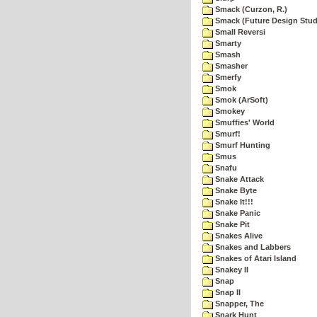
Smack (Curzon, R.)
Smack (Future Design Stud
Small Reversi
Smarty
Smash
Smasher
Smerfy
Smok
Smok (ArSoft)
Smokey
Smuffies' World
Smurf!
Smurf Hunting
Smus
Snafu
Snake Attack
Snake Byte
Snake It!!!
Snake Panic
Snake Pit
Snakes Alive
Snakes and Labbers
Snakes of Atari Island
Snakey II
Snap
Snap II
Snapper, The
Snark Hunt