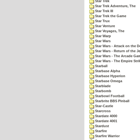
Star Trek
Star Trek Adventure, The
Star Trek III
Star Trek the Game
Star Trux
Star Venture
Star Voyages, The
Star Warp
Star Wars
Star Wars - Attack on the D
Star Wars - Return of the Je
Star Wars - The Arcade Ga
Star Wars - The Empire Str
Starball
Starbase Alpha
Starbase Hyperion
Starbase Omega
Starblade
Starbomb
Starbowl Football
Starbrite BBS Pinball
Star-Castle
Starcross
Stardate 4000
Stardate 4001
Stardust
Starfire
Starfire Warrior