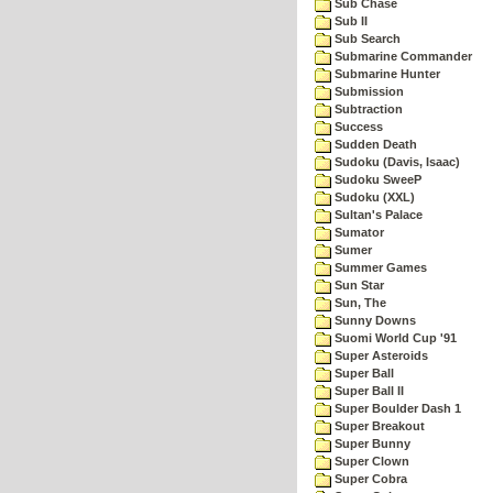
Sub Chase
Sub II
Sub Search
Submarine Commander
Submarine Hunter
Submission
Subtraction
Success
Sudden Death
Sudoku (Davis, Isaac)
Sudoku SweeP
Sudoku (XXL)
Sultan's Palace
Sumator
Sumer
Summer Games
Sun Star
Sun, The
Sunny Downs
Suomi World Cup '91
Super Asteroids
Super Ball
Super Ball II
Super Boulder Dash 1
Super Breakout
Super Bunny
Super Clown
Super Cobra