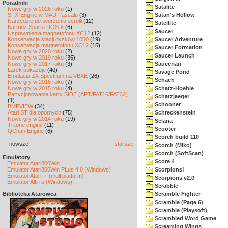
Poradniki
Satalite
Nowe gry w 2026 roku
(1)
SFX-Engine w MAD Pascalu
(3)
Satan's Hollow
Narzędzie do tworzenia scrolli
(12)
Satellite
Kartridż Sparta DOS X
(6)
Saucer
Usprawnienia magnetofonu XC12
(12)
Konserwacja stacji dysków 1050
(19)
Saucer Adventure
Konserwacja magnetofonu XC12
(15)
Saucer Formation
Nowe gry w 2020 roku
(2)
Saucer Launch
Nowe gry w 2019 roku
(35)
Nowe gry w 2017 roku
(3)
Saucerian
Larek pokazuje
(40)
Savage Pond
Emulacja ZX Spectrum na VBXE
(26)
Schach
Nowe gry w 2016 roku
(7)
Nowe gry w 2015 roku
(4)
Schatz-Hoehle
Partycjonowanie karty SIDE (APT/FAT16/FAT32)
Schatzjaeger
(1)
Schooner
BMPVIEW
(34)
Atari ST dla opornych
(75)
Schreckenstein
Nowe gry w 2014 roku
(19)
Sciana
Tritone engine
(11)
Scooter
QChan Engine
(6)
Scorch build 110
nowsze
starsze
Scorch (Miko)
Scorch (SoftScan)
Emulatory
Score 4
Emulator Atari800Win
Emulator Atari800Win PLus 4.0 (Windows)
Scorpions!
Emulator Atari++ (multiplatform)
Scorpions v2.0
Emulator Altirra (Windows)
Scrabble
Biblioteka Atarowca
Scramble Fighter
Scramble (Page 6)
Scramble (Playsoft)
Scrambled Word Game
Screaming Wings