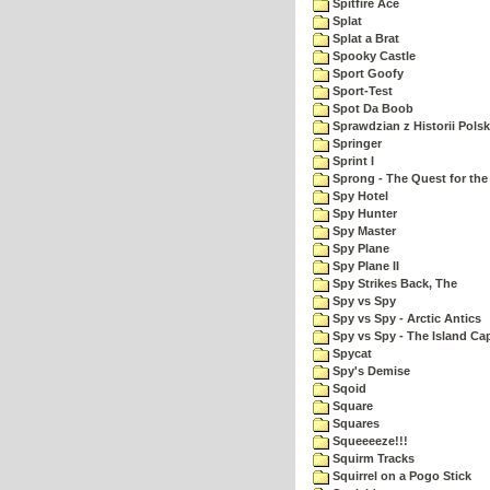
Spitfire Ace
Splat
Splat a Brat
Spooky Castle
Sport Goofy
Sport-Test
Spot Da Boob
Sprawdzian z Historii Polsk
Springer
Sprint I
Sprong - The Quest for the
Spy Hotel
Spy Hunter
Spy Master
Spy Plane
Spy Plane II
Spy Strikes Back, The
Spy vs Spy
Spy vs Spy - Arctic Antics
Spy vs Spy - The Island Ca
Spycat
Spy's Demise
Sqoid
Square
Squares
Squeeeeze!!!
Squirm Tracks
Squirrel on a Pogo Stick