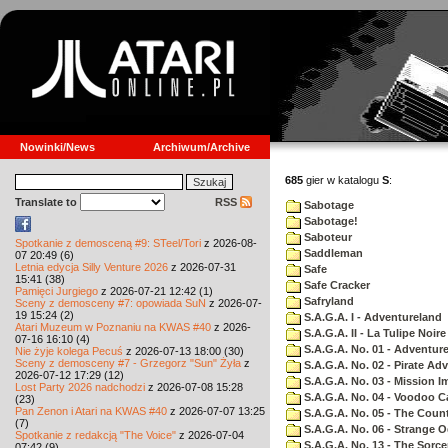
Nowinki/News
Archiwum/Archive
685
gier w katalogu
S
:
Translate to
RSS
Sabotage
Sabotage!
Saboteur
Spotkanie z demosceną #9: STeel/Tori
z 2026-08-
Saddleman
07 20:49 (6)
Letnia edycja Silly Venture 2026
z 2026-07-31
Safe
15:41 (38)
Safe Cracker
Pamięci Jurgiego
z 2026-07-21 12:42 (1)
Safryland
Sceny z demosceny #7: opowiada SuN
z 2026-07-
19 15:24 (2)
S.A.G.A. I - Adventureland
Atari Muzeum w Poznaniu na KWAS #40
z 2026-
S.A.G.A. II - La Tulipe Noire
07-16 16:10 (4)
S.A.G.A. No. 01 - Adventur
Nie żyje kolega Pecuś
z 2026-07-13 18:00 (30)
Sceny z demosceny #7 - Grzegorz "Sun" Żyła
z
S.A.G.A. No. 02 - Pirate Ad
2026-07-12 17:29 (12)
S.A.G.A. No. 03 - Mission I
Lost Party 2026 nadchodzi
z 2026-07-08 15:28
S.A.G.A. No. 04 - Voodoo C
(23)
Pan Zenon i Atari na KWAS #40
z 2026-07-07 13:25
S.A.G.A. No. 05 - The Coun
(7)
S.A.G.A. No. 06 - Strange 
Spotkanie z redakcją "The Voice"
z 2026-07-04
S.A.G.A. No. 13 - The Sorce
07:42 (9)