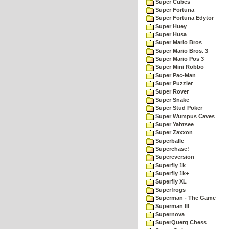
Super Cubes
Super Fortuna
Super Fortuna Edytor
Super Huey
Super Husa
Super Mario Bros
Super Mario Bros. 3
Super Mario Pos 3
Super Mini Robbo
Super Pac-Man
Super Puzzler
Super Rover
Super Snake
Super Stud Poker
Super Wumpus Caves
Super Yahtsee
Super Zaxxon
Superballe
Superchase!
Supereversion
Superfly 1k
Superfly 1k+
Superfly XL
Superfrogs
Superman - The Game
Superman III
Supernova
SuperQuerg Chess