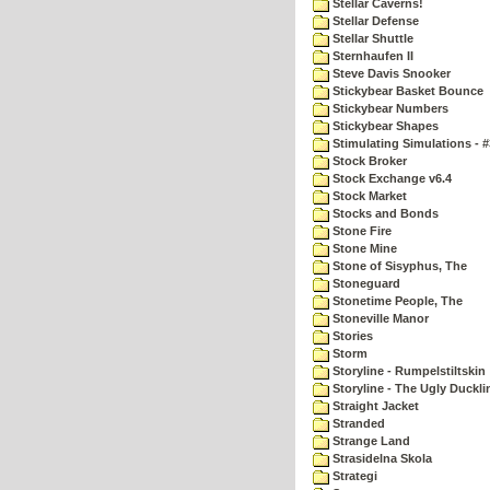
Stellar Caverns!
Stellar Defense
Stellar Shuttle
Sternhaufen II
Steve Davis Snooker
Stickybear Basket Bounce
Stickybear Numbers
Stickybear Shapes
Stimulating Simulations - #
Stock Broker
Stock Exchange v6.4
Stock Market
Stocks and Bonds
Stone Fire
Stone Mine
Stone of Sisyphus, The
Stoneguard
Stonetime People, The
Stoneville Manor
Stories
Storm
Storyline - Rumpelstiltskin
Storyline - The Ugly Duckli
Straight Jacket
Stranded
Strange Land
Strasidelna Skola
Strategi