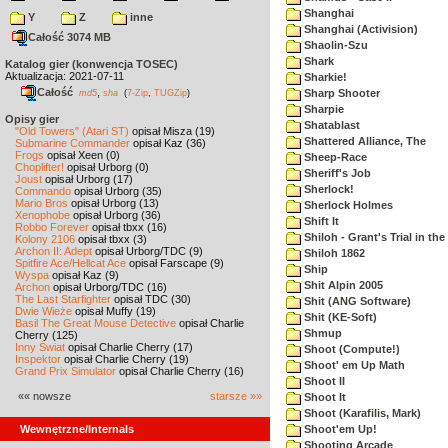
Shanghai
Y
Z
inne
Shanghai (Activision)
Całość 3074 MB
Shaolin-Szu
Shark
Katalog gier (konwencja TOSEC)
Aktualizacja: 2021-07-11
Sharkie!
Całość
,
Sharp Shooter
md5
sha
(
7-Zip
,
TUGZip
)
Sharpie
Opisy gier
Shatablast
"Old Towers" (Atari ST)
opisał Misza (19)
Shattered Alliance, The
Submarine Commander
opisał Kaz (36)
Frogs
opisał Xeen (0)
Sheep-Race
Choplifter!
opisał Urborg (0)
Sheriff's Job
Joust
opisał Urborg (17)
Sherlock!
Commando
opisał Urborg (35)
Mario Bros
opisał Urborg (13)
Sherlock Holmes
Xenophobe
opisał Urborg (36)
Shift It
Robbo Forever
opisał tbxx (16)
Shiloh - Grant's Trial in th
Kolony 2106
opisał tbxx (3)
Archon II: Adept
opisał Urborg/TDC (9)
Shiloh 1862
Spitfire Ace/Hellcat Ace
opisał Farscape (9)
Ship
Wyspa
opisał Kaz (9)
Shit Alpin 2005
Archon
opisał Urborg/TDC (16)
The Last Starfighter
opisał TDC (30)
Shit (ANG Software)
Dwie Wieże
opisał Muffy (19)
Shit (KE-Soft)
Basil The Great Mouse Detective
opisał Charlie
Shmup
Cherry (125)
Inny Świat
opisał Charlie Cherry (17)
Shoot (Compute!)
Inspektor
opisał Charlie Cherry (19)
Shoot' em Up Math
Grand Prix Simulator
opisał Charlie Cherry (16)
Shoot II
«« nowsze
starsze »»
Shoot It
Shoot (Karafilis, Mark)
Wewnętrzne/Internals
Shoot'em Up!
Shooting Arcade