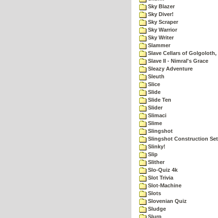
Sky Blazer
Sky Diver!
Sky Scraper
Sky Warrior
Sky Writer
Slammer
Slave Cellars of Golgoloth,
Slave II - Nimral's Grace
Sleazy Adventure
Sleuth
Slice
Slide
Slide Ten
Slider
Slimaci
Slime
Slingshot
Slingshot Construction Set
Slinky!
Slip
Slither
Slo-Quiz 4k
Slot Trivia
Slot-Machine
Slots
Slovenian Quiz
Sludge
Slurp