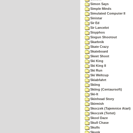
Simon Says
Simple Minds
Simulated Computer II
Sinistar
Sir Ed
Sir Lancelot
Sisyphos
Sixgun Shootout
Skarbnik
Skate Crazy
Skateboard
Skeet Shoot
Ski King
Ski King II
Ski Run
Ski Weltcup
Skiabfahrt
Skiing
Skiing (Centaursoft)
Ski-It
Skinhead Story
Skirmish
Skoczek (Tajemnice Atari)
Skoczek (Tertet)
Skool Daze
Skull Chase
Skulls
Skunk