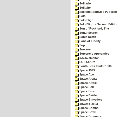
Solitario
Solltaire
Solltaire (SoftSide Publicat
Solo
Solo Flight
Solo Flight - Second Editio
Son of Rockford, The
Sonar Search
Sonic Death
Sons of Liberty
Sop
Sorcerer
Sorcerer's Apprentice
S.O.S. Mangan
SOS Saturn
South Seas Trader 1906
Space 1999
Space Ace
Space Arena
Space Attack
Space Ball
Space Base
Space Battle
Space Binvaders
Space Blaster
Space Bombs
Space Bowl
Space Bumpers