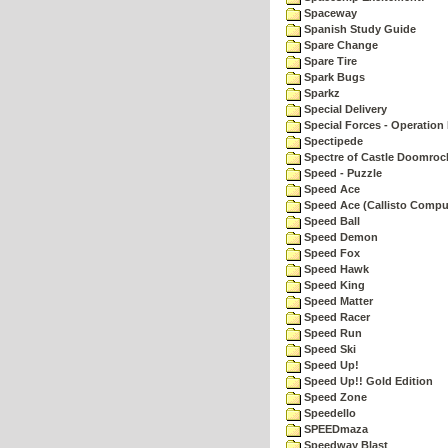
Spaceway
Spanish Study Guide
Spare Change
Spare Tire
Spark Bugs
Sparkz
Special Delivery
Special Forces - Operation 
Spectipede
Spectre of Castle Doomroc
Speed - Puzzle
Speed Ace
Speed Ace (Callisto Compu
Speed Ball
Speed Demon
Speed Fox
Speed Hawk
Speed King
Speed Matter
Speed Racer
Speed Run
Speed Ski
Speed Up!
Speed Up!! Gold Edition
Speed Zone
Speedello
SPEEDmaza
Speedway Blast