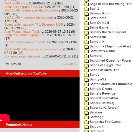
KWAS #40 live
z 2026-06-27 12:53 (167)
Saga of Erik the Viking, Th
Spotkanie z grupą USSR
z 2026-06-26 19:36 (11)
Sagi 1
KWAS #40 - zabierzcie Atari Portfolio!
z 2026-06-23
Salmon Run
08:12 (0)
KWAS #40 - naprawa retrosprzętu
z 2026-06-21
Sam Doma
17:15 (1)
Sam Doma II
Sceny z demosceny #7 z Bigerem i MBR
z 2026-
Same Game
06-19 22:08 (0)
Atari Floppy Image Toolkit
z 2026-06-17 13:51 (9)
Sammy the Sea Serpent
Spotkanie online z grupą LST
z 2026-06-16 16:32
Samolocik
(17)
Samotnik
Recoil zintegrowany z macOS
z 2026-06-13 21:34
(5)
Samotnik (Tajemnice Atari)
KWAS #40 odbędzie się w Katowicach
z 2026-06-
Samurai's Game
07 17:59 (25)
Samuraj
Commodore po atarowsku
z 2026-05-28 21:50 (21)
Sanctified Quest for Power
«« nowsze
starsze »»
Sands of Egypt, The
Sands of Mars, The
AtariOnline.pl na YouTube
Sandy
Sandy v3.2
Santa Paravia en Fiumacci
Santa's Grotto
Santa's Revenge
Saper Konstruktor
Saper (Latimus)
Saper (L.K. Avalon)
Saracen
Saratoga
Sarepska The Game
Pomocnik/Helper
Sargon II
Sargon III