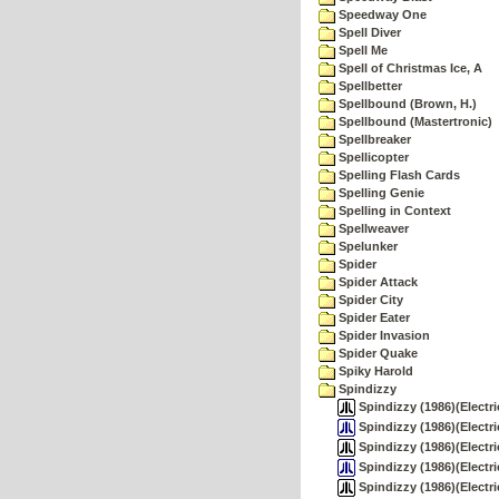
Speedway One
Spell Diver
Spell Me
Spell of Christmas Ice, A
Spellbetter
Spellbound (Brown, H.)
Spellbound (Mastertronic)
Spellbreaker
Spellicopter
Spelling Flash Cards
Spelling Genie
Spelling in Context
Spellweaver
Spelunker
Spider
Spider Attack
Spider City
Spider Eater
Spider Invasion
Spider Quake
Spiky Harold
Spindizzy
Spindizzy (1986)(Electr
Spindizzy (1986)(Electr
Spindizzy (1986)(Electri
Spindizzy (1986)(Electri
Spindizzy (1986)(Electri