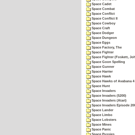
Space Cadet
Space Combat
Space Conflict
Space Conflict II
Space Cowboy
Space Craft
Space Dodger
Space Dungeon
Space Eggs
Space Factory, The
Space Fighter
Space Fighter (Foskett, Jo
Space Goon Spelling
Space Gunner
Space Harrier
Space Hawk
Space Hawks of Avabana 4
Space Hunt
Space Invaders
Space Invaders (5200)
Space Invaders (Atari)
Space Invaders Episode 20
Space Lander
Space Limbo
Space Lobsters
Space Mines
Space Panic
Space Pussies