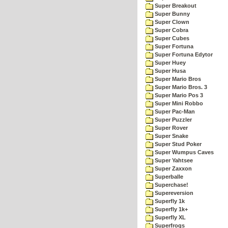
Super Breakout
Super Bunny
Super Clown
Super Cobra
Super Cubes
Super Fortuna
Super Fortuna Edytor
Super Huey
Super Husa
Super Mario Bros
Super Mario Bros. 3
Super Mario Pos 3
Super Mini Robbo
Super Pac-Man
Super Puzzler
Super Rover
Super Snake
Super Stud Poker
Super Wumpus Caves
Super Yahtsee
Super Zaxxon
Superballe
Superchase!
Supereversion
Superfly 1k
Superfly 1k+
Superfly XL
Superfrogs