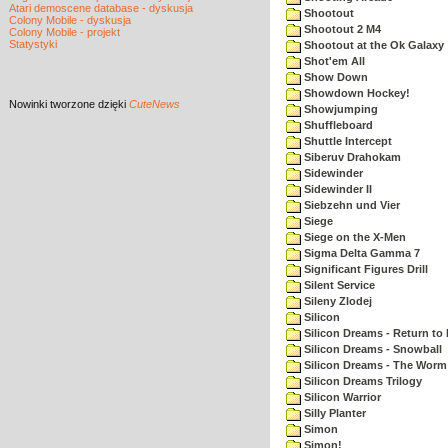
Atari demoscene database - dyskusja
Shootout
Colony Mobile - dyskusja
Shootout 2 M4
Colony Mobile - projekt
Statystyki
Shootout at the Ok Galaxy
Shot'em All
Show Down
Showdown Hockey!
Nowinki
tworzone dzięki
CuteNews
Showjumping
Shuffleboard
Shuttle Intercept
Siberuv Drahokam
Sidewinder
Sidewinder II
Siebzehn und Vier
Siege
Siege on the X-Men
Sigma Delta Gamma 7
Significant Figures Drill
Silent Service
Sileny Zlodej
Silicon
Silicon Dreams - Return to
Silicon Dreams - Snowball
Silicon Dreams - The Worm 
Silicon Dreams Trilogy
Silicon Warrior
Silly Planter
Simon
Simon!