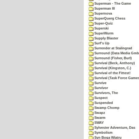
Superman - The Game
Superman III
Supernova
SuperQuerg Chess
Super-Quiz
Superski
SuperWurm
Supply Blaster
Surf's Up
Surrender at Stalingrad
Surround (Data Media Gmb
Surround (Fisher, Burl)
Survival (Beck, Anthony)
Survival (Kingston, C.)
Survival of the Fittest!
Survival (Task Force Game
Survive
Survivor
Survivors, The
Suspect
Suspended
Swamp Chomp
Swapz
Swarm
SWAY
Sylvester Adventure, Das
Symbolism
Syn Boga Wiatru