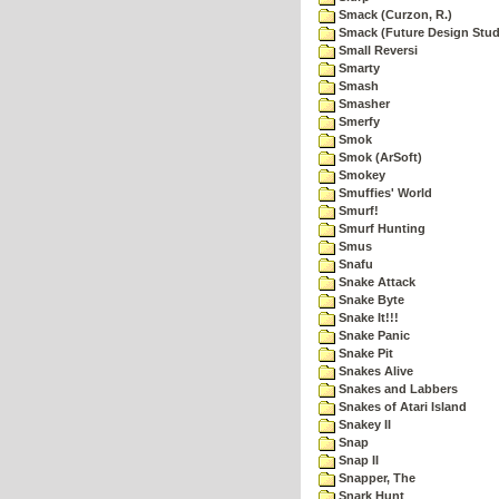
Smack (Curzon, R.)
Smack (Future Design Stud
Small Reversi
Smarty
Smash
Smasher
Smerfy
Smok
Smok (ArSoft)
Smokey
Smuffies' World
Smurf!
Smurf Hunting
Smus
Snafu
Snake Attack
Snake Byte
Snake It!!!
Snake Panic
Snake Pit
Snakes Alive
Snakes and Labbers
Snakes of Atari Island
Snakey II
Snap
Snap II
Snapper, The
Snark Hunt