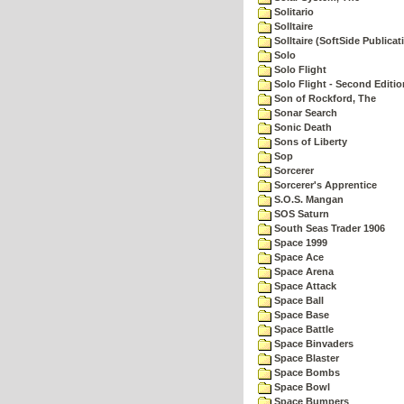
Solitario
Solltaire
Solltaire (SoftSide Publicat
Solo
Solo Flight
Solo Flight - Second Editio
Son of Rockford, The
Sonar Search
Sonic Death
Sons of Liberty
Sop
Sorcerer
Sorcerer's Apprentice
S.O.S. Mangan
SOS Saturn
South Seas Trader 1906
Space 1999
Space Ace
Space Arena
Space Attack
Space Ball
Space Base
Space Battle
Space Binvaders
Space Blaster
Space Bombs
Space Bowl
Space Bumpers