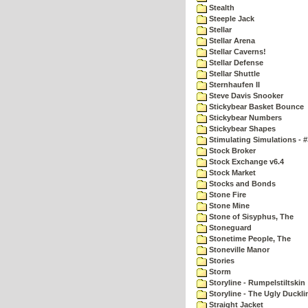
Stealth
Steeple Jack
Stellar
Stellar Arena
Stellar Caverns!
Stellar Defense
Stellar Shuttle
Sternhaufen II
Steve Davis Snooker
Stickybear Basket Bounce
Stickybear Numbers
Stickybear Shapes
Stimulating Simulations - #
Stock Broker
Stock Exchange v6.4
Stock Market
Stocks and Bonds
Stone Fire
Stone Mine
Stone of Sisyphus, The
Stoneguard
Stonetime People, The
Stoneville Manor
Stories
Storm
Storyline - Rumpelstiltskin
Storyline - The Ugly Duckli
Straight Jacket