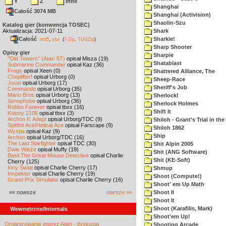
Y
Z
inne
Shanghai
Całość 3074 MB
Shanghai (Activision)
Shaolin-Szu
Katalog gier (konwencja TOSEC)
Aktualizacja: 2021-07-11
Shark
Całość
,
Sharkie!
md5
sha
(
7-Zip
,
TUGZip
)
Sharp Shooter
Opisy gier
Sharpie
"Old Towers" (Atari ST)
opisał Misza (19)
Shatablast
Submarine Commander
opisał Kaz (36)
Frogs
opisał Xeen (0)
Shattered Alliance, The
Choplifter!
opisał Urborg (0)
Sheep-Race
Joust
opisał Urborg (17)
Sheriff's Job
Commando
opisał Urborg (35)
Mario Bros
opisał Urborg (13)
Sherlock!
Xenophobe
opisał Urborg (36)
Sherlock Holmes
Robbo Forever
opisał tbxx (16)
Shift It
Kolony 2106
opisał tbxx (3)
Archon II: Adept
opisał Urborg/TDC (9)
Shiloh - Grant's Trial in th
Spitfire Ace/Hellcat Ace
opisał Farscape (9)
Shiloh 1862
Wyspa
opisał Kaz (9)
Ship
Archon
opisał Urborg/TDC (16)
The Last Starfighter
opisał TDC (30)
Shit Alpin 2005
Dwie Wieże
opisał Muffy (19)
Shit (ANG Software)
Basil The Great Mouse Detective
opisał Charlie
Shit (KE-Soft)
Cherry (125)
Inny Świat
opisał Charlie Cherry (17)
Shmup
Inspektor
opisał Charlie Cherry (19)
Shoot (Compute!)
Grand Prix Simulator
opisał Charlie Cherry (16)
Shoot' em Up Math
«« nowsze
starsze »»
Shoot II
Shoot It
Shoot (Karafilis, Mark)
Wewnętrzne/Internals
Shoot'em Up!
Organizowanie imprez Atari - dyskusja
Shooting Arcade