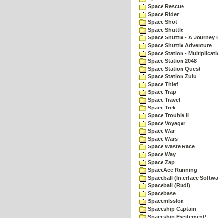
Space Rescue
Space Rider
Space Shot
Space Shuttle
Space Shuttle - A Journey 
Space Shuttle Adventure
Space Station - Multiplicat
Space Station 2048
Space Station Quest
Space Station Zulu
Space Thief
Space Trap
Space Travel
Space Trek
Space Trouble II
Space Voyager
Space War
Space Wars
Space Waste Race
Space Way
Space Zap
SpaceAce Running
Spaceball (Interface Softwa
Spaceball (Rudi)
Spacebase
Spacemission
Spaceship Captain
Spaceship Excitement!