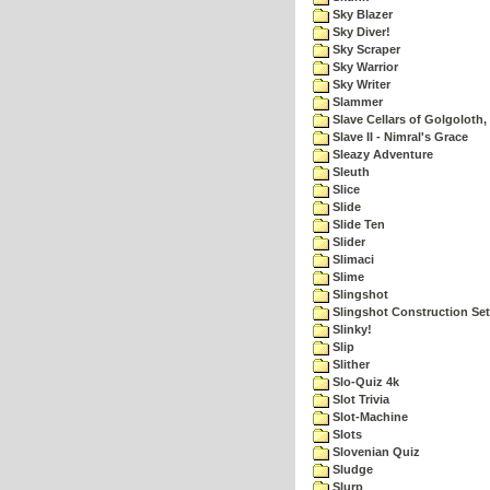
Sky Blazer
Sky Diver!
Sky Scraper
Sky Warrior
Sky Writer
Slammer
Slave Cellars of Golgoloth,
Slave II - Nimral's Grace
Sleazy Adventure
Sleuth
Slice
Slide
Slide Ten
Slider
Slimaci
Slime
Slingshot
Slingshot Construction Set
Slinky!
Slip
Slither
Slo-Quiz 4k
Slot Trivia
Slot-Machine
Slots
Slovenian Quiz
Sludge
Slurp