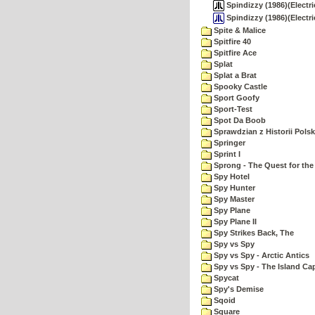
Spindizzy (1986)(Electr
Spindizzy (1986)(Electr
Spite & Malice
Spitfire 40
Spitfire Ace
Splat
Splat a Brat
Spooky Castle
Sport Goofy
Sport-Test
Spot Da Boob
Sprawdzian z Historii Polsk
Springer
Sprint I
Sprong - The Quest for the
Spy Hotel
Spy Hunter
Spy Master
Spy Plane
Spy Plane II
Spy Strikes Back, The
Spy vs Spy
Spy vs Spy - Arctic Antics
Spy vs Spy - The Island Ca
Spycat
Spy's Demise
Sqoid
Square