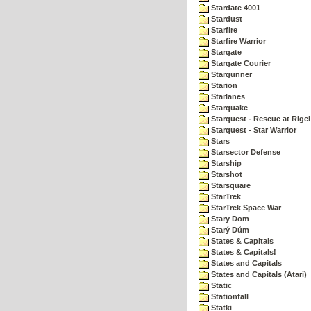
Stardate 4001
Stardust
Starfire
Starfire Warrior
Stargate
Stargate Courier
Stargunner
Starion
Starlanes
Starquake
Starquest - Rescue at Rigel
Starquest - Star Warrior
Stars
Starsector Defense
Starship
Starshot
Starsquare
StarTrek
StarTrek Space War
Stary Dom
Starý Dům
States & Capitals
States & Capitals!
States and Capitals
States and Capitals (Atari)
Static
Stationfall
Statki