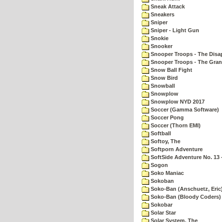
Sneak Attack
Sneakers
Sniper
Sniper - Light Gun
Snokie
Snooker
Snooper Troops - The Disa
Snooper Troops - The Gran
Snow Ball Fight
Snow Bird
Snowball
Snowplow
Snowplow NYD 2017
Soccer (Gamma Software)
Soccer Pong
Soccer (Thorn EMI)
Softball
Softoy, The
Softporn Adventure
SoftSide Adventure No. 13 
Sogon
Soko Maniac
Sokoban
Soko-Ban (Anschuetz, Eric
Soko-Ban (Bloody Coders)
Sokobar
Solar Star
Solar System, The