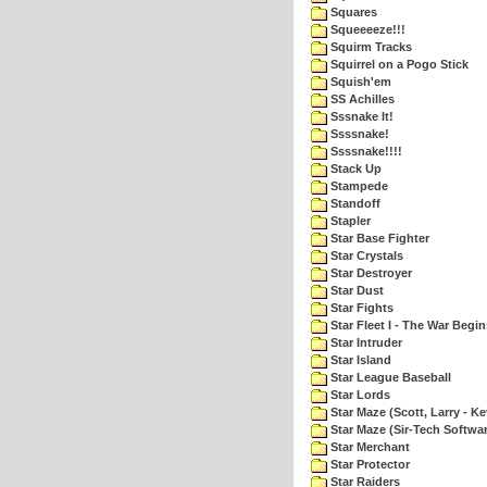
Squares
Squeeeeze!!!
Squirm Tracks
Squirrel on a Pogo Stick
Squish'em
SS Achilles
Sssnake It!
Ssssnake!
Ssssnake!!!!
Stack Up
Stampede
Standoff
Stapler
Star Base Fighter
Star Crystals
Star Destroyer
Star Dust
Star Fights
Star Fleet I - The War Begin
Star Intruder
Star Island
Star League Baseball
Star Lords
Star Maze (Scott, Larry - Ke
Star Maze (Sir-Tech Softwa
Star Merchant
Star Protector
Star Raiders