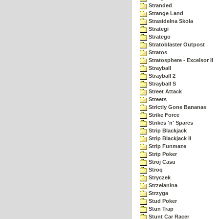
Stranded
Strange Land
Strasidelna Skola
Strategi
Stratego
Stratoblaster Outpost
Stratos
Stratosphere - Excelsor II
Strayball
Strayball 2
Strayball S
Street Attack
Streets
Strictly Gone Bananas
Strike Force
Strikes 'n' Spares
Strip Blackjack
Strip Blackjack II
Strip Funmaze
Strip Poker
Stroj Casu
Stroq
Stryczek
Strzelanina
Strzyga
Stud Poker
Stun Trap
Stunt Car Racer