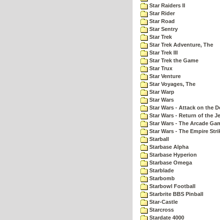
Star Raiders II
Star Rider
Star Road
Star Sentry
Star Trek
Star Trek Adventure, The
Star Trek III
Star Trek the Game
Star Trux
Star Venture
Star Voyages, The
Star Warp
Star Wars
Star Wars - Attack on the D
Star Wars - Return of the Je
Star Wars - The Arcade Ga
Star Wars - The Empire Str
Starball
Starbase Alpha
Starbase Hyperion
Starbase Omega
Starblade
Starbomb
Starbowl Football
Starbrite BBS Pinball
Star-Castle
Starcross
Stardate 4000