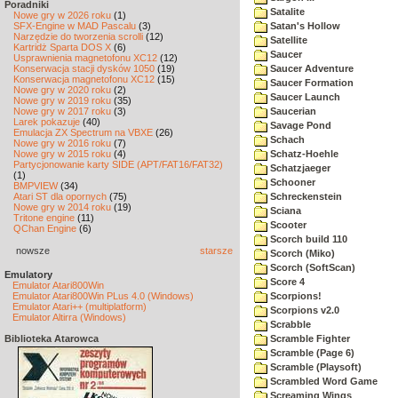
Poradniki
Satalite
Nowe gry w 2026 roku
(1)
SFX-Engine w MAD Pascalu
(3)
Satan's Hollow
Narzędzie do tworzenia scrolli
(12)
Satellite
Kartridż Sparta DOS X
(6)
Saucer
Usprawnienia magnetofonu XC12
(12)
Konserwacja stacji dysków 1050
(19)
Saucer Adventure
Konserwacja magnetofonu XC12
(15)
Saucer Formation
Nowe gry w 2020 roku
(2)
Saucer Launch
Nowe gry w 2019 roku
(35)
Nowe gry w 2017 roku
(3)
Saucerian
Larek pokazuje
(40)
Savage Pond
Emulacja ZX Spectrum na VBXE
(26)
Schach
Nowe gry w 2016 roku
(7)
Nowe gry w 2015 roku
(4)
Schatz-Hoehle
Partycjonowanie karty SIDE (APT/FAT16/FAT32)
Schatzjaeger
(1)
Schooner
BMPVIEW
(34)
Atari ST dla opornych
(75)
Schreckenstein
Nowe gry w 2014 roku
(19)
Sciana
Tritone engine
(11)
Scooter
QChan Engine
(6)
Scorch build 110
nowsze
starsze
Scorch (Miko)
Scorch (SoftScan)
Emulatory
Score 4
Emulator Atari800Win
Emulator Atari800Win PLus 4.0 (Windows)
Scorpions!
Emulator Atari++ (multiplatform)
Scorpions v2.0
Emulator Altirra (Windows)
Scrabble
Biblioteka Atarowca
Scramble Fighter
Scramble (Page 6)
Scramble (Playsoft)
Scrambled Word Game
Screaming Wings