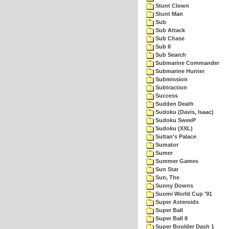
Stunt Clown
Stunt Man
Sub
Sub Attack
Sub Chase
Sub II
Sub Search
Submarine Commander
Submarine Hunter
Submission
Subtraction
Success
Sudden Death
Sudoku (Davis, Isaac)
Sudoku SweeP
Sudoku (XXL)
Sultan's Palace
Sumator
Sumer
Summer Games
Sun Star
Sun, The
Sunny Downs
Suomi World Cup '91
Super Asteroids
Super Ball
Super Ball II
Super Boulder Dash 1