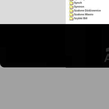
Synch
Syntron
Szalone Dżdżownice
Szalone Miasto
Szybki Bill