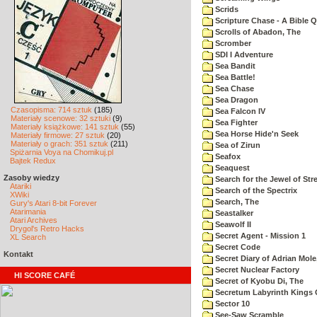
Scrids
Scripture Chase - A Bible Q
Scrolls of Abadon, The
Scromber
SDI I Adventure
Sea Bandit
Sea Battle!
Sea Chase
Sea Dragon
Czasopisma: 714 sztuk
(185)
Sea Falcon IV
Materiały scenowe: 32 sztuki
(9)
Sea Fighter
Materiały książkowe: 141 sztuk
(55)
Sea Horse Hide'n Seek
Materiały firmowe: 27 sztuk
(20)
Materiały o grach: 351 sztuk
(211)
Sea of Zirun
Spiżarnia Voya na Chomikuj.pl
Seafox
Bajtek Redux
Seaquest
Zasoby wiedzy
Search for the Jewel of Str
Atariki
Search of the Spectrix
XWiki
Search, The
Gury's Atari 8-bit Forever
Atarimania
Seastalker
Atari Archives
Seawolf II
Drygol's Retro Hacks
Secret Agent - Mission 1
XL Search
Secret Code
Kontakt
Secret Diary of Adrian Mole
Secret Nuclear Factory
HI SCORE CAFÉ
Secret of Kyobu Di, The
Secretum Labyrinth Kings 
Sector 10
See-Saw Scramble