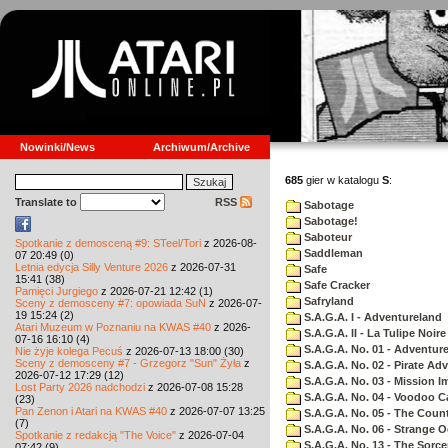
Nowinki/News
Archiwum/Archive
685
gier w katalogu
S
:
Translate to
RSS
Sabotage
Sabotage!
Saboteur
Spotkanie z demosceną #9: STeel/Tori
z 2026-08-
Saddleman
07 20:49 (0)
Letnia edycja Silly Venture 2026
z 2026-07-31
Safe
15:41 (38)
Safe Cracker
Pamięci Jurgiego
z 2026-07-21 12:42 (1)
Safryland
Sceny z demosceny #7: opowiada SuN
z 2026-07-
19 15:24 (2)
S.A.G.A. I - Adventureland
Atari Muzeum w Poznaniu na KWAS #40
z 2026-
S.A.G.A. II - La Tulipe Noire
07-16 16:10 (4)
S.A.G.A. No. 01 - Adventur
Nie żyje kolega Pecuś
z 2026-07-13 18:00 (30)
Sceny z demosceny #7 - Grzegorz "Sun" Żyła
z
S.A.G.A. No. 02 - Pirate Ad
2026-07-12 17:29 (12)
S.A.G.A. No. 03 - Mission I
Lost Party 2026 nadchodzi
z 2026-07-08 15:28
S.A.G.A. No. 04 - Voodoo C
(23)
Pan Zenon i Atari na KWAS #40
z 2026-07-07 13:25
S.A.G.A. No. 05 - The Coun
(7)
S.A.G.A. No. 06 - Strange 
Spotkanie z redakcją "The Voice"
z 2026-07-04
S.A.G.A. No. 13 - The Sorce
07:42 (9)