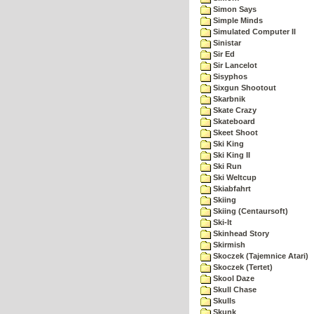
Simon Says
Simple Minds
Simulated Computer II
Sinistar
Sir Ed
Sir Lancelot
Sisyphos
Sixgun Shootout
Skarbnik
Skate Crazy
Skateboard
Skeet Shoot
Ski King
Ski King II
Ski Run
Ski Weltcup
Skiabfahrt
Skiing
Skiing (Centaursoft)
Ski-It
Skinhead Story
Skirmish
Skoczek (Tajemnice Atari)
Skoczek (Tertet)
Skool Daze
Skull Chase
Skulls
Skunk