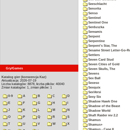
Seeschlacht
Senorita
Senso
Sentinel
Sentinel One
Serduszka
Sereamis
Serpent
Serpentine
Serpent's Star, The
Sesame Street Letter-Go-
Settlers
Seven Card Stud
Seven Cities of Gold
Gry/Games
Seven Skulls, The
Sevens
Katalog gier (konwencja Kaz)
Sex Ball
Aktualizacja: 2026-07-19
Sexeso
Liczba katalogów: 8878, liczba plików: 40040
Zmian katalogów: 1, zmian plików: 1
Sexquix
SexVersi
0-9
A
B
C
D
Sexy Six
Shadow Hawk One
E
F
G
H
I
Shadow of the Beast
J
K
L
M
N
Shadow World
Shaft Raider rev 2.2
O
P
Q
R
S
Shamus
T
U
V
W
X
Shamus+
Shamus - Case II