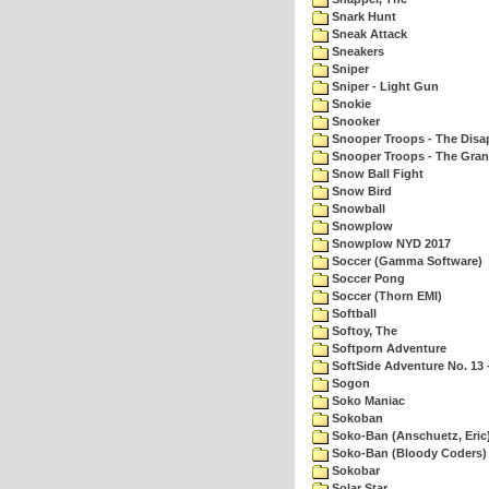
Snark Hunt
Sneak Attack
Sneakers
Sniper
Sniper - Light Gun
Snokie
Snooker
Snooper Troops - The Disa
Snooper Troops - The Gran
Snow Ball Fight
Snow Bird
Snowball
Snowplow
Snowplow NYD 2017
Soccer (Gamma Software)
Soccer Pong
Soccer (Thorn EMI)
Softball
Softoy, The
Softporn Adventure
SoftSide Adventure No. 13 
Sogon
Soko Maniac
Sokoban
Soko-Ban (Anschuetz, Eric
Soko-Ban (Bloody Coders)
Sokobar
Solar Star