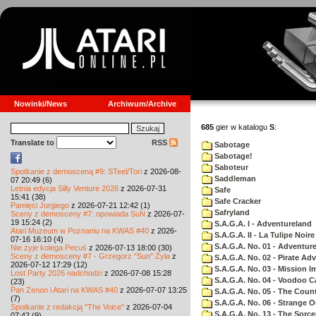
Nowinki/News
Archiwum/Archive
685
gier w katalogu
S
:
Translate to
RSS
Sabotage
Sabotage!
Saboteur
Spotkanie z demosceną #9: STeel/Tori
z 2026-08-
Saddleman
07 20:49 (6)
Letnia edycja Silly Venture 2026
z 2026-07-31
Safe
15:41 (38)
Safe Cracker
Pamięci Jurgiego
z 2026-07-21 12:42 (1)
Safryland
Sceny z demosceny #7: opowiada SuN
z 2026-07-
19 15:24 (2)
S.A.G.A. I - Adventureland
Atari Muzeum w Poznaniu na KWAS #40
z 2026-
S.A.G.A. II - La Tulipe Noire
07-16 16:10 (4)
S.A.G.A. No. 01 - Adventur
Nie żyje kolega Pecuś
z 2026-07-13 18:00 (30)
Sceny z demosceny #7 - Grzegorz "Sun" Żyła
z
S.A.G.A. No. 02 - Pirate Ad
2026-07-12 17:29 (12)
S.A.G.A. No. 03 - Mission I
Lost Party 2026 nadchodzi
z 2026-07-08 15:28
S.A.G.A. No. 04 - Voodoo C
(23)
Pan Zenon i Atari na KWAS #40
z 2026-07-07 13:25
S.A.G.A. No. 05 - The Coun
(7)
S.A.G.A. No. 06 - Strange 
Spotkanie z redakcją "The Voice"
z 2026-07-04
S.A.G.A. No. 13 - The Sorce
07:42 (9)