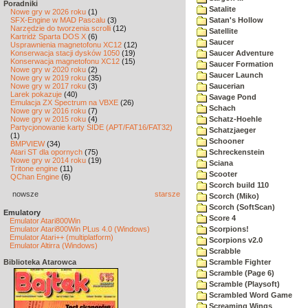
Poradniki
Satalite
Nowe gry w 2026 roku
(1)
SFX-Engine w MAD Pascalu
(3)
Satan's Hollow
Narzędzie do tworzenia scrolli
(12)
Satellite
Kartridż Sparta DOS X
(6)
Saucer
Usprawnienia magnetofonu XC12
(12)
Konserwacja stacji dysków 1050
(19)
Saucer Adventure
Konserwacja magnetofonu XC12
(15)
Saucer Formation
Nowe gry w 2020 roku
(2)
Saucer Launch
Nowe gry w 2019 roku
(35)
Nowe gry w 2017 roku
(3)
Saucerian
Larek pokazuje
(40)
Savage Pond
Emulacja ZX Spectrum na VBXE
(26)
Schach
Nowe gry w 2016 roku
(7)
Nowe gry w 2015 roku
(4)
Schatz-Hoehle
Partycjonowanie karty SIDE (APT/FAT16/FAT32)
Schatzjaeger
(1)
Schooner
BMPVIEW
(34)
Atari ST dla opornych
(75)
Schreckenstein
Nowe gry w 2014 roku
(19)
Sciana
Tritone engine
(11)
Scooter
QChan Engine
(6)
Scorch build 110
nowsze
starsze
Scorch (Miko)
Scorch (SoftScan)
Emulatory
Score 4
Emulator Atari800Win
Emulator Atari800Win PLus 4.0 (Windows)
Scorpions!
Emulator Atari++ (multiplatform)
Scorpions v2.0
Emulator Altirra (Windows)
Scrabble
Biblioteka Atarowca
Scramble Fighter
Scramble (Page 6)
Scramble (Playsoft)
Scrambled Word Game
Screaming Wings