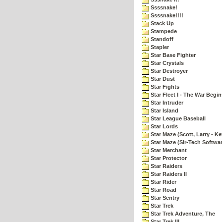
Ssssnake!
Ssssnake!!!!
Stack Up
Stampede
Standoff
Stapler
Star Base Fighter
Star Crystals
Star Destroyer
Star Dust
Star Fights
Star Fleet I - The War Begin
Star Intruder
Star Island
Star League Baseball
Star Lords
Star Maze (Scott, Larry - Ke
Star Maze (Sir-Tech Softwa
Star Merchant
Star Protector
Star Raiders
Star Raiders II
Star Rider
Star Road
Star Sentry
Star Trek
Star Trek Adventure, The
Star Trek III