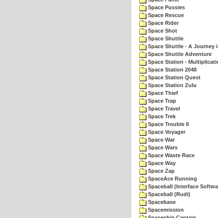
Space Pussies
Space Rescue
Space Rider
Space Shot
Space Shuttle
Space Shuttle - A Journey 
Space Shuttle Adventure
Space Station - Multiplicat
Space Station 2048
Space Station Quest
Space Station Zulu
Space Thief
Space Trap
Space Travel
Space Trek
Space Trouble II
Space Voyager
Space War
Space Wars
Space Waste Race
Space Way
Space Zap
SpaceAce Running
Spaceball (Interface Softwa
Spaceball (Rudi)
Spacebase
Spacemission
Spaceship Captain