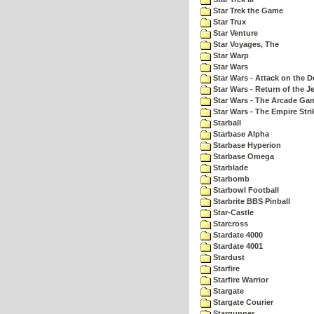
Star Trek the Game
Star Trux
Star Venture
Star Voyages, The
Star Warp
Star Wars
Star Wars - Attack on the D
Star Wars - Return of the Je
Star Wars - The Arcade Ga
Star Wars - The Empire Str
Starball
Starbase Alpha
Starbase Hyperion
Starbase Omega
Starblade
Starbomb
Starbowl Football
Starbrite BBS Pinball
Star-Castle
Starcross
Stardate 4000
Stardate 4001
Stardust
Starfire
Starfire Warrior
Stargate
Stargate Courier
Stargunner