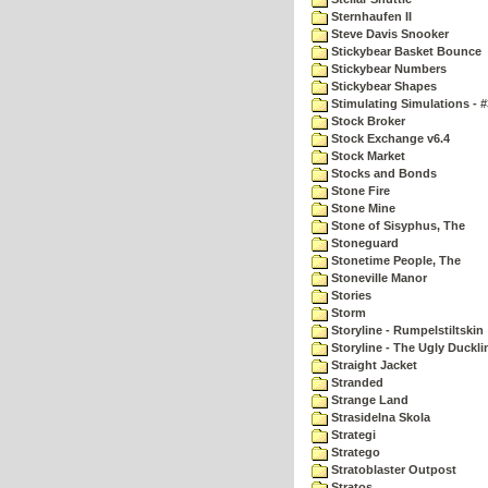
Sternhaufen II
Steve Davis Snooker
Stickybear Basket Bounce
Stickybear Numbers
Stickybear Shapes
Stimulating Simulations - #
Stock Broker
Stock Exchange v6.4
Stock Market
Stocks and Bonds
Stone Fire
Stone Mine
Stone of Sisyphus, The
Stoneguard
Stonetime People, The
Stoneville Manor
Stories
Storm
Storyline - Rumpelstiltskin
Storyline - The Ugly Duckli
Straight Jacket
Stranded
Strange Land
Strasidelna Skola
Strategi
Stratego
Stratoblaster Outpost
Stratos