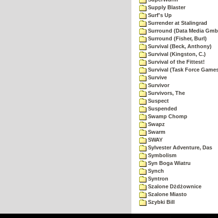
Supply Blaster
Surf's Up
Surrender at Stalingrad
Surround (Data Media Gmb
Surround (Fisher, Burl)
Survival (Beck, Anthony)
Survival (Kingston, C.)
Survival of the Fittest!
Survival (Task Force Game
Survive
Survivor
Survivors, The
Suspect
Suspended
Swamp Chomp
Swapz
Swarm
SWAY
Sylvester Adventure, Das
Symbolism
Syn Boga Wiatru
Synch
Syntron
Szalone Dżdżownice
Szalone Miasto
Szybki Bill