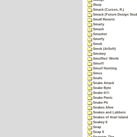
Slurp
Smack (Curzon, R.)
Smack (Future Design Stud
Small Reversi
Smarty
Smash
Smasher
Smerfy
Smok
Smok (ArSoft)
Smokey
Smuffies' World
Smurf!
Smurf Hunting
Smus
Snafu
Snake Attack
Snake Byte
Snake It!!!
Snake Panic
Snake Pit
Snakes Alive
Snakes and Labbers
Snakes of Atari Island
Snakey II
Snap
Snap II
Snapper, The