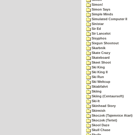
Simon!
Simon Says
Simple Minds
Simulated Computer II
Sinistar
Sir Ed
Sir Lancelot
Sisyphos
Sixgun Shootout
Skarbnik
Skate Crazy
Skateboard
Skeet Shoot
Ski King
Ski King II
Ski Run
Ski Weltcup
Skiabfahrt
Skiing
Skiing (Centaursoft)
Ski-It
Skinhead Story
Skirmish
Skoczek (Tajemnice Atari)
Skoczek (Tertet)
Skool Daze
Skull Chase
Skulls