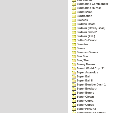
Submarine Commander
Submarine Hunter
Submission
Subtraction
Success
Sudden Death
Sudoku (Davis, Isaac)
Sudoku SweeP
Sudoku (XXL)
Sultan's Palace
Sumator
Sumer
Summer Games
Sun Star
Sun, The
Sunny Downs
Suomi World Cup '91
Super Asteroids
Super Ball
Super Ball II
Super Boulder Dash 1
Super Breakout
Super Bunny
Super Clown
Super Cobra
Super Cubes
Super Fortuna
Super Fortuna Edytor