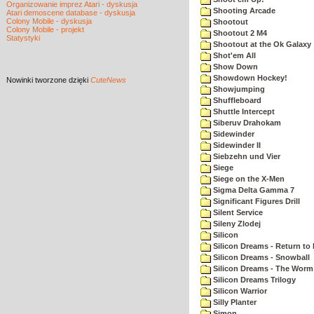
Organizowanie imprez Atari - dyskusja
Shooting Arcade
Atari demoscene database - dyskusja
Colony Mobile - dyskusja
Shootout
Colony Mobile - projekt
Shootout 2 M4
Statystyki
Shootout at the Ok Galaxy
Shot'em All
Show Down
Showdown Hockey!
Nowinki
tworzone dzięki
CuteNews
Showjumping
Shuffleboard
Shuttle Intercept
Siberuv Drahokam
Sidewinder
Sidewinder II
Siebzehn und Vier
Siege
Siege on the X-Men
Sigma Delta Gamma 7
Significant Figures Drill
Silent Service
Sileny Zlodej
Silicon
Silicon Dreams - Return to
Silicon Dreams - Snowball
Silicon Dreams - The Worm 
Silicon Dreams Trilogy
Silicon Warrior
Silly Planter
Simon