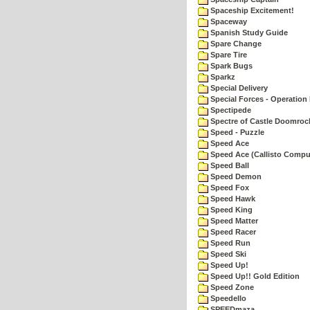
Spaceship Excitement!
Spaceway
Spanish Study Guide
Spare Change
Spare Tire
Spark Bugs
Sparkz
Special Delivery
Special Forces - Operation 
Spectipede
Spectre of Castle Doomroc
Speed - Puzzle
Speed Ace
Speed Ace (Callisto Compu
Speed Ball
Speed Demon
Speed Fox
Speed Hawk
Speed King
Speed Matter
Speed Racer
Speed Run
Speed Ski
Speed Up!
Speed Up!! Gold Edition
Speed Zone
Speedello
SPEEDmaza