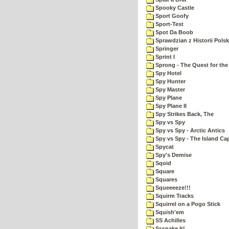
Spooky Castle
Sport Goofy
Sport-Test
Spot Da Boob
Sprawdzian z Historii Polsk
Springer
Sprint I
Sprong - The Quest for the
Spy Hotel
Spy Hunter
Spy Master
Spy Plane
Spy Plane II
Spy Strikes Back, The
Spy vs Spy
Spy vs Spy - Arctic Antics
Spy vs Spy - The Island Ca
Spycat
Spy's Demise
Sqoid
Square
Squares
Squeeeeze!!!
Squirm Tracks
Squirrel on a Pogo Stick
Squish'em
SS Achilles
Sssnake It!