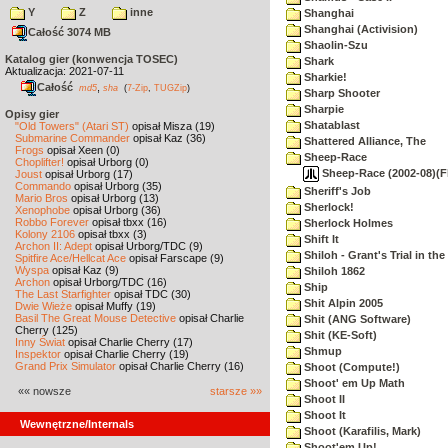
Y
Z
inne
Shanghai
Shanghai (Activision)
Całość 3074 MB
Shaolin-Szu
Katalog gier (konwencja TOSEC)
Shark
Aktualizacja: 2021-07-11
Sharkie!
Całość
,
md5
sha
(
7-Zip
,
TUGZip
)
Sharp Shooter
Sharpie
Opisy gier
Shatablast
"Old Towers" (Atari ST)
opisał Misza (19)
Submarine Commander
opisał Kaz (36)
Shattered Alliance, The
Frogs
opisał Xeen (0)
Sheep-Race
Choplifter!
opisał Urborg (0)
Sheep-Race (2002-08)(Fl
Joust
opisał Urborg (17)
Commando
opisał Urborg (35)
Sheriff's Job
Mario Bros
opisał Urborg (13)
Sherlock!
Xenophobe
opisał Urborg (36)
Robbo Forever
opisał tbxx (16)
Sherlock Holmes
Kolony 2106
opisał tbxx (3)
Shift It
Archon II: Adept
opisał Urborg/TDC (9)
Shiloh - Grant's Trial in th
Spitfire Ace/Hellcat Ace
opisał Farscape (9)
Wyspa
opisał Kaz (9)
Shiloh 1862
Archon
opisał Urborg/TDC (16)
Ship
The Last Starfighter
opisał TDC (30)
Shit Alpin 2005
Dwie Wieże
opisał Muffy (19)
Basil The Great Mouse Detective
opisał Charlie
Shit (ANG Software)
Cherry (125)
Shit (KE-Soft)
Inny Świat
opisał Charlie Cherry (17)
Shmup
Inspektor
opisał Charlie Cherry (19)
Grand Prix Simulator
opisał Charlie Cherry (16)
Shoot (Compute!)
Shoot' em Up Math
«« nowsze
starsze »»
Shoot II
Shoot It
Wewnętrzne/Internals
Shoot (Karafilis, Mark)
Shoot'em Up!