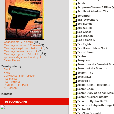
Scrids
Scripture Chase - A Bible Q
Scrolls of Abadon, The
Scromber
SDI I Adventure
Sea Bandit
Sea Battle!
Sea Chase
Sea Dragon
Sea Falcon IV
Czasopisma: 714 sztuk
(185)
Sea Fighter
Materiały scenowe: 32 sztuki
(9)
Materiały książkowe: 141 sztuk
(55)
Sea Horse Hide'n Seek
Materiały firmowe: 27 sztuk
(20)
Sea of Zirun
Materiały o grach: 351 sztuk
(211)
Seafox
Spiżarnia Voya na Chomikuj.pl
Bajtek Redux
Seaquest
Search for the Jewel of Str
Zasoby wiedzy
Search of the Spectrix
Atariki
XWiki
Search, The
Gury's Atari 8-bit Forever
Seastalker
Atarimania
Seawolf II
Atari Archives
Drygol's Retro Hacks
Secret Agent - Mission 1
XL Search
Secret Code
Secret Diary of Adrian Mole
Kontakt
Secret Nuclear Factory
Secret of Kyobu Di, The
HI SCORE CAFÉ
Secretum Labyrinth Kings 
Sector 10
See-Saw Scramble