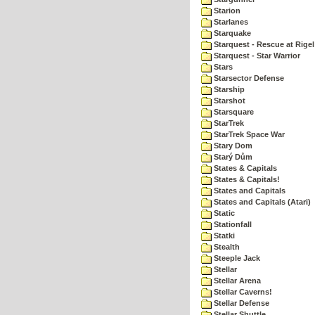
Starion
Starlanes
Starquake
Starquest - Rescue at Rigel
Starquest - Star Warrior
Stars
Starsector Defense
Starship
Starshot
Starsquare
StarTrek
StarTrek Space War
Stary Dom
Starý Dům
States & Capitals
States & Capitals!
States and Capitals
States and Capitals (Atari)
Static
Stationfall
Statki
Stealth
Steeple Jack
Stellar
Stellar Arena
Stellar Caverns!
Stellar Defense
Stellar Shuttle