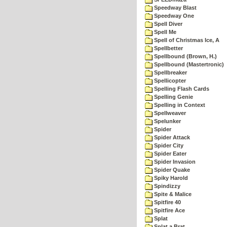
Speedway Blast
Speedway One
Spell Diver
Spell Me
Spell of Christmas Ice, A
Spellbetter
Spellbound (Brown, H.)
Spellbound (Mastertronic)
Spellbreaker
Spellicopter
Spelling Flash Cards
Spelling Genie
Spelling in Context
Spellweaver
Spelunker
Spider
Spider Attack
Spider City
Spider Eater
Spider Invasion
Spider Quake
Spiky Harold
Spindizzy
Spite & Malice
Spitfire 40
Spitfire Ace
Splat
Splat a Brat