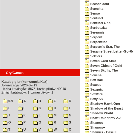
Seeschlacht
Senorita
Senso
Sentinel
Sentinel One
Serduszka
Sereamis
Serpent
Serpentine
Serpent's Star, The
Sesame Street Letter-Go-
Settlers
Seven Card Stud
Seven Cities of Gold
Seven Skulls, The
Gry/Games
Sevens
Sex Ball
Katalog gier (konwencja Kaz)
Sexeso
Aktualizacja: 2026-07-19
Liczba katalogów: 8878, liczba plików: 40040
Sexquix
Zmian katalogów: 1, zmian plików: 1
SexVersi
Sexy Six
0-9
A
B
C
D
Shadow Hawk One
E
F
G
H
I
Shadow of the Beast
Shadow World
J
K
L
M
N
Shaft Raider rev 2.2
O
P
Q
R
S
Shamus
Shamus+
T
U
V
W
X
Shamus - Case II