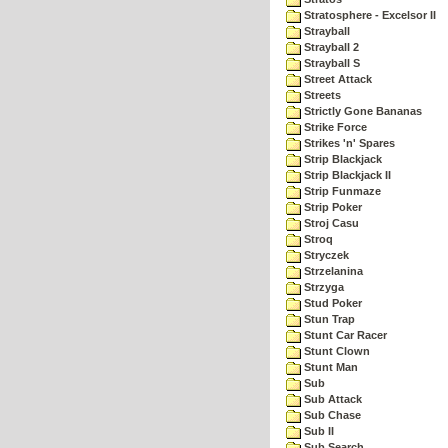
Stratosphere - Excelsor II
Strayball
Strayball 2
Strayball S
Street Attack
Streets
Strictly Gone Bananas
Strike Force
Strikes 'n' Spares
Strip Blackjack
Strip Blackjack II
Strip Funmaze
Strip Poker
Stroj Casu
Stroq
Stryczek
Strzelanina
Strzyga
Stud Poker
Stun Trap
Stunt Car Racer
Stunt Clown
Stunt Man
Sub
Sub Attack
Sub Chase
Sub II
Sub Search