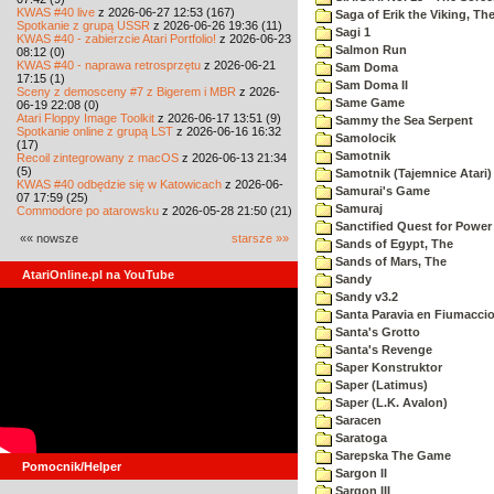
KWAS #40 live
z 2026-06-27 12:53 (167)
Saga of Erik the Viking, Th
Spotkanie z grupą USSR
z 2026-06-26 19:36 (11)
Sagi 1
KWAS #40 - zabierzcie Atari Portfolio!
z 2026-06-23
Salmon Run
08:12 (0)
KWAS #40 - naprawa retrosprzętu
z 2026-06-21
Sam Doma
17:15 (1)
Sam Doma II
Sceny z demosceny #7 z Bigerem i MBR
z 2026-
Same Game
06-19 22:08 (0)
Atari Floppy Image Toolkit
z 2026-06-17 13:51 (9)
Sammy the Sea Serpent
Spotkanie online z grupą LST
z 2026-06-16 16:32
Samolocik
(17)
Samotnik
Recoil zintegrowany z macOS
z 2026-06-13 21:34
(5)
Samotnik (Tajemnice Atari)
KWAS #40 odbędzie się w Katowicach
z 2026-06-
Samurai's Game
07 17:59 (25)
Samuraj
Commodore po atarowsku
z 2026-05-28 21:50 (21)
Sanctified Quest for Power
«« nowsze
starsze »»
Sands of Egypt, The
Sands of Mars, The
AtariOnline.pl na YouTube
Sandy
Sandy v3.2
Santa Paravia en Fiumacci
Santa's Grotto
Santa's Revenge
Saper Konstruktor
Saper (Latimus)
Saper (L.K. Avalon)
Saracen
Saratoga
Sarepska The Game
Pomocnik/Helper
Sargon II
Sargon III