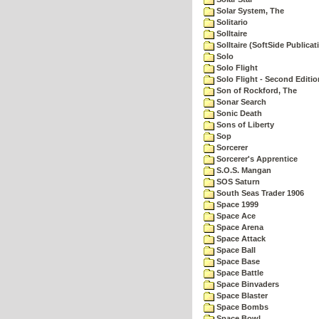
Solar System, The
Solitario
Solltaire
Solltaire (SoftSide Publicat
Solo
Solo Flight
Solo Flight - Second Editio
Son of Rockford, The
Sonar Search
Sonic Death
Sons of Liberty
Sop
Sorcerer
Sorcerer's Apprentice
S.O.S. Mangan
SOS Saturn
South Seas Trader 1906
Space 1999
Space Ace
Space Arena
Space Attack
Space Ball
Space Base
Space Battle
Space Binvaders
Space Blaster
Space Bombs
Space Bowl