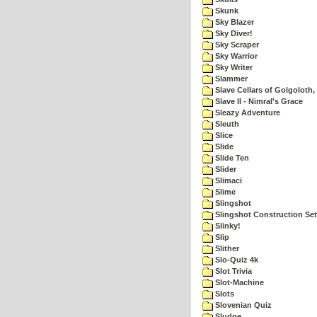
Skunk
Sky Blazer
Sky Diver!
Sky Scraper
Sky Warrior
Sky Writer
Slammer
Slave Cellars of Golgoloth,
Slave II - Nimral's Grace
Sleazy Adventure
Sleuth
Slice
Slide
Slide Ten
Slider
Slimaci
Slime
Slingshot
Slingshot Construction Set
Slinky!
Slip
Slither
Slo-Quiz 4k
Slot Trivia
Slot-Machine
Slots
Slovenian Quiz
Sludge