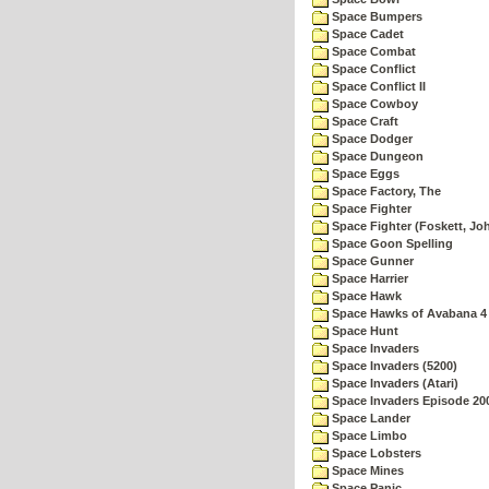
Space Bumpers
Space Cadet
Space Combat
Space Conflict
Space Conflict II
Space Cowboy
Space Craft
Space Dodger
Space Dungeon
Space Eggs
Space Factory, The
Space Fighter
Space Fighter (Foskett, Jo
Space Goon Spelling
Space Gunner
Space Harrier
Space Hawk
Space Hawks of Avabana 4
Space Hunt
Space Invaders
Space Invaders (5200)
Space Invaders (Atari)
Space Invaders Episode 20
Space Lander
Space Limbo
Space Lobsters
Space Mines
Space Panic