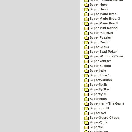
Super Huey
Super Husa
Super Mario Bros
Super Mario Bros. 3
Super Mario Pos 3
Super Mini Robbo
Super Pac-Man
Super Puzzler
Super Rover
Super Snake
Super Stud Poker
Super Wumpus Caves
Super Yahtsee
Super Zaxxon
Superballe
Superchase!
Supereversion
Superfly 1k
Superfly 1k+
Superfly XL
Superfrogs
Superman - The Game
Superman III
Supernova
SuperQuerg Chess
Super-Quiz
Superski
SuperWurm