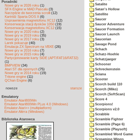
Poradniki
Satalite
Nowe gry w 2026 roku
(1)
SFX-Engine w MAD Pascalu
(3)
Satan's Hollow
Narzędzie do tworzenia scrolli
(12)
Satellite
Kartridż Sparta DOS X
(6)
Saucer
Usprawnienia magnetofonu XC12
(12)
Konserwacja stacji dysków 1050
(19)
Saucer Adventure
Konserwacja magnetofonu XC12
(15)
Saucer Formation
Nowe gry w 2020 roku
(2)
Saucer Launch
Nowe gry w 2019 roku
(35)
Nowe gry w 2017 roku
(3)
Saucerian
Larek pokazuje
(40)
Savage Pond
Emulacja ZX Spectrum na VBXE
(26)
Schach
Nowe gry w 2016 roku
(7)
Nowe gry w 2015 roku
(4)
Schatz-Hoehle
Partycjonowanie karty SIDE (APT/FAT16/FAT32)
Schatzjaeger
(1)
Schooner
BMPVIEW
(34)
Atari ST dla opornych
(75)
Schreckenstein
Nowe gry w 2014 roku
(19)
Sciana
Tritone engine
(11)
Scooter
QChan Engine
(6)
Scorch build 110
nowsze
starsze
Scorch (Miko)
Scorch (SoftScan)
Emulatory
Score 4
Emulator Atari800Win
Emulator Atari800Win PLus 4.0 (Windows)
Scorpions!
Emulator Atari++ (multiplatform)
Scorpions v2.0
Emulator Altirra (Windows)
Scrabble
Biblioteka Atarowca
Scramble Fighter
Scramble (Page 6)
Scramble (Playsoft)
Scrambled Word Game
Screaming Wings