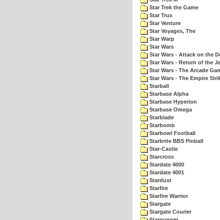
Star Trek the Game
Star Trux
Star Venture
Star Voyages, The
Star Warp
Star Wars
Star Wars - Attack on the D
Star Wars - Return of the Je
Star Wars - The Arcade Ga
Star Wars - The Empire Str
Starball
Starbase Alpha
Starbase Hyperion
Starbase Omega
Starblade
Starbomb
Starbowl Football
Starbrite BBS Pinball
Star-Castle
Starcross
Stardate 4000
Stardate 4001
Stardust
Starfire
Starfire Warrior
Stargate
Stargate Courier
Stargunner