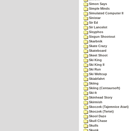
Simon Says
Simple Minds
Simulated Computer II
Sinistar
Sir Ed
Sir Lancelot
Sisyphos
Sixgun Shootout
Skarbnik
Skate Crazy
Skateboard
Skeet Shoot
Ski King
Ski King II
Ski Run
Ski Weltcup
Skiabfahrt
Skiing
Skiing (Centaursoft)
Ski-It
Skinhead Story
Skirmish
Skoczek (Tajemnice Atari)
Skoczek (Tertet)
Skool Daze
Skull Chase
Skulls
Skunk