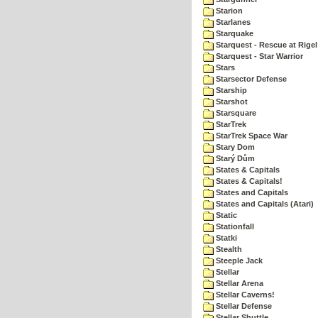
Starion
Starlanes
Starquake
Starquest - Rescue at Rigel
Starquest - Star Warrior
Stars
Starsector Defense
Starship
Starshot
Starsquare
StarTrek
StarTrek Space War
Stary Dom
Starý Dům
States & Capitals
States & Capitals!
States and Capitals
States and Capitals (Atari)
Static
Stationfall
Statki
Stealth
Steeple Jack
Stellar
Stellar Arena
Stellar Caverns!
Stellar Defense
Stellar Shuttle