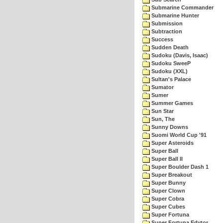
Submarine Commander
Submarine Hunter
Submission
Subtraction
Success
Sudden Death
Sudoku (Davis, Isaac)
Sudoku SweeP
Sudoku (XXL)
Sultan's Palace
Sumator
Sumer
Summer Games
Sun Star
Sun, The
Sunny Downs
Suomi World Cup '91
Super Asteroids
Super Ball
Super Ball II
Super Boulder Dash 1
Super Breakout
Super Bunny
Super Clown
Super Cobra
Super Cubes
Super Fortuna
Super Fortuna Edytor