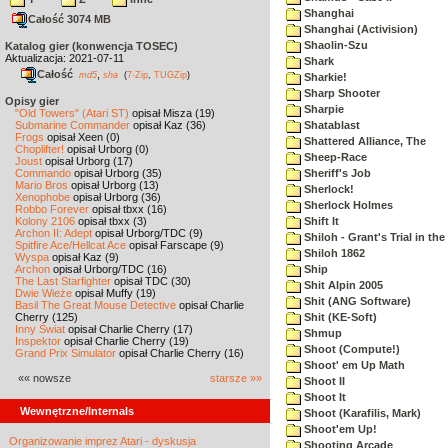
Shanghai
Całość 3074 MB
Shanghai (Activision)
Shaolin-Szu
Katalog gier (konwencja TOSEC)
Aktualizacja: 2021-07-11
Shark
Całość
,
md5
sha
(
7-Zip
,
TUGZip
)
Sharkie!
Sharp Shooter
Opisy gier
Sharpie
"Old Towers" (Atari ST)
opisał Misza (19)
Submarine Commander
opisał Kaz (36)
Shatablast
Frogs
opisał Xeen (0)
Shattered Alliance, The
Choplifter!
opisał Urborg (0)
Sheep-Race
Joust
opisał Urborg (17)
Commando
opisał Urborg (35)
Sheriff's Job
Mario Bros
opisał Urborg (13)
Sherlock!
Xenophobe
opisał Urborg (36)
Sherlock Holmes
Robbo Forever
opisał tbxx (16)
Kolony 2106
opisał tbxx (3)
Shift It
Archon II: Adept
opisał Urborg/TDC (9)
Shiloh - Grant's Trial in th
Spitfire Ace/Hellcat Ace
opisał Farscape (9)
Shiloh 1862
Wyspa
opisał Kaz (9)
Archon
opisał Urborg/TDC (16)
Ship
The Last Starfighter
opisał TDC (30)
Shit Alpin 2005
Dwie Wieże
opisał Muffy (19)
Shit (ANG Software)
Basil The Great Mouse Detective
opisał Charlie
Cherry (125)
Shit (KE-Soft)
Inny Świat
opisał Charlie Cherry (17)
Shmup
Inspektor
opisał Charlie Cherry (19)
Shoot (Compute!)
Grand Prix Simulator
opisał Charlie Cherry (16)
Shoot' em Up Math
«« nowsze
starsze »»
Shoot II
Shoot It
Wewnętrzne/Internals
Shoot (Karafilis, Mark)
Shoot'em Up!
Organizowanie imprez Atari - dyskusja
Shooting Arcade