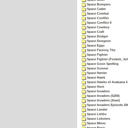
Space Bumpers
Space Cadet
Space Combat
Space Conflict
Space Conflict II
Space Cowboy
Space Craft
Space Dodger
Space Dungeon
Space Eggs
Space Factory, The
Space Fighter
Space Fighter (Foskett, Jo
Space Goon Spelling
Space Gunner
Space Harrier
Space Hawk
Space Hawks of Avabana 4
Space Hunt
Space Invaders
Space Invaders (5200)
Space Invaders (Atari)
Space Invaders Episode 20
Space Lander
Space Limbo
Space Lobsters
Space Mines
Space Panic