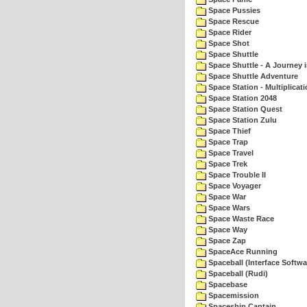
Space Pussies
Space Rescue
Space Rider
Space Shot
Space Shuttle
Space Shuttle - A Journey 
Space Shuttle Adventure
Space Station - Multiplicat
Space Station 2048
Space Station Quest
Space Station Zulu
Space Thief
Space Trap
Space Travel
Space Trek
Space Trouble II
Space Voyager
Space War
Space Wars
Space Waste Race
Space Way
Space Zap
SpaceAce Running
Spaceball (Interface Softwa
Spaceball (Rudi)
Spacebase
Spacemission
Spaceship Captain