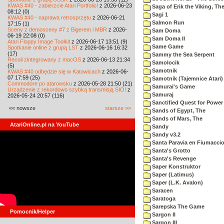
KWAS #40 - zabierzcie Atari Portfolio!
z 2026-06-23
Saga of Erik the Viking, Th
08:12 (0)
Sagi 1
KWAS #40 - naprawa retrosprzętu
z 2026-06-21
Salmon Run
17:15 (1)
Sceny z demosceny #7 z Bigerem i MBR
z 2026-
Sam Doma
06-19 22:08 (0)
Sam Doma II
Atari Floppy Image Toolkit
z 2026-06-17 13:51 (9)
Same Game
Spotkanie online z grupą LST
z 2026-06-16 16:32
(17)
Sammy the Sea Serpent
Recoil zintegrowany z macOS
z 2026-06-13 21:34
Samolocik
(5)
Samotnik
KWAS #40 odbędzie się w Katowicach
z 2026-06-
07 17:59 (25)
Samotnik (Tajemnice Atari)
Commodore po atarowsku
z 2026-05-28 21:50 (21)
Samurai's Game
Urządzenie z rekordowo szybką transmisją SIO!
z
Samuraj
2026-05-24 20:57 (116)
Sanctified Quest for Power
«« nowsze
starsze »»
Sands of Egypt, The
Sands of Mars, The
AtariOnline.pl na YouTube
Sandy
Sandy v3.2
Santa Paravia en Fiumacci
Santa's Grotto
Santa's Revenge
Saper Konstruktor
Saper (Latimus)
Saper (L.K. Avalon)
Saracen
Saratoga
Sarepska The Game
Pomocnik/Helper
Sargon II
Sargon III