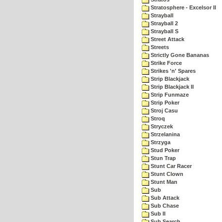
Stratosphere - Excelsor II
Strayball
Strayball 2
Strayball S
Street Attack
Streets
Strictly Gone Bananas
Strike Force
Strikes 'n' Spares
Strip Blackjack
Strip Blackjack II
Strip Funmaze
Strip Poker
Stroj Casu
Stroq
Stryczek
Strzelanina
Strzyga
Stud Poker
Stun Trap
Stunt Car Racer
Stunt Clown
Stunt Man
Sub
Sub Attack
Sub Chase
Sub II
Sub Search