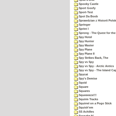
Spooky Castle
Sport Goofy
Sport-Test
Spot Da Boob
Sprawdzian z Historii Polsk
Springer
Sprint I
Sprong - The Quest for the
Spy Hotel
Spy Hunter
Spy Master
Spy Plane
Spy Plane II
Spy Strikes Back, The
Spy vs Spy
Spy vs Spy - Arctic Antics
Spy vs Spy - The Island Ca
Spycat
Spy's Demise
Sqoid
Square
Squares
Squeeeeze!!!
Squirm Tracks
Squirrel on a Pogo Stick
Squish'em
SS Achilles
Sssnake It!