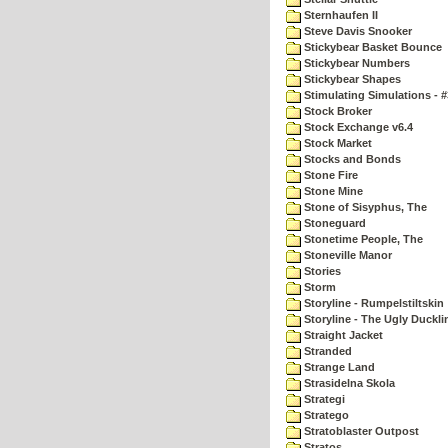
Sternhaufen II
Steve Davis Snooker
Stickybear Basket Bounce
Stickybear Numbers
Stickybear Shapes
Stimulating Simulations - #
Stock Broker
Stock Exchange v6.4
Stock Market
Stocks and Bonds
Stone Fire
Stone Mine
Stone of Sisyphus, The
Stoneguard
Stonetime People, The
Stoneville Manor
Stories
Storm
Storyline - Rumpelstiltskin
Storyline - The Ugly Duckli
Straight Jacket
Stranded
Strange Land
Strasidelna Skola
Strategi
Stratego
Stratoblaster Outpost
Stratos