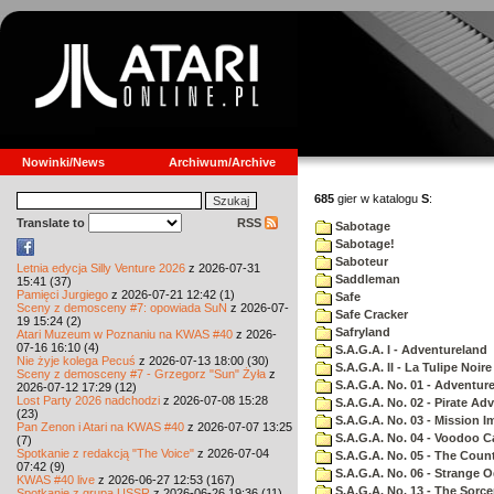
Nowinki/News
Archiwum/Archive
685
gier w katalogu
S
:
Translate to
RSS
Sabotage
Sabotage!
Saboteur
Letnia edycja Silly Venture 2026
z 2026-07-31
Saddleman
15:41 (37)
Pamięci Jurgiego
z 2026-07-21 12:42 (1)
Safe
Sceny z demosceny #7: opowiada SuN
z 2026-07-
Safe Cracker
19 15:24 (2)
Safryland
Atari Muzeum w Poznaniu na KWAS #40
z 2026-
07-16 16:10 (4)
S.A.G.A. I - Adventureland
Nie żyje kolega Pecuś
z 2026-07-13 18:00 (30)
S.A.G.A. II - La Tulipe Noire
Sceny z demosceny #7 - Grzegorz "Sun" Żyła
z
S.A.G.A. No. 01 - Adventur
2026-07-12 17:29 (12)
Lost Party 2026 nadchodzi
z 2026-07-08 15:28
S.A.G.A. No. 02 - Pirate Ad
(23)
S.A.G.A. No. 03 - Mission I
Pan Zenon i Atari na KWAS #40
z 2026-07-07 13:25
S.A.G.A. No. 04 - Voodoo C
(7)
Spotkanie z redakcją "The Voice"
z 2026-07-04
S.A.G.A. No. 05 - The Coun
07:42 (9)
S.A.G.A. No. 06 - Strange 
KWAS #40 live
z 2026-06-27 12:53 (167)
S.A.G.A. No. 13 - The Sorce
Spotkanie z grupą USSR
z 2026-06-26 19:36 (11)