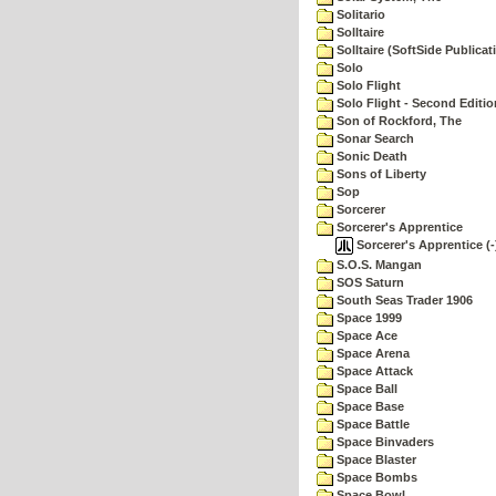
Solitario
Solltaire
Solltaire (SoftSide Publicat
Solo
Solo Flight
Solo Flight - Second Editio
Son of Rockford, The
Sonar Search
Sonic Death
Sons of Liberty
Sop
Sorcerer
Sorcerer's Apprentice
Sorcerer's Apprentice (-)
S.O.S. Mangan
SOS Saturn
South Seas Trader 1906
Space 1999
Space Ace
Space Arena
Space Attack
Space Ball
Space Base
Space Battle
Space Binvaders
Space Blaster
Space Bombs
Space Bowl