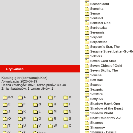
Seeschlacht
Senorita
Senso
Sentinel
Sentinel One
Serduszka
Sereamis
Serpent
Serpentine
Serpent's Star, The
Sesame Street Letter-Go-
Settlers
Seven Card Stud
Seven Cities of Gold
Gry/Games
Seven Skulls, The
Sevens
Katalog gier (konwencja Kaz)
Sex Ball
Aktualizacja: 2026-07-19
Sexeso
Liczba katalogów: 8878, liczba plików: 40040
Zmian katalogów: 1, zmian plików: 1
Sexquix
SexVersi
0-9
A
B
C
D
Sexy Six
Shadow Hawk One
E
F
G
H
I
Shadow of the Beast
J
K
L
M
N
Shadow World
Shaft Raider rev 2.2
O
P
Q
R
S
Shamus
T
U
V
W
X
Shamus+
Shamus - Case II
Y
Z
inne