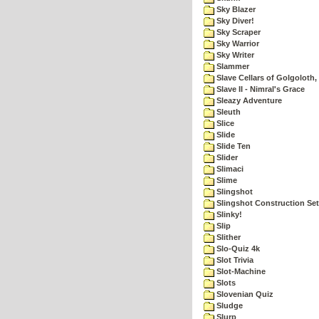
Sky Blazer
Sky Diver!
Sky Scraper
Sky Warrior
Sky Writer
Slammer
Slave Cellars of Golgoloth,
Slave II - Nimral's Grace
Sleazy Adventure
Sleuth
Slice
Slide
Slide Ten
Slider
Slimaci
Slime
Slingshot
Slingshot Construction Set
Slinky!
Slip
Slither
Slo-Quiz 4k
Slot Trivia
Slot-Machine
Slots
Slovenian Quiz
Sludge
Slurp