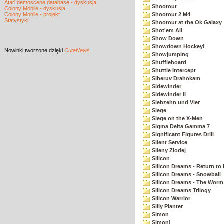
Atari demoscene database - dyskusja
Shootout
Colony Mobile - dyskusja
Colony Mobile - projekt
Shootout 2 M4
Statystyki
Shootout at the Ok Galaxy
Shot'em All
Show Down
Showdown Hockey!
Nowinki
tworzone dzięki
CuteNews
Showjumping
Shuffleboard
Shuttle Intercept
Siberuv Drahokam
Sidewinder
Sidewinder II
Siebzehn und Vier
Siege
Siege on the X-Men
Sigma Delta Gamma 7
Significant Figures Drill
Silent Service
Sileny Zlodej
Silicon
Silicon Dreams - Return to
Silicon Dreams - Snowball
Silicon Dreams - The Worm 
Silicon Dreams Trilogy
Silicon Warrior
Silly Planter
Simon
Simon!