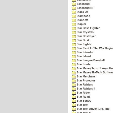
Ssssnake!
Ssssnake!!!!
Stack Up
Stampede
Standoff
Stapler
Star Base Fighter
Star Crystals
Star Destroyer
Star Dust
Star Fights
Star Fleet I - The War Begin
Star Intruder
Star Island
Star League Baseball
Star Lords
Star Maze (Scott, Larry - Ke
Star Maze (Sir-Tech Softwa
Star Merchant
Star Protector
Star Raiders
Star Raiders II
Star Rider
Star Road
Star Sentry
Star Trek
Star Trek Adventure, The
Star Trek III