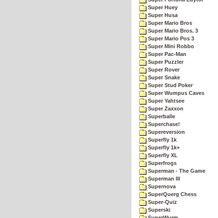
Super Huey
Super Husa
Super Mario Bros
Super Mario Bros. 3
Super Mario Pos 3
Super Mini Robbo
Super Pac-Man
Super Puzzler
Super Rover
Super Snake
Super Stud Poker
Super Wumpus Caves
Super Yahtsee
Super Zaxxon
Superballe
Superchase!
Supereversion
Superfly 1k
Superfly 1k+
Superfly XL
Superfrogs
Superman - The Game
Superman III
Supernova
SuperQuerg Chess
Super-Quiz
Superski
SuperWurm