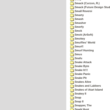
Smack (Curzon, R.)
Smack (Future Design Stud
Small Reversi
Smarty
Smash
Smasher
Smerfy
Smok
Smok (ArSoft)
Smokey
Smuffies' World
Smurf!
Smurf Hunting
Smus
Snafu
Snake Attack
Snake Byte
Snake It!!!
Snake Panic
Snake Pit
Snakes Alive
Snakes and Labbers
Snakes of Atari Island
Snakey II
Snap
Snap II
Snapper, The
Snark Hunt