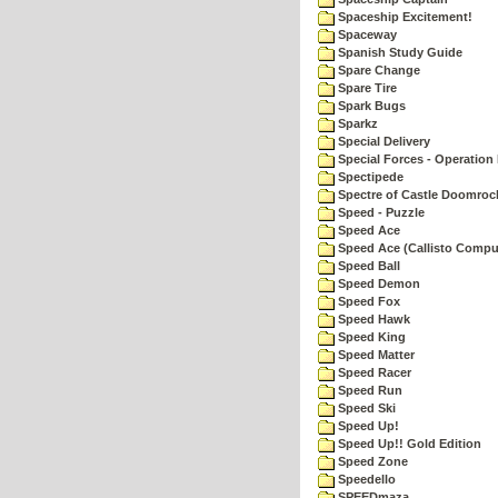
Spaceship Excitement!
Spaceway
Spanish Study Guide
Spare Change
Spare Tire
Spark Bugs
Sparkz
Special Delivery
Special Forces - Operation 
Spectipede
Spectre of Castle Doomroc
Speed - Puzzle
Speed Ace
Speed Ace (Callisto Compu
Speed Ball
Speed Demon
Speed Fox
Speed Hawk
Speed King
Speed Matter
Speed Racer
Speed Run
Speed Ski
Speed Up!
Speed Up!! Gold Edition
Speed Zone
Speedello
SPEEDmaza