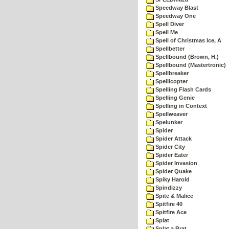
Speedway Blast
Speedway One
Spell Diver
Spell Me
Spell of Christmas Ice, A
Spellbetter
Spellbound (Brown, H.)
Spellbound (Mastertronic)
Spellbreaker
Spellicopter
Spelling Flash Cards
Spelling Genie
Spelling in Context
Spellweaver
Spelunker
Spider
Spider Attack
Spider City
Spider Eater
Spider Invasion
Spider Quake
Spiky Harold
Spindizzy
Spite & Malice
Spitfire 40
Spitfire Ace
Splat
Splat a Brat