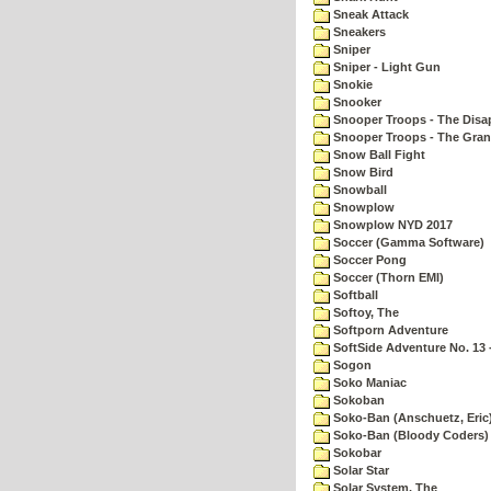
Sneak Attack
Sneakers
Sniper
Sniper - Light Gun
Snokie
Snooker
Snooper Troops - The Disa
Snooper Troops - The Gran
Snow Ball Fight
Snow Bird
Snowball
Snowplow
Snowplow NYD 2017
Soccer (Gamma Software)
Soccer Pong
Soccer (Thorn EMI)
Softball
Softoy, The
Softporn Adventure
SoftSide Adventure No. 13 
Sogon
Soko Maniac
Sokoban
Soko-Ban (Anschuetz, Eric
Soko-Ban (Bloody Coders)
Sokobar
Solar Star
Solar System, The