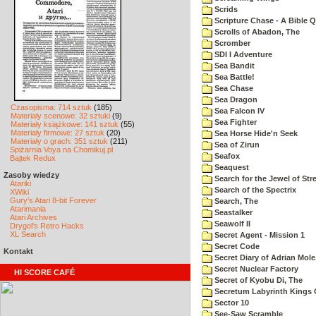
Scrids
Scripture Chase - A Bible Q
Scrolls of Abadon, The
Scromber
SDI I Adventure
Sea Bandit
Sea Battle!
Sea Chase
Sea Dragon
Czasopisma: 714 sztuk
(185)
Sea Falcon IV
Materiały scenowe: 32 sztuki
(9)
Sea Fighter
Materiały książkowe: 141 sztuk
(55)
Materiały firmowe: 27 sztuk
(20)
Sea Horse Hide'n Seek
Materiały o grach: 351 sztuk
(211)
Sea of Zirun
Spiżarnia Voya na Chomikuj.pl
Seafox
Bajtek Redux
Seaquest
Zasoby wiedzy
Search for the Jewel of Str
Atariki
Search of the Spectrix
XWiki
Gury's Atari 8-bit Forever
Search, The
Atarimania
Seastalker
Atari Archives
Seawolf II
Drygol's Retro Hacks
XL Search
Secret Agent - Mission 1
Secret Code
Kontakt
Secret Diary of Adrian Mole
Secret Nuclear Factory
HI SCORE CAFÉ
Secret of Kyobu Di, The
Secretum Labyrinth Kings 
Sector 10
See-Saw Scramble