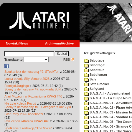
Nowinki/News
Archiwum/Archive
685
gier w katalogu
S
:
Translate to
RSS
Sabotage
Sabotage!
Saboteur
Spotkanie z demosceną #9: STeel/Tori
z 2026-08-
Saddleman
07 20:49 (3)
Letnia edycja Silly Venture 2026
z 2026-07-31
Safe
15:41 (38)
Safe Cracker
Pamięci Jurgiego
z 2026-07-21 12:42 (1)
Safryland
Sceny z demosceny #7: opowiada SuN
z 2026-07-
19 15:24 (2)
S.A.G.A. I - Adventureland
Atari Muzeum w Poznaniu na KWAS #40
z 2026-
S.A.G.A. II - La Tulipe Noire
07-16 16:10 (4)
S.A.G.A. No. 01 - Adventur
Nie żyje kolega Pecuś
z 2026-07-13 18:00 (30)
Sceny z demosceny #7 - Grzegorz "Sun" Żyła
z
S.A.G.A. No. 02 - Pirate Ad
2026-07-12 17:29 (12)
S.A.G.A. No. 03 - Mission I
Lost Party 2026 nadchodzi
z 2026-07-08 15:28
S.A.G.A. No. 04 - Voodoo C
(23)
Pan Zenon i Atari na KWAS #40
z 2026-07-07 13:25
S.A.G.A. No. 05 - The Coun
(7)
S.A.G.A. No. 06 - Strange 
Spotkanie z redakcją "The Voice"
z 2026-07-04
S.A.G.A. No. 13 - The Sorce
07:42 (9)