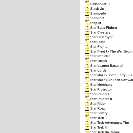
Ssssnake!!!!
Stack Up
Stampede
Standoff
Stapler
Star Base Fighter
Star Crystals
Star Destroyer
Star Dust
Star Fights
Star Fleet I - The War Begin
Star Intruder
Star Island
Star League Baseball
Star Lords
Star Maze (Scott, Larry - Ke
Star Maze (Sir-Tech Softwa
Star Merchant
Star Protector
Star Raiders
Star Raiders II
Star Rider
Star Road
Star Sentry
Star Trek
Star Trek Adventure, The
Star Trek III
Star Trek the Game