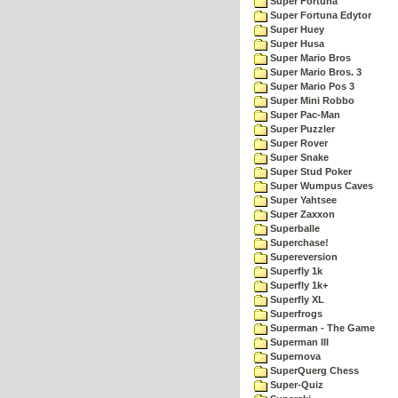
Super Fortuna
Super Fortuna Edytor
Super Huey
Super Husa
Super Mario Bros
Super Mario Bros. 3
Super Mario Pos 3
Super Mini Robbo
Super Pac-Man
Super Puzzler
Super Rover
Super Snake
Super Stud Poker
Super Wumpus Caves
Super Yahtsee
Super Zaxxon
Superballe
Superchase!
Supereversion
Superfly 1k
Superfly 1k+
Superfly XL
Superfrogs
Superman - The Game
Superman III
Supernova
SuperQuerg Chess
Super-Quiz