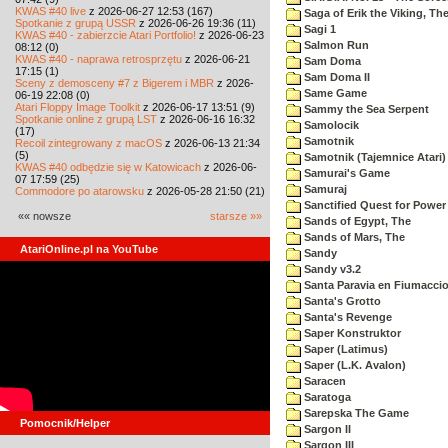
KWAS #40 live
z 2026-06-27 12:53 (167)
Saga of Erik the Viking, Th
Spotkanie z grupą USSR
z 2026-06-26 19:36 (11)
Sagi 1
KWAS #40 - zabierzcie Atari Portfolio!
z 2026-06-23
Salmon Run
08:12 (0)
KWAS #40 - naprawa retrosprzętu
z 2026-06-21
Sam Doma
17:15 (1)
Sam Doma II
Sceny z demosceny #7 z Bigerem i MBR
z 2026-
Same Game
06-19 22:08 (0)
Atari Floppy Image Toolkit
z 2026-06-17 13:51 (9)
Sammy the Sea Serpent
Spotkanie online z grupą LST
z 2026-06-16 16:32
Samolocik
(17)
Samotnik
Recoil zintegrowany z macOS
z 2026-06-13 21:34
(5)
Samotnik (Tajemnice Atari)
KWAS #40 odbędzie się w Katowicach
z 2026-06-
Samurai's Game
07 17:59 (25)
Samuraj
Commodore po atarowsku
z 2026-05-28 21:50 (21)
Sanctified Quest for Power
«« nowsze
starsze »»
Sands of Egypt, The
Sands of Mars, The
AtariOnline.pl na YouTube
Sandy
Sandy v3.2
Santa Paravia en Fiumacci
Santa's Grotto
Santa's Revenge
Saper Konstruktor
Saper (Latimus)
Saper (L.K. Avalon)
Saracen
Saratoga
Sarepska The Game
Pomocnik/Helper
Sargon II
Sargon III