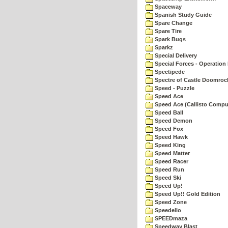
Spaceway
Spanish Study Guide
Spare Change
Spare Tire
Spark Bugs
Sparkz
Special Delivery
Special Forces - Operation 
Spectipede
Spectre of Castle Doomroc
Speed - Puzzle
Speed Ace
Speed Ace (Callisto Compu
Speed Ball
Speed Demon
Speed Fox
Speed Hawk
Speed King
Speed Matter
Speed Racer
Speed Run
Speed Ski
Speed Up!
Speed Up!! Gold Edition
Speed Zone
Speedello
SPEEDmaza
Speedway Blast