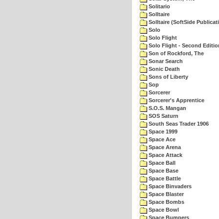
Solitario
Solltaire
Solltaire (SoftSide Publicat
Solo
Solo Flight
Solo Flight - Second Editio
Son of Rockford, The
Sonar Search
Sonic Death
Sons of Liberty
Sop
Sorcerer
Sorcerer's Apprentice
S.O.S. Mangan
SOS Saturn
South Seas Trader 1906
Space 1999
Space Ace
Space Arena
Space Attack
Space Ball
Space Base
Space Battle
Space Binvaders
Space Blaster
Space Bombs
Space Bowl
Space Bumpers