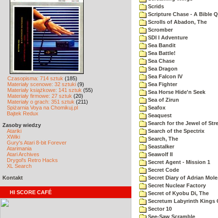
Scrids
Scripture Chase - A Bible Q
Scrolls of Abadon, The
Scromber
SDI I Adventure
Sea Bandit
Sea Battle!
Sea Chase
Sea Dragon
Sea Falcon IV
Czasopisma: 714 sztuk
(185)
Materiały scenowe: 32 sztuki
(9)
Sea Fighter
Materiały książkowe: 141 sztuk
(55)
Sea Horse Hide'n Seek
Materiały firmowe: 27 sztuk
(20)
Sea of Zirun
Materiały o grach: 351 sztuk
(211)
Spiżarnia Voya na Chomikuj.pl
Seafox
Bajtek Redux
Seaquest
Search for the Jewel of Str
Zasoby wiedzy
Atariki
Search of the Spectrix
XWiki
Search, The
Gury's Atari 8-bit Forever
Seastalker
Atarimania
Atari Archives
Seawolf II
Drygol's Retro Hacks
Secret Agent - Mission 1
XL Search
Secret Code
Kontakt
Secret Diary of Adrian Mole
Secret Nuclear Factory
HI SCORE CAFÉ
Secret of Kyobu Di, The
Secretum Labyrinth Kings 
Sector 10
See-Saw Scramble