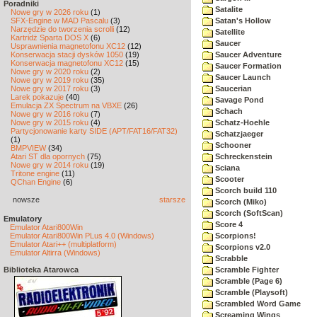
Poradniki
Satalite
Nowe gry w 2026 roku
(1)
SFX-Engine w MAD Pascalu
(3)
Satan's Hollow
Narzędzie do tworzenia scrolli
(12)
Satellite
Kartridż Sparta DOS X
(6)
Saucer
Usprawnienia magnetofonu XC12
(12)
Konserwacja stacji dysków 1050
(19)
Saucer Adventure
Konserwacja magnetofonu XC12
(15)
Saucer Formation
Nowe gry w 2020 roku
(2)
Saucer Launch
Nowe gry w 2019 roku
(35)
Nowe gry w 2017 roku
(3)
Saucerian
Larek pokazuje
(40)
Savage Pond
Emulacja ZX Spectrum na VBXE
(26)
Schach
Nowe gry w 2016 roku
(7)
Nowe gry w 2015 roku
(4)
Schatz-Hoehle
Partycjonowanie karty SIDE (APT/FAT16/FAT32)
Schatzjaeger
(1)
Schooner
BMPVIEW
(34)
Atari ST dla opornych
(75)
Schreckenstein
Nowe gry w 2014 roku
(19)
Sciana
Tritone engine
(11)
Scooter
QChan Engine
(6)
Scorch build 110
nowsze
starsze
Scorch (Miko)
Scorch (SoftScan)
Emulatory
Score 4
Emulator Atari800Win
Emulator Atari800Win PLus 4.0 (Windows)
Scorpions!
Emulator Atari++ (multiplatform)
Scorpions v2.0
Emulator Altirra (Windows)
Scrabble
Biblioteka Atarowca
Scramble Fighter
Scramble (Page 6)
Scramble (Playsoft)
Scrambled Word Game
Screaming Wings