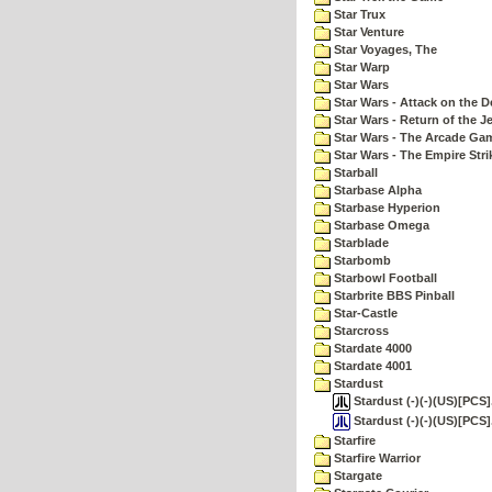
Star Trux
Star Venture
Star Voyages, The
Star Warp
Star Wars
Star Wars - Attack on the D
Star Wars - Return of the Je
Star Wars - The Arcade Ga
Star Wars - The Empire Str
Starball
Starbase Alpha
Starbase Hyperion
Starbase Omega
Starblade
Starbomb
Starbowl Football
Starbrite BBS Pinball
Star-Castle
Starcross
Stardate 4000
Stardate 4001
Stardust
Stardust (-)(-)(US)[PCS]
Stardust (-)(-)(US)[PCS]
Starfire
Starfire Warrior
Stargate