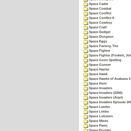
Space Cadet
Space Combat
Space Conflict
Space Conflict II
Space Cowboy
Space Craft
Space Dodger
Space Dungeon
Space Eggs
Space Factory, The
Space Fighter
Space Fighter (Foskett, Jo
Space Goon Spelling
Space Gunner
Space Harrier
Space Hawk
Space Hawks of Avabana 4
Space Hunt
Space Invaders
Space Invaders (5200)
Space Invaders (Atari)
Space Invaders Episode 20
Space Lander
Space Limbo
Space Lobsters
Space Mines
Space Panic
Space Pussies