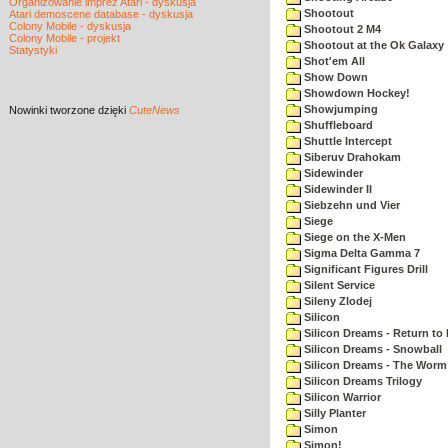
Organizowanie imprez Atari - dyskusja
Shootout
Atari demoscene database - dyskusja
Colony Mobile - dyskusja
Shootout 2 M4
Colony Mobile - projekt
Shootout at the Ok Galaxy
Statystyki
Shot'em All
Show Down
Showdown Hockey!
Showjumping
Nowinki
tworzone dzięki
CuteNews
Shuffleboard
Shuttle Intercept
Siberuv Drahokam
Sidewinder
Sidewinder II
Siebzehn und Vier
Siege
Siege on the X-Men
Sigma Delta Gamma 7
Significant Figures Drill
Silent Service
Sileny Zlodej
Silicon
Silicon Dreams - Return to
Silicon Dreams - Snowball
Silicon Dreams - The Worm 
Silicon Dreams Trilogy
Silicon Warrior
Silly Planter
Simon
Simon!