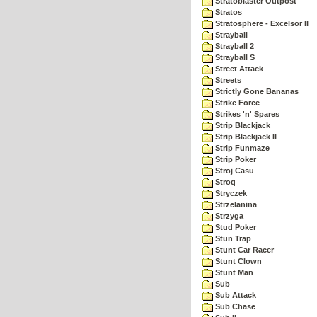
Stratoblaster Outpost
Stratos
Stratosphere - Excelsor II
Strayball
Strayball 2
Strayball S
Street Attack
Streets
Strictly Gone Bananas
Strike Force
Strikes 'n' Spares
Strip Blackjack
Strip Blackjack II
Strip Funmaze
Strip Poker
Stroj Casu
Stroq
Stryczek
Strzelanina
Strzyga
Stud Poker
Stun Trap
Stunt Car Racer
Stunt Clown
Stunt Man
Sub
Sub Attack
Sub Chase