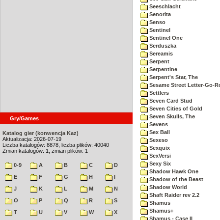
Seeschlacht
Senorita
Senso
Sentinel
Sentinel One
Serduszka
Sereamis
Serpent
Serpentine
Serpent's Star, The
Sesame Street Letter-Go-
Settlers
Seven Card Stud
Seven Cities of Gold
Seven Skulls, The
Gry/Games
Sevens
Sex Ball
Katalog gier (konwencja Kaz)
Aktualizacja: 2026-07-19
Sexeso
Liczba katalogów: 8878, liczba plików: 40040
Sexquix
Zmian katalogów: 1, zmian plików: 1
SexVersi
Sexy Six
0-9
A
B
C
D
Shadow Hawk One
E
F
G
H
I
Shadow of the Beast
Shadow World
J
K
L
M
N
Shaft Raider rev 2.2
O
P
Q
R
S
Shamus
Shamus+
T
U
V
W
X
Shamus - Case II