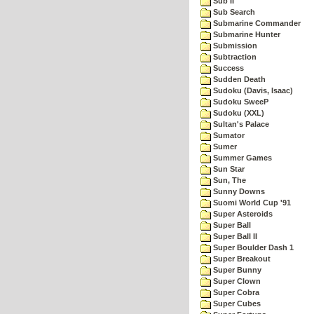
Sub II
Sub Search
Submarine Commander
Submarine Hunter
Submission
Subtraction
Success
Sudden Death
Sudoku (Davis, Isaac)
Sudoku SweeP
Sudoku (XXL)
Sultan's Palace
Sumator
Sumer
Summer Games
Sun Star
Sun, The
Sunny Downs
Suomi World Cup '91
Super Asteroids
Super Ball
Super Ball II
Super Boulder Dash 1
Super Breakout
Super Bunny
Super Clown
Super Cobra
Super Cubes