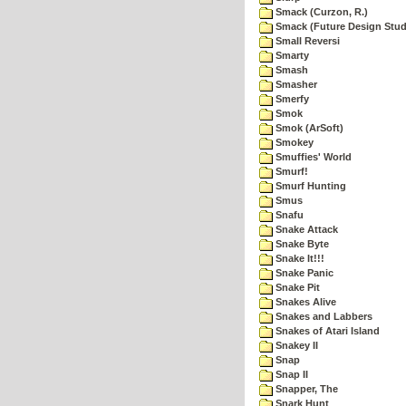
Smack (Curzon, R.)
Smack (Future Design Stud
Small Reversi
Smarty
Smash
Smasher
Smerfy
Smok
Smok (ArSoft)
Smokey
Smuffies' World
Smurf!
Smurf Hunting
Smus
Snafu
Snake Attack
Snake Byte
Snake It!!!
Snake Panic
Snake Pit
Snakes Alive
Snakes and Labbers
Snakes of Atari Island
Snakey II
Snap
Snap II
Snapper, The
Snark Hunt