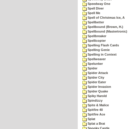
Speedway One
Spell Diver
Spell Me
Spell of Christmas Ice, A
Spellbetter
Spellbound (Brown, H.)
Spellbound (Mastertronic)
Spellbreaker
Spellicopter
Spelling Flash Cards
Spelling Genie
Spelling in Context
Spellweaver
Spelunker
Spider
Spider Attack
Spider City
Spider Eater
Spider Invasion
Spider Quake
Spiky Harold
Spindizzy
Spite & Malice
Spitfire 40
Spitfire Ace
Splat
Splat a Brat
Spooky Castle