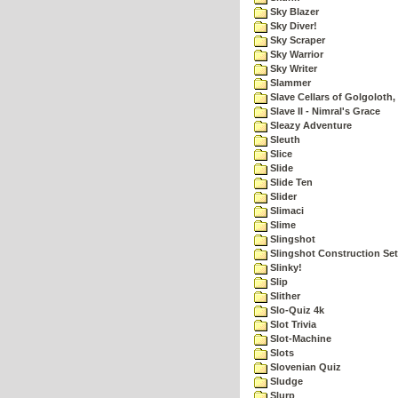
Sky Blazer
Sky Diver!
Sky Scraper
Sky Warrior
Sky Writer
Slammer
Slave Cellars of Golgoloth,
Slave II - Nimral's Grace
Sleazy Adventure
Sleuth
Slice
Slide
Slide Ten
Slider
Slimaci
Slime
Slingshot
Slingshot Construction Set
Slinky!
Slip
Slither
Slo-Quiz 4k
Slot Trivia
Slot-Machine
Slots
Slovenian Quiz
Sludge
Slurp