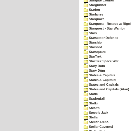
Stargate Courier
Stargunner
Starion
Starlanes
Starquake
Starquest - Rescue at Rigel
Starquest - Star Warrior
Stars
Starsector Defense
Starship
Starshot
Starsquare
StarTrek
StarTrek Space War
Stary Dom
Starý Dům
States & Capitals
States & Capitals!
States and Capitals
States and Capitals (Atari)
Static
Stationfall
Statki
Stealth
Steeple Jack
Stellar
Stellar Arena
Stellar Caverns!