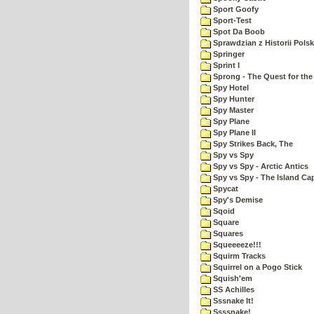
Sport Goofy
Sport-Test
Spot Da Boob
Sprawdzian z Historii Polsk
Springer
Sprint I
Sprong - The Quest for the
Spy Hotel
Spy Hunter
Spy Master
Spy Plane
Spy Plane II
Spy Strikes Back, The
Spy vs Spy
Spy vs Spy - Arctic Antics
Spy vs Spy - The Island Ca
Spycat
Spy's Demise
Sqoid
Square
Squares
Squeeeeze!!!
Squirm Tracks
Squirrel on a Pogo Stick
Squish'em
SS Achilles
Sssnake It!
Ssssnake!