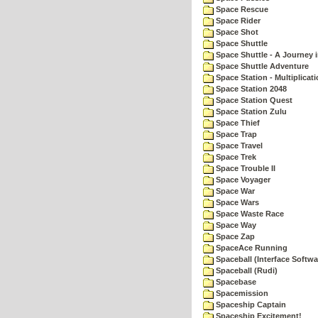
Space Rescue
Space Rider
Space Shot
Space Shuttle
Space Shuttle - A Journey 
Space Shuttle Adventure
Space Station - Multiplicat
Space Station 2048
Space Station Quest
Space Station Zulu
Space Thief
Space Trap
Space Travel
Space Trek
Space Trouble II
Space Voyager
Space War
Space Wars
Space Waste Race
Space Way
Space Zap
SpaceAce Running
Spaceball (Interface Softwa
Spaceball (Rudi)
Spacebase
Spacemission
Spaceship Captain
Spaceship Excitement!