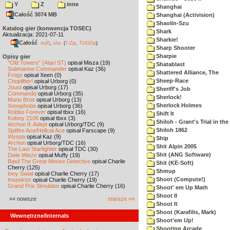
Y
Z
inne
Shanghai
Całość 3074 MB
Shanghai (Activision)
Shaolin-Szu
Katalog gier (konwencja TOSEC)
Shark
Aktualizacja: 2021-07-11
Sharkie!
Całość
,
md5
sha
(
7-Zip
,
TUGZip
)
Sharp Shooter
Sharpie
Opisy gier
"Old Towers" (Atari ST)
opisał Misza (19)
Shatablast
Submarine Commander
opisał Kaz (36)
Shattered Alliance, The
Frogs
opisał Xeen (0)
Sheep-Race
Choplifter!
opisał Urborg (0)
Joust
opisał Urborg (17)
Sheriff's Job
Commando
opisał Urborg (35)
Sherlock!
Mario Bros
opisał Urborg (13)
Sherlock Holmes
Xenophobe
opisał Urborg (36)
Robbo Forever
opisał tbxx (16)
Shift It
Kolony 2106
opisał tbxx (3)
Shiloh - Grant's Trial in th
Archon II: Adept
opisał Urborg/TDC (9)
Shiloh 1862
Spitfire Ace/Hellcat Ace
opisał Farscape (9)
Wyspa
opisał Kaz (9)
Ship
Archon
opisał Urborg/TDC (16)
Shit Alpin 2005
The Last Starfighter
opisał TDC (30)
Shit (ANG Software)
Dwie Wieże
opisał Muffy (19)
Basil The Great Mouse Detective
opisał Charlie
Shit (KE-Soft)
Cherry (125)
Shmup
Inny Świat
opisał Charlie Cherry (17)
Shoot (Compute!)
Inspektor
opisał Charlie Cherry (19)
Grand Prix Simulator
opisał Charlie Cherry (16)
Shoot' em Up Math
Shoot II
«« nowsze
starsze »»
Shoot It
Shoot (Karafilis, Mark)
Wewnętrzne/Internals
Shoot'em Up!
Shooting Arcade