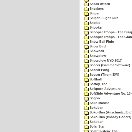
Sneak Attack
Sneakers
Sniper
Sniper - Light Gun
Snokie
Snooker
Snooper Troops - The Disa
Snooper Troops - The Gran
Snow Ball Fight
Snow Bird
Snowball
Snowplow
Snowplow NYD 2017
Soccer (Gamma Software)
Soccer Pong
Soccer (Thorn EMI)
Softball
Softoy, The
Softporn Adventure
SoftSide Adventure No. 13 
Sogon
Soko Maniac
Sokoban
Soko-Ban (Anschuetz, Eric
Soko-Ban (Bloody Coders)
Sokobar
Solar Star
Solar System, The