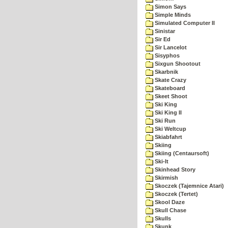
Simon Says
Simple Minds
Simulated Computer II
Sinistar
Sir Ed
Sir Lancelot
Sisyphos
Sixgun Shootout
Skarbnik
Skate Crazy
Skateboard
Skeet Shoot
Ski King
Ski King II
Ski Run
Ski Weltcup
Skiabfahrt
Skiing
Skiing (Centaursoft)
Ski-It
Skinhead Story
Skirmish
Skoczek (Tajemnice Atari)
Skoczek (Tertet)
Skool Daze
Skull Chase
Skulls
Skunk