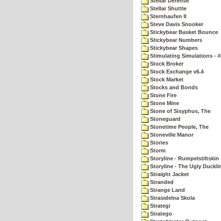
Stellar Defense
Stellar Shuttle
Sternhaufen II
Steve Davis Snooker
Stickybear Basket Bounce
Stickybear Numbers
Stickybear Shapes
Stimulating Simulations - #
Stock Broker
Stock Exchange v6.4
Stock Market
Stocks and Bonds
Stone Fire
Stone Mine
Stone of Sisyphus, The
Stoneguard
Stonetime People, The
Stoneville Manor
Stories
Storm
Storyline - Rumpelstiltskin
Storyline - The Ugly Duckli
Straight Jacket
Stranded
Strange Land
Strasidelna Skola
Strategi
Stratego