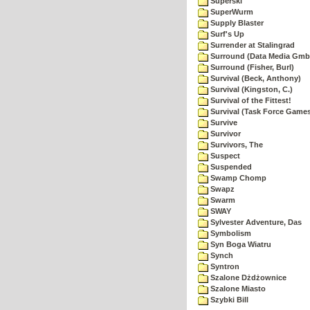
Superski
SuperWurm
Supply Blaster
Surf's Up
Surrender at Stalingrad
Surround (Data Media Gmb
Surround (Fisher, Burl)
Survival (Beck, Anthony)
Survival (Kingston, C.)
Survival of the Fittest!
Survival (Task Force Game
Survive
Survivor
Survivors, The
Suspect
Suspended
Swamp Chomp
Swapz
Swarm
SWAY
Sylvester Adventure, Das
Symbolism
Syn Boga Wiatru
Synch
Syntron
Szalone Dżdżownice
Szalone Miasto
Szybki Bill