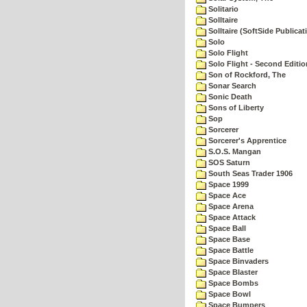
Solitario
Solltaire
Solltaire (SoftSide Publicat
Solo
Solo Flight
Solo Flight - Second Editio
Son of Rockford, The
Sonar Search
Sonic Death
Sons of Liberty
Sop
Sorcerer
Sorcerer's Apprentice
S.O.S. Mangan
SOS Saturn
South Seas Trader 1906
Space 1999
Space Ace
Space Arena
Space Attack
Space Ball
Space Base
Space Battle
Space Binvaders
Space Blaster
Space Bombs
Space Bowl
Space Bumpers