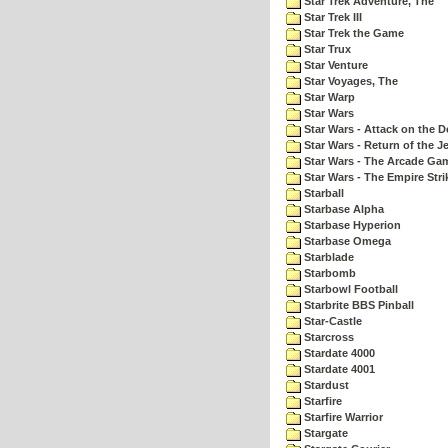
Star Trek Adventure, The
Star Trek III
Star Trek the Game
Star Trux
Star Venture
Star Voyages, The
Star Warp
Star Wars
Star Wars - Attack on the D
Star Wars - Return of the Je
Star Wars - The Arcade Ga
Star Wars - The Empire Str
Starball
Starbase Alpha
Starbase Hyperion
Starbase Omega
Starblade
Starbomb
Starbowl Football
Starbrite BBS Pinball
Star-Castle
Starcross
Stardate 4000
Stardate 4001
Stardust
Starfire
Starfire Warrior
Stargate