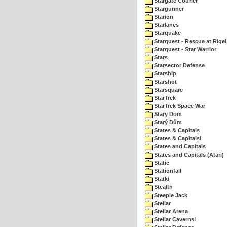
Stargate Courier
Stargunner
Starion
Starlanes
Starquake
Starquest - Rescue at Rigel
Starquest - Star Warrior
Stars
Starsector Defense
Starship
Starshot
Starsquare
StarTrek
StarTrek Space War
Stary Dom
Starý Dům
States & Capitals
States & Capitals!
States and Capitals
States and Capitals (Atari)
Static
Stationfall
Statki
Stealth
Steeple Jack
Stellar
Stellar Arena
Stellar Caverns!