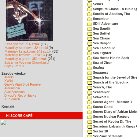
Scrids
Scripture Chase - A Bible Q
Scrolls of Abadon, The
Scromber
SDI I Adventure
Sea Bandit
Sea Battle!
Sea Chase
Sea Dragon
Czasopisma: 714 sztuk
(185)
Materiały scenowe: 32 sztuki
(9)
Sea Falcon IV
Materiały książkowe: 141 sztuk
(55)
Sea Fighter
Materiały firmowe: 27 sztuk
(20)
Sea Horse Hide'n Seek
Materiały o grach: 351 sztuk
(211)
Spiżarnia Voya na Chomikuj.pl
Sea of Zirun
Bajtek Redux
Seafox
Seaquest
Zasoby wiedzy
Atariki
Search for the Jewel of Str
XWiki
Search of the Spectrix
Gury's Atari 8-bit Forever
Search, The
Atarimania
Atari Archives
Seastalker
Drygol's Retro Hacks
Seawolf II
XL Search
Secret Agent - Mission 1
Kontakt
Secret Code
Secret Diary of Adrian Mole
HI SCORE CAFÉ
Secret Nuclear Factory
Secret of Kyobu Di, The
Secretum Labyrinth Kings 
Sector 10
See-Saw Scramble