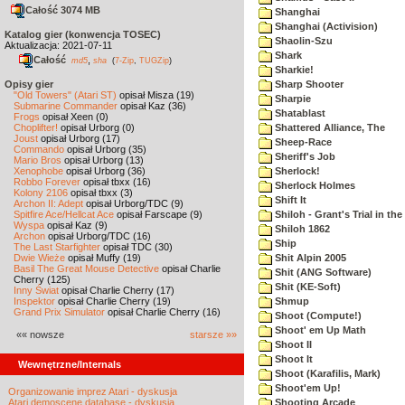
Całość 3074 MB
Shanghai
Shanghai (Activision)
Katalog gier (konwencja TOSEC)
Shaolin-Szu
Aktualizacja: 2021-07-11
Shark
Całość
,
md5
sha
(
7-Zip
,
TUGZip
)
Sharkie!
Opisy gier
Sharp Shooter
"Old Towers" (Atari ST)
opisał Misza (19)
Sharpie
Submarine Commander
opisał Kaz (36)
Shatablast
Frogs
opisał Xeen (0)
Choplifter!
opisał Urborg (0)
Shattered Alliance, The
Joust
opisał Urborg (17)
Sheep-Race
Commando
opisał Urborg (35)
Sheriff's Job
Mario Bros
opisał Urborg (13)
Xenophobe
opisał Urborg (36)
Sherlock!
Robbo Forever
opisał tbxx (16)
Sherlock Holmes
Kolony 2106
opisał tbxx (3)
Shift It
Archon II: Adept
opisał Urborg/TDC (9)
Spitfire Ace/Hellcat Ace
opisał Farscape (9)
Shiloh - Grant's Trial in th
Wyspa
opisał Kaz (9)
Shiloh 1862
Archon
opisał Urborg/TDC (16)
Ship
The Last Starfighter
opisał TDC (30)
Dwie Wieże
opisał Muffy (19)
Shit Alpin 2005
Basil The Great Mouse Detective
opisał Charlie
Shit (ANG Software)
Cherry (125)
Shit (KE-Soft)
Inny Świat
opisał Charlie Cherry (17)
Inspektor
opisał Charlie Cherry (19)
Shmup
Grand Prix Simulator
opisał Charlie Cherry (16)
Shoot (Compute!)
Shoot' em Up Math
«« nowsze
starsze »»
Shoot II
Shoot It
Wewnętrzne/Internals
Shoot (Karafilis, Mark)
Shoot'em Up!
Organizowanie imprez Atari - dyskusja
Atari demoscene database - dyskusja
Shooting Arcade