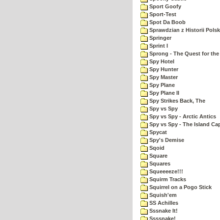
Sport Goofy
Sport-Test
Spot Da Boob
Sprawdzian z Historii Polsk
Springer
Sprint I
Sprong - The Quest for the
Spy Hotel
Spy Hunter
Spy Master
Spy Plane
Spy Plane II
Spy Strikes Back, The
Spy vs Spy
Spy vs Spy - Arctic Antics
Spy vs Spy - The Island Ca
Spycat
Spy's Demise
Sqoid
Square
Squares
Squeeeeze!!!
Squirm Tracks
Squirrel on a Pogo Stick
Squish'em
SS Achilles
Sssnake It!
Ssssnake!