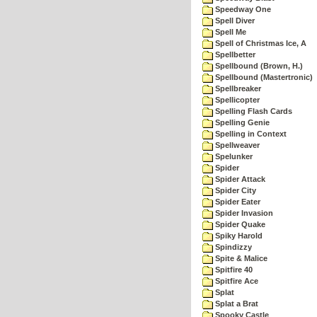
Speedway One
Spell Diver
Spell Me
Spell of Christmas Ice, A
Spellbetter
Spellbound (Brown, H.)
Spellbound (Mastertronic)
Spellbreaker
Spellicopter
Spelling Flash Cards
Spelling Genie
Spelling in Context
Spellweaver
Spelunker
Spider
Spider Attack
Spider City
Spider Eater
Spider Invasion
Spider Quake
Spiky Harold
Spindizzy
Spite & Malice
Spitfire 40
Spitfire Ace
Splat
Splat a Brat
Spooky Castle