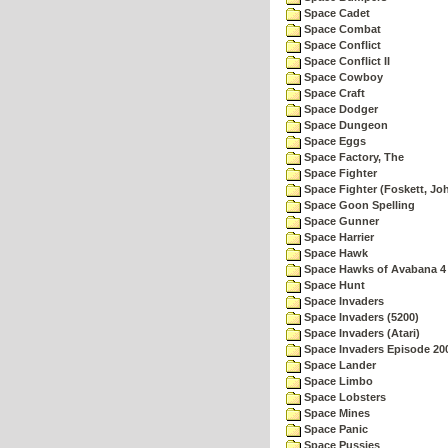
Space Cadet
Space Combat
Space Conflict
Space Conflict II
Space Cowboy
Space Craft
Space Dodger
Space Dungeon
Space Eggs
Space Factory, The
Space Fighter
Space Fighter (Foskett, Jo
Space Goon Spelling
Space Gunner
Space Harrier
Space Hawk
Space Hawks of Avabana 4
Space Hunt
Space Invaders
Space Invaders (5200)
Space Invaders (Atari)
Space Invaders Episode 20
Space Lander
Space Limbo
Space Lobsters
Space Mines
Space Panic
Space Pussies