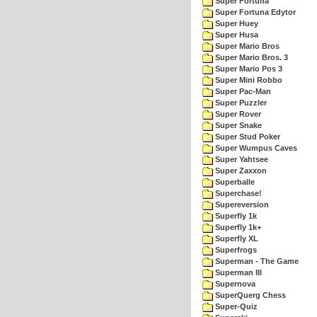
Super Fortuna
Super Fortuna Edytor
Super Huey
Super Husa
Super Mario Bros
Super Mario Bros. 3
Super Mario Pos 3
Super Mini Robbo
Super Pac-Man
Super Puzzler
Super Rover
Super Snake
Super Stud Poker
Super Wumpus Caves
Super Yahtsee
Super Zaxxon
Superballe
Superchase!
Supereversion
Superfly 1k
Superfly 1k+
Superfly XL
Superfrogs
Superman - The Game
Superman III
Supernova
SuperQuerg Chess
Super-Quiz