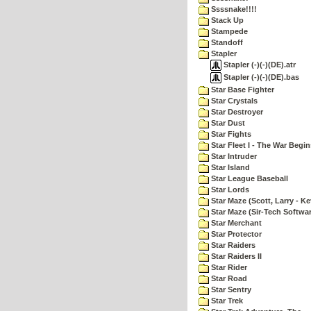
Ssssnake!!!!
Stack Up
Stampede
Standoff
Stapler
Stapler (-)(-)(DE).atr
Stapler (-)(-)(DE).bas
Star Base Fighter
Star Crystals
Star Destroyer
Star Dust
Star Fights
Star Fleet I - The War Begin
Star Intruder
Star Island
Star League Baseball
Star Lords
Star Maze (Scott, Larry - Ke
Star Maze (Sir-Tech Softwa
Star Merchant
Star Protector
Star Raiders
Star Raiders II
Star Rider
Star Road
Star Sentry
Star Trek