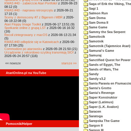
KWAS #40 - zabierzcie Atari Portfolio!
z 2026-06-23
Saga of Erik the Viking, Th
08:12 (0)
Sagi 1
KWAS #40 - naprawa retrosprzętu
z 2026-06-21
Salmon Run
17:15 (1)
Sceny z demosceny #7 z Bigerem i MBR
z 2026-
Sam Doma
06-19 22:08 (0)
Sam Doma II
Atari Floppy Image Toolkit
z 2026-06-17 13:51 (9)
Same Game
Spotkanie online z grupą LST
z 2026-06-16 16:32
(16)
Sammy the Sea Serpent
Recoil zintegrowany z macOS
z 2026-06-13 21:34
Samolocik
(5)
Samotnik
KWAS #40 odbędzie się w Katowicach
z 2026-06-
07 17:59 (25)
Samotnik (Tajemnice Atari)
Commodore po atarowsku
z 2026-05-28 21:50 (21)
Samurai's Game
Urządzenie z rekordowo szybką transmisją SIO!
z
Samuraj
2026-05-24 20:57 (116)
Sanctified Quest for Power
«« nowsze
starsze »»
Sands of Egypt, The
Sands of Mars, The
AtariOnline.pl na YouTube
Sandy
Sandy v3.2
Santa Paravia en Fiumacci
Santa's Grotto
Santa's Revenge
Saper Konstruktor
Saper (Latimus)
Saper (L.K. Avalon)
Saracen
Saratoga
Sarepska The Game
Pomocnik/Helper
Sargon II
Sargon III