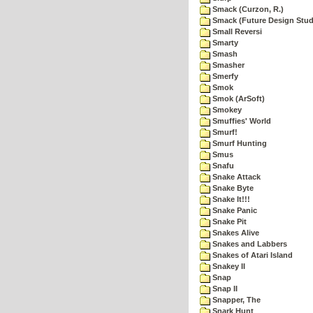
Smack (Curzon, R.)
Smack (Future Design Stud
Small Reversi
Smarty
Smash
Smasher
Smerfy
Smok
Smok (ArSoft)
Smokey
Smuffies' World
Smurf!
Smurf Hunting
Smus
Snafu
Snake Attack
Snake Byte
Snake It!!!
Snake Panic
Snake Pit
Snakes Alive
Snakes and Labbers
Snakes of Atari Island
Snakey II
Snap
Snap II
Snapper, The
Snark Hunt