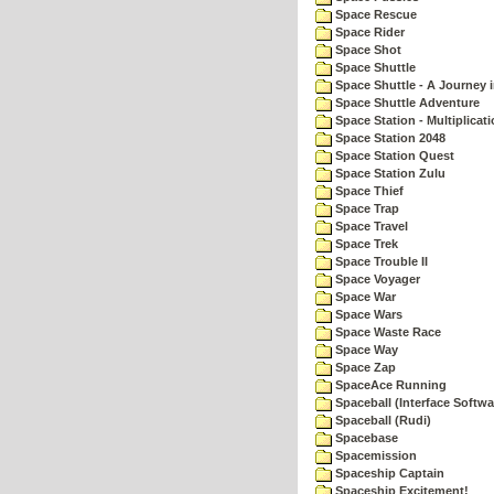
Space Rescue
Space Rider
Space Shot
Space Shuttle
Space Shuttle - A Journey 
Space Shuttle Adventure
Space Station - Multiplicat
Space Station 2048
Space Station Quest
Space Station Zulu
Space Thief
Space Trap
Space Travel
Space Trek
Space Trouble II
Space Voyager
Space War
Space Wars
Space Waste Race
Space Way
Space Zap
SpaceAce Running
Spaceball (Interface Softwa
Spaceball (Rudi)
Spacebase
Spacemission
Spaceship Captain
Spaceship Excitement!