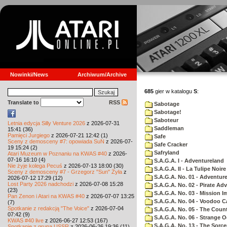
Nowinki/News
Archiwum/Archive
685
gier w katalogu
S
:
Translate to
RSS
Sabotage
Sabotage!
Saboteur
Letnia edycja Silly Venture 2026
z 2026-07-31
Saddleman
15:41 (36)
Pamięci Jurgiego
z 2026-07-21 12:42 (1)
Safe
Sceny z demosceny #7: opowiada SuN
z 2026-07-
Safe Cracker
19 15:24 (2)
Safryland
Atari Muzeum w Poznaniu na KWAS #40
z 2026-
07-16 16:10 (4)
S.A.G.A. I - Adventureland
Nie żyje kolega Pecuś
z 2026-07-13 18:00 (30)
S.A.G.A. II - La Tulipe Noire
Sceny z demosceny #7 - Grzegorz "Sun" Żyła
z
S.A.G.A. No. 01 - Adventur
2026-07-12 17:29 (12)
Lost Party 2026 nadchodzi
z 2026-07-08 15:28
S.A.G.A. No. 02 - Pirate Ad
(23)
S.A.G.A. No. 03 - Mission I
Pan Zenon i Atari na KWAS #40
z 2026-07-07 13:25
S.A.G.A. No. 04 - Voodoo C
(7)
Spotkanie z redakcją "The Voice"
z 2026-07-04
S.A.G.A. No. 05 - The Coun
07:42 (9)
S.A.G.A. No. 06 - Strange 
KWAS #40 live
z 2026-06-27 12:53 (167)
S.A.G.A. No. 13 - The Sorce
Spotkanie z grupą USSR
z 2026-06-26 19:36 (11)