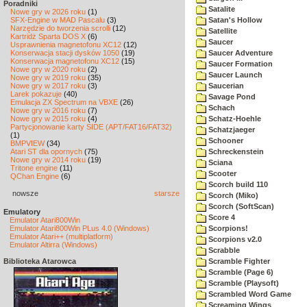
Poradniki
Satalite
Nowe gry w 2026 roku
(1)
SFX-Engine w MAD Pascalu
(3)
Satan's Hollow
Narzędzie do tworzenia scrolli
(12)
Satellite
Kartridż Sparta DOS X
(6)
Saucer
Usprawnienia magnetofonu XC12
(12)
Konserwacja stacji dysków 1050
(19)
Saucer Adventure
Konserwacja magnetofonu XC12
(15)
Saucer Formation
Nowe gry w 2020 roku
(2)
Saucer Launch
Nowe gry w 2019 roku
(35)
Nowe gry w 2017 roku
(3)
Saucerian
Larek pokazuje
(40)
Savage Pond
Emulacja ZX Spectrum na VBXE
(26)
Schach
Nowe gry w 2016 roku
(7)
Nowe gry w 2015 roku
(4)
Schatz-Hoehle
Partycjonowanie karty SIDE (APT/FAT16/FAT32)
Schatzjaeger
(1)
Schooner
BMPVIEW
(34)
Atari ST dla opornych
(75)
Schreckenstein
Nowe gry w 2014 roku
(19)
Sciana
Tritone engine
(11)
Scooter
QChan Engine
(6)
Scorch build 110
nowsze
starsze
Scorch (Miko)
Scorch (SoftScan)
Emulatory
Score 4
Emulator Atari800Win
Emulator Atari800Win PLus 4.0 (Windows)
Scorpions!
Emulator Atari++ (multiplatform)
Scorpions v2.0
Emulator Altirra (Windows)
Scrabble
Biblioteka Atarowca
Scramble Fighter
Scramble (Page 6)
Scramble (Playsoft)
Scrambled Word Game
Screaming Wings