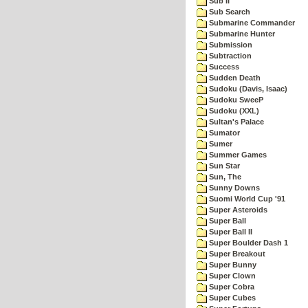
Sub II
Sub Search
Submarine Commander
Submarine Hunter
Submission
Subtraction
Success
Sudden Death
Sudoku (Davis, Isaac)
Sudoku SweeP
Sudoku (XXL)
Sultan's Palace
Sumator
Sumer
Summer Games
Sun Star
Sun, The
Sunny Downs
Suomi World Cup '91
Super Asteroids
Super Ball
Super Ball II
Super Boulder Dash 1
Super Breakout
Super Bunny
Super Clown
Super Cobra
Super Cubes