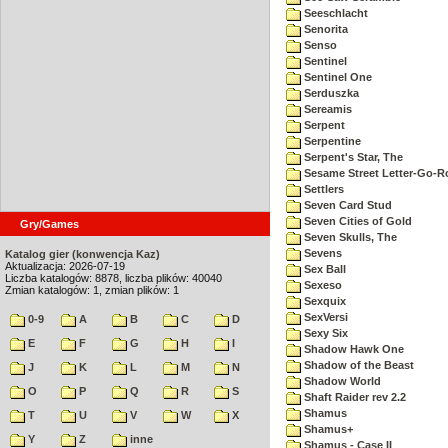
Seeschlacht
Senorita
Senso
Sentinel
Sentinel One
Serduszka
Sereamis
Serpent
Serpentine
Serpent's Star, The
Sesame Street Letter-Go-
Settlers
Seven Card Stud
Seven Cities of Gold
Gry/Games
Seven Skulls, The
Sevens
Katalog gier (konwencja Kaz)
Aktualizacja: 2026-07-19
Sex Ball
Liczba katalogów: 8878, liczba plików: 40040
Sexeso
Zmian katalogów: 1, zmian plików: 1
Sexquix
SexVersi
0-9
A
B
C
D
Sexy Six
E
F
G
H
I
Shadow Hawk One
Shadow of the Beast
J
K
L
M
N
Shadow World
O
P
Q
R
S
Shaft Raider rev 2.2
Shamus
T
U
V
W
X
Shamus+
Y
Z
inne
Shamus - Case II