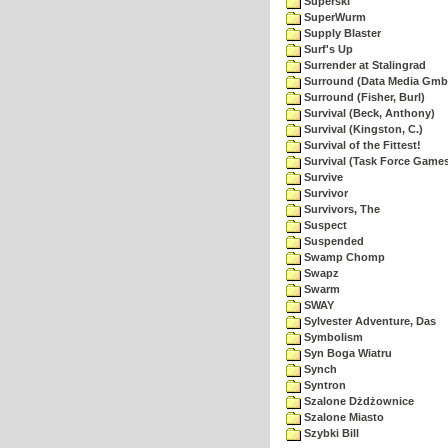
Superski
SuperWurm
Supply Blaster
Surf's Up
Surrender at Stalingrad
Surround (Data Media Gmb
Surround (Fisher, Burl)
Survival (Beck, Anthony)
Survival (Kingston, C.)
Survival of the Fittest!
Survival (Task Force Game
Survive
Survivor
Survivors, The
Suspect
Suspended
Swamp Chomp
Swapz
Swarm
SWAY
Sylvester Adventure, Das
Symbolism
Syn Boga Wiatru
Synch
Syntron
Szalone Dżdżownice
Szalone Miasto
Szybki Bill