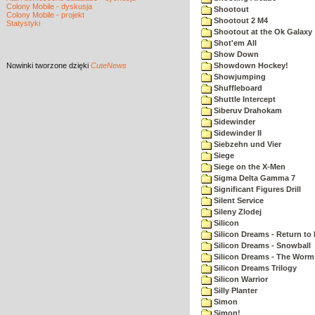
Colony Mobile - dyskusja
Shootout
Colony Mobile - projekt
Shootout 2 M4
Statystyki
Shootout at the Ok Galaxy
Shot'em All
Show Down
Nowinki
tworzone dzięki
CuteNews
Showdown Hockey!
Showjumping
Shuffleboard
Shuttle Intercept
Siberuv Drahokam
Sidewinder
Sidewinder II
Siebzehn und Vier
Siege
Siege on the X-Men
Sigma Delta Gamma 7
Significant Figures Drill
Silent Service
Sileny Zlodej
Silicon
Silicon Dreams - Return to
Silicon Dreams - Snowball
Silicon Dreams - The Worm 
Silicon Dreams Trilogy
Silicon Warrior
Silly Planter
Simon
Simon!