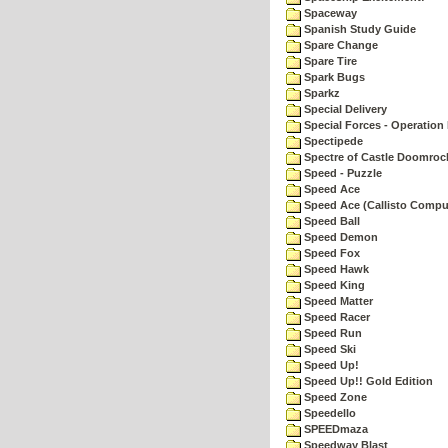
Spaceway
Spanish Study Guide
Spare Change
Spare Tire
Spark Bugs
Sparkz
Special Delivery
Special Forces - Operation 
Spectipede
Spectre of Castle Doomroc
Speed - Puzzle
Speed Ace
Speed Ace (Callisto Compu
Speed Ball
Speed Demon
Speed Fox
Speed Hawk
Speed King
Speed Matter
Speed Racer
Speed Run
Speed Ski
Speed Up!
Speed Up!! Gold Edition
Speed Zone
Speedello
SPEEDmaza
Speedway Blast