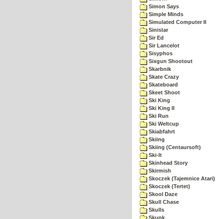
Simon Says
Simple Minds
Simulated Computer II
Sinistar
Sir Ed
Sir Lancelot
Sisyphos
Sixgun Shootout
Skarbnik
Skate Crazy
Skateboard
Skeet Shoot
Ski King
Ski King II
Ski Run
Ski Weltcup
Skiabfahrt
Skiing
Skiing (Centaursoft)
Ski-It
Skinhead Story
Skirmish
Skoczek (Tajemnice Atari)
Skoczek (Tertet)
Skool Daze
Skull Chase
Skulls
Skunk