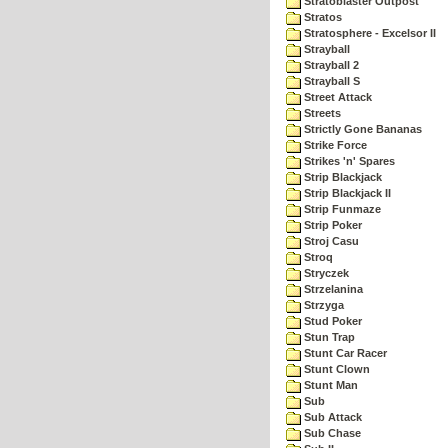
Stratoblaster Outpost
Stratos
Stratosphere - Excelsor II
Strayball
Strayball 2
Strayball S
Street Attack
Streets
Strictly Gone Bananas
Strike Force
Strikes 'n' Spares
Strip Blackjack
Strip Blackjack II
Strip Funmaze
Strip Poker
Stroj Casu
Stroq
Stryczek
Strzelanina
Strzyga
Stud Poker
Stun Trap
Stunt Car Racer
Stunt Clown
Stunt Man
Sub
Sub Attack
Sub Chase