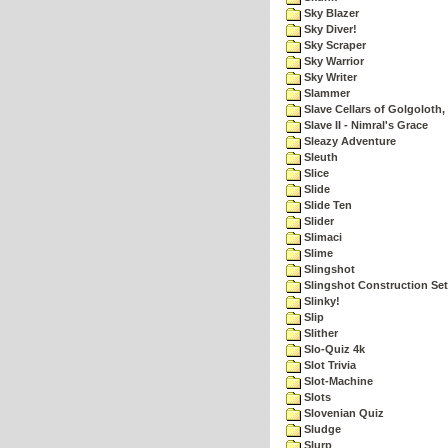
Sky Blazer
Sky Diver!
Sky Scraper
Sky Warrior
Sky Writer
Slammer
Slave Cellars of Golgoloth,
Slave II - Nimral's Grace
Sleazy Adventure
Sleuth
Slice
Slide
Slide Ten
Slider
Slimaci
Slime
Slingshot
Slingshot Construction Set
Slinky!
Slip
Slither
Slo-Quiz 4k
Slot Trivia
Slot-Machine
Slots
Slovenian Quiz
Sludge
Slurp