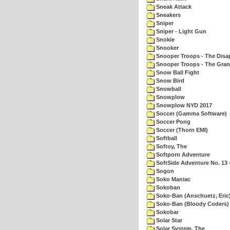
Sneak Attack
Sneakers
Sniper
Sniper - Light Gun
Snokie
Snooker
Snooper Troops - The Disa
Snooper Troops - The Gran
Snow Ball Fight
Snow Bird
Snowball
Snowplow
Snowplow NYD 2017
Soccer (Gamma Software)
Soccer Pong
Soccer (Thorn EMI)
Softball
Softoy, The
Softporn Adventure
SoftSide Adventure No. 13 
Sogon
Soko Maniac
Sokoban
Soko-Ban (Anschuetz, Eric
Soko-Ban (Bloody Coders)
Sokobar
Solar Star
Solar System, The