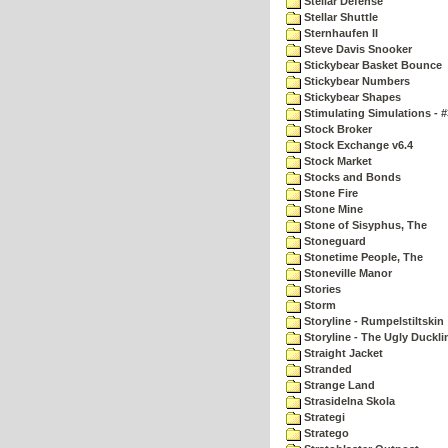
Stellar Defense
Stellar Shuttle
Sternhaufen II
Steve Davis Snooker
Stickybear Basket Bounce
Stickybear Numbers
Stickybear Shapes
Stimulating Simulations - #
Stock Broker
Stock Exchange v6.4
Stock Market
Stocks and Bonds
Stone Fire
Stone Mine
Stone of Sisyphus, The
Stoneguard
Stonetime People, The
Stoneville Manor
Stories
Storm
Storyline - Rumpelstiltskin
Storyline - The Ugly Duckli
Straight Jacket
Stranded
Strange Land
Strasidelna Skola
Strategi
Stratego