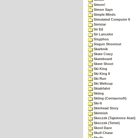
Simon!
Simon Says
Simple Minds
Simulated Computer II
Sinistar
Sir Ed
Sir Lancelot
Sisyphos
Sixgun Shootout
Skarbnik
Skate Crazy
Skateboard
Skeet Shoot
Ski King
Ski King II
Ski Run
Ski Weltcup
Skiabfahrt
Skiing
Skiing (Centaursoft)
Ski-It
Skinhead Story
Skirmish
Skoczek (Tajemnice Atari)
Skoczek (Tertet)
Skool Daze
Skull Chase
Skulls