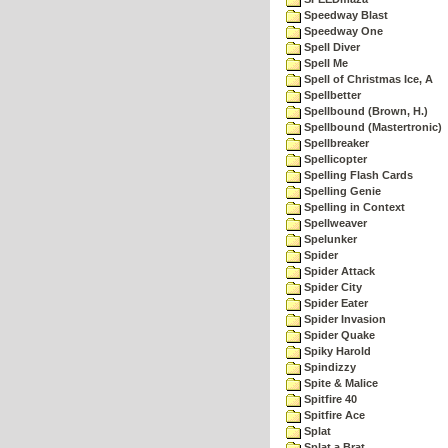
Speedway Blast
Speedway One
Spell Diver
Spell Me
Spell of Christmas Ice, A
Spellbetter
Spellbound (Brown, H.)
Spellbound (Mastertronic)
Spellbreaker
Spellicopter
Spelling Flash Cards
Spelling Genie
Spelling in Context
Spellweaver
Spelunker
Spider
Spider Attack
Spider City
Spider Eater
Spider Invasion
Spider Quake
Spiky Harold
Spindizzy
Spite & Malice
Spitfire 40
Spitfire Ace
Splat
Splat a Brat