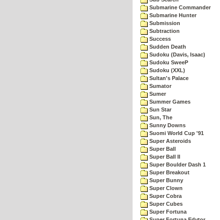
Submarine Commander
Submarine Hunter
Submission
Subtraction
Success
Sudden Death
Sudoku (Davis, Isaac)
Sudoku SweeP
Sudoku (XXL)
Sultan's Palace
Sumator
Sumer
Summer Games
Sun Star
Sun, The
Sunny Downs
Suomi World Cup '91
Super Asteroids
Super Ball
Super Ball II
Super Boulder Dash 1
Super Breakout
Super Bunny
Super Clown
Super Cobra
Super Cubes
Super Fortuna
Super Fortuna Edytor