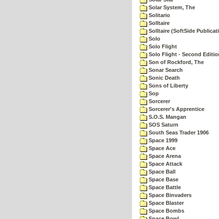
Solar System, The
Solitario
Solltaire
Solltaire (SoftSide Publicat
Solo
Solo Flight
Solo Flight - Second Editio
Son of Rockford, The
Sonar Search
Sonic Death
Sons of Liberty
Sop
Sorcerer
Sorcerer's Apprentice
S.O.S. Mangan
SOS Saturn
South Seas Trader 1906
Space 1999
Space Ace
Space Arena
Space Attack
Space Ball
Space Base
Space Battle
Space Binvaders
Space Blaster
Space Bombs
Space Bowl