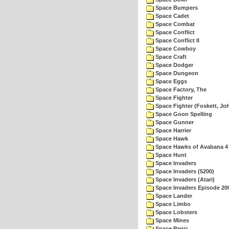
Space Bumpers
Space Cadet
Space Combat
Space Conflict
Space Conflict II
Space Cowboy
Space Craft
Space Dodger
Space Dungeon
Space Eggs
Space Factory, The
Space Fighter
Space Fighter (Foskett, Jo
Space Goon Spelling
Space Gunner
Space Harrier
Space Hawk
Space Hawks of Avabana 4
Space Hunt
Space Invaders
Space Invaders (5200)
Space Invaders (Atari)
Space Invaders Episode 20
Space Lander
Space Limbo
Space Lobsters
Space Mines
Space Panic