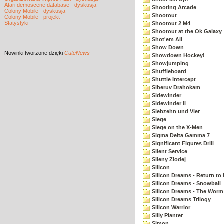
Atari demoscene database - dyskusja
Shooting Arcade
Colony Mobile - dyskusja
Shootout
Colony Mobile - projekt
Statystyki
Shootout 2 M4
Shootout at the Ok Galaxy
Shot'em All
Show Down
Nowinki
tworzone dzięki
CuteNews
Showdown Hockey!
Showjumping
Shuffleboard
Shuttle Intercept
Siberuv Drahokam
Sidewinder
Sidewinder II
Siebzehn und Vier
Siege
Siege on the X-Men
Sigma Delta Gamma 7
Significant Figures Drill
Silent Service
Sileny Zlodej
Silicon
Silicon Dreams - Return to
Silicon Dreams - Snowball
Silicon Dreams - The Worm 
Silicon Dreams Trilogy
Silicon Warrior
Silly Planter
Simon