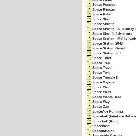
Space Pussies
Space Rescue
Space Rider
Space Shot
Space Shuttle
Space Shuttle - A Journey 
Space Shuttle Adventure
Space Station - Multiplicat
Space Station 2048
Space Station Quest
Space Station Zulu
Space Thief
Space Trap
Space Travel
Space Trek
Space Trouble II
Space Voyager
Space War
Space Wars
Space Waste Race
Space Way
Space Zap
SpaceAce Running
Spaceball (Interface Softwa
Spaceball (Rudi)
Spacebase
Spacemission
Spaceship Captain