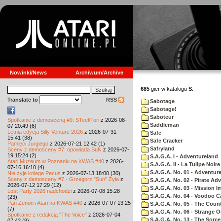
Nowinki/News
Archiwum/Archive
685
gier w katalogu
S
:
Translate to
RSS
Sabotage
Sabotage!
Saboteur
Spotkanie z demosceną #9: STeel/Tori
z 2026-08-
Saddleman
07 20:49 (6)
Letnia edycja Silly Venture 2026
z 2026-07-31
Safe
15:41 (38)
Safe Cracker
Pamięci Jurgiego
z 2026-07-21 12:42 (1)
Safryland
Sceny z demosceny #7: opowiada SuN
z 2026-07-
19 15:24 (2)
S.A.G.A. I - Adventureland
Atari Muzeum w Poznaniu na KWAS #40
z 2026-
S.A.G.A. II - La Tulipe Noire
07-16 16:10 (4)
S.A.G.A. No. 01 - Adventur
Nie żyje kolega Pecuś
z 2026-07-13 18:00 (30)
Sceny z demosceny #7 - Grzegorz "Sun" Żyła
z
S.A.G.A. No. 02 - Pirate Ad
2026-07-12 17:29 (12)
S.A.G.A. No. 03 - Mission I
Lost Party 2026 nadchodzi
z 2026-07-08 15:28
S.A.G.A. No. 04 - Voodoo C
(23)
Pan Zenon i Atari na KWAS #40
z 2026-07-07 13:25
S.A.G.A. No. 05 - The Coun
(7)
S.A.G.A. No. 06 - Strange 
Spotkanie z redakcją "The Voice"
z 2026-07-04
S.A.G.A. No. 13 - The Sorce
07:42 (9)