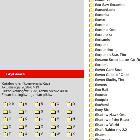
See-Saw Scramble
Seeschlacht
Senorita
Senso
Sentinel
Sentinel One
Serduszka
Sereamis
Serpent
Serpentine
Serpent's Star, The
Sesame Street Letter-Go-
Settlers
Seven Card Stud
Gry/Games
Seven Cities of Gold
Seven Skulls, The
Katalog gier (konwencja Kaz)
Sevens
Aktualizacja: 2026-07-19
Sex Ball
Liczba katalogów: 8878, liczba plików: 40040
Zmian katalogów: 1, zmian plików: 1
Sexeso
Sexquix
0-9
A
B
C
D
SexVersi
Sexy Six
E
F
G
H
I
Shadow Hawk One
J
K
L
M
N
Shadow of the Beast
Shadow World
O
P
Q
R
S
Shaft Raider rev 2.2
T
U
V
W
X
Shamus
Shamus+