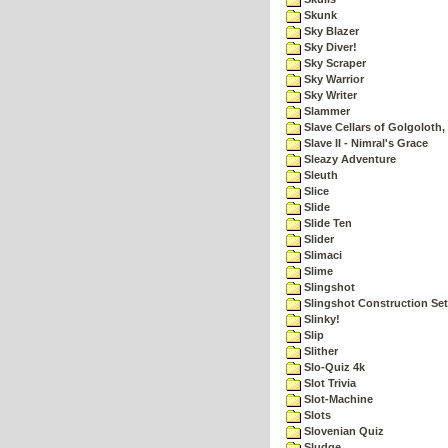
Skunk
Sky Blazer
Sky Diver!
Sky Scraper
Sky Warrior
Sky Writer
Slammer
Slave Cellars of Golgoloth,
Slave II - Nimral's Grace
Sleazy Adventure
Sleuth
Slice
Slide
Slide Ten
Slider
Slimaci
Slime
Slingshot
Slingshot Construction Set
Slinky!
Slip
Slither
Slo-Quiz 4k
Slot Trivia
Slot-Machine
Slots
Slovenian Quiz
Sludge