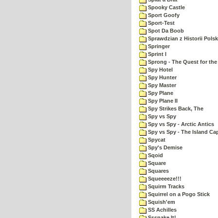
Spooky Castle
Sport Goofy
Sport-Test
Spot Da Boob
Sprawdzian z Historii Polsk
Springer
Sprint I
Sprong - The Quest for the
Spy Hotel
Spy Hunter
Spy Master
Spy Plane
Spy Plane II
Spy Strikes Back, The
Spy vs Spy
Spy vs Spy - Arctic Antics
Spy vs Spy - The Island Ca
Spycat
Spy's Demise
Sqoid
Square
Squares
Squeeeeze!!!
Squirm Tracks
Squirrel on a Pogo Stick
Squish'em
SS Achilles
Sssnake It!