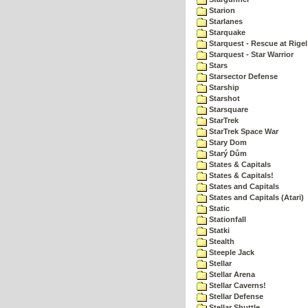
Starion
Starlanes
Starquake
Starquest - Rescue at Rigel
Starquest - Star Warrior
Stars
Starsector Defense
Starship
Starshot
Starsquare
StarTrek
StarTrek Space War
Stary Dom
Starý Dům
States & Capitals
States & Capitals!
States and Capitals
States and Capitals (Atari)
Static
Stationfall
Statki
Stealth
Steeple Jack
Stellar
Stellar Arena
Stellar Caverns!
Stellar Defense
Stellar Shuttle