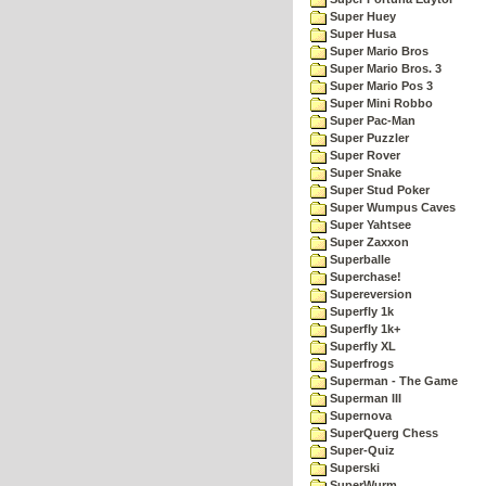
Super Huey
Super Husa
Super Mario Bros
Super Mario Bros. 3
Super Mario Pos 3
Super Mini Robbo
Super Pac-Man
Super Puzzler
Super Rover
Super Snake
Super Stud Poker
Super Wumpus Caves
Super Yahtsee
Super Zaxxon
Superballe
Superchase!
Supereversion
Superfly 1k
Superfly 1k+
Superfly XL
Superfrogs
Superman - The Game
Superman III
Supernova
SuperQuerg Chess
Super-Quiz
Superski
SuperWurm