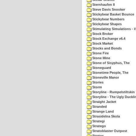
Sternhaufen II
Steve Davis Snooker
Stickybear Basket Bounce
Stickybear Numbers
Stickybear Shapes
Stimulating Simulations - #
Stock Broker
Stock Exchange v6.4
Stock Market
Stocks and Bonds
Stone Fire
Stone Mine
Stone of Sisyphus, The
Stoneguard
Stonetime People, The
Stoneville Manor
Stories
Storm
Storyline - Rumpelstiltskin
Storyline - The Ugly Duckli
Straight Jacket
Stranded
Strange Land
Strasidelna Skola
Strategi
Stratego
Stratoblaster Outpost
Stratos