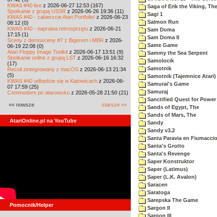
KWAS #40 live
z 2026-06-27 12:53 (167)
Saga of Erik the Viking, Th
Spotkanie z grupą USSR
z 2026-06-26 19:36 (11)
Sagi 1
KWAS #40 - zabierzcie Atari Portfolio!
z 2026-06-23
Salmon Run
08:12 (0)
KWAS #40 - naprawa retrosprzętu
z 2026-06-21
Sam Doma
17:15 (1)
Sam Doma II
Sceny z demosceny #7 z Bigerem i MBR
z 2026-
Same Game
06-19 22:08 (0)
Atari Floppy Image Toolkit
z 2026-06-17 13:51 (9)
Sammy the Sea Serpent
Spotkanie online z grupą LST
z 2026-06-16 16:32
Samolocik
(17)
Samotnik
Recoil zintegrowany z macOS
z 2026-06-13 21:34
(5)
Samotnik (Tajemnice Atari)
KWAS #40 odbędzie się w Katowicach
z 2026-06-
Samurai's Game
07 17:59 (25)
Samuraj
Commodore po atarowsku
z 2026-05-28 21:50 (21)
Sanctified Quest for Power
«« nowsze
starsze »»
Sands of Egypt, The
Sands of Mars, The
AtariOnline.pl na YouTube
Sandy
Sandy v3.2
Santa Paravia en Fiumacci
Santa's Grotto
Santa's Revenge
Saper Konstruktor
Saper (Latimus)
Saper (L.K. Avalon)
Saracen
Saratoga
Sarepska The Game
Pomocnik/Helper
Sargon II
Sargon III