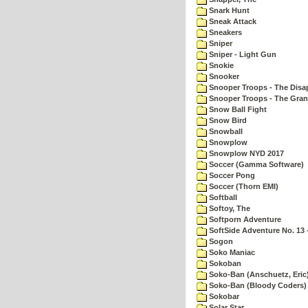
Snark Hunt
Sneak Attack
Sneakers
Sniper
Sniper - Light Gun
Snokie
Snooker
Snooper Troops - The Disa
Snooper Troops - The Gran
Snow Ball Fight
Snow Bird
Snowball
Snowplow
Snowplow NYD 2017
Soccer (Gamma Software)
Soccer Pong
Soccer (Thorn EMI)
Softball
Softoy, The
Softporn Adventure
SoftSide Adventure No. 13 
Sogon
Soko Maniac
Sokoban
Soko-Ban (Anschuetz, Eric
Soko-Ban (Bloody Coders)
Sokobar
Solar Star