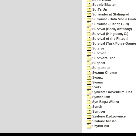
Supply Blaster
Surf's Up
Surrender at Stalingrad
Surround (Data Media Gmb
Surround (Fisher, Burl)
Survival (Beck, Anthony)
Survival (Kingston, C.)
Survival of the Fittest!
Survival (Task Force Game
Survive
Survivor
Survivors, The
Suspect
Suspended
Swamp Chomp
Swapz
Swarm
SWAY
Sylvester Adventure, Das
Symbolism
Syn Boga Wiatru
Synch
Syntron
Szalone Dżdżownice
Szalone Miasto
Szybki Bill