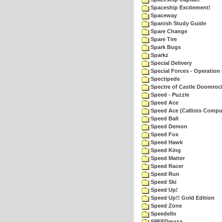
Spaceship Excitement!
Spaceway
Spanish Study Guide
Spare Change
Spare Tire
Spark Bugs
Sparkz
Special Delivery
Special Forces - Operation 
Spectipede
Spectre of Castle Doomroc
Speed - Puzzle
Speed Ace
Speed Ace (Callisto Compu
Speed Ball
Speed Demon
Speed Fox
Speed Hawk
Speed King
Speed Matter
Speed Racer
Speed Run
Speed Ski
Speed Up!
Speed Up!! Gold Edition
Speed Zone
Speedello
SPEEDmaza