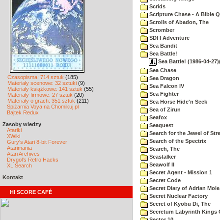
Scrids
Scripture Chase - A Bible Q
Scrolls of Abadon, The
Scromber
SDI I Adventure
Sea Bandit
Sea Battle!
Sea Battle! (1986-04-27)
Sea Chase
Czasopisma: 714 sztuk
(185)
Sea Dragon
Materiały scenowe: 32 sztuki
(9)
Sea Falcon IV
Materiały książkowe: 141 sztuk
(55)
Sea Fighter
Materiały firmowe: 27 sztuk
(20)
Materiały o grach: 351 sztuk
(211)
Sea Horse Hide'n Seek
Spiżarnia Voya na Chomikuj.pl
Sea of Zirun
Bajtek Redux
Seafox
Zasoby wiedzy
Seaquest
Atariki
Search for the Jewel of Str
XWiki
Search of the Spectrix
Gury's Atari 8-bit Forever
Atarimania
Search, The
Atari Archives
Seastalker
Drygol's Retro Hacks
Seawolf II
XL Search
Secret Agent - Mission 1
Kontakt
Secret Code
Secret Diary of Adrian Mole
HI SCORE CAFÉ
Secret Nuclear Factory
Secret of Kyobu Di, The
Secretum Labyrinth Kings 
Sector 10