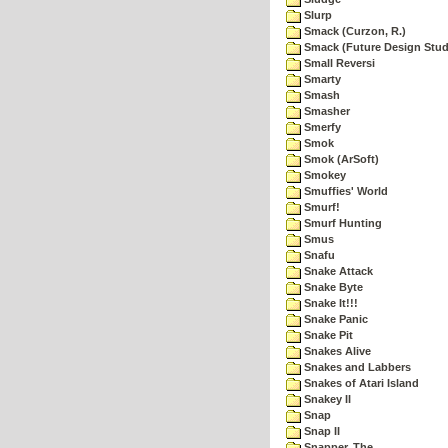
Slurp
Smack (Curzon, R.)
Smack (Future Design Stud
Small Reversi
Smarty
Smash
Smasher
Smerfy
Smok
Smok (ArSoft)
Smokey
Smuffies' World
Smurf!
Smurf Hunting
Smus
Snafu
Snake Attack
Snake Byte
Snake It!!!
Snake Panic
Snake Pit
Snakes Alive
Snakes and Labbers
Snakes of Atari Island
Snakey II
Snap
Snap II
Snapper, The