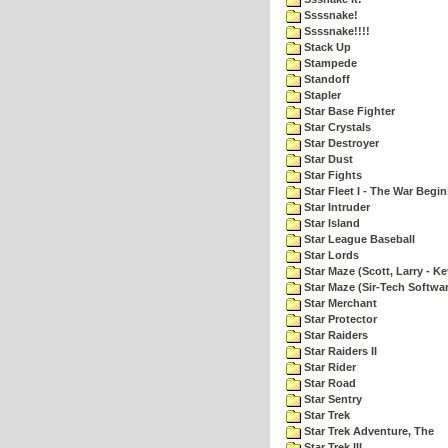
Ssssnake!
Ssssnake!!!!
Stack Up
Stampede
Standoff
Stapler
Star Base Fighter
Star Crystals
Star Destroyer
Star Dust
Star Fights
Star Fleet I - The War Begin
Star Intruder
Star Island
Star League Baseball
Star Lords
Star Maze (Scott, Larry - Ke
Star Maze (Sir-Tech Softwa
Star Merchant
Star Protector
Star Raiders
Star Raiders II
Star Rider
Star Road
Star Sentry
Star Trek
Star Trek Adventure, The
Star Trek III