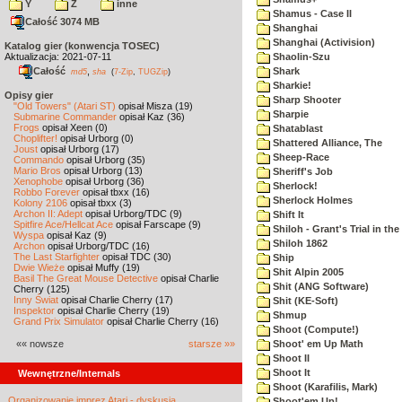
Y
Z
inne
Shamus - Case II
Całość 3074 MB
Shanghai
Shanghai (Activision)
Katalog gier (konwencja TOSEC)
Aktualizacja: 2021-07-11
Shaolin-Szu
Całość
,
Shark
md5
sha
(
7-Zip
,
TUGZip
)
Sharkie!
Opisy gier
Sharp Shooter
"Old Towers" (Atari ST)
opisał Misza (19)
Sharpie
Submarine Commander
opisał Kaz (36)
Frogs
opisał Xeen (0)
Shatablast
Choplifter!
opisał Urborg (0)
Shattered Alliance, The
Joust
opisał Urborg (17)
Sheep-Race
Commando
opisał Urborg (35)
Mario Bros
opisał Urborg (13)
Sheriff's Job
Xenophobe
opisał Urborg (36)
Sherlock!
Robbo Forever
opisał tbxx (16)
Sherlock Holmes
Kolony 2106
opisał tbxx (3)
Archon II: Adept
opisał Urborg/TDC (9)
Shift It
Spitfire Ace/Hellcat Ace
opisał Farscape (9)
Shiloh - Grant's Trial in th
Wyspa
opisał Kaz (9)
Shiloh 1862
Archon
opisał Urborg/TDC (16)
The Last Starfighter
opisał TDC (30)
Ship
Dwie Wieże
opisał Muffy (19)
Shit Alpin 2005
Basil The Great Mouse Detective
opisał Charlie
Shit (ANG Software)
Cherry (125)
Inny Świat
opisał Charlie Cherry (17)
Shit (KE-Soft)
Inspektor
opisał Charlie Cherry (19)
Shmup
Grand Prix Simulator
opisał Charlie Cherry (16)
Shoot (Compute!)
«« nowsze
starsze »»
Shoot' em Up Math
Shoot II
Shoot It
Wewnętrzne/Internals
Shoot (Karafilis, Mark)
Organizowanie imprez Atari - dyskusja
Shoot'em Up!