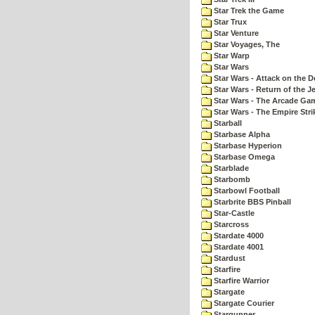
Star Trek the Game
Star Trux
Star Venture
Star Voyages, The
Star Warp
Star Wars
Star Wars - Attack on the D
Star Wars - Return of the Je
Star Wars - The Arcade Ga
Star Wars - The Empire Str
Starball
Starbase Alpha
Starbase Hyperion
Starbase Omega
Starblade
Starbomb
Starbowl Football
Starbrite BBS Pinball
Star-Castle
Starcross
Stardate 4000
Stardate 4001
Stardust
Starfire
Starfire Warrior
Stargate
Stargate Courier
Stargunner