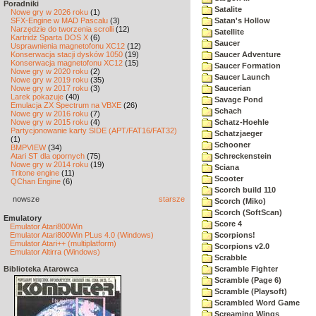
Poradniki
Satalite
Nowe gry w 2026 roku
(1)
SFX-Engine w MAD Pascalu
(3)
Satan's Hollow
Narzędzie do tworzenia scrolli
(12)
Satellite
Kartridż Sparta DOS X
(6)
Saucer
Usprawnienia magnetofonu XC12
(12)
Konserwacja stacji dysków 1050
(19)
Saucer Adventure
Konserwacja magnetofonu XC12
(15)
Saucer Formation
Nowe gry w 2020 roku
(2)
Saucer Launch
Nowe gry w 2019 roku
(35)
Nowe gry w 2017 roku
(3)
Saucerian
Larek pokazuje
(40)
Savage Pond
Emulacja ZX Spectrum na VBXE
(26)
Schach
Nowe gry w 2016 roku
(7)
Nowe gry w 2015 roku
(4)
Schatz-Hoehle
Partycjonowanie karty SIDE (APT/FAT16/FAT32)
Schatzjaeger
(1)
Schooner
BMPVIEW
(34)
Atari ST dla opornych
(75)
Schreckenstein
Nowe gry w 2014 roku
(19)
Sciana
Tritone engine
(11)
Scooter
QChan Engine
(6)
Scorch build 110
nowsze
starsze
Scorch (Miko)
Scorch (SoftScan)
Emulatory
Score 4
Emulator Atari800Win
Emulator Atari800Win PLus 4.0 (Windows)
Scorpions!
Emulator Atari++ (multiplatform)
Scorpions v2.0
Emulator Altirra (Windows)
Scrabble
Biblioteka Atarowca
Scramble Fighter
Scramble (Page 6)
Scramble (Playsoft)
Scrambled Word Game
Screaming Wings