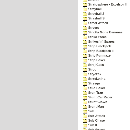
Stratosphere - Excelsor II
Strayball
Strayball 2
Strayball S
Street Attack
Streets
Strictly Gone Bananas
Strike Force
Strikes 'n' Spares
Strip Blackjack
Strip Blackjack II
Strip Funmaze
Strip Poker
Stroj Casu
Stroq
Stryczek
Strzelanina
Strzyga
Stud Poker
Stun Trap
Stunt Car Racer
Stunt Clown
Stunt Man
Sub
Sub Attack
Sub Chase
Sub II
Sub Search