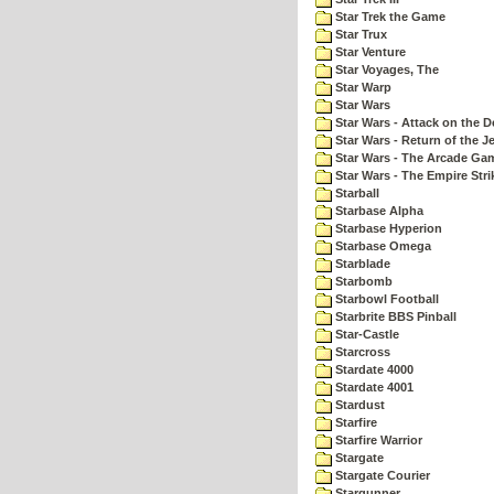
Star Trek the Game
Star Trux
Star Venture
Star Voyages, The
Star Warp
Star Wars
Star Wars - Attack on the D
Star Wars - Return of the Je
Star Wars - The Arcade Ga
Star Wars - The Empire Str
Starball
Starbase Alpha
Starbase Hyperion
Starbase Omega
Starblade
Starbomb
Starbowl Football
Starbrite BBS Pinball
Star-Castle
Starcross
Stardate 4000
Stardate 4001
Stardust
Starfire
Starfire Warrior
Stargate
Stargate Courier
Stargunner