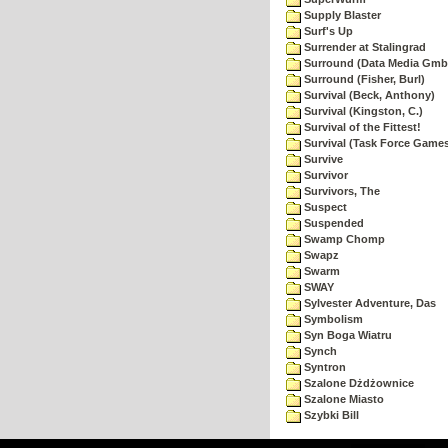
Supply Blaster
Surf's Up
Surrender at Stalingrad
Surround (Data Media Gmb
Surround (Fisher, Burl)
Survival (Beck, Anthony)
Survival (Kingston, C.)
Survival of the Fittest!
Survival (Task Force Game
Survive
Survivor
Survivors, The
Suspect
Suspended
Swamp Chomp
Swapz
Swarm
SWAY
Sylvester Adventure, Das
Symbolism
Syn Boga Wiatru
Synch
Syntron
Szalone Dżdżownice
Szalone Miasto
Szybki Bill