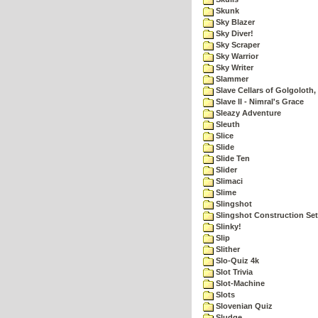
Skunk
Sky Blazer
Sky Diver!
Sky Scraper
Sky Warrior
Sky Writer
Slammer
Slave Cellars of Golgoloth,
Slave II - Nimral's Grace
Sleazy Adventure
Sleuth
Slice
Slide
Slide Ten
Slider
Slimaci
Slime
Slingshot
Slingshot Construction Set
Slinky!
Slip
Slither
Slo-Quiz 4k
Slot Trivia
Slot-Machine
Slots
Slovenian Quiz
Sludge