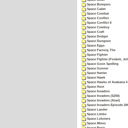
Space Bumpers
Space Cadet
Space Combat
Space Conflict
Space Conflict II
Space Cowboy
Space Craft
Space Dodger
Space Dungeon
Space Eggs
Space Factory, The
Space Fighter
Space Fighter (Foskett, Jo
Space Goon Spelling
Space Gunner
Space Harrier
Space Hawk
Space Hawks of Avabana 4
Space Hunt
Space Invaders
Space Invaders (5200)
Space Invaders (Atari)
Space Invaders Episode 20
Space Lander
Space Limbo
Space Lobsters
Space Mines
Space Panic