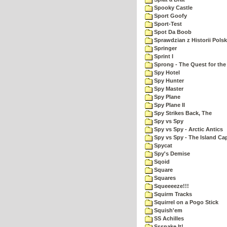
Spooky Castle
Sport Goofy
Sport-Test
Spot Da Boob
Sprawdzian z Historii Polsk
Springer
Sprint I
Sprong - The Quest for the
Spy Hotel
Spy Hunter
Spy Master
Spy Plane
Spy Plane II
Spy Strikes Back, The
Spy vs Spy
Spy vs Spy - Arctic Antics
Spy vs Spy - The Island Ca
Spycat
Spy's Demise
Sqoid
Square
Squares
Squeeeeze!!!
Squirm Tracks
Squirrel on a Pogo Stick
Squish'em
SS Achilles
Sssnake It!