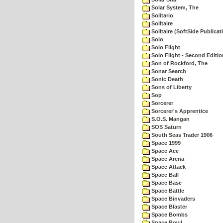
Solar System, The
Solitario
Solltaire
Solltaire (SoftSide Publicat
Solo
Solo Flight
Solo Flight - Second Editio
Son of Rockford, The
Sonar Search
Sonic Death
Sons of Liberty
Sop
Sorcerer
Sorcerer's Apprentice
S.O.S. Mangan
SOS Saturn
South Seas Trader 1906
Space 1999
Space Ace
Space Arena
Space Attack
Space Ball
Space Base
Space Battle
Space Binvaders
Space Blaster
Space Bombs
Space Bowl