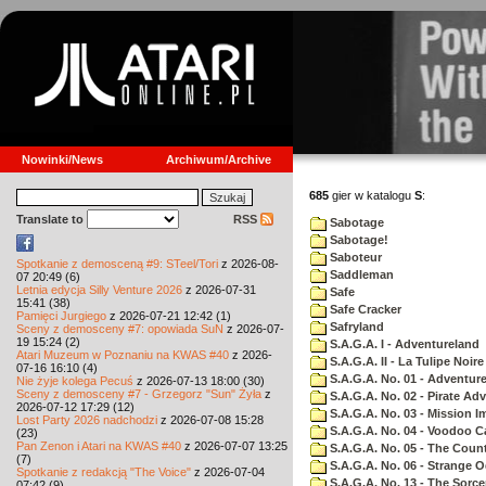
Nowinki/News
Archiwum/Archive
685
gier w katalogu
S
:
Translate to
RSS
Sabotage
Sabotage!
Saboteur
Spotkanie z demosceną #9: STeel/Tori
z 2026-08-
Saddleman
07 20:49 (6)
Letnia edycja Silly Venture 2026
z 2026-07-31
Safe
15:41 (38)
Safe Cracker
Pamięci Jurgiego
z 2026-07-21 12:42 (1)
Safryland
Sceny z demosceny #7: opowiada SuN
z 2026-07-
19 15:24 (2)
S.A.G.A. I - Adventureland
Atari Muzeum w Poznaniu na KWAS #40
z 2026-
S.A.G.A. II - La Tulipe Noire
07-16 16:10 (4)
S.A.G.A. No. 01 - Adventur
Nie żyje kolega Pecuś
z 2026-07-13 18:00 (30)
Sceny z demosceny #7 - Grzegorz "Sun" Żyła
z
S.A.G.A. No. 02 - Pirate Ad
2026-07-12 17:29 (12)
S.A.G.A. No. 03 - Mission I
Lost Party 2026 nadchodzi
z 2026-07-08 15:28
S.A.G.A. No. 04 - Voodoo C
(23)
Pan Zenon i Atari na KWAS #40
z 2026-07-07 13:25
S.A.G.A. No. 05 - The Coun
(7)
S.A.G.A. No. 06 - Strange 
Spotkanie z redakcją "The Voice"
z 2026-07-04
S.A.G.A. No. 13 - The Sorce
07:42 (9)