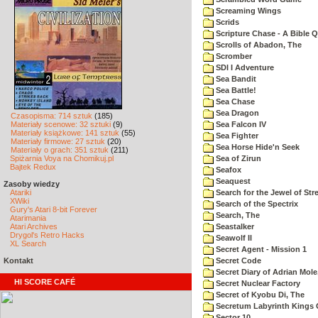
Screaming Wings
Scrids
Scripture Chase - A Bible Q
Scrolls of Abadon, The
Scromber
SDI I Adventure
Sea Bandit
Sea Battle!
Sea Chase
Sea Dragon
Czasopisma: 714 sztuk
(185)
Materiały scenowe: 32 sztuki
(9)
Sea Falcon IV
Materiały książkowe: 141 sztuk
(55)
Sea Fighter
Materiały firmowe: 27 sztuk
(20)
Sea Horse Hide'n Seek
Materiały o grach: 351 sztuk
(211)
Spiżarnia Voya na Chomikuj.pl
Sea of Zirun
Bajtek Redux
Seafox
Seaquest
Zasoby wiedzy
Atariki
Search for the Jewel of Str
XWiki
Search of the Spectrix
Gury's Atari 8-bit Forever
Search, The
Atarimania
Atari Archives
Seastalker
Drygol's Retro Hacks
Seawolf II
XL Search
Secret Agent - Mission 1
Kontakt
Secret Code
Secret Diary of Adrian Mole
HI SCORE CAFÉ
Secret Nuclear Factory
Secret of Kyobu Di, The
Secretum Labyrinth Kings 
Sector 10