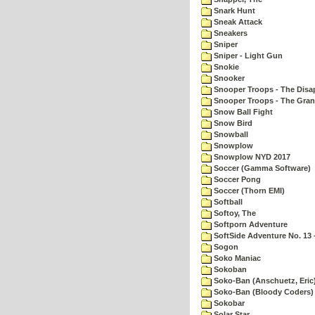
Snark Hunt
Sneak Attack
Sneakers
Sniper
Sniper - Light Gun
Snokie
Snooker
Snooper Troops - The Disa
Snooper Troops - The Gran
Snow Ball Fight
Snow Bird
Snowball
Snowplow
Snowplow NYD 2017
Soccer (Gamma Software)
Soccer Pong
Soccer (Thorn EMI)
Softball
Softoy, The
Softporn Adventure
SoftSide Adventure No. 13 
Sogon
Soko Maniac
Sokoban
Soko-Ban (Anschuetz, Eric
Soko-Ban (Bloody Coders)
Sokobar
Solar Star