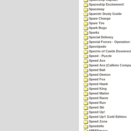
Spaceship Excitement!
Spaceway
Spanish Study Guide
Spare Change
Spare Tire
Spark Bugs
Sparkz
Special Delivery
Special Forces - Operation 
Spectipede
Spectre of Castle Doomroc
Speed - Puzzle
Speed Ace
Speed Ace (Callisto Compu
Speed Ball
Speed Demon
Speed Fox
Speed Hawk
Speed King
Speed Matter
Speed Racer
Speed Run
Speed Ski
Speed Up!
Speed Up!! Gold Edition
Speed Zone
Speedello
SPEEDmaza