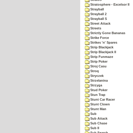
Stratosphere - Excelsor II
Strayball
Strayball 2
Strayball S
Street Attack
Streets
Strictly Gone Bananas
Strike Force
Strikes 'n' Spares
Strip Blackjack
Strip Blackjack II
Strip Funmaze
Strip Poker
Stroj Casu
Stroq
Stryczek
Strzelanina
Strzyga
Stud Poker
Stun Trap
Stunt Car Racer
Stunt Clown
Stunt Man
Sub
Sub Attack
Sub Chase
Sub II
Sub Search