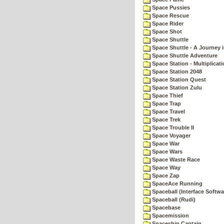
Space Pussies
Space Rescue
Space Rider
Space Shot
Space Shuttle
Space Shuttle - A Journey 
Space Shuttle Adventure
Space Station - Multiplicat
Space Station 2048
Space Station Quest
Space Station Zulu
Space Thief
Space Trap
Space Travel
Space Trek
Space Trouble II
Space Voyager
Space War
Space Wars
Space Waste Race
Space Way
Space Zap
SpaceAce Running
Spaceball (Interface Softwa
Spaceball (Rudi)
Spacebase
Spacemission
Spaceship Captain