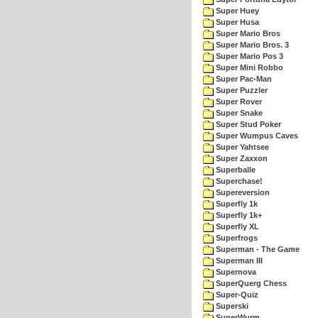
Super Huey
Super Husa
Super Mario Bros
Super Mario Bros. 3
Super Mario Pos 3
Super Mini Robbo
Super Pac-Man
Super Puzzler
Super Rover
Super Snake
Super Stud Poker
Super Wumpus Caves
Super Yahtsee
Super Zaxxon
Superballe
Superchase!
Supereversion
Superfly 1k
Superfly 1k+
Superfly XL
Superfrogs
Superman - The Game
Superman III
Supernova
SuperQuerg Chess
Super-Quiz
Superski
SuperWurm