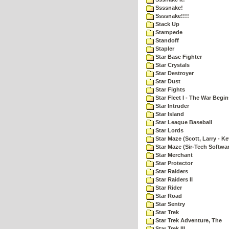
Ssssnake!
Ssssnake!!!!
Stack Up
Stampede
Standoff
Stapler
Star Base Fighter
Star Crystals
Star Destroyer
Star Dust
Star Fights
Star Fleet I - The War Begin
Star Intruder
Star Island
Star League Baseball
Star Lords
Star Maze (Scott, Larry - Ke
Star Maze (Sir-Tech Softwa
Star Merchant
Star Protector
Star Raiders
Star Raiders II
Star Rider
Star Road
Star Sentry
Star Trek
Star Trek Adventure, The
Star Trek III