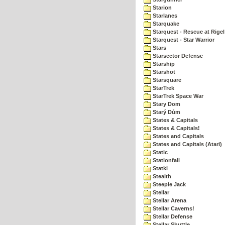
Starion
Starlanes
Starquake
Starquest - Rescue at Rigel
Starquest - Star Warrior
Stars
Starsector Defense
Starship
Starshot
Starsquare
StarTrek
StarTrek Space War
Stary Dom
Starý Dům
States & Capitals
States & Capitals!
States and Capitals
States and Capitals (Atari)
Static
Stationfall
Statki
Stealth
Steeple Jack
Stellar
Stellar Arena
Stellar Caverns!
Stellar Defense
Stellar Shuttle