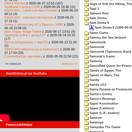
KWAS #40 live
z 2026-06-27 12:53 (167)
Saga of Erik the Viking, Th
Spotkanie z grupą USSR
z 2026-06-26 19:36 (11)
Sagi 1
KWAS #40 - zabierzcie Atari Portfolio!
z 2026-06-23
Salmon Run
08:12 (0)
KWAS #40 - naprawa retrosprzętu
z 2026-06-21
Sam Doma
17:15 (1)
Sam Doma II
Sceny z demosceny #7 z Bigerem i MBR
z 2026-
Sam Doma II (1995-09-09
06-19 22:08 (0)
Atari Floppy Image Toolkit
z 2026-06-17 13:51 (9)
Same Game
Spotkanie online z grupą LST
z 2026-06-16 16:32
Sammy the Sea Serpent
(17)
Recoil zintegrowany z macOS
z 2026-06-13 21:34
Samolocik
(5)
Samotnik
KWAS #40 odbędzie się w Katowicach
z 2026-06-
Samotnik (Tajemnice Atari)
07 17:59 (25)
Commodore po atarowsku
z 2026-05-28 21:50 (21)
Samurai's Game
Samuraj
«« nowsze
starsze »»
Sanctified Quest for Power
Sands of Egypt, The
AtariOnline.pl na YouTube
Sands of Mars, The
Sandy
Sandy v3.2
Santa Paravia en Fiumacci
Santa's Grotto
Santa's Revenge
Saper Konstruktor
Saper (Latimus)
Saper (L.K. Avalon)
Saracen
Saratoga
Pomocnik/Helper
Sarepska The Game
Sargon II