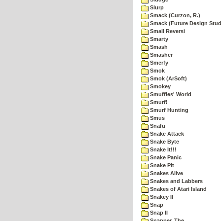
Slurp
Smack (Curzon, R.)
Smack (Future Design Stud
Small Reversi
Smarty
Smash
Smasher
Smerfy
Smok
Smok (ArSoft)
Smokey
Smuffies' World
Smurf!
Smurf Hunting
Smus
Snafu
Snake Attack
Snake Byte
Snake It!!!
Snake Panic
Snake Pit
Snakes Alive
Snakes and Labbers
Snakes of Atari Island
Snakey II
Snap
Snap II
Snapper, The