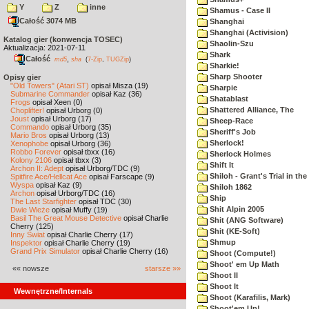
Y
Z
inne
Shamus - Case II
Całość 3074 MB
Shanghai
Shanghai (Activision)
Katalog gier (konwencja TOSEC)
Shaolin-Szu
Aktualizacja: 2021-07-11
Shark
Całość
,
md5
sha
(
7-Zip
,
TUGZip
)
Sharkie!
Sharp Shooter
Opisy gier
"Old Towers" (Atari ST)
opisał Misza (19)
Sharpie
Submarine Commander
opisał Kaz (36)
Shatablast
Frogs
opisał Xeen (0)
Shattered Alliance, The
Choplifter!
opisał Urborg (0)
Joust
opisał Urborg (17)
Sheep-Race
Commando
opisał Urborg (35)
Sheriff's Job
Mario Bros
opisał Urborg (13)
Sherlock!
Xenophobe
opisał Urborg (36)
Robbo Forever
opisał tbxx (16)
Sherlock Holmes
Kolony 2106
opisał tbxx (3)
Shift It
Archon II: Adept
opisał Urborg/TDC (9)
Shiloh - Grant's Trial in th
Spitfire Ace/Hellcat Ace
opisał Farscape (9)
Wyspa
opisał Kaz (9)
Shiloh 1862
Archon
opisał Urborg/TDC (16)
Ship
The Last Starfighter
opisał TDC (30)
Shit Alpin 2005
Dwie Wieże
opisał Muffy (19)
Basil The Great Mouse Detective
opisał Charlie
Shit (ANG Software)
Cherry (125)
Shit (KE-Soft)
Inny Świat
opisał Charlie Cherry (17)
Shmup
Inspektor
opisał Charlie Cherry (19)
Grand Prix Simulator
opisał Charlie Cherry (16)
Shoot (Compute!)
Shoot' em Up Math
«« nowsze
starsze »»
Shoot II
Shoot It
Wewnętrzne/Internals
Shoot (Karafilis, Mark)
Shoot'em Up!