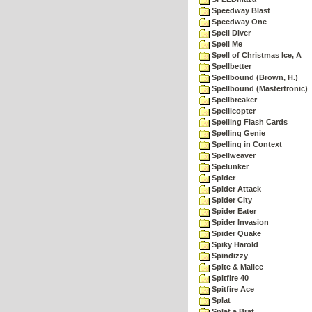
Speedway Blast
Speedway One
Spell Diver
Spell Me
Spell of Christmas Ice, A
Spellbetter
Spellbound (Brown, H.)
Spellbound (Mastertronic)
Spellbreaker
Spellicopter
Spelling Flash Cards
Spelling Genie
Spelling in Context
Spellweaver
Spelunker
Spider
Spider Attack
Spider City
Spider Eater
Spider Invasion
Spider Quake
Spiky Harold
Spindizzy
Spite & Malice
Spitfire 40
Spitfire Ace
Splat
Splat a Brat