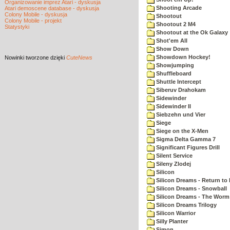
Organizowanie imprez Atari - dyskusja
Shooting Arcade
Atari demoscene database - dyskusja
Colony Mobile - dyskusja
Shootout
Colony Mobile - projekt
Shootout 2 M4
Statystyki
Shootout at the Ok Galaxy
Shot'em All
Show Down
Showdown Hockey!
Nowinki
tworzone dzięki
CuteNews
Showjumping
Shuffleboard
Shuttle Intercept
Siberuv Drahokam
Sidewinder
Sidewinder II
Siebzehn und Vier
Siege
Siege on the X-Men
Sigma Delta Gamma 7
Significant Figures Drill
Silent Service
Sileny Zlodej
Silicon
Silicon Dreams - Return to
Silicon Dreams - Snowball
Silicon Dreams - The Worm 
Silicon Dreams Trilogy
Silicon Warrior
Silly Planter
Simon