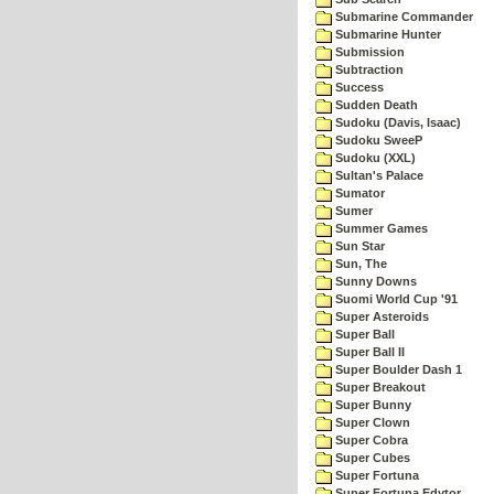
Submarine Commander
Submarine Hunter
Submission
Subtraction
Success
Sudden Death
Sudoku (Davis, Isaac)
Sudoku SweeP
Sudoku (XXL)
Sultan's Palace
Sumator
Sumer
Summer Games
Sun Star
Sun, The
Sunny Downs
Suomi World Cup '91
Super Asteroids
Super Ball
Super Ball II
Super Boulder Dash 1
Super Breakout
Super Bunny
Super Clown
Super Cobra
Super Cubes
Super Fortuna
Super Fortuna Edytor