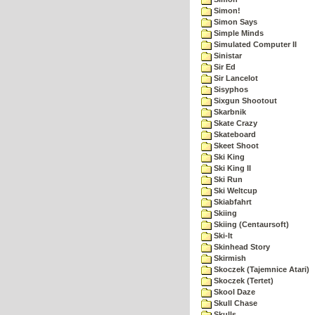
Simon!
Simon Says
Simple Minds
Simulated Computer II
Sinistar
Sir Ed
Sir Lancelot
Sisyphos
Sixgun Shootout
Skarbnik
Skate Crazy
Skateboard
Skeet Shoot
Ski King
Ski King II
Ski Run
Ski Weltcup
Skiabfahrt
Skiing
Skiing (Centaursoft)
Ski-It
Skinhead Story
Skirmish
Skoczek (Tajemnice Atari)
Skoczek (Tertet)
Skool Daze
Skull Chase
Skulls