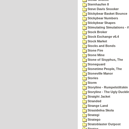
Sternhaufen II
Steve Davis Snooker
Stickybear Basket Bounce
Stickybear Numbers
Stickybear Shapes
Stimulating Simulations - #
Stock Broker
Stock Exchange v6.4
Stock Market
Stocks and Bonds
Stone Fire
Stone Mine
Stone of Sisyphus, The
Stoneguard
Stonetime People, The
Stoneville Manor
Stories
Storm
Storyline - Rumpelstiltskin
Storyline - The Ugly Duckli
Straight Jacket
Stranded
Strange Land
Strasidelna Skola
Strategi
Stratego
Stratoblaster Outpost
Stratos