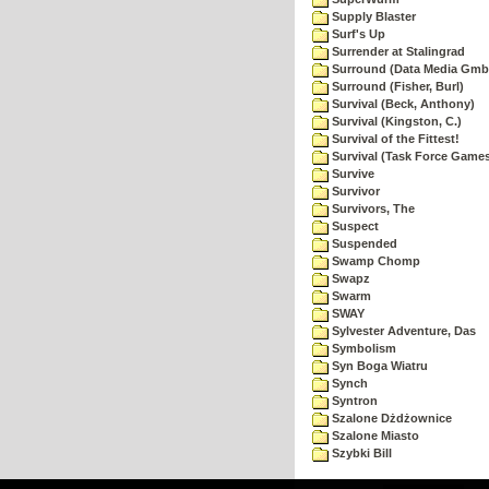
Supply Blaster
Surf's Up
Surrender at Stalingrad
Surround (Data Media Gmb
Surround (Fisher, Burl)
Survival (Beck, Anthony)
Survival (Kingston, C.)
Survival of the Fittest!
Survival (Task Force Game
Survive
Survivor
Survivors, The
Suspect
Suspended
Swamp Chomp
Swapz
Swarm
SWAY
Sylvester Adventure, Das
Symbolism
Syn Boga Wiatru
Synch
Syntron
Szalone Dżdżownice
Szalone Miasto
Szybki Bill