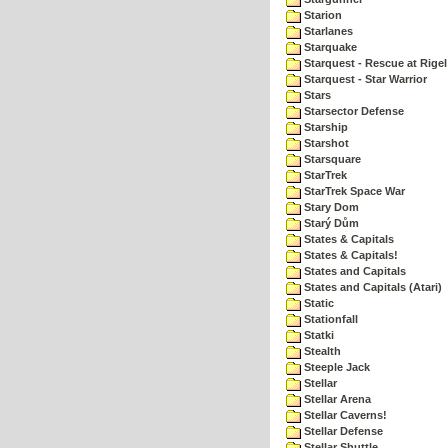
Starion
Starlanes
Starquake
Starquest - Rescue at Rigel
Starquest - Star Warrior
Stars
Starsector Defense
Starship
Starshot
Starsquare
StarTrek
StarTrek Space War
Stary Dom
Starý Dům
States & Capitals
States & Capitals!
States and Capitals
States and Capitals (Atari)
Static
Stationfall
Statki
Stealth
Steeple Jack
Stellar
Stellar Arena
Stellar Caverns!
Stellar Defense
Stellar Shuttle