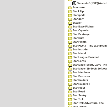
Ssssnake! (1986)(Antic
Ssssnake!!!!
Stack Up
Stampede
Standoff
Stapler
Star Base Fighter
Star Crystals
Star Destroyer
Star Dust
Star Fights
Star Fleet I - The War Begin
Star Intruder
Star Island
Star League Baseball
Star Lords
Star Maze (Scott, Larry - Ke
Star Maze (Sir-Tech Softwa
Star Merchant
Star Protector
Star Raiders
Star Raiders II
Star Rider
Star Road
Star Sentry
Star Trek
Star Trek Adventure, The
Star Trek III