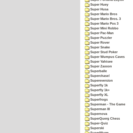
Super Huey
Super Husa
Super Mario Bros
Super Mario Bros. 3
Super Mario Pos 3
Super Mini Robbo
Super Pac-Man
Super Puzzler
Super Rover
Super Snake
Super Stud Poker
Super Wumpus Caves
Super Yahtsee
Super Zaxxon
Superballe
Superchase!
Supereversion
Superfly 1k
Superfly 1k+
Superfly XL
Superfrogs
Superman - The Game
Superman III
Supernova
SuperQuerg Chess
Super-Quiz
Superski
SuperWurm