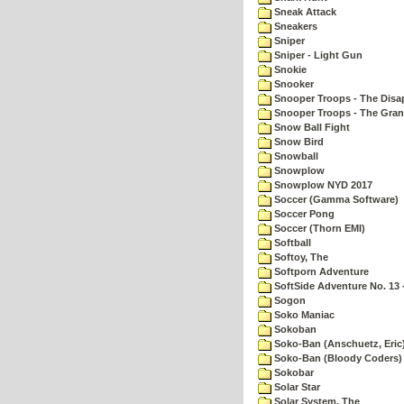
Sneak Attack
Sneakers
Sniper
Sniper - Light Gun
Snokie
Snooker
Snooper Troops - The Disa
Snooper Troops - The Gran
Snow Ball Fight
Snow Bird
Snowball
Snowplow
Snowplow NYD 2017
Soccer (Gamma Software)
Soccer Pong
Soccer (Thorn EMI)
Softball
Softoy, The
Softporn Adventure
SoftSide Adventure No. 13 
Sogon
Soko Maniac
Sokoban
Soko-Ban (Anschuetz, Eric
Soko-Ban (Bloody Coders)
Sokobar
Solar Star
Solar System, The