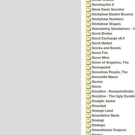
Sternhaufen II
Steve Davis Snooker
Stickybear Basket Bounce
Stickybear Numbers
Stickybear Shapes
Stimulating Simulations - #
Stock Broker
Stock Exchange v6.4
Stock Market
Stocks and Bonds
Stone Fire
Stone Mine
Stone of Sisyphus, The
Stoneguard
Stonetime People, The
Stoneville Manor
Stories
Storm
Storyline - Rumpelstiltskin
Storyline - The Ugly Duckli
Straight Jacket
Stranded
Strange Land
Strasidelna Skola
Strategi
Stratego
Stratoblaster Outpost
Stratos