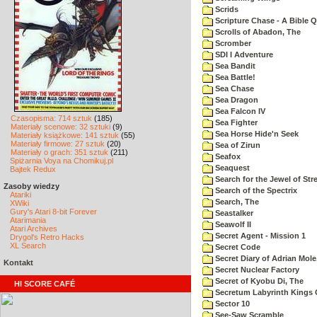
Scrids
Scripture Chase - A Bible Q
Scrolls of Abadon, The
Scromber
SDI I Adventure
Sea Bandit
Sea Battle!
Sea Chase
Sea Dragon
Sea Falcon IV
Czasopisma: 714 sztuk
(185)
Sea Fighter
Materiały scenowe: 32 sztuki
(9)
Sea Horse Hide'n Seek
Materiały książkowe: 141 sztuk
(55)
Materiały firmowe: 27 sztuk
(20)
Sea of Zirun
Materiały o grach: 351 sztuk
(211)
Seafox
Spiżarnia Voya na Chomikuj.pl
Seaquest
Bajtek Redux
Search for the Jewel of Str
Zasoby wiedzy
Search of the Spectrix
Atariki
Search, The
XWiki
Gury's Atari 8-bit Forever
Seastalker
Atarimania
Seawolf II
Atari Archives
Secret Agent - Mission 1
Drygol's Retro Hacks
XL Search
Secret Code
Secret Diary of Adrian Mole
Kontakt
Secret Nuclear Factory
Secret of Kyobu Di, The
HI SCORE CAFÉ
Secretum Labyrinth Kings 
Sector 10
See-Saw Scramble