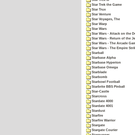
Star Trek the Game
Star Trux
Star Venture
Star Voyages, The
Star Warp
Star Wars
Star Wars - Attack on the D
Star Wars - Return of the Je
Star Wars - The Arcade Ga
Star Wars - The Empire Str
Starball
Starbase Alpha
Starbase Hyperion
Starbase Omega
Starblade
Starbomb
Starbowl Football
Starbrite BBS Pinball
Star-Castle
Starcross
Stardate 4000
Stardate 4001
Stardust
Starfire
Starfire Warrior
Stargate
Stargate Courier
Stargunner