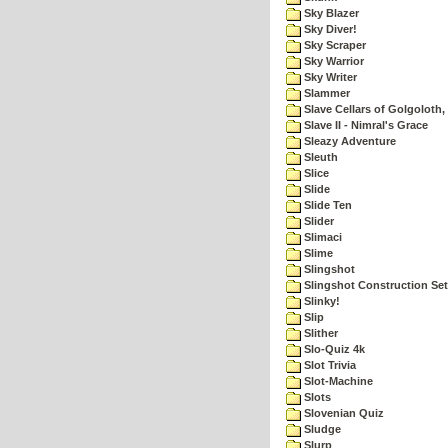
Sky Blazer
Sky Diver!
Sky Scraper
Sky Warrior
Sky Writer
Slammer
Slave Cellars of Golgoloth,
Slave II - Nimral's Grace
Sleazy Adventure
Sleuth
Slice
Slide
Slide Ten
Slider
Slimaci
Slime
Slingshot
Slingshot Construction Set
Slinky!
Slip
Slither
Slo-Quiz 4k
Slot Trivia
Slot-Machine
Slots
Slovenian Quiz
Sludge
Slurp