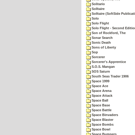
Solitario
Solltaire
Solltaire (SoftSide Publicat
Solo
Solo Flight
Solo Flight - Second Editio
Son of Rockford, The
Sonar Search
Sonic Death
Sons of Liberty
Sop
Sorcerer
Sorcerer's Apprentice
S.O.S. Mangan
SOS Saturn
South Seas Trader 1906
Space 1999
Space Ace
Space Arena
Space Attack
Space Ball
Space Base
Space Battle
Space Binvaders
Space Blaster
Space Bombs
Space Bowl
Space Bumpers