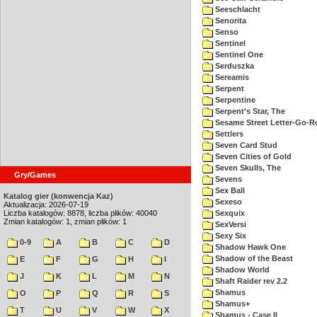
Seeschlacht
Senorita
Senso
Sentinel
Sentinel One
Serduszka
Sereamis
Serpent
Serpentine
Serpent's Star, The
Sesame Street Letter-Go-
Settlers
Seven Card Stud
Seven Cities of Gold
Seven Skulls, The
Gry/Games
Sevens
Sex Ball
Katalog gier (konwencja Kaz)
Sexeso
Aktualizacja: 2026-07-19
Liczba katalogów: 8878, liczba plików: 40040
Sexquix
Zmian katalogów: 1, zmian plików: 1
SexVersi
Sexy Six
0-9
A
B
C
D
Shadow Hawk One
Shadow of the Beast
E
F
G
H
I
Shadow World
J
K
L
M
N
Shaft Raider rev 2.2
Shamus
O
P
Q
R
S
Shamus+
T
U
V
W
X
Shamus - Case II