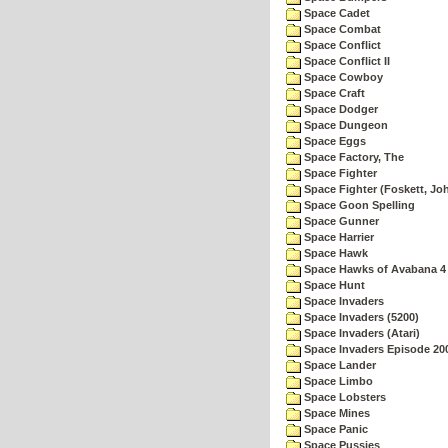
Space Cadet
Space Combat
Space Conflict
Space Conflict II
Space Cowboy
Space Craft
Space Dodger
Space Dungeon
Space Eggs
Space Factory, The
Space Fighter
Space Fighter (Foskett, Jo
Space Goon Spelling
Space Gunner
Space Harrier
Space Hawk
Space Hawks of Avabana 4
Space Hunt
Space Invaders
Space Invaders (5200)
Space Invaders (Atari)
Space Invaders Episode 20
Space Lander
Space Limbo
Space Lobsters
Space Mines
Space Panic
Space Pussies