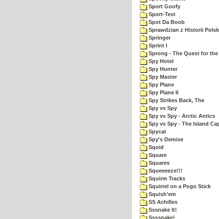
Sport Goofy
Sport-Test
Spot Da Boob
Sprawdzian z Historii Polsk
Springer
Sprint I
Sprong - The Quest for the
Spy Hotel
Spy Hunter
Spy Master
Spy Plane
Spy Plane II
Spy Strikes Back, The
Spy vs Spy
Spy vs Spy - Arctic Antics
Spy vs Spy - The Island Ca
Spycat
Spy's Demise
Sqoid
Square
Squares
Squeeeeze!!!
Squirm Tracks
Squirrel on a Pogo Stick
Squish'em
SS Achilles
Sssnake It!
Ssssnake!