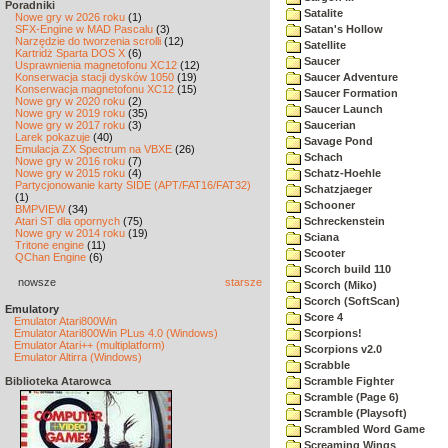
Poradniki
Satalite
Nowe gry w 2026 roku
(1)
SFX-Engine w MAD Pascalu
(3)
Satan's Hollow
Narzędzie do tworzenia scrolli
(12)
Satellite
Kartridż Sparta DOS X
(6)
Saucer
Usprawnienia magnetofonu XC12
(12)
Konserwacja stacji dysków 1050
(19)
Saucer Adventure
Konserwacja magnetofonu XC12
(15)
Saucer Formation
Nowe gry w 2020 roku
(2)
Saucer Launch
Nowe gry w 2019 roku
(35)
Nowe gry w 2017 roku
(3)
Saucerian
Larek pokazuje
(40)
Savage Pond
Emulacja ZX Spectrum na VBXE
(26)
Schach
Nowe gry w 2016 roku
(7)
Nowe gry w 2015 roku
(4)
Schatz-Hoehle
Partycjonowanie karty SIDE (APT/FAT16/FAT32)
Schatzjaeger
(1)
Schooner
BMPVIEW
(34)
Atari ST dla opornych
(75)
Schreckenstein
Nowe gry w 2014 roku
(19)
Sciana
Tritone engine
(11)
Scooter
QChan Engine
(6)
Scorch build 110
nowsze
starsze
Scorch (Miko)
Scorch (SoftScan)
Emulatory
Score 4
Emulator Atari800Win
Emulator Atari800Win PLus 4.0 (Windows)
Scorpions!
Emulator Atari++ (multiplatform)
Scorpions v2.0
Emulator Altirra (Windows)
Scrabble
Biblioteka Atarowca
Scramble Fighter
Scramble (Page 6)
Scramble (Playsoft)
Scrambled Word Game
Screaming Wings