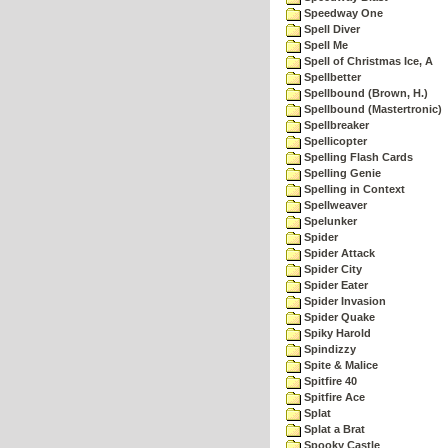
Speedway One
Spell Diver
Spell Me
Spell of Christmas Ice, A
Spellbetter
Spellbound (Brown, H.)
Spellbound (Mastertronic)
Spellbreaker
Spellicopter
Spelling Flash Cards
Spelling Genie
Spelling in Context
Spellweaver
Spelunker
Spider
Spider Attack
Spider City
Spider Eater
Spider Invasion
Spider Quake
Spiky Harold
Spindizzy
Spite & Malice
Spitfire 40
Spitfire Ace
Splat
Splat a Brat
Spooky Castle