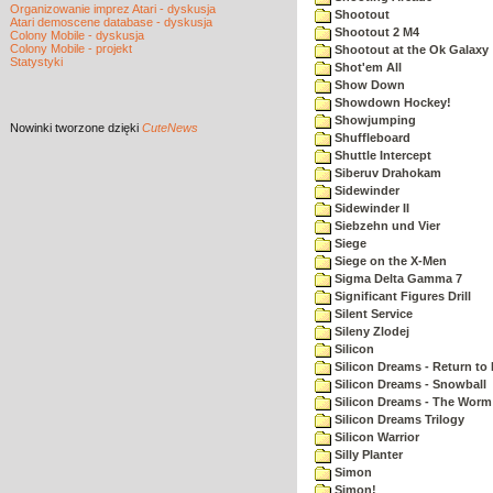
Organizowanie imprez Atari - dyskusja
Shootout
Atari demoscene database - dyskusja
Shootout 2 M4
Colony Mobile - dyskusja
Colony Mobile - projekt
Shootout at the Ok Galaxy
Statystyki
Shot'em All
Show Down
Showdown Hockey!
Showjumping
Nowinki
tworzone dzięki
CuteNews
Shuffleboard
Shuttle Intercept
Siberuv Drahokam
Sidewinder
Sidewinder II
Siebzehn und Vier
Siege
Siege on the X-Men
Sigma Delta Gamma 7
Significant Figures Drill
Silent Service
Sileny Zlodej
Silicon
Silicon Dreams - Return to
Silicon Dreams - Snowball
Silicon Dreams - The Worm 
Silicon Dreams Trilogy
Silicon Warrior
Silly Planter
Simon
Simon!