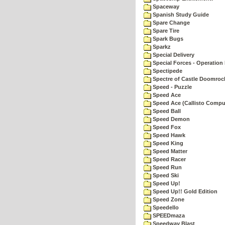
Spaceway
Spanish Study Guide
Spare Change
Spare Tire
Spark Bugs
Sparkz
Special Delivery
Special Forces - Operation 
Spectipede
Spectre of Castle Doomroc
Speed - Puzzle
Speed Ace
Speed Ace (Callisto Compu
Speed Ball
Speed Demon
Speed Fox
Speed Hawk
Speed King
Speed Matter
Speed Racer
Speed Run
Speed Ski
Speed Up!
Speed Up!! Gold Edition
Speed Zone
Speedello
SPEEDmaza
Speedway Blast