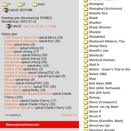
Shanghai
Y
Z
inne
Shanghai (Activision)
Całość 3074 MB
Shaolin-Szu
Katalog gier (konwencja TOSEC)
Shark
Aktualizacja: 2021-07-11
Sharkie!
Całość
,
md5
sha
(
7-Zip
,
TUGZip
)
Sharp Shooter
Sharpie
Opisy gier
Shatablast
"Old Towers" (Atari ST)
opisał Misza (19)
Submarine Commander
opisał Kaz (36)
Shattered Alliance, The
Frogs
opisał Xeen (0)
Sheep-Race
Choplifter!
opisał Urborg (0)
Sheriff's Job
Joust
opisał Urborg (17)
Commando
opisał Urborg (35)
Sherlock!
Mario Bros
opisał Urborg (13)
Sherlock Holmes
Xenophobe
opisał Urborg (36)
Shift It
Robbo Forever
opisał tbxx (16)
Kolony 2106
opisał tbxx (3)
Shiloh - Grant's Trial in th
Archon II: Adept
opisał Urborg/TDC (9)
Shiloh 1862
Spitfire Ace/Hellcat Ace
opisał Farscape (9)
Ship
Wyspa
opisał Kaz (9)
Archon
opisał Urborg/TDC (16)
Shit Alpin 2005
The Last Starfighter
opisał TDC (30)
Shit (ANG Software)
Dwie Wieże
opisał Muffy (19)
Shit (KE-Soft)
Basil The Great Mouse Detective
opisał Charlie
Cherry (125)
Shmup
Inny Świat
opisał Charlie Cherry (17)
Shoot (Compute!)
Inspektor
opisał Charlie Cherry (19)
Shoot' em Up Math
Grand Prix Simulator
opisał Charlie Cherry (16)
Shoot II
«« nowsze
starsze »»
Shoot It
Shoot (Karafilis, Mark)
Wewnętrzne/Internals
Shoot'em Up!
Shooting Arcade