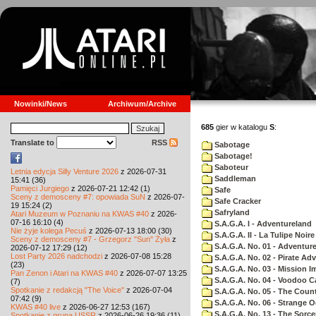
Nowinki/News
Archiwum/Archive
685
gier w katalogu
S
:
Translate to
RSS
Sabotage
Sabotage!
Saboteur
Letnia edycja Silly Venture 2026
z 2026-07-31
Saddleman
15:41 (36)
Pamięci Jurgiego
z 2026-07-21 12:42 (1)
Safe
Sceny z demosceny #7: opowiada SuN
z 2026-07-
Safe Cracker
19 15:24 (2)
Safryland
Atari Muzeum w Poznaniu na KWAS #40
z 2026-
07-16 16:10 (4)
S.A.G.A. I - Adventureland
Nie żyje kolega Pecuś
z 2026-07-13 18:00 (30)
S.A.G.A. II - La Tulipe Noire
Sceny z demosceny #7 - Grzegorz "Sun" Żyła
z
S.A.G.A. No. 01 - Adventur
2026-07-12 17:29 (12)
Lost Party 2026 nadchodzi
z 2026-07-08 15:28
S.A.G.A. No. 02 - Pirate Ad
(23)
S.A.G.A. No. 03 - Mission I
Pan Zenon i Atari na KWAS #40
z 2026-07-07 13:25
S.A.G.A. No. 04 - Voodoo C
(7)
Spotkanie z redakcją "The Voice"
z 2026-07-04
S.A.G.A. No. 05 - The Coun
07:42 (9)
S.A.G.A. No. 06 - Strange 
KWAS #40 live
z 2026-06-27 12:53 (167)
S.A.G.A. No. 13 - The Sorce
Spotkanie z grupą USSR
z 2026-06-26 19:36 (11)