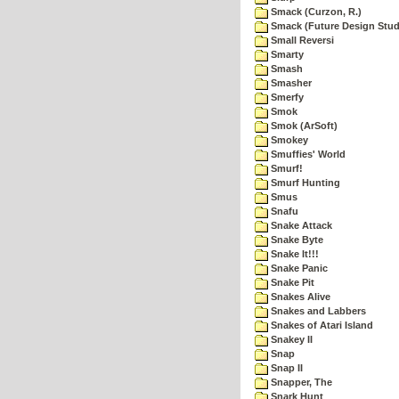
Smack (Curzon, R.)
Smack (Future Design Stud
Small Reversi
Smarty
Smash
Smasher
Smerfy
Smok
Smok (ArSoft)
Smokey
Smuffies' World
Smurf!
Smurf Hunting
Smus
Snafu
Snake Attack
Snake Byte
Snake It!!!
Snake Panic
Snake Pit
Snakes Alive
Snakes and Labbers
Snakes of Atari Island
Snakey II
Snap
Snap II
Snapper, The
Snark Hunt