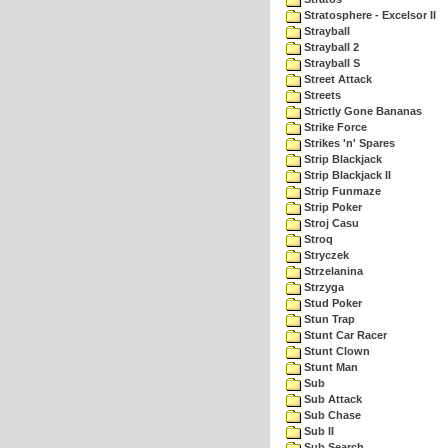
Stratosphere - Excelsor II
Strayball
Strayball 2
Strayball S
Street Attack
Streets
Strictly Gone Bananas
Strike Force
Strikes 'n' Spares
Strip Blackjack
Strip Blackjack II
Strip Funmaze
Strip Poker
Stroj Casu
Stroq
Stryczek
Strzelanina
Strzyga
Stud Poker
Stun Trap
Stunt Car Racer
Stunt Clown
Stunt Man
Sub
Sub Attack
Sub Chase
Sub II
Sub Search