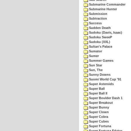
Submarine Commander
Submarine Hunter
Submission
Subtraction
Success
Sudden Death
Sudoku (Davis, Isaac)
Sudoku SweeP
Sudoku (XXL)
Sultan's Palace
Sumator
Sumer
Summer Games
Sun Star
Sun, The
Sunny Downs
Suomi World Cup '91
Super Asteroids
Super Ball
Super Ball II
Super Boulder Dash 1
Super Breakout
Super Bunny
Super Clown
Super Cobra
Super Cubes
Super Fortuna
Super Fortuna Edytor