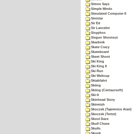
Simon Says
Simple Minds
Simulated Computer II
Sinistar
Sir Ed
Sir Lancelot
Sisyphos
Sixgun Shootout
Skarbnik
Skate Crazy
Skateboard
Skeet Shoot
Ski King
Ski King II
Ski Run
Ski Weltcup
Skiabfahrt
Skiing
Skiing (Centaursoft)
Ski-It
Skinhead Story
Skirmish
Skoczek (Tajemnice Atari)
Skoczek (Tertet)
Skool Daze
Skull Chase
Skulls
Skunk