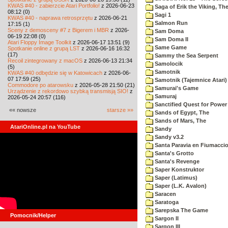
KWAS #40 - zabierzcie Atari Portfolio!
z 2026-06-23
Saga of Erik the Viking, Th
08:12 (0)
Sagi 1
KWAS #40 - naprawa retrosprzętu
z 2026-06-21
Salmon Run
17:15 (1)
Sceny z demosceny #7 z Bigerem i MBR
z 2026-
Sam Doma
06-19 22:08 (0)
Sam Doma II
Atari Floppy Image Toolkit
z 2026-06-17 13:51 (9)
Same Game
Spotkanie online z grupą LST
z 2026-06-16 16:32
(17)
Sammy the Sea Serpent
Recoil zintegrowany z macOS
z 2026-06-13 21:34
Samolocik
(5)
Samotnik
KWAS #40 odbędzie się w Katowicach
z 2026-06-
07 17:59 (25)
Samotnik (Tajemnice Atari)
Commodore po atarowsku
z 2026-05-28 21:50 (21)
Samurai's Game
Urządzenie z rekordowo szybką transmisją SIO!
z
Samuraj
2026-05-24 20:57 (116)
Sanctified Quest for Power
«« nowsze
starsze »»
Sands of Egypt, The
Sands of Mars, The
AtariOnline.pl na YouTube
Sandy
Sandy v3.2
Santa Paravia en Fiumacci
Santa's Grotto
Santa's Revenge
Saper Konstruktor
Saper (Latimus)
Saper (L.K. Avalon)
Saracen
Saratoga
Sarepska The Game
Pomocnik/Helper
Sargon II
Sargon III