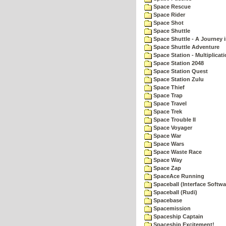
Space Rescue
Space Rider
Space Shot
Space Shuttle
Space Shuttle - A Journey 
Space Shuttle Adventure
Space Station - Multiplicat
Space Station 2048
Space Station Quest
Space Station Zulu
Space Thief
Space Trap
Space Travel
Space Trek
Space Trouble II
Space Voyager
Space War
Space Wars
Space Waste Race
Space Way
Space Zap
SpaceAce Running
Spaceball (Interface Softwa
Spaceball (Rudi)
Spacebase
Spacemission
Spaceship Captain
Spaceship Excitement!