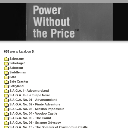
685
gier w katalogu
S
:
Sabotage
Sabotage!
Saboteur
Saddleman
Safe
Safe Cracker
Safryland
S.A.G.A. I - Adventureland
S.A.G.A. II - La Tulipe Noire
S.A.G.A. No. 01 - Adventureland
S.A.G.A. No. 02 - Pirate Adventure
S.A.G.A. No. 03 - Mission Impossible
S.A.G.A. No. 04 - Voodoo Castle
S.A.G.A. No. 05 - The Count
S.A.G.A. No. 06 - Strange Odyssey
S.A.G.A. No. 13 - The Sorcerer of Claymorgue Castle