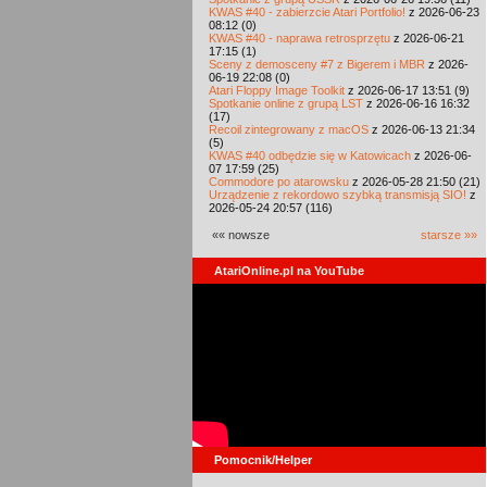
KWAS #40 - zabierzcie Atari Portfolio!
z 2026-06-23
08:12 (0)
KWAS #40 - naprawa retrosprzętu
z 2026-06-21
17:15 (1)
Sceny z demosceny #7 z Bigerem i MBR
z 2026-
06-19 22:08 (0)
Atari Floppy Image Toolkit
z 2026-06-17 13:51 (9)
Spotkanie online z grupą LST
z 2026-06-16 16:32
(17)
Recoil zintegrowany z macOS
z 2026-06-13 21:34
(5)
KWAS #40 odbędzie się w Katowicach
z 2026-06-
07 17:59 (25)
Commodore po atarowsku
z 2026-05-28 21:50 (21)
Urządzenie z rekordowo szybką transmisją SIO!
z
2026-05-24 20:57 (116)
«« nowsze
starsze »»
AtariOnline.pl na YouTube
Pomocnik/Helper