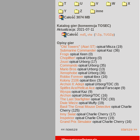
T
U
V
W
X
Y
Z
inne
Całość 3074 MB
Katalog gier (konwencja TOSEC)
Aktualizacja: 2021-07-11
Całość
,
md5
sha
(
7-Zip
,
TUGZip
)
Opisy gier
"Old Towers" (Atari ST)
opisał Misza (19)
Submarine Commander
opisał Kaz (36)
Frogs
opisał Xeen (0)
Choplifter!
opisał Urborg (0)
Joust
opisał Urborg (17)
Commando
opisał Urborg (35)
Mario Bros
opisał Urborg (13)
Xenophobe
opisał Urborg (36)
Robbo Forever
opisał tbxx (16)
Kolony 2106
opisał tbxx (3)
Archon II: Adept
opisał Urborg/TDC (9)
Spitfire Ace/Hellcat Ace
opisał Farscape (9)
Wyspa
opisał Kaz (9)
Archon
opisał Urborg/TDC (16)
The Last Starfighter
opisał TDC (30)
Dwie Wieże
opisał Muffy (19)
Basil The Great Mouse Detective
opisał Charlie
Cherry (125)
Inny Świat
opisał Charlie Cherry (17)
Inspektor
opisał Charlie Cherry (19)
Grand Prix Simulator
opisał Charlie Cherry (16)
«« nowsze
starsze »»
Wewnętrzne/Internals