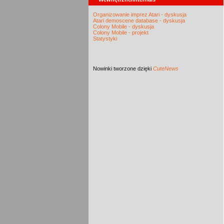
Organizowanie imprez Atari - dyskusja
Atari demoscene database - dyskusja
Colony Mobile - dyskusja
Colony Mobile - projekt
Statystyki
Nowinki
tworzone dzięki
CuteNews