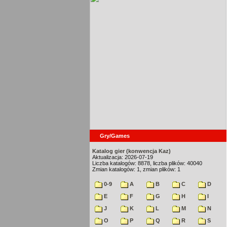
Gry/Games
Katalog gier (konwencja Kaz)
Aktualizacja: 2026-07-19
Liczba katalogów: 8878, liczba plików: 40040
Zmian katalogów: 1, zmian plików: 1
0-9
A
B
C
D
E
F
G
H
I
J
K
L
M
N
O
P
Q
R
S