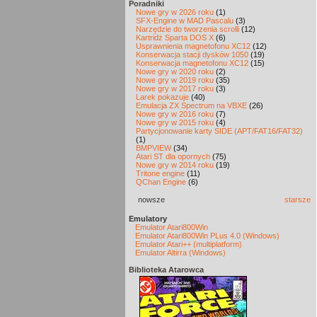
Poradniki
Nowe gry w 2026 roku
(1)
SFX-Engine w MAD Pascalu
(3)
Narzędzie do tworzenia scrolli
(12)
Kartridż Sparta DOS X
(6)
Usprawnienia magnetofonu XC12
(12)
Konserwacja stacji dysków 1050
(19)
Konserwacja magnetofonu XC12
(15)
Nowe gry w 2020 roku
(2)
Nowe gry w 2019 roku
(35)
Nowe gry w 2017 roku
(3)
Larek pokazuje
(40)
Emulacja ZX Spectrum na VBXE
(26)
Nowe gry w 2016 roku
(7)
Nowe gry w 2015 roku
(4)
Partycjonowanie karty SIDE (APT/FAT16/FAT32)
(1)
BMPVIEW
(34)
Atari ST dla opornych
(75)
Nowe gry w 2014 roku
(19)
Tritone engine
(11)
QChan Engine
(6)
nowsze
starsze
Emulatory
Emulator Atari800Win
Emulator Atari800Win PLus 4.0 (Windows)
Emulator Atari++ (multiplatform)
Emulator Altirra (Windows)
Biblioteka Atarowca