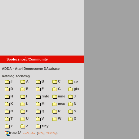
Społeczność/Community
ADDA - Atari Demoscene DAtabase
Katalog scenowy
#
A
B
C
cp
D
E
F
G
gfx
H
I
!info
inne
J
K
L
M
msx
N
O
P
Q
R
S
T
U
V
W
X
Y
Z
ziny
Całość
,
md5
sha
(
7-Zip
,
TUGZip
)