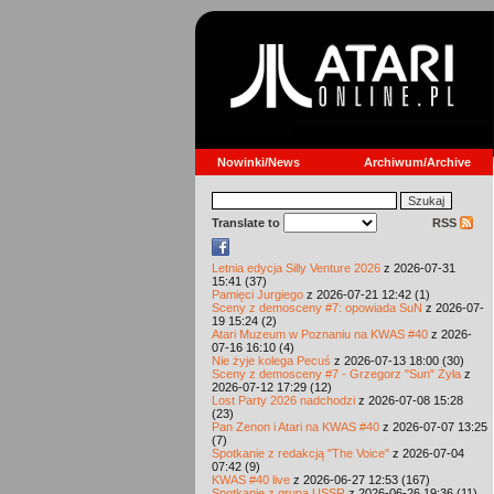
Nowinki/News
Archiwum/Archive
Translate to
RSS
Letnia edycja Silly Venture 2026
z 2026-07-31
15:41 (37)
Pamięci Jurgiego
z 2026-07-21 12:42 (1)
Sceny z demosceny #7: opowiada SuN
z 2026-07-
19 15:24 (2)
Atari Muzeum w Poznaniu na KWAS #40
z 2026-
07-16 16:10 (4)
Nie żyje kolega Pecuś
z 2026-07-13 18:00 (30)
Sceny z demosceny #7 - Grzegorz "Sun" Żyła
z
2026-07-12 17:29 (12)
Lost Party 2026 nadchodzi
z 2026-07-08 15:28
(23)
Pan Zenon i Atari na KWAS #40
z 2026-07-07 13:25
(7)
Spotkanie z redakcją "The Voice"
z 2026-07-04
07:42 (9)
KWAS #40 live
z 2026-06-27 12:53 (167)
Spotkanie z grupą USSR
z 2026-06-26 19:36 (11)