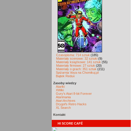
Czasopisma: 714 sztuk
(185)
Materiały scenowe: 32 sztuki
(9)
Materiały książkowe: 141 sztuk
(55)
Materiały firmowe: 27 sztuk
(20)
Materiały o grach: 351 sztuk
(211)
Spiżarnia Voya na Chomikuj.pl
Bajtek Redux
Zasoby wiedzy
Atariki
XWiki
Gury's Atari 8-bit Forever
Atarimania
Atari Archives
Drygol's Retro Hacks
XL Search
Kontakt
HI SCORE CAFÉ