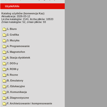
Użytki/Utils
Katalog użytków (konwencja Kaz)
Aktualizacja: 2026-03-12
Liczba katalogów: 2141, liczba plików: 10533
Zmian katalogów: 52, zmian plików: 93
1. Biuro
2. Grafika
3. Muzyka
4. Programowanie
5. Magnetofon
6. Stacja dyskietek
7. DOS-y
8. ROM-y
9. Rozne
B. Emulatory
C. Edukacyjne
D. Komunikacja
E. Diagnostyczne
F. Archiwizowanie i kompresowanie