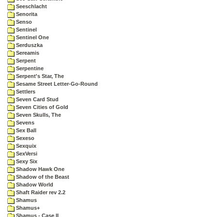
Seeschlacht
Senorita
Senso
Sentinel
Sentinel One
Serduszka
Sereamis
Serpent
Serpentine
Serpent's Star, The
Sesame Street Letter-Go-Round
Settlers
Seven Card Stud
Seven Cities of Gold
Seven Skulls, The
Sevens
Sex Ball
Sexeso
Sexquix
SexVersi
Sexy Six
Shadow Hawk One
Shadow of the Beast
Shadow World
Shaft Raider rev 2.2
Shamus
Shamus+
Shamus - Case II