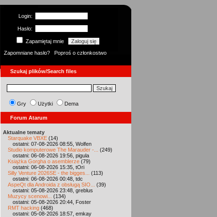
Login:
Hasło:
Zapamiętaj mnie
Zapomniane hasło?
Poproś o członkostwo
Szukaj plików/Search files
Gry
Użytki
Dema
Forum Atarum
Aktualne tematy
Starquake VBXE
(14)
ostatni: 07-08-2026 08:55, Wolfen
Studio komputerowe The Marauder -...
(249)
ostatni: 06-08-2026 19:56, pigula
Książka Gorgha o asemblerze
(79)
ostatni: 06-08-2026 15:35, tOri
Silly Venture 2026SE - the bigges...
(113)
ostatni: 06-08-2026 00:48, tdc
AspeQt dla Androida z obsługą SIO...
(39)
ostatni: 05-08-2026 23:48, greblus
Muzycy scenowi...
(134)
ostatni: 05-08-2026 20:44, Foster
RMT hacking
(468)
ostatni: 05-08-2026 18:57, emkay