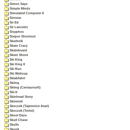
Simon Says
Simple Minds
Simulated Computer II
Sinistar
Sir Ed
Sir Lancelot
Sisyphos
Sixgun Shootout
Skarbnik
Skate Crazy
Skateboard
Skeet Shoot
Ski King
Ski King II
Ski Run
Ski Weltcup
Skiabfahrt
Skiing
Skiing (Centaursoft)
Ski-It
Skinhead Story
Skirmish
Skoczek (Tajemnice Atari)
Skoczek (Tertet)
Skool Daze
Skull Chase
Skulls
Skunk