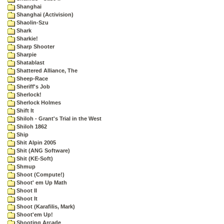
Shanghai
Shanghai (Activision)
Shaolin-Szu
Shark
Sharkie!
Sharp Shooter
Sharpie
Shatablast
Shattered Alliance, The
Sheep-Race
Sheriff's Job
Sherlock!
Sherlock Holmes
Shift It
Shiloh - Grant's Trial in the West
Shiloh 1862
Ship
Shit Alpin 2005
Shit (ANG Software)
Shit (KE-Soft)
Shmup
Shoot (Compute!)
Shoot' em Up Math
Shoot II
Shoot It
Shoot (Karafilis, Mark)
Shoot'em Up!
Shooting Arcade