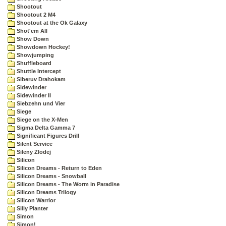
Shootout
Shootout 2 M4
Shootout at the Ok Galaxy
Shot'em All
Show Down
Showdown Hockey!
Showjumping
Shuffleboard
Shuttle Intercept
Siberuv Drahokam
Sidewinder
Sidewinder II
Siebzehn und Vier
Siege
Siege on the X-Men
Sigma Delta Gamma 7
Significant Figures Drill
Silent Service
Sileny Zlodej
Silicon
Silicon Dreams - Return to Eden
Silicon Dreams - Snowball
Silicon Dreams - The Worm in Paradise
Silicon Dreams Trilogy
Silicon Warrior
Silly Planter
Simon
Simon!