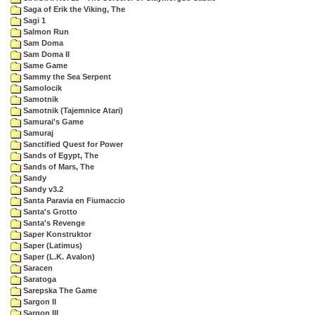
Saga of Erik the Viking, The
Sagi 1
Salmon Run
Sam Doma
Sam Doma II
Same Game
Sammy the Sea Serpent
Samolocik
Samotnik
Samotnik (Tajemnice Atari)
Samurai's Game
Samuraj
Sanctified Quest for Power
Sands of Egypt, The
Sands of Mars, The
Sandy
Sandy v3.2
Santa Paravia en Fiumaccio
Santa's Grotto
Santa's Revenge
Saper Konstruktor
Saper (Latimus)
Saper (L.K. Avalon)
Saracen
Saratoga
Sarepska The Game
Sargon II
Sargon III