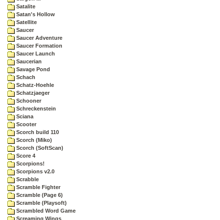
Satalite
Satan's Hollow
Satellite
Saucer
Saucer Adventure
Saucer Formation
Saucer Launch
Saucerian
Savage Pond
Schach
Schatz-Hoehle
Schatzjaeger
Schooner
Schreckenstein
Sciana
Scooter
Scorch build 110
Scorch (Miko)
Scorch (SoftScan)
Score 4
Scorpions!
Scorpions v2.0
Scrabble
Scramble Fighter
Scramble (Page 6)
Scramble (Playsoft)
Scrambled Word Game
Screaming Wings