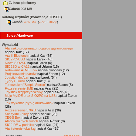
Z. Inne platformy
Całość 908 MB
Katalog użytków (konwencja TOSEC)
Całość
,
md5
sha
(
7-Zip
,
TUGZip
)
Sprzęt/Hardware
Wynalazki
Atari jako programator pojazdu gąsienicowego
napisał Kaz (17)
Atari i Bluetooth
napisał Kaz (35)
SIO2PC-USB
napisał Larek (46)
Nowe SIO2SD
napisał Larek (0)
SIO2SD w CA12
napisał Urborg (15)
Ratowanie ATMEL-ów
napisał Yoohaas (12)
Projektowanie cartów
napisał Zenon (12)
Joystick do Atari
napisał Larek (54)
Tygrys Turbo
napisał Kaz (13)
Testowałem "Simple Stereo"
napisał Zaxon (5)
Rozszerzenie 1MB
napisał Asal (21)
Joystick trzyprzyciskowy
napisał Sikor (18)
Moje MyIDE oraz SIO2PC na USB
napisał Zaxon
(16)
Jak wykonać płytkę drukowaną?
napisał Zaxon
(28)
Rozszerzenie 576kB
napisał Asal (36)
Soczyste kolory
napisał scalak (29)
XEGS Box
napisał Zaxon (13)
Atari w różnych rolach
napisał Różyk (9)
SIO2IDE w pudełku
napisał Kaz (27)
Atari steruje tokarką
napisał Kaz (15)