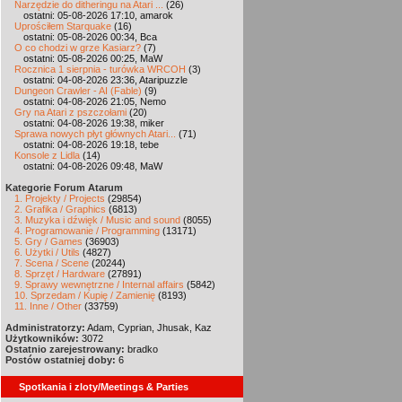
Narzędzie do ditheringu na Atari ...
(26)
ostatni: 05-08-2026 17:10, amarok
Uprościłem Starquake
(16)
ostatni: 05-08-2026 00:34, Bca
O co chodzi w grze Kasiarz?
(7)
ostatni: 05-08-2026 00:25, MaW
Rocznica 1 sierpnia - turówka WRCOH
(3)
ostatni: 04-08-2026 23:36, Ataripuzzle
Dungeon Crawler - AI (Fable)
(9)
ostatni: 04-08-2026 21:05, Nemo
Gry na Atari z pszczołami
(20)
ostatni: 04-08-2026 19:38, miker
Sprawa nowych płyt głównych Atari...
(71)
ostatni: 04-08-2026 19:18, tebe
Konsole z Lidla
(14)
ostatni: 04-08-2026 09:48, MaW
Kategorie Forum Atarum
1. Projekty / Projects
(29854)
2. Grafika / Graphics
(6813)
3. Muzyka i dźwięk / Music and sound
(8055)
4. Programowanie / Programming
(13171)
5. Gry / Games
(36903)
6. Użytki / Utils
(4827)
7. Scena / Scene
(20244)
8. Sprzęt / Hardware
(27891)
9. Sprawy wewnętrzne / Internal affairs
(5842)
10. Sprzedam / Kupię / Zamienię
(8193)
11. Inne / Other
(33759)
Administratorzy:
Adam, Cyprian, Jhusak, Kaz
Użytkowników:
3072
Ostatnio zarejestrowany:
bradko
Postów ostatniej doby:
6
Spotkania i zloty/Meetings & Parties