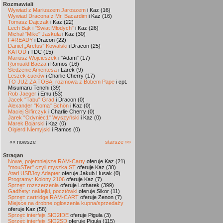
Rozmawiali
Wywiad z Mariuszem Jaroszem
i Kaz (16)
Wywiad Dracona z Mr. Bacardim
i Kaz (16)
Tomasz Dajczak
i Kaz (22)
Lech Bąk i "Świat Młodych"
i Kaz (26)
Michał "Mike" Jaskuła
i Kaz (30)
F#READY
i Dracon (22)
Daniel „Arctus” Kowalski
i Dracon (25)
KATOD
i TDC (15)
Mariusz Wojcieszek
i "Adam" (17)
Romuald Bacza
i Ramos (16)
Śledzenie Amentesa
i Larek (9)
Leszek Łuciów
i Charlie Cherry (17)
TO JUŻ ZA TOBĄ: rozmowa z Bobem Pape
i cpt.
Misumaru Tenchi (39)
Rob Jaeger
i Emu (53)
Jacek "Tabu" Grad
i Dracon (0)
Alexander "Koma" Schön
i Kaz (0)
Maciej Ślifirczyk
i Charlie Cherry (0)
Jarek "Odyniec1" Wyszyński
i Kaz (0)
Marek Bojarski
i Kaz (0)
Olgierd Niemyjski
i Ramos (0)
«« nowsze
starsze »»
Stragan
Nowe, pojemniejsze RAM-Carty
oferuje Kaz (21)
"mouSTer" czyli myszka ST
oferuje Kaz (30)
Atari USBJoy Adapter
oferuje Jakub Husak (0)
Programy: Kolony 2106
oferuje Kaz (7)
Sprzęt: rozszerzenia
oferuje Lotharek (399)
Gadżety: naklejki, pocztówki
oferuje Sikor (11)
Sprzęt: cartridge RAM-CART
oferuje Zenon (7)
Miejsce na drobne ogłoszenia kupna/sprzedaży
oferuje Kaz (58)
Sprzęt: interfejs SIO2IDE
oferuje Piguła (3)
Sprzęt: interfejs SIO2SD
oferuje Piguła (115)