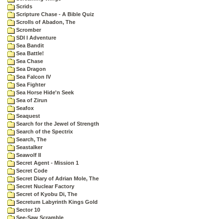
Scrids
Scripture Chase - A Bible Quiz
Scrolls of Abadon, The
Scromber
SDI I Adventure
Sea Bandit
Sea Battle!
Sea Chase
Sea Dragon
Sea Falcon IV
Sea Fighter
Sea Horse Hide'n Seek
Sea of Zirun
Seafox
Seaquest
Search for the Jewel of Strength
Search of the Spectrix
Search, The
Seastalker
Seawolf II
Secret Agent - Mission 1
Secret Code
Secret Diary of Adrian Mole, The
Secret Nuclear Factory
Secret of Kyobu Di, The
Secretum Labyrinth Kings Gold
Sector 10
See-Saw Scramble