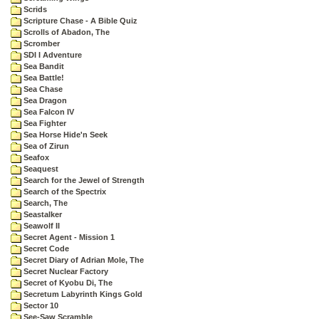
Scrids
Scripture Chase - A Bible Quiz
Scrolls of Abadon, The
Scromber
SDI I Adventure
Sea Bandit
Sea Battle!
Sea Chase
Sea Dragon
Sea Falcon IV
Sea Fighter
Sea Horse Hide'n Seek
Sea of Zirun
Seafox
Seaquest
Search for the Jewel of Strength
Search of the Spectrix
Search, The
Seastalker
Seawolf II
Secret Agent - Mission 1
Secret Code
Secret Diary of Adrian Mole, The
Secret Nuclear Factory
Secret of Kyobu Di, The
Secretum Labyrinth Kings Gold
Sector 10
See-Saw Scramble