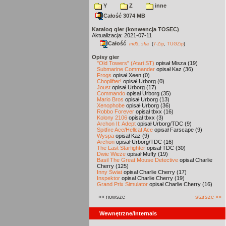
Y
Z
inne
Całość 3074 MB
Katalog gier (konwencja TOSEC)
Aktualizacja: 2021-07-11
Całość
,
md5
sha
(
7-Zip
,
TUGZip
)
Opisy gier
"Old Towers" (Atari ST)
opisał Misza (19)
Submarine Commander
opisał Kaz (36)
Frogs
opisał Xeen (0)
Choplifter!
opisał Urborg (0)
Joust
opisał Urborg (17)
Commando
opisał Urborg (35)
Mario Bros
opisał Urborg (13)
Xenophobe
opisał Urborg (36)
Robbo Forever
opisał tbxx (16)
Kolony 2106
opisał tbxx (3)
Archon II: Adept
opisał Urborg/TDC (9)
Spitfire Ace/Hellcat Ace
opisał Farscape (9)
Wyspa
opisał Kaz (9)
Archon
opisał Urborg/TDC (16)
The Last Starfighter
opisał TDC (30)
Dwie Wieże
opisał Muffy (19)
Basil The Great Mouse Detective
opisał Charlie
Cherry (125)
Inny Świat
opisał Charlie Cherry (17)
Inspektor
opisał Charlie Cherry (19)
Grand Prix Simulator
opisał Charlie Cherry (16)
«« nowsze
starsze »»
Wewnętrzne/Internals