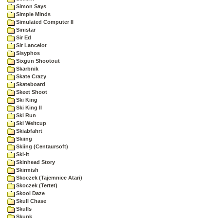
Simon Says
Simple Minds
Simulated Computer II
Sinistar
Sir Ed
Sir Lancelot
Sisyphos
Sixgun Shootout
Skarbnik
Skate Crazy
Skateboard
Skeet Shoot
Ski King
Ski King II
Ski Run
Ski Weltcup
Skiabfahrt
Skiing
Skiing (Centaursoft)
Ski-It
Skinhead Story
Skirmish
Skoczek (Tajemnice Atari)
Skoczek (Tertet)
Skool Daze
Skull Chase
Skulls
Skunk