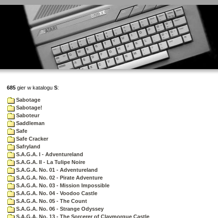
685
gier w katalogu
S
:
Sabotage
Sabotage!
Saboteur
Saddleman
Safe
Safe Cracker
Safryland
S.A.G.A. I - Adventureland
S.A.G.A. II - La Tulipe Noire
S.A.G.A. No. 01 - Adventureland
S.A.G.A. No. 02 - Pirate Adventure
S.A.G.A. No. 03 - Mission Impossible
S.A.G.A. No. 04 - Voodoo Castle
S.A.G.A. No. 05 - The Count
S.A.G.A. No. 06 - Strange Odyssey
S.A.G.A. No. 13 - The Sorcerer of Claymorgue Castle