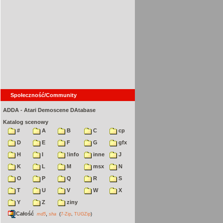
Społeczność/Community
ADDA - Atari Demoscene DAtabase
Katalog scenowy
#
A
B
C
cp
D
E
F
G
gfx
H
I
!info
inne
J
K
L
M
msx
N
O
P
Q
R
S
T
U
V
W
X
Y
Z
ziny
Całość
,
md5
sha
(
7-Zip
,
TUGZip
)