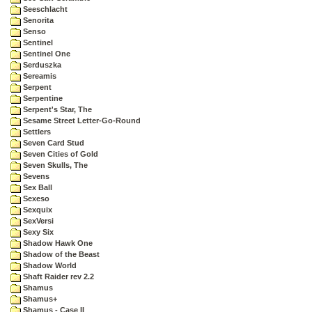
Seeschlacht
Senorita
Senso
Sentinel
Sentinel One
Serduszka
Sereamis
Serpent
Serpentine
Serpent's Star, The
Sesame Street Letter-Go-Round
Settlers
Seven Card Stud
Seven Cities of Gold
Seven Skulls, The
Sevens
Sex Ball
Sexeso
Sexquix
SexVersi
Sexy Six
Shadow Hawk One
Shadow of the Beast
Shadow World
Shaft Raider rev 2.2
Shamus
Shamus+
Shamus - Case II