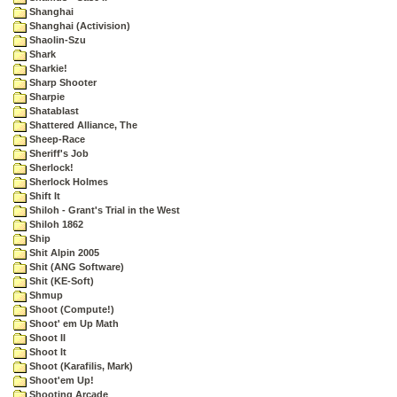
Shanghai
Shanghai (Activision)
Shaolin-Szu
Shark
Sharkie!
Sharp Shooter
Sharpie
Shatablast
Shattered Alliance, The
Sheep-Race
Sheriff's Job
Sherlock!
Sherlock Holmes
Shift It
Shiloh - Grant's Trial in the West
Shiloh 1862
Ship
Shit Alpin 2005
Shit (ANG Software)
Shit (KE-Soft)
Shmup
Shoot (Compute!)
Shoot' em Up Math
Shoot II
Shoot It
Shoot (Karafilis, Mark)
Shoot'em Up!
Shooting Arcade