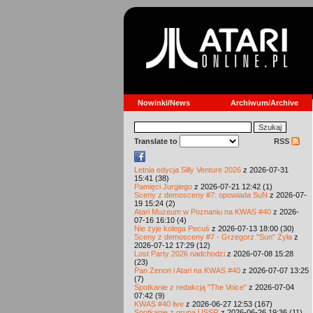
Nowinki/News
Archiwum/Archive
Translate to
RSS
Letnia edycja Silly Venture 2026
z 2026-07-31
15:41 (38)
Pamięci Jurgiego
z 2026-07-21 12:42 (1)
Sceny z demosceny #7: opowiada SuN
z 2026-07-
19 15:24 (2)
Atari Muzeum w Poznaniu na KWAS #40
z 2026-
07-16 16:10 (4)
Nie żyje kolega Pecuś
z 2026-07-13 18:00 (30)
Sceny z demosceny #7 - Grzegorz "Sun" Żyła
z
2026-07-12 17:29 (12)
Lost Party 2026 nadchodzi
z 2026-07-08 15:28
(23)
Pan Zenon i Atari na KWAS #40
z 2026-07-07 13:25
(7)
Spotkanie z redakcją "The Voice"
z 2026-07-04
07:42 (9)
KWAS #40 live
z 2026-06-27 12:53 (167)
Spotkanie z grupą USSR
z 2026-06-26 19:36 (11)