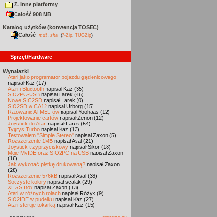
Z. Inne platformy
Całość 908 MB
Katalog użytków (konwencja TOSEC)
Całość
,
md5
sha
(
7-Zip
,
TUGZip
)
Sprzęt/Hardware
Wynalazki
Atari jako programator pojazdu gąsienicowego
napisał Kaz (17)
Atari i Bluetooth
napisał Kaz (35)
SIO2PC-USB
napisał Larek (46)
Nowe SIO2SD
napisał Larek (0)
SIO2SD w CA12
napisał Urborg (15)
Ratowanie ATMEL-ów
napisał Yoohaas (12)
Projektowanie cartów
napisał Zenon (12)
Joystick do Atari
napisał Larek (54)
Tygrys Turbo
napisał Kaz (13)
Testowałem "Simple Stereo"
napisał Zaxon (5)
Rozszerzenie 1MB
napisał Asal (21)
Joystick trzyprzyciskowy
napisał Sikor (18)
Moje MyIDE oraz SIO2PC na USB
napisał Zaxon
(16)
Jak wykonać płytkę drukowaną?
napisał Zaxon
(28)
Rozszerzenie 576kB
napisał Asal (36)
Soczyste kolory
napisał scalak (29)
XEGS Box
napisał Zaxon (13)
Atari w różnych rolach
napisał Różyk (9)
SIO2IDE w pudełku
napisał Kaz (27)
Atari steruje tokarką
napisał Kaz (15)