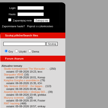
Login:
Hasło:
Zapamiętaj mnie
Zapomniane hasło?
Poproś o członkostwo
Szukaj plików/Search files
Gry
Użytki
Dema
Forum Atarum
Aktualne tematy
Studio komputerowe The Marauder -...
(250)
ostatni: 07-08-2026 19:23, lexx
Starquake VBXE
(16)
ostatni: 07-08-2026 18:01, Konop
Książka Gorgha o asemblerze
(79)
ostatni: 06-08-2026 15:35, tOri
Silly Venture 2026SE - the bigges...
(113)
ostatni: 06-08-2026 00:48, tdc
AspeQt dla Androida z obsługą SIO...
(39)
ostatni: 05-08-2026 23:48, greblus
Muzycy scenowi...
(134)
ostatni: 05-08-2026 20:44, Foster
RMT hacking
(468)
ostatni: 05-08-2026 18:57, emkay