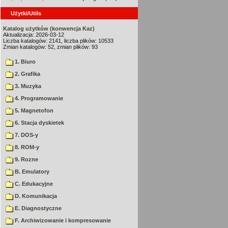
Użytki/Utils
Katalog użytków (konwencja Kaz)
Aktualizacja: 2026-03-12
Liczba katalogów: 2141, liczba plików: 10533
Zmian katalogów: 52, zmian plików: 93
1. Biuro
2. Grafika
3. Muzyka
4. Programowanie
5. Magnetofon
6. Stacja dyskietek
7. DOS-y
8. ROM-y
9. Rozne
B. Emulatory
C. Edukacyjne
D. Komunikacja
E. Diagnostyczne
F. Archiwizowanie i kompresowanie