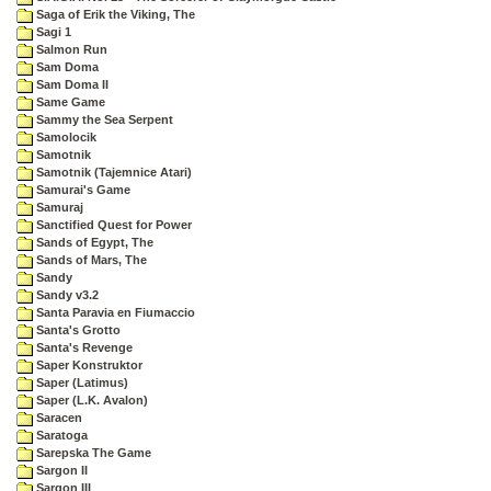
Saga of Erik the Viking, The
Sagi 1
Salmon Run
Sam Doma
Sam Doma II
Same Game
Sammy the Sea Serpent
Samolocik
Samotnik
Samotnik (Tajemnice Atari)
Samurai's Game
Samuraj
Sanctified Quest for Power
Sands of Egypt, The
Sands of Mars, The
Sandy
Sandy v3.2
Santa Paravia en Fiumaccio
Santa's Grotto
Santa's Revenge
Saper Konstruktor
Saper (Latimus)
Saper (L.K. Avalon)
Saracen
Saratoga
Sarepska The Game
Sargon II
Sargon III