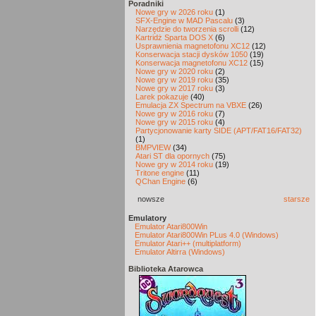
Poradniki
Nowe gry w 2026 roku
(1)
SFX-Engine w MAD Pascalu
(3)
Narzędzie do tworzenia scrolli
(12)
Kartridż Sparta DOS X
(6)
Usprawnienia magnetofonu XC12
(12)
Konserwacja stacji dysków 1050
(19)
Konserwacja magnetofonu XC12
(15)
Nowe gry w 2020 roku
(2)
Nowe gry w 2019 roku
(35)
Nowe gry w 2017 roku
(3)
Larek pokazuje
(40)
Emulacja ZX Spectrum na VBXE
(26)
Nowe gry w 2016 roku
(7)
Nowe gry w 2015 roku
(4)
Partycjonowanie karty SIDE (APT/FAT16/FAT32)
(1)
BMPVIEW
(34)
Atari ST dla opornych
(75)
Nowe gry w 2014 roku
(19)
Tritone engine
(11)
QChan Engine
(6)
nowsze
starsze
Emulatory
Emulator Atari800Win
Emulator Atari800Win PLus 4.0 (Windows)
Emulator Atari++ (multiplatform)
Emulator Altirra (Windows)
Biblioteka Atarowca