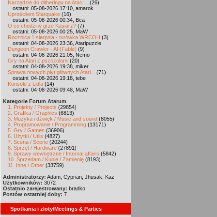
Narzędzie do ditheringu na Atari ...
(26)
ostatni: 05-08-2026 17:10, amarok
Uprościłem Starquake
(16)
ostatni: 05-08-2026 00:34, Bca
O co chodzi w grze Kasiarz?
(7)
ostatni: 05-08-2026 00:25, MaW
Rocznica 1 sierpnia - turówka WRCOH
(3)
ostatni: 04-08-2026 23:36, Ataripuzzle
Dungeon Crawler - AI (Fable)
(9)
ostatni: 04-08-2026 21:05, Nemo
Gry na Atari z pszczołami
(20)
ostatni: 04-08-2026 19:38, miker
Sprawa nowych płyt głównych Atari...
(71)
ostatni: 04-08-2026 19:18, tebe
Konsole z Lidla
(14)
ostatni: 04-08-2026 09:48, MaW
Kategorie Forum Atarum
1. Projekty / Projects
(29854)
2. Grafika / Graphics
(6813)
3. Muzyka i dźwięk / Music and sound
(8055)
4. Programowanie / Programming
(13171)
5. Gry / Games
(36906)
6. Użytki / Utils
(4827)
7. Scena / Scene
(20244)
8. Sprzęt / Hardware
(27891)
9. Sprawy wewnętrzne / Internal affairs
(5842)
10. Sprzedam / Kupię / Zamienię
(8193)
11. Inne / Other
(33759)
Administratorzy:
Adam, Cyprian, Jhusak, Kaz
Użytkowników:
3072
Ostatnio zarejestrowany:
bradko
Postów ostatniej doby:
7
Spotkania i zloty/Meetings & Parties