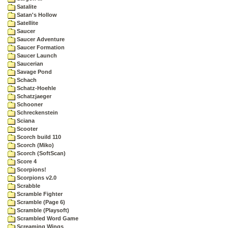
Satalite
Satan's Hollow
Satellite
Saucer
Saucer Adventure
Saucer Formation
Saucer Launch
Saucerian
Savage Pond
Schach
Schatz-Hoehle
Schatzjaeger
Schooner
Schreckenstein
Sciana
Scooter
Scorch build 110
Scorch (Miko)
Scorch (SoftScan)
Score 4
Scorpions!
Scorpions v2.0
Scrabble
Scramble Fighter
Scramble (Page 6)
Scramble (Playsoft)
Scrambled Word Game
Screaming Wings