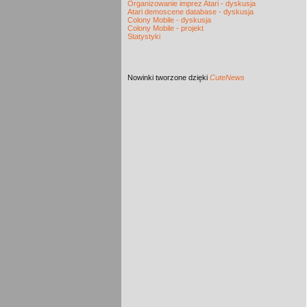
Organizowanie imprez Atari - dyskusja
Atari demoscene database - dyskusja
Colony Mobile - dyskusja
Colony Mobile - projekt
Statystyki
Nowinki
tworzone dzięki
CuteNews