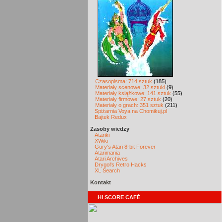
Czasopisma: 714 sztuk
(185)
Materiały scenowe: 32 sztuki
(9)
Materiały książkowe: 141 sztuk
(55)
Materiały firmowe: 27 sztuk
(20)
Materiały o grach: 351 sztuk
(211)
Spiżarnia Voya na Chomikuj.pl
Bajtek Redux
Zasoby wiedzy
Atariki
XWiki
Gury's Atari 8-bit Forever
Atarimania
Atari Archives
Drygol's Retro Hacks
XL Search
Kontakt
HI SCORE CAFÉ