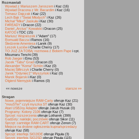
Rozmawiali
Wywiad z Mariuszem Jaroszem
i Kaz (16)
Wywiad Dracona z Mr. Bacardim
i Kaz (16)
Tomasz Dajczak
i Kaz (22)
Lech Bąk i "Świat Młodych"
i Kaz (26)
Michał "Mike" Jaskuła
i Kaz (30)
F#READY
i Dracon (22)
Daniel „Arctus” Kowalski
i Dracon (25)
KATOD
i TDC (15)
Mariusz Wojcieszek
i "Adam" (17)
Romuald Bacza
i Ramos (16)
Śledzenie Amentesa
i Larek (9)
Leszek Łuciów
i Charlie Cherry (17)
TO JUŻ ZA TOBĄ: rozmowa z Bobem Pape
i cpt.
Misumaru Tenchi (39)
Rob Jaeger
i Emu (53)
Jacek "Tabu" Grad
i Dracon (0)
Alexander "Koma" Schön
i Kaz (0)
Maciej Ślifirczyk
i Charlie Cherry (0)
Jarek "Odyniec1" Wyszyński
i Kaz (0)
Marek Bojarski
i Kaz (0)
Olgierd Niemyjski
i Ramos (0)
«« nowsze
starsze »»
Stragan
Nowe, pojemniejsze RAM-Carty
oferuje Kaz (21)
"mouSTer" czyli myszka ST
oferuje Kaz (30)
Atari USBJoy Adapter
oferuje Jakub Husak (0)
Programy: Kolony 2106
oferuje Kaz (7)
Sprzęt: rozszerzenia
oferuje Lotharek (399)
Gadżety: naklejki, pocztówki
oferuje Sikor (11)
Sprzęt: cartridge RAM-CART
oferuje Zenon (7)
Miejsce na drobne ogłoszenia kupna/sprzedaży
oferuje Kaz (58)
Sprzęt: interfejs SIO2IDE
oferuje Piguła (3)
Sprzęt: interfejs SIO2SD
oferuje Piguła (115)