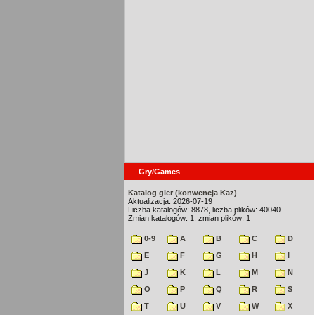
Gry/Games
Katalog gier (konwencja Kaz)
Aktualizacja: 2026-07-19
Liczba katalogów: 8878, liczba plików: 40040
Zmian katalogów: 1, zmian plików: 1
0-9
A
B
C
D
E
F
G
H
I
J
K
L
M
N
O
P
Q
R
S
T
U
V
W
X