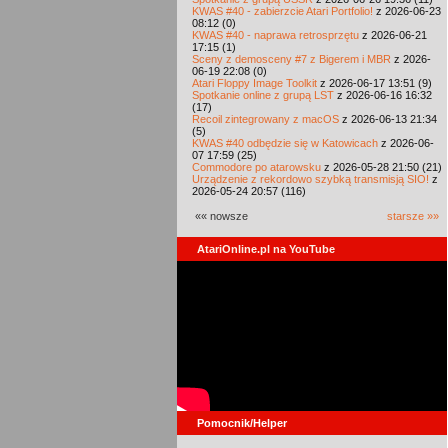
KWAS #40 - zabierzcie Atari Portfolio!
z 2026-06-23
08:12 (0)
KWAS #40 - naprawa retrosprzętu
z 2026-06-21
17:15 (1)
Sceny z demosceny #7 z Bigerem i MBR
z 2026-
06-19 22:08 (0)
Atari Floppy Image Toolkit
z 2026-06-17 13:51 (9)
Spotkanie online z grupą LST
z 2026-06-16 16:32
(17)
Recoil zintegrowany z macOS
z 2026-06-13 21:34
(5)
KWAS #40 odbędzie się w Katowicach
z 2026-06-
07 17:59 (25)
Commodore po atarowsku
z 2026-05-28 21:50 (21)
Urządzenie z rekordowo szybką transmisją SIO!
z
2026-05-24 20:57 (116)
«« nowsze
starsze »»
AtariOnline.pl na YouTube
Pomocnik/Helper