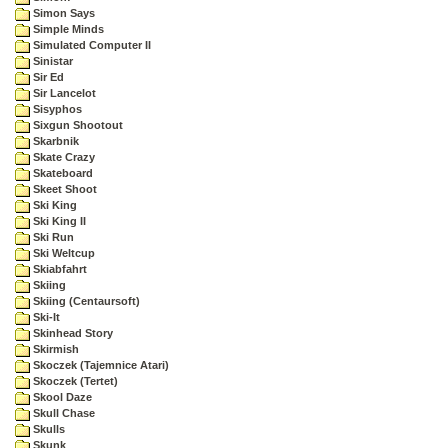
Simon Says
Simple Minds
Simulated Computer II
Sinistar
Sir Ed
Sir Lancelot
Sisyphos
Sixgun Shootout
Skarbnik
Skate Crazy
Skateboard
Skeet Shoot
Ski King
Ski King II
Ski Run
Ski Weltcup
Skiabfahrt
Skiing
Skiing (Centaursoft)
Ski-It
Skinhead Story
Skirmish
Skoczek (Tajemnice Atari)
Skoczek (Tertet)
Skool Daze
Skull Chase
Skulls
Skunk