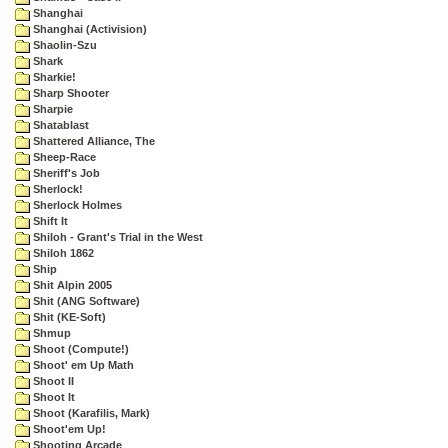
Shanghai
Shanghai (Activision)
Shaolin-Szu
Shark
Sharkie!
Sharp Shooter
Sharpie
Shatablast
Shattered Alliance, The
Sheep-Race
Sheriff's Job
Sherlock!
Sherlock Holmes
Shift It
Shiloh - Grant's Trial in the West
Shiloh 1862
Ship
Shit Alpin 2005
Shit (ANG Software)
Shit (KE-Soft)
Shmup
Shoot (Compute!)
Shoot' em Up Math
Shoot II
Shoot It
Shoot (Karafilis, Mark)
Shoot'em Up!
Shooting Arcade