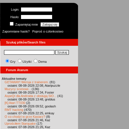
Login:
Hasło:
Zapamiętaj mnie
Zapomniane hasło?
Poproś o członkostwo
Szukaj plików/Search files
Gry
Użytki
Dema
Forum Atarum
Aktualne tematy
GETAWAY! Wersja z trainerem.
(81)
ostatni: 08-08-2026 22:08, Ataripuzzle
Muzycy scenowi...
(136)
ostatni: 08-08-2026 17:34, Foster
AspeQt dla Androida z obsługą SIO...
(41)
ostatni: 08-08-2026 13:48, greblus
[K] Atari TT030
(2)
ostatni: 08-08-2026 09:52, goolash
RMT hacking
(470)
ostatni: 07-08-2026 22:25, emkay
O co chodzi w grze Kasiarz?
(8)
ostatni: 07-08-2026 21:46, Kaz
Uprościłem Starquake
(17)
ostatni: 07-08-2026 21:26, Kaz