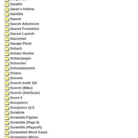
Satalite
Satan's Hollow
Satellite
Saucer
Saucer Adventure
Saucer Formation
Saucer Launch
Saucerian
Savage Pond
Schach
Schatz-Hoehle
Schatzjaeger
Schooner
Schreckenstein
Sciana
Scooter
Scorch build 110
Scorch (Miko)
Scorch (SoftScan)
Score 4
Scorpions!
Scorpions v2.0
Scrabble
Scramble Fighter
Scramble (Page 6)
Scramble (Playsoft)
Scrambled Word Game
Screaming Wings