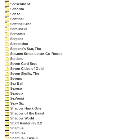
Seeschlacht
Senorita
Senso
Sentinel
Sentinel One
Serduszka
Sereamis
Serpent
Serpentine
Serpent's Star, The
Sesame Street Letter-Go-Round
Settlers
Seven Card Stud
Seven Cities of Gold
Seven Skulls, The
Sevens
Sex Ball
Sexeso
Sexquix
SexVersi
Sexy Six
Shadow Hawk One
Shadow of the Beast
Shadow World
Shaft Raider rev 2.2
Shamus
Shamus+
Shamus - Case II