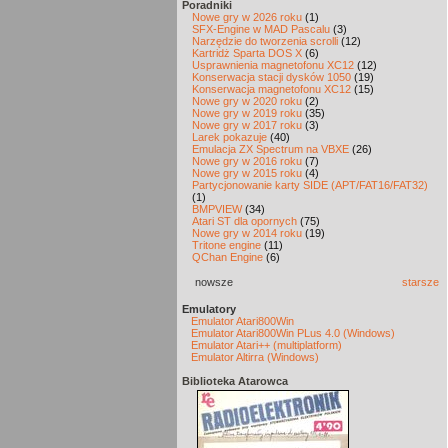
Poradniki
Nowe gry w 2026 roku
(1)
SFX-Engine w MAD Pascalu
(3)
Narzędzie do tworzenia scrolli
(12)
Kartridż Sparta DOS X
(6)
Usprawnienia magnetofonu XC12
(12)
Konserwacja stacji dysków 1050
(19)
Konserwacja magnetofonu XC12
(15)
Nowe gry w 2020 roku
(2)
Nowe gry w 2019 roku
(35)
Nowe gry w 2017 roku
(3)
Larek pokazuje
(40)
Emulacja ZX Spectrum na VBXE
(26)
Nowe gry w 2016 roku
(7)
Nowe gry w 2015 roku
(4)
Partycjonowanie karty SIDE (APT/FAT16/FAT32)
(1)
BMPVIEW
(34)
Atari ST dla opornych
(75)
Nowe gry w 2014 roku
(19)
Tritone engine
(11)
QChan Engine
(6)
nowsze
starsze
Emulatory
Emulator Atari800Win
Emulator Atari800Win PLus 4.0 (Windows)
Emulator Atari++ (multiplatform)
Emulator Altirra (Windows)
Biblioteka Atarowca