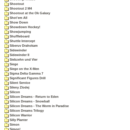
Shootout
Shootout 2 M4
Shootout at the Ok Galaxy
Shot'em All
Show Down
Showdown Hockey!
Showjumping
Shuffleboard
Shuttle Intercept
Siberuv Drahokam
Sidewinder
Sidewinder II
Siebzehn und Vier
Siege
Siege on the X-Men
Sigma Delta Gamma 7
Significant Figures Drill
Silent Service
Sileny Zlodej
Silicon
Silicon Dreams - Return to Eden
Silicon Dreams - Snowball
Silicon Dreams - The Worm in Paradise
Silicon Dreams Trilogy
Silicon Warrior
Silly Planter
Simon
Simon!