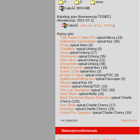
Y
Z
inne
Całość 3074 MB
Katalog gier (konwencja TOSEC)
Aktualizacja: 2021-07-11
Całość
,
md5
sha
(
7-Zip
,
TUGZip
)
Opisy gier
"Old Towers" (Atari ST)
opisał Misza (19)
Submarine Commander
opisał Kaz (36)
Frogs
opisał Xeen (0)
Choplifter!
opisał Urborg (0)
Joust
opisał Urborg (17)
Commando
opisał Urborg (35)
Mario Bros
opisał Urborg (13)
Xenophobe
opisał Urborg (36)
Robbo Forever
opisał tbxx (16)
Kolony 2106
opisał tbxx (3)
Archon II: Adept
opisał Urborg/TDC (9)
Spitfire Ace/Hellcat Ace
opisał Farscape (9)
Wyspa
opisał Kaz (9)
Archon
opisał Urborg/TDC (16)
The Last Starfighter
opisał TDC (30)
Dwie Wieże
opisał Muffy (19)
Basil The Great Mouse Detective
opisał Charlie
Cherry (125)
Inny Świat
opisał Charlie Cherry (17)
Inspektor
opisał Charlie Cherry (19)
Grand Prix Simulator
opisał Charlie Cherry (16)
«« nowsze
starsze »»
Wewnętrzne/Internals