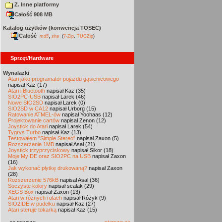
Z. Inne platformy
Całość 908 MB
Katalog użytków (konwencja TOSEC)
Całość
,
md5
sha
(
7-Zip
,
TUGZip
)
Sprzęt/Hardware
Wynalazki
Atari jako programator pojazdu gąsienicowego
napisał Kaz (17)
Atari i Bluetooth
napisał Kaz (35)
SIO2PC-USB
napisał Larek (46)
Nowe SIO2SD
napisał Larek (0)
SIO2SD w CA12
napisał Urborg (15)
Ratowanie ATMEL-ów
napisał Yoohaas (12)
Projektowanie cartów
napisał Zenon (12)
Joystick do Atari
napisał Larek (54)
Tygrys Turbo
napisał Kaz (13)
Testowałem "Simple Stereo"
napisał Zaxon (5)
Rozszerzenie 1MB
napisał Asal (21)
Joystick trzyprzyciskowy
napisał Sikor (18)
Moje MyIDE oraz SIO2PC na USB
napisał Zaxon
(16)
Jak wykonać płytkę drukowaną?
napisał Zaxon
(28)
Rozszerzenie 576kB
napisał Asal (36)
Soczyste kolory
napisał scalak (29)
XEGS Box
napisał Zaxon (13)
Atari w różnych rolach
napisał Różyk (9)
SIO2IDE w pudełku
napisał Kaz (27)
Atari steruje tokarką
napisał Kaz (15)