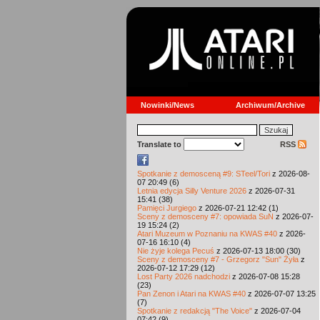
Nowinki/News
Archiwum/Archive
Translate to
RSS
Spotkanie z demosceną #9: STeel/Tori
z 2026-08-
07 20:49 (6)
Letnia edycja Silly Venture 2026
z 2026-07-31
15:41 (38)
Pamięci Jurgiego
z 2026-07-21 12:42 (1)
Sceny z demosceny #7: opowiada SuN
z 2026-07-
19 15:24 (2)
Atari Muzeum w Poznaniu na KWAS #40
z 2026-
07-16 16:10 (4)
Nie żyje kolega Pecuś
z 2026-07-13 18:00 (30)
Sceny z demosceny #7 - Grzegorz "Sun" Żyła
z
2026-07-12 17:29 (12)
Lost Party 2026 nadchodzi
z 2026-07-08 15:28
(23)
Pan Zenon i Atari na KWAS #40
z 2026-07-07 13:25
(7)
Spotkanie z redakcją "The Voice"
z 2026-07-04
07:42 (9)