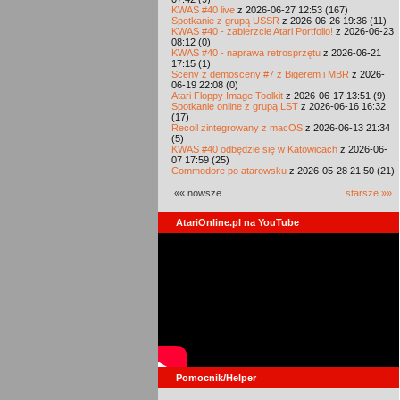
KWAS #40 live
z 2026-06-27 12:53 (167)
Spotkanie z grupą USSR
z 2026-06-26 19:36 (11)
KWAS #40 - zabierzcie Atari Portfolio!
z 2026-06-23
08:12 (0)
KWAS #40 - naprawa retrosprzętu
z 2026-06-21
17:15 (1)
Sceny z demosceny #7 z Bigerem i MBR
z 2026-
06-19 22:08 (0)
Atari Floppy Image Toolkit
z 2026-06-17 13:51 (9)
Spotkanie online z grupą LST
z 2026-06-16 16:32
(17)
Recoil zintegrowany z macOS
z 2026-06-13 21:34
(5)
KWAS #40 odbędzie się w Katowicach
z 2026-06-
07 17:59 (25)
Commodore po atarowsku
z 2026-05-28 21:50 (21)
«« nowsze
starsze »»
AtariOnline.pl na YouTube
Pomocnik/Helper