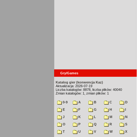
Gry/Games
Katalog gier (konwencja Kaz)
Aktualizacja: 2026-07-19
Liczba katalogów: 8878, liczba plików: 40040
Zmian katalogów: 1, zmian plików: 1
0-9
A
B
C
D
E
F
G
H
I
J
K
L
M
N
O
P
Q
R
S
T
U
V
W
X