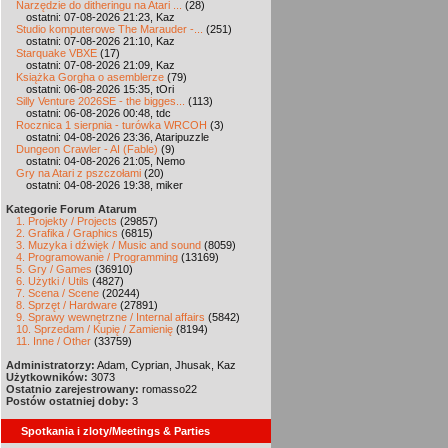
Narzędzie do ditheringu na Atari ...
(28)
ostatni: 07-08-2026 21:23, Kaz
Studio komputerowe The Marauder -...
(251)
ostatni: 07-08-2026 21:10, Kaz
Starquake VBXE
(17)
ostatni: 07-08-2026 21:09, Kaz
Książka Gorgha o asemblerze
(79)
ostatni: 06-08-2026 15:35, tOri
Silly Venture 2026SE - the bigges...
(113)
ostatni: 06-08-2026 00:48, tdc
Rocznica 1 sierpnia - turówka WRCOH
(3)
ostatni: 04-08-2026 23:36, Ataripuzzle
Dungeon Crawler - AI (Fable)
(9)
ostatni: 04-08-2026 21:05, Nemo
Gry na Atari z pszczołami
(20)
ostatni: 04-08-2026 19:38, miker
Kategorie Forum Atarum
1. Projekty / Projects
(29857)
2. Grafika / Graphics
(6815)
3. Muzyka i dźwięk / Music and sound
(8059)
4. Programowanie / Programming
(13169)
5. Gry / Games
(36910)
6. Użytki / Utils
(4827)
7. Scena / Scene
(20244)
8. Sprzęt / Hardware
(27891)
9. Sprawy wewnętrzne / Internal affairs
(5842)
10. Sprzedam / Kupię / Zamienię
(8194)
11. Inne / Other
(33759)
Administratorzy:
Adam, Cyprian, Jhusak, Kaz
Użytkowników:
3073
Ostatnio zarejestrowany:
romasso22
Postów ostatniej doby:
3
Spotkania i zloty/Meetings & Parties