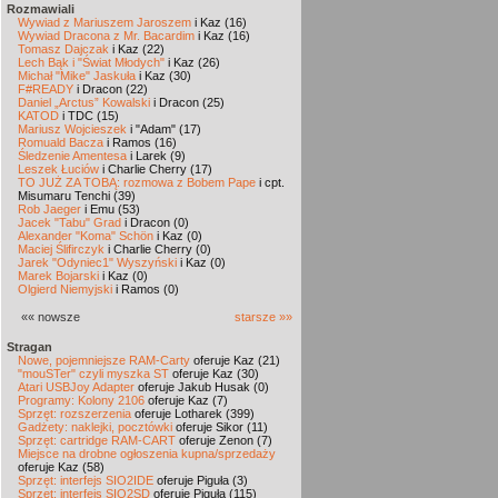
Rozmawiali
Wywiad z Mariuszem Jaroszem
i Kaz (16)
Wywiad Dracona z Mr. Bacardim
i Kaz (16)
Tomasz Dajczak
i Kaz (22)
Lech Bąk i "Świat Młodych"
i Kaz (26)
Michał "Mike" Jaskuła
i Kaz (30)
F#READY
i Dracon (22)
Daniel „Arctus” Kowalski
i Dracon (25)
KATOD
i TDC (15)
Mariusz Wojcieszek
i "Adam" (17)
Romuald Bacza
i Ramos (16)
Śledzenie Amentesa
i Larek (9)
Leszek Łuciów
i Charlie Cherry (17)
TO JUŻ ZA TOBĄ: rozmowa z Bobem Pape
i cpt.
Misumaru Tenchi (39)
Rob Jaeger
i Emu (53)
Jacek "Tabu" Grad
i Dracon (0)
Alexander "Koma" Schön
i Kaz (0)
Maciej Ślifirczyk
i Charlie Cherry (0)
Jarek "Odyniec1" Wyszyński
i Kaz (0)
Marek Bojarski
i Kaz (0)
Olgierd Niemyjski
i Ramos (0)
«« nowsze
starsze »»
Stragan
Nowe, pojemniejsze RAM-Carty
oferuje Kaz (21)
"mouSTer" czyli myszka ST
oferuje Kaz (30)
Atari USBJoy Adapter
oferuje Jakub Husak (0)
Programy: Kolony 2106
oferuje Kaz (7)
Sprzęt: rozszerzenia
oferuje Lotharek (399)
Gadżety: naklejki, pocztówki
oferuje Sikor (11)
Sprzęt: cartridge RAM-CART
oferuje Zenon (7)
Miejsce na drobne ogłoszenia kupna/sprzedaży
oferuje Kaz (58)
Sprzęt: interfejs SIO2IDE
oferuje Piguła (3)
Sprzęt: interfejs SIO2SD
oferuje Piguła (115)