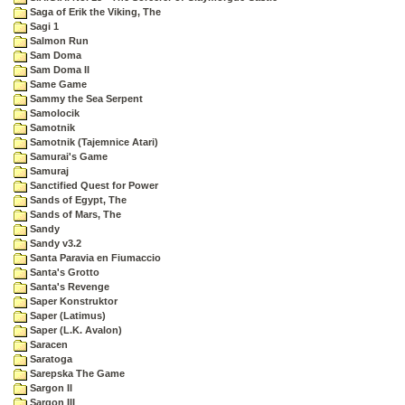
Saga of Erik the Viking, The
Sagi 1
Salmon Run
Sam Doma
Sam Doma II
Same Game
Sammy the Sea Serpent
Samolocik
Samotnik
Samotnik (Tajemnice Atari)
Samurai's Game
Samuraj
Sanctified Quest for Power
Sands of Egypt, The
Sands of Mars, The
Sandy
Sandy v3.2
Santa Paravia en Fiumaccio
Santa's Grotto
Santa's Revenge
Saper Konstruktor
Saper (Latimus)
Saper (L.K. Avalon)
Saracen
Saratoga
Sarepska The Game
Sargon II
Sargon III