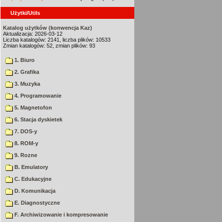
Użytki/Utils
Katalog użytków (konwencja Kaz)
Aktualizacja: 2026-03-12
Liczba katalogów: 2141, liczba plików: 10533
Zmian katalogów: 52, zmian plików: 93
1. Biuro
2. Grafika
3. Muzyka
4. Programowanie
5. Magnetofon
6. Stacja dyskietek
7. DOS-y
8. ROM-y
9. Rozne
B. Emulatory
C. Edukacyjne
D. Komunikacja
E. Diagnostyczne
F. Archiwizowanie i kompresowanie