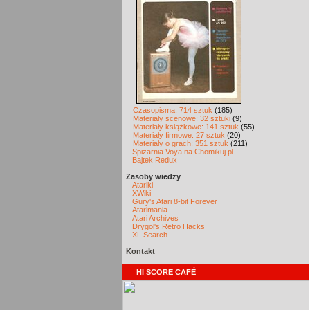
Czasopisma: 714 sztuk
(185)
Materiały scenowe: 32 sztuki
(9)
Materiały książkowe: 141 sztuk
(55)
Materiały firmowe: 27 sztuk
(20)
Materiały o grach: 351 sztuk
(211)
Spiżarnia Voya na Chomikuj.pl
Bajtek Redux
Zasoby wiedzy
Atariki
XWiki
Gury's Atari 8-bit Forever
Atarimania
Atari Archives
Drygol's Retro Hacks
XL Search
Kontakt
HI SCORE CAFÉ