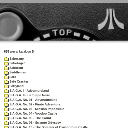
685
gier w katalogu
S
:
Sabotage
Sabotage!
Saboteur
Saddleman
Safe
Safe Cracker
Safryland
S.A.G.A. I - Adventureland
S.A.G.A. II - La Tulipe Noire
S.A.G.A. No. 01 - Adventureland
S.A.G.A. No. 02 - Pirate Adventure
S.A.G.A. No. 03 - Mission Impossible
S.A.G.A. No. 04 - Voodoo Castle
S.A.G.A. No. 05 - The Count
S.A.G.A. No. 06 - Strange Odyssey
S.A.G.A. No. 13 - The Sorcerer of Claymorgue Castle