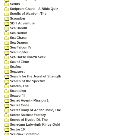
Scrids
Scripture Chase - A Bible Quiz
Scrolls of Abadon, The
Scromber
SDI I Adventure
Sea Bandit
Sea Battle!
Sea Chase
Sea Dragon
Sea Falcon IV
Sea Fighter
Sea Horse Hide'n Seek
Sea of Zirun
Seafox
Seaquest
Search for the Jewel of Strength
Search of the Spectrix
Search, The
Seastalker
Seawolf II
Secret Agent - Mission 1
Secret Code
Secret Diary of Adrian Mole, The
Secret Nuclear Factory
Secret of Kyobu Di, The
Secretum Labyrinth Kings Gold
Sector 10
See-Saw Scramble