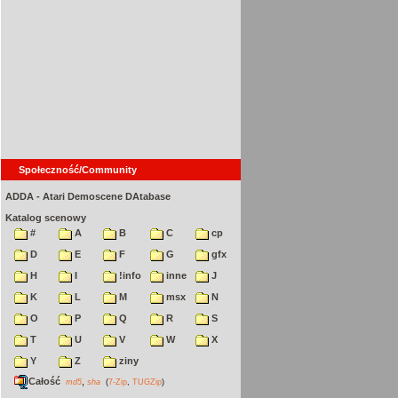
Społeczność/Community
ADDA - Atari Demoscene DAtabase
Katalog scenowy
#
A
B
C
cp
D
E
F
G
gfx
H
I
!info
inne
J
K
L
M
msx
N
O
P
Q
R
S
T
U
V
W
X
Y
Z
ziny
Całość
,
md5
sha
(
7-Zip
,
TUGZip
)