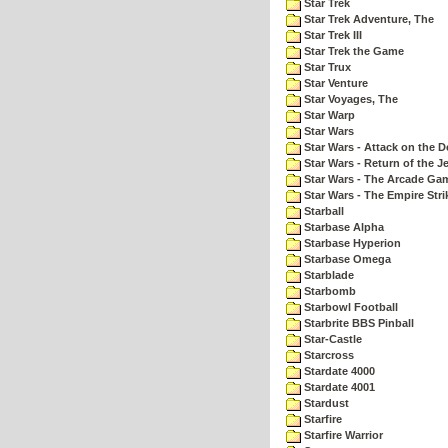
Star Trek
Star Trek Adventure, The
Star Trek III
Star Trek the Game
Star Trux
Star Venture
Star Voyages, The
Star Warp
Star Wars
Star Wars - Attack on the D
Star Wars - Return of the Je
Star Wars - The Arcade Ga
Star Wars - The Empire Str
Starball
Starbase Alpha
Starbase Hyperion
Starbase Omega
Starblade
Starbomb
Starbowl Football
Starbrite BBS Pinball
Star-Castle
Starcross
Stardate 4000
Stardate 4001
Stardust
Starfire
Starfire Warrior