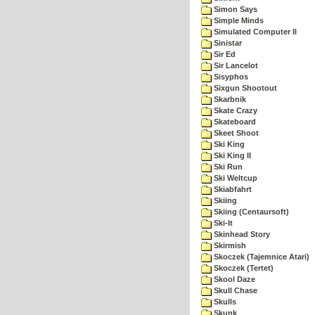
Simon Says
Simple Minds
Simulated Computer II
Sinistar
Sir Ed
Sir Lancelot
Sisyphos
Sixgun Shootout
Skarbnik
Skate Crazy
Skateboard
Skeet Shoot
Ski King
Ski King II
Ski Run
Ski Weltcup
Skiabfahrt
Skiing
Skiing (Centaursoft)
Ski-It
Skinhead Story
Skirmish
Skoczek (Tajemnice Atari)
Skoczek (Tertet)
Skool Daze
Skull Chase
Skulls
Skunk