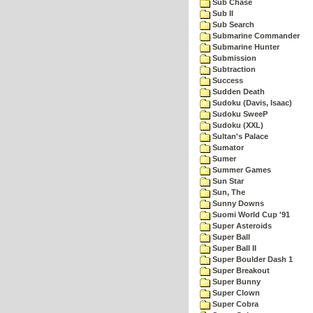
Sub Chase
Sub II
Sub Search
Submarine Commander
Submarine Hunter
Submission
Subtraction
Success
Sudden Death
Sudoku (Davis, Isaac)
Sudoku SweeP
Sudoku (XXL)
Sultan's Palace
Sumator
Sumer
Summer Games
Sun Star
Sun, The
Sunny Downs
Suomi World Cup '91
Super Asteroids
Super Ball
Super Ball II
Super Boulder Dash 1
Super Breakout
Super Bunny
Super Clown
Super Cobra