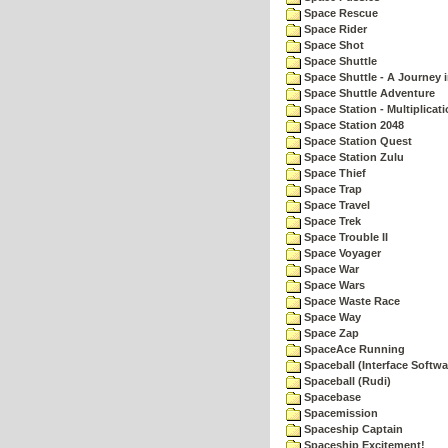
Space Rescue
Space Rider
Space Shot
Space Shuttle
Space Shuttle - A Journey 
Space Shuttle Adventure
Space Station - Multiplicat
Space Station 2048
Space Station Quest
Space Station Zulu
Space Thief
Space Trap
Space Travel
Space Trek
Space Trouble II
Space Voyager
Space War
Space Wars
Space Waste Race
Space Way
Space Zap
SpaceAce Running
Spaceball (Interface Softwa
Spaceball (Rudi)
Spacebase
Spacemission
Spaceship Captain
Spaceship Excitement!