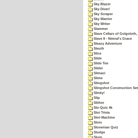
Sky Blazer
Sky Diver!
Sky Scraper
Sky Warrior
Sky Writer
Slammer
Slave Cellars of Golgoloth,
Slave II - Nimral's Grace
Sleazy Adventure
Sleuth
Slice
Slide
Slide Ten
Slider
Slimaci
Slime
Slingshot
Slingshot Construction Set
Slinky!
Slip
Slither
Slo-Quiz 4k
Slot Trivia
Slot-Machine
Slots
Slovenian Quiz
Sludge
Slurp