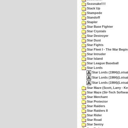
Ssssnake!!!!
Stack Up
Stampede
Standoff
Stapler
Star Base Fighter
Star Crystals
Star Destroyer
Star Dust
Star Fights
Star Fleet I - The War Begin
Star Intruder
Star Island
Star League Baseball
Star Lords
Star Lords (1984)(Lotsa
Star Lords (1984)(Lotsa
Star Lords (1984)(Lotsa
Star Maze (Scott, Larry - Ke
Star Maze (Sir-Tech Softwa
Star Merchant
Star Protector
Star Raiders
Star Raiders II
Star Rider
Star Road
Star Sentry