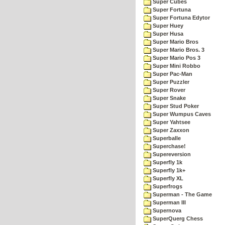
Super Cubes
Super Fortuna
Super Fortuna Edytor
Super Huey
Super Husa
Super Mario Bros
Super Mario Bros. 3
Super Mario Pos 3
Super Mini Robbo
Super Pac-Man
Super Puzzler
Super Rover
Super Snake
Super Stud Poker
Super Wumpus Caves
Super Yahtsee
Super Zaxxon
Superballe
Superchase!
Supereversion
Superfly 1k
Superfly 1k+
Superfly XL
Superfrogs
Superman - The Game
Superman III
Supernova
SuperQuerg Chess