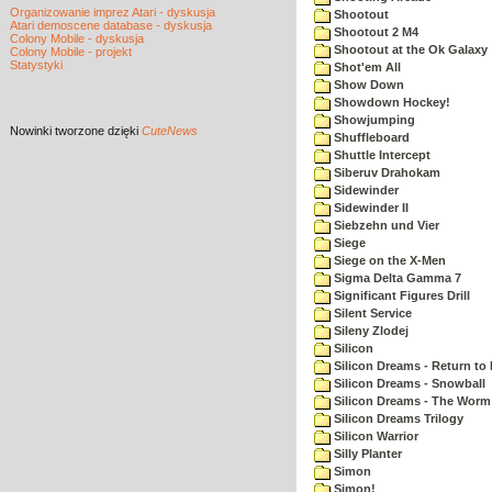
Organizowanie imprez Atari - dyskusja
Shootout
Atari demoscene database - dyskusja
Shootout 2 M4
Colony Mobile - dyskusja
Shootout at the Ok Galaxy
Colony Mobile - projekt
Statystyki
Shot'em All
Show Down
Showdown Hockey!
Showjumping
Nowinki
tworzone dzięki
CuteNews
Shuffleboard
Shuttle Intercept
Siberuv Drahokam
Sidewinder
Sidewinder II
Siebzehn und Vier
Siege
Siege on the X-Men
Sigma Delta Gamma 7
Significant Figures Drill
Silent Service
Sileny Zlodej
Silicon
Silicon Dreams - Return to
Silicon Dreams - Snowball
Silicon Dreams - The Worm 
Silicon Dreams Trilogy
Silicon Warrior
Silly Planter
Simon
Simon!