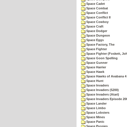
Space Cadet
Space Combat
Space Conflict
Space Conflict II
Space Cowboy
Space Craft
Space Dodger
Space Dungeon
Space Eggs
Space Factory, The
Space Fighter
Space Fighter (Foskett, Jo
Space Goon Spelling
Space Gunner
Space Harrier
Space Hawk
Space Hawks of Avabana 4
Space Hunt
Space Invaders
Space Invaders (5200)
Space Invaders (Atari)
Space Invaders Episode 20
Space Lander
Space Limbo
Space Lobsters
Space Mines
Space Panic
Space Pussies