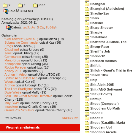
Shanghai
Y
Z
inne
Shanghai (Activision)
Całość 3074 MB
Shaolin-Szu
Shark
Katalog gier (konwencja TOSEC)
Aktualizacja: 2021-07-11
Sharkie!
Całość
,
Sharp Shooter
md5
sha
(
7-Zip
,
TUGZip
)
Sharpie
Opisy gier
Shatablast
"Old Towers" (Atari ST)
opisał Misza (19)
Shattered Alliance, The
Submarine Commander
opisał Kaz (36)
Frogs
opisał Xeen (0)
Sheep-Race
Choplifter!
opisał Urborg (0)
Sheriff's Job
Joust
opisał Urborg (17)
Sherlock!
Commando
opisał Urborg (35)
Mario Bros
opisał Urborg (13)
Sherlock Holmes
Xenophobe
opisał Urborg (36)
Shift It
Robbo Forever
opisał tbxx (16)
Shiloh - Grant's Trial in th
Kolony 2106
opisał tbxx (3)
Archon II: Adept
opisał Urborg/TDC (9)
Shiloh 1862
Spitfire Ace/Hellcat Ace
opisał Farscape (9)
Ship
Wyspa
opisał Kaz (9)
Shit Alpin 2005
Archon
opisał Urborg/TDC (16)
The Last Starfighter
opisał TDC (30)
Shit (ANG Software)
Dwie Wieże
opisał Muffy (19)
Shit (KE-Soft)
Basil The Great Mouse Detective
opisał Charlie
Shmup
Cherry (125)
Inny Świat
opisał Charlie Cherry (17)
Shoot (Compute!)
Inspektor
opisał Charlie Cherry (19)
Shoot' em Up Math
Grand Prix Simulator
opisał Charlie Cherry (16)
Shoot II
«« nowsze
starsze »»
Shoot It
Shoot (Karafilis, Mark)
Wewnętrzne/Internals
Shoot'em Up!
Shooting Arcade