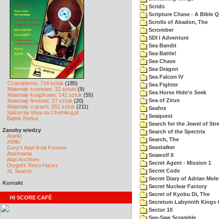
Scrids
Scripture Chase - A Bible Q
Scrolls of Abadon, The
Scromber
SDI I Adventure
Sea Bandit
Sea Battle!
Sea Chase
Sea Dragon
Sea Falcon IV
Czasopisma: 714 sztuk
(185)
Sea Fighter
Materiały scenowe: 32 sztuki
(9)
Sea Horse Hide'n Seek
Materiały książkowe: 141 sztuk
(55)
Sea of Zirun
Materiały firmowe: 27 sztuk
(20)
Materiały o grach: 351 sztuk
(211)
Seafox
Spiżarnia Voya na Chomikuj.pl
Seaquest
Bajtek Redux
Search for the Jewel of Str
Zasoby wiedzy
Search of the Spectrix
Atariki
Search, The
XWiki
Seastalker
Gury's Atari 8-bit Forever
Atarimania
Seawolf II
Atari Archives
Secret Agent - Mission 1
Drygol's Retro Hacks
Secret Code
XL Search
Secret Diary of Adrian Mole
Kontakt
Secret Nuclear Factory
Secret of Kyobu Di, The
HI SCORE CAFÉ
Secretum Labyrinth Kings 
Sector 10
See-Saw Scramble