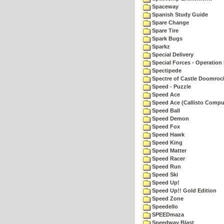
Spaceway
Spanish Study Guide
Spare Change
Spare Tire
Spark Bugs
Sparkz
Special Delivery
Special Forces - Operation 
Spectipede
Spectre of Castle Doomroc
Speed - Puzzle
Speed Ace
Speed Ace (Callisto Compu
Speed Ball
Speed Demon
Speed Fox
Speed Hawk
Speed King
Speed Matter
Speed Racer
Speed Run
Speed Ski
Speed Up!
Speed Up!! Gold Edition
Speed Zone
Speedello
SPEEDmaza
Speedway Blast