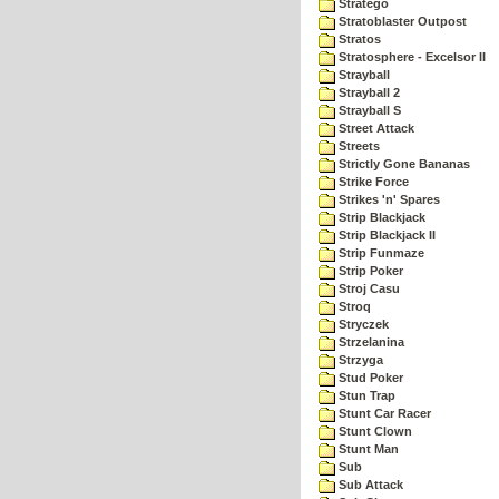
Stratego
Stratoblaster Outpost
Stratos
Stratosphere - Excelsor II
Strayball
Strayball 2
Strayball S
Street Attack
Streets
Strictly Gone Bananas
Strike Force
Strikes 'n' Spares
Strip Blackjack
Strip Blackjack II
Strip Funmaze
Strip Poker
Stroj Casu
Stroq
Stryczek
Strzelanina
Strzyga
Stud Poker
Stun Trap
Stunt Car Racer
Stunt Clown
Stunt Man
Sub
Sub Attack