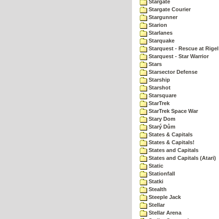
Stargate
Stargate Courier
Stargunner
Starion
Starlanes
Starquake
Starquest - Rescue at Rigel
Starquest - Star Warrior
Stars
Starsector Defense
Starship
Starshot
Starsquare
StarTrek
StarTrek Space War
Stary Dom
Starý Dům
States & Capitals
States & Capitals!
States and Capitals
States and Capitals (Atari)
Static
Stationfall
Statki
Stealth
Steeple Jack
Stellar
Stellar Arena