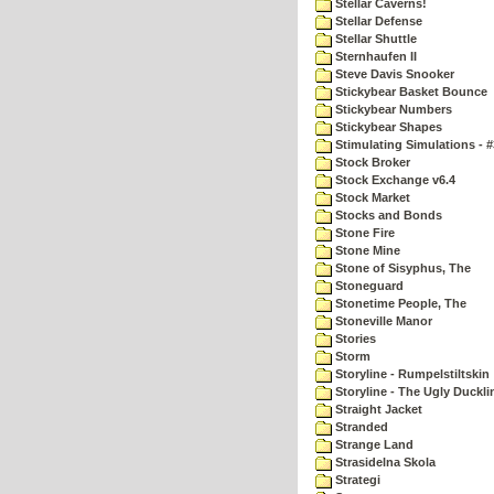
Stellar Caverns!
Stellar Defense
Stellar Shuttle
Sternhaufen II
Steve Davis Snooker
Stickybear Basket Bounce
Stickybear Numbers
Stickybear Shapes
Stimulating Simulations - #
Stock Broker
Stock Exchange v6.4
Stock Market
Stocks and Bonds
Stone Fire
Stone Mine
Stone of Sisyphus, The
Stoneguard
Stonetime People, The
Stoneville Manor
Stories
Storm
Storyline - Rumpelstiltskin
Storyline - The Ugly Duckli
Straight Jacket
Stranded
Strange Land
Strasidelna Skola
Strategi