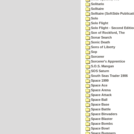
Solitario
Solltaire
Solltaire (SoftSide Publicat
Solo
Solo Flight
Solo Flight - Second Editio
Son of Rockford, The
Sonar Search
Sonic Death
Sons of Liberty
Sop
Sorcerer
Sorcerer's Apprentice
S.O.S. Mangan
SOS Saturn
South Seas Trader 1906
Space 1999
Space Ace
Space Arena
Space Attack
Space Ball
Space Base
Space Battle
Space Binvaders
Space Blaster
Space Bombs
Space Bowl
Space Bumpers