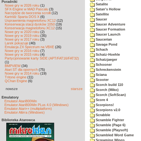
Poradniki
Satalite
Nowe gry w 2026 roku
(1)
SFX-Engine w MAD Pascalu
(3)
Satan's Hollow
Narzędzie do tworzenia scrolli
(12)
Satellite
Kartridż Sparta DOS X
(6)
Saucer
Usprawnienia magnetofonu XC12
(12)
Konserwacja stacji dysków 1050
(19)
Saucer Adventure
Konserwacja magnetofonu XC12
(15)
Saucer Formation
Nowe gry w 2020 roku
(2)
Saucer Launch
Nowe gry w 2019 roku
(35)
Nowe gry w 2017 roku
(3)
Saucerian
Larek pokazuje
(40)
Savage Pond
Emulacja ZX Spectrum na VBXE
(26)
Schach
Nowe gry w 2016 roku
(7)
Nowe gry w 2015 roku
(4)
Schatz-Hoehle
Partycjonowanie karty SIDE (APT/FAT16/FAT32)
Schatzjaeger
(1)
Schooner
BMPVIEW
(34)
Atari ST dla opornych
(75)
Schreckenstein
Nowe gry w 2014 roku
(19)
Sciana
Tritone engine
(11)
Scooter
QChan Engine
(6)
Scorch build 110
nowsze
starsze
Scorch (Miko)
Scorch (SoftScan)
Emulatory
Score 4
Emulator Atari800Win
Emulator Atari800Win PLus 4.0 (Windows)
Scorpions!
Emulator Atari++ (multiplatform)
Scorpions v2.0
Emulator Altirra (Windows)
Scrabble
Biblioteka Atarowca
Scramble Fighter
Scramble (Page 6)
Scramble (Playsoft)
Scrambled Word Game
Screaming Wings