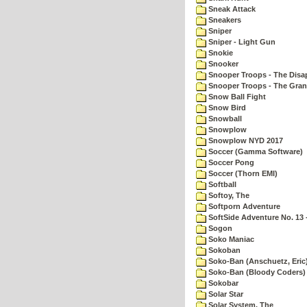
Sneak Attack
Sneakers
Sniper
Sniper - Light Gun
Snokie
Snooker
Snooper Troops - The Disa
Snooper Troops - The Gran
Snow Ball Fight
Snow Bird
Snowball
Snowplow
Snowplow NYD 2017
Soccer (Gamma Software)
Soccer Pong
Soccer (Thorn EMI)
Softball
Softoy, The
Softporn Adventure
SoftSide Adventure No. 13 
Sogon
Soko Maniac
Sokoban
Soko-Ban (Anschuetz, Eric
Soko-Ban (Bloody Coders)
Sokobar
Solar Star
Solar System, The