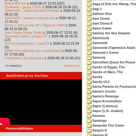
KWAS #40 live
z 2026-06-27 12:53 (167)
Saga of Erik the Viking, Th
Spotkanie z grupą USSR
z 2026-06-26 19:36 (11)
Sagi 1
KWAS #40 - zabierzcie Atari Portfolio!
z 2026-06-23
Salmon Run
08:12 (0)
KWAS #40 - naprawa retrosprzętu
z 2026-06-21
Sam Doma
17:15 (1)
Sam Doma II
Sceny z demosceny #7 z Bigerem i MBR
z 2026-
Same Game
06-19 22:08 (0)
Atari Floppy Image Toolkit
z 2026-06-17 13:51 (9)
Sammy the Sea Serpent
Spotkanie online z grupą LST
z 2026-06-16 16:32
Samolocik
(17)
Samotnik
Recoil zintegrowany z macOS
z 2026-06-13 21:34
(5)
Samotnik (Tajemnice Atari)
KWAS #40 odbędzie się w Katowicach
z 2026-06-
Samurai's Game
07 17:59 (25)
Samuraj
Commodore po atarowsku
z 2026-05-28 21:50 (21)
Sanctified Quest for Power
«« nowsze
starsze »»
Sands of Egypt, The
Sands of Mars, The
AtariOnline.pl na YouTube
Sandy
Sandy v3.2
Santa Paravia en Fiumacci
Santa's Grotto
Santa's Revenge
Saper Konstruktor
Saper (Latimus)
Saper (L.K. Avalon)
Saracen
Saratoga
Sarepska The Game
Pomocnik/Helper
Sargon II
Sargon III