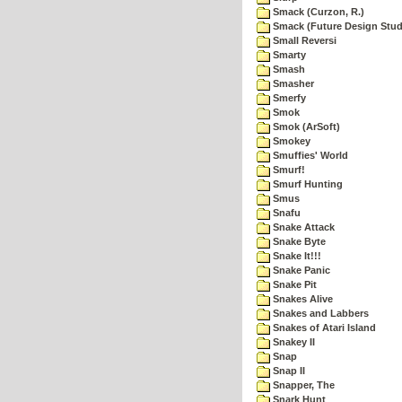
Smack (Curzon, R.)
Smack (Future Design Stud
Small Reversi
Smarty
Smash
Smasher
Smerfy
Smok
Smok (ArSoft)
Smokey
Smuffies' World
Smurf!
Smurf Hunting
Smus
Snafu
Snake Attack
Snake Byte
Snake It!!!
Snake Panic
Snake Pit
Snakes Alive
Snakes and Labbers
Snakes of Atari Island
Snakey II
Snap
Snap II
Snapper, The
Snark Hunt