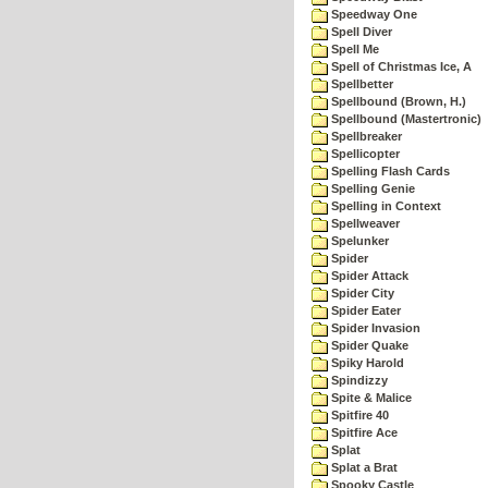
Speedway One
Spell Diver
Spell Me
Spell of Christmas Ice, A
Spellbetter
Spellbound (Brown, H.)
Spellbound (Mastertronic)
Spellbreaker
Spellicopter
Spelling Flash Cards
Spelling Genie
Spelling in Context
Spellweaver
Spelunker
Spider
Spider Attack
Spider City
Spider Eater
Spider Invasion
Spider Quake
Spiky Harold
Spindizzy
Spite & Malice
Spitfire 40
Spitfire Ace
Splat
Splat a Brat
Spooky Castle