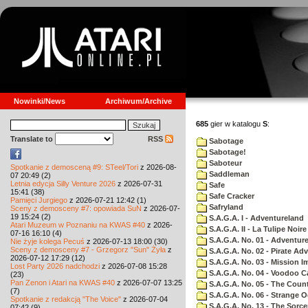
Nowinki/News
Archiwum/Archive
685
gier w katalogu
S
:
Translate to
RSS
Sabotage
Sabotage!
Saboteur
Spotkanie z demosceną #9: STeel/Tori
z 2026-08-
Saddleman
07 20:49 (2)
Letnia edycja Silly Venture 2026
z 2026-07-31
Safe
15:41 (38)
Safe Cracker
Pamięci Jurgiego
z 2026-07-21 12:42 (1)
Safryland
Sceny z demosceny #7: opowiada SuN
z 2026-07-
19 15:24 (2)
S.A.G.A. I - Adventureland
Atari Muzeum w Poznaniu na KWAS #40
z 2026-
S.A.G.A. II - La Tulipe Noire
07-16 16:10 (4)
S.A.G.A. No. 01 - Adventur
Nie żyje kolega Pecuś
z 2026-07-13 18:00 (30)
Sceny z demosceny #7 - Grzegorz "Sun" Żyła
z
S.A.G.A. No. 02 - Pirate Ad
2026-07-12 17:29 (12)
S.A.G.A. No. 03 - Mission I
Lost Party 2026 nadchodzi
z 2026-07-08 15:28
S.A.G.A. No. 04 - Voodoo C
(23)
Pan Zenon i Atari na KWAS #40
z 2026-07-07 13:25
S.A.G.A. No. 05 - The Coun
(7)
S.A.G.A. No. 06 - Strange 
Spotkanie z redakcją "The Voice"
z 2026-07-04
S.A.G.A. No. 13 - The Sorce
07:42 (9)