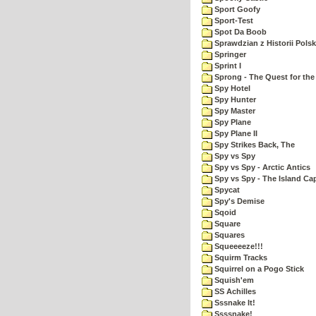
Sport Goofy
Sport-Test
Spot Da Boob
Sprawdzian z Historii Polsk
Springer
Sprint I
Sprong - The Quest for the
Spy Hotel
Spy Hunter
Spy Master
Spy Plane
Spy Plane II
Spy Strikes Back, The
Spy vs Spy
Spy vs Spy - Arctic Antics
Spy vs Spy - The Island Ca
Spycat
Spy's Demise
Sqoid
Square
Squares
Squeeeeze!!!
Squirm Tracks
Squirrel on a Pogo Stick
Squish'em
SS Achilles
Sssnake It!
Ssssnake!