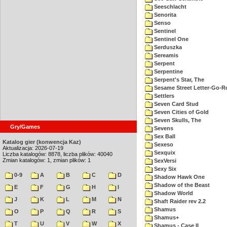
Seeschlacht
Senorita
Senso
Sentinel
Sentinel One
Serduszka
Sereamis
Serpent
Serpentine
Serpent's Star, The
Sesame Street Letter-Go-
Settlers
Seven Card Stud
Seven Cities of Gold
Seven Skulls, The
Gry/Games
Sevens
Sex Ball
Katalog gier (konwencja Kaz)
Sexeso
Aktualizacja: 2026-07-19
Sexquix
Liczba katalogów: 8878, liczba plików: 40040
Zmian katalogów: 1, zmian plików: 1
SexVersi
Sexy Six
0-9
A
B
C
D
Shadow Hawk One
Shadow of the Beast
E
F
G
H
I
Shadow World
J
K
L
M
N
Shaft Raider rev 2.2
Shamus
O
P
Q
R
S
Shamus+
T
U
V
W
X
Shamus - Case II