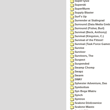
Super-Quiz
Superski
SuperWurm
Supply Blaster
Surf's Up
Surrender at Stalingrad
Surround (Data Media Gmb
Surround (Fisher, Burl)
Survival (Beck, Anthony)
Survival (Kingston, C.)
Survival of the Fittest!
Survival (Task Force Game
Survive
Survivor
Survivors, The
Suspect
Suspended
Swamp Chomp
Swapz
Swarm
SWAY
Sylvester Adventure, Das
Symbolism
Syn Boga Wiatru
Synch
Syntron
Szalone Dżdżownice
Szalone Miasto