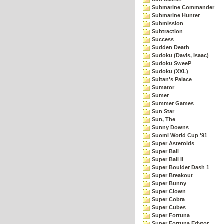
Submarine Commander
Submarine Hunter
Submission
Subtraction
Success
Sudden Death
Sudoku (Davis, Isaac)
Sudoku SweeP
Sudoku (XXL)
Sultan's Palace
Sumator
Sumer
Summer Games
Sun Star
Sun, The
Sunny Downs
Suomi World Cup '91
Super Asteroids
Super Ball
Super Ball II
Super Boulder Dash 1
Super Breakout
Super Bunny
Super Clown
Super Cobra
Super Cubes
Super Fortuna
Super Fortuna Edytor