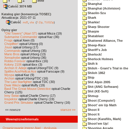
Y
Z
inne
Shanghai
Całość 3074 MB
Shanghai (Activision)
Shaolin-Szu
Katalog gier (konwencja TOSEC)
Aktualizacja: 2021-07-11
Shark
Całość
,
Sharkie!
md5
sha
(
7-Zip
,
TUGZip
)
Sharp Shooter
Opisy gier
Sharpie
"Old Towers" (Atari ST)
opisał Misza (19)
Shatablast
Submarine Commander
opisał Kaz (36)
Frogs
opisał Xeen (0)
Shattered Alliance, The
Choplifter!
opisał Urborg (0)
Sheep-Race
Joust
opisał Urborg (17)
Sheriff's Job
Commando
opisał Urborg (35)
Mario Bros
opisał Urborg (13)
Sherlock!
Xenophobe
opisał Urborg (36)
Sherlock Holmes
Robbo Forever
opisał tbxx (16)
Shift It
Kolony 2106
opisał tbxx (3)
Archon II: Adept
opisał Urborg/TDC (9)
Shiloh - Grant's Trial in th
Spitfire Ace/Hellcat Ace
opisał Farscape (9)
Shiloh 1862
Wyspa
opisał Kaz (9)
Ship
Archon
opisał Urborg/TDC (16)
The Last Starfighter
opisał TDC (30)
Shit Alpin 2005
Dwie Wieże
opisał Muffy (19)
Shit (ANG Software)
Basil The Great Mouse Detective
opisał Charlie
Shit (KE-Soft)
Cherry (125)
Inny Świat
opisał Charlie Cherry (17)
Shmup
Inspektor
opisał Charlie Cherry (19)
Shoot (Compute!)
Grand Prix Simulator
opisał Charlie Cherry (16)
Shoot' em Up Math
«« nowsze
starsze »»
Shoot II
Shoot It
Shoot (Karafilis, Mark)
Wewnętrzne/Internals
Shoot'em Up!
Organizowanie imprez Atari - dyskusja
Shooting Arcade