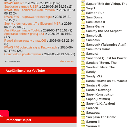
KWAS #40 live
z 2026-06-27 12:53 (167)
Saga of Erik the Viking, Th
Spotkanie z grupą USSR
z 2026-06-26 19:36 (11)
Sagi 1
KWAS #40 - zabierzcie Atari Portfolio!
z 2026-06-23
Salmon Run
08:12 (0)
KWAS #40 - naprawa retrosprzętu
z 2026-06-21
Sam Doma
17:15 (1)
Sam Doma II
Sceny z demosceny #7 z Bigerem i MBR
z 2026-
Same Game
06-19 22:08 (0)
Atari Floppy Image Toolkit
z 2026-06-17 13:51 (9)
Sammy the Sea Serpent
Spotkanie online z grupą LST
z 2026-06-16 16:32
Samolocik
(17)
Samotnik
Recoil zintegrowany z macOS
z 2026-06-13 21:34
(5)
Samotnik (Tajemnice Atari)
KWAS #40 odbędzie się w Katowicach
z 2026-06-
Samurai's Game
07 17:59 (25)
Samuraj
Commodore po atarowsku
z 2026-05-28 21:50 (21)
Sanctified Quest for Power
«« nowsze
starsze »»
Sands of Egypt, The
Sands of Mars, The
AtariOnline.pl na YouTube
Sandy
Sandy v3.2
Santa Paravia en Fiumacci
Santa's Grotto
Santa's Revenge
Saper Konstruktor
Saper (Latimus)
Saper (L.K. Avalon)
Saracen
Saratoga
Sarepska The Game
Pomocnik/Helper
Sargon II
Sargon III