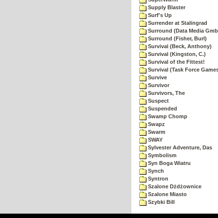
Supply Blaster
Surf's Up
Surrender at Stalingrad
Surround (Data Media Gmb
Surround (Fisher, Burl)
Survival (Beck, Anthony)
Survival (Kingston, C.)
Survival of the Fittest!
Survival (Task Force Game
Survive
Survivor
Survivors, The
Suspect
Suspended
Swamp Chomp
Swapz
Swarm
SWAY
Sylvester Adventure, Das
Symbolism
Syn Boga Wiatru
Synch
Syntron
Szalone Dżdżownice
Szalone Miasto
Szybki Bill