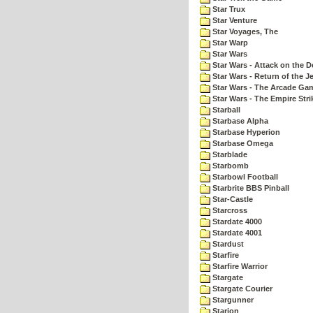
Star Trux
Star Venture
Star Voyages, The
Star Warp
Star Wars
Star Wars - Attack on the D
Star Wars - Return of the Je
Star Wars - The Arcade Ga
Star Wars - The Empire Str
Starball
Starbase Alpha
Starbase Hyperion
Starbase Omega
Starblade
Starbomb
Starbowl Football
Starbrite BBS Pinball
Star-Castle
Starcross
Stardate 4000
Stardate 4001
Stardust
Starfire
Starfire Warrior
Stargate
Stargate Courier
Stargunner
Starion