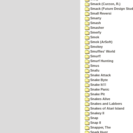
Smack (Curzon, R.)
Smack (Future Design Stud
Small Reversi
Smarty
Smash
Smasher
Smerfy
Smok
Smok (ArSoft)
Smokey
Smuffies' World
Smurf!
Smurf Hunting
Smus
Snafu
Snake Attack
Snake Byte
Snake It!!!
Snake Panic
Snake Pit
Snakes Alive
Snakes and Labbers
Snakes of Atari Island
Snakey II
Snap
Snap II
Snapper, The
Snark Hunt