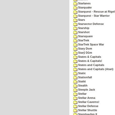
Starlanes
Starquake
Starquest - Rescue at Rigel
Starquest - Star Warrior
Stars
Starsector Defense
Starship
Starshot
Starsquare
StarTrek
StarTrek Space War
Stary Dom
Starý Dům
States & Capitals
States & Capitals!
States and Capitals
States and Capitals (Atari)
Static
Stationfall
Statki
Stealth
Steeple Jack
Stellar
Stellar Arena
Stellar Caverns!
Stellar Defense
Stellar Shuttle
Sternhaufen II