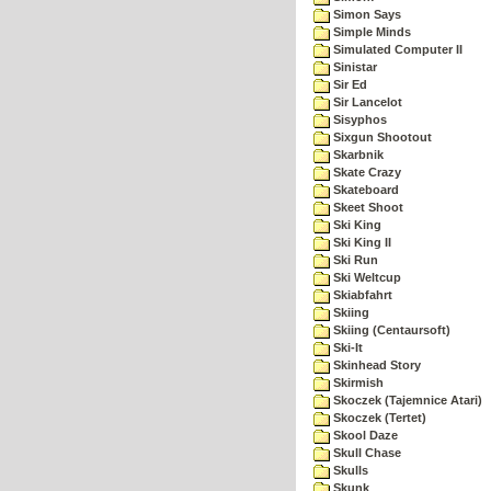
Simon Says
Simple Minds
Simulated Computer II
Sinistar
Sir Ed
Sir Lancelot
Sisyphos
Sixgun Shootout
Skarbnik
Skate Crazy
Skateboard
Skeet Shoot
Ski King
Ski King II
Ski Run
Ski Weltcup
Skiabfahrt
Skiing
Skiing (Centaursoft)
Ski-It
Skinhead Story
Skirmish
Skoczek (Tajemnice Atari)
Skoczek (Tertet)
Skool Daze
Skull Chase
Skulls
Skunk