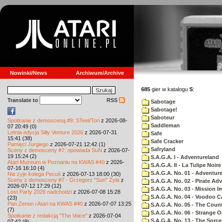
Nowinki/News
Archiwum/Archive
685
gier w katalogu
S
:
Translate to
RSS
Sabotage
Sabotage!
Saboteur
Spotkanie z demosceną #9: STeel/Tori
z 2026-08-
Saddleman
07 20:49 (0)
Letnia edycja Silly Venture 2026
z 2026-07-31
Safe
15:41 (38)
Safe Cracker
Pamięci Jurgiego
z 2026-07-21 12:42 (1)
Safryland
Sceny z demosceny #7: opowiada SuN
z 2026-07-
19 15:24 (2)
S.A.G.A. I - Adventureland
Atari Muzeum w Poznaniu na KWAS #40
z 2026-
S.A.G.A. II - La Tulipe Noire
07-16 16:10 (4)
S.A.G.A. No. 01 - Adventur
Nie żyje kolega Pecuś
z 2026-07-13 18:00 (30)
Sceny z demosceny #7 - Grzegorz "Sun" Żyła
z
S.A.G.A. No. 02 - Pirate Ad
2026-07-12 17:29 (12)
S.A.G.A. No. 03 - Mission I
Lost Party 2026 nadchodzi
z 2026-07-08 15:28
S.A.G.A. No. 04 - Voodoo C
(23)
Pan Zenon i Atari na KWAS #40
z 2026-07-07 13:25
S.A.G.A. No. 05 - The Coun
(7)
S.A.G.A. No. 06 - Strange 
Spotkanie z redakcją "The Voice"
z 2026-07-04
S.A.G.A. No. 13 - The Sorce
07:42 (9)