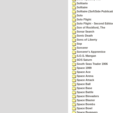
Solitario
Solltaire
Solltaire (SoftSide Publicat
Solo
Solo Flight
Solo Flight - Second Editio
Son of Rockford, The
Sonar Search
Sonic Death
Sons of Liberty
Sop
Sorcerer
Sorcerer's Apprentice
S.O.S. Mangan
SOS Saturn
South Seas Trader 1906
Space 1999
Space Ace
Space Arena
Space Attack
Space Ball
Space Base
Space Battle
Space Binvaders
Space Blaster
Space Bombs
Space Bowl
Space Bumpers