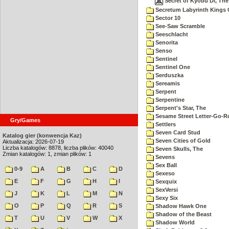
Secret of Kyobu Di, The 
Secretum Labyrinth Kings 
Sector 10
See-Saw Scramble
Seeschlacht
Senorita
Senso
Sentinel
Sentinel One
Serduszka
Sereamis
Serpent
Serpentine
Serpent's Star, The
Sesame Street Letter-Go-
Gry/Games
Settlers
Seven Card Stud
Katalog gier (konwencja Kaz)
Seven Cities of Gold
Aktualizacja: 2026-07-19
Liczba katalogów: 8878, liczba plików: 40040
Seven Skulls, The
Zmian katalogów: 1, zmian plików: 1
Sevens
Sex Ball
0-9
A
B
C
D
Sexeso
E
F
G
H
I
Sexquix
SexVersi
J
K
L
M
N
Sexy Six
O
P
Q
R
S
Shadow Hawk One
Shadow of the Beast
T
U
V
W
X
Shadow World