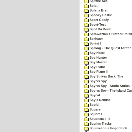
Spitfire Ace
Splat
Splat a Brat
Spooky Castle
Sport Goofy
Sport-Test
Spot Da Boob
Sprawdzian z Historii Polsk
Springer
Sprint I
Sprong - The Quest for the
Spy Hotel
Spy Hunter
Spy Master
Spy Plane
Spy Plane II
Spy Strikes Back, The
Spy vs Spy
Spy vs Spy - Arctic Antics
Spy vs Spy - The Island Ca
Spycat
Spy's Demise
Sqoid
Square
Squares
Squeeeeze!!!
Squirm Tracks
Squirrel on a Pogo Stick