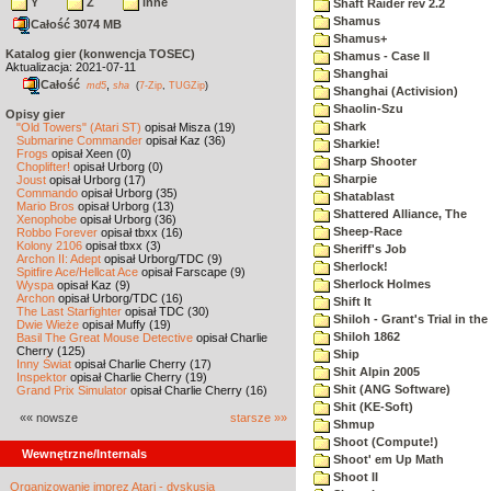
Y
Z
inne
Shaft Raider rev 2.2
Shamus
Całość 3074 MB
Shamus+
Katalog gier (konwencja TOSEC)
Shamus - Case II
Aktualizacja: 2021-07-11
Shanghai
Całość
,
md5
sha
(
7-Zip
,
TUGZip
)
Shanghai (Activision)
Shaolin-Szu
Opisy gier
Shark
"Old Towers" (Atari ST)
opisał Misza (19)
Submarine Commander
opisał Kaz (36)
Sharkie!
Frogs
opisał Xeen (0)
Sharp Shooter
Choplifter!
opisał Urborg (0)
Sharpie
Joust
opisał Urborg (17)
Commando
opisał Urborg (35)
Shatablast
Mario Bros
opisał Urborg (13)
Shattered Alliance, The
Xenophobe
opisał Urborg (36)
Sheep-Race
Robbo Forever
opisał tbxx (16)
Kolony 2106
opisał tbxx (3)
Sheriff's Job
Archon II: Adept
opisał Urborg/TDC (9)
Sherlock!
Spitfire Ace/Hellcat Ace
opisał Farscape (9)
Sherlock Holmes
Wyspa
opisał Kaz (9)
Archon
opisał Urborg/TDC (16)
Shift It
The Last Starfighter
opisał TDC (30)
Shiloh - Grant's Trial in th
Dwie Wieże
opisał Muffy (19)
Shiloh 1862
Basil The Great Mouse Detective
opisał Charlie
Cherry (125)
Ship
Inny Świat
opisał Charlie Cherry (17)
Shit Alpin 2005
Inspektor
opisał Charlie Cherry (19)
Shit (ANG Software)
Grand Prix Simulator
opisał Charlie Cherry (16)
Shit (KE-Soft)
«« nowsze
starsze »»
Shmup
Shoot (Compute!)
Wewnętrzne/Internals
Shoot' em Up Math
Shoot II
Organizowanie imprez Atari - dyskusja