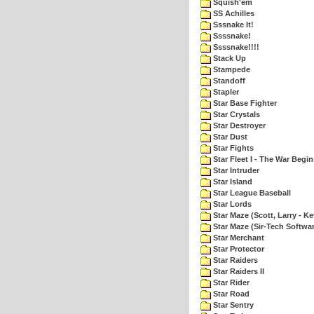
Squish'em
SS Achilles
Sssnake It!
Ssssnake!
Ssssnake!!!!
Stack Up
Stampede
Standoff
Stapler
Star Base Fighter
Star Crystals
Star Destroyer
Star Dust
Star Fights
Star Fleet I - The War Begin
Star Intruder
Star Island
Star League Baseball
Star Lords
Star Maze (Scott, Larry - Ke
Star Maze (Sir-Tech Softwa
Star Merchant
Star Protector
Star Raiders
Star Raiders II
Star Rider
Star Road
Star Sentry