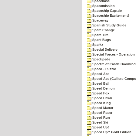
Spacebase
Spacemission
Spaceship Captain
Spaceship Excitement!
Spaceway
Spanish Study Guide
Spare Change
Spare Tire
Spark Bugs
Sparkz
Special Delivery
Special Forces - Operation 
Spectipede
Spectre of Castle Doomroc
Speed - Puzzle
Speed Ace
Speed Ace (Callisto Compu
Speed Ball
Speed Demon
Speed Fox
Speed Hawk
Speed King
Speed Matter
Speed Racer
Speed Run
Speed Ski
Speed Up!
Speed Up!! Gold Edition