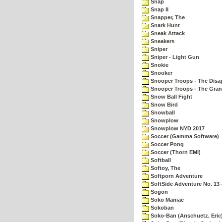
Snap
Snap II
Snapper, The
Snark Hunt
Sneak Attack
Sneakers
Sniper
Sniper - Light Gun
Snokie
Snooker
Snooper Troops - The Disa
Snooper Troops - The Gran
Snow Ball Fight
Snow Bird
Snowball
Snowplow
Snowplow NYD 2017
Soccer (Gamma Software)
Soccer Pong
Soccer (Thorn EMI)
Softball
Softoy, The
Softporn Adventure
SoftSide Adventure No. 13 
Sogon
Soko Maniac
Sokoban
Soko-Ban (Anschuetz, Eric