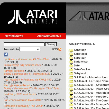
Nowinki/News
Archiwum/Archive
685
gier w katalogu
S
:
Translate to
RSS
Sabotage
Sabotage!
Saboteur
Spotkanie z demosceną #9: STeel/Tori
z 2026-08-
Saddleman
07 20:49 (1)
Letnia edycja Silly Venture 2026
z 2026-07-31
Safe
15:41 (38)
Safe Cracker
Pamięci Jurgiego
z 2026-07-21 12:42 (1)
Safryland
Sceny z demosceny #7: opowiada SuN
z 2026-07-
19 15:24 (2)
S.A.G.A. I - Adventureland
Atari Muzeum w Poznaniu na KWAS #40
z 2026-
S.A.G.A. II - La Tulipe Noire
07-16 16:10 (4)
S.A.G.A. No. 01 - Adventur
Nie żyje kolega Pecuś
z 2026-07-13 18:00 (30)
Sceny z demosceny #7 - Grzegorz "Sun" Żyła
z
S.A.G.A. No. 02 - Pirate Ad
2026-07-12 17:29 (12)
S.A.G.A. No. 03 - Mission I
Lost Party 2026 nadchodzi
z 2026-07-08 15:28
S.A.G.A. No. 04 - Voodoo C
(23)
Pan Zenon i Atari na KWAS #40
z 2026-07-07 13:25
S.A.G.A. No. 05 - The Coun
(7)
S.A.G.A. No. 06 - Strange 
Spotkanie z redakcją "The Voice"
z 2026-07-04
S.A.G.A. No. 13 - The Sorce
07:42 (9)