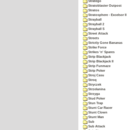
Stratego
Stratoblaster Outpost
Stratos
Stratosphere - Excelsor II
Strayball
Strayball 2
Strayball S
Street Attack
Streets
Strictly Gone Bananas
Strike Force
Strikes 'n' Spares
Strip Blackjack
Strip Blackjack II
Strip Funmaze
Strip Poker
Stroj Casu
Stroq
Stryczek
Strzelanina
Strzyga
Stud Poker
Stun Trap
Stunt Car Racer
Stunt Clown
Stunt Man
Sub
Sub Attack