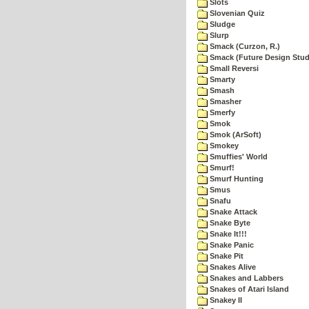
Slots
Slovenian Quiz
Sludge
Slurp
Smack (Curzon, R.)
Smack (Future Design Stud
Small Reversi
Smarty
Smash
Smasher
Smerfy
Smok
Smok (ArSoft)
Smokey
Smuffies' World
Smurf!
Smurf Hunting
Smus
Snafu
Snake Attack
Snake Byte
Snake It!!!
Snake Panic
Snake Pit
Snakes Alive
Snakes and Labbers
Snakes of Atari Island
Snakey II