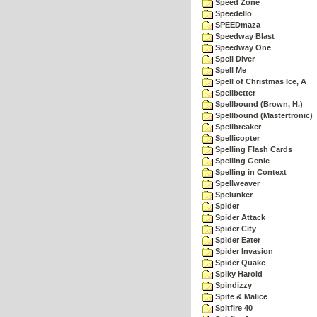
Speed Zone
Speedello
SPEEDmaza
Speedway Blast
Speedway One
Spell Diver
Spell Me
Spell of Christmas Ice, A
Spellbetter
Spellbound (Brown, H.)
Spellbound (Mastertronic)
Spellbreaker
Spellicopter
Spelling Flash Cards
Spelling Genie
Spelling in Context
Spellweaver
Spelunker
Spider
Spider Attack
Spider City
Spider Eater
Spider Invasion
Spider Quake
Spiky Harold
Spindizzy
Spite & Malice
Spitfire 40