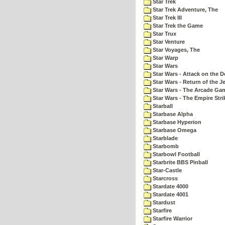
Star Trek
Star Trek Adventure, The
Star Trek III
Star Trek the Game
Star Trux
Star Venture
Star Voyages, The
Star Warp
Star Wars
Star Wars - Attack on the D
Star Wars - Return of the Je
Star Wars - The Arcade Ga
Star Wars - The Empire Str
Starball
Starbase Alpha
Starbase Hyperion
Starbase Omega
Starblade
Starbomb
Starbowl Football
Starbrite BBS Pinball
Star-Castle
Starcross
Stardate 4000
Stardate 4001
Stardust
Starfire
Starfire Warrior