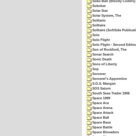
Soko-Ban (Bloody Coders)
Sokobar
Solar Star
Solar System, The
Solitario
Solltaire
Solltaire (SoftSide Publicat
Solo
Solo Flight
Solo Flight - Second Editio
Son of Rockford, The
Sonar Search
Sonic Death
Sons of Liberty
Sop
Sorcerer
Sorcerer's Apprentice
S.O.S. Mangan
SOS Saturn
South Seas Trader 1906
Space 1999
Space Ace
Space Arena
Space Attack
Space Ball
Space Base
Space Battle
Space Binvaders