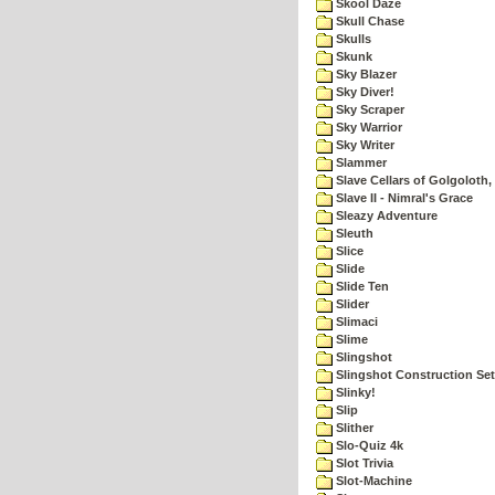
Skool Daze
Skull Chase
Skulls
Skunk
Sky Blazer
Sky Diver!
Sky Scraper
Sky Warrior
Sky Writer
Slammer
Slave Cellars of Golgoloth,
Slave II - Nimral's Grace
Sleazy Adventure
Sleuth
Slice
Slide
Slide Ten
Slider
Slimaci
Slime
Slingshot
Slingshot Construction Set
Slinky!
Slip
Slither
Slo-Quiz 4k
Slot Trivia
Slot-Machine