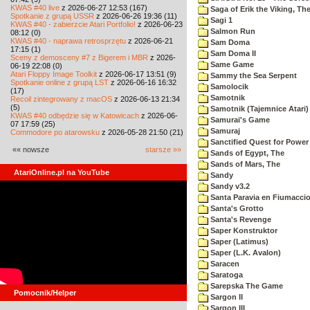
KWAS #40 live
z 2026-06-27 12:53 (167)
Saga of Erik the Viking, Th
Spotkanie z grupą USSR
z 2026-06-26 19:36 (11)
Sagi 1
KWAS #40 - zabierzcie Atari Portfolio!
z 2026-06-23
Salmon Run
08:12 (0)
KWAS #40 - naprawa retrosprzętu
z 2026-06-21
Sam Doma
17:15 (1)
Sam Doma II
Sceny z demosceny #7 z Bigerem i MBR
z 2026-
Same Game
06-19 22:08 (0)
Atari Floppy Image Toolkit
z 2026-06-17 13:51 (9)
Sammy the Sea Serpent
Spotkanie online z grupą LST
z 2026-06-16 16:32
Samolocik
(17)
Samotnik
Recoil zintegrowany z macOS
z 2026-06-13 21:34
(5)
Samotnik (Tajemnice Atari)
KWAS #40 odbędzie się w Katowicach
z 2026-06-
Samurai's Game
07 17:59 (25)
Samuraj
Commodore po atarowsku
z 2026-05-28 21:50 (21)
Sanctified Quest for Power
«« nowsze
starsze »»
Sands of Egypt, The
Sands of Mars, The
AtariOnline.pl na YouTube
Sandy
Sandy v3.2
Santa Paravia en Fiumacci
Santa's Grotto
Santa's Revenge
Saper Konstruktor
Saper (Latimus)
Saper (L.K. Avalon)
Saracen
Saratoga
Sarepska The Game
Pomocnik/Helper
Sargon II
Sargon III