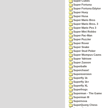
Super Cubes
Super Fortuna
Super Fortuna Edytor
Super Huey
Super Husa
Super Mario Bros
Super Mario Bros. 3
Super Mario Pos 3
Super Mini Robbo
Super Pac-Man
Super Puzzler
Super Rover
Super Snake
Super Stud Poker
Super Wumpus Caves
Super Yahtsee
Super Zaxxon
Superballe
Superchase!
Supereversion
Superfly 1k
Superfly 1k+
Superfly XL
Superfrogs
Superman - The Game
Superman III
Supernova
SuperQuerg Chess