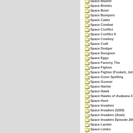
Space Blaster
Space Bombs
Space Bowl
Space Bumpers
Space Cadet
Space Combat
Space Conflict
Space Conflict II
Space Cowboy
Space Craft
Space Dodger
Space Dungeon
Space Eggs
Space Factory, The
Space Fighter
Space Fighter (Foskett, Jo
Space Goon Spelling
Space Gunner
Space Harrier
Space Hawk
Space Hawks of Avabana 4
Space Hunt
Space Invaders
Space Invaders (5200)
Space Invaders (Atari)
Space Invaders Episode 20
Space Lander
Space Limbo