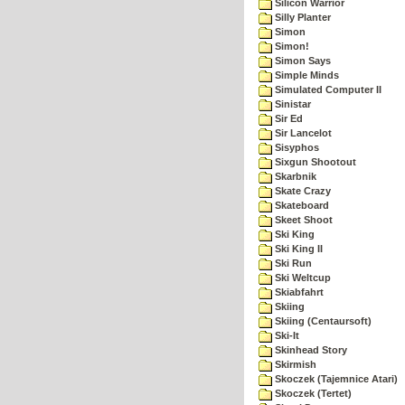
Silicon Warrior
Silly Planter
Simon
Simon!
Simon Says
Simple Minds
Simulated Computer II
Sinistar
Sir Ed
Sir Lancelot
Sisyphos
Sixgun Shootout
Skarbnik
Skate Crazy
Skateboard
Skeet Shoot
Ski King
Ski King II
Ski Run
Ski Weltcup
Skiabfahrt
Skiing
Skiing (Centaursoft)
Ski-It
Skinhead Story
Skirmish
Skoczek (Tajemnice Atari)
Skoczek (Tertet)