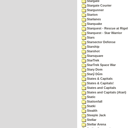
Stargate
Stargate Courier
Stargunner
Starion
Starlanes
Starquake
Starquest - Rescue at Rigel
Starquest - Star Warrior
Stars
Starsector Defense
Starship
Starshot
Starsquare
StarTrek
StarTrek Space War
Stary Dom
Starý Dům
States & Capitals
States & Capitals!
States and Capitals
States and Capitals (Atari)
Static
Stationfall
Statki
Stealth
Steeple Jack
Stellar
Stellar Arena