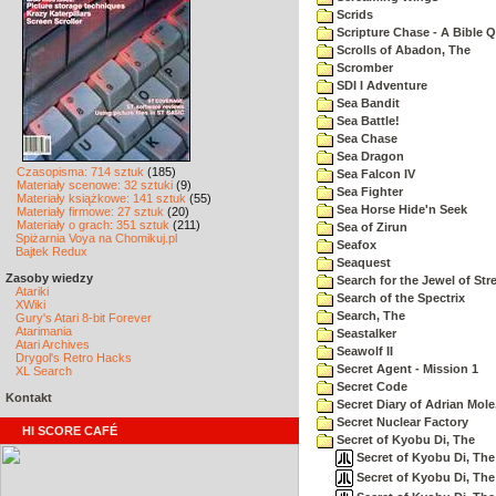
Scrids
Scripture Chase - A Bible Q
Scrolls of Abadon, The
Scromber
SDI I Adventure
Sea Bandit
Sea Battle!
Sea Chase
Sea Dragon
Czasopisma: 714 sztuk
(185)
Sea Falcon IV
Materiały scenowe: 32 sztuki
(9)
Sea Fighter
Materiały książkowe: 141 sztuk
(55)
Sea Horse Hide'n Seek
Materiały firmowe: 27 sztuk
(20)
Materiały o grach: 351 sztuk
(211)
Sea of Zirun
Spiżarnia Voya na Chomikuj.pl
Seafox
Bajtek Redux
Seaquest
Zasoby wiedzy
Search for the Jewel of Str
Atariki
Search of the Spectrix
XWiki
Search, The
Gury's Atari 8-bit Forever
Atarimania
Seastalker
Atari Archives
Seawolf II
Drygol's Retro Hacks
Secret Agent - Mission 1
XL Search
Secret Code
Kontakt
Secret Diary of Adrian Mole
Secret Nuclear Factory
HI SCORE CAFÉ
Secret of Kyobu Di, The
Secret of Kyobu Di, The 
Secret of Kyobu Di, The 