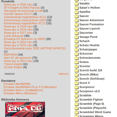
Poradniki
Satalite
Nowe gry w 2026 roku
(1)
SFX-Engine w MAD Pascalu
(3)
Satan's Hollow
Narzędzie do tworzenia scrolli
(12)
Satellite
Kartridż Sparta DOS X
(6)
Saucer
Usprawnienia magnetofonu XC12
(12)
Konserwacja stacji dysków 1050
(19)
Saucer Adventure
Konserwacja magnetofonu XC12
(15)
Saucer Formation
Nowe gry w 2020 roku
(2)
Saucer Launch
Nowe gry w 2019 roku
(35)
Nowe gry w 2017 roku
(3)
Saucerian
Larek pokazuje
(40)
Savage Pond
Emulacja ZX Spectrum na VBXE
(26)
Schach
Nowe gry w 2016 roku
(7)
Nowe gry w 2015 roku
(4)
Schatz-Hoehle
Partycjonowanie karty SIDE (APT/FAT16/FAT32)
Schatzjaeger
(1)
Schooner
BMPVIEW
(34)
Atari ST dla opornych
(75)
Schreckenstein
Nowe gry w 2014 roku
(19)
Sciana
Tritone engine
(11)
Scooter
QChan Engine
(6)
Scorch build 110
nowsze
starsze
Scorch (Miko)
Scorch (SoftScan)
Emulatory
Score 4
Emulator Atari800Win
Emulator Atari800Win PLus 4.0 (Windows)
Scorpions!
Emulator Atari++ (multiplatform)
Scorpions v2.0
Emulator Altirra (Windows)
Scrabble
Biblioteka Atarowca
Scramble Fighter
Scramble (Page 6)
Scramble (Playsoft)
Scrambled Word Game
Screaming Wings