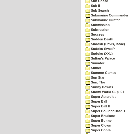
Sub Chase
Sub II
Sub Search
Submarine Commander
Submarine Hunter
Submission
Subtraction
Success
Sudden Death
Sudoku (Davis, Isaac)
Sudoku SweeP
Sudoku (XXL)
Sultan's Palace
Sumator
Sumer
Summer Games
Sun Star
Sun, The
Sunny Downs
Suomi World Cup '91
Super Asteroids
Super Ball
Super Ball II
Super Boulder Dash 1
Super Breakout
Super Bunny
Super Clown
Super Cobra