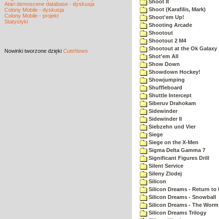
Shoot It
Atari demoscene database - dyskusja
Shoot (Karafilis, Mark)
Colony Mobile - dyskusja
Colony Mobile - projekt
Shoot'em Up!
Statystyki
Shooting Arcade
Shootout
Shootout 2 M4
Shootout at the Ok Galaxy
Nowinki
tworzone dzięki
CuteNews
Shot'em All
Show Down
Showdown Hockey!
Showjumping
Shuffleboard
Shuttle Intercept
Siberuv Drahokam
Sidewinder
Sidewinder II
Siebzehn und Vier
Siege
Siege on the X-Men
Sigma Delta Gamma 7
Significant Figures Drill
Silent Service
Sileny Zlodej
Silicon
Silicon Dreams - Return to
Silicon Dreams - Snowball
Silicon Dreams - The Worm 
Silicon Dreams Trilogy