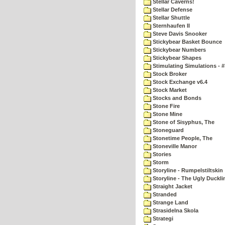
Stellar Caverns!
Stellar Defense
Stellar Shuttle
Sternhaufen II
Steve Davis Snooker
Stickybear Basket Bounce
Stickybear Numbers
Stickybear Shapes
Stimulating Simulations - #
Stock Broker
Stock Exchange v6.4
Stock Market
Stocks and Bonds
Stone Fire
Stone Mine
Stone of Sisyphus, The
Stoneguard
Stonetime People, The
Stoneville Manor
Stories
Storm
Storyline - Rumpelstiltskin
Storyline - The Ugly Duckli
Straight Jacket
Stranded
Strange Land
Strasidelna Skola
Strategi