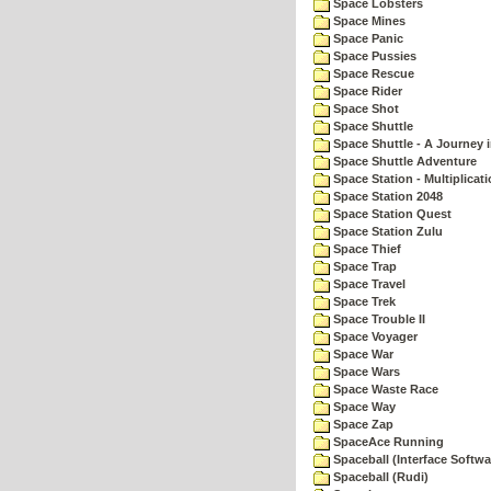
Space Lobsters
Space Mines
Space Panic
Space Pussies
Space Rescue
Space Rider
Space Shot
Space Shuttle
Space Shuttle - A Journey 
Space Shuttle Adventure
Space Station - Multiplicat
Space Station 2048
Space Station Quest
Space Station Zulu
Space Thief
Space Trap
Space Travel
Space Trek
Space Trouble II
Space Voyager
Space War
Space Wars
Space Waste Race
Space Way
Space Zap
SpaceAce Running
Spaceball (Interface Softwa
Spaceball (Rudi)