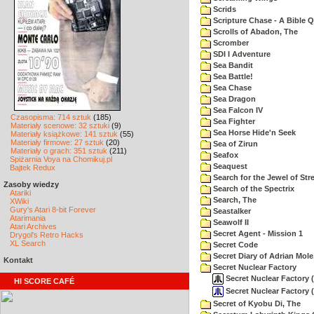
Scrids
Scripture Chase - A Bible Q
Scrolls of Abadon, The
Scromber
SDI I Adventure
Sea Bandit
Sea Battle!
Sea Chase
Sea Dragon
Sea Falcon IV
Czasopisma: 714 sztuk
(185)
Sea Fighter
Materiały scenowe: 32 sztuki
(9)
Sea Horse Hide'n Seek
Materiały książkowe: 141 sztuk
(55)
Materiały firmowe: 27 sztuk
(20)
Sea of Zirun
Materiały o grach: 351 sztuk
(211)
Seafox
Spiżarnia Voya na Chomikuj.pl
Seaquest
Bajtek Redux
Search for the Jewel of Str
Zasoby wiedzy
Search of the Spectrix
Atariki
Search, The
XWiki
Gury's Atari 8-bit Forever
Seastalker
Atarimania
Seawolf II
Atari Archives
Secret Agent - Mission 1
Drygol's Retro Hacks
XL Search
Secret Code
Secret Diary of Adrian Mole
Kontakt
Secret Nuclear Factory
Secret Nuclear Factory (
HI SCORE CAFÉ
Secret Nuclear Factory 
Secret of Kyobu Di, The