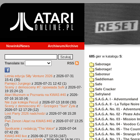
Nowinki/News
Archiwum/Archive
685
gier w katalogu
S
:
Translate to
RSS
Sabotage
Sabotage!
Saboteur
Letnia edycja Silly Venture 2026
z 2026-07-31
Saddleman
15:41 (36)
Pamięci Jurgiego
z 2026-07-21 12:42 (1)
Safe
Sceny z demosceny #7: opowiada SuN
z 2026-07-
Safe Cracker
19 15:24 (2)
Safryland
Atari Muzeum w Poznaniu na KWAS #40
z 2026-
07-16 16:10 (4)
S.A.G.A. I - Adventureland
Nie żyje kolega Pecuś
z 2026-07-13 18:00 (30)
S.A.G.A. II - La Tulipe Noire
Sceny z demosceny #7 - Grzegorz "Sun" Żyła
z
S.A.G.A. No. 01 - Adventur
2026-07-12 17:29 (12)
Lost Party 2026 nadchodzi
z 2026-07-08 15:28
S.A.G.A. No. 02 - Pirate Ad
(23)
S.A.G.A. No. 03 - Mission I
Pan Zenon i Atari na KWAS #40
z 2026-07-07 13:25
S.A.G.A. No. 04 - Voodoo C
(7)
Spotkanie z redakcją "The Voice"
z 2026-07-04
S.A.G.A. No. 05 - The Coun
07:42 (9)
S.A.G.A. No. 06 - Strange 
KWAS #40 live
z 2026-06-27 12:53 (167)
S.A.G.A. No. 13 - The Sorce
Spotkanie z grupą USSR
z 2026-06-26 19:36 (11)