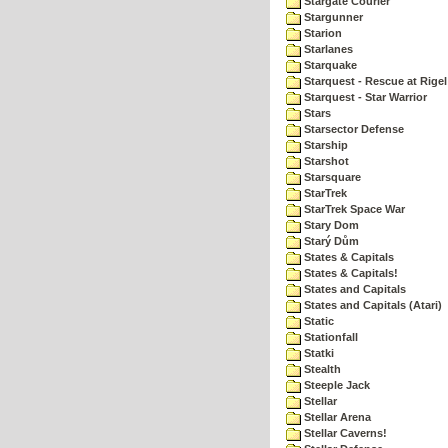
Stargate Courier
Stargunner
Starion
Starlanes
Starquake
Starquest - Rescue at Rigel
Starquest - Star Warrior
Stars
Starsector Defense
Starship
Starshot
Starsquare
StarTrek
StarTrek Space War
Stary Dom
Starý Dům
States & Capitals
States & Capitals!
States and Capitals
States and Capitals (Atari)
Static
Stationfall
Statki
Stealth
Steeple Jack
Stellar
Stellar Arena
Stellar Caverns!