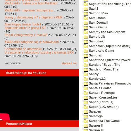
KWAS #40 - zabierzcie Atari Portfolio!
z 2026-06-23
Saga of Erik the Viking, Th
08:12 (0)
Sagi 1
KWAS #40 - naprawa retrosprzętu
z 2026-06-21
Salmon Run
17:15 (1)
Sceny z demosceny #7 z Bigerem i MBR
z 2026-
Sam Doma
06-19 22:08 (0)
Sam Doma II
Atari Floppy Image Toolkit
z 2026-06-17 13:51 (9)
Same Game
Spotkanie online z grupą LST
z 2026-06-16 16:32
(16)
Sammy the Sea Serpent
Recoil zintegrowany z macOS
z 2026-06-13 21:34
Samolocik
(5)
Samotnik
KWAS #40 odbędzie się w Katowicach
z 2026-06-
07 17:59 (25)
Samotnik (Tajemnice Atari)
Commodore po atarowsku
z 2026-05-28 21:50 (21)
Samurai's Game
Urządzenie z rekordowo szybką transmisją SIO!
z
Samuraj
2026-05-24 20:57 (116)
Sanctified Quest for Power
«« nowsze
starsze »»
Sands of Egypt, The
Sands of Mars, The
AtariOnline.pl na YouTube
Sandy
Sandy v3.2
Santa Paravia en Fiumacci
Santa's Grotto
Santa's Revenge
Saper Konstruktor
Saper (Latimus)
Saper (L.K. Avalon)
Saracen
Saratoga
Sarepska The Game
Pomocnik/Helper
Sargon II
Sargon III