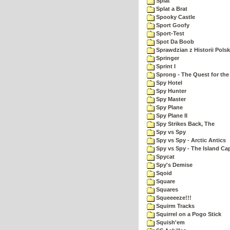
Splat
Splat a Brat
Spooky Castle
Sport Goofy
Sport-Test
Spot Da Boob
Sprawdzian z Historii Polsk
Springer
Sprint I
Sprong - The Quest for the
Spy Hotel
Spy Hunter
Spy Master
Spy Plane
Spy Plane II
Spy Strikes Back, The
Spy vs Spy
Spy vs Spy - Arctic Antics
Spy vs Spy - The Island Ca
Spycat
Spy's Demise
Sqoid
Square
Squares
Squeeeeze!!!
Squirm Tracks
Squirrel on a Pogo Stick
Squish'em