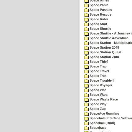
Space Mines
Space Panic
Space Pussies
Space Rescue
Space Rider
Space Shot
Space Shuttle
Space Shuttle - A Journey 
Space Shuttle Adventure
Space Station - Multiplicat
Space Station 2048
Space Station Quest
Space Station Zulu
Space Thief
Space Trap
Space Travel
Space Trek
Space Trouble II
Space Voyager
Space War
Space Wars
Space Waste Race
Space Way
Space Zap
SpaceAce Running
Spaceball (Interface Softwa
Spaceball (Rudi)
Spacebase