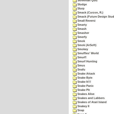
Slovenian Quiz
Sludge
Slurp
Smack (Curzon, R.)
Smack (Future Design Stud
Small Reversi
Smarty
Smash
Smasher
Smerfy
Smok
Smok (ArSoft)
Smokey
Smuffies' World
Smurf!
Smurf Hunting
Smus
Snafu
Snake Attack
Snake Byte
Snake It!!!
Snake Panic
Snake Pit
Snakes Alive
Snakes and Labbers
Snakes of Atari Island
Snakey II
Snap