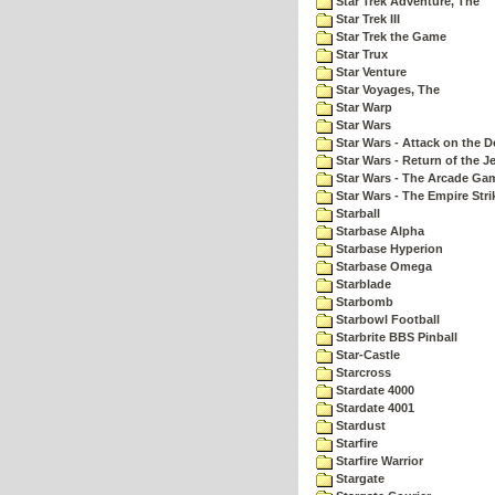
Star Trek Adventure, The
Star Trek III
Star Trek the Game
Star Trux
Star Venture
Star Voyages, The
Star Warp
Star Wars
Star Wars - Attack on the D
Star Wars - Return of the Je
Star Wars - The Arcade Ga
Star Wars - The Empire Str
Starball
Starbase Alpha
Starbase Hyperion
Starbase Omega
Starblade
Starbomb
Starbowl Football
Starbrite BBS Pinball
Star-Castle
Starcross
Stardate 4000
Stardate 4001
Stardust
Starfire
Starfire Warrior
Stargate