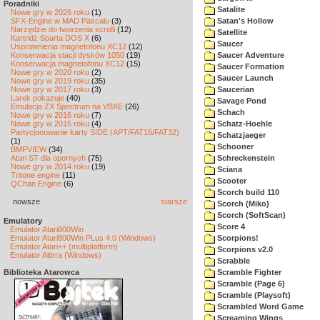
Poradniki
Satalite
Nowe gry w 2026 roku
(1)
SFX-Engine w MAD Pascalu
(3)
Satan's Hollow
Narzędzie do tworzenia scrolli
(12)
Satellite
Kartridż Sparta DOS X
(6)
Saucer
Usprawnienia magnetofonu XC12
(12)
Konserwacja stacji dysków 1050
(19)
Saucer Adventure
Konserwacja magnetofonu XC12
(15)
Saucer Formation
Nowe gry w 2020 roku
(2)
Saucer Launch
Nowe gry w 2019 roku
(35)
Nowe gry w 2017 roku
(3)
Saucerian
Larek pokazuje
(40)
Savage Pond
Emulacja ZX Spectrum na VBXE
(26)
Schach
Nowe gry w 2016 roku
(7)
Nowe gry w 2015 roku
(4)
Schatz-Hoehle
Partycjonowanie karty SIDE (APT/FAT16/FAT32)
Schatzjaeger
(1)
Schooner
BMPVIEW
(34)
Atari ST dla opornych
(75)
Schreckenstein
Nowe gry w 2014 roku
(19)
Sciana
Tritone engine
(11)
Scooter
QChan Engine
(6)
Scorch build 110
nowsze
starsze
Scorch (Miko)
Scorch (SoftScan)
Emulatory
Score 4
Emulator Atari800Win
Emulator Atari800Win PLus 4.0 (Windows)
Scorpions!
Emulator Atari++ (multiplatform)
Scorpions v2.0
Emulator Altirra (Windows)
Scrabble
Biblioteka Atarowca
Scramble Fighter
Scramble (Page 6)
Scramble (Playsoft)
Scrambled Word Game
Screaming Wings