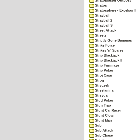
Stratoblaster Outpost
Stratos
Stratosphere - Excelsor II
Strayball
Strayball 2
Strayball S
Street Attack
Streets
Strictly Gone Bananas
Strike Force
Strikes 'n' Spares
Strip Blackjack
Strip Blackjack II
Strip Funmaze
Strip Poker
Stroj Casu
Stroq
Stryczek
Strzelanina
Strzyga
Stud Poker
Stun Trap
Stunt Car Racer
Stunt Clown
Stunt Man
Sub
Sub Attack
Sub Chase