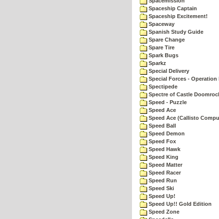
Spacemission
Spaceship Captain
Spaceship Excitement!
Spaceway
Spanish Study Guide
Spare Change
Spare Tire
Spark Bugs
Sparkz
Special Delivery
Special Forces - Operation 
Spectipede
Spectre of Castle Doomroc
Speed - Puzzle
Speed Ace
Speed Ace (Callisto Compu
Speed Ball
Speed Demon
Speed Fox
Speed Hawk
Speed King
Speed Matter
Speed Racer
Speed Run
Speed Ski
Speed Up!
Speed Up!! Gold Edition
Speed Zone