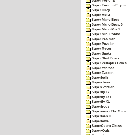
Super Fortuna
Super Fortuna Edytor
Super Huey
Super Husa
Super Mario Bros
Super Mario Bros. 3
Super Mario Pos 3
Super Mini Robbo
Super Pac-Man
Super Puzzler
Super Rover
Super Snake
Super Stud Poker
Super Wumpus Caves
Super Yahtsee
Super Zaxxon
Superballe
Superchase!
Supereversion
Superfly 1k
Superfly 1k+
Superfly XL
Superfrogs
Superman - The Game
Superman III
Supernova
SuperQuerg Chess
Super-Quiz