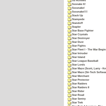
SS Achilles
Sssnake It!
Ssssnake!
Ssssnake!!!!
Stack Up
Stampede
Standoff
Stapler
Star Base Fighter
Star Crystals
Star Destroyer
Star Dust
Star Fights
Star Fleet I - The War Begin
Star Intruder
Star Island
Star League Baseball
Star Lords
Star Maze (Scott, Larry - Ke
Star Maze (Sir-Tech Softwa
Star Merchant
Star Protector
Star Raiders
Star Raiders II
Star Rider
Star Road
Star Sentry
Star Trek