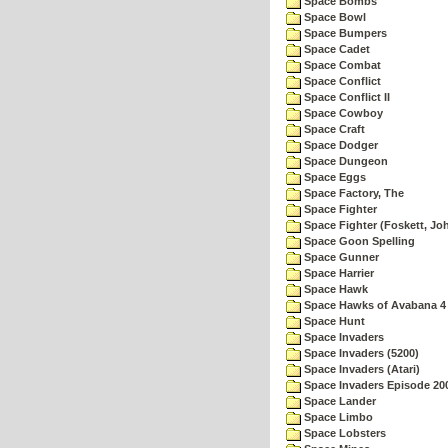
Space Bombs
Space Bowl
Space Bumpers
Space Cadet
Space Combat
Space Conflict
Space Conflict II
Space Cowboy
Space Craft
Space Dodger
Space Dungeon
Space Eggs
Space Factory, The
Space Fighter
Space Fighter (Foskett, Jo
Space Goon Spelling
Space Gunner
Space Harrier
Space Hawk
Space Hawks of Avabana 4
Space Hunt
Space Invaders
Space Invaders (5200)
Space Invaders (Atari)
Space Invaders Episode 20
Space Lander
Space Limbo
Space Lobsters