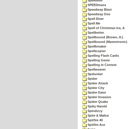
Speedello
SPEEDmaza
Speedway Blast
Speedway One
Spell Diver
Spell Me
Spell of Christmas Ice, A
Spellbetter
Spellbound (Brown, H.)
Spellbound (Mastertronic)
Spellbreaker
Spellicopter
Spelling Flash Cards
Spelling Genie
Spelling in Context
Spellweaver
Spelunker
Spider
Spider Attack
Spider City
Spider Eater
Spider Invasion
Spider Quake
Spiky Harold
Spindizzy
Spite & Malice
Spitfire 40
Spitfire Ace