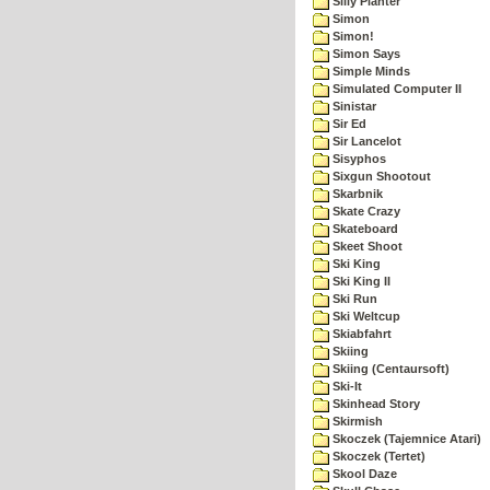
Silly Planter
Simon
Simon!
Simon Says
Simple Minds
Simulated Computer II
Sinistar
Sir Ed
Sir Lancelot
Sisyphos
Sixgun Shootout
Skarbnik
Skate Crazy
Skateboard
Skeet Shoot
Ski King
Ski King II
Ski Run
Ski Weltcup
Skiabfahrt
Skiing
Skiing (Centaursoft)
Ski-It
Skinhead Story
Skirmish
Skoczek (Tajemnice Atari)
Skoczek (Tertet)
Skool Daze