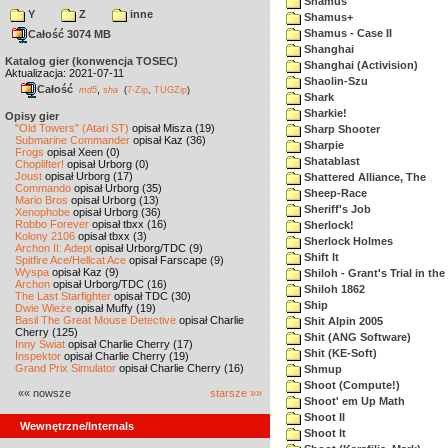
Shamus
Y
Z
inne
Shamus+
Shamus - Case II
Całość 3074 MB
Shanghai
Katalog gier (konwencja TOSEC)
Shanghai (Activision)
Aktualizacja: 2021-07-11
Shaolin-Szu
Całość
,
md5
sha
(
7-Zip
,
TUGZip
)
Shark
Sharkie!
Opisy gier
"Old Towers" (Atari ST)
opisał Misza (19)
Sharp Shooter
Submarine Commander
opisał Kaz (36)
Sharpie
Frogs
opisał Xeen (0)
Shatablast
Choplifter!
opisał Urborg (0)
Joust
opisał Urborg (17)
Shattered Alliance, The
Commando
opisał Urborg (35)
Sheep-Race
Mario Bros
opisał Urborg (13)
Sheriff's Job
Xenophobe
opisał Urborg (36)
Robbo Forever
opisał tbxx (16)
Sherlock!
Kolony 2106
opisał tbxx (3)
Sherlock Holmes
Archon II: Adept
opisał Urborg/TDC (9)
Shift It
Spitfire Ace/Hellcat Ace
opisał Farscape (9)
Wyspa
opisał Kaz (9)
Shiloh - Grant's Trial in th
Archon
opisał Urborg/TDC (16)
Shiloh 1862
The Last Starfighter
opisał TDC (30)
Ship
Dwie Wieże
opisał Muffy (19)
Basil The Great Mouse Detective
opisał Charlie
Shit Alpin 2005
Cherry (125)
Shit (ANG Software)
Inny Świat
opisał Charlie Cherry (17)
Shit (KE-Soft)
Inspektor
opisał Charlie Cherry (19)
Grand Prix Simulator
opisał Charlie Cherry (16)
Shmup
Shoot (Compute!)
«« nowsze
starsze »»
Shoot' em Up Math
Shoot II
Wewnętrzne/Internals
Shoot It