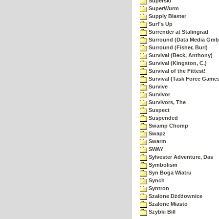
Superski
SuperWurm
Supply Blaster
Surf's Up
Surrender at Stalingrad
Surround (Data Media Gmb
Surround (Fisher, Burl)
Survival (Beck, Anthony)
Survival (Kingston, C.)
Survival of the Fittest!
Survival (Task Force Game
Survive
Survivor
Survivors, The
Suspect
Suspended
Swamp Chomp
Swapz
Swarm
SWAY
Sylvester Adventure, Das
Symbolism
Syn Boga Wiatru
Synch
Syntron
Szalone Dżdżownice
Szalone Miasto
Szybki Bill