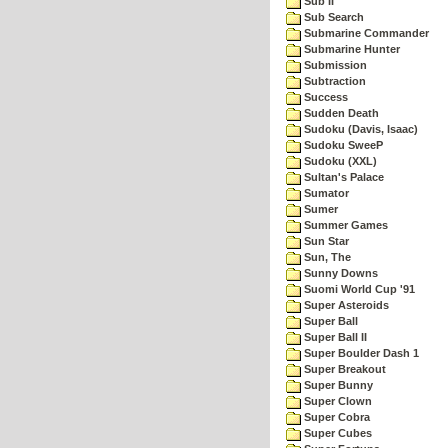
Sub II
Sub Search
Submarine Commander
Submarine Hunter
Submission
Subtraction
Success
Sudden Death
Sudoku (Davis, Isaac)
Sudoku SweeP
Sudoku (XXL)
Sultan's Palace
Sumator
Sumer
Summer Games
Sun Star
Sun, The
Sunny Downs
Suomi World Cup '91
Super Asteroids
Super Ball
Super Ball II
Super Boulder Dash 1
Super Breakout
Super Bunny
Super Clown
Super Cobra
Super Cubes