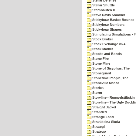
Stellar Defense
Stellar Shuttle
Sternhaufen II
Steve Davis Snooker
Stickybear Basket Bounce
Stickybear Numbers
Stickybear Shapes
Stimulating Simulations - #
Stock Broker
Stock Exchange v6.4
Stock Market
Stocks and Bonds
Stone Fire
Stone Mine
Stone of Sisyphus, The
Stoneguard
Stonetime People, The
Stoneville Manor
Stories
Storm
Storyline - Rumpelstiltskin
Storyline - The Ugly Duckli
Straight Jacket
Stranded
Strange Land
Strasidelna Skola
Strategi
Stratego