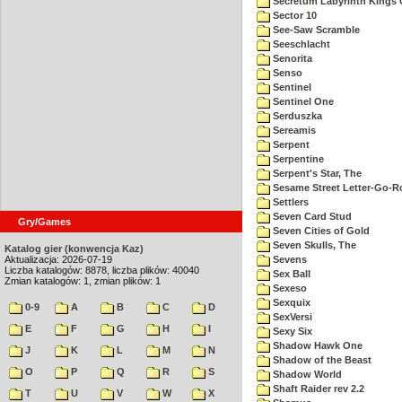
Secretum Labyrinth Kings 
Sector 10
See-Saw Scramble
Seeschlacht
Senorita
Senso
Sentinel
Sentinel One
Serduszka
Sereamis
Serpent
Serpentine
Serpent's Star, The
Sesame Street Letter-Go-
Settlers
Seven Card Stud
Gry/Games
Seven Cities of Gold
Seven Skulls, The
Katalog gier (konwencja Kaz)
Aktualizacja: 2026-07-19
Sevens
Liczba katalogów: 8878, liczba plików: 40040
Sex Ball
Zmian katalogów: 1, zmian plików: 1
Sexeso
Sexquix
0-9
A
B
C
D
SexVersi
E
F
G
H
I
Sexy Six
Shadow Hawk One
J
K
L
M
N
Shadow of the Beast
O
P
Q
R
S
Shadow World
Shaft Raider rev 2.2
T
U
V
W
X