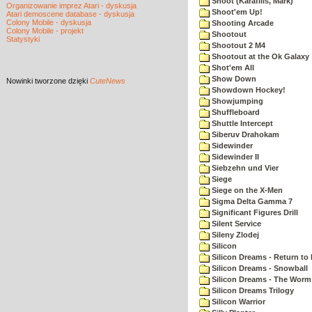
Shoot (Karafilis, Mark)
Organizowanie imprez Atari - dyskusja
Shoot'em Up!
Atari demoscene database - dyskusja
Colony Mobile - dyskusja
Shooting Arcade
Colony Mobile - projekt
Shootout
Statystyki
Shootout 2 M4
Shootout at the Ok Galaxy
Shot'em All
Show Down
Nowinki
tworzone dzięki
CuteNews
Showdown Hockey!
Showjumping
Shuffleboard
Shuttle Intercept
Siberuv Drahokam
Sidewinder
Sidewinder II
Siebzehn und Vier
Siege
Siege on the X-Men
Sigma Delta Gamma 7
Significant Figures Drill
Silent Service
Sileny Zlodej
Silicon
Silicon Dreams - Return to
Silicon Dreams - Snowball
Silicon Dreams - The Worm 
Silicon Dreams Trilogy
Silicon Warrior