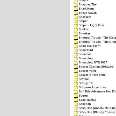
Snap II
Snapper, The
Snark Hunt
Sneak Attack
Sneakers
Sniper
Sniper - Light Gun
Snokie
Snooker
Snooper Troops - The Disa
Snooper Troops - The Gran
Snow Ball Fight
Snow Bird
Snowball
Snowplow
Snowplow NYD 2017
Soccer (Gamma Software)
Soccer Pong
Soccer (Thorn EMI)
Softball
Softoy, The
Softporn Adventure
SoftSide Adventure No. 13 
Sogon
Soko Maniac
Sokoban
Soko-Ban (Anschuetz, Eric
Soko-Ban (Bloody Coders)