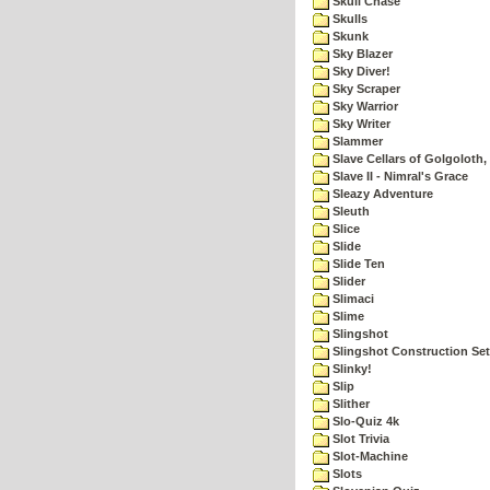
Skull Chase
Skulls
Skunk
Sky Blazer
Sky Diver!
Sky Scraper
Sky Warrior
Sky Writer
Slammer
Slave Cellars of Golgoloth,
Slave II - Nimral's Grace
Sleazy Adventure
Sleuth
Slice
Slide
Slide Ten
Slider
Slimaci
Slime
Slingshot
Slingshot Construction Set
Slinky!
Slip
Slither
Slo-Quiz 4k
Slot Trivia
Slot-Machine
Slots