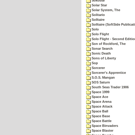
Sokobar
Solar Star
Solar System, The
Solitario
Solltaire
Solltaire (SoftSide Publicat
Solo
Solo Flight
Solo Flight - Second Editio
Son of Rockford, The
Sonar Search
Sonic Death
Sons of Liberty
Sop
Sorcerer
Sorcerer's Apprentice
S.O.S. Mangan
SOS Saturn
South Seas Trader 1906
Space 1999
Space Ace
Space Arena
Space Attack
Space Ball
Space Base
Space Battle
Space Binvaders
Space Blaster