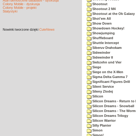
Atari demoscene database - dyskusja
Colony Mobile - dyskusja
Shootout
Colony Mobile - projekt
Shootout 2 M4
Statystyki
Shootout at the Ok Galaxy
Shot'em All
Show Down
Showdown Hockey!
Nowinki
tworzone dzięki
CuteNews
Showjumping
Shuffleboard
Shuttle Intercept
Siberuv Drahokam
Sidewinder
Sidewinder II
Siebzehn und Vier
Siege
Siege on the X-Men
Sigma Delta Gamma 7
Significant Figures Drill
Silent Service
Sileny Zlodej
Silicon
Silicon Dreams - Return to
Silicon Dreams - Snowball
Silicon Dreams - The Worm 
Silicon Dreams Trilogy
Silicon Warrior
Silly Planter
Simon
Simon!