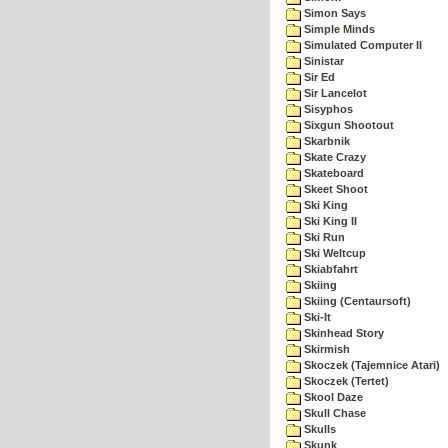
Simon Says
Simple Minds
Simulated Computer II
Sinistar
Sir Ed
Sir Lancelot
Sisyphos
Sixgun Shootout
Skarbnik
Skate Crazy
Skateboard
Skeet Shoot
Ski King
Ski King II
Ski Run
Ski Weltcup
Skiabfahrt
Skiing
Skiing (Centaursoft)
Ski-It
Skinhead Story
Skirmish
Skoczek (Tajemnice Atari)
Skoczek (Tertet)
Skool Daze
Skull Chase
Skulls
Skunk