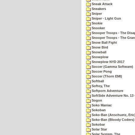
Sneak Attack
Sneakers
Sniper
Sniper - Light Gun
Snokie
Snooker
Snooper Troops - The Disa
Snooper Troops - The Gran
Snow Ball Fight
Snow Bird
Snowball
Snowplow
Snowplow NYD 2017
Soccer (Gamma Software)
Soccer Pong
Soccer (Thorn EMI)
Softball
Softoy, The
Softporn Adventure
SoftSide Adventure No. 13 
Sogon
Soko Maniac
Sokoban
Soko-Ban (Anschuetz, Eric
Soko-Ban (Bloody Coders)
Sokobar
Solar Star
Solar System, The