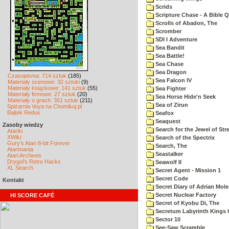
Scrids
Scripture Chase - A Bible Q
Scrolls of Abadon, The
Scromber
SDI I Adventure
Sea Bandit
Sea Battle!
Sea Chase
Sea Dragon
Czasopisma: 714 sztuk
(185)
Sea Falcon IV
Materiały scenowe: 32 sztuki
(9)
Materiały książkowe: 141 sztuk
(55)
Sea Fighter
Materiały firmowe: 27 sztuk
(20)
Sea Horse Hide'n Seek
Materiały o grach: 351 sztuk
(211)
Sea of Zirun
Spiżarnia Voya na Chomikuj.pl
Bajtek Redux
Seafox
Seaquest
Zasoby wiedzy
Search for the Jewel of Str
Atariki
XWiki
Search of the Spectrix
Gury's Atari 8-bit Forever
Search, The
Atarimania
Seastalker
Atari Archives
Drygol's Retro Hacks
Seawolf II
XL Search
Secret Agent - Mission 1
Secret Code
Kontakt
Secret Diary of Adrian Mole
Secret Nuclear Factory
HI SCORE CAFÉ
Secret of Kyobu Di, The
Secretum Labyrinth Kings 
Sector 10
See-Saw Scramble