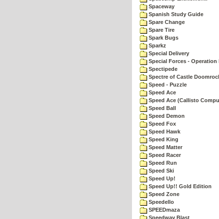
Spaceway
Spanish Study Guide
Spare Change
Spare Tire
Spark Bugs
Sparkz
Special Delivery
Special Forces - Operation 
Spectipede
Spectre of Castle Doomroc
Speed - Puzzle
Speed Ace
Speed Ace (Callisto Compu
Speed Ball
Speed Demon
Speed Fox
Speed Hawk
Speed King
Speed Matter
Speed Racer
Speed Run
Speed Ski
Speed Up!
Speed Up!! Gold Edition
Speed Zone
Speedello
SPEEDmaza
Speedway Blast