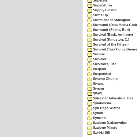
Superski
SuperWurm
Supply Blaster
Surf's Up
Surrender at Stalingrad
Surround (Data Media Gmb
Surround (Fisher, Burl)
Survival (Beck, Anthony)
Survival (Kingston, C.)
Survival of the Fittest!
Survival (Task Force Game
Survive
Survivor
Survivors, The
Suspect
Suspended
Swamp Chomp
Swapz
Swarm
SWAY
Sylvester Adventure, Das
Symbolism
Syn Boga Wiatru
Synch
Syntron
Szalone Dżdżownice
Szalone Miasto
Szybki Bill