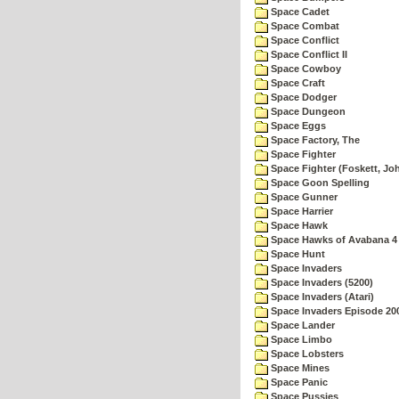
Space Cadet
Space Combat
Space Conflict
Space Conflict II
Space Cowboy
Space Craft
Space Dodger
Space Dungeon
Space Eggs
Space Factory, The
Space Fighter
Space Fighter (Foskett, Jo
Space Goon Spelling
Space Gunner
Space Harrier
Space Hawk
Space Hawks of Avabana 4
Space Hunt
Space Invaders
Space Invaders (5200)
Space Invaders (Atari)
Space Invaders Episode 20
Space Lander
Space Limbo
Space Lobsters
Space Mines
Space Panic
Space Pussies