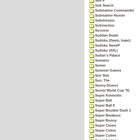
Sub II
Sub Search
Submarine Commander
Submarine Hunter
Submission
Subtraction
Success
Sudden Death
Sudoku (Davis, Isaac)
Sudoku SweeP
Sudoku (XXL)
Sultan's Palace
Sumator
Sumer
Summer Games
Sun Star
Sun, The
Sunny Downs
Suomi World Cup '91
Super Asteroids
Super Ball
Super Ball II
Super Boulder Dash 1
Super Breakout
Super Bunny
Super Clown
Super Cobra
Super Cubes