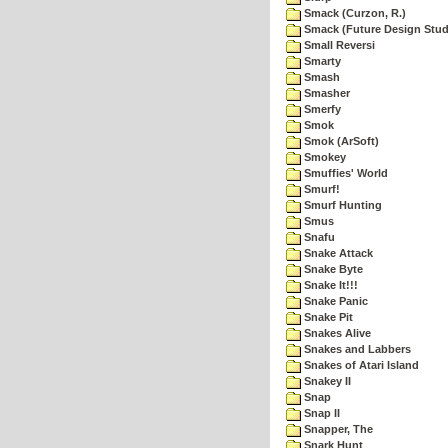
Smack (Curzon, R.)
Smack (Future Design Stud
Small Reversi
Smarty
Smash
Smasher
Smerfy
Smok
Smok (ArSoft)
Smokey
Smuffies' World
Smurf!
Smurf Hunting
Smus
Snafu
Snake Attack
Snake Byte
Snake It!!!
Snake Panic
Snake Pit
Snakes Alive
Snakes and Labbers
Snakes of Atari Island
Snakey II
Snap
Snap II
Snapper, The
Snark Hunt