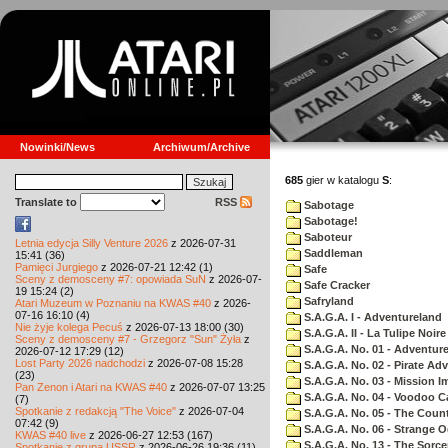
Nowinki/News
Archiwum/Archive
685
gier w katalogu
S
:
Translate to
RSS
Sabotage
Sabotage!
Saboteur
Letnia edycja Silly Venture 2026
z 2026-07-31
Saddleman
15:41 (36)
Pamięci Jurgiego
z 2026-07-21 12:42 (1)
Safe
Sceny z demosceny #7: opowiada SuN
z 2026-07-
Safe Cracker
19 15:24 (2)
Safryland
Atari Muzeum w Poznaniu na KWAS #40
z 2026-
07-16 16:10 (4)
S.A.G.A. I - Adventureland
Nie żyje kolega Pecuś
z 2026-07-13 18:00 (30)
S.A.G.A. II - La Tulipe Noire
Sceny z demosceny #7 - Grzegorz "Sun" Żyła
z
S.A.G.A. No. 01 - Adventur
2026-07-12 17:29 (12)
Lost Party 2026 nadchodzi
z 2026-07-08 15:28
S.A.G.A. No. 02 - Pirate Ad
(23)
S.A.G.A. No. 03 - Mission I
Pan Zenon i Atari na KWAS #40
z 2026-07-07 13:25
S.A.G.A. No. 04 - Voodoo C
(7)
Spotkanie z redakcją "The Voice"
z 2026-07-04
S.A.G.A. No. 05 - The Coun
07:42 (9)
S.A.G.A. No. 06 - Strange 
KWAS #40 live
z 2026-06-27 12:53 (167)
S.A.G.A. No. 13 - The Sorce
Spotkanie z grupą USSR
z 2026-06-26 19:36 (11)