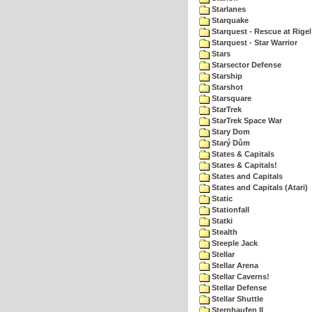
Starlanes
Starquake
Starquest - Rescue at Rigel
Starquest - Star Warrior
Stars
Starsector Defense
Starship
Starshot
Starsquare
StarTrek
StarTrek Space War
Stary Dom
Starý Dům
States & Capitals
States & Capitals!
States and Capitals
States and Capitals (Atari)
Static
Stationfall
Statki
Stealth
Steeple Jack
Stellar
Stellar Arena
Stellar Caverns!
Stellar Defense
Stellar Shuttle
Sternhaufen II