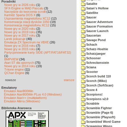
Poradniki
Satalite
Nowe gry w 2026 roku
(1)
SFX-Engine w MAD Pascalu
(3)
Satan's Hollow
Narzędzie do tworzenia scrolli
(12)
Satellite
Kartridż Sparta DOS X
(6)
Saucer
Usprawnienia magnetofonu XC12
(12)
Konserwacja stacji dysków 1050
(19)
Saucer Adventure
Konserwacja magnetofonu XC12
(15)
Saucer Formation
Nowe gry w 2020 roku
(2)
Saucer Launch
Nowe gry w 2019 roku
(35)
Nowe gry w 2017 roku
(3)
Saucerian
Larek pokazuje
(40)
Savage Pond
Emulacja ZX Spectrum na VBXE
(26)
Schach
Nowe gry w 2016 roku
(7)
Nowe gry w 2015 roku
(4)
Schatz-Hoehle
Partycjonowanie karty SIDE (APT/FAT16/FAT32)
Schatzjaeger
(1)
Schooner
BMPVIEW
(34)
Atari ST dla opornych
(75)
Schreckenstein
Nowe gry w 2014 roku
(19)
Sciana
Tritone engine
(11)
Scooter
QChan Engine
(6)
Scorch build 110
nowsze
starsze
Scorch (Miko)
Scorch (SoftScan)
Emulatory
Score 4
Emulator Atari800Win
Emulator Atari800Win PLus 4.0 (Windows)
Scorpions!
Emulator Atari++ (multiplatform)
Scorpions v2.0
Emulator Altirra (Windows)
Scrabble
Biblioteka Atarowca
Scramble Fighter
Scramble (Page 6)
Scramble (Playsoft)
Scrambled Word Game
Screaming Wings