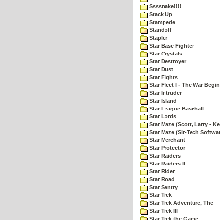
Ssssnake!!!!
Stack Up
Stampede
Standoff
Stapler
Star Base Fighter
Star Crystals
Star Destroyer
Star Dust
Star Fights
Star Fleet I - The War Begin
Star Intruder
Star Island
Star League Baseball
Star Lords
Star Maze (Scott, Larry - Ke
Star Maze (Sir-Tech Softwa
Star Merchant
Star Protector
Star Raiders
Star Raiders II
Star Rider
Star Road
Star Sentry
Star Trek
Star Trek Adventure, The
Star Trek III
Star Trek the Game