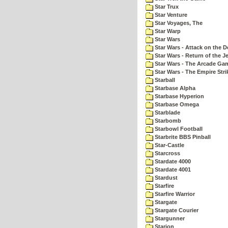
Star Trux
Star Venture
Star Voyages, The
Star Warp
Star Wars
Star Wars - Attack on the D
Star Wars - Return of the Je
Star Wars - The Arcade Ga
Star Wars - The Empire Str
Starball
Starbase Alpha
Starbase Hyperion
Starbase Omega
Starblade
Starbomb
Starbowl Football
Starbrite BBS Pinball
Star-Castle
Starcross
Stardate 4000
Stardate 4001
Stardust
Starfire
Starfire Warrior
Stargate
Stargate Courier
Stargunner
Starion