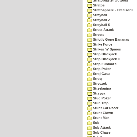
Stratoblaster Outpost
Stratos
Stratosphere - Excelsor II
Strayball
Strayball 2
Strayball S
Street Attack
Streets
Strictly Gone Bananas
Strike Force
Strikes 'n' Spares
Strip Blackjack
Strip Blackjack II
Strip Funmaze
Strip Poker
Stroj Casu
Stroq
Stryczek
Strzelanina
Strzyga
Stud Poker
Stun Trap
Stunt Car Racer
Stunt Clown
Stunt Man
Sub
Sub Attack
Sub Chase