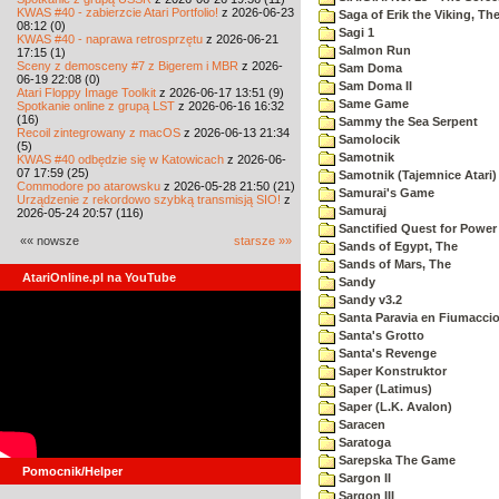
KWAS #40 - zabierzcie Atari Portfolio!
z 2026-06-23
Saga of Erik the Viking, Th
08:12 (0)
Sagi 1
KWAS #40 - naprawa retrosprzętu
z 2026-06-21
Salmon Run
17:15 (1)
Sceny z demosceny #7 z Bigerem i MBR
z 2026-
Sam Doma
06-19 22:08 (0)
Sam Doma II
Atari Floppy Image Toolkit
z 2026-06-17 13:51 (9)
Same Game
Spotkanie online z grupą LST
z 2026-06-16 16:32
(16)
Sammy the Sea Serpent
Recoil zintegrowany z macOS
z 2026-06-13 21:34
Samolocik
(5)
Samotnik
KWAS #40 odbędzie się w Katowicach
z 2026-06-
07 17:59 (25)
Samotnik (Tajemnice Atari)
Commodore po atarowsku
z 2026-05-28 21:50 (21)
Samurai's Game
Urządzenie z rekordowo szybką transmisją SIO!
z
Samuraj
2026-05-24 20:57 (116)
Sanctified Quest for Power
«« nowsze
starsze »»
Sands of Egypt, The
Sands of Mars, The
AtariOnline.pl na YouTube
Sandy
Sandy v3.2
Santa Paravia en Fiumacci
Santa's Grotto
Santa's Revenge
Saper Konstruktor
Saper (Latimus)
Saper (L.K. Avalon)
Saracen
Saratoga
Sarepska The Game
Pomocnik/Helper
Sargon II
Sargon III