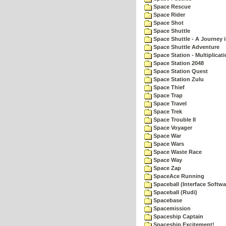
Space Rescue
Space Rider
Space Shot
Space Shuttle
Space Shuttle - A Journey 
Space Shuttle Adventure
Space Station - Multiplicat
Space Station 2048
Space Station Quest
Space Station Zulu
Space Thief
Space Trap
Space Travel
Space Trek
Space Trouble II
Space Voyager
Space War
Space Wars
Space Waste Race
Space Way
Space Zap
SpaceAce Running
Spaceball (Interface Softwa
Spaceball (Rudi)
Spacebase
Spacemission
Spaceship Captain
Spaceship Excitement!