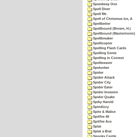
Speedway One
Spell Diver
Spell Me
Spell of Christmas Ice, A
Spellbetter
Spellbound (Brown, H.)
Spellbound (Mastertronic)
Spellbreaker
Spellicopter
Spelling Flash Cards
Spelling Genie
Spelling in Context
Spellweaver
Spelunker
Spider
Spider Attack
Spider City
Spider Eater
Spider Invasion
Spider Quake
Spiky Harold
Spindizzy
Spite & Malice
Spitfire 40
Spitfire Ace
Splat
Splat a Brat
Spooky Castle