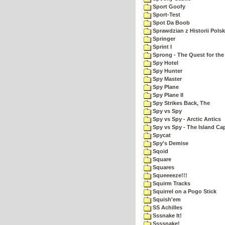
Sport Goofy
Sport-Test
Spot Da Boob
Sprawdzian z Historii Polsk
Springer
Sprint I
Sprong - The Quest for the
Spy Hotel
Spy Hunter
Spy Master
Spy Plane
Spy Plane II
Spy Strikes Back, The
Spy vs Spy
Spy vs Spy - Arctic Antics
Spy vs Spy - The Island Ca
Spycat
Spy's Demise
Sqoid
Square
Squares
Squeeeeze!!!
Squirm Tracks
Squirrel on a Pogo Stick
Squish'em
SS Achilles
Sssnake It!
Ssssnake!