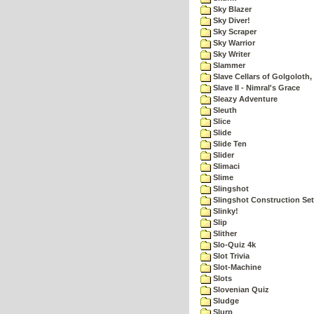
Sky Blazer
Sky Diver!
Sky Scraper
Sky Warrior
Sky Writer
Slammer
Slave Cellars of Golgoloth,
Slave II - Nimral's Grace
Sleazy Adventure
Sleuth
Slice
Slide
Slide Ten
Slider
Slimaci
Slime
Slingshot
Slingshot Construction Set
Slinky!
Slip
Slither
Slo-Quiz 4k
Slot Trivia
Slot-Machine
Slots
Slovenian Quiz
Sludge
Slurp