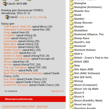
Shanghai
Całość 3074 MB
Shanghai (Activision)
Katalog gier (konwencja TOSEC)
Shaolin-Szu
Aktualizacja: 2021-07-11
Shark
Całość
,
md5
sha
(
7-Zip
,
TUGZip
)
Sharkie!
Sharp Shooter
Opisy gier
"Old Towers" (Atari ST)
opisał Misza (19)
Sharpie
Submarine Commander
opisał Kaz (36)
Shatablast
Frogs
opisał Xeen (0)
Shattered Alliance, The
Choplifter!
opisał Urborg (0)
Joust
opisał Urborg (17)
Sheep-Race
Commando
opisał Urborg (35)
Sheriff's Job
Mario Bros
opisał Urborg (13)
Sherlock!
Xenophobe
opisał Urborg (36)
Robbo Forever
opisał tbxx (16)
Sherlock Holmes
Kolony 2106
opisał tbxx (3)
Shift It
Archon II: Adept
opisał Urborg/TDC (9)
Shiloh - Grant's Trial in th
Spitfire Ace/Hellcat Ace
opisał Farscape (9)
Wyspa
opisał Kaz (9)
Shiloh 1862
Archon
opisał Urborg/TDC (16)
Ship
The Last Starfighter
opisał TDC (30)
Shit Alpin 2005
Dwie Wieże
opisał Muffy (19)
Basil The Great Mouse Detective
opisał Charlie
Shit (ANG Software)
Cherry (125)
Shit (KE-Soft)
Inny Świat
opisał Charlie Cherry (17)
Shmup
Inspektor
opisał Charlie Cherry (19)
Grand Prix Simulator
opisał Charlie Cherry (16)
Shoot (Compute!)
Shoot' em Up Math
«« nowsze
starsze »»
Shoot II
Shoot It
Wewnętrzne/Internals
Shoot (Karafilis, Mark)
Shoot'em Up!
Organizowanie imprez Atari - dyskusja
Shooting Arcade