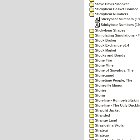
Steve Davis Snooker
Stickybear Basket Bounce
Stickybear Numbers
Stickybear Numbers (19
Stickybear Numbers (19
Stickybear Shapes
Stimulating Simulations - #
Stock Broker
Stock Exchange v6.4
Stock Market
Stocks and Bonds
Stone Fire
Stone Mine
Stone of Sisyphus, The
Stoneguard
Stonetime People, The
Stoneville Manor
Stories
Storm
Storyline - Rumpelstiltskin
Storyline - The Ugly Duckli
Straight Jacket
Stranded
Strange Land
Strasidelna Skola
Strategi
Stratego