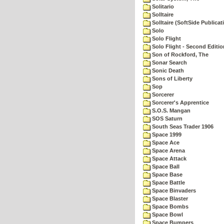
Solitario
Solltaire
Solltaire (SoftSide Publicat
Solo
Solo Flight
Solo Flight - Second Editio
Son of Rockford, The
Sonar Search
Sonic Death
Sons of Liberty
Sop
Sorcerer
Sorcerer's Apprentice
S.O.S. Mangan
SOS Saturn
South Seas Trader 1906
Space 1999
Space Ace
Space Arena
Space Attack
Space Ball
Space Base
Space Battle
Space Binvaders
Space Blaster
Space Bombs
Space Bowl
Space Bumpers