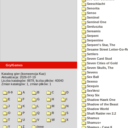
Seeschlacht
Senorita
Senso
Sentinel
Sentinel One
Serduszka
Sereamis
Serpent
Serpentine
Serpent's Star, The
Sesame Street Letter-Go-
Settlers
Seven Card Stud
Seven Cities of Gold
Gry/Games
Seven Skulls, The
Sevens
Katalog gier (konwencja Kaz)
Sex Ball
Aktualizacja: 2026-07-19
Liczba katalogów: 8878, liczba plików: 40040
Sexeso
Zmian katalogów: 1, zmian plików: 1
Sexquix
SexVersi
0-9
A
B
C
D
Sexy Six
E
F
G
H
I
Shadow Hawk One
Shadow of the Beast
J
K
L
M
N
Shadow World
O
P
Q
R
S
Shaft Raider rev 2.2
Shamus
T
U
V
W
X
Shamus+
Y
Z
inne
Shamus - Case II