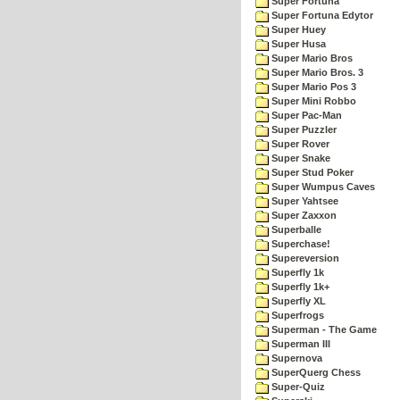
Super Fortuna
Super Fortuna Edytor
Super Huey
Super Husa
Super Mario Bros
Super Mario Bros. 3
Super Mario Pos 3
Super Mini Robbo
Super Pac-Man
Super Puzzler
Super Rover
Super Snake
Super Stud Poker
Super Wumpus Caves
Super Yahtsee
Super Zaxxon
Superballe
Superchase!
Supereversion
Superfly 1k
Superfly 1k+
Superfly XL
Superfrogs
Superman - The Game
Superman III
Supernova
SuperQuerg Chess
Super-Quiz