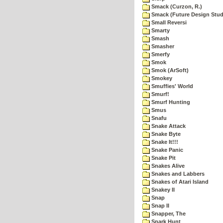
Smack (Curzon, R.)
Smack (Future Design Stud
Small Reversi
Smarty
Smash
Smasher
Smerfy
Smok
Smok (ArSoft)
Smokey
Smuffies' World
Smurf!
Smurf Hunting
Smus
Snafu
Snake Attack
Snake Byte
Snake It!!!
Snake Panic
Snake Pit
Snakes Alive
Snakes and Labbers
Snakes of Atari Island
Snakey II
Snap
Snap II
Snapper, The
Snark Hunt