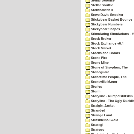
Stellar Defense
Stellar Shuttle
Sternhaufen II
Steve Davis Snooker
Stickybear Basket Bounce
Stickybear Numbers
Stickybear Shapes
Stimulating Simulations - #
Stock Broker
Stock Exchange v6.4
Stock Market
Stocks and Bonds
Stone Fire
Stone Mine
Stone of Sisyphus, The
Stoneguard
Stonetime People, The
Stoneville Manor
Stories
Storm
Storyline - Rumpelstiltskin
Storyline - The Ugly Duckli
Straight Jacket
Stranded
Strange Land
Strasidelna Skola
Strategi
Stratego