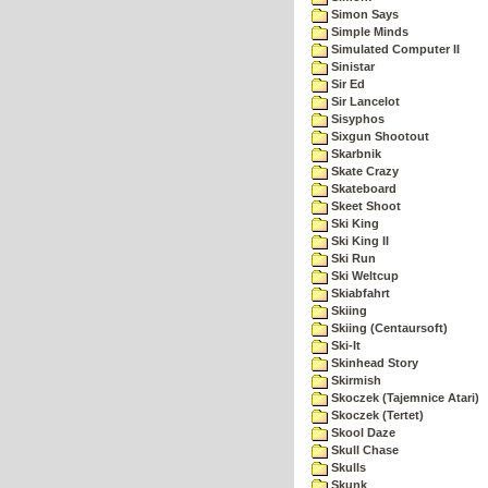
Simon Says
Simple Minds
Simulated Computer II
Sinistar
Sir Ed
Sir Lancelot
Sisyphos
Sixgun Shootout
Skarbnik
Skate Crazy
Skateboard
Skeet Shoot
Ski King
Ski King II
Ski Run
Ski Weltcup
Skiabfahrt
Skiing
Skiing (Centaursoft)
Ski-It
Skinhead Story
Skirmish
Skoczek (Tajemnice Atari)
Skoczek (Tertet)
Skool Daze
Skull Chase
Skulls
Skunk