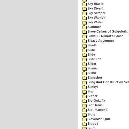
Sky Blazer
Sky Diver!
Sky Scraper
Sky Warrior
Sky Writer
Slammer
Slave Cellars of Golgoloth,
Slave II - Nimral's Grace
Sleazy Adventure
Sleuth
Slice
Slide
Slide Ten
Slider
Slimaci
Slime
Slingshot
Slingshot Construction Set
Slinky!
Slip
Slither
Slo-Quiz 4k
Slot Trivia
Slot-Machine
Slots
Slovenian Quiz
Sludge
Slurp