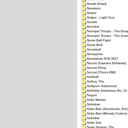
Sneak Attack
Sneakers
Sniper
Sniper - Light Gun
Snokie
Snooker
Snooper Troops - The Disa
Snooper Troops - The Gran
Snow Ball Fight
Snow Bird
Snowball
Snowplow
Snowplow NYD 2017
Soccer (Gamma Software)
Soccer Pong
Soccer (Thorn EMI)
Softball
Softoy, The
Softporn Adventure
SoftSide Adventure No. 13 
Sogon
Soko Maniac
Sokoban
Soko-Ban (Anschuetz, Eric
Soko-Ban (Bloody Coders)
Sokobar
Solar Star
Solar System, The