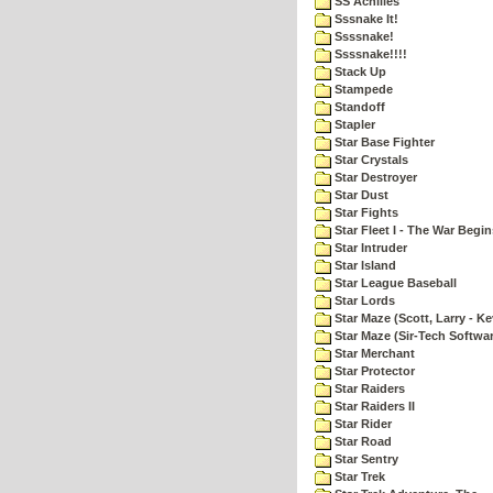
SS Achilles
Sssnake It!
Ssssnake!
Ssssnake!!!!
Stack Up
Stampede
Standoff
Stapler
Star Base Fighter
Star Crystals
Star Destroyer
Star Dust
Star Fights
Star Fleet I - The War Begin
Star Intruder
Star Island
Star League Baseball
Star Lords
Star Maze (Scott, Larry - Ke
Star Maze (Sir-Tech Softwa
Star Merchant
Star Protector
Star Raiders
Star Raiders II
Star Rider
Star Road
Star Sentry
Star Trek