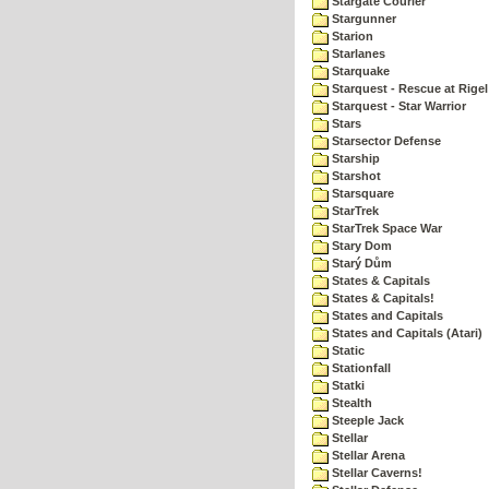
Stargate Courier
Stargunner
Starion
Starlanes
Starquake
Starquest - Rescue at Rigel
Starquest - Star Warrior
Stars
Starsector Defense
Starship
Starshot
Starsquare
StarTrek
StarTrek Space War
Stary Dom
Starý Dům
States & Capitals
States & Capitals!
States and Capitals
States and Capitals (Atari)
Static
Stationfall
Statki
Stealth
Steeple Jack
Stellar
Stellar Arena
Stellar Caverns!