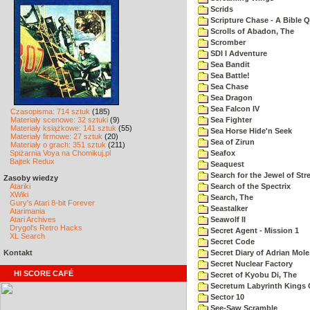
Scrids
Scripture Chase - A Bible Q
Scrolls of Abadon, The
Scromber
SDI I Adventure
Sea Bandit
Sea Battle!
Sea Chase
Sea Dragon
Sea Falcon IV
Czasopisma: 714 sztuk
(185)
Materiały scenowe: 32 sztuki
(9)
Sea Fighter
Materiały książkowe: 141 sztuk
(55)
Sea Horse Hide'n Seek
Materiały firmowe: 27 sztuk
(20)
Sea of Zirun
Materiały o grach: 351 sztuk
(211)
Spiżarnia Voya na Chomikuj.pl
Seafox
Bajtek Redux
Seaquest
Search for the Jewel of Str
Zasoby wiedzy
Atariki
Search of the Spectrix
XWiki
Search, The
Gury's Atari 8-bit Forever
Seastalker
Atarimania
Atari Archives
Seawolf II
Drygol's Retro Hacks
Secret Agent - Mission 1
XL Search
Secret Code
Kontakt
Secret Diary of Adrian Mole
Secret Nuclear Factory
HI SCORE CAFÉ
Secret of Kyobu Di, The
Secretum Labyrinth Kings 
Sector 10
See-Saw Scramble