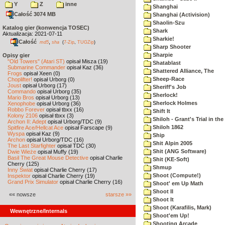
Y
Z
inne
Shanghai
Całość 3074 MB
Shanghai (Activision)
Shaolin-Szu
Katalog gier (konwencja TOSEC)
Shark
Aktualizacja: 2021-07-11
Sharkie!
Całość
,
md5
sha
(
7-Zip
,
TUGZip
)
Sharp Shooter
Sharpie
Opisy gier
"Old Towers" (Atari ST)
opisał Misza (19)
Shatablast
Submarine Commander
opisał Kaz (36)
Shattered Alliance, The
Frogs
opisał Xeen (0)
Sheep-Race
Choplifter!
opisał Urborg (0)
Joust
opisał Urborg (17)
Sheriff's Job
Commando
opisał Urborg (35)
Sherlock!
Mario Bros
opisał Urborg (13)
Sherlock Holmes
Xenophobe
opisał Urborg (36)
Robbo Forever
opisał tbxx (16)
Shift It
Kolony 2106
opisał tbxx (3)
Shiloh - Grant's Trial in th
Archon II: Adept
opisał Urborg/TDC (9)
Shiloh 1862
Spitfire Ace/Hellcat Ace
opisał Farscape (9)
Wyspa
opisał Kaz (9)
Ship
Archon
opisał Urborg/TDC (16)
Shit Alpin 2005
The Last Starfighter
opisał TDC (30)
Shit (ANG Software)
Dwie Wieże
opisał Muffy (19)
Basil The Great Mouse Detective
opisał Charlie
Shit (KE-Soft)
Cherry (125)
Shmup
Inny Świat
opisał Charlie Cherry (17)
Shoot (Compute!)
Inspektor
opisał Charlie Cherry (19)
Grand Prix Simulator
opisał Charlie Cherry (16)
Shoot' em Up Math
Shoot II
«« nowsze
starsze »»
Shoot It
Shoot (Karafilis, Mark)
Wewnętrzne/Internals
Shoot'em Up!
Shooting Arcade