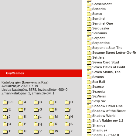
Seeschlacht
Senorita
Senso
Sentinel
Sentinel One
Serduszka
Sereamis
Serpent
Serpentine
Serpent's Star, The
Sesame Street Letter-Go-
Settlers
Seven Card Stud
Seven Cities of Gold
Seven Skulls, The
Gry/Games
Sevens
Sex Ball
Katalog gier (konwencja Kaz)
Aktualizacja: 2026-07-19
Sexeso
Liczba katalogów: 8878, liczba plików: 40040
Sexquix
Zmian katalogów: 1, zmian plików: 1
SexVersi
Sexy Six
0-9
A
B
C
D
Shadow Hawk One
E
F
G
H
I
Shadow of the Beast
Shadow World
J
K
L
M
N
Shaft Raider rev 2.2
O
P
Q
R
S
Shamus
Shamus+
T
U
V
W
X
Shamus - Case II