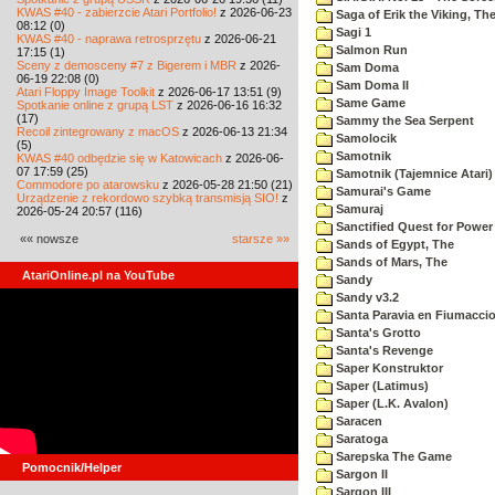
KWAS #40 - zabierzcie Atari Portfolio!
z 2026-06-23
Saga of Erik the Viking, Th
08:12 (0)
Sagi 1
KWAS #40 - naprawa retrosprzętu
z 2026-06-21
Salmon Run
17:15 (1)
Sceny z demosceny #7 z Bigerem i MBR
z 2026-
Sam Doma
06-19 22:08 (0)
Sam Doma II
Atari Floppy Image Toolkit
z 2026-06-17 13:51 (9)
Same Game
Spotkanie online z grupą LST
z 2026-06-16 16:32
(17)
Sammy the Sea Serpent
Recoil zintegrowany z macOS
z 2026-06-13 21:34
Samolocik
(5)
Samotnik
KWAS #40 odbędzie się w Katowicach
z 2026-06-
07 17:59 (25)
Samotnik (Tajemnice Atari)
Commodore po atarowsku
z 2026-05-28 21:50 (21)
Samurai's Game
Urządzenie z rekordowo szybką transmisją SIO!
z
Samuraj
2026-05-24 20:57 (116)
Sanctified Quest for Power
«« nowsze
starsze »»
Sands of Egypt, The
Sands of Mars, The
AtariOnline.pl na YouTube
Sandy
Sandy v3.2
Santa Paravia en Fiumacci
Santa's Grotto
Santa's Revenge
Saper Konstruktor
Saper (Latimus)
Saper (L.K. Avalon)
Saracen
Saratoga
Sarepska The Game
Pomocnik/Helper
Sargon II
Sargon III