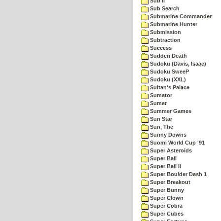
Sub II
Sub Search
Submarine Commander
Submarine Hunter
Submission
Subtraction
Success
Sudden Death
Sudoku (Davis, Isaac)
Sudoku SweeP
Sudoku (XXL)
Sultan's Palace
Sumator
Sumer
Summer Games
Sun Star
Sun, The
Sunny Downs
Suomi World Cup '91
Super Asteroids
Super Ball
Super Ball II
Super Boulder Dash 1
Super Breakout
Super Bunny
Super Clown
Super Cobra
Super Cubes