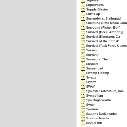
Superski
SuperWurm
Supply Blaster
Surf's Up
Surrender at Stalingrad
Surround (Data Media Gmb
Surround (Fisher, Burl)
Survival (Beck, Anthony)
Survival (Kingston, C.)
Survival of the Fittest!
Survival (Task Force Game
Survive
Survivor
Survivors, The
Suspect
Suspended
Swamp Chomp
Swapz
Swarm
SWAY
Sylvester Adventure, Das
Symbolism
Syn Boga Wiatru
Synch
Syntron
Szalone Dżdżownice
Szalone Miasto
Szybki Bill