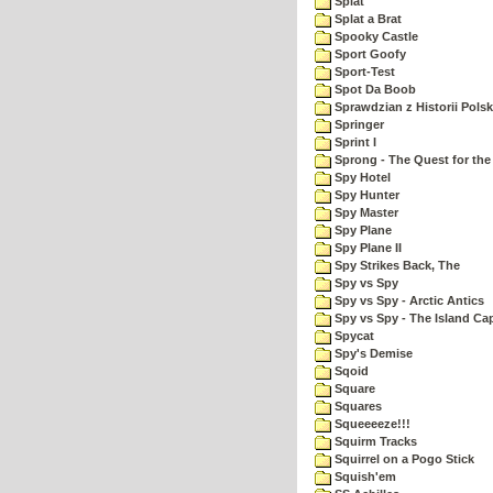
Splat
Splat a Brat
Spooky Castle
Sport Goofy
Sport-Test
Spot Da Boob
Sprawdzian z Historii Polsk
Springer
Sprint I
Sprong - The Quest for the
Spy Hotel
Spy Hunter
Spy Master
Spy Plane
Spy Plane II
Spy Strikes Back, The
Spy vs Spy
Spy vs Spy - Arctic Antics
Spy vs Spy - The Island Ca
Spycat
Spy's Demise
Sqoid
Square
Squares
Squeeeeze!!!
Squirm Tracks
Squirrel on a Pogo Stick
Squish'em