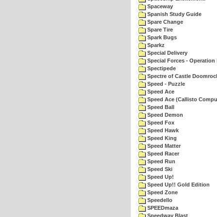
Spaceway
Spanish Study Guide
Spare Change
Spare Tire
Spark Bugs
Sparkz
Special Delivery
Special Forces - Operation 
Spectipede
Spectre of Castle Doomroc
Speed - Puzzle
Speed Ace
Speed Ace (Callisto Compu
Speed Ball
Speed Demon
Speed Fox
Speed Hawk
Speed King
Speed Matter
Speed Racer
Speed Run
Speed Ski
Speed Up!
Speed Up!! Gold Edition
Speed Zone
Speedello
SPEEDmaza
Speedway Blast