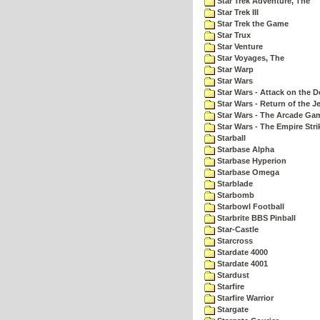
Star Trek Adventure, The
Star Trek III
Star Trek the Game
Star Trux
Star Venture
Star Voyages, The
Star Warp
Star Wars
Star Wars - Attack on the D
Star Wars - Return of the Je
Star Wars - The Arcade Ga
Star Wars - The Empire Str
Starball
Starbase Alpha
Starbase Hyperion
Starbase Omega
Starblade
Starbomb
Starbowl Football
Starbrite BBS Pinball
Star-Castle
Starcross
Stardate 4000
Stardate 4001
Stardust
Starfire
Starfire Warrior
Stargate