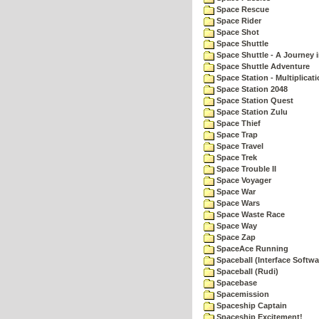
Space Rescue
Space Rider
Space Shot
Space Shuttle
Space Shuttle - A Journey 
Space Shuttle Adventure
Space Station - Multiplicat
Space Station 2048
Space Station Quest
Space Station Zulu
Space Thief
Space Trap
Space Travel
Space Trek
Space Trouble II
Space Voyager
Space War
Space Wars
Space Waste Race
Space Way
Space Zap
SpaceAce Running
Spaceball (Interface Softwa
Spaceball (Rudi)
Spacebase
Spacemission
Spaceship Captain
Spaceship Excitement!