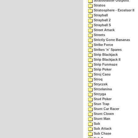
Stratoblaster Outpost
Stratos
Stratosphere - Excelsor II
Strayball
Strayball 2
Strayball S
Street Attack
Streets
Strictly Gone Bananas
Strike Force
Strikes 'n' Spares
Strip Blackjack
Strip Blackjack II
Strip Funmaze
Strip Poker
Stroj Casu
Stroq
Stryczek
Strzelanina
Strzyga
Stud Poker
Stun Trap
Stunt Car Racer
Stunt Clown
Stunt Man
Sub
Sub Attack
Sub Chase