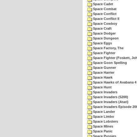
Space Cadet
Space Combat
Space Conflict
Space Conflict II
Space Cowboy
Space Craft
Space Dodger
Space Dungeon
Space Eggs
Space Factory, The
Space Fighter
Space Fighter (Foskett, Jo
Space Goon Spelling
Space Gunner
Space Harrier
Space Hawk
Space Hawks of Avabana 4
Space Hunt
Space Invaders
Space Invaders (5200)
Space Invaders (Atari)
Space Invaders Episode 20
Space Lander
Space Limbo
Space Lobsters
Space Mines
Space Panic
Space Pussies