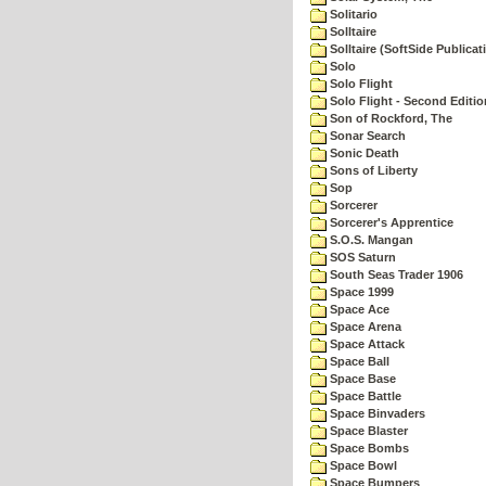
Solitario
Solltaire
Solltaire (SoftSide Publicat
Solo
Solo Flight
Solo Flight - Second Editio
Son of Rockford, The
Sonar Search
Sonic Death
Sons of Liberty
Sop
Sorcerer
Sorcerer's Apprentice
S.O.S. Mangan
SOS Saturn
South Seas Trader 1906
Space 1999
Space Ace
Space Arena
Space Attack
Space Ball
Space Base
Space Battle
Space Binvaders
Space Blaster
Space Bombs
Space Bowl
Space Bumpers