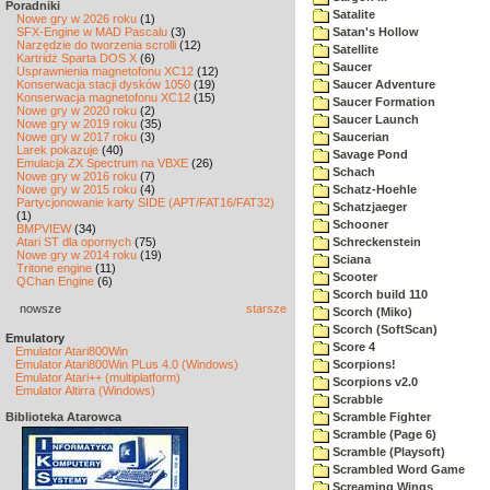
Poradniki
Satalite
Nowe gry w 2026 roku
(1)
SFX-Engine w MAD Pascalu
(3)
Satan's Hollow
Narzędzie do tworzenia scrolli
(12)
Satellite
Kartridż Sparta DOS X
(6)
Saucer
Usprawnienia magnetofonu XC12
(12)
Konserwacja stacji dysków 1050
(19)
Saucer Adventure
Konserwacja magnetofonu XC12
(15)
Saucer Formation
Nowe gry w 2020 roku
(2)
Saucer Launch
Nowe gry w 2019 roku
(35)
Nowe gry w 2017 roku
(3)
Saucerian
Larek pokazuje
(40)
Savage Pond
Emulacja ZX Spectrum na VBXE
(26)
Schach
Nowe gry w 2016 roku
(7)
Nowe gry w 2015 roku
(4)
Schatz-Hoehle
Partycjonowanie karty SIDE (APT/FAT16/FAT32)
Schatzjaeger
(1)
Schooner
BMPVIEW
(34)
Atari ST dla opornych
(75)
Schreckenstein
Nowe gry w 2014 roku
(19)
Sciana
Tritone engine
(11)
Scooter
QChan Engine
(6)
Scorch build 110
nowsze
starsze
Scorch (Miko)
Scorch (SoftScan)
Emulatory
Score 4
Emulator Atari800Win
Emulator Atari800Win PLus 4.0 (Windows)
Scorpions!
Emulator Atari++ (multiplatform)
Scorpions v2.0
Emulator Altirra (Windows)
Scrabble
Biblioteka Atarowca
Scramble Fighter
Scramble (Page 6)
Scramble (Playsoft)
Scrambled Word Game
Screaming Wings