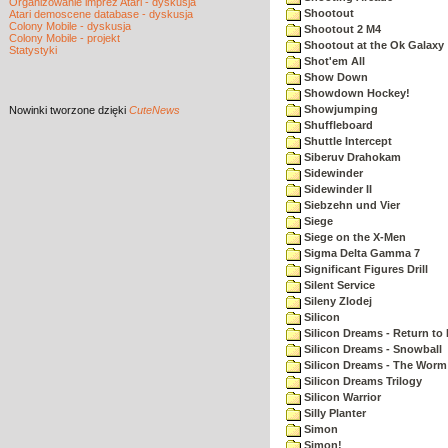
Organizowanie imprez Atari - dyskusja
Shootout
Atari demoscene database - dyskusja
Colony Mobile - dyskusja
Shootout 2 M4
Colony Mobile - projekt
Shootout at the Ok Galaxy
Statystyki
Shot'em All
Show Down
Showdown Hockey!
Showjumping
Nowinki
tworzone dzięki
CuteNews
Shuffleboard
Shuttle Intercept
Siberuv Drahokam
Sidewinder
Sidewinder II
Siebzehn und Vier
Siege
Siege on the X-Men
Sigma Delta Gamma 7
Significant Figures Drill
Silent Service
Sileny Zlodej
Silicon
Silicon Dreams - Return to
Silicon Dreams - Snowball
Silicon Dreams - The Worm 
Silicon Dreams Trilogy
Silicon Warrior
Silly Planter
Simon
Simon!