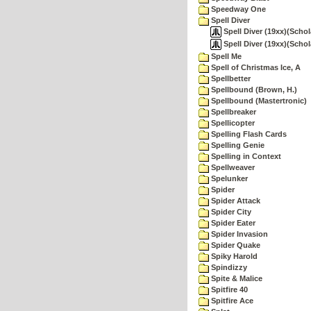
Speedway One
Spell Diver
Spell Diver (19xx)(Schol
Spell Diver (19xx)(Schol
Spell Me
Spell of Christmas Ice, A
Spellbetter
Spellbound (Brown, H.)
Spellbound (Mastertronic)
Spellbreaker
Spellicopter
Spelling Flash Cards
Spelling Genie
Spelling in Context
Spellweaver
Spelunker
Spider
Spider Attack
Spider City
Spider Eater
Spider Invasion
Spider Quake
Spiky Harold
Spindizzy
Spite & Malice
Spitfire 40
Spitfire Ace