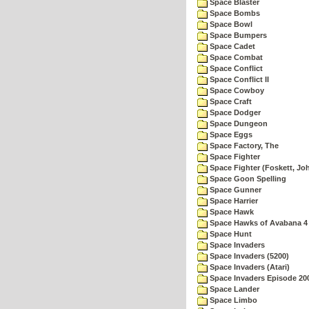
Space Blaster
Space Bombs
Space Bowl
Space Bumpers
Space Cadet
Space Combat
Space Conflict
Space Conflict II
Space Cowboy
Space Craft
Space Dodger
Space Dungeon
Space Eggs
Space Factory, The
Space Fighter
Space Fighter (Foskett, Jo
Space Goon Spelling
Space Gunner
Space Harrier
Space Hawk
Space Hawks of Avabana 4
Space Hunt
Space Invaders
Space Invaders (5200)
Space Invaders (Atari)
Space Invaders Episode 20
Space Lander
Space Limbo