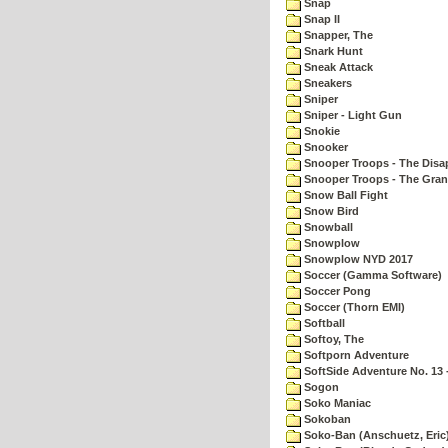
Snap
Snap II
Snapper, The
Snark Hunt
Sneak Attack
Sneakers
Sniper
Sniper - Light Gun
Snokie
Snooker
Snooper Troops - The Disa
Snooper Troops - The Gran
Snow Ball Fight
Snow Bird
Snowball
Snowplow
Snowplow NYD 2017
Soccer (Gamma Software)
Soccer Pong
Soccer (Thorn EMI)
Softball
Softoy, The
Softporn Adventure
SoftSide Adventure No. 13 
Sogon
Soko Maniac
Sokoban
Soko-Ban (Anschuetz, Eric