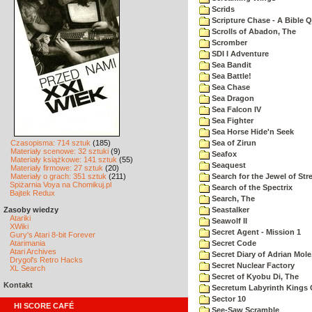
Scrids
Scripture Chase - A Bible Q
Scrolls of Abadon, The
Scromber
SDI I Adventure
Sea Bandit
Sea Battle!
Sea Chase
Sea Dragon
Sea Falcon IV
Sea Fighter
Sea Horse Hide'n Seek
Czasopisma: 714 sztuk
(185)
Sea of Zirun
Materiały scenowe: 32 sztuki
(9)
Seafox
Materiały książkowe: 141 sztuk
(55)
Seaquest
Materiały firmowe: 27 sztuk
(20)
Materiały o grach: 351 sztuk
(211)
Search for the Jewel of Str
Spiżarnia Voya na Chomikuj.pl
Search of the Spectrix
Bajtek Redux
Search, The
Zasoby wiedzy
Seastalker
Atariki
Seawolf II
XWiki
Secret Agent - Mission 1
Gury's Atari 8-bit Forever
Atarimania
Secret Code
Atari Archives
Secret Diary of Adrian Mole
Drygol's Retro Hacks
Secret Nuclear Factory
XL Search
Secret of Kyobu Di, The
Kontakt
Secretum Labyrinth Kings 
Sector 10
HI SCORE CAFÉ
See-Saw Scramble