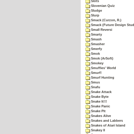
Slots
Slovenian Quiz
Sludge
Slurp
Smack (Curzon, R.)
Smack (Future Design Stud
Small Reversi
Smarty
Smash
Smasher
Smerfy
Smok
Smok (ArSoft)
Smokey
Smuffies' World
Smurf!
Smurf Hunting
Smus
Snafu
Snake Attack
Snake Byte
Snake It!!!
Snake Panic
Snake Pit
Snakes Alive
Snakes and Labbers
Snakes of Atari Island
Snakey II