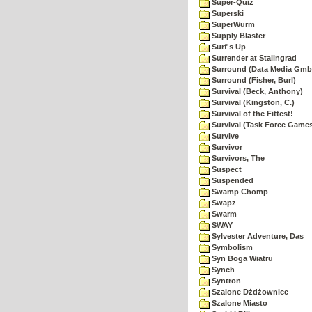
Super-Quiz
Superski
SuperWurm
Supply Blaster
Surf's Up
Surrender at Stalingrad
Surround (Data Media Gmb
Surround (Fisher, Burl)
Survival (Beck, Anthony)
Survival (Kingston, C.)
Survival of the Fittest!
Survival (Task Force Game
Survive
Survivor
Survivors, The
Suspect
Suspended
Swamp Chomp
Swapz
Swarm
SWAY
Sylvester Adventure, Das
Symbolism
Syn Boga Wiatru
Synch
Syntron
Szalone Dżdżownice
Szalone Miasto