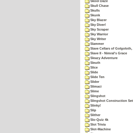
Skool Daze
Skull Chase
Skulls
Skunk
Sky Blazer
Sky Diver!
Sky Scraper
Sky Warrior
Sky Writer
Slammer
Slave Cellars of Golgoloth,
Slave II - Nimral's Grace
Sleazy Adventure
Sleuth
Slice
Slide
Slide Ten
Slider
Slimaci
Slime
Slingshot
Slingshot Construction Set
Slinky!
Slip
Slither
Slo-Quiz 4k
Slot Trivia
Slot-Machine