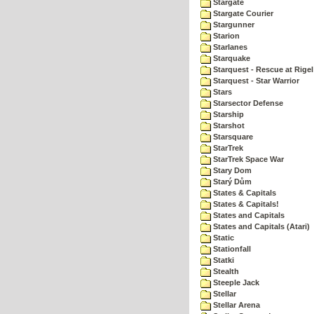
Stargate
Stargate Courier
Stargunner
Starion
Starlanes
Starquake
Starquest - Rescue at Rigel
Starquest - Star Warrior
Stars
Starsector Defense
Starship
Starshot
Starsquare
StarTrek
StarTrek Space War
Stary Dom
Starý Dům
States & Capitals
States & Capitals!
States and Capitals
States and Capitals (Atari)
Static
Stationfall
Statki
Stealth
Steeple Jack
Stellar
Stellar Arena