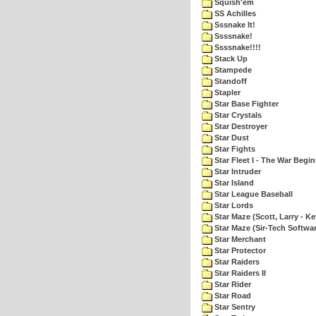
Squish'em
SS Achilles
Sssnake It!
Ssssnake!
Ssssnake!!!!
Stack Up
Stampede
Standoff
Stapler
Star Base Fighter
Star Crystals
Star Destroyer
Star Dust
Star Fights
Star Fleet I - The War Begin
Star Intruder
Star Island
Star League Baseball
Star Lords
Star Maze (Scott, Larry - Ke
Star Maze (Sir-Tech Softwa
Star Merchant
Star Protector
Star Raiders
Star Raiders II
Star Rider
Star Road
Star Sentry