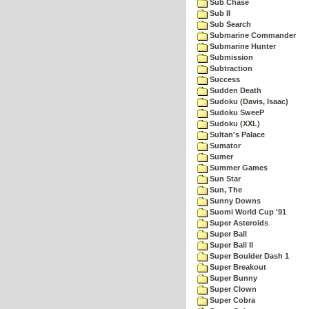
Sub Chase
Sub II
Sub Search
Submarine Commander
Submarine Hunter
Submission
Subtraction
Success
Sudden Death
Sudoku (Davis, Isaac)
Sudoku SweeP
Sudoku (XXL)
Sultan's Palace
Sumator
Sumer
Summer Games
Sun Star
Sun, The
Sunny Downs
Suomi World Cup '91
Super Asteroids
Super Ball
Super Ball II
Super Boulder Dash 1
Super Breakout
Super Bunny
Super Clown
Super Cobra