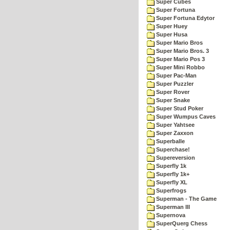
Super Cubes
Super Fortuna
Super Fortuna Edytor
Super Huey
Super Husa
Super Mario Bros
Super Mario Bros. 3
Super Mario Pos 3
Super Mini Robbo
Super Pac-Man
Super Puzzler
Super Rover
Super Snake
Super Stud Poker
Super Wumpus Caves
Super Yahtsee
Super Zaxxon
Superballe
Superchase!
Supereversion
Superfly 1k
Superfly 1k+
Superfly XL
Superfrogs
Superman - The Game
Superman III
Supernova
SuperQuerg Chess