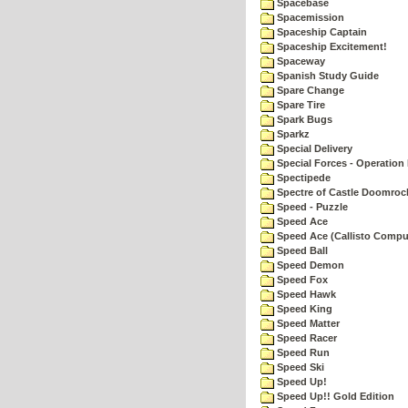
Spacebase
Spacemission
Spaceship Captain
Spaceship Excitement!
Spaceway
Spanish Study Guide
Spare Change
Spare Tire
Spark Bugs
Sparkz
Special Delivery
Special Forces - Operation 
Spectipede
Spectre of Castle Doomroc
Speed - Puzzle
Speed Ace
Speed Ace (Callisto Compu
Speed Ball
Speed Demon
Speed Fox
Speed Hawk
Speed King
Speed Matter
Speed Racer
Speed Run
Speed Ski
Speed Up!
Speed Up!! Gold Edition