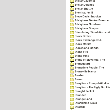
Stellar Caverns!
Stellar Defense
Stellar Shuttle
Sternhaufen II
Steve Davis Snooker
Stickybear Basket Bounce
Stickybear Numbers
Stickybear Shapes
Stimulating Simulations - #
Stock Broker
Stock Exchange v6.4
Stock Market
Stocks and Bonds
Stone Fire
Stone Mine
Stone of Sisyphus, The
Stoneguard
Stonetime People, The
Stoneville Manor
Stories
Storm
Storyline - Rumpelstiltskin
Storyline - The Ugly Duckli
Straight Jacket
Stranded
Strange Land
Strasidelna Skola
Strategi