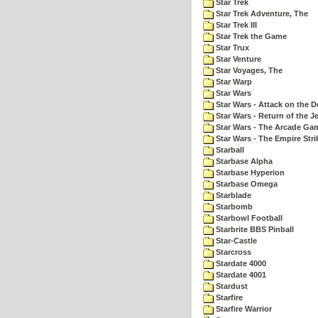
Star Trek
Star Trek Adventure, The
Star Trek III
Star Trek the Game
Star Trux
Star Venture
Star Voyages, The
Star Warp
Star Wars
Star Wars - Attack on the D
Star Wars - Return of the Je
Star Wars - The Arcade Ga
Star Wars - The Empire Str
Starball
Starbase Alpha
Starbase Hyperion
Starbase Omega
Starblade
Starbomb
Starbowl Football
Starbrite BBS Pinball
Star-Castle
Starcross
Stardate 4000
Stardate 4001
Stardust
Starfire
Starfire Warrior