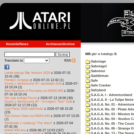
Nowinki/News
Archiwum/Archive
685
gier w katalogu
S
:
Translate to
RSS
Sabotage
Sabotage!
Saboteur
Letnia edycja Silly Venture 2026
z 2026-07-31
Saddleman
15:41 (36)
Pamięci Jurgiego
z 2026-07-21 12:42 (1)
Safe
Sceny z demosceny #7: opowiada SuN
z 2026-07-
Safe Cracker
19 15:24 (2)
Safryland
Atari Muzeum w Poznaniu na KWAS #40
z 2026-
07-16 16:10 (4)
S.A.G.A. I - Adventureland
Nie żyje kolega Pecuś
z 2026-07-13 18:00 (30)
S.A.G.A. II - La Tulipe Noire
Sceny z demosceny #7 - Grzegorz "Sun" Żyła
z
S.A.G.A. No. 01 - Adventur
2026-07-12 17:29 (12)
Lost Party 2026 nadchodzi
z 2026-07-08 15:28
S.A.G.A. No. 02 - Pirate Ad
(23)
S.A.G.A. No. 03 - Mission I
Pan Zenon i Atari na KWAS #40
z 2026-07-07 13:25
S.A.G.A. No. 04 - Voodoo C
(7)
Spotkanie z redakcją "The Voice"
z 2026-07-04
S.A.G.A. No. 05 - The Coun
07:42 (9)
S.A.G.A. No. 06 - Strange 
KWAS #40 live
z 2026-06-27 12:53 (167)
S.A.G.A. No. 13 - The Sorce
Spotkanie z grupą USSR
z 2026-06-26 19:36 (11)