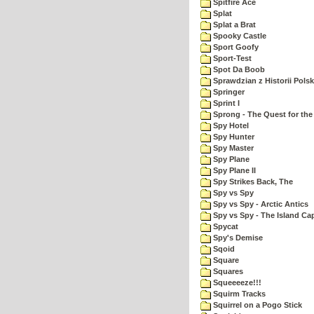
Spitfire Ace
Splat
Splat a Brat
Spooky Castle
Sport Goofy
Sport-Test
Spot Da Boob
Sprawdzian z Historii Polsk
Springer
Sprint I
Sprong - The Quest for the
Spy Hotel
Spy Hunter
Spy Master
Spy Plane
Spy Plane II
Spy Strikes Back, The
Spy vs Spy
Spy vs Spy - Arctic Antics
Spy vs Spy - The Island Ca
Spycat
Spy's Demise
Sqoid
Square
Squares
Squeeeeze!!!
Squirm Tracks
Squirrel on a Pogo Stick