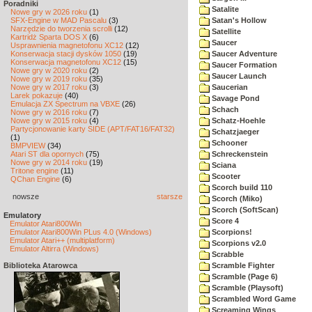
Poradniki
Satalite
Nowe gry w 2026 roku
(1)
SFX-Engine w MAD Pascalu
(3)
Satan's Hollow
Narzędzie do tworzenia scrolli
(12)
Satellite
Kartridż Sparta DOS X
(6)
Saucer
Usprawnienia magnetofonu XC12
(12)
Konserwacja stacji dysków 1050
(19)
Saucer Adventure
Konserwacja magnetofonu XC12
(15)
Saucer Formation
Nowe gry w 2020 roku
(2)
Saucer Launch
Nowe gry w 2019 roku
(35)
Nowe gry w 2017 roku
(3)
Saucerian
Larek pokazuje
(40)
Savage Pond
Emulacja ZX Spectrum na VBXE
(26)
Schach
Nowe gry w 2016 roku
(7)
Nowe gry w 2015 roku
(4)
Schatz-Hoehle
Partycjonowanie karty SIDE (APT/FAT16/FAT32)
Schatzjaeger
(1)
Schooner
BMPVIEW
(34)
Atari ST dla opornych
(75)
Schreckenstein
Nowe gry w 2014 roku
(19)
Sciana
Tritone engine
(11)
Scooter
QChan Engine
(6)
Scorch build 110
nowsze
starsze
Scorch (Miko)
Scorch (SoftScan)
Emulatory
Score 4
Emulator Atari800Win
Emulator Atari800Win PLus 4.0 (Windows)
Scorpions!
Emulator Atari++ (multiplatform)
Scorpions v2.0
Emulator Altirra (Windows)
Scrabble
Biblioteka Atarowca
Scramble Fighter
Scramble (Page 6)
Scramble (Playsoft)
Scrambled Word Game
Screaming Wings