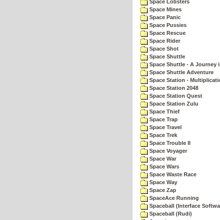
Space Lobsters
Space Mines
Space Panic
Space Pussies
Space Rescue
Space Rider
Space Shot
Space Shuttle
Space Shuttle - A Journey 
Space Shuttle Adventure
Space Station - Multiplicat
Space Station 2048
Space Station Quest
Space Station Zulu
Space Thief
Space Trap
Space Travel
Space Trek
Space Trouble II
Space Voyager
Space War
Space Wars
Space Waste Race
Space Way
Space Zap
SpaceAce Running
Spaceball (Interface Softwa
Spaceball (Rudi)