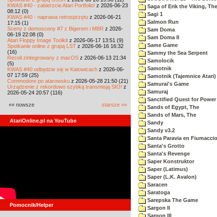
KWAS #40 - zabierzcie Atari Portfolio!
z 2026-06-23
Saga of Erik the Viking, Th
08:12 (0)
Sagi 1
KWAS #40 - naprawa retrosprzętu
z 2026-06-21
Salmon Run
17:15 (1)
Sceny z demosceny #7 z Bigerem i MBR
z 2026-
Sam Doma
06-19 22:08 (0)
Sam Doma II
Atari Floppy Image Toolkit
z 2026-06-17 13:51 (9)
Same Game
Spotkanie online z grupą LST
z 2026-06-16 16:32
(16)
Sammy the Sea Serpent
Recoil zintegrowany z macOS
z 2026-06-13 21:34
Samolocik
(5)
Samotnik
KWAS #40 odbędzie się w Katowicach
z 2026-06-
07 17:59 (25)
Samotnik (Tajemnice Atari)
Commodore po atarowsku
z 2026-05-28 21:50 (21)
Samurai's Game
Urządzenie z rekordowo szybką transmisją SIO!
z
Samuraj
2026-05-24 20:57 (116)
Sanctified Quest for Power
«« nowsze
starsze »»
Sands of Egypt, The
Sands of Mars, The
AtariOnline.pl na YouTube
Sandy
Sandy v3.2
Santa Paravia en Fiumacci
Santa's Grotto
Santa's Revenge
Saper Konstruktor
Saper (Latimus)
Saper (L.K. Avalon)
Saracen
Saratoga
Sarepska The Game
Pomocnik/Helper
Sargon II
Sargon III