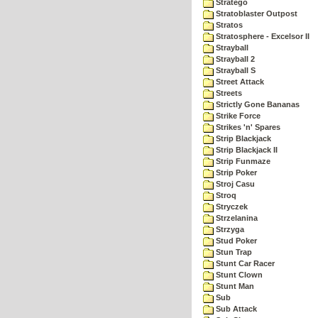
Stratego
Stratoblaster Outpost
Stratos
Stratosphere - Excelsor II
Strayball
Strayball 2
Strayball S
Street Attack
Streets
Strictly Gone Bananas
Strike Force
Strikes 'n' Spares
Strip Blackjack
Strip Blackjack II
Strip Funmaze
Strip Poker
Stroj Casu
Stroq
Stryczek
Strzelanina
Strzyga
Stud Poker
Stun Trap
Stunt Car Racer
Stunt Clown
Stunt Man
Sub
Sub Attack