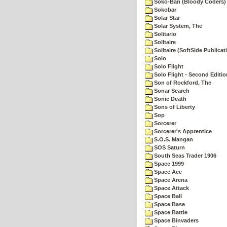
Soko-Ban (Bloody Coders)
Sokobar
Solar Star
Solar System, The
Solitario
Solltaire
Solltaire (SoftSide Publicat
Solo
Solo Flight
Solo Flight - Second Editio
Son of Rockford, The
Sonar Search
Sonic Death
Sons of Liberty
Sop
Sorcerer
Sorcerer's Apprentice
S.O.S. Mangan
SOS Saturn
South Seas Trader 1906
Space 1999
Space Ace
Space Arena
Space Attack
Space Ball
Space Base
Space Battle
Space Binvaders