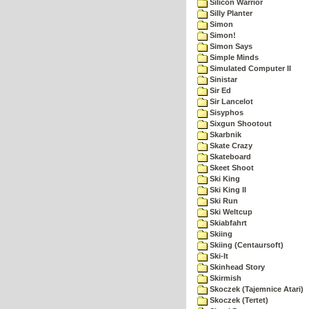
Silicon Warrior
Silly Planter
Simon
Simon!
Simon Says
Simple Minds
Simulated Computer II
Sinistar
Sir Ed
Sir Lancelot
Sisyphos
Sixgun Shootout
Skarbnik
Skate Crazy
Skateboard
Skeet Shoot
Ski King
Ski King II
Ski Run
Ski Weltcup
Skiabfahrt
Skiing
Skiing (Centaursoft)
Ski-It
Skinhead Story
Skirmish
Skoczek (Tajemnice Atari)
Skoczek (Tertet)