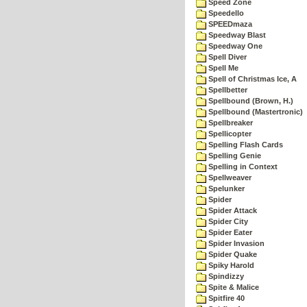
Speed Zone
Speedello
SPEEDmaza
Speedway Blast
Speedway One
Spell Diver
Spell Me
Spell of Christmas Ice, A
Spellbetter
Spellbound (Brown, H.)
Spellbound (Mastertronic)
Spellbreaker
Spellicopter
Spelling Flash Cards
Spelling Genie
Spelling in Context
Spellweaver
Spelunker
Spider
Spider Attack
Spider City
Spider Eater
Spider Invasion
Spider Quake
Spiky Harold
Spindizzy
Spite & Malice
Spitfire 40