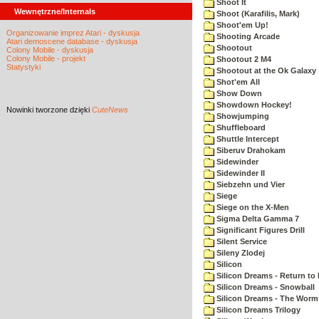
Shoot It
Wewnętrzne/Internals
Shoot (Karafilis, Mark)
Shoot'em Up!
Organizowanie imprez Atari - dyskusja
Shooting Arcade
Atari demoscene database - dyskusja
Shootout
Colony Mobile - dyskusja
Colony Mobile - projekt
Shootout 2 M4
Statystyki
Shootout at the Ok Galaxy
Shot'em All
Show Down
Showdown Hockey!
Nowinki
tworzone dzięki
CuteNews
Showjumping
Shuffleboard
Shuttle Intercept
Siberuv Drahokam
Sidewinder
Sidewinder II
Siebzehn und Vier
Siege
Siege on the X-Men
Sigma Delta Gamma 7
Significant Figures Drill
Silent Service
Sileny Zlodej
Silicon
Silicon Dreams - Return to
Silicon Dreams - Snowball
Silicon Dreams - The Worm 
Silicon Dreams Trilogy