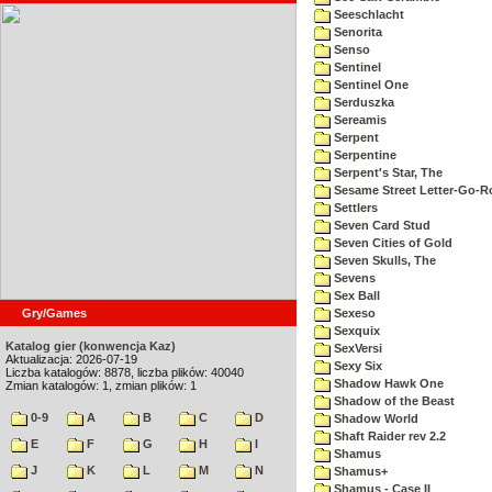
Seeschlacht
Senorita
Senso
Sentinel
Sentinel One
Serduszka
Sereamis
Serpent
Serpentine
Serpent's Star, The
Sesame Street Letter-Go-
Settlers
Seven Card Stud
Seven Cities of Gold
Seven Skulls, The
Sevens
Sex Ball
Gry/Games
Sexeso
Sexquix
Katalog gier (konwencja Kaz)
SexVersi
Aktualizacja: 2026-07-19
Sexy Six
Liczba katalogów: 8878, liczba plików: 40040
Shadow Hawk One
Zmian katalogów: 1, zmian plików: 1
Shadow of the Beast
0-9
A
B
C
D
Shadow World
Shaft Raider rev 2.2
E
F
G
H
I
Shamus
J
K
L
M
N
Shamus+
Shamus - Case II