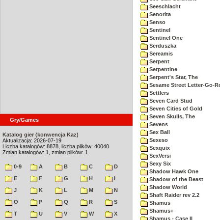
Seeschlacht
Senorita
Senso
Sentinel
Sentinel One
Serduszka
Sereamis
Serpent
Serpentine
Serpent's Star, The
Sesame Street Letter-Go-
Settlers
Seven Card Stud
Seven Cities of Gold
Seven Skulls, The
Gry/Games
Sevens
Sex Ball
Katalog gier (konwencja Kaz)
Sexeso
Aktualizacja: 2026-07-19
Liczba katalogów: 8878, liczba plików: 40040
Sexquix
Zmian katalogów: 1, zmian plików: 1
SexVersi
Sexy Six
0-9
A
B
C
D
Shadow Hawk One
E
F
G
H
I
Shadow of the Beast
Shadow World
J
K
L
M
N
Shaft Raider rev 2.2
O
P
Q
R
S
Shamus
Shamus+
T
U
V
W
X
Shamus - Case II