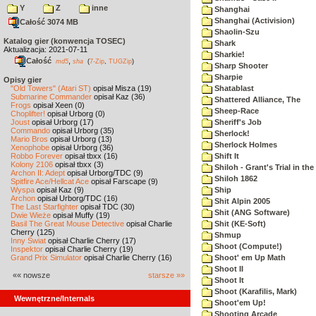
Y
Z
inne
Shanghai
Shanghai (Activision)
Całość 3074 MB
Shaolin-Szu
Katalog gier (konwencja TOSEC)
Shark
Aktualizacja: 2021-07-11
Sharkie!
Całość
,
md5
sha
(
7-Zip
,
TUGZip
)
Sharp Shooter
Sharpie
Opisy gier
"Old Towers" (Atari ST)
opisał Misza (19)
Shatablast
Submarine Commander
opisał Kaz (36)
Shattered Alliance, The
Frogs
opisał Xeen (0)
Sheep-Race
Choplifter!
opisał Urborg (0)
Joust
opisał Urborg (17)
Sheriff's Job
Commando
opisał Urborg (35)
Sherlock!
Mario Bros
opisał Urborg (13)
Sherlock Holmes
Xenophobe
opisał Urborg (36)
Robbo Forever
opisał tbxx (16)
Shift It
Kolony 2106
opisał tbxx (3)
Shiloh - Grant's Trial in th
Archon II: Adept
opisał Urborg/TDC (9)
Shiloh 1862
Spitfire Ace/Hellcat Ace
opisał Farscape (9)
Wyspa
opisał Kaz (9)
Ship
Archon
opisał Urborg/TDC (16)
Shit Alpin 2005
The Last Starfighter
opisał TDC (30)
Shit (ANG Software)
Dwie Wieże
opisał Muffy (19)
Basil The Great Mouse Detective
opisał Charlie
Shit (KE-Soft)
Cherry (125)
Shmup
Inny Świat
opisał Charlie Cherry (17)
Shoot (Compute!)
Inspektor
opisał Charlie Cherry (19)
Grand Prix Simulator
opisał Charlie Cherry (16)
Shoot' em Up Math
Shoot II
«« nowsze
starsze »»
Shoot It
Shoot (Karafilis, Mark)
Wewnętrzne/Internals
Shoot'em Up!
Shooting Arcade