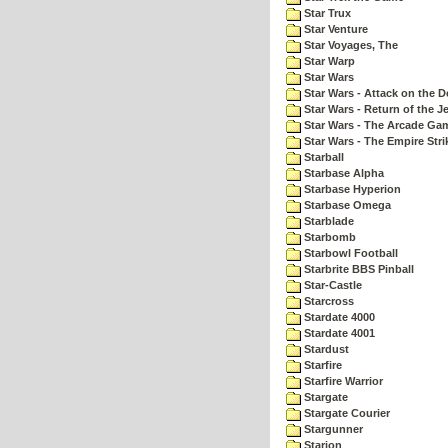
Star Trux
Star Venture
Star Voyages, The
Star Warp
Star Wars
Star Wars - Attack on the D
Star Wars - Return of the Je
Star Wars - The Arcade Ga
Star Wars - The Empire Str
Starball
Starbase Alpha
Starbase Hyperion
Starbase Omega
Starblade
Starbomb
Starbowl Football
Starbrite BBS Pinball
Star-Castle
Starcross
Stardate 4000
Stardate 4001
Stardust
Starfire
Starfire Warrior
Stargate
Stargate Courier
Stargunner
Starion