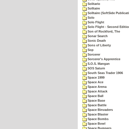
Solitario
Solltaire
Solltaire (SoftSide Publicat
Solo
Solo Flight
Solo Flight - Second Editio
Son of Rockford, The
Sonar Search
Sonic Death
Sons of Liberty
Sop
Sorcerer
Sorcerer's Apprentice
S.O.S. Mangan
SOS Saturn
South Seas Trader 1906
Space 1999
Space Ace
Space Arena
Space Attack
Space Ball
Space Base
Space Battle
Space Binvaders
Space Blaster
Space Bombs
Space Bowl
Space Bumpers