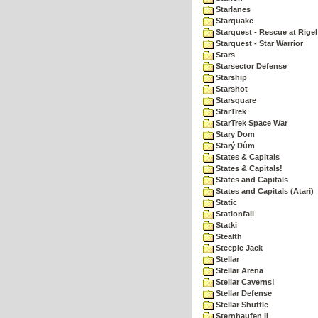
Starlanes
Starquake
Starquest - Rescue at Rigel
Starquest - Star Warrior
Stars
Starsector Defense
Starship
Starshot
Starsquare
StarTrek
StarTrek Space War
Stary Dom
Starý Dům
States & Capitals
States & Capitals!
States and Capitals
States and Capitals (Atari)
Static
Stationfall
Statki
Stealth
Steeple Jack
Stellar
Stellar Arena
Stellar Caverns!
Stellar Defense
Stellar Shuttle
Sternhaufen II