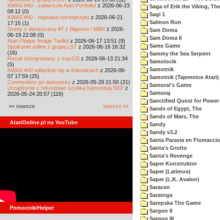
KWAS #40 - zabierzcie Atari Portfolio!
z 2026-06-23
Saga of Erik the Viking, Th
08:12 (0)
Sagi 1
KWAS #40 - naprawa retrosprzętu
z 2026-06-21
Salmon Run
17:15 (1)
Sceny z demosceny #7 z Bigerem i MBR
z 2026-
Sam Doma
06-19 22:08 (0)
Sam Doma II
Atari Floppy Image Toolkit
z 2026-06-17 13:51 (9)
Same Game
Spotkanie online z grupą LST
z 2026-06-16 16:32
(16)
Sammy the Sea Serpent
Recoil zintegrowany z macOS
z 2026-06-13 21:34
Samolocik
(5)
Samotnik
KWAS #40 odbędzie się w Katowicach
z 2026-06-
07 17:59 (25)
Samotnik (Tajemnice Atari)
Commodore po atarowsku
z 2026-05-28 21:50 (21)
Samurai's Game
Urządzenie z rekordowo szybką transmisją SIO!
z
Samuraj
2026-05-24 20:57 (116)
Sanctified Quest for Power
«« nowsze
starsze »»
Sands of Egypt, The
Sands of Mars, The
AtariOnline.pl na YouTube
Sandy
Sandy v3.2
Santa Paravia en Fiumacci
Santa's Grotto
Santa's Revenge
Saper Konstruktor
Saper (Latimus)
Saper (L.K. Avalon)
Saracen
Saratoga
Sarepska The Game
Pomocnik/Helper
Sargon II
Sargon III