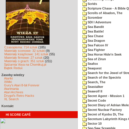
Scrids
Scripture Chase - A Bible Q
Scrolls of Abadon, The
Scromber
SDI I Adventure
Sea Bandit
Sea Battle!
Sea Chase
Sea Dragon
Sea Falcon IV
Czasopisma: 714 sztuk
(185)
Sea Fighter
Materiały scenowe: 32 sztuki
(9)
Materiały książkowe: 141 sztuk
(55)
Sea Horse Hide'n Seek
Materiały firmowe: 27 sztuk
(20)
Sea of Zirun
Materiały o grach: 351 sztuk
(211)
Seafox
Spiżarnia Voya na Chomikuj.pl
Bajtek Redux
Seaquest
Search for the Jewel of Str
Zasoby wiedzy
Search of the Spectrix
Atariki
XWiki
Search, The
Gury's Atari 8-bit Forever
Seastalker
Atarimania
Seawolf II
Atari Archives
Drygol's Retro Hacks
Secret Agent - Mission 1
XL Search
Secret Code
Secret Diary of Adrian Mole
Kontakt
Secret Nuclear Factory
Secret of Kyobu Di, The
HI SCORE CAFÉ
Secretum Labyrinth Kings 
Sector 10
See-Saw Scramble