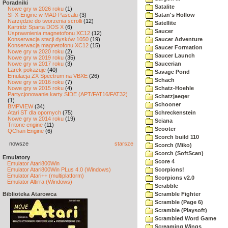
Poradniki
Satalite
Nowe gry w 2026 roku
(1)
SFX-Engine w MAD Pascalu
(3)
Satan's Hollow
Narzędzie do tworzenia scrolli
(12)
Satellite
Kartridż Sparta DOS X
(6)
Saucer
Usprawnienia magnetofonu XC12
(12)
Konserwacja stacji dysków 1050
(19)
Saucer Adventure
Konserwacja magnetofonu XC12
(15)
Saucer Formation
Nowe gry w 2020 roku
(2)
Saucer Launch
Nowe gry w 2019 roku
(35)
Nowe gry w 2017 roku
(3)
Saucerian
Larek pokazuje
(40)
Savage Pond
Emulacja ZX Spectrum na VBXE
(26)
Schach
Nowe gry w 2016 roku
(7)
Nowe gry w 2015 roku
(4)
Schatz-Hoehle
Partycjonowanie karty SIDE (APT/FAT16/FAT32)
Schatzjaeger
(1)
Schooner
BMPVIEW
(34)
Atari ST dla opornych
(75)
Schreckenstein
Nowe gry w 2014 roku
(19)
Sciana
Tritone engine
(11)
Scooter
QChan Engine
(6)
Scorch build 110
nowsze
starsze
Scorch (Miko)
Scorch (SoftScan)
Emulatory
Score 4
Emulator Atari800Win
Emulator Atari800Win PLus 4.0 (Windows)
Scorpions!
Emulator Atari++ (multiplatform)
Scorpions v2.0
Emulator Altirra (Windows)
Scrabble
Biblioteka Atarowca
Scramble Fighter
Scramble (Page 6)
Scramble (Playsoft)
Scrambled Word Game
Screaming Wings