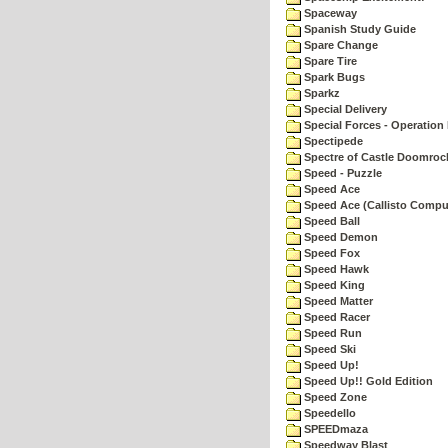
Spaceway
Spanish Study Guide
Spare Change
Spare Tire
Spark Bugs
Sparkz
Special Delivery
Special Forces - Operation 
Spectipede
Spectre of Castle Doomroc
Speed - Puzzle
Speed Ace
Speed Ace (Callisto Compu
Speed Ball
Speed Demon
Speed Fox
Speed Hawk
Speed King
Speed Matter
Speed Racer
Speed Run
Speed Ski
Speed Up!
Speed Up!! Gold Edition
Speed Zone
Speedello
SPEEDmaza
Speedway Blast