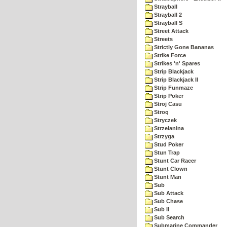
Strayball
Strayball 2
Strayball S
Street Attack
Streets
Strictly Gone Bananas
Strike Force
Strikes 'n' Spares
Strip Blackjack
Strip Blackjack II
Strip Funmaze
Strip Poker
Stroj Casu
Stroq
Stryczek
Strzelanina
Strzyga
Stud Poker
Stun Trap
Stunt Car Racer
Stunt Clown
Stunt Man
Sub
Sub Attack
Sub Chase
Sub II
Sub Search
Submarine Commander