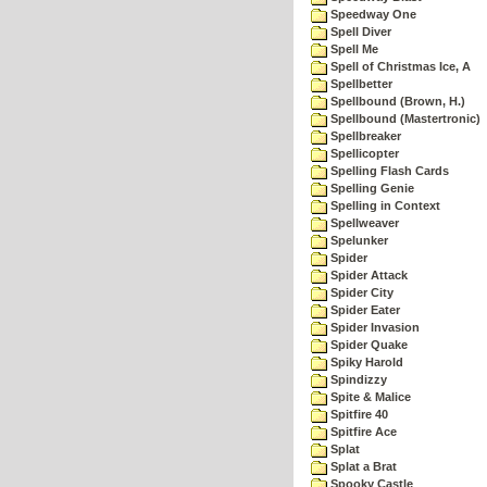
Speedway One
Spell Diver
Spell Me
Spell of Christmas Ice, A
Spellbetter
Spellbound (Brown, H.)
Spellbound (Mastertronic)
Spellbreaker
Spellicopter
Spelling Flash Cards
Spelling Genie
Spelling in Context
Spellweaver
Spelunker
Spider
Spider Attack
Spider City
Spider Eater
Spider Invasion
Spider Quake
Spiky Harold
Spindizzy
Spite & Malice
Spitfire 40
Spitfire Ace
Splat
Splat a Brat
Spooky Castle