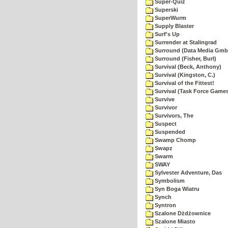
Super-Quiz
Superski
SuperWurm
Supply Blaster
Surf's Up
Surrender at Stalingrad
Surround (Data Media Gmb
Surround (Fisher, Burl)
Survival (Beck, Anthony)
Survival (Kingston, C.)
Survival of the Fittest!
Survival (Task Force Game
Survive
Survivor
Survivors, The
Suspect
Suspended
Swamp Chomp
Swapz
Swarm
SWAY
Sylvester Adventure, Das
Symbolism
Syn Boga Wiatru
Synch
Syntron
Szalone Dżdżownice
Szalone Miasto