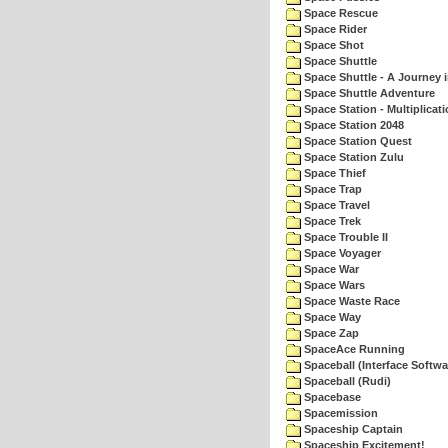
Space Rescue
Space Rider
Space Shot
Space Shuttle
Space Shuttle - A Journey 
Space Shuttle Adventure
Space Station - Multiplicat
Space Station 2048
Space Station Quest
Space Station Zulu
Space Thief
Space Trap
Space Travel
Space Trek
Space Trouble II
Space Voyager
Space War
Space Wars
Space Waste Race
Space Way
Space Zap
SpaceAce Running
Spaceball (Interface Softwa
Spaceball (Rudi)
Spacebase
Spacemission
Spaceship Captain
Spaceship Excitement!