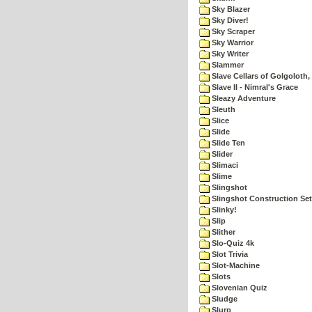
Sky Blazer
Sky Diver!
Sky Scraper
Sky Warrior
Sky Writer
Slammer
Slave Cellars of Golgoloth,
Slave II - Nimral's Grace
Sleazy Adventure
Sleuth
Slice
Slide
Slide Ten
Slider
Slimaci
Slime
Slingshot
Slingshot Construction Set
Slinky!
Slip
Slither
Slo-Quiz 4k
Slot Trivia
Slot-Machine
Slots
Slovenian Quiz
Sludge
Slurp