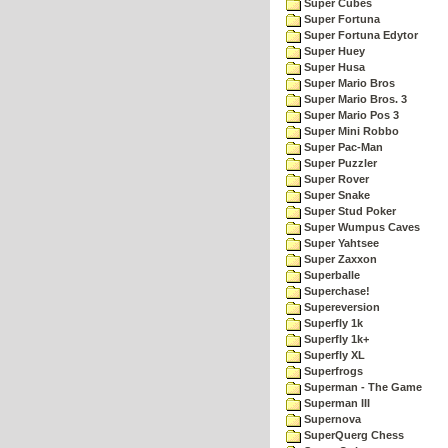
Super Cubes
Super Fortuna
Super Fortuna Edytor
Super Huey
Super Husa
Super Mario Bros
Super Mario Bros. 3
Super Mario Pos 3
Super Mini Robbo
Super Pac-Man
Super Puzzler
Super Rover
Super Snake
Super Stud Poker
Super Wumpus Caves
Super Yahtsee
Super Zaxxon
Superballe
Superchase!
Supereversion
Superfly 1k
Superfly 1k+
Superfly XL
Superfrogs
Superman - The Game
Superman III
Supernova
SuperQuerg Chess