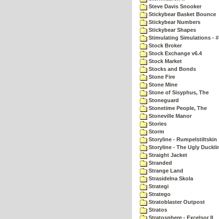
Steve Davis Snooker
Stickybear Basket Bounce
Stickybear Numbers
Stickybear Shapes
Stimulating Simulations - #
Stock Broker
Stock Exchange v6.4
Stock Market
Stocks and Bonds
Stone Fire
Stone Mine
Stone of Sisyphus, The
Stoneguard
Stonetime People, The
Stoneville Manor
Stories
Storm
Storyline - Rumpelstiltskin
Storyline - The Ugly Duckli
Straight Jacket
Stranded
Strange Land
Strasidelna Skola
Strategi
Stratego
Stratoblaster Outpost
Stratos
Stratosphere - Excelsor II