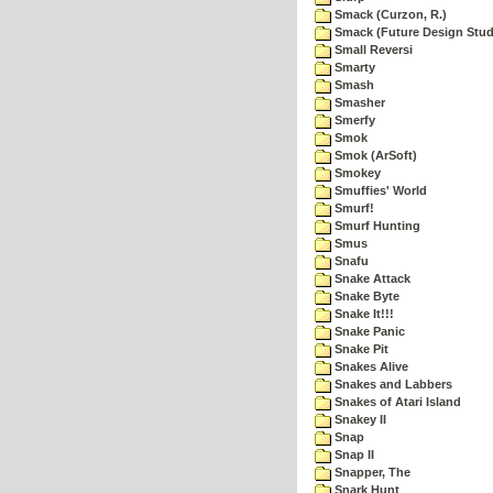
Smack (Curzon, R.)
Smack (Future Design Stud
Small Reversi
Smarty
Smash
Smasher
Smerfy
Smok
Smok (ArSoft)
Smokey
Smuffies' World
Smurf!
Smurf Hunting
Smus
Snafu
Snake Attack
Snake Byte
Snake It!!!
Snake Panic
Snake Pit
Snakes Alive
Snakes and Labbers
Snakes of Atari Island
Snakey II
Snap
Snap II
Snapper, The
Snark Hunt