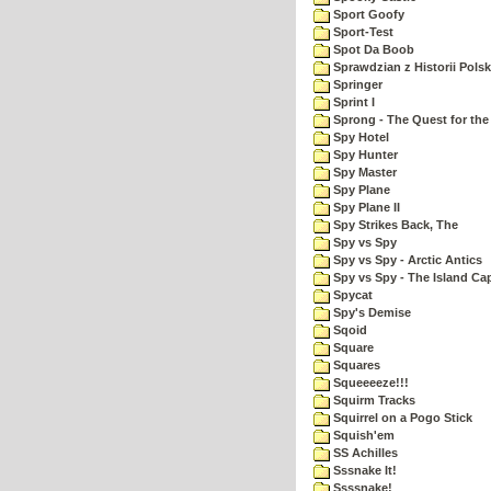
Sport Goofy
Sport-Test
Spot Da Boob
Sprawdzian z Historii Polsk
Springer
Sprint I
Sprong - The Quest for the
Spy Hotel
Spy Hunter
Spy Master
Spy Plane
Spy Plane II
Spy Strikes Back, The
Spy vs Spy
Spy vs Spy - Arctic Antics
Spy vs Spy - The Island Ca
Spycat
Spy's Demise
Sqoid
Square
Squares
Squeeeeze!!!
Squirm Tracks
Squirrel on a Pogo Stick
Squish'em
SS Achilles
Sssnake It!
Ssssnake!