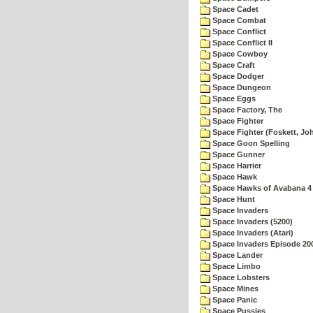
Space Cadet
Space Combat
Space Conflict
Space Conflict II
Space Cowboy
Space Craft
Space Dodger
Space Dungeon
Space Eggs
Space Factory, The
Space Fighter
Space Fighter (Foskett, Jo
Space Goon Spelling
Space Gunner
Space Harrier
Space Hawk
Space Hawks of Avabana 4
Space Hunt
Space Invaders
Space Invaders (5200)
Space Invaders (Atari)
Space Invaders Episode 20
Space Lander
Space Limbo
Space Lobsters
Space Mines
Space Panic
Space Pussies