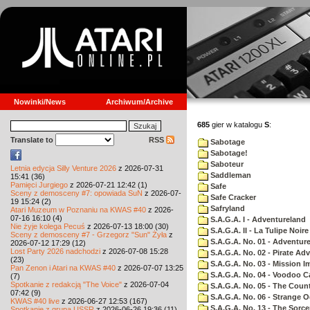
Nowinki/News
Archiwum/Archive
685
gier w katalogu
S
:
Translate to
RSS
Sabotage
Sabotage!
Saboteur
Letnia edycja Silly Venture 2026
z 2026-07-31
Saddleman
15:41 (36)
Pamięci Jurgiego
z 2026-07-21 12:42 (1)
Safe
Sceny z demosceny #7: opowiada SuN
z 2026-07-
Safe Cracker
19 15:24 (2)
Safryland
Atari Muzeum w Poznaniu na KWAS #40
z 2026-
07-16 16:10 (4)
S.A.G.A. I - Adventureland
Nie żyje kolega Pecuś
z 2026-07-13 18:00 (30)
S.A.G.A. II - La Tulipe Noire
Sceny z demosceny #7 - Grzegorz "Sun" Żyła
z
S.A.G.A. No. 01 - Adventur
2026-07-12 17:29 (12)
Lost Party 2026 nadchodzi
z 2026-07-08 15:28
S.A.G.A. No. 02 - Pirate Ad
(23)
S.A.G.A. No. 03 - Mission I
Pan Zenon i Atari na KWAS #40
z 2026-07-07 13:25
S.A.G.A. No. 04 - Voodoo C
(7)
Spotkanie z redakcją "The Voice"
z 2026-07-04
S.A.G.A. No. 05 - The Coun
07:42 (9)
S.A.G.A. No. 06 - Strange 
KWAS #40 live
z 2026-06-27 12:53 (167)
S.A.G.A. No. 13 - The Sorce
Spotkanie z grupą USSR
z 2026-06-26 19:36 (11)