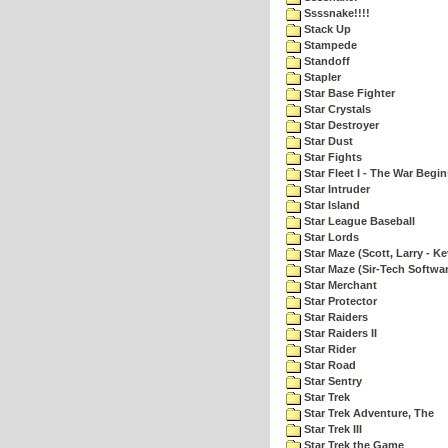
Ssssnake!!!!
Stack Up
Stampede
Standoff
Stapler
Star Base Fighter
Star Crystals
Star Destroyer
Star Dust
Star Fights
Star Fleet I - The War Begin
Star Intruder
Star Island
Star League Baseball
Star Lords
Star Maze (Scott, Larry - Ke
Star Maze (Sir-Tech Softwa
Star Merchant
Star Protector
Star Raiders
Star Raiders II
Star Rider
Star Road
Star Sentry
Star Trek
Star Trek Adventure, The
Star Trek III
Star Trek the Game