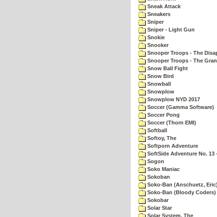
Sneak Attack
Sneakers
Sniper
Sniper - Light Gun
Snokie
Snooker
Snooper Troops - The Disa
Snooper Troops - The Gran
Snow Ball Fight
Snow Bird
Snowball
Snowplow
Snowplow NYD 2017
Soccer (Gamma Software)
Soccer Pong
Soccer (Thorn EMI)
Softball
Softoy, The
Softporn Adventure
SoftSide Adventure No. 13 
Sogon
Soko Maniac
Sokoban
Soko-Ban (Anschuetz, Eric
Soko-Ban (Bloody Coders)
Sokobar
Solar Star
Solar System, The