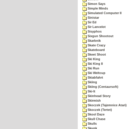
Simon Says
Simple Minds
Simulated Computer II
Sinistar
Sir Ed
Sir Lancelot
Sisyphos
Sixgun Shootout
Skarbnik
Skate Crazy
Skateboard
Skeet Shoot
Ski King
Ski King II
Ski Run
Ski Weltcup
Skiabfahrt
Skiing
Skiing (Centaursoft)
Ski-It
Skinhead Story
Skirmish
Skoczek (Tajemnice Atari)
Skoczek (Tertet)
Skool Daze
Skull Chase
Skulls
Skunk