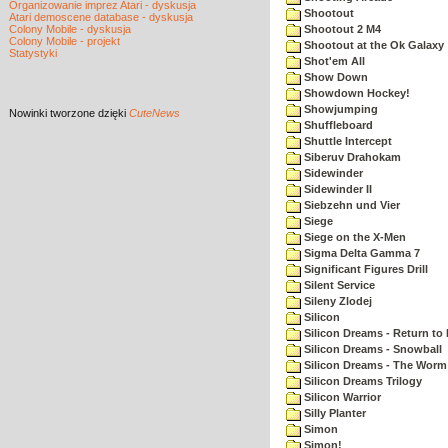
Organizowanie imprez Atari - dyskusja
Shootout
Atari demoscene database - dyskusja
Colony Mobile - dyskusja
Shootout 2 M4
Colony Mobile - projekt
Shootout at the Ok Galaxy
Statystyki
Shot'em All
Show Down
Showdown Hockey!
Showjumping
Nowinki
tworzone dzięki
CuteNews
Shuffleboard
Shuttle Intercept
Siberuv Drahokam
Sidewinder
Sidewinder II
Siebzehn und Vier
Siege
Siege on the X-Men
Sigma Delta Gamma 7
Significant Figures Drill
Silent Service
Sileny Zlodej
Silicon
Silicon Dreams - Return to
Silicon Dreams - Snowball
Silicon Dreams - The Worm 
Silicon Dreams Trilogy
Silicon Warrior
Silly Planter
Simon
Simon!