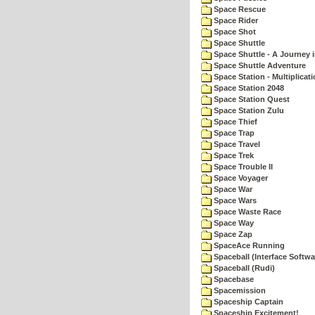
Space Rescue
Space Rider
Space Shot
Space Shuttle
Space Shuttle - A Journey 
Space Shuttle Adventure
Space Station - Multiplicat
Space Station 2048
Space Station Quest
Space Station Zulu
Space Thief
Space Trap
Space Travel
Space Trek
Space Trouble II
Space Voyager
Space War
Space Wars
Space Waste Race
Space Way
Space Zap
SpaceAce Running
Spaceball (Interface Softwa
Spaceball (Rudi)
Spacebase
Spacemission
Spaceship Captain
Spaceship Excitement!