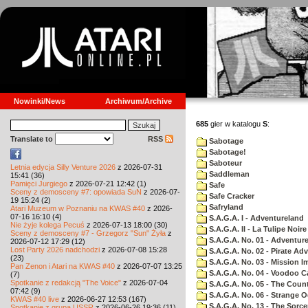
Nowinki/News
Archiwum/Archive
685
gier w katalogu
S
:
Translate to
RSS
Sabotage
Sabotage!
Saboteur
Letnia edycja Silly Venture 2026
z 2026-07-31
Saddleman
15:41 (36)
Pamięci Jurgiego
z 2026-07-21 12:42 (1)
Safe
Sceny z demosceny #7: opowiada SuN
z 2026-07-
Safe Cracker
19 15:24 (2)
Safryland
Atari Muzeum w Poznaniu na KWAS #40
z 2026-
07-16 16:10 (4)
S.A.G.A. I - Adventureland
Nie żyje kolega Pecuś
z 2026-07-13 18:00 (30)
S.A.G.A. II - La Tulipe Noire
Sceny z demosceny #7 - Grzegorz "Sun" Żyła
z
S.A.G.A. No. 01 - Adventur
2026-07-12 17:29 (12)
Lost Party 2026 nadchodzi
z 2026-07-08 15:28
S.A.G.A. No. 02 - Pirate Ad
(23)
S.A.G.A. No. 03 - Mission I
Pan Zenon i Atari na KWAS #40
z 2026-07-07 13:25
S.A.G.A. No. 04 - Voodoo C
(7)
Spotkanie z redakcją "The Voice"
z 2026-07-04
S.A.G.A. No. 05 - The Coun
07:42 (9)
S.A.G.A. No. 06 - Strange 
KWAS #40 live
z 2026-06-27 12:53 (167)
S.A.G.A. No. 13 - The Sorce
Spotkanie z grupą USSR
z 2026-06-26 19:36 (11)