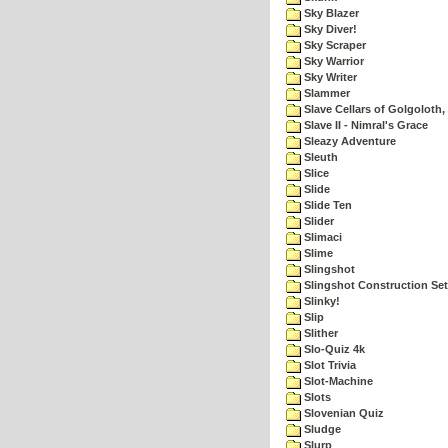
Sky Blazer
Sky Diver!
Sky Scraper
Sky Warrior
Sky Writer
Slammer
Slave Cellars of Golgoloth,
Slave II - Nimral's Grace
Sleazy Adventure
Sleuth
Slice
Slide
Slide Ten
Slider
Slimaci
Slime
Slingshot
Slingshot Construction Set
Slinky!
Slip
Slither
Slo-Quiz 4k
Slot Trivia
Slot-Machine
Slots
Slovenian Quiz
Sludge
Slurp