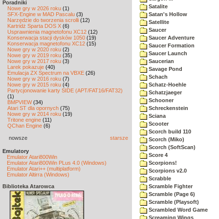
Poradniki
Satalite
Nowe gry w 2026 roku
(1)
SFX-Engine w MAD Pascalu
(3)
Satan's Hollow
Narzędzie do tworzenia scrolli
(12)
Satellite
Kartridż Sparta DOS X
(6)
Saucer
Usprawnienia magnetofonu XC12
(12)
Konserwacja stacji dysków 1050
(19)
Saucer Adventure
Konserwacja magnetofonu XC12
(15)
Saucer Formation
Nowe gry w 2020 roku
(2)
Saucer Launch
Nowe gry w 2019 roku
(35)
Nowe gry w 2017 roku
(3)
Saucerian
Larek pokazuje
(40)
Savage Pond
Emulacja ZX Spectrum na VBXE
(26)
Schach
Nowe gry w 2016 roku
(7)
Nowe gry w 2015 roku
(4)
Schatz-Hoehle
Partycjonowanie karty SIDE (APT/FAT16/FAT32)
Schatzjaeger
(1)
Schooner
BMPVIEW
(34)
Atari ST dla opornych
(75)
Schreckenstein
Nowe gry w 2014 roku
(19)
Sciana
Tritone engine
(11)
Scooter
QChan Engine
(6)
Scorch build 110
nowsze
starsze
Scorch (Miko)
Scorch (SoftScan)
Emulatory
Score 4
Emulator Atari800Win
Emulator Atari800Win PLus 4.0 (Windows)
Scorpions!
Emulator Atari++ (multiplatform)
Scorpions v2.0
Emulator Altirra (Windows)
Scrabble
Biblioteka Atarowca
Scramble Fighter
Scramble (Page 6)
Scramble (Playsoft)
Scrambled Word Game
Screaming Wings