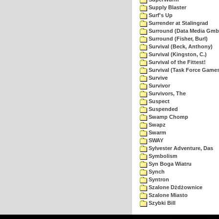
Supply Blaster
Surf's Up
Surrender at Stalingrad
Surround (Data Media Gmb
Surround (Fisher, Burl)
Survival (Beck, Anthony)
Survival (Kingston, C.)
Survival of the Fittest!
Survival (Task Force Game
Survive
Survivor
Survivors, The
Suspect
Suspended
Swamp Chomp
Swapz
Swarm
SWAY
Sylvester Adventure, Das
Symbolism
Syn Boga Wiatru
Synch
Syntron
Szalone Dżdżownice
Szalone Miasto
Szybki Bill