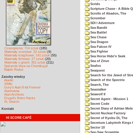
Scrids
Scripture Chase - A Bible Q
Scrolls of Abadon, The
Scromber
SDI I Adventure
Sea Bandit
Sea Battle!
Sea Chase
Sea Dragon
Sea Falcon IV
Czasopisma: 714 sztuk
(185)
Sea Fighter
Materiały scenowe: 32 sztuki
(9)
Materiały książkowe: 141 sztuk
(55)
Sea Horse Hide'n Seek
Materiały firmowe: 27 sztuk
(20)
Sea of Zirun
Materiały o grach: 351 sztuk
(211)
Seafox
Spiżarnia Voya na Chomikuj.pl
Bajtek Redux
Seaquest
Search for the Jewel of Str
Zasoby wiedzy
Search of the Spectrix
Atariki
XWiki
Search, The
Gury's Atari 8-bit Forever
Seastalker
Atarimania
Seawolf II
Atari Archives
Drygol's Retro Hacks
Secret Agent - Mission 1
XL Search
Secret Code
Secret Diary of Adrian Mole
Kontakt
Secret Nuclear Factory
HI SCORE CAFÉ
Secret of Kyobu Di, The
Secretum Labyrinth Kings 
Sector 10
See-Saw Scramble