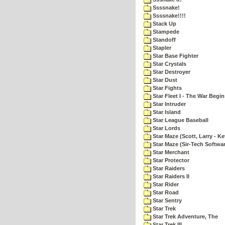
Ssssnake!
Ssssnake!!!!
Stack Up
Stampede
Standoff
Stapler
Star Base Fighter
Star Crystals
Star Destroyer
Star Dust
Star Fights
Star Fleet I - The War Begin
Star Intruder
Star Island
Star League Baseball
Star Lords
Star Maze (Scott, Larry - Ke
Star Maze (Sir-Tech Softwa
Star Merchant
Star Protector
Star Raiders
Star Raiders II
Star Rider
Star Road
Star Sentry
Star Trek
Star Trek Adventure, The
Star Trek III