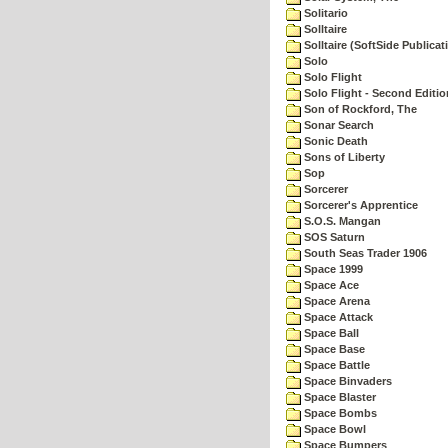
Solitario
Solltaire
Solltaire (SoftSide Publicat
Solo
Solo Flight
Solo Flight - Second Editio
Son of Rockford, The
Sonar Search
Sonic Death
Sons of Liberty
Sop
Sorcerer
Sorcerer's Apprentice
S.O.S. Mangan
SOS Saturn
South Seas Trader 1906
Space 1999
Space Ace
Space Arena
Space Attack
Space Ball
Space Base
Space Battle
Space Binvaders
Space Blaster
Space Bombs
Space Bowl
Space Bumpers