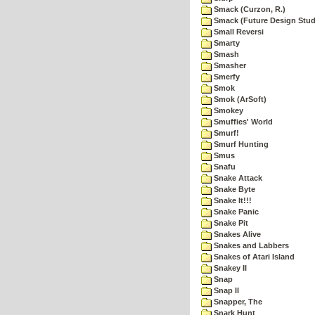
Smack (Curzon, R.)
Smack (Future Design Stud
Small Reversi
Smarty
Smash
Smasher
Smerfy
Smok
Smok (ArSoft)
Smokey
Smuffies' World
Smurf!
Smurf Hunting
Smus
Snafu
Snake Attack
Snake Byte
Snake It!!!
Snake Panic
Snake Pit
Snakes Alive
Snakes and Labbers
Snakes of Atari Island
Snakey II
Snap
Snap II
Snapper, The
Snark Hunt