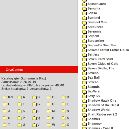
Seeschlacht
Senorita
Senso
Sentinel
Sentinel One
Serduszka
Sereamis
Serpent
Serpentine
Serpent's Star, The
Sesame Street Letter-Go-
Settlers
Seven Card Stud
Seven Cities of Gold
Seven Skulls, The
Gry/Games
Sevens
Sex Ball
Katalog gier (konwencja Kaz)
Aktualizacja: 2026-07-19
Sexeso
Liczba katalogów: 8878, liczba plików: 40040
Sexquix
Zmian katalogów: 1, zmian plików: 1
SexVersi
Sexy Six
0-9
A
B
C
D
Shadow Hawk One
E
F
G
H
I
Shadow of the Beast
Shadow World
J
K
L
M
N
Shaft Raider rev 2.2
O
P
Q
R
S
Shamus
Shamus+
T
U
V
W
X
Shamus - Case II