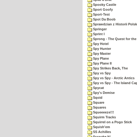
Spooky Castle
Sport Goofy
Sport-Test
Spot Da Boob
Sprawdzian z Historii Polsk
Springer
Sprint I
Sprong - The Quest for the
Spy Hotel
Spy Hunter
Spy Master
Spy Plane
Spy Plane II
Spy Strikes Back, The
Spy vs Spy
Spy vs Spy - Arctic Antics
Spy vs Spy - The Island Ca
Spycat
Spy's Demise
Sqoid
Square
Squares
Squeeeeze!!!
Squirm Tracks
Squirrel on a Pogo Stick
Squish'em
SS Achilles
Sssnake It!