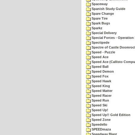
Spaceway
Spanish Study Guide
Spare Change
Spare Tire
Spark Bugs
Sparkz
Special Delivery
Special Forces - Operation 
Spectipede
Spectre of Castle Doomroc
Speed - Puzzle
Speed Ace
Speed Ace (Callisto Compu
Speed Ball
Speed Demon
Speed Fox
Speed Hawk
Speed King
Speed Matter
Speed Racer
Speed Run
Speed Ski
Speed Up!
Speed Up!! Gold Edition
Speed Zone
Speedello
SPEEDmaza
Speedway Blast