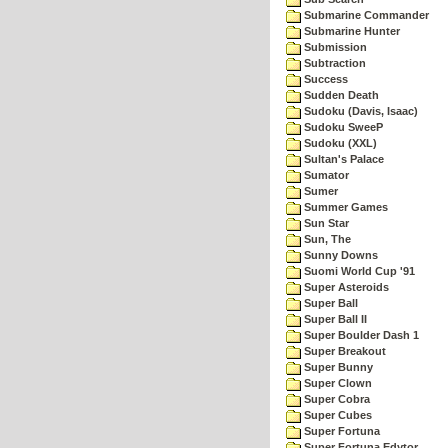
Submarine Commander
Submarine Hunter
Submission
Subtraction
Success
Sudden Death
Sudoku (Davis, Isaac)
Sudoku SweeP
Sudoku (XXL)
Sultan's Palace
Sumator
Sumer
Summer Games
Sun Star
Sun, The
Sunny Downs
Suomi World Cup '91
Super Asteroids
Super Ball
Super Ball II
Super Boulder Dash 1
Super Breakout
Super Bunny
Super Clown
Super Cobra
Super Cubes
Super Fortuna
Super Fortuna Edytor