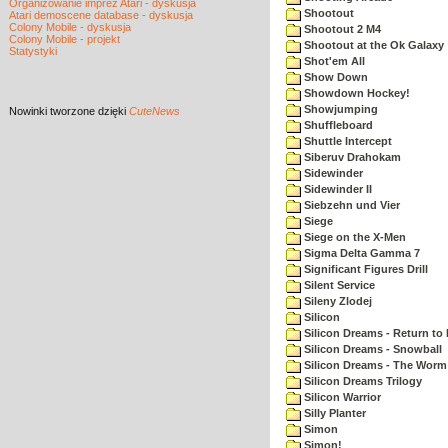
Organizowanie imprez Atari - dyskusja
Shootout
Atari demoscene database - dyskusja
Colony Mobile - dyskusja
Shootout 2 M4
Colony Mobile - projekt
Shootout at the Ok Galaxy
Statystyki
Shot'em All
Show Down
Showdown Hockey!
Showjumping
Nowinki
tworzone dzięki
CuteNews
Shuffleboard
Shuttle Intercept
Siberuv Drahokam
Sidewinder
Sidewinder II
Siebzehn und Vier
Siege
Siege on the X-Men
Sigma Delta Gamma 7
Significant Figures Drill
Silent Service
Sileny Zlodej
Silicon
Silicon Dreams - Return to
Silicon Dreams - Snowball
Silicon Dreams - The Worm 
Silicon Dreams Trilogy
Silicon Warrior
Silly Planter
Simon
Simon!