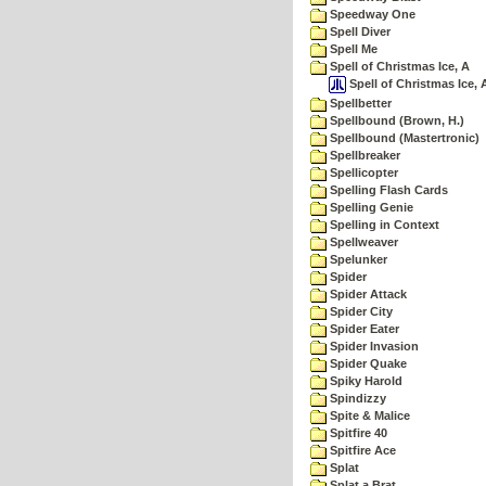
Speedway One
Spell Diver
Spell Me
Spell of Christmas Ice, A
Spell of Christmas Ice, 
Spellbetter
Spellbound (Brown, H.)
Spellbound (Mastertronic)
Spellbreaker
Spellicopter
Spelling Flash Cards
Spelling Genie
Spelling in Context
Spellweaver
Spelunker
Spider
Spider Attack
Spider City
Spider Eater
Spider Invasion
Spider Quake
Spiky Harold
Spindizzy
Spite & Malice
Spitfire 40
Spitfire Ace
Splat
Splat a Brat