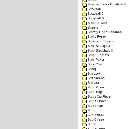
Stratosphere - Excelsor II
Strayball
Strayball 2
Strayball S
Street Attack
Streets
Strictly Gone Bananas
Strike Force
Strikes 'n' Spares
Strip Blackjack
Strip Blackjack II
Strip Funmaze
Strip Poker
Stroj Casu
Stroq
Stryczek
Strzelanina
Strzyga
Stud Poker
Stun Trap
Stunt Car Racer
Stunt Clown
Stunt Man
Sub
Sub Attack
Sub Chase
Sub II
Sub Search