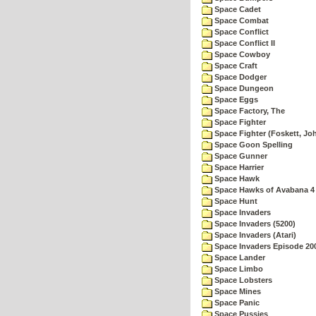
Space Cadet
Space Combat
Space Conflict
Space Conflict II
Space Cowboy
Space Craft
Space Dodger
Space Dungeon
Space Eggs
Space Factory, The
Space Fighter
Space Fighter (Foskett, Jo
Space Goon Spelling
Space Gunner
Space Harrier
Space Hawk
Space Hawks of Avabana 4
Space Hunt
Space Invaders
Space Invaders (5200)
Space Invaders (Atari)
Space Invaders Episode 20
Space Lander
Space Limbo
Space Lobsters
Space Mines
Space Panic
Space Pussies