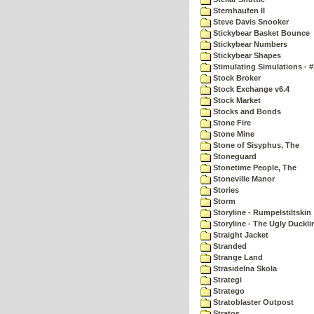
Sternhaufen II
Steve Davis Snooker
Stickybear Basket Bounce
Stickybear Numbers
Stickybear Shapes
Stimulating Simulations - #
Stock Broker
Stock Exchange v6.4
Stock Market
Stocks and Bonds
Stone Fire
Stone Mine
Stone of Sisyphus, The
Stoneguard
Stonetime People, The
Stoneville Manor
Stories
Storm
Storyline - Rumpelstiltskin
Storyline - The Ugly Duckli
Straight Jacket
Stranded
Strange Land
Strasidelna Skola
Strategi
Stratego
Stratoblaster Outpost
Stratos