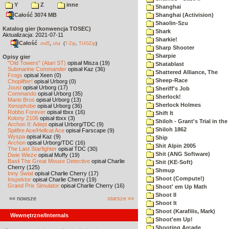
Y
Z
inne
Shanghai
Całość 3074 MB
Shanghai (Activision)
Shaolin-Szu
Katalog gier (konwencja TOSEC)
Shark
Aktualizacja: 2021-07-11
Sharkie!
Całość
,
md5
sha
(
7-Zip
,
TUGZip
)
Sharp Shooter
Sharpie
Opisy gier
"Old Towers" (Atari ST)
opisał Misza (19)
Shatablast
Submarine Commander
opisał Kaz (36)
Shattered Alliance, The
Frogs
opisał Xeen (0)
Sheep-Race
Choplifter!
opisał Urborg (0)
Joust
opisał Urborg (17)
Sheriff's Job
Commando
opisał Urborg (35)
Sherlock!
Mario Bros
opisał Urborg (13)
Sherlock Holmes
Xenophobe
opisał Urborg (36)
Robbo Forever
opisał tbxx (16)
Shift It
Kolony 2106
opisał tbxx (3)
Shiloh - Grant's Trial in th
Archon II: Adept
opisał Urborg/TDC (9)
Shiloh 1862
Spitfire Ace/Hellcat Ace
opisał Farscape (9)
Wyspa
opisał Kaz (9)
Ship
Archon
opisał Urborg/TDC (16)
Shit Alpin 2005
The Last Starfighter
opisał TDC (30)
Shit (ANG Software)
Dwie Wieże
opisał Muffy (19)
Basil The Great Mouse Detective
opisał Charlie
Shit (KE-Soft)
Cherry (125)
Shmup
Inny Świat
opisał Charlie Cherry (17)
Shoot (Compute!)
Inspektor
opisał Charlie Cherry (19)
Grand Prix Simulator
opisał Charlie Cherry (16)
Shoot' em Up Math
Shoot II
«« nowsze
starsze »»
Shoot It
Shoot (Karafilis, Mark)
Wewnętrzne/Internals
Shoot'em Up!
Shooting Arcade