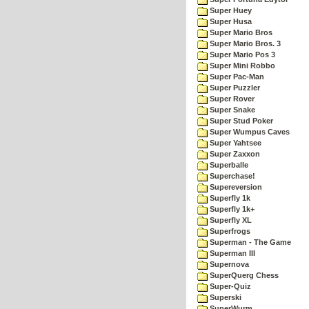
Super Huey
Super Husa
Super Mario Bros
Super Mario Bros. 3
Super Mario Pos 3
Super Mini Robbo
Super Pac-Man
Super Puzzler
Super Rover
Super Snake
Super Stud Poker
Super Wumpus Caves
Super Yahtsee
Super Zaxxon
Superballe
Superchase!
Supereversion
Superfly 1k
Superfly 1k+
Superfly XL
Superfrogs
Superman - The Game
Superman III
Supernova
SuperQuerg Chess
Super-Quiz
Superski
SuperWurm