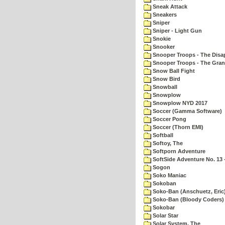
Sneak Attack
Sneakers
Sniper
Sniper - Light Gun
Snokie
Snooker
Snooper Troops - The Disa
Snooper Troops - The Gran
Snow Ball Fight
Snow Bird
Snowball
Snowplow
Snowplow NYD 2017
Soccer (Gamma Software)
Soccer Pong
Soccer (Thorn EMI)
Softball
Softoy, The
Softporn Adventure
SoftSide Adventure No. 13 
Sogon
Soko Maniac
Sokoban
Soko-Ban (Anschuetz, Eric
Soko-Ban (Bloody Coders)
Sokobar
Solar Star
Solar System, The