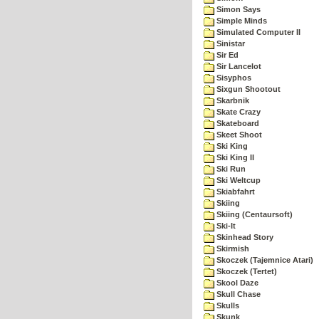
Simon Says
Simple Minds
Simulated Computer II
Sinistar
Sir Ed
Sir Lancelot
Sisyphos
Sixgun Shootout
Skarbnik
Skate Crazy
Skateboard
Skeet Shoot
Ski King
Ski King II
Ski Run
Ski Weltcup
Skiabfahrt
Skiing
Skiing (Centaursoft)
Ski-It
Skinhead Story
Skirmish
Skoczek (Tajemnice Atari)
Skoczek (Tertet)
Skool Daze
Skull Chase
Skulls
Skunk