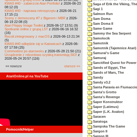
KWAS #40 - zabierzcie Atari Portfolio!
z 2026-06-23
Saga of Erik the Viking, Th
08:12 (0)
Sagi 1
KWAS #40 - naprawa retrosprzętu
z 2026-06-21
Salmon Run
17:15 (1)
Sceny z demosceny #7 z Bigerem i MBR
z 2026-
Sam Doma
06-19 22:08 (0)
Sam Doma II
Atari Floppy Image Toolkit
z 2026-06-17 13:51 (9)
Same Game
Spotkanie online z grupą LST
z 2026-06-16 16:32
(16)
Sammy the Sea Serpent
Recoil zintegrowany z macOS
z 2026-06-13 21:34
Samolocik
(5)
Samotnik
KWAS #40 odbędzie się w Katowicach
z 2026-06-
07 17:59 (25)
Samotnik (Tajemnice Atari)
Commodore po atarowsku
z 2026-05-28 21:50 (21)
Samurai's Game
Urządzenie z rekordowo szybką transmisją SIO!
z
Samuraj
2026-05-24 20:57 (116)
Sanctified Quest for Power
«« nowsze
starsze »»
Sands of Egypt, The
Sands of Mars, The
AtariOnline.pl na YouTube
Sandy
Sandy v3.2
Santa Paravia en Fiumacci
Santa's Grotto
Santa's Revenge
Saper Konstruktor
Saper (Latimus)
Saper (L.K. Avalon)
Saracen
Saratoga
Sarepska The Game
Pomocnik/Helper
Sargon II
Sargon III