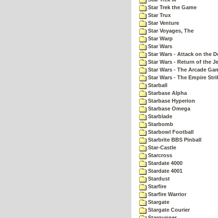
Star Trek the Game
Star Trux
Star Venture
Star Voyages, The
Star Warp
Star Wars
Star Wars - Attack on the D
Star Wars - Return of the Je
Star Wars - The Arcade Ga
Star Wars - The Empire Str
Starball
Starbase Alpha
Starbase Hyperion
Starbase Omega
Starblade
Starbomb
Starbowl Football
Starbrite BBS Pinball
Star-Castle
Starcross
Stardate 4000
Stardate 4001
Stardust
Starfire
Starfire Warrior
Stargate
Stargate Courier
Stargunner