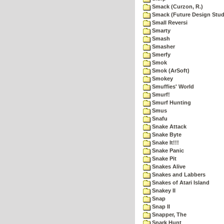
Smack (Curzon, R.)
Smack (Future Design Stud
Small Reversi
Smarty
Smash
Smasher
Smerfy
Smok
Smok (ArSoft)
Smokey
Smuffies' World
Smurf!
Smurf Hunting
Smus
Snafu
Snake Attack
Snake Byte
Snake It!!!
Snake Panic
Snake Pit
Snakes Alive
Snakes and Labbers
Snakes of Atari Island
Snakey II
Snap
Snap II
Snapper, The
Snark Hunt