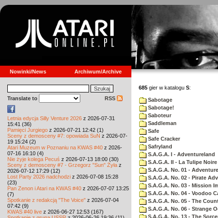
Nowinki/News
Archiwum/Archive
685
gier w katalogu
S
:
Translate to
RSS
Sabotage
Sabotage!
Saboteur
Letnia edycja Silly Venture 2026
z 2026-07-31
Saddleman
15:41 (36)
Pamięci Jurgiego
z 2026-07-21 12:42 (1)
Safe
Sceny z demosceny #7: opowiada SuN
z 2026-07-
Safe Cracker
19 15:24 (2)
Safryland
Atari Muzeum w Poznaniu na KWAS #40
z 2026-
07-16 16:10 (4)
S.A.G.A. I - Adventureland
Nie żyje kolega Pecuś
z 2026-07-13 18:00 (30)
S.A.G.A. II - La Tulipe Noire
Sceny z demosceny #7 - Grzegorz "Sun" Żyła
z
S.A.G.A. No. 01 - Adventur
2026-07-12 17:29 (12)
Lost Party 2026 nadchodzi
z 2026-07-08 15:28
S.A.G.A. No. 02 - Pirate Ad
(23)
S.A.G.A. No. 03 - Mission I
Pan Zenon i Atari na KWAS #40
z 2026-07-07 13:25
S.A.G.A. No. 04 - Voodoo C
(7)
Spotkanie z redakcją "The Voice"
z 2026-07-04
S.A.G.A. No. 05 - The Coun
07:42 (9)
S.A.G.A. No. 06 - Strange 
KWAS #40 live
z 2026-06-27 12:53 (167)
S.A.G.A. No. 13 - The Sorce
Spotkanie z grupą USSR
z 2026-06-26 19:36 (11)