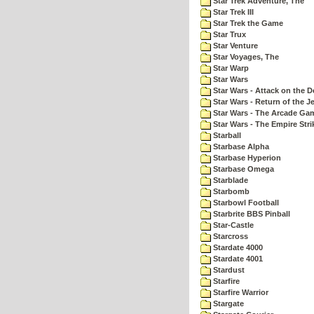
Star Trek Adventure, The
Star Trek III
Star Trek the Game
Star Trux
Star Venture
Star Voyages, The
Star Warp
Star Wars
Star Wars - Attack on the D
Star Wars - Return of the Je
Star Wars - The Arcade Ga
Star Wars - The Empire Str
Starball
Starbase Alpha
Starbase Hyperion
Starbase Omega
Starblade
Starbomb
Starbowl Football
Starbrite BBS Pinball
Star-Castle
Starcross
Stardate 4000
Stardate 4001
Stardust
Starfire
Starfire Warrior
Stargate