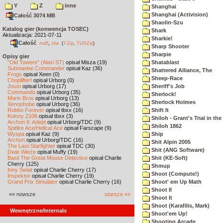
Y
Z
inne
Shanghai
Shanghai (Activision)
Całość 3074 MB
Shaolin-Szu
Katalog gier (konwencja TOSEC)
Shark
Aktualizacja: 2021-07-11
Sharkie!
Całość
,
md5
sha
(
7-Zip
,
TUGZip
)
Sharp Shooter
Sharpie
Opisy gier
"Old Towers" (Atari ST)
opisał Misza (19)
Shatablast
Submarine Commander
opisał Kaz (36)
Shattered Alliance, The
Frogs
opisał Xeen (0)
Sheep-Race
Choplifter!
opisał Urborg (0)
Joust
opisał Urborg (17)
Sheriff's Job
Commando
opisał Urborg (35)
Sherlock!
Mario Bros
opisał Urborg (13)
Sherlock Holmes
Xenophobe
opisał Urborg (36)
Robbo Forever
opisał tbxx (16)
Shift It
Kolony 2106
opisał tbxx (3)
Shiloh - Grant's Trial in th
Archon II: Adept
opisał Urborg/TDC (9)
Shiloh 1862
Spitfire Ace/Hellcat Ace
opisał Farscape (9)
Wyspa
opisał Kaz (9)
Ship
Archon
opisał Urborg/TDC (16)
Shit Alpin 2005
The Last Starfighter
opisał TDC (30)
Shit (ANG Software)
Dwie Wieże
opisał Muffy (19)
Basil The Great Mouse Detective
opisał Charlie
Shit (KE-Soft)
Cherry (125)
Shmup
Inny Świat
opisał Charlie Cherry (17)
Shoot (Compute!)
Inspektor
opisał Charlie Cherry (19)
Grand Prix Simulator
opisał Charlie Cherry (16)
Shoot' em Up Math
Shoot II
«« nowsze
starsze »»
Shoot It
Shoot (Karafilis, Mark)
Wewnętrzne/Internals
Shoot'em Up!
Shooting Arcade