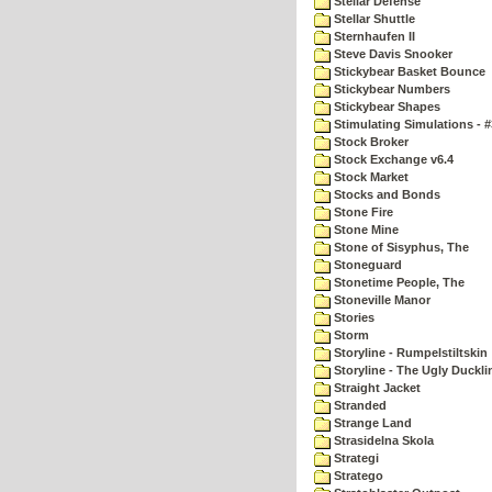
Stellar Defense
Stellar Shuttle
Sternhaufen II
Steve Davis Snooker
Stickybear Basket Bounce
Stickybear Numbers
Stickybear Shapes
Stimulating Simulations - #
Stock Broker
Stock Exchange v6.4
Stock Market
Stocks and Bonds
Stone Fire
Stone Mine
Stone of Sisyphus, The
Stoneguard
Stonetime People, The
Stoneville Manor
Stories
Storm
Storyline - Rumpelstiltskin
Storyline - The Ugly Duckli
Straight Jacket
Stranded
Strange Land
Strasidelna Skola
Strategi
Stratego