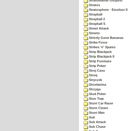
Stratoblaster Outpost
Stratos
Stratosphere - Excelsor II
Strayball
Strayball 2
Strayball S
Street Attack
Streets
Strictly Gone Bananas
Strike Force
Strikes 'n' Spares
Strip Blackjack
Strip Blackjack II
Strip Funmaze
Strip Poker
Stroj Casu
Stroq
Stryczek
Strzelanina
Strzyga
Stud Poker
Stun Trap
Stunt Car Racer
Stunt Clown
Stunt Man
Sub
Sub Attack
Sub Chase