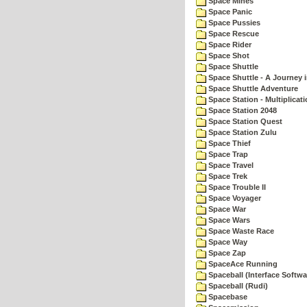
Space Mines
Space Panic
Space Pussies
Space Rescue
Space Rider
Space Shot
Space Shuttle
Space Shuttle - A Journey 
Space Shuttle Adventure
Space Station - Multiplicat
Space Station 2048
Space Station Quest
Space Station Zulu
Space Thief
Space Trap
Space Travel
Space Trek
Space Trouble II
Space Voyager
Space War
Space Wars
Space Waste Race
Space Way
Space Zap
SpaceAce Running
Spaceball (Interface Softwa
Spaceball (Rudi)
Spacebase