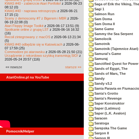
KWAS #40 - zabierzcie Atari Portfolio!
z 2026-06-23
Saga of Erik the Viking, Th
08:12 (0)
Sagi 1
KWAS #40 - naprawa retrosprzętu
z 2026-06-21
Salmon Run
17:15 (1)
Sceny z demosceny #7 z Bigerem i MBR
z 2026-
Sam Doma
06-19 22:08 (0)
Sam Doma II
Atari Floppy Image Toolkit
z 2026-06-17 13:51 (9)
Same Game
Spotkanie online z grupą LST
z 2026-06-16 16:32
(16)
Sammy the Sea Serpent
Recoil zintegrowany z macOS
z 2026-06-13 21:34
Samolocik
(5)
Samotnik
KWAS #40 odbędzie się w Katowicach
z 2026-06-
07 17:59 (25)
Samotnik (Tajemnice Atari)
Commodore po atarowsku
z 2026-05-28 21:50 (21)
Samurai's Game
Urządzenie z rekordowo szybką transmisją SIO!
z
Samuraj
2026-05-24 20:57 (116)
Sanctified Quest for Power
«« nowsze
starsze »»
Sands of Egypt, The
Sands of Mars, The
AtariOnline.pl na YouTube
Sandy
Sandy v3.2
Santa Paravia en Fiumacci
Santa's Grotto
Santa's Revenge
Saper Konstruktor
Saper (Latimus)
Saper (L.K. Avalon)
Saracen
Saratoga
Sarepska The Game
Pomocnik/Helper
Sargon II
Sargon III