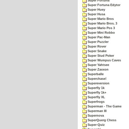
Super Fortuna
Super Fortuna Edytor
Super Huey
Super Husa
Super Mario Bros
Super Mario Bros. 3
Super Mario Pos 3
Super Mini Robbo
Super Pac-Man
Super Puzzler
Super Rover
Super Snake
Super Stud Poker
Super Wumpus Caves
Super Yahtsee
Super Zaxxon
Superballe
Superchase!
Supereversion
Superfly 1k
Superfly 1k+
Superfly XL
Superfrogs
Superman - The Game
Superman III
Supernova
SuperQuerg Chess
Super-Quiz