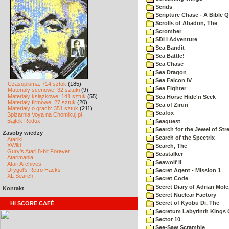
Scrids
Scripture Chase - A Bible Q
Scrolls of Abadon, The
Scromber
SDI I Adventure
Sea Bandit
Sea Battle!
Sea Chase
Sea Dragon
Sea Falcon IV
Czasopisma: 714 sztuk
(185)
Sea Fighter
Materiały scenowe: 32 sztuki
(9)
Materiały książkowe: 141 sztuk
(55)
Sea Horse Hide'n Seek
Materiały firmowe: 27 sztuk
(20)
Sea of Zirun
Materiały o grach: 351 sztuk
(211)
Seafox
Spiżarnia Voya na Chomikuj.pl
Bajtek Redux
Seaquest
Search for the Jewel of Str
Zasoby wiedzy
Search of the Spectrix
Atariki
XWiki
Search, The
Gury's Atari 8-bit Forever
Seastalker
Atarimania
Seawolf II
Atari Archives
Drygol's Retro Hacks
Secret Agent - Mission 1
XL Search
Secret Code
Secret Diary of Adrian Mole
Kontakt
Secret Nuclear Factory
Secret of Kyobu Di, The
HI SCORE CAFÉ
Secretum Labyrinth Kings 
Sector 10
See-Saw Scramble