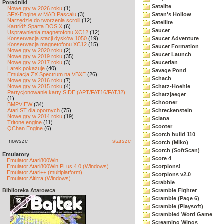
Poradniki
Satalite
Nowe gry w 2026 roku
(1)
SFX-Engine w MAD Pascalu
(3)
Satan's Hollow
Narzędzie do tworzenia scrolli
(12)
Satellite
Kartridż Sparta DOS X
(6)
Saucer
Usprawnienia magnetofonu XC12
(12)
Konserwacja stacji dysków 1050
(19)
Saucer Adventure
Konserwacja magnetofonu XC12
(15)
Saucer Formation
Nowe gry w 2020 roku
(2)
Saucer Launch
Nowe gry w 2019 roku
(35)
Nowe gry w 2017 roku
(3)
Saucerian
Larek pokazuje
(40)
Savage Pond
Emulacja ZX Spectrum na VBXE
(26)
Schach
Nowe gry w 2016 roku
(7)
Nowe gry w 2015 roku
(4)
Schatz-Hoehle
Partycjonowanie karty SIDE (APT/FAT16/FAT32)
Schatzjaeger
(1)
Schooner
BMPVIEW
(34)
Atari ST dla opornych
(75)
Schreckenstein
Nowe gry w 2014 roku
(19)
Sciana
Tritone engine
(11)
Scooter
QChan Engine
(6)
Scorch build 110
nowsze
starsze
Scorch (Miko)
Scorch (SoftScan)
Emulatory
Score 4
Emulator Atari800Win
Emulator Atari800Win PLus 4.0 (Windows)
Scorpions!
Emulator Atari++ (multiplatform)
Scorpions v2.0
Emulator Altirra (Windows)
Scrabble
Biblioteka Atarowca
Scramble Fighter
Scramble (Page 6)
Scramble (Playsoft)
Scrambled Word Game
Screaming Wings