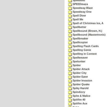
Speedello
SPEEDmaza
Speedway Blast
Speedway One
Spell Diver
Spell Me
Spell of Christmas Ice, A
Spellbetter
Spellbound (Brown, H.)
Spellbound (Mastertronic)
Spellbreaker
Spellicopter
Spelling Flash Cards
Spelling Genie
Spelling in Context
Spellweaver
Spelunker
Spider
Spider Attack
Spider City
Spider Eater
Spider Invasion
Spider Quake
Spiky Harold
Spindizzy
Spite & Malice
Spitfire 40
Spitfire Ace