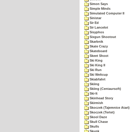
Simon Says
Simple Minds
Simulated Computer II
Sinistar
Sir Ed
Sir Lancelot
Sisyphos
Sixgun Shootout
Skarbnik
Skate Crazy
Skateboard
Skeet Shoot
Ski King
Ski King II
Ski Run
Ski Weltcup
Skiabfahrt
Skiing
Skiing (Centaursoft)
Ski-It
Skinhead Story
Skirmish
Skoczek (Tajemnice Atari)
Skoczek (Tertet)
Skool Daze
Skull Chase
Skulls
Skunk