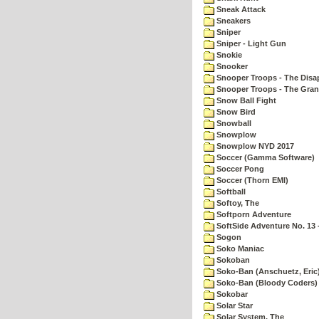
Sneak Attack
Sneakers
Sniper
Sniper - Light Gun
Snokie
Snooker
Snooper Troops - The Disa
Snooper Troops - The Gran
Snow Ball Fight
Snow Bird
Snowball
Snowplow
Snowplow NYD 2017
Soccer (Gamma Software)
Soccer Pong
Soccer (Thorn EMI)
Softball
Softoy, The
Softporn Adventure
SoftSide Adventure No. 13 
Sogon
Soko Maniac
Sokoban
Soko-Ban (Anschuetz, Eric
Soko-Ban (Bloody Coders)
Sokobar
Solar Star
Solar System, The