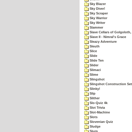
Sky Blazer
Sky Diver!
Sky Scraper
Sky Warrior
Sky Writer
Slammer
Slave Cellars of Golgoloth,
Slave II - Nimral's Grace
Sleazy Adventure
Sleuth
Slice
Slide
Slide Ten
Slider
Slimaci
Slime
Slingshot
Slingshot Construction Set
Slinky!
Slip
Slither
Slo-Quiz 4k
Slot Trivia
Slot-Machine
Slots
Slovenian Quiz
Sludge
Slurp