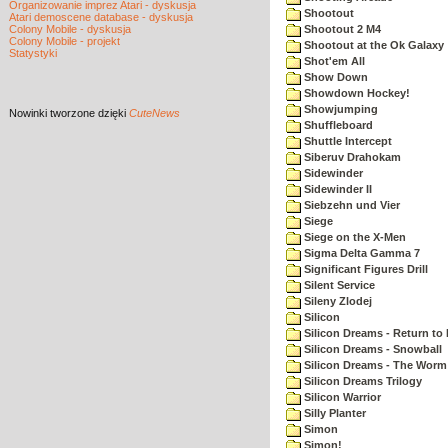
Organizowanie imprez Atari - dyskusja
Shootout
Atari demoscene database - dyskusja
Colony Mobile - dyskusja
Shootout 2 M4
Colony Mobile - projekt
Shootout at the Ok Galaxy
Statystyki
Shot'em All
Show Down
Showdown Hockey!
Showjumping
Nowinki
tworzone dzięki
CuteNews
Shuffleboard
Shuttle Intercept
Siberuv Drahokam
Sidewinder
Sidewinder II
Siebzehn und Vier
Siege
Siege on the X-Men
Sigma Delta Gamma 7
Significant Figures Drill
Silent Service
Sileny Zlodej
Silicon
Silicon Dreams - Return to
Silicon Dreams - Snowball
Silicon Dreams - The Worm 
Silicon Dreams Trilogy
Silicon Warrior
Silly Planter
Simon
Simon!