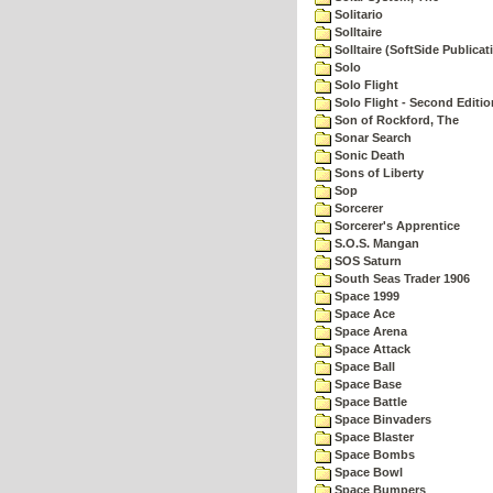
Solitario
Solltaire
Solltaire (SoftSide Publicat
Solo
Solo Flight
Solo Flight - Second Editio
Son of Rockford, The
Sonar Search
Sonic Death
Sons of Liberty
Sop
Sorcerer
Sorcerer's Apprentice
S.O.S. Mangan
SOS Saturn
South Seas Trader 1906
Space 1999
Space Ace
Space Arena
Space Attack
Space Ball
Space Base
Space Battle
Space Binvaders
Space Blaster
Space Bombs
Space Bowl
Space Bumpers