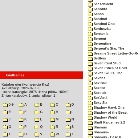
Seeschlacht
Senorita
Senso
Sentinel
Sentinel One
Serduszka
Sereamis
Serpent
Serpentine
Serpent's Star, The
Sesame Street Letter-Go-
Settlers
Seven Card Stud
Seven Cities of Gold
Seven Skulls, The
Gry/Games
Sevens
Sex Ball
Katalog gier (konwencja Kaz)
Sexeso
Aktualizacja: 2026-07-19
Liczba katalogów: 8878, liczba plików: 40040
Sexquix
Zmian katalogów: 1, zmian plików: 1
SexVersi
Sexy Six
0-9
A
B
C
D
Shadow Hawk One
E
F
G
H
I
Shadow of the Beast
Shadow World
J
K
L
M
N
Shaft Raider rev 2.2
O
P
Q
R
S
Shamus
Shamus+
T
U
V
W
X
Shamus - Case II