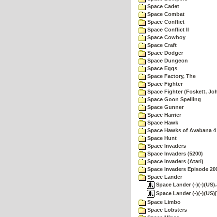
Space Cadet
Space Combat
Space Conflict
Space Conflict II
Space Cowboy
Space Craft
Space Dodger
Space Dungeon
Space Eggs
Space Factory, The
Space Fighter
Space Fighter (Foskett, Jo
Space Goon Spelling
Space Gunner
Space Harrier
Space Hawk
Space Hawks of Avabana 4
Space Hunt
Space Invaders
Space Invaders (5200)
Space Invaders (Atari)
Space Invaders Episode 20
Space Lander
Space Lander (-)(-)(US).
Space Lander (-)(-)(US)
Space Limbo
Space Lobsters