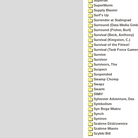
Superski
SuperWurm
Supply Blaster
Surf's Up
Surrender at Stalingrad
Surround (Data Media Gmb
Surround (Fisher, Burl)
Survival (Beck, Anthony)
Survival (Kingston, C.)
Survival of the Fittest!
Survival (Task Force Game
Survive
Survivor
Survivors, The
Suspect
Suspended
Swamp Chomp
Swapz
Swarm
SWAY
Sylvester Adventure, Das
Symbolism
Syn Boga Wiatru
Synch
Syntron
Szalone Dżdżownice
Szalone Miasto
Szybki Bill