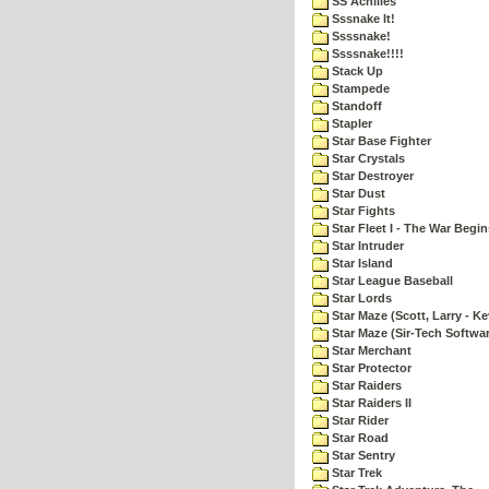
SS Achilles
Sssnake It!
Ssssnake!
Ssssnake!!!!
Stack Up
Stampede
Standoff
Stapler
Star Base Fighter
Star Crystals
Star Destroyer
Star Dust
Star Fights
Star Fleet I - The War Begin
Star Intruder
Star Island
Star League Baseball
Star Lords
Star Maze (Scott, Larry - Ke
Star Maze (Sir-Tech Softwa
Star Merchant
Star Protector
Star Raiders
Star Raiders II
Star Rider
Star Road
Star Sentry
Star Trek