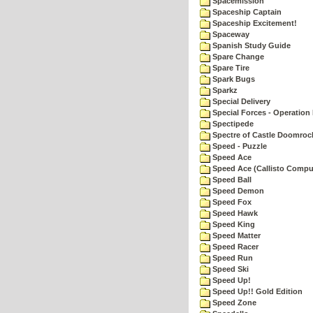
Spacemission
Spaceship Captain
Spaceship Excitement!
Spaceway
Spanish Study Guide
Spare Change
Spare Tire
Spark Bugs
Sparkz
Special Delivery
Special Forces - Operation 
Spectipede
Spectre of Castle Doomroc
Speed - Puzzle
Speed Ace
Speed Ace (Callisto Compu
Speed Ball
Speed Demon
Speed Fox
Speed Hawk
Speed King
Speed Matter
Speed Racer
Speed Run
Speed Ski
Speed Up!
Speed Up!! Gold Edition
Speed Zone