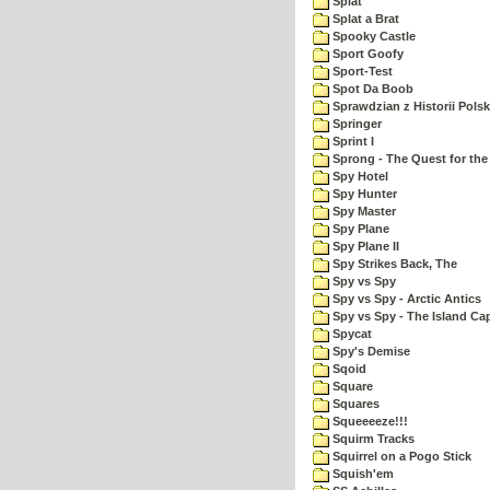
Splat
Splat a Brat
Spooky Castle
Sport Goofy
Sport-Test
Spot Da Boob
Sprawdzian z Historii Polsk
Springer
Sprint I
Sprong - The Quest for the
Spy Hotel
Spy Hunter
Spy Master
Spy Plane
Spy Plane II
Spy Strikes Back, The
Spy vs Spy
Spy vs Spy - Arctic Antics
Spy vs Spy - The Island Ca
Spycat
Spy's Demise
Sqoid
Square
Squares
Squeeeeze!!!
Squirm Tracks
Squirrel on a Pogo Stick
Squish'em