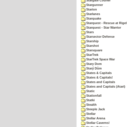
Stargate Courier
Stargunner
Starion
Starlanes
Starquake
Starquest - Rescue at Rigel
Starquest - Star Warrior
Stars
Starsector Defense
Starship
Starshot
Starsquare
StarTrek
StarTrek Space War
Stary Dom
Starý Dům
States & Capitals
States & Capitals!
States and Capitals
States and Capitals (Atari)
Static
Stationfall
Statki
Stealth
Steeple Jack
Stellar
Stellar Arena
Stellar Caverns!