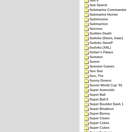
Sub II
Sub Search
Submarine Commander
Submarine Hunter
Submission
Subtraction
Success
Sudden Death
Sudoku (Davis, Isaac)
Sudoku SweeP
Sudoku (XXL)
Sultan's Palace
Sumator
Sumer
Summer Games
Sun Star
Sun, The
Sunny Downs
Suomi World Cup '91
Super Asteroids
Super Ball
Super Ball II
Super Boulder Dash 1
Super Breakout
Super Bunny
Super Clown
Super Cobra
Super Cubes