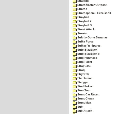
Stratego
Stratoblaster Outpost
Stratos
Stratosphere - Excelsor II
Strayball
Strayball 2
Strayball S
Street Attack
Streets
Strictly Gone Bananas
Strike Force
Strikes 'n' Spares
Strip Blackjack
Strip Blackjack II
Strip Funmaze
Strip Poker
Stroj Casu
Stroq
Stryczek
Strzelanina
Strzyga
Stud Poker
Stun Trap
Stunt Car Racer
Stunt Clown
Stunt Man
Sub
Sub Attack