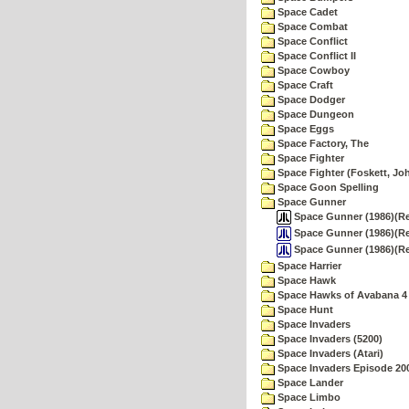
Space Cadet
Space Combat
Space Conflict
Space Conflict II
Space Cowboy
Space Craft
Space Dodger
Space Dungeon
Space Eggs
Space Factory, The
Space Fighter
Space Fighter (Foskett, Jo
Space Goon Spelling
Space Gunner
Space Gunner (1986)(Re
Space Gunner (1986)(Re
Space Gunner (1986)(Re
Space Harrier
Space Hawk
Space Hawks of Avabana 4
Space Hunt
Space Invaders
Space Invaders (5200)
Space Invaders (Atari)
Space Invaders Episode 20
Space Lander
Space Limbo