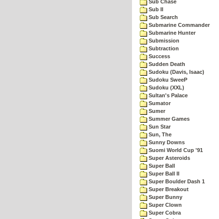
Sub Chase
Sub II
Sub Search
Submarine Commander
Submarine Hunter
Submission
Subtraction
Success
Sudden Death
Sudoku (Davis, Isaac)
Sudoku SweeP
Sudoku (XXL)
Sultan's Palace
Sumator
Sumer
Summer Games
Sun Star
Sun, The
Sunny Downs
Suomi World Cup '91
Super Asteroids
Super Ball
Super Ball II
Super Boulder Dash 1
Super Breakout
Super Bunny
Super Clown
Super Cobra