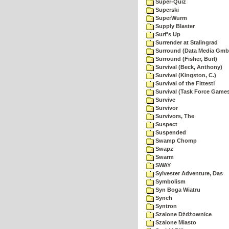
Super-Quiz
Superski
SuperWurm
Supply Blaster
Surf's Up
Surrender at Stalingrad
Surround (Data Media Gmb
Surround (Fisher, Burl)
Survival (Beck, Anthony)
Survival (Kingston, C.)
Survival of the Fittest!
Survival (Task Force Game
Survive
Survivor
Survivors, The
Suspect
Suspended
Swamp Chomp
Swapz
Swarm
SWAY
Sylvester Adventure, Das
Symbolism
Syn Boga Wiatru
Synch
Syntron
Szalone Dżdżownice
Szalone Miasto