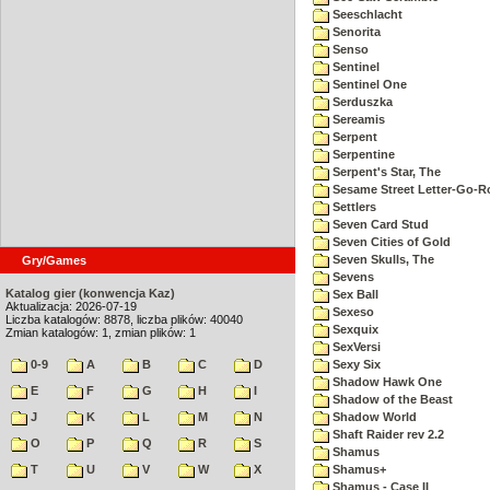
Seeschlacht
Senorita
Senso
Sentinel
Sentinel One
Serduszka
Sereamis
Serpent
Serpentine
Serpent's Star, The
Sesame Street Letter-Go-
Settlers
Seven Card Stud
Seven Cities of Gold
Seven Skulls, The
Gry/Games
Sevens
Katalog gier (konwencja Kaz)
Sex Ball
Aktualizacja: 2026-07-19
Sexeso
Liczba katalogów: 8878, liczba plików: 40040
Sexquix
Zmian katalogów: 1, zmian plików: 1
SexVersi
0-9
A
B
C
D
Sexy Six
Shadow Hawk One
E
F
G
H
I
Shadow of the Beast
J
K
L
M
N
Shadow World
Shaft Raider rev 2.2
O
P
Q
R
S
Shamus
T
U
V
W
X
Shamus+
Shamus - Case II