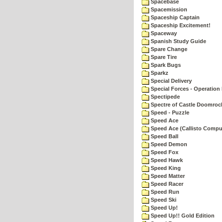
Spacebase
Spacemission
Spaceship Captain
Spaceship Excitement!
Spaceway
Spanish Study Guide
Spare Change
Spare Tire
Spark Bugs
Sparkz
Special Delivery
Special Forces - Operation 
Spectipede
Spectre of Castle Doomroc
Speed - Puzzle
Speed Ace
Speed Ace (Callisto Compu
Speed Ball
Speed Demon
Speed Fox
Speed Hawk
Speed King
Speed Matter
Speed Racer
Speed Run
Speed Ski
Speed Up!
Speed Up!! Gold Edition