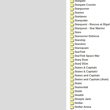
Stargate
Stargate Courier
Stargunner
Starion
Starlanes
Starquake
Starquest - Rescue at Rigel
Starquest - Star Warrior
Stars
Starsector Defense
Starship
Starshot
Starsquare
StarTrek
StarTrek Space War
Stary Dom
Starý Dům
States & Capitals
States & Capitals!
States and Capitals
States and Capitals (Atari)
Static
Stationfall
Statki
Stealth
Steeple Jack
Stellar
Stellar Arena