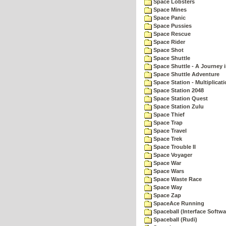
Space Lobsters
Space Mines
Space Panic
Space Pussies
Space Rescue
Space Rider
Space Shot
Space Shuttle
Space Shuttle - A Journey 
Space Shuttle Adventure
Space Station - Multiplicat
Space Station 2048
Space Station Quest
Space Station Zulu
Space Thief
Space Trap
Space Travel
Space Trek
Space Trouble II
Space Voyager
Space War
Space Wars
Space Waste Race
Space Way
Space Zap
SpaceAce Running
Spaceball (Interface Softwa
Spaceball (Rudi)