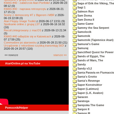
KWAS #40 - zabierzcie Atari Portfolio!
z 2026-06-23
Saga of Erik the Viking, Th
08:12 (0)
Sagi 1
KWAS #40 - naprawa retrosprzętu
z 2026-06-21
Salmon Run
17:15 (1)
Sceny z demosceny #7 z Bigerem i MBR
z 2026-
Sam Doma
06-19 22:08 (0)
Sam Doma II
Atari Floppy Image Toolkit
z 2026-06-17 13:51 (9)
Same Game
Spotkanie online z grupą LST
z 2026-06-16 16:32
(16)
Sammy the Sea Serpent
Recoil zintegrowany z macOS
z 2026-06-13 21:34
Samolocik
(5)
Samotnik
KWAS #40 odbędzie się w Katowicach
z 2026-06-
07 17:59 (25)
Samotnik (Tajemnice Atari)
Commodore po atarowsku
z 2026-05-28 21:50 (21)
Samurai's Game
Urządzenie z rekordowo szybką transmisją SIO!
z
Samuraj
2026-05-24 20:57 (116)
Sanctified Quest for Power
«« nowsze
starsze »»
Sands of Egypt, The
Sands of Mars, The
AtariOnline.pl na YouTube
Sandy
Sandy v3.2
Santa Paravia en Fiumacci
Santa's Grotto
Santa's Revenge
Saper Konstruktor
Saper (Latimus)
Saper (L.K. Avalon)
Saracen
Saratoga
Sarepska The Game
Pomocnik/Helper
Sargon II
Sargon III