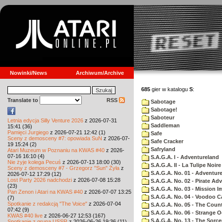
Nowinki/News
Archiwum/Archive
685
gier w katalogu
S
:
Translate to
RSS
Sabotage
Sabotage!
Saboteur
Letnia edycja Silly Venture 2026
z 2026-07-31
Saddleman
15:41 (36)
Pamięci Jurgiego
z 2026-07-21 12:42 (1)
Safe
Sceny z demosceny #7: opowiada SuN
z 2026-07-
Safe Cracker
19 15:24 (2)
Safryland
Atari Muzeum w Poznaniu na KWAS #40
z 2026-
07-16 16:10 (4)
S.A.G.A. I - Adventureland
Nie żyje kolega Pecuś
z 2026-07-13 18:00 (30)
S.A.G.A. II - La Tulipe Noire
Sceny z demosceny #7 - Grzegorz "Sun" Żyła
z
S.A.G.A. No. 01 - Adventur
2026-07-12 17:29 (12)
Lost Party 2026 nadchodzi
z 2026-07-08 15:28
S.A.G.A. No. 02 - Pirate Ad
(23)
S.A.G.A. No. 03 - Mission I
Pan Zenon i Atari na KWAS #40
z 2026-07-07 13:25
S.A.G.A. No. 04 - Voodoo C
(7)
Spotkanie z redakcją "The Voice"
z 2026-07-04
S.A.G.A. No. 05 - The Coun
07:42 (9)
S.A.G.A. No. 06 - Strange 
KWAS #40 live
z 2026-06-27 12:53 (167)
S.A.G.A. No. 13 - The Sorce
Spotkanie z grupą USSR
z 2026-06-26 19:36 (11)