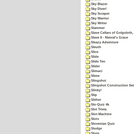
Sky Blazer
Sky Diver!
Sky Scraper
Sky Warrior
Sky Writer
Slammer
Slave Cellars of Golgoloth,
Slave II - Nimral's Grace
Sleazy Adventure
Sleuth
Slice
Slide
Slide Ten
Slider
Slimaci
Slime
Slingshot
Slingshot Construction Set
Slinky!
Slip
Slither
Slo-Quiz 4k
Slot Trivia
Slot-Machine
Slots
Slovenian Quiz
Sludge
Slurp