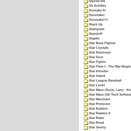
Squish'em
SS Achilles
Sssnake It!
Ssssnake!
Ssssnake!!!!
Stack Up
Stampede
Standoff
Stapler
Star Base Fighter
Star Crystals
Star Destroyer
Star Dust
Star Fights
Star Fleet I - The War Begin
Star Intruder
Star Island
Star League Baseball
Star Lords
Star Maze (Scott, Larry - Ke
Star Maze (Sir-Tech Softwa
Star Merchant
Star Protector
Star Raiders
Star Raiders II
Star Rider
Star Road
Star Sentry