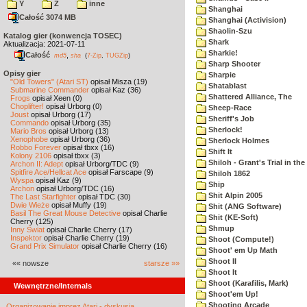
Y
Z
inne
Shanghai
Całość 3074 MB
Shanghai (Activision)
Shaolin-Szu
Katalog gier (konwencja TOSEC)
Shark
Aktualizacja: 2021-07-11
Sharkie!
Całość
,
md5
sha
(
7-Zip
,
TUGZip
)
Sharp Shooter
Opisy gier
Sharpie
"Old Towers" (Atari ST)
opisał Misza (19)
Shatablast
Submarine Commander
opisał Kaz (36)
Shattered Alliance, The
Frogs
opisał Xeen (0)
Choplifter!
opisał Urborg (0)
Sheep-Race
Joust
opisał Urborg (17)
Sheriff's Job
Commando
opisał Urborg (35)
Sherlock!
Mario Bros
opisał Urborg (13)
Xenophobe
opisał Urborg (36)
Sherlock Holmes
Robbo Forever
opisał tbxx (16)
Shift It
Kolony 2106
opisał tbxx (3)
Shiloh - Grant's Trial in th
Archon II: Adept
opisał Urborg/TDC (9)
Spitfire Ace/Hellcat Ace
opisał Farscape (9)
Shiloh 1862
Wyspa
opisał Kaz (9)
Ship
Archon
opisał Urborg/TDC (16)
Shit Alpin 2005
The Last Starfighter
opisał TDC (30)
Dwie Wieże
opisał Muffy (19)
Shit (ANG Software)
Basil The Great Mouse Detective
opisał Charlie
Shit (KE-Soft)
Cherry (125)
Shmup
Inny Świat
opisał Charlie Cherry (17)
Inspektor
opisał Charlie Cherry (19)
Shoot (Compute!)
Grand Prix Simulator
opisał Charlie Cherry (16)
Shoot' em Up Math
Shoot II
«« nowsze
starsze »»
Shoot It
Shoot (Karafilis, Mark)
Wewnętrzne/Internals
Shoot'em Up!
Shooting Arcade
Organizowanie imprez Atari - dyskusja