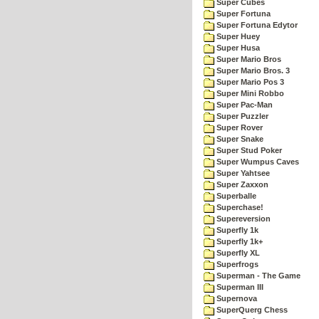
Super Cubes
Super Fortuna
Super Fortuna Edytor
Super Huey
Super Husa
Super Mario Bros
Super Mario Bros. 3
Super Mario Pos 3
Super Mini Robbo
Super Pac-Man
Super Puzzler
Super Rover
Super Snake
Super Stud Poker
Super Wumpus Caves
Super Yahtsee
Super Zaxxon
Superballe
Superchase!
Supereversion
Superfly 1k
Superfly 1k+
Superfly XL
Superfrogs
Superman - The Game
Superman III
Supernova
SuperQuerg Chess