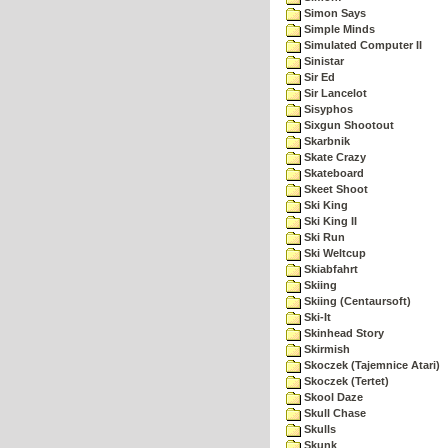
Simon Says
Simple Minds
Simulated Computer II
Sinistar
Sir Ed
Sir Lancelot
Sisyphos
Sixgun Shootout
Skarbnik
Skate Crazy
Skateboard
Skeet Shoot
Ski King
Ski King II
Ski Run
Ski Weltcup
Skiabfahrt
Skiing
Skiing (Centaursoft)
Ski-It
Skinhead Story
Skirmish
Skoczek (Tajemnice Atari)
Skoczek (Tertet)
Skool Daze
Skull Chase
Skulls
Skunk