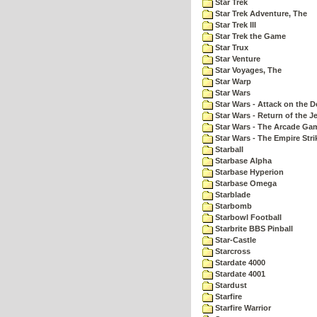
Star Trek
Star Trek Adventure, The
Star Trek III
Star Trek the Game
Star Trux
Star Venture
Star Voyages, The
Star Warp
Star Wars
Star Wars - Attack on the D
Star Wars - Return of the Je
Star Wars - The Arcade Ga
Star Wars - The Empire Str
Starball
Starbase Alpha
Starbase Hyperion
Starbase Omega
Starblade
Starbomb
Starbowl Football
Starbrite BBS Pinball
Star-Castle
Starcross
Stardate 4000
Stardate 4001
Stardust
Starfire
Starfire Warrior