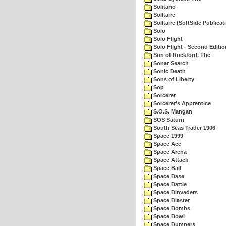
Solitario
Solltaire
Solltaire (SoftSide Publicat
Solo
Solo Flight
Solo Flight - Second Editio
Son of Rockford, The
Sonar Search
Sonic Death
Sons of Liberty
Sop
Sorcerer
Sorcerer's Apprentice
S.O.S. Mangan
SOS Saturn
South Seas Trader 1906
Space 1999
Space Ace
Space Arena
Space Attack
Space Ball
Space Base
Space Battle
Space Binvaders
Space Blaster
Space Bombs
Space Bowl
Space Bumpers