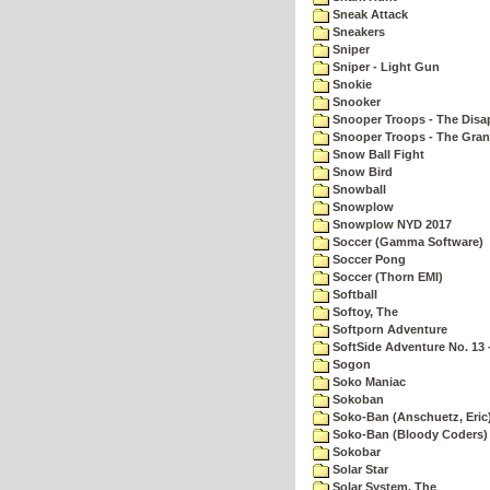
Sneak Attack
Sneakers
Sniper
Sniper - Light Gun
Snokie
Snooker
Snooper Troops - The Disa
Snooper Troops - The Gran
Snow Ball Fight
Snow Bird
Snowball
Snowplow
Snowplow NYD 2017
Soccer (Gamma Software)
Soccer Pong
Soccer (Thorn EMI)
Softball
Softoy, The
Softporn Adventure
SoftSide Adventure No. 13 
Sogon
Soko Maniac
Sokoban
Soko-Ban (Anschuetz, Eric
Soko-Ban (Bloody Coders)
Sokobar
Solar Star
Solar System, The