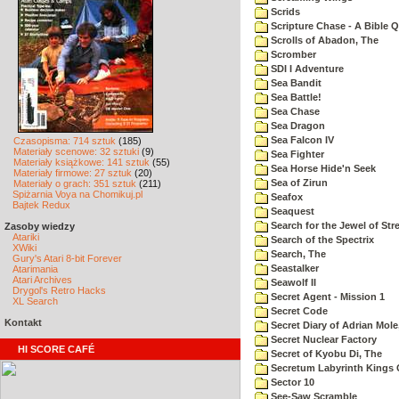
Scrids
Scripture Chase - A Bible Q
Scrolls of Abadon, The
Scromber
SDI I Adventure
Sea Bandit
Sea Battle!
Sea Chase
Sea Dragon
Sea Falcon IV
Czasopisma: 714 sztuk
(185)
Materiały scenowe: 32 sztuki
(9)
Sea Fighter
Materiały książkowe: 141 sztuk
(55)
Sea Horse Hide'n Seek
Materiały firmowe: 27 sztuk
(20)
Sea of Zirun
Materiały o grach: 351 sztuk
(211)
Spiżarnia Voya na Chomikuj.pl
Seafox
Bajtek Redux
Seaquest
Search for the Jewel of Str
Zasoby wiedzy
Atariki
Search of the Spectrix
XWiki
Search, The
Gury's Atari 8-bit Forever
Seastalker
Atarimania
Atari Archives
Seawolf II
Drygol's Retro Hacks
Secret Agent - Mission 1
XL Search
Secret Code
Kontakt
Secret Diary of Adrian Mole
Secret Nuclear Factory
HI SCORE CAFÉ
Secret of Kyobu Di, The
Secretum Labyrinth Kings 
Sector 10
See-Saw Scramble