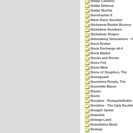
Stellar Caverns!
Stellar Defense
Stellar Shuttle
Sternhaufen II
Steve Davis Snooker
Stickybear Basket Bounce
Stickybear Numbers
Stickybear Shapes
Stimulating Simulations - #
Stock Broker
Stock Exchange v6.4
Stock Market
Stocks and Bonds
Stone Fire
Stone Mine
Stone of Sisyphus, The
Stoneguard
Stonetime People, The
Stoneville Manor
Stories
Storm
Storyline - Rumpelstiltskin
Storyline - The Ugly Duckli
Straight Jacket
Stranded
Strange Land
Strasidelna Skola
Strategi