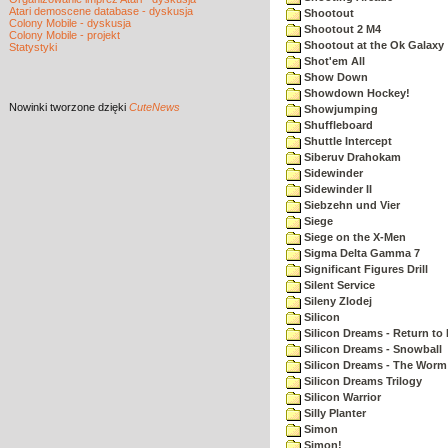
Atari demoscene database - dyskusja
Shootout
Colony Mobile - dyskusja
Shootout 2 M4
Colony Mobile - projekt
Shootout at the Ok Galaxy
Statystyki
Shot'em All
Show Down
Showdown Hockey!
Nowinki
tworzone dzięki
CuteNews
Showjumping
Shuffleboard
Shuttle Intercept
Siberuv Drahokam
Sidewinder
Sidewinder II
Siebzehn und Vier
Siege
Siege on the X-Men
Sigma Delta Gamma 7
Significant Figures Drill
Silent Service
Sileny Zlodej
Silicon
Silicon Dreams - Return to
Silicon Dreams - Snowball
Silicon Dreams - The Worm 
Silicon Dreams Trilogy
Silicon Warrior
Silly Planter
Simon
Simon!