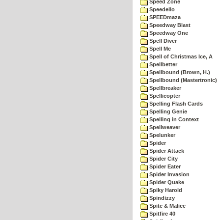
Speed Zone
Speedello
SPEEDmaza
Speedway Blast
Speedway One
Spell Diver
Spell Me
Spell of Christmas Ice, A
Spellbetter
Spellbound (Brown, H.)
Spellbound (Mastertronic)
Spellbreaker
Spellicopter
Spelling Flash Cards
Spelling Genie
Spelling in Context
Spellweaver
Spelunker
Spider
Spider Attack
Spider City
Spider Eater
Spider Invasion
Spider Quake
Spiky Harold
Spindizzy
Spite & Malice
Spitfire 40