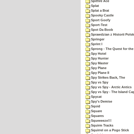
Spitfire Ace
Splat
Splat a Brat
Spooky Castle
Sport Goofy
Sport-Test
Spot Da Boob
Sprawdzian z Historii Polsk
Springer
Sprint I
Sprong - The Quest for the
Spy Hotel
Spy Hunter
Spy Master
Spy Plane
Spy Plane II
Spy Strikes Back, The
Spy vs Spy
Spy vs Spy - Arctic Antics
Spy vs Spy - The Island Ca
Spycat
Spy's Demise
Sqoid
Square
Squares
Squeeeeze!!!
Squirm Tracks
Squirrel on a Pogo Stick