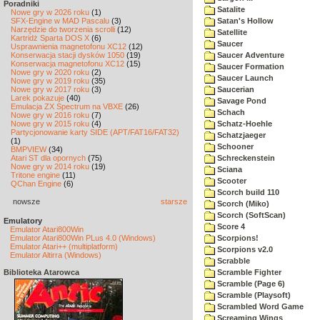
Poradniki
Satalite
Nowe gry w 2026 roku
(1)
SFX-Engine w MAD Pascalu
(3)
Satan's Hollow
Narzędzie do tworzenia scrolli
(12)
Satellite
Kartridż Sparta DOS X
(6)
Saucer
Usprawnienia magnetofonu XC12
(12)
Konserwacja stacji dysków 1050
(19)
Saucer Adventure
Konserwacja magnetofonu XC12
(15)
Saucer Formation
Nowe gry w 2020 roku
(2)
Saucer Launch
Nowe gry w 2019 roku
(35)
Nowe gry w 2017 roku
(3)
Saucerian
Larek pokazuje
(40)
Savage Pond
Emulacja ZX Spectrum na VBXE
(26)
Schach
Nowe gry w 2016 roku
(7)
Nowe gry w 2015 roku
(4)
Schatz-Hoehle
Partycjonowanie karty SIDE (APT/FAT16/FAT32)
Schatzjaeger
(1)
Schooner
BMPVIEW
(34)
Atari ST dla opornych
(75)
Schreckenstein
Nowe gry w 2014 roku
(19)
Sciana
Tritone engine
(11)
Scooter
QChan Engine
(6)
Scorch build 110
nowsze
starsze
Scorch (Miko)
Scorch (SoftScan)
Emulatory
Score 4
Emulator Atari800Win
Emulator Atari800Win PLus 4.0 (Windows)
Scorpions!
Emulator Atari++ (multiplatform)
Scorpions v2.0
Emulator Altirra (Windows)
Scrabble
Biblioteka Atarowca
Scramble Fighter
Scramble (Page 6)
Scramble (Playsoft)
Scrambled Word Game
Screaming Wings