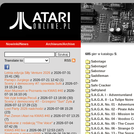
Nowinki/News
Archiwum/Archive
685
gier w katalogu
S
:
Translate to
RSS
Sabotage
Sabotage!
Saboteur
Letnia edycja Silly Venture 2026
z 2026-07-31
Saddleman
15:41 (36)
Pamięci Jurgiego
z 2026-07-21 12:42 (1)
Safe
Sceny z demosceny #7: opowiada SuN
z 2026-07-
Safe Cracker
19 15:24 (2)
Safryland
Atari Muzeum w Poznaniu na KWAS #40
z 2026-
07-16 16:10 (4)
S.A.G.A. I - Adventureland
Nie żyje kolega Pecuś
z 2026-07-13 18:00 (30)
S.A.G.A. II - La Tulipe Noire
Sceny z demosceny #7 - Grzegorz "Sun" Żyła
z
S.A.G.A. No. 01 - Adventur
2026-07-12 17:29 (12)
Lost Party 2026 nadchodzi
z 2026-07-08 15:28
S.A.G.A. No. 02 - Pirate Ad
(23)
S.A.G.A. No. 03 - Mission I
Pan Zenon i Atari na KWAS #40
z 2026-07-07 13:25
S.A.G.A. No. 04 - Voodoo C
(7)
Spotkanie z redakcją "The Voice"
z 2026-07-04
S.A.G.A. No. 05 - The Coun
07:42 (9)
S.A.G.A. No. 06 - Strange 
KWAS #40 live
z 2026-06-27 12:53 (167)
S.A.G.A. No. 13 - The Sorce
Spotkanie z grupą USSR
z 2026-06-26 19:36 (11)