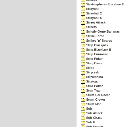
Stratosphere - Excelsor II
Strayball
Strayball 2
Strayball S
Street Attack
Streets
Strictly Gone Bananas
Strike Force
Strikes 'n' Spares
Strip Blackjack
Strip Blackjack II
Strip Funmaze
Strip Poker
Stroj Casu
Stroq
Stryczek
Strzelanina
Strzyga
Stud Poker
Stun Trap
Stunt Car Racer
Stunt Clown
Stunt Man
Sub
Sub Attack
Sub Chase
Sub II
Sub Search