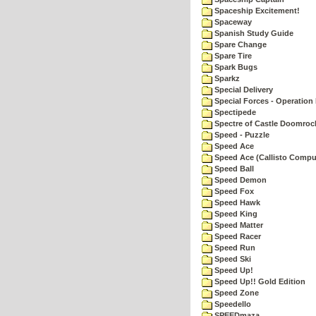
Spaceship Excitement!
Spaceway
Spanish Study Guide
Spare Change
Spare Tire
Spark Bugs
Sparkz
Special Delivery
Special Forces - Operation 
Spectipede
Spectre of Castle Doomroc
Speed - Puzzle
Speed Ace
Speed Ace (Callisto Compu
Speed Ball
Speed Demon
Speed Fox
Speed Hawk
Speed King
Speed Matter
Speed Racer
Speed Run
Speed Ski
Speed Up!
Speed Up!! Gold Edition
Speed Zone
Speedello
SPEEDmaza