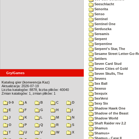
Seeschlacht
Senorita
Senso
Sentinel
Sentinel One
Serduszka
Sereamis
Serpent
Serpentine
Serpent's Star, The
Sesame Street Letter-Go-
Settlers
Seven Card Stud
Seven Cities of Gold
Gry/Games
Seven Skulls, The
Sevens
Katalog gier (konwencja Kaz)
Sex Ball
Aktualizacja: 2026-07-19
Sexeso
Liczba katalogów: 8878, liczba plików: 40040
Zmian katalogów: 1, zmian plików: 1
Sexquix
SexVersi
0-9
A
B
C
D
Sexy Six
Shadow Hawk One
E
F
G
H
I
Shadow of the Beast
J
K
L
M
N
Shadow World
Shaft Raider rev 2.2
O
P
Q
R
S
Shamus
T
U
V
W
X
Shamus+
Shamus - Case II