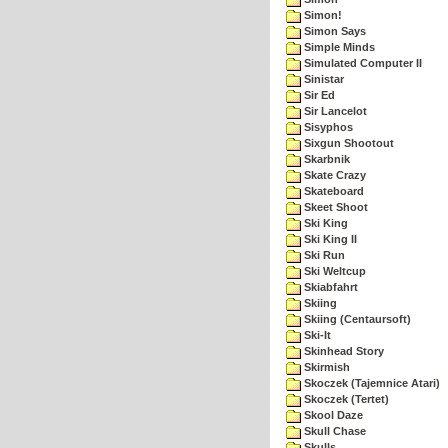
Simon!
Simon Says
Simple Minds
Simulated Computer II
Sinistar
Sir Ed
Sir Lancelot
Sisyphos
Sixgun Shootout
Skarbnik
Skate Crazy
Skateboard
Skeet Shoot
Ski King
Ski King II
Ski Run
Ski Weltcup
Skiabfahrt
Skiing
Skiing (Centaursoft)
Ski-It
Skinhead Story
Skirmish
Skoczek (Tajemnice Atari)
Skoczek (Tertet)
Skool Daze
Skull Chase
Skulls