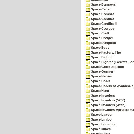
Space Bumpers
Space Cadet
Space Combat
Space Conflict
Space Conflict II
Space Cowboy
Space Craft
Space Dodger
Space Dungeon
Space Eggs
Space Factory, The
Space Fighter
Space Fighter (Foskett, Jo
Space Goon Spelling
Space Gunner
Space Harrier
Space Hawk
Space Hawks of Avabana 4
Space Hunt
Space Invaders
Space Invaders (5200)
Space Invaders (Atari)
Space Invaders Episode 20
Space Lander
Space Limbo
Space Lobsters
Space Mines
Space Panic