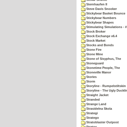
Sternhaufen II
Steve Davis Snooker
Stickybear Basket Bounce
Stickybear Numbers
Stickybear Shapes
Stimulating Simulations - #
Stock Broker
Stock Exchange v6.4
Stock Market
Stocks and Bonds
Stone Fire
Stone Mine
Stone of Sisyphus, The
Stoneguard
Stonetime People, The
Stoneville Manor
Stories
Storm
Storyline - Rumpelstiltskin
Storyline - The Ugly Duckli
Straight Jacket
Stranded
Strange Land
Strasidelna Skola
Strategi
Stratego
Stratoblaster Outpost
Stratos