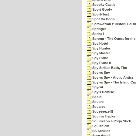
Spooky Castle
Sport Goofy
Sport-Test
Spot Da Boob
Sprawdzian z Historii Polsk
Springer
Sprint I
Sprong - The Quest for the
Spy Hotel
Spy Hunter
Spy Master
Spy Plane
Spy Plane II
Spy Strikes Back, The
Spy vs Spy
Spy vs Spy - Arctic Antics
Spy vs Spy - The Island Ca
Spycat
Spy's Demise
Sqoid
Square
Squares
Squeeeeze!!!
Squirm Tracks
Squirrel on a Pogo Stick
Squish'em
SS Achilles
Sssnake It!