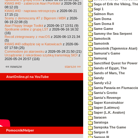
KWAS #40 - zabierzcie Atari Portfolio!
z 2026-06-23
Saga of Erik the Viking, Th
08:12 (0)
Sagi 1
KWAS #40 - naprawa retrosprzętu
z 2026-06-21
Salmon Run
17:15 (1)
Sceny z demosceny #7 z Bigerem i MBR
z 2026-
Sam Doma
06-19 22:08 (0)
Sam Doma II
Atari Floppy Image Toolkit
z 2026-06-17 13:51 (9)
Same Game
Spotkanie online z grupą LST
z 2026-06-16 16:32
(16)
Sammy the Sea Serpent
Recoil zintegrowany z macOS
z 2026-06-13 21:34
Samolocik
(5)
Samotnik
KWAS #40 odbędzie się w Katowicach
z 2026-06-
07 17:59 (25)
Samotnik (Tajemnice Atari)
Commodore po atarowsku
z 2026-05-28 21:50 (21)
Samurai's Game
Urządzenie z rekordowo szybką transmisją SIO!
z
Samuraj
2026-05-24 20:57 (116)
Sanctified Quest for Power
«« nowsze
starsze »»
Sands of Egypt, The
Sands of Mars, The
AtariOnline.pl na YouTube
Sandy
Sandy v3.2
Santa Paravia en Fiumacci
Santa's Grotto
Santa's Revenge
Saper Konstruktor
Saper (Latimus)
Saper (L.K. Avalon)
Saracen
Saratoga
Sarepska The Game
Pomocnik/Helper
Sargon II
Sargon III