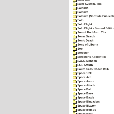
Solar System, The
Solitario
Solltaire
Solltaire (SoftSide Publicat
Solo
Solo Flight
Solo Flight - Second Editio
Son of Rockford, The
Sonar Search
Sonic Death
Sons of Liberty
Sop
Sorcerer
Sorcerer's Apprentice
S.O.S. Mangan
SOS Saturn
South Seas Trader 1906
Space 1999
Space Ace
Space Arena
Space Attack
Space Ball
Space Base
Space Battle
Space Binvaders
Space Blaster
Space Bombs
Space Bowl