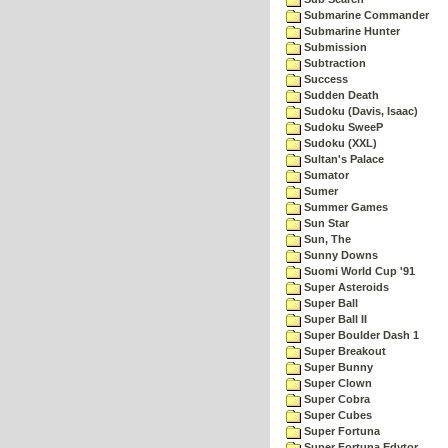
Submarine Commander
Submarine Hunter
Submission
Subtraction
Success
Sudden Death
Sudoku (Davis, Isaac)
Sudoku SweeP
Sudoku (XXL)
Sultan's Palace
Sumator
Sumer
Summer Games
Sun Star
Sun, The
Sunny Downs
Suomi World Cup '91
Super Asteroids
Super Ball
Super Ball II
Super Boulder Dash 1
Super Breakout
Super Bunny
Super Clown
Super Cobra
Super Cubes
Super Fortuna
Super Fortuna Edytor