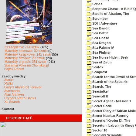
Scrids
Scripture Chase - A Bible Q
Scrolls of Abadon, The
Scromber
SDI I Adventure
Sea Bandit
Sea Battle!
Sea Chase
Sea Dragon
Czasopisma: 714 sztuk
(185)
Sea Falcon IV
Materiały scenowe: 32 sztuki
(9)
Sea Fighter
Materiały książkowe: 141 sztuk
(55)
Sea Horse Hide'n Seek
Materiały firmowe: 27 sztuk
(20)
Materiały o grach: 351 sztuk
(211)
Sea of Zirun
Spiżarnia Voya na Chomikuj.pl
Seafox
Bajtek Redux
Seaquest
Zasoby wiedzy
Search for the Jewel of Str
Atariki
Search of the Spectrix
XWiki
Search, The
Gury's Atari 8-bit Forever
Atarimania
Seastalker
Atari Archives
Seawolf II
Drygol's Retro Hacks
Secret Agent - Mission 1
XL Search
Secret Code
Kontakt
Secret Diary of Adrian Mole
Secret Nuclear Factory
HI SCORE CAFÉ
Secret of Kyobu Di, The
Secretum Labyrinth Kings 
Sector 10
See-Saw Scramble