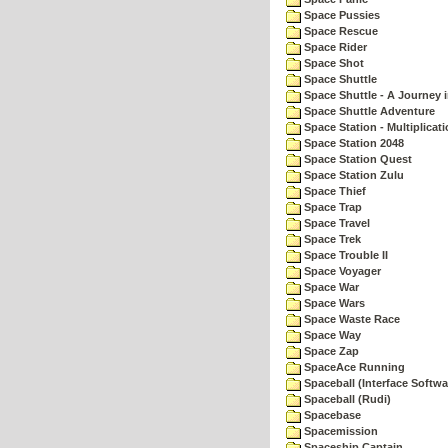
Space Pussies
Space Rescue
Space Rider
Space Shot
Space Shuttle
Space Shuttle - A Journey 
Space Shuttle Adventure
Space Station - Multiplicat
Space Station 2048
Space Station Quest
Space Station Zulu
Space Thief
Space Trap
Space Travel
Space Trek
Space Trouble II
Space Voyager
Space War
Space Wars
Space Waste Race
Space Way
Space Zap
SpaceAce Running
Spaceball (Interface Softwa
Spaceball (Rudi)
Spacebase
Spacemission
Spaceship Captain