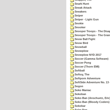
Snark Hunt
Sneak Attack
Sneakers
Sniper
Sniper - Light Gun
Snokie
Snooker
Snooper Troops - The Disa
Snooper Troops - The Gran
Snow Ball Fight
Snow Bird
Snowball
Snowplow
Snowplow NYD 2017
Soccer (Gamma Software)
Soccer Pong
Soccer (Thorn EMI)
Softball
Softoy, The
Softporn Adventure
SoftSide Adventure No. 13 
Sogon
Soko Maniac
Sokoban
Soko-Ban (Anschuetz, Eric
Soko-Ban (Bloody Coders)
Sokobar
Solar Star