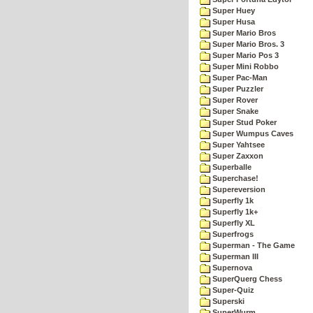
Super Huey
Super Husa
Super Mario Bros
Super Mario Bros. 3
Super Mario Pos 3
Super Mini Robbo
Super Pac-Man
Super Puzzler
Super Rover
Super Snake
Super Stud Poker
Super Wumpus Caves
Super Yahtsee
Super Zaxxon
Superballe
Superchase!
Supereversion
Superfly 1k
Superfly 1k+
Superfly XL
Superfrogs
Superman - The Game
Superman III
Supernova
SuperQuerg Chess
Super-Quiz
Superski
SuperWurm