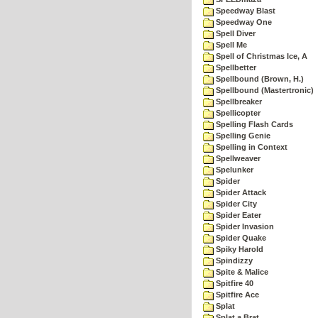
Speedway Blast
Speedway One
Spell Diver
Spell Me
Spell of Christmas Ice, A
Spellbetter
Spellbound (Brown, H.)
Spellbound (Mastertronic)
Spellbreaker
Spellicopter
Spelling Flash Cards
Spelling Genie
Spelling in Context
Spellweaver
Spelunker
Spider
Spider Attack
Spider City
Spider Eater
Spider Invasion
Spider Quake
Spiky Harold
Spindizzy
Spite & Malice
Spitfire 40
Spitfire Ace
Splat
Splat a Brat