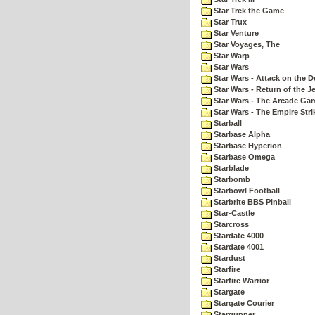
Star Trek the Game
Star Trux
Star Venture
Star Voyages, The
Star Warp
Star Wars
Star Wars - Attack on the D
Star Wars - Return of the Je
Star Wars - The Arcade Ga
Star Wars - The Empire Str
Starball
Starbase Alpha
Starbase Hyperion
Starbase Omega
Starblade
Starbomb
Starbowl Football
Starbrite BBS Pinball
Star-Castle
Starcross
Stardate 4000
Stardate 4001
Stardust
Starfire
Starfire Warrior
Stargate
Stargate Courier
Stargunner