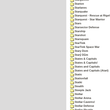
Starion
Starlanes
Starquake
Starquest - Rescue at Rigel
Starquest - Star Warrior
Stars
Starsector Defense
Starship
Starshot
Starsquare
StarTrek
StarTrek Space War
Stary Dom
Starý Dům
States & Capitals
States & Capitals!
States and Capitals
States and Capitals (Atari)
Static
Stationfall
Statki
Stealth
Steeple Jack
Stellar
Stellar Arena
Stellar Caverns!
Stellar Defense
Stellar Shuttle