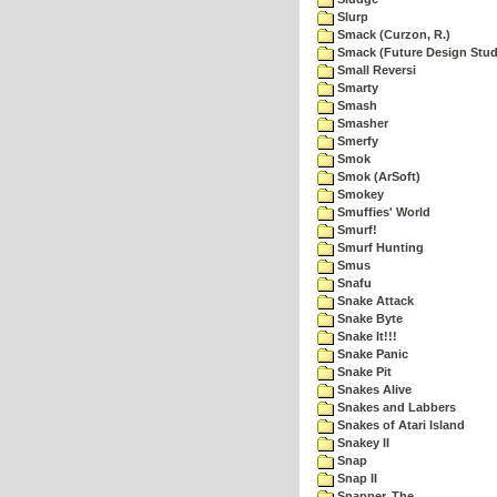
Slurp
Smack (Curzon, R.)
Smack (Future Design Stud
Small Reversi
Smarty
Smash
Smasher
Smerfy
Smok
Smok (ArSoft)
Smokey
Smuffies' World
Smurf!
Smurf Hunting
Smus
Snafu
Snake Attack
Snake Byte
Snake It!!!
Snake Panic
Snake Pit
Snakes Alive
Snakes and Labbers
Snakes of Atari Island
Snakey II
Snap
Snap II
Snapper, The