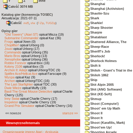
Y
Z
inne
Shanghai
Całość 3074 MB
Shanghai (Activision)
Shaolin-Szu
Katalog gier (konwencja TOSEC)
Aktualizacja: 2021-07-11
Shark
Całość
,
Sharkie!
md5
sha
(
7-Zip
,
TUGZip
)
Sharp Shooter
Opisy gier
Sharpie
"Old Towers" (Atari ST)
opisał Misza (19)
Shatablast
Submarine Commander
opisał Kaz (36)
Frogs
opisał Xeen (0)
Shattered Alliance, The
Choplifter!
opisał Urborg (0)
Sheep-Race
Joust
opisał Urborg (17)
Sheriff's Job
Commando
opisał Urborg (35)
Mario Bros
opisał Urborg (13)
Sherlock!
Xenophobe
opisał Urborg (36)
Sherlock Holmes
Robbo Forever
opisał tbxx (16)
Shift It
Kolony 2106
opisał tbxx (3)
Archon II: Adept
opisał Urborg/TDC (9)
Shiloh - Grant's Trial in th
Spitfire Ace/Hellcat Ace
opisał Farscape (9)
Shiloh 1862
Wyspa
opisał Kaz (9)
Ship
Archon
opisał Urborg/TDC (16)
The Last Starfighter
opisał TDC (30)
Shit Alpin 2005
Dwie Wieże
opisał Muffy (19)
Shit (ANG Software)
Basil The Great Mouse Detective
opisał Charlie
Shit (KE-Soft)
Cherry (125)
Inny Świat
opisał Charlie Cherry (17)
Shmup
Inspektor
opisał Charlie Cherry (19)
Shoot (Compute!)
Grand Prix Simulator
opisał Charlie Cherry (16)
Shoot' em Up Math
«« nowsze
starsze »»
Shoot II
Shoot It
Shoot (Karafilis, Mark)
Wewnętrzne/Internals
Shoot'em Up!
Organizowanie imprez Atari - dyskusja
Shooting Arcade