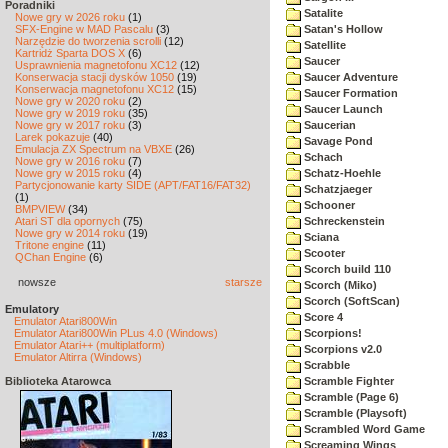
Poradniki
Satalite
Nowe gry w 2026 roku
(1)
SFX-Engine w MAD Pascalu
(3)
Satan's Hollow
Narzędzie do tworzenia scrolli
(12)
Satellite
Kartridż Sparta DOS X
(6)
Saucer
Usprawnienia magnetofonu XC12
(12)
Konserwacja stacji dysków 1050
(19)
Saucer Adventure
Konserwacja magnetofonu XC12
(15)
Saucer Formation
Nowe gry w 2020 roku
(2)
Saucer Launch
Nowe gry w 2019 roku
(35)
Nowe gry w 2017 roku
(3)
Saucerian
Larek pokazuje
(40)
Savage Pond
Emulacja ZX Spectrum na VBXE
(26)
Schach
Nowe gry w 2016 roku
(7)
Nowe gry w 2015 roku
(4)
Schatz-Hoehle
Partycjonowanie karty SIDE (APT/FAT16/FAT32)
Schatzjaeger
(1)
Schooner
BMPVIEW
(34)
Atari ST dla opornych
(75)
Schreckenstein
Nowe gry w 2014 roku
(19)
Sciana
Tritone engine
(11)
Scooter
QChan Engine
(6)
Scorch build 110
nowsze
starsze
Scorch (Miko)
Scorch (SoftScan)
Emulatory
Score 4
Emulator Atari800Win
Emulator Atari800Win PLus 4.0 (Windows)
Scorpions!
Emulator Atari++ (multiplatform)
Scorpions v2.0
Emulator Altirra (Windows)
Scrabble
Biblioteka Atarowca
Scramble Fighter
Scramble (Page 6)
Scramble (Playsoft)
Scrambled Word Game
Screaming Wings