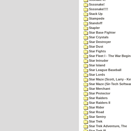
Ssssnake!
Ssssnake!!!!
Stack Up
Stampede
Standoff
Stapler
Star Base Fighter
Star Crystals
Star Destroyer
Star Dust
Star Fights
Star Fleet I - The War Begin
Star Intruder
Star Island
Star League Baseball
Star Lords
Star Maze (Scott, Larry - Ke
Star Maze (Sir-Tech Softwa
Star Merchant
Star Protector
Star Raiders
Star Raiders II
Star Rider
Star Road
Star Sentry
Star Trek
Star Trek Adventure, The
Star Trek III