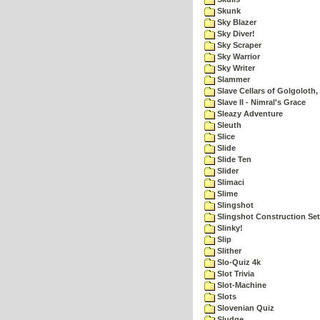
Skunk
Sky Blazer
Sky Diver!
Sky Scraper
Sky Warrior
Sky Writer
Slammer
Slave Cellars of Golgoloth,
Slave II - Nimral's Grace
Sleazy Adventure
Sleuth
Slice
Slide
Slide Ten
Slider
Slimaci
Slime
Slingshot
Slingshot Construction Set
Slinky!
Slip
Slither
Slo-Quiz 4k
Slot Trivia
Slot-Machine
Slots
Slovenian Quiz
Sludge