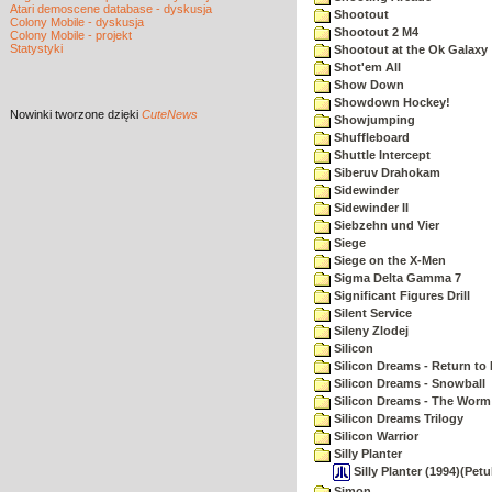
Atari demoscene database - dyskusja
Shootout
Colony Mobile - dyskusja
Shootout 2 M4
Colony Mobile - projekt
Statystyki
Shootout at the Ok Galaxy
Shot'em All
Show Down
Showdown Hockey!
Nowinki
tworzone dzięki
CuteNews
Showjumping
Shuffleboard
Shuttle Intercept
Siberuv Drahokam
Sidewinder
Sidewinder II
Siebzehn und Vier
Siege
Siege on the X-Men
Sigma Delta Gamma 7
Significant Figures Drill
Silent Service
Sileny Zlodej
Silicon
Silicon Dreams - Return to
Silicon Dreams - Snowball
Silicon Dreams - The Worm 
Silicon Dreams Trilogy
Silicon Warrior
Silly Planter
Silly Planter (1994)(Pet
Simon