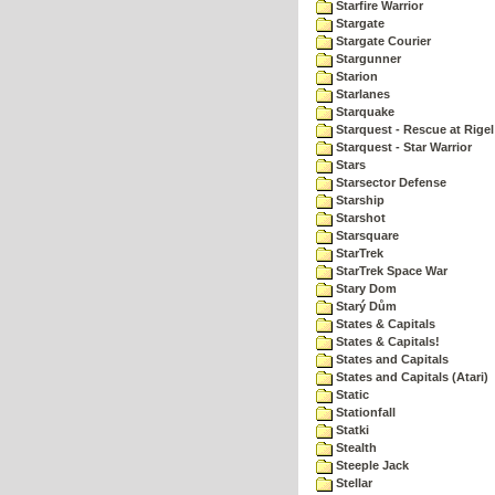
Starfire Warrior
Stargate
Stargate Courier
Stargunner
Starion
Starlanes
Starquake
Starquest - Rescue at Rigel
Starquest - Star Warrior
Stars
Starsector Defense
Starship
Starshot
Starsquare
StarTrek
StarTrek Space War
Stary Dom
Starý Dům
States & Capitals
States & Capitals!
States and Capitals
States and Capitals (Atari)
Static
Stationfall
Statki
Stealth
Steeple Jack
Stellar