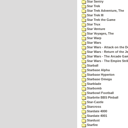
Star Sentry
Star Trek
Star Trek Adventure, The
Star Trek III
Star Trek the Game
Star Trux
Star Venture
Star Voyages, The
Star Warp
Star Wars
Star Wars - Attack on the D
Star Wars - Return of the Je
Star Wars - The Arcade Ga
Star Wars - The Empire Str
Starball
Starbase Alpha
Starbase Hyperion
Starbase Omega
Starblade
Starbomb
Starbowl Football
Starbrite BBS Pinball
Star-Castle
Starcross
Stardate 4000
Stardate 4001
Stardust
Starfire