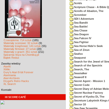
Scrids
Scripture Chase - A Bible Q
Scrolls of Abadon, The
Scromber
SDI I Adventure
Sea Bandit
Sea Battle!
Sea Chase
Sea Dragon
Sea Falcon IV
Czasopisma: 714 sztuk
(185)
Sea Fighter
Materiały scenowe: 32 sztuki
(9)
Materiały książkowe: 141 sztuk
(55)
Sea Horse Hide'n Seek
Materiały firmowe: 27 sztuk
(20)
Sea of Zirun
Materiały o grach: 351 sztuk
(211)
Seafox
Spiżarnia Voya na Chomikuj.pl
Bajtek Redux
Seaquest
Search for the Jewel of Str
Zasoby wiedzy
Search of the Spectrix
Atariki
XWiki
Search, The
Gury's Atari 8-bit Forever
Seastalker
Atarimania
Seawolf II
Atari Archives
Drygol's Retro Hacks
Secret Agent - Mission 1
XL Search
Secret Code
Secret Diary of Adrian Mole
Kontakt
Secret Nuclear Factory
Secret of Kyobu Di, The
HI SCORE CAFÉ
Secretum Labyrinth Kings 
Sector 10
See-Saw Scramble