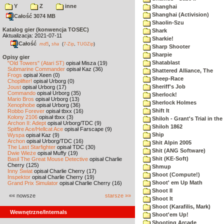
Y
Z
inne
Shanghai
Shanghai (Activision)
Całość 3074 MB
Shaolin-Szu
Katalog gier (konwencja TOSEC)
Shark
Aktualizacja: 2021-07-11
Sharkie!
Całość
,
md5
sha
(
7-Zip
,
TUGZip
)
Sharp Shooter
Sharpie
Opisy gier
Shatablast
"Old Towers" (Atari ST)
opisał Misza (19)
Submarine Commander
opisał Kaz (36)
Shattered Alliance, The
Frogs
opisał Xeen (0)
Sheep-Race
Choplifter!
opisał Urborg (0)
Sheriff's Job
Joust
opisał Urborg (17)
Commando
opisał Urborg (35)
Sherlock!
Mario Bros
opisał Urborg (13)
Sherlock Holmes
Xenophobe
opisał Urborg (36)
Shift It
Robbo Forever
opisał tbxx (16)
Kolony 2106
opisał tbxx (3)
Shiloh - Grant's Trial in th
Archon II: Adept
opisał Urborg/TDC (9)
Shiloh 1862
Spitfire Ace/Hellcat Ace
opisał Farscape (9)
Ship
Wyspa
opisał Kaz (9)
Archon
opisał Urborg/TDC (16)
Shit Alpin 2005
The Last Starfighter
opisał TDC (30)
Shit (ANG Software)
Dwie Wieże
opisał Muffy (19)
Shit (KE-Soft)
Basil The Great Mouse Detective
opisał Charlie
Cherry (125)
Shmup
Inny Świat
opisał Charlie Cherry (17)
Shoot (Compute!)
Inspektor
opisał Charlie Cherry (19)
Shoot' em Up Math
Grand Prix Simulator
opisał Charlie Cherry (16)
Shoot II
«« nowsze
starsze »»
Shoot It
Shoot (Karafilis, Mark)
Wewnętrzne/Internals
Shoot'em Up!
Shooting Arcade