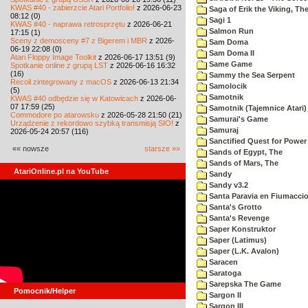
KWAS #40 - zabierzcie Atari Portfolio!
z 2026-06-23
Saga of Erik the Viking, Th
08:12 (0)
Sagi 1
KWAS #40 - naprawa retrosprzętu
z 2026-06-21
Salmon Run
17:15 (1)
Sceny z demosceny #7 z Bigerem i MBR
z 2026-
Sam Doma
06-19 22:08 (0)
Sam Doma II
Atari Floppy Image Toolkit
z 2026-06-17 13:51 (9)
Same Game
Spotkanie online z grupą LST
z 2026-06-16 16:32
(16)
Sammy the Sea Serpent
Recoil zintegrowany z macOS
z 2026-06-13 21:34
Samolocik
(5)
Samotnik
KWAS #40 odbędzie się w Katowicach
z 2026-06-
07 17:59 (25)
Samotnik (Tajemnice Atari)
Commodore po atarowsku
z 2026-05-28 21:50 (21)
Samurai's Game
Urządzenie z rekordowo szybką transmisją SIO!
z
Samuraj
2026-05-24 20:57 (116)
Sanctified Quest for Power
«« nowsze
starsze »»
Sands of Egypt, The
Sands of Mars, The
AtariOnline.pl na YouTube
Sandy
Sandy v3.2
Santa Paravia en Fiumacci
Santa's Grotto
Santa's Revenge
Saper Konstruktor
Saper (Latimus)
Saper (L.K. Avalon)
Saracen
Saratoga
Sarepska The Game
Pomocnik/Helper
Sargon II
Sargon III