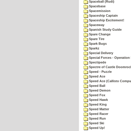
Spaceball (Rudi)
Spacebase
Spacemission
Spaceship Captain
Spaceship Excitement!
Spaceway
Spanish Study Guide
Spare Change
Spare Tire
Spark Bugs
Sparkz
Special Delivery
Special Forces - Operation 
Spectipede
Spectre of Castle Doomroc
Speed - Puzzle
Speed Ace
Speed Ace (Callisto Compu
Speed Ball
Speed Demon
Speed Fox
Speed Hawk
Speed King
Speed Matter
Speed Racer
Speed Run
Speed Ski
Speed Up!