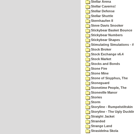
Stellar Arena
Stellar Caverns!
Stellar Defense
Stellar Shuttle
Sternhaufen II
Steve Davis Snooker
Stickybear Basket Bounce
Stickybear Numbers
Stickybear Shapes
Stimulating Simulations - #
Stock Broker
Stock Exchange v6.4
Stock Market
Stocks and Bonds
Stone Fire
Stone Mine
Stone of Sisyphus, The
Stoneguard
Stonetime People, The
Stoneville Manor
Stories
Storm
Storyline - Rumpelstiltskin
Storyline - The Ugly Duckli
Straight Jacket
Stranded
Strange Land
Strasidelna Skola