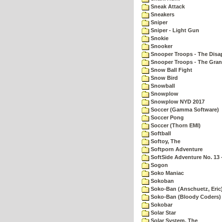
Sneak Attack
Sneakers
Sniper
Sniper - Light Gun
Snokie
Snooker
Snooper Troops - The Disa
Snooper Troops - The Gran
Snow Ball Fight
Snow Bird
Snowball
Snowplow
Snowplow NYD 2017
Soccer (Gamma Software)
Soccer Pong
Soccer (Thorn EMI)
Softball
Softoy, The
Softporn Adventure
SoftSide Adventure No. 13 
Sogon
Soko Maniac
Sokoban
Soko-Ban (Anschuetz, Eric
Soko-Ban (Bloody Coders)
Sokobar
Solar Star
Solar System, The