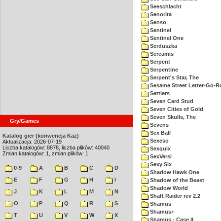
Seeschlacht
Senorita
Senso
Sentinel
Sentinel One
Serduszka
Sereamis
Serpent
Serpentine
Serpent's Star, The
Sesame Street Letter-Go-
Settlers
Seven Card Stud
Seven Cities of Gold
Seven Skulls, The
Gry/Games
Sevens
Sex Ball
Katalog gier (konwencja Kaz)
Sexeso
Aktualizacja: 2026-07-19
Liczba katalogów: 8878, liczba plików: 40040
Sexquix
Zmian katalogów: 1, zmian plików: 1
SexVersi
Sexy Six
0-9
A
B
C
D
Shadow Hawk One
E
F
G
H
I
Shadow of the Beast
Shadow World
J
K
L
M
N
Shaft Raider rev 2.2
O
P
Q
R
S
Shamus
Shamus+
T
U
V
W
X
Shamus - Case II