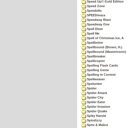
Speed Up!! Gold Edition
Speed Zone
Speedello
SPEEDmaza
Speedway Blast
Speedway One
Spell Diver
Spell Me
Spell of Christmas Ice, A
Spellbetter
Spellbound (Brown, H.)
Spellbound (Mastertronic)
Spellbreaker
Spellicopter
Spelling Flash Cards
Spelling Genie
Spelling in Context
Spellweaver
Spelunker
Spider
Spider Attack
Spider City
Spider Eater
Spider Invasion
Spider Quake
Spiky Harold
Spindizzy
Spite & Malice