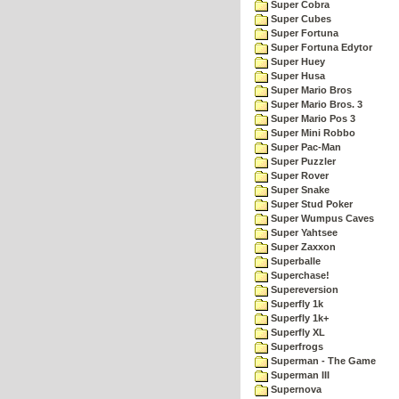
Super Cobra
Super Cubes
Super Fortuna
Super Fortuna Edytor
Super Huey
Super Husa
Super Mario Bros
Super Mario Bros. 3
Super Mario Pos 3
Super Mini Robbo
Super Pac-Man
Super Puzzler
Super Rover
Super Snake
Super Stud Poker
Super Wumpus Caves
Super Yahtsee
Super Zaxxon
Superballe
Superchase!
Supereversion
Superfly 1k
Superfly 1k+
Superfly XL
Superfrogs
Superman - The Game
Superman III
Supernova