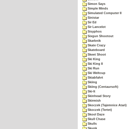
Simon Says
Simple Minds
Simulated Computer II
Sinistar
Sir Ed
Sir Lancelot
Sisyphos
Sixgun Shootout
Skarbnik
Skate Crazy
Skateboard
Skeet Shoot
Ski King
Ski King II
Ski Run
Ski Weltcup
Skiabfahrt
Skiing
Skiing (Centaursoft)
Ski-It
Skinhead Story
Skirmish
Skoczek (Tajemnice Atari)
Skoczek (Tertet)
Skool Daze
Skull Chase
Skulls
Skunk