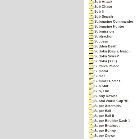
Sub Attack
Sub Chase
Sub II
Sub Search
Submarine Commander
Submarine Hunter
Submission
Subtraction
Success
Sudden Death
Sudoku (Davis, Isaac)
Sudoku SweeP
Sudoku (XXL)
Sultan's Palace
Sumator
Sumer
Summer Games
Sun Star
Sun, The
Sunny Downs
Suomi World Cup '91
Super Asteroids
Super Ball
Super Ball II
Super Boulder Dash 1
Super Breakout
Super Bunny
Super Clown