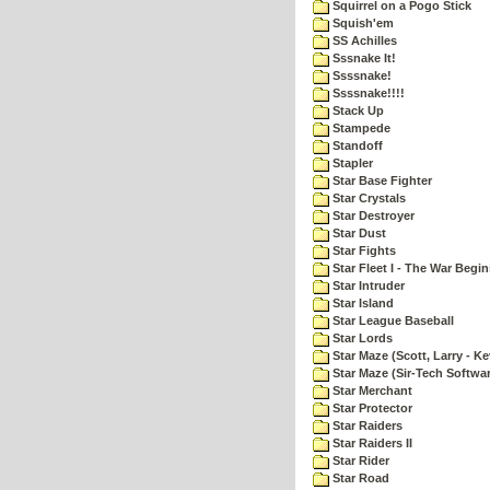
Squirrel on a Pogo Stick
Squish'em
SS Achilles
Sssnake It!
Ssssnake!
Ssssnake!!!!
Stack Up
Stampede
Standoff
Stapler
Star Base Fighter
Star Crystals
Star Destroyer
Star Dust
Star Fights
Star Fleet I - The War Begin
Star Intruder
Star Island
Star League Baseball
Star Lords
Star Maze (Scott, Larry - Ke
Star Maze (Sir-Tech Softwa
Star Merchant
Star Protector
Star Raiders
Star Raiders II
Star Rider
Star Road