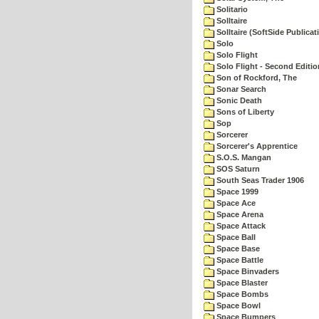
Solitario
Solltaire
Solltaire (SoftSide Publicat
Solo
Solo Flight
Solo Flight - Second Editio
Son of Rockford, The
Sonar Search
Sonic Death
Sons of Liberty
Sop
Sorcerer
Sorcerer's Apprentice
S.O.S. Mangan
SOS Saturn
South Seas Trader 1906
Space 1999
Space Ace
Space Arena
Space Attack
Space Ball
Space Base
Space Battle
Space Binvaders
Space Blaster
Space Bombs
Space Bowl
Space Bumpers