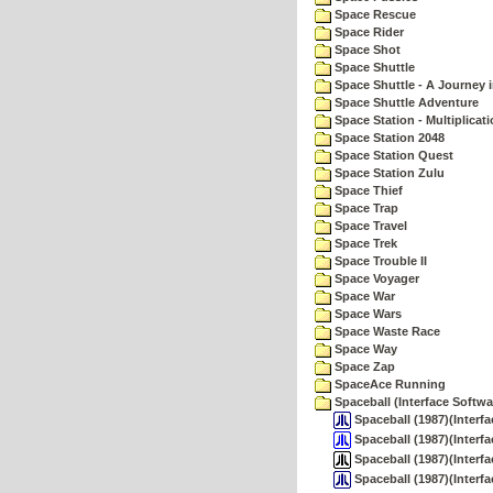
Space Rescue
Space Rider
Space Shot
Space Shuttle
Space Shuttle - A Journey 
Space Shuttle Adventure
Space Station - Multiplicat
Space Station 2048
Space Station Quest
Space Station Zulu
Space Thief
Space Trap
Space Travel
Space Trek
Space Trouble II
Space Voyager
Space War
Space Wars
Space Waste Race
Space Way
Space Zap
SpaceAce Running
Spaceball (Interface Softwa
Spaceball (1987)(Interfa
Spaceball (1987)(Interfa
Spaceball (1987)(Interfac
Spaceball (1987)(Interfa