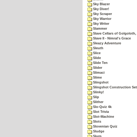
Sky Blazer
Sky Diver!
Sky Scraper
Sky Warrior
Sky Writer
Slammer
Slave Cellars of Golgoloth,
Slave II - Nimral's Grace
Sleazy Adventure
Sleuth
Slice
Slide
Slide Ten
Slider
Slimaci
Slime
Slingshot
Slingshot Construction Set
Slinky!
Slip
Slither
Slo-Quiz 4k
Slot Trivia
Slot-Machine
Slots
Slovenian Quiz
Sludge
Slurp