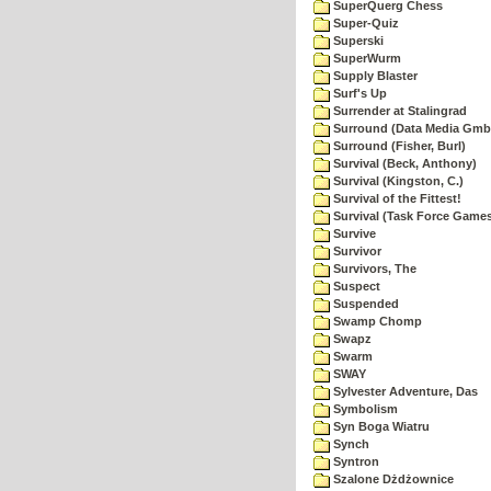
SuperQuerg Chess
Super-Quiz
Superski
SuperWurm
Supply Blaster
Surf's Up
Surrender at Stalingrad
Surround (Data Media Gmb
Surround (Fisher, Burl)
Survival (Beck, Anthony)
Survival (Kingston, C.)
Survival of the Fittest!
Survival (Task Force Game
Survive
Survivor
Survivors, The
Suspect
Suspended
Swamp Chomp
Swapz
Swarm
SWAY
Sylvester Adventure, Das
Symbolism
Syn Boga Wiatru
Synch
Syntron
Szalone Dżdżownice