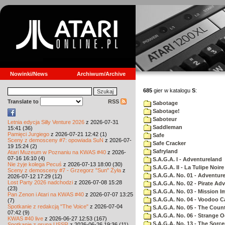
Nowinki/News
Archiwum/Archive
685
gier w katalogu
S
:
Translate to
RSS
Sabotage
Sabotage!
Saboteur
Letnia edycja Silly Venture 2026
z 2026-07-31
Saddleman
15:41 (36)
Pamięci Jurgiego
z 2026-07-21 12:42 (1)
Safe
Sceny z demosceny #7: opowiada SuN
z 2026-07-
Safe Cracker
19 15:24 (2)
Safryland
Atari Muzeum w Poznaniu na KWAS #40
z 2026-
07-16 16:10 (4)
S.A.G.A. I - Adventureland
Nie żyje kolega Pecuś
z 2026-07-13 18:00 (30)
S.A.G.A. II - La Tulipe Noire
Sceny z demosceny #7 - Grzegorz "Sun" Żyła
z
S.A.G.A. No. 01 - Adventur
2026-07-12 17:29 (12)
Lost Party 2026 nadchodzi
z 2026-07-08 15:28
S.A.G.A. No. 02 - Pirate Ad
(23)
S.A.G.A. No. 03 - Mission I
Pan Zenon i Atari na KWAS #40
z 2026-07-07 13:25
S.A.G.A. No. 04 - Voodoo C
(7)
Spotkanie z redakcją "The Voice"
z 2026-07-04
S.A.G.A. No. 05 - The Coun
07:42 (9)
S.A.G.A. No. 06 - Strange 
KWAS #40 live
z 2026-06-27 12:53 (167)
S.A.G.A. No. 13 - The Sorce
Spotkanie z grupą USSR
z 2026-06-26 19:36 (11)