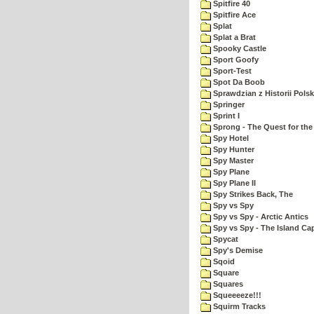
Spitfire 40
Spitfire Ace
Splat
Splat a Brat
Spooky Castle
Sport Goofy
Sport-Test
Spot Da Boob
Sprawdzian z Historii Polsk
Springer
Sprint I
Sprong - The Quest for the
Spy Hotel
Spy Hunter
Spy Master
Spy Plane
Spy Plane II
Spy Strikes Back, The
Spy vs Spy
Spy vs Spy - Arctic Antics
Spy vs Spy - The Island Ca
Spycat
Spy's Demise
Sqoid
Square
Squares
Squeeeeze!!!
Squirm Tracks