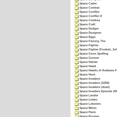
Space Cadet
Space Combat
Space Conflict
Space Conflict II
Space Cowboy
Space Craft
Space Dodger
Space Dungeon
Space Eggs
Space Factory, The
Space Fighter
Space Fighter (Foskett, Jo
Space Goon Spelling
Space Gunner
Space Harrier
Space Hawk
Space Hawks of Avabana 4
Space Hunt
Space Invaders
Space Invaders (5200)
Space Invaders (Atari)
Space Invaders Episode 20
Space Lander
Space Limbo
Space Lobsters
Space Mines
Space Panic
Space Pussies