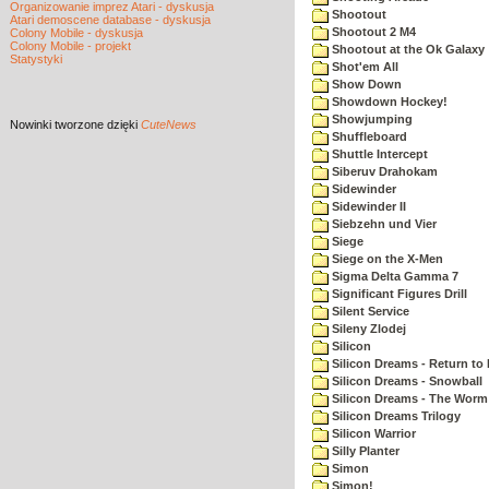
Organizowanie imprez Atari - dyskusja
Shootout
Atari demoscene database - dyskusja
Shootout 2 M4
Colony Mobile - dyskusja
Colony Mobile - projekt
Shootout at the Ok Galaxy
Statystyki
Shot'em All
Show Down
Showdown Hockey!
Showjumping
Nowinki
tworzone dzięki
CuteNews
Shuffleboard
Shuttle Intercept
Siberuv Drahokam
Sidewinder
Sidewinder II
Siebzehn und Vier
Siege
Siege on the X-Men
Sigma Delta Gamma 7
Significant Figures Drill
Silent Service
Sileny Zlodej
Silicon
Silicon Dreams - Return to
Silicon Dreams - Snowball
Silicon Dreams - The Worm 
Silicon Dreams Trilogy
Silicon Warrior
Silly Planter
Simon
Simon!