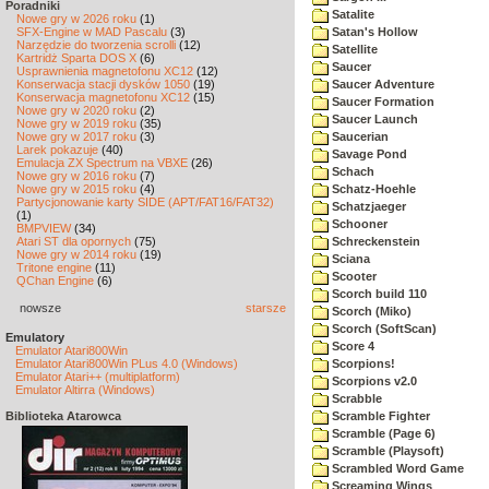
Poradniki
Satalite
Nowe gry w 2026 roku
(1)
SFX-Engine w MAD Pascalu
(3)
Satan's Hollow
Narzędzie do tworzenia scrolli
(12)
Satellite
Kartridż Sparta DOS X
(6)
Saucer
Usprawnienia magnetofonu XC12
(12)
Konserwacja stacji dysków 1050
(19)
Saucer Adventure
Konserwacja magnetofonu XC12
(15)
Saucer Formation
Nowe gry w 2020 roku
(2)
Saucer Launch
Nowe gry w 2019 roku
(35)
Nowe gry w 2017 roku
(3)
Saucerian
Larek pokazuje
(40)
Savage Pond
Emulacja ZX Spectrum na VBXE
(26)
Schach
Nowe gry w 2016 roku
(7)
Nowe gry w 2015 roku
(4)
Schatz-Hoehle
Partycjonowanie karty SIDE (APT/FAT16/FAT32)
Schatzjaeger
(1)
Schooner
BMPVIEW
(34)
Atari ST dla opornych
(75)
Schreckenstein
Nowe gry w 2014 roku
(19)
Sciana
Tritone engine
(11)
Scooter
QChan Engine
(6)
Scorch build 110
nowsze
starsze
Scorch (Miko)
Scorch (SoftScan)
Emulatory
Score 4
Emulator Atari800Win
Emulator Atari800Win PLus 4.0 (Windows)
Scorpions!
Emulator Atari++ (multiplatform)
Scorpions v2.0
Emulator Altirra (Windows)
Scrabble
Biblioteka Atarowca
Scramble Fighter
Scramble (Page 6)
Scramble (Playsoft)
Scrambled Word Game
Screaming Wings