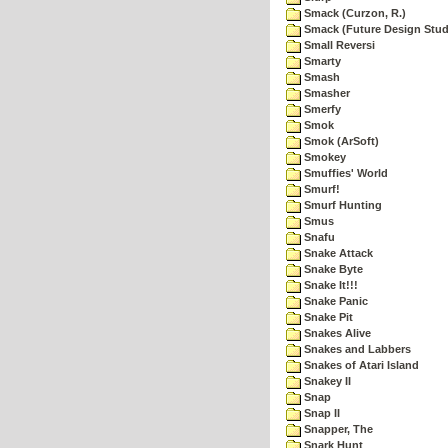
Smack (Curzon, R.)
Smack (Future Design Stud
Small Reversi
Smarty
Smash
Smasher
Smerfy
Smok
Smok (ArSoft)
Smokey
Smuffies' World
Smurf!
Smurf Hunting
Smus
Snafu
Snake Attack
Snake Byte
Snake It!!!
Snake Panic
Snake Pit
Snakes Alive
Snakes and Labbers
Snakes of Atari Island
Snakey II
Snap
Snap II
Snapper, The
Snark Hunt