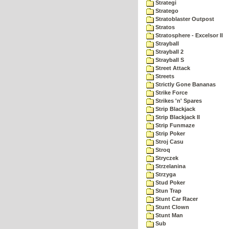
Strategi
Stratego
Stratoblaster Outpost
Stratos
Stratosphere - Excelsor II
Strayball
Strayball 2
Strayball S
Street Attack
Streets
Strictly Gone Bananas
Strike Force
Strikes 'n' Spares
Strip Blackjack
Strip Blackjack II
Strip Funmaze
Strip Poker
Stroj Casu
Stroq
Stryczek
Strzelanina
Strzyga
Stud Poker
Stun Trap
Stunt Car Racer
Stunt Clown
Stunt Man
Sub