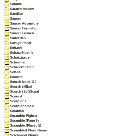
Satalite
Satan's Hollow
Satellite
Saucer
Saucer Adventure
Saucer Formation
Saucer Launch
Saucerian
Savage Pond
Schach
Schatz-Hoehle
Schatzjaeger
Schooner
Schreckenstein
Sciana
Scooter
Scorch build 110
Scorch (Miko)
Scorch (SoftScan)
Score 4
Scorpions!
Scorpions v2.0
Scrabble
Scramble Fighter
Scramble (Page 6)
Scramble (Playsoft)
Scrambled Word Game
Screaming Wings