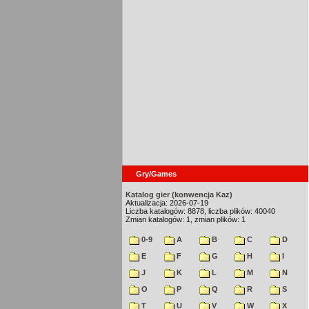
Gry/Games
Katalog gier (konwencja Kaz)
Aktualizacja: 2026-07-19
Liczba katalogów: 8878, liczba plików: 40040
Zmian katalogów: 1, zmian plików: 1
0-9
A
B
C
D
E
F
G
H
I
J
K
L
M
N
O
P
Q
R
S
T
U
V
W
X