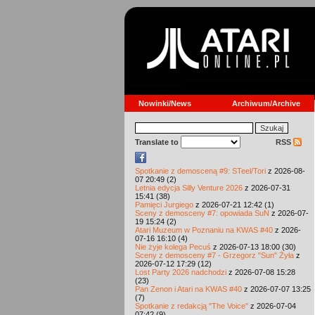
Nowinki/News
Archiwum/Archive
Translate to
RSS
Spotkanie z demosceną #9: STeel/Tori
z 2026-08-
07 20:49 (2)
Letnia edycja Silly Venture 2026
z 2026-07-31
15:41 (38)
Pamięci Jurgiego
z 2026-07-21 12:42 (1)
Sceny z demosceny #7: opowiada SuN
z 2026-07-
19 15:24 (2)
Atari Muzeum w Poznaniu na KWAS #40
z 2026-
07-16 16:10 (4)
Nie żyje kolega Pecuś
z 2026-07-13 18:00 (30)
Sceny z demosceny #7 - Grzegorz "Sun" Żyła
z
2026-07-12 17:29 (12)
Lost Party 2026 nadchodzi
z 2026-07-08 15:28
(23)
Pan Zenon i Atari na KWAS #40
z 2026-07-07 13:25
(7)
Spotkanie z redakcją "The Voice"
z 2026-07-04
07:42 (9)