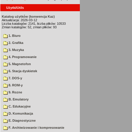
Użytki/Utils
Katalog użytków (konwencja Kaz)
Aktualizacja: 2026-03-12
Liczba katalogów: 2141, liczba plików: 10533
Zmian katalogów: 52, zmian plików: 93
1. Biuro
2. Grafika
3. Muzyka
4. Programowanie
5. Magnetofon
6. Stacja dyskietek
7. DOS-y
8. ROM-y
9. Rozne
B. Emulatory
C. Edukacyjne
D. Komunikacja
E. Diagnostyczne
F. Archiwizowanie i kompresowanie