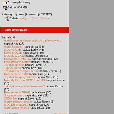
Z. Inne platformy
Całość 908 MB
Katalog użytków (konwencja TOSEC)
Całość
,
md5
sha
(
7-Zip
,
TUGZip
)
Sprzęt/Hardware
Wynalazki
Atari jako programator pojazdu gąsienicowego
napisał Kaz (17)
Atari i Bluetooth
napisał Kaz (35)
SIO2PC-USB
napisał Larek (46)
Nowe SIO2SD
napisał Larek (0)
SIO2SD w CA12
napisał Urborg (15)
Ratowanie ATMEL-ów
napisał Yoohaas (12)
Projektowanie cartów
napisał Zenon (12)
Joystick do Atari
napisał Larek (54)
Tygrys Turbo
napisał Kaz (13)
Testowałem "Simple Stereo"
napisał Zaxon (5)
Rozszerzenie 1MB
napisał Asal (21)
Joystick trzyprzyciskowy
napisał Sikor (18)
Moje MyIDE oraz SIO2PC na USB
napisał Zaxon
(16)
Jak wykonać płytkę drukowaną?
napisał Zaxon
(28)
Rozszerzenie 576kB
napisał Asal (36)
Soczyste kolory
napisał scalak (29)
XEGS Box
napisał Zaxon (13)
Atari w różnych rolach
napisał Różyk (9)
SIO2IDE w pudełku
napisał Kaz (27)
Atari steruje tokarką
napisał Kaz (15)