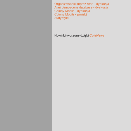
Organizowanie imprez Atari - dyskusja
Atari demoscene database - dyskusja
Colony Mobile - dyskusja
Colony Mobile - projekt
Statystyki
Nowinki
tworzone dzięki
CuteNews