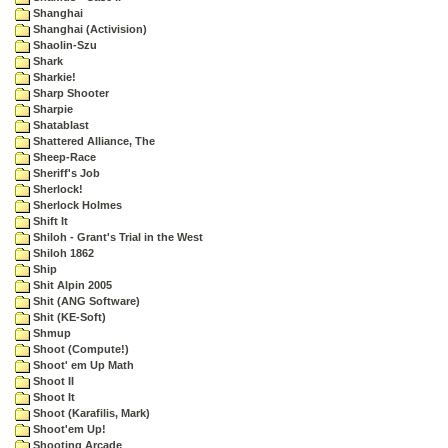
Shanghai
Shanghai (Activision)
Shaolin-Szu
Shark
Sharkie!
Sharp Shooter
Sharpie
Shatablast
Shattered Alliance, The
Sheep-Race
Sheriff's Job
Sherlock!
Sherlock Holmes
Shift It
Shiloh - Grant's Trial in the West
Shiloh 1862
Ship
Shit Alpin 2005
Shit (ANG Software)
Shit (KE-Soft)
Shmup
Shoot (Compute!)
Shoot' em Up Math
Shoot II
Shoot It
Shoot (Karafilis, Mark)
Shoot'em Up!
Shooting Arcade