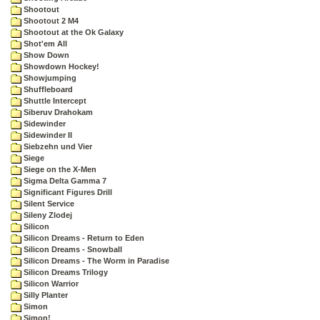
Shootout
Shootout 2 M4
Shootout at the Ok Galaxy
Shot'em All
Show Down
Showdown Hockey!
Showjumping
Shuffleboard
Shuttle Intercept
Siberuv Drahokam
Sidewinder
Sidewinder II
Siebzehn und Vier
Siege
Siege on the X-Men
Sigma Delta Gamma 7
Significant Figures Drill
Silent Service
Sileny Zlodej
Silicon
Silicon Dreams - Return to Eden
Silicon Dreams - Snowball
Silicon Dreams - The Worm in Paradise
Silicon Dreams Trilogy
Silicon Warrior
Silly Planter
Simon
Simon!