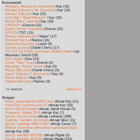
Rozmawiali
Wywiad z Mariuszem Jaroszem
i Kaz (16)
Wywiad Dracona z Mr. Bacardim
i Kaz (16)
Tomasz Dajczak
i Kaz (22)
Lech Bąk i "Świat Młodych"
i Kaz (26)
Michał "Mike" Jaskuła
i Kaz (30)
F#READY
i Dracon (22)
Daniel „Arctus” Kowalski
i Dracon (25)
KATOD
i TDC (15)
Mariusz Wojcieszek
i "Adam" (17)
Romuald Bacza
i Ramos (16)
Śledzenie Amentesa
i Larek (9)
Leszek Łuciów
i Charlie Cherry (17)
TO JUŻ ZA TOBĄ: rozmowa z Bobem Pape
i cpt.
Misumaru Tenchi (39)
Rob Jaeger
i Emu (53)
Jacek "Tabu" Grad
i Dracon (0)
Alexander "Koma" Schön
i Kaz (0)
Maciej Ślifirczyk
i Charlie Cherry (0)
Jarek "Odyniec1" Wyszyński
i Kaz (0)
Marek Bojarski
i Kaz (0)
Olgierd Niemyjski
i Ramos (0)
«« nowsze
starsze »»
Stragan
Nowe, pojemniejsze RAM-Carty
oferuje Kaz (21)
"mouSTer" czyli myszka ST
oferuje Kaz (30)
Atari USBJoy Adapter
oferuje Jakub Husak (0)
Programy: Kolony 2106
oferuje Kaz (7)
Sprzęt: rozszerzenia
oferuje Lotharek (399)
Gadżety: naklejki, pocztówki
oferuje Sikor (11)
Sprzęt: cartridge RAM-CART
oferuje Zenon (7)
Miejsce na drobne ogłoszenia kupna/sprzedaży
oferuje Kaz (58)
Sprzęt: interfejs SIO2IDE
oferuje Piguła (3)
Sprzęt: interfejs SIO2SD
oferuje Piguła (115)