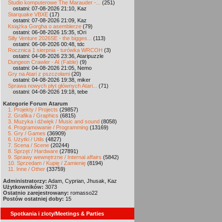
Studio komputerowe The Marauder -...
(251)
ostatni: 07-08-2026 21:10, Kaz
Starquake VBXE
(17)
ostatni: 07-08-2026 21:09, Kaz
Książka Gorgha o asemblerze
(79)
ostatni: 06-08-2026 15:35, tOri
Silly Venture 2026SE - the bigges...
(113)
ostatni: 06-08-2026 00:48, tdc
Rocznica 1 sierpnia - turówka WRCOH
(3)
ostatni: 04-08-2026 23:36, Ataripuzzle
Dungeon Crawler - AI (Fable)
(9)
ostatni: 04-08-2026 21:05, Nemo
Gry na Atari z pszczołami
(20)
ostatni: 04-08-2026 19:38, miker
Sprawa nowych płyt głównych Atari...
(71)
ostatni: 04-08-2026 19:18, tebe
Kategorie Forum Atarum
1. Projekty / Projects
(29857)
2. Grafika / Graphics
(6815)
3. Muzyka i dźwięk / Music and sound
(8058)
4. Programowanie / Programming
(13169)
5. Gry / Games
(36909)
6. Użytki / Utils
(4827)
7. Scena / Scene
(20244)
8. Sprzęt / Hardware
(27891)
9. Sprawy wewnętrzne / Internal affairs
(5842)
10. Sprzedam / Kupię / Zamienię
(8194)
11. Inne / Other
(33759)
Administratorzy:
Adam, Cyprian, Jhusak, Kaz
Użytkowników:
3073
Ostatnio zarejestrowany:
romasso22
Postów ostatniej doby:
15
Spotkania i zloty/Meetings & Parties