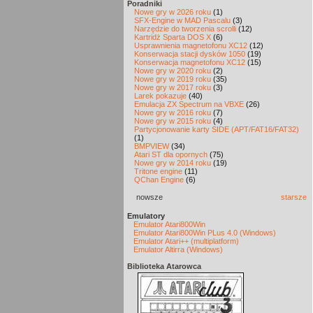
Poradniki
Nowe gry w 2026 roku
(1)
SFX-Engine w MAD Pascalu
(3)
Narzędzie do tworzenia scrolli
(12)
Kartridż Sparta DOS X
(6)
Usprawnienia magnetofonu XC12
(12)
Konserwacja stacji dysków 1050
(19)
Konserwacja magnetofonu XC12
(15)
Nowe gry w 2020 roku
(2)
Nowe gry w 2019 roku
(35)
Nowe gry w 2017 roku
(3)
Larek pokazuje
(40)
Emulacja ZX Spectrum na VBXE
(26)
Nowe gry w 2016 roku
(7)
Nowe gry w 2015 roku
(4)
Partycjonowanie karty SIDE (APT/FAT16/FAT32)
(1)
BMPVIEW
(34)
Atari ST dla opornych
(75)
Nowe gry w 2014 roku
(19)
Tritone engine
(11)
QChan Engine
(6)
nowsze
starsze
Emulatory
Emulator Atari800Win
Emulator Atari800Win PLus 4.0 (Windows)
Emulator Atari++ (multiplatform)
Emulator Altirra (Windows)
Biblioteka Atarowca