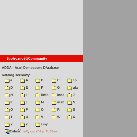
Społeczność/Community
ADDA - Atari Demoscene DAtabase
Katalog scenowy
#
A
B
C
cp
D
E
F
G
gfx
H
I
!info
inne
J
K
L
M
msx
N
O
P
Q
R
S
T
U
V
W
X
Y
Z
ziny
Całość
,
md5
sha
(
7-Zip
,
TUGZip
)