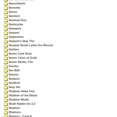
Seeschlacht
Senorita
Senso
Sentinel
Sentinel One
Serduszka
Sereamis
Serpent
Serpentine
Serpent's Star, The
Sesame Street Letter-Go-Round
Settlers
Seven Card Stud
Seven Cities of Gold
Seven Skulls, The
Sevens
Sex Ball
Sexeso
Sexquix
SexVersi
Sexy Six
Shadow Hawk One
Shadow of the Beast
Shadow World
Shaft Raider rev 2.2
Shamus
Shamus+
Shamus - Case II