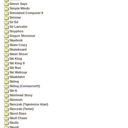
Simon Says
Simple Minds
Simulated Computer II
Sinistar
Sir Ed
Sir Lancelot
Sisyphos
Sixgun Shootout
Skarbnik
Skate Crazy
Skateboard
Skeet Shoot
Ski King
Ski King II
Ski Run
Ski Weltcup
Skiabfahrt
Skiing
Skiing (Centaursoft)
Ski-It
Skinhead Story
Skirmish
Skoczek (Tajemnice Atari)
Skoczek (Tertet)
Skool Daze
Skull Chase
Skulls
Skunk