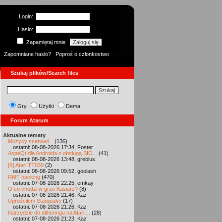
Login:
Hasło:
Zapamiętaj mnie
Zapomniane hasło?
Poproś o członkostwo
Szukaj plików/Search files
Gry
Użytki
Dema
Forum Atarum
Aktualne tematy
Muzycy scenowi...
(136)
ostatni: 08-08-2026 17:34, Foster
AspeQt dla Androida z obsługą SIO...
(41)
ostatni: 08-08-2026 13:48, greblus
[K] Atari TT030
(2)
ostatni: 08-08-2026 09:52, goolash
RMT hacking
(470)
ostatni: 07-08-2026 22:25, emkay
O co chodzi w grze Kasiarz?
(8)
ostatni: 07-08-2026 21:46, Kaz
Uprościłem Starquake
(17)
ostatni: 07-08-2026 21:26, Kaz
Narzędzie do ditheringu na Atari ...
(28)
ostatni: 07-08-2026 21:23, Kaz