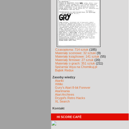
Czasopisma: 714 sztuk
(185)
Materiały scenowe: 32 sztuki
(9)
Materiały książkowe: 141 sztuk
(55)
Materiały firmowe: 27 sztuk
(20)
Materiały o grach: 351 sztuk
(211)
Spiżarnia Voya na Chomikuj.pl
Bajtek Redux
Zasoby wiedzy
Atariki
XWiki
Gury's Atari 8-bit Forever
Atarimania
Atari Archives
Drygol's Retro Hacks
XL Search
Kontakt
HI SCORE CAFÉ