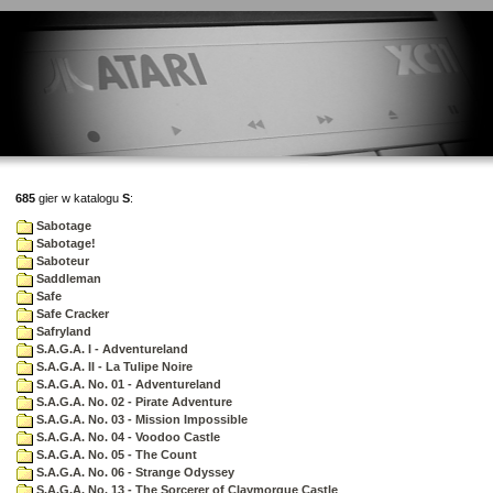
685
gier w katalogu
S
:
Sabotage
Sabotage!
Saboteur
Saddleman
Safe
Safe Cracker
Safryland
S.A.G.A. I - Adventureland
S.A.G.A. II - La Tulipe Noire
S.A.G.A. No. 01 - Adventureland
S.A.G.A. No. 02 - Pirate Adventure
S.A.G.A. No. 03 - Mission Impossible
S.A.G.A. No. 04 - Voodoo Castle
S.A.G.A. No. 05 - The Count
S.A.G.A. No. 06 - Strange Odyssey
S.A.G.A. No. 13 - The Sorcerer of Claymorgue Castle