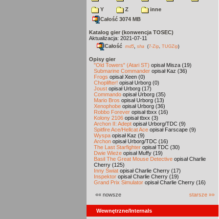
Y
Z
inne
Całość 3074 MB
Katalog gier (konwencja TOSEC)
Aktualizacja: 2021-07-11
Całość
,
md5
sha
(
7-Zip
,
TUGZip
)
Opisy gier
"Old Towers" (Atari ST)
opisał Misza (19)
Submarine Commander
opisał Kaz (36)
Frogs
opisał Xeen (0)
Choplifter!
opisał Urborg (0)
Joust
opisał Urborg (17)
Commando
opisał Urborg (35)
Mario Bros
opisał Urborg (13)
Xenophobe
opisał Urborg (36)
Robbo Forever
opisał tbxx (16)
Kolony 2106
opisał tbxx (3)
Archon II: Adept
opisał Urborg/TDC (9)
Spitfire Ace/Hellcat Ace
opisał Farscape (9)
Wyspa
opisał Kaz (9)
Archon
opisał Urborg/TDC (16)
The Last Starfighter
opisał TDC (30)
Dwie Wieże
opisał Muffy (19)
Basil The Great Mouse Detective
opisał Charlie
Cherry (125)
Inny Świat
opisał Charlie Cherry (17)
Inspektor
opisał Charlie Cherry (19)
Grand Prix Simulator
opisał Charlie Cherry (16)
«« nowsze
starsze »»
Wewnętrzne/Internals