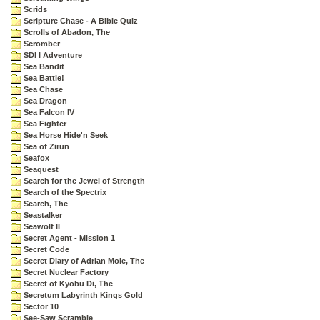
Scrids
Scripture Chase - A Bible Quiz
Scrolls of Abadon, The
Scromber
SDI I Adventure
Sea Bandit
Sea Battle!
Sea Chase
Sea Dragon
Sea Falcon IV
Sea Fighter
Sea Horse Hide'n Seek
Sea of Zirun
Seafox
Seaquest
Search for the Jewel of Strength
Search of the Spectrix
Search, The
Seastalker
Seawolf II
Secret Agent - Mission 1
Secret Code
Secret Diary of Adrian Mole, The
Secret Nuclear Factory
Secret of Kyobu Di, The
Secretum Labyrinth Kings Gold
Sector 10
See-Saw Scramble