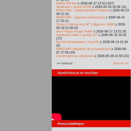
KWAS #40 live
z 2026-06-27 12:53 (167)
Spotkanie z grupą USSR
z 2026-06-26 19:36 (11)
KWAS #40 - zabierzcie Atari Portfolio!
z 2026-06-23
08:12 (0)
KWAS #40 - naprawa retrosprzętu
z 2026-06-21
17:15 (1)
Sceny z demosceny #7 z Bigerem i MBR
z 2026-
06-19 22:08 (0)
Atari Floppy Image Toolkit
z 2026-06-17 13:51 (9)
Spotkanie online z grupą LST
z 2026-06-16 16:32
(17)
Recoil zintegrowany z macOS
z 2026-06-13 21:34
(5)
KWAS #40 odbędzie się w Katowicach
z 2026-06-
07 17:59 (25)
Commodore po atarowsku
z 2026-05-28 21:50 (21)
«« nowsze
starsze »»
AtariOnline.pl na YouTube
Pomocnik/Helper