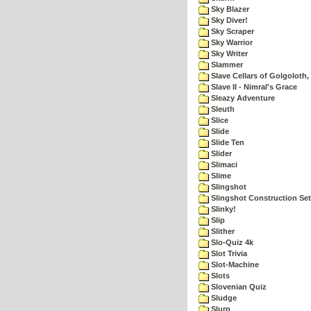
Sky Blazer
Sky Diver!
Sky Scraper
Sky Warrior
Sky Writer
Slammer
Slave Cellars of Golgoloth,
Slave II - Nimral's Grace
Sleazy Adventure
Sleuth
Slice
Slide
Slide Ten
Slider
Slimaci
Slime
Slingshot
Slingshot Construction Set
Slinky!
Slip
Slither
Slo-Quiz 4k
Slot Trivia
Slot-Machine
Slots
Slovenian Quiz
Sludge
Slurp