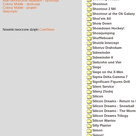
Atari demoscene database - dyskusja
Colony Mobile - dyskusja
Shootout
Colony Mobile - projekt
Shootout 2 M4
Statystyki
Shootout at the Ok Galaxy
Shot'em All
Show Down
Showdown Hockey!
Nowinki
tworzone dzięki
CuteNews
Showjumping
Shuffleboard
Shuttle Intercept
Siberuv Drahokam
Sidewinder
Sidewinder II
Siebzehn und Vier
Siege
Siege on the X-Men
Sigma Delta Gamma 7
Significant Figures Drill
Silent Service
Sileny Zlodej
Silicon
Silicon Dreams - Return to
Silicon Dreams - Snowball
Silicon Dreams - The Worm 
Silicon Dreams Trilogy
Silicon Warrior
Silly Planter
Simon
Simon!