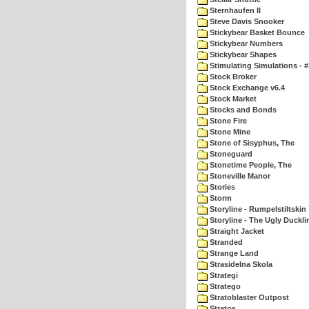
Sternhaufen II
Steve Davis Snooker
Stickybear Basket Bounce
Stickybear Numbers
Stickybear Shapes
Stimulating Simulations - #
Stock Broker
Stock Exchange v6.4
Stock Market
Stocks and Bonds
Stone Fire
Stone Mine
Stone of Sisyphus, The
Stoneguard
Stonetime People, The
Stoneville Manor
Stories
Storm
Storyline - Rumpelstiltskin
Storyline - The Ugly Duckli
Straight Jacket
Stranded
Strange Land
Strasidelna Skola
Strategi
Stratego
Stratoblaster Outpost
Stratos