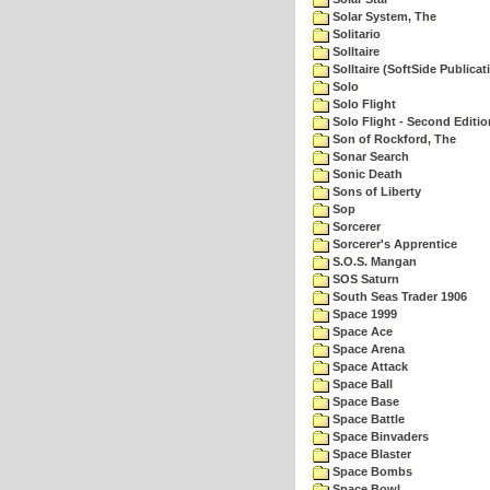
Solar System, The
Solitario
Solltaire
Solltaire (SoftSide Publicat
Solo
Solo Flight
Solo Flight - Second Editio
Son of Rockford, The
Sonar Search
Sonic Death
Sons of Liberty
Sop
Sorcerer
Sorcerer's Apprentice
S.O.S. Mangan
SOS Saturn
South Seas Trader 1906
Space 1999
Space Ace
Space Arena
Space Attack
Space Ball
Space Base
Space Battle
Space Binvaders
Space Blaster
Space Bombs
Space Bowl