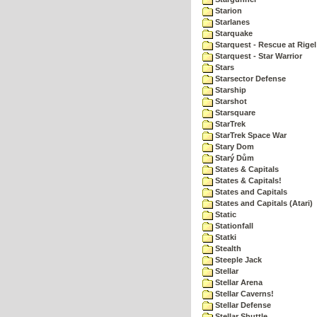
Starion
Starlanes
Starquake
Starquest - Rescue at Rigel
Starquest - Star Warrior
Stars
Starsector Defense
Starship
Starshot
Starsquare
StarTrek
StarTrek Space War
Stary Dom
Starý Dům
States & Capitals
States & Capitals!
States and Capitals
States and Capitals (Atari)
Static
Stationfall
Statki
Stealth
Steeple Jack
Stellar
Stellar Arena
Stellar Caverns!
Stellar Defense
Stellar Shuttle