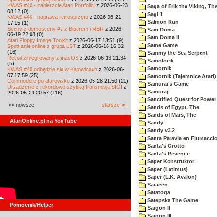
KWAS #40 - zabierzcie Atari Portfolio!
z 2026-06-23
Saga of Erik the Viking, Th
08:12 (0)
Sagi 1
KWAS #40 - naprawa retrosprzętu
z 2026-06-21
Salmon Run
17:15 (1)
Sceny z demosceny #7 z Bigerem i MBR
z 2026-
Sam Doma
06-19 22:08 (0)
Sam Doma II
Atari Floppy Image Toolkit
z 2026-06-17 13:51 (9)
Same Game
Spotkanie online z grupą LST
z 2026-06-16 16:32
(16)
Sammy the Sea Serpent
Recoil zintegrowany z macOS
z 2026-06-13 21:34
Samolocik
(5)
Samotnik
KWAS #40 odbędzie się w Katowicach
z 2026-06-
07 17:59 (25)
Samotnik (Tajemnice Atari)
Commodore po atarowsku
z 2026-05-28 21:50 (21)
Samurai's Game
Urządzenie z rekordowo szybką transmisją SIO!
z
Samuraj
2026-05-24 20:57 (116)
Sanctified Quest for Power
«« nowsze
starsze »»
Sands of Egypt, The
Sands of Mars, The
AtariOnline.pl na YouTube
Sandy
Sandy v3.2
Santa Paravia en Fiumacci
Santa's Grotto
Santa's Revenge
Saper Konstruktor
Saper (Latimus)
Saper (L.K. Avalon)
Saracen
Saratoga
Sarepska The Game
Pomocnik/Helper
Sargon II
Sargon III