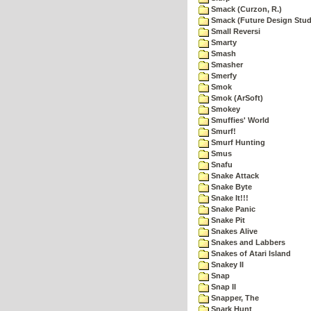
Smack (Curzon, R.)
Smack (Future Design Stud
Small Reversi
Smarty
Smash
Smasher
Smerfy
Smok
Smok (ArSoft)
Smokey
Smuffies' World
Smurf!
Smurf Hunting
Smus
Snafu
Snake Attack
Snake Byte
Snake It!!!
Snake Panic
Snake Pit
Snakes Alive
Snakes and Labbers
Snakes of Atari Island
Snakey II
Snap
Snap II
Snapper, The
Snark Hunt