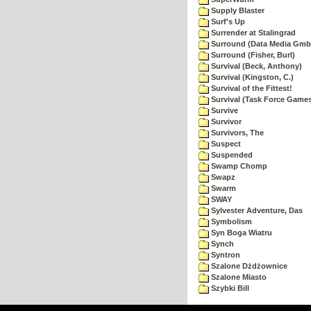
Supply Blaster
Surf's Up
Surrender at Stalingrad
Surround (Data Media Gmb
Surround (Fisher, Burl)
Survival (Beck, Anthony)
Survival (Kingston, C.)
Survival of the Fittest!
Survival (Task Force Game
Survive
Survivor
Survivors, The
Suspect
Suspended
Swamp Chomp
Swapz
Swarm
SWAY
Sylvester Adventure, Das
Symbolism
Syn Boga Wiatru
Synch
Syntron
Szalone Dżdżownice
Szalone Miasto
Szybki Bill