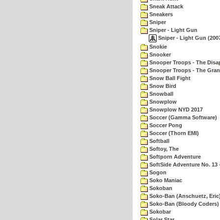
Sneak Attack
Sneakers
Sniper
Sniper - Light Gun
Sniper - Light Gun (2007
Snokie
Snooker
Snooper Troops - The Disa
Snooper Troops - The Gran
Snow Ball Fight
Snow Bird
Snowball
Snowplow
Snowplow NYD 2017
Soccer (Gamma Software)
Soccer Pong
Soccer (Thorn EMI)
Softball
Softoy, The
Softporn Adventure
SoftSide Adventure No. 13 
Sogon
Soko Maniac
Sokoban
Soko-Ban (Anschuetz, Eric
Soko-Ban (Bloody Coders)
Sokobar
Solar Star