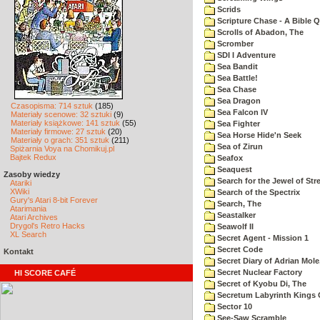
Scrids
Scripture Chase - A Bible Q
Scrolls of Abadon, The
Scromber
SDI I Adventure
Sea Bandit
Sea Battle!
Sea Chase
Sea Dragon
Czasopisma: 714 sztuk
(185)
Sea Falcon IV
Materiały scenowe: 32 sztuki
(9)
Materiały książkowe: 141 sztuk
(55)
Sea Fighter
Materiały firmowe: 27 sztuk
(20)
Sea Horse Hide'n Seek
Materiały o grach: 351 sztuk
(211)
Sea of Zirun
Spiżarnia Voya na Chomikuj.pl
Bajtek Redux
Seafox
Seaquest
Zasoby wiedzy
Search for the Jewel of Str
Atariki
XWiki
Search of the Spectrix
Gury's Atari 8-bit Forever
Search, The
Atarimania
Seastalker
Atari Archives
Drygol's Retro Hacks
Seawolf II
XL Search
Secret Agent - Mission 1
Secret Code
Kontakt
Secret Diary of Adrian Mole
Secret Nuclear Factory
HI SCORE CAFÉ
Secret of Kyobu Di, The
Secretum Labyrinth Kings 
Sector 10
See-Saw Scramble