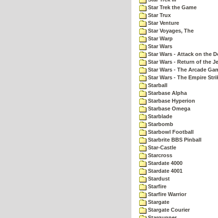
Star Trek the Game
Star Trux
Star Venture
Star Voyages, The
Star Warp
Star Wars
Star Wars - Attack on the D
Star Wars - Return of the Je
Star Wars - The Arcade Ga
Star Wars - The Empire Str
Starball
Starbase Alpha
Starbase Hyperion
Starbase Omega
Starblade
Starbomb
Starbowl Football
Starbrite BBS Pinball
Star-Castle
Starcross
Stardate 4000
Stardate 4001
Stardust
Starfire
Starfire Warrior
Stargate
Stargate Courier
Stargunner