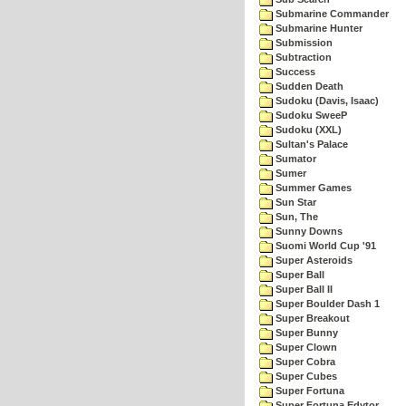
Submarine Commander
Submarine Hunter
Submission
Subtraction
Success
Sudden Death
Sudoku (Davis, Isaac)
Sudoku SweeP
Sudoku (XXL)
Sultan's Palace
Sumator
Sumer
Summer Games
Sun Star
Sun, The
Sunny Downs
Suomi World Cup '91
Super Asteroids
Super Ball
Super Ball II
Super Boulder Dash 1
Super Breakout
Super Bunny
Super Clown
Super Cobra
Super Cubes
Super Fortuna
Super Fortuna Edytor