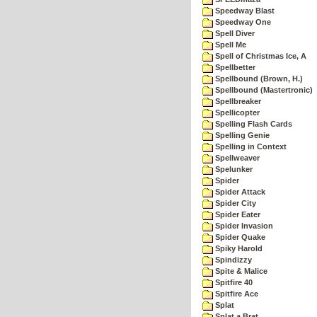
Speedway Blast
Speedway One
Spell Diver
Spell Me
Spell of Christmas Ice, A
Spellbetter
Spellbound (Brown, H.)
Spellbound (Mastertronic)
Spellbreaker
Spellicopter
Spelling Flash Cards
Spelling Genie
Spelling in Context
Spellweaver
Spelunker
Spider
Spider Attack
Spider City
Spider Eater
Spider Invasion
Spider Quake
Spiky Harold
Spindizzy
Spite & Malice
Spitfire 40
Spitfire Ace
Splat
Splat a Brat