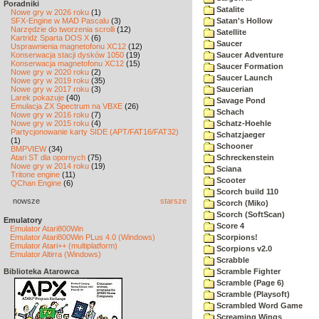
Poradniki
Satalite
Nowe gry w 2026 roku
(1)
SFX-Engine w MAD Pascalu
(3)
Satan's Hollow
Narzędzie do tworzenia scrolli
(12)
Satellite
Kartridż Sparta DOS X
(6)
Saucer
Usprawnienia magnetofonu XC12
(12)
Konserwacja stacji dysków 1050
(19)
Saucer Adventure
Konserwacja magnetofonu XC12
(15)
Saucer Formation
Nowe gry w 2020 roku
(2)
Saucer Launch
Nowe gry w 2019 roku
(35)
Nowe gry w 2017 roku
(3)
Saucerian
Larek pokazuje
(40)
Savage Pond
Emulacja ZX Spectrum na VBXE
(26)
Schach
Nowe gry w 2016 roku
(7)
Nowe gry w 2015 roku
(4)
Schatz-Hoehle
Partycjonowanie karty SIDE (APT/FAT16/FAT32)
Schatzjaeger
(1)
Schooner
BMPVIEW
(34)
Atari ST dla opornych
(75)
Schreckenstein
Nowe gry w 2014 roku
(19)
Sciana
Tritone engine
(11)
Scooter
QChan Engine
(6)
Scorch build 110
nowsze
starsze
Scorch (Miko)
Scorch (SoftScan)
Emulatory
Score 4
Emulator Atari800Win
Emulator Atari800Win PLus 4.0 (Windows)
Scorpions!
Emulator Atari++ (multiplatform)
Scorpions v2.0
Emulator Altirra (Windows)
Scrabble
Biblioteka Atarowca
Scramble Fighter
Scramble (Page 6)
Scramble (Playsoft)
Scrambled Word Game
Screaming Wings