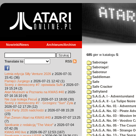
Nowinki/News
Archiwum/Archive
685
gier w katalogu
S
:
Translate to
RSS
Sabotage
Sabotage!
Saboteur
Letnia edycja Silly Venture 2026
z 2026-07-31
Saddleman
15:41 (36)
Pamięci Jurgiego
z 2026-07-21 12:42 (1)
Safe
Sceny z demosceny #7: opowiada SuN
z 2026-07-
Safe Cracker
19 15:24 (2)
Safryland
Atari Muzeum w Poznaniu na KWAS #40
z 2026-
07-16 16:10 (4)
S.A.G.A. I - Adventureland
Nie żyje kolega Pecuś
z 2026-07-13 18:00 (30)
S.A.G.A. II - La Tulipe Noire
Sceny z demosceny #7 - Grzegorz "Sun" Żyła
z
S.A.G.A. No. 01 - Adventur
2026-07-12 17:29 (12)
Lost Party 2026 nadchodzi
z 2026-07-08 15:28
S.A.G.A. No. 02 - Pirate Ad
(23)
S.A.G.A. No. 03 - Mission I
Pan Zenon i Atari na KWAS #40
z 2026-07-07 13:25
S.A.G.A. No. 04 - Voodoo C
(7)
Spotkanie z redakcją "The Voice"
z 2026-07-04
S.A.G.A. No. 05 - The Coun
07:42 (9)
S.A.G.A. No. 06 - Strange 
KWAS #40 live
z 2026-06-27 12:53 (167)
S.A.G.A. No. 13 - The Sorce
Spotkanie z grupą USSR
z 2026-06-26 19:36 (11)