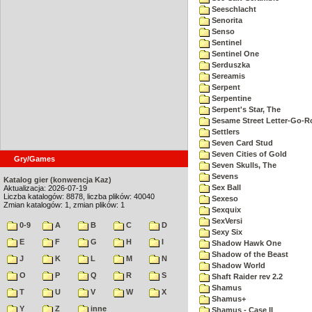
Seeschlacht
Senorita
Senso
Sentinel
Sentinel One
Serduszka
Sereamis
Serpent
Serpentine
Serpent's Star, The
Sesame Street Letter-Go-
Settlers
Seven Card Stud
Seven Cities of Gold
Gry/Games
Seven Skulls, The
Sevens
Katalog gier (konwencja Kaz)
Sex Ball
Aktualizacja: 2026-07-19
Liczba katalogów: 8878, liczba plików: 40040
Sexeso
Zmian katalogów: 1, zmian plików: 1
Sexquix
SexVersi
0-9
A
B
C
D
Sexy Six
E
F
G
H
I
Shadow Hawk One
Shadow of the Beast
J
K
L
M
N
Shadow World
O
P
Q
R
S
Shaft Raider rev 2.2
Shamus
T
U
V
W
X
Shamus+
Y
Z
inne
Shamus - Case II