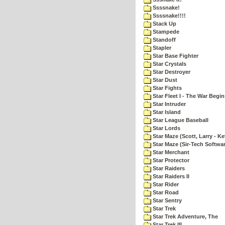
Ssssnake!
Ssssnake!!!!
Stack Up
Stampede
Standoff
Stapler
Star Base Fighter
Star Crystals
Star Destroyer
Star Dust
Star Fights
Star Fleet I - The War Begin
Star Intruder
Star Island
Star League Baseball
Star Lords
Star Maze (Scott, Larry - Ke
Star Maze (Sir-Tech Softwa
Star Merchant
Star Protector
Star Raiders
Star Raiders II
Star Rider
Star Road
Star Sentry
Star Trek
Star Trek Adventure, The
Star Trek III