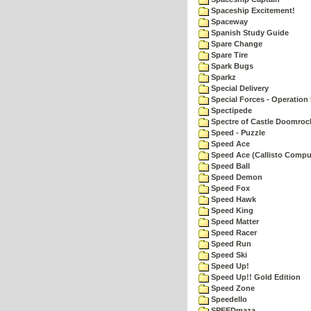
Spaceship Excitement!
Spaceway
Spanish Study Guide
Spare Change
Spare Tire
Spark Bugs
Sparkz
Special Delivery
Special Forces - Operation 
Spectipede
Spectre of Castle Doomroc
Speed - Puzzle
Speed Ace
Speed Ace (Callisto Compu
Speed Ball
Speed Demon
Speed Fox
Speed Hawk
Speed King
Speed Matter
Speed Racer
Speed Run
Speed Ski
Speed Up!
Speed Up!! Gold Edition
Speed Zone
Speedello
SPEEDmaza