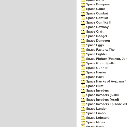
Space Bumpers
Space Cadet
Space Combat
Space Conflict
Space Conflict II
Space Cowboy
Space Craft
Space Dodger
Space Dungeon
Space Eggs
Space Factory, The
Space Fighter
Space Fighter (Foskett, Jo
Space Goon Spelling
Space Gunner
Space Harrier
Space Hawk
Space Hawks of Avabana 4
Space Hunt
Space Invaders
Space Invaders (5200)
Space Invaders (Atari)
Space Invaders Episode 20
Space Lander
Space Limbo
Space Lobsters
Space Mines
Space Panic