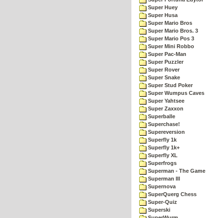
Super Huey
Super Husa
Super Mario Bros
Super Mario Bros. 3
Super Mario Pos 3
Super Mini Robbo
Super Pac-Man
Super Puzzler
Super Rover
Super Snake
Super Stud Poker
Super Wumpus Caves
Super Yahtsee
Super Zaxxon
Superballe
Superchase!
Supereversion
Superfly 1k
Superfly 1k+
Superfly XL
Superfrogs
Superman - The Game
Superman III
Supernova
SuperQuerg Chess
Super-Quiz
Superski
SuperWurm