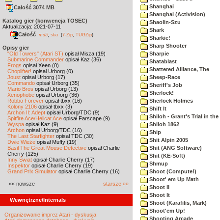
Shanghai
Całość 3074 MB
Shanghai (Activision)
Katalog gier (konwencja TOSEC)
Shaolin-Szu
Aktualizacja: 2021-07-11
Shark
Całość
,
md5
sha
(
7-Zip
,
TUGZip
)
Sharkie!
Sharp Shooter
Opisy gier
"Old Towers" (Atari ST)
opisał Misza (19)
Sharpie
Submarine Commander
opisał Kaz (36)
Shatablast
Frogs
opisał Xeen (0)
Shattered Alliance, The
Choplifter!
opisał Urborg (0)
Joust
opisał Urborg (17)
Sheep-Race
Commando
opisał Urborg (35)
Sheriff's Job
Mario Bros
opisał Urborg (13)
Sherlock!
Xenophobe
opisał Urborg (36)
Robbo Forever
opisał tbxx (16)
Sherlock Holmes
Kolony 2106
opisał tbxx (3)
Shift It
Archon II: Adept
opisał Urborg/TDC (9)
Shiloh - Grant's Trial in th
Spitfire Ace/Hellcat Ace
opisał Farscape (9)
Wyspa
opisał Kaz (9)
Shiloh 1862
Archon
opisał Urborg/TDC (16)
Ship
The Last Starfighter
opisał TDC (30)
Shit Alpin 2005
Dwie Wieże
opisał Muffy (19)
Basil The Great Mouse Detective
opisał Charlie
Shit (ANG Software)
Cherry (125)
Shit (KE-Soft)
Inny Świat
opisał Charlie Cherry (17)
Shmup
Inspektor
opisał Charlie Cherry (19)
Grand Prix Simulator
opisał Charlie Cherry (16)
Shoot (Compute!)
Shoot' em Up Math
«« nowsze
starsze »»
Shoot II
Shoot It
Wewnętrzne/Internals
Shoot (Karafilis, Mark)
Shoot'em Up!
Organizowanie imprez Atari - dyskusja
Shooting Arcade