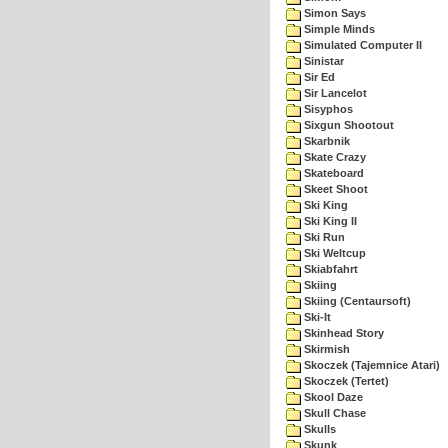
Simon Says
Simple Minds
Simulated Computer II
Sinistar
Sir Ed
Sir Lancelot
Sisyphos
Sixgun Shootout
Skarbnik
Skate Crazy
Skateboard
Skeet Shoot
Ski King
Ski King II
Ski Run
Ski Weltcup
Skiabfahrt
Skiing
Skiing (Centaursoft)
Ski-It
Skinhead Story
Skirmish
Skoczek (Tajemnice Atari)
Skoczek (Tertet)
Skool Daze
Skull Chase
Skulls
Skunk