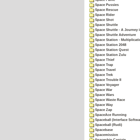
Space Pussies
Space Rescue
Space Rider
Space Shot
Space Shuttle
Space Shuttle - A Journey 
Space Shuttle Adventure
Space Station - Multiplicat
Space Station 2048
Space Station Quest
Space Station Zulu
Space Thief
Space Trap
Space Travel
Space Trek
Space Trouble II
Space Voyager
Space War
Space Wars
Space Waste Race
Space Way
Space Zap
SpaceAce Running
Spaceball (Interface Softwa
Spaceball (Rudi)
Spacebase
Spacemission
Spaceship Captain