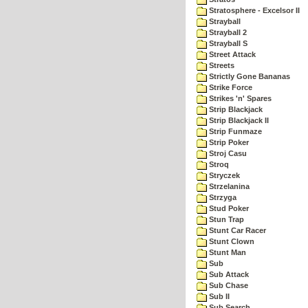
Stratosphere - Excelsor II
Strayball
Strayball 2
Strayball S
Street Attack
Streets
Strictly Gone Bananas
Strike Force
Strikes 'n' Spares
Strip Blackjack
Strip Blackjack II
Strip Funmaze
Strip Poker
Stroj Casu
Stroq
Stryczek
Strzelanina
Strzyga
Stud Poker
Stun Trap
Stunt Car Racer
Stunt Clown
Stunt Man
Sub
Sub Attack
Sub Chase
Sub II
Sub Search