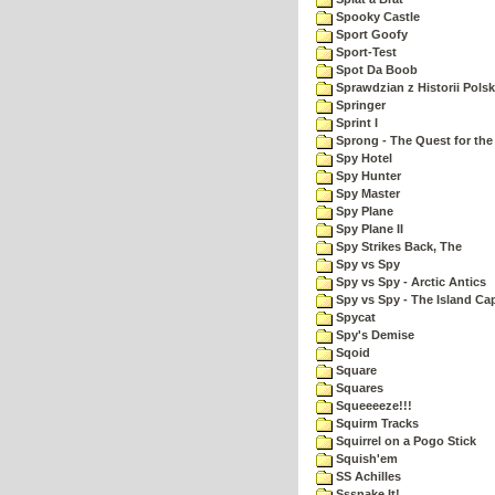
Spooky Castle
Sport Goofy
Sport-Test
Spot Da Boob
Sprawdzian z Historii Polsk
Springer
Sprint I
Sprong - The Quest for the
Spy Hotel
Spy Hunter
Spy Master
Spy Plane
Spy Plane II
Spy Strikes Back, The
Spy vs Spy
Spy vs Spy - Arctic Antics
Spy vs Spy - The Island Ca
Spycat
Spy's Demise
Sqoid
Square
Squares
Squeeeeze!!!
Squirm Tracks
Squirrel on a Pogo Stick
Squish'em
SS Achilles
Sssnake It!