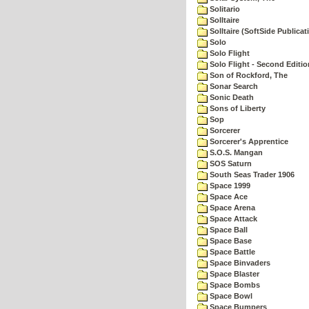
Solitario
Solltaire
Solltaire (SoftSide Publicat
Solo
Solo Flight
Solo Flight - Second Editio
Son of Rockford, The
Sonar Search
Sonic Death
Sons of Liberty
Sop
Sorcerer
Sorcerer's Apprentice
S.O.S. Mangan
SOS Saturn
South Seas Trader 1906
Space 1999
Space Ace
Space Arena
Space Attack
Space Ball
Space Base
Space Battle
Space Binvaders
Space Blaster
Space Bombs
Space Bowl
Space Bumpers