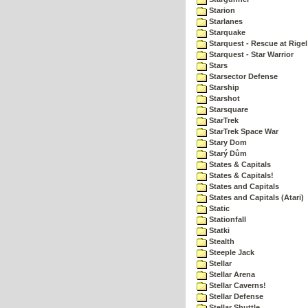
Starion
Starlanes
Starquake
Starquest - Rescue at Rigel
Starquest - Star Warrior
Stars
Starsector Defense
Starship
Starshot
Starsquare
StarTrek
StarTrek Space War
Stary Dom
Starý Dům
States & Capitals
States & Capitals!
States and Capitals
States and Capitals (Atari)
Static
Stationfall
Statki
Stealth
Steeple Jack
Stellar
Stellar Arena
Stellar Caverns!
Stellar Defense
Stellar Shuttle