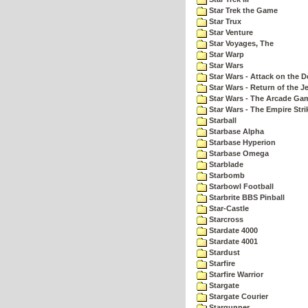
Star Trek the Game
Star Trux
Star Venture
Star Voyages, The
Star Warp
Star Wars
Star Wars - Attack on the D
Star Wars - Return of the Je
Star Wars - The Arcade Ga
Star Wars - The Empire Str
Starball
Starbase Alpha
Starbase Hyperion
Starbase Omega
Starblade
Starbomb
Starbowl Football
Starbrite BBS Pinball
Star-Castle
Starcross
Stardate 4000
Stardate 4001
Stardust
Starfire
Starfire Warrior
Stargate
Stargate Courier
Stargunner