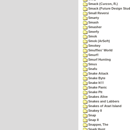
Smack (Curzon, R.)
Smack (Future Design Stud
Small Reversi
Smarty
Smash
Smasher
Smerfy
Smok
Smok (ArSoft)
Smokey
Smuffies' World
Smurf!
Smurf Hunting
Smus
Snafu
Snake Attack
Snake Byte
Snake It!!!
Snake Panic
Snake Pit
Snakes Alive
Snakes and Labbers
Snakes of Atari Island
Snakey II
Snap
Snap II
Snapper, The
Snark Hunt