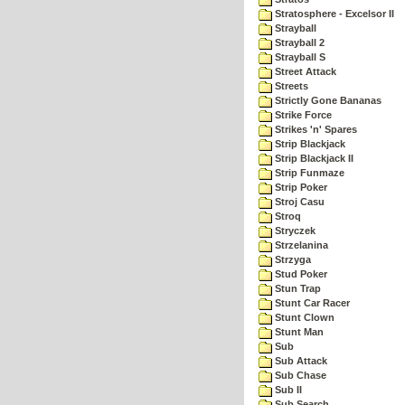
Stratosphere - Excelsor II
Strayball
Strayball 2
Strayball S
Street Attack
Streets
Strictly Gone Bananas
Strike Force
Strikes 'n' Spares
Strip Blackjack
Strip Blackjack II
Strip Funmaze
Strip Poker
Stroj Casu
Stroq
Stryczek
Strzelanina
Strzyga
Stud Poker
Stun Trap
Stunt Car Racer
Stunt Clown
Stunt Man
Sub
Sub Attack
Sub Chase
Sub II
Sub Search