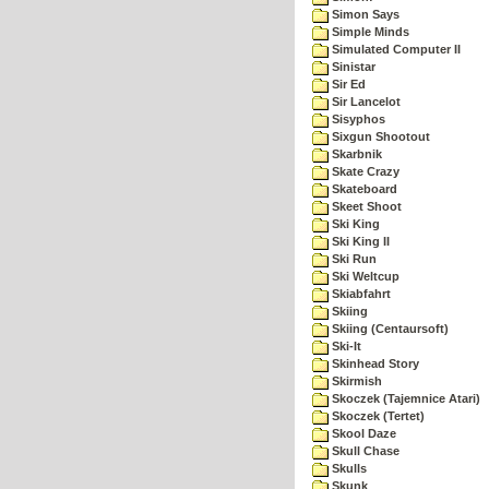
Simon Says
Simple Minds
Simulated Computer II
Sinistar
Sir Ed
Sir Lancelot
Sisyphos
Sixgun Shootout
Skarbnik
Skate Crazy
Skateboard
Skeet Shoot
Ski King
Ski King II
Ski Run
Ski Weltcup
Skiabfahrt
Skiing
Skiing (Centaursoft)
Ski-It
Skinhead Story
Skirmish
Skoczek (Tajemnice Atari)
Skoczek (Tertet)
Skool Daze
Skull Chase
Skulls
Skunk