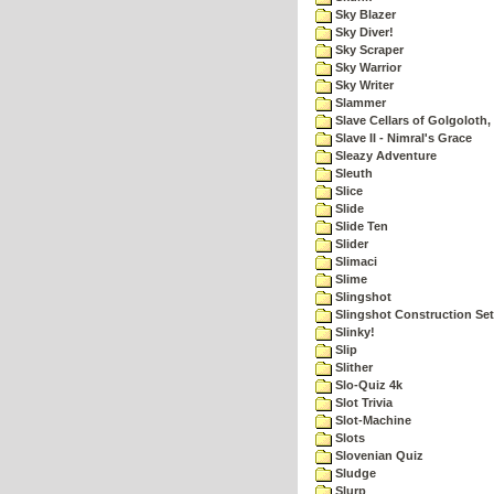
Sky Blazer
Sky Diver!
Sky Scraper
Sky Warrior
Sky Writer
Slammer
Slave Cellars of Golgoloth,
Slave II - Nimral's Grace
Sleazy Adventure
Sleuth
Slice
Slide
Slide Ten
Slider
Slimaci
Slime
Slingshot
Slingshot Construction Set
Slinky!
Slip
Slither
Slo-Quiz 4k
Slot Trivia
Slot-Machine
Slots
Slovenian Quiz
Sludge
Slurp