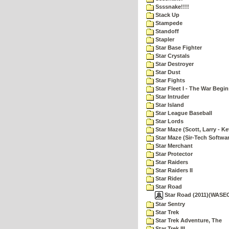
Ssssnake!!!!
Stack Up
Stampede
Standoff
Stapler
Star Base Fighter
Star Crystals
Star Destroyer
Star Dust
Star Fights
Star Fleet I - The War Begin
Star Intruder
Star Island
Star League Baseball
Star Lords
Star Maze (Scott, Larry - Ke
Star Maze (Sir-Tech Softwa
Star Merchant
Star Protector
Star Raiders
Star Raiders II
Star Rider
Star Road
Star Road (2011)(WASEO
Star Sentry
Star Trek
Star Trek Adventure, The
Star Trek III