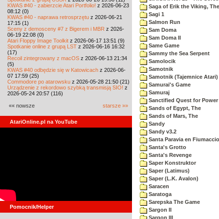
KWAS #40 - zabierzcie Atari Portfolio!
z 2026-06-23
Saga of Erik the Viking, Th
08:12 (0)
Sagi 1
KWAS #40 - naprawa retrosprzętu
z 2026-06-21
Salmon Run
17:15 (1)
Sceny z demosceny #7 z Bigerem i MBR
z 2026-
Sam Doma
06-19 22:08 (0)
Sam Doma II
Atari Floppy Image Toolkit
z 2026-06-17 13:51 (9)
Same Game
Spotkanie online z grupą LST
z 2026-06-16 16:32
(17)
Sammy the Sea Serpent
Recoil zintegrowany z macOS
z 2026-06-13 21:34
Samolocik
(5)
Samotnik
KWAS #40 odbędzie się w Katowicach
z 2026-06-
07 17:59 (25)
Samotnik (Tajemnice Atari)
Commodore po atarowsku
z 2026-05-28 21:50 (21)
Samurai's Game
Urządzenie z rekordowo szybką transmisją SIO!
z
Samuraj
2026-05-24 20:57 (116)
Sanctified Quest for Power
«« nowsze
starsze »»
Sands of Egypt, The
Sands of Mars, The
AtariOnline.pl na YouTube
Sandy
Sandy v3.2
Santa Paravia en Fiumacci
Santa's Grotto
Santa's Revenge
Saper Konstruktor
Saper (Latimus)
Saper (L.K. Avalon)
Saracen
Saratoga
Sarepska The Game
Pomocnik/Helper
Sargon II
Sargon III