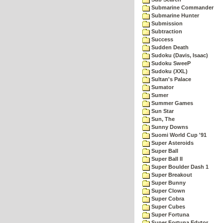
Submarine Commander
Submarine Hunter
Submission
Subtraction
Success
Sudden Death
Sudoku (Davis, Isaac)
Sudoku SweeP
Sudoku (XXL)
Sultan's Palace
Sumator
Sumer
Summer Games
Sun Star
Sun, The
Sunny Downs
Suomi World Cup '91
Super Asteroids
Super Ball
Super Ball II
Super Boulder Dash 1
Super Breakout
Super Bunny
Super Clown
Super Cobra
Super Cubes
Super Fortuna
Super Fortuna Edytor