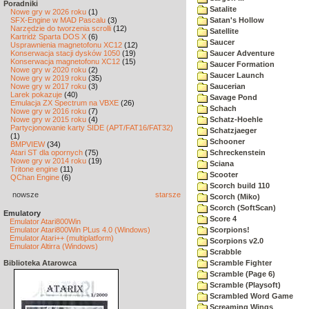
Poradniki
Satalite
Nowe gry w 2026 roku
(1)
SFX-Engine w MAD Pascalu
(3)
Satan's Hollow
Narzędzie do tworzenia scrolli
(12)
Satellite
Kartridż Sparta DOS X
(6)
Saucer
Usprawnienia magnetofonu XC12
(12)
Konserwacja stacji dysków 1050
(19)
Saucer Adventure
Konserwacja magnetofonu XC12
(15)
Saucer Formation
Nowe gry w 2020 roku
(2)
Saucer Launch
Nowe gry w 2019 roku
(35)
Nowe gry w 2017 roku
(3)
Saucerian
Larek pokazuje
(40)
Savage Pond
Emulacja ZX Spectrum na VBXE
(26)
Schach
Nowe gry w 2016 roku
(7)
Nowe gry w 2015 roku
(4)
Schatz-Hoehle
Partycjonowanie karty SIDE (APT/FAT16/FAT32)
Schatzjaeger
(1)
Schooner
BMPVIEW
(34)
Atari ST dla opornych
(75)
Schreckenstein
Nowe gry w 2014 roku
(19)
Sciana
Tritone engine
(11)
Scooter
QChan Engine
(6)
Scorch build 110
nowsze
starsze
Scorch (Miko)
Scorch (SoftScan)
Emulatory
Score 4
Emulator Atari800Win
Emulator Atari800Win PLus 4.0 (Windows)
Scorpions!
Emulator Atari++ (multiplatform)
Scorpions v2.0
Emulator Altirra (Windows)
Scrabble
Biblioteka Atarowca
Scramble Fighter
Scramble (Page 6)
Scramble (Playsoft)
Scrambled Word Game
Screaming Wings