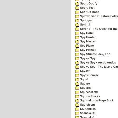
Sport Goofy
Sport-Test
Spot Da Boob
Sprawdzian z Historii Polsk
Springer
Sprint I
Sprong - The Quest for the
Spy Hotel
Spy Hunter
Spy Master
Spy Plane
Spy Plane II
Spy Strikes Back, The
Spy vs Spy
Spy vs Spy - Arctic Antics
Spy vs Spy - The Island Ca
Spycat
Spy's Demise
Sqoid
Square
Squares
Squeeeeze!!!
Squirm Tracks
Squirrel on a Pogo Stick
Squish'em
SS Achilles
Sssnake It!
Ssssnake!