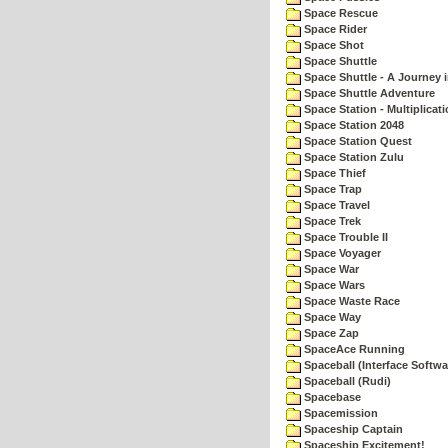
Space Rescue
Space Rider
Space Shot
Space Shuttle
Space Shuttle - A Journey 
Space Shuttle Adventure
Space Station - Multiplicat
Space Station 2048
Space Station Quest
Space Station Zulu
Space Thief
Space Trap
Space Travel
Space Trek
Space Trouble II
Space Voyager
Space War
Space Wars
Space Waste Race
Space Way
Space Zap
SpaceAce Running
Spaceball (Interface Softwa
Spaceball (Rudi)
Spacebase
Spacemission
Spaceship Captain
Spaceship Excitement!