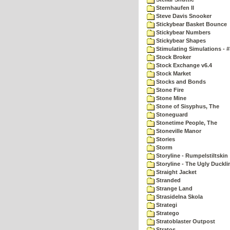
Sternhaufen II
Steve Davis Snooker
Stickybear Basket Bounce
Stickybear Numbers
Stickybear Shapes
Stimulating Simulations - #
Stock Broker
Stock Exchange v6.4
Stock Market
Stocks and Bonds
Stone Fire
Stone Mine
Stone of Sisyphus, The
Stoneguard
Stonetime People, The
Stoneville Manor
Stories
Storm
Storyline - Rumpelstiltskin
Storyline - The Ugly Duckli
Straight Jacket
Stranded
Strange Land
Strasidelna Skola
Strategi
Stratego
Stratoblaster Outpost
Stratos