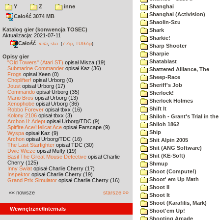
Y
Z
inne
Shanghai
Shanghai (Activision)
Całość 3074 MB
Shaolin-Szu
Katalog gier (konwencja TOSEC)
Shark
Aktualizacja: 2021-07-11
Sharkie!
Całość
,
md5
sha
(
7-Zip
,
TUGZip
)
Sharp Shooter
Sharpie
Opisy gier
Shatablast
"Old Towers" (Atari ST)
opisał Misza (19)
Submarine Commander
opisał Kaz (36)
Shattered Alliance, The
Frogs
opisał Xeen (0)
Sheep-Race
Choplifter!
opisał Urborg (0)
Sheriff's Job
Joust
opisał Urborg (17)
Commando
opisał Urborg (35)
Sherlock!
Mario Bros
opisał Urborg (13)
Sherlock Holmes
Xenophobe
opisał Urborg (36)
Shift It
Robbo Forever
opisał tbxx (16)
Kolony 2106
opisał tbxx (3)
Shiloh - Grant's Trial in th
Archon II: Adept
opisał Urborg/TDC (9)
Shiloh 1862
Spitfire Ace/Hellcat Ace
opisał Farscape (9)
Ship
Wyspa
opisał Kaz (9)
Archon
opisał Urborg/TDC (16)
Shit Alpin 2005
The Last Starfighter
opisał TDC (30)
Shit (ANG Software)
Dwie Wieże
opisał Muffy (19)
Shit (KE-Soft)
Basil The Great Mouse Detective
opisał Charlie
Cherry (125)
Shmup
Inny Świat
opisał Charlie Cherry (17)
Shoot (Compute!)
Inspektor
opisał Charlie Cherry (19)
Shoot' em Up Math
Grand Prix Simulator
opisał Charlie Cherry (16)
Shoot II
«« nowsze
starsze »»
Shoot It
Shoot (Karafilis, Mark)
Wewnętrzne/Internals
Shoot'em Up!
Shooting Arcade