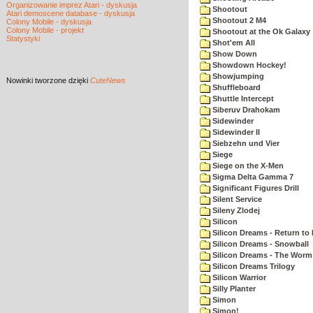
Organizowanie imprez Atari - dyskusja
Shootout
Atari demoscene database - dyskusja
Shootout 2 M4
Colony Mobile - dyskusja
Colony Mobile - projekt
Shootout at the Ok Galaxy
Statystyki
Shot'em All
Show Down
Showdown Hockey!
Showjumping
Nowinki
tworzone dzięki
CuteNews
Shuffleboard
Shuttle Intercept
Siberuv Drahokam
Sidewinder
Sidewinder II
Siebzehn und Vier
Siege
Siege on the X-Men
Sigma Delta Gamma 7
Significant Figures Drill
Silent Service
Sileny Zlodej
Silicon
Silicon Dreams - Return to
Silicon Dreams - Snowball
Silicon Dreams - The Worm 
Silicon Dreams Trilogy
Silicon Warrior
Silly Planter
Simon
Simon!