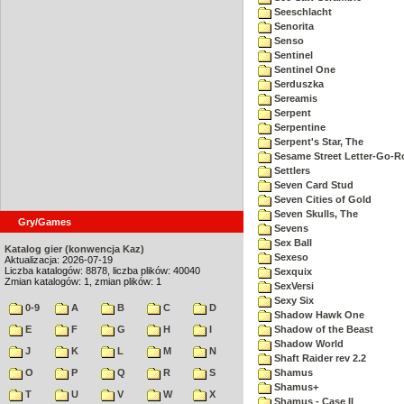
Seeschlacht
Senorita
Senso
Sentinel
Sentinel One
Serduszka
Sereamis
Serpent
Serpentine
Serpent's Star, The
Sesame Street Letter-Go-
Settlers
Seven Card Stud
Seven Cities of Gold
Seven Skulls, The
Gry/Games
Sevens
Sex Ball
Katalog gier (konwencja Kaz)
Sexeso
Aktualizacja: 2026-07-19
Liczba katalogów: 8878, liczba plików: 40040
Sexquix
Zmian katalogów: 1, zmian plików: 1
SexVersi
Sexy Six
0-9
A
B
C
D
Shadow Hawk One
E
F
G
H
I
Shadow of the Beast
Shadow World
J
K
L
M
N
Shaft Raider rev 2.2
O
P
Q
R
S
Shamus
Shamus+
T
U
V
W
X
Shamus - Case II