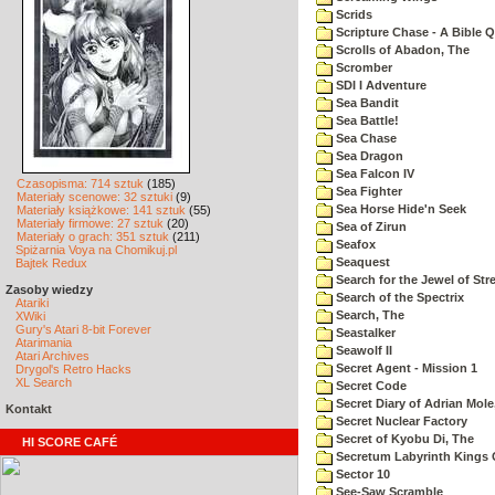
Scrids
Scripture Chase - A Bible Q
Scrolls of Abadon, The
Scromber
SDI I Adventure
Sea Bandit
Sea Battle!
Sea Chase
Sea Dragon
Sea Falcon IV
Czasopisma: 714 sztuk
(185)
Sea Fighter
Materiały scenowe: 32 sztuki
(9)
Sea Horse Hide'n Seek
Materiały książkowe: 141 sztuk
(55)
Materiały firmowe: 27 sztuk
(20)
Sea of Zirun
Materiały o grach: 351 sztuk
(211)
Seafox
Spiżarnia Voya na Chomikuj.pl
Seaquest
Bajtek Redux
Search for the Jewel of Str
Zasoby wiedzy
Search of the Spectrix
Atariki
Search, The
XWiki
Gury's Atari 8-bit Forever
Seastalker
Atarimania
Seawolf II
Atari Archives
Secret Agent - Mission 1
Drygol's Retro Hacks
XL Search
Secret Code
Secret Diary of Adrian Mole
Kontakt
Secret Nuclear Factory
Secret of Kyobu Di, The
HI SCORE CAFÉ
Secretum Labyrinth Kings 
Sector 10
See-Saw Scramble