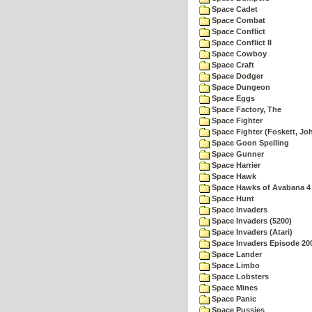
Space Cadet
Space Combat
Space Conflict
Space Conflict II
Space Cowboy
Space Craft
Space Dodger
Space Dungeon
Space Eggs
Space Factory, The
Space Fighter
Space Fighter (Foskett, Jo
Space Goon Spelling
Space Gunner
Space Harrier
Space Hawk
Space Hawks of Avabana 4
Space Hunt
Space Invaders
Space Invaders (5200)
Space Invaders (Atari)
Space Invaders Episode 20
Space Lander
Space Limbo
Space Lobsters
Space Mines
Space Panic
Space Pussies