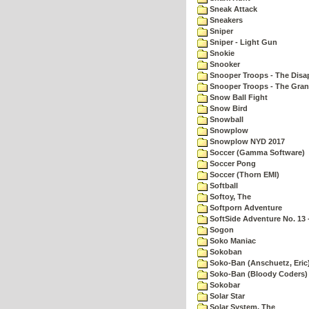
Sneak Attack
Sneakers
Sniper
Sniper - Light Gun
Snokie
Snooker
Snooper Troops - The Disa
Snooper Troops - The Gran
Snow Ball Fight
Snow Bird
Snowball
Snowplow
Snowplow NYD 2017
Soccer (Gamma Software)
Soccer Pong
Soccer (Thorn EMI)
Softball
Softoy, The
Softporn Adventure
SoftSide Adventure No. 13 
Sogon
Soko Maniac
Sokoban
Soko-Ban (Anschuetz, Eric
Soko-Ban (Bloody Coders)
Sokobar
Solar Star
Solar System, The