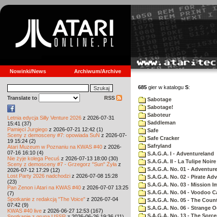
Nowinki/News
Archiwum/Archive
685
gier w katalogu
S
:
Translate to
RSS
Sabotage
Sabotage!
Saboteur
Letnia edycja Silly Venture 2026
z 2026-07-31
Saddleman
15:41 (37)
Pamięci Jurgiego
z 2026-07-21 12:42 (1)
Safe
Sceny z demosceny #7: opowiada SuN
z 2026-07-
Safe Cracker
19 15:24 (2)
Safryland
Atari Muzeum w Poznaniu na KWAS #40
z 2026-
07-16 16:10 (4)
S.A.G.A. I - Adventureland
Nie żyje kolega Pecuś
z 2026-07-13 18:00 (30)
S.A.G.A. II - La Tulipe Noire
Sceny z demosceny #7 - Grzegorz "Sun" Żyła
z
S.A.G.A. No. 01 - Adventur
2026-07-12 17:29 (12)
Lost Party 2026 nadchodzi
z 2026-07-08 15:28
S.A.G.A. No. 02 - Pirate Ad
(23)
S.A.G.A. No. 03 - Mission I
Pan Zenon i Atari na KWAS #40
z 2026-07-07 13:25
S.A.G.A. No. 04 - Voodoo C
(7)
Spotkanie z redakcją "The Voice"
z 2026-07-04
S.A.G.A. No. 05 - The Coun
07:42 (9)
S.A.G.A. No. 06 - Strange 
KWAS #40 live
z 2026-06-27 12:53 (167)
S.A.G.A. No. 13 - The Sorce
Spotkanie z grupą USSR
z 2026-06-26 19:36 (11)