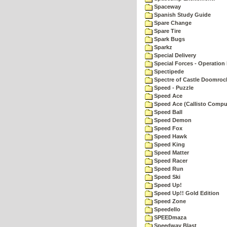
Spaceway
Spanish Study Guide
Spare Change
Spare Tire
Spark Bugs
Sparkz
Special Delivery
Special Forces - Operation 
Spectipede
Spectre of Castle Doomroc
Speed - Puzzle
Speed Ace
Speed Ace (Callisto Compu
Speed Ball
Speed Demon
Speed Fox
Speed Hawk
Speed King
Speed Matter
Speed Racer
Speed Run
Speed Ski
Speed Up!
Speed Up!! Gold Edition
Speed Zone
Speedello
SPEEDmaza
Speedway Blast