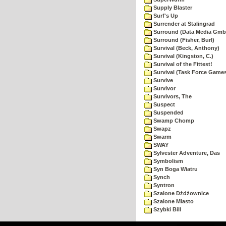
Supply Blaster
Surf's Up
Surrender at Stalingrad
Surround (Data Media Gmb
Surround (Fisher, Burl)
Survival (Beck, Anthony)
Survival (Kingston, C.)
Survival of the Fittest!
Survival (Task Force Game
Survive
Survivor
Survivors, The
Suspect
Suspended
Swamp Chomp
Swapz
Swarm
SWAY
Sylvester Adventure, Das
Symbolism
Syn Boga Wiatru
Synch
Syntron
Szalone Dżdżownice
Szalone Miasto
Szybki Bill