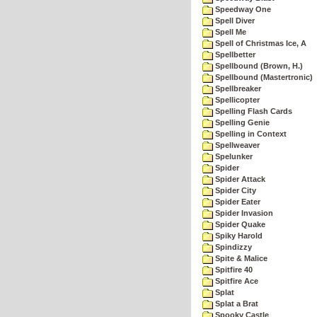
Speedway One
Spell Diver
Spell Me
Spell of Christmas Ice, A
Spellbetter
Spellbound (Brown, H.)
Spellbound (Mastertronic)
Spellbreaker
Spellicopter
Spelling Flash Cards
Spelling Genie
Spelling in Context
Spellweaver
Spelunker
Spider
Spider Attack
Spider City
Spider Eater
Spider Invasion
Spider Quake
Spiky Harold
Spindizzy
Spite & Malice
Spitfire 40
Spitfire Ace
Splat
Splat a Brat
Spooky Castle