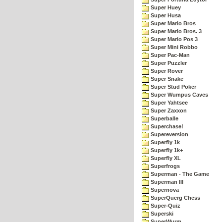
Super Huey
Super Husa
Super Mario Bros
Super Mario Bros. 3
Super Mario Pos 3
Super Mini Robbo
Super Pac-Man
Super Puzzler
Super Rover
Super Snake
Super Stud Poker
Super Wumpus Caves
Super Yahtsee
Super Zaxxon
Superballe
Superchase!
Supereversion
Superfly 1k
Superfly 1k+
Superfly XL
Superfrogs
Superman - The Game
Superman III
Supernova
SuperQuerg Chess
Super-Quiz
Superski
SuperWurm