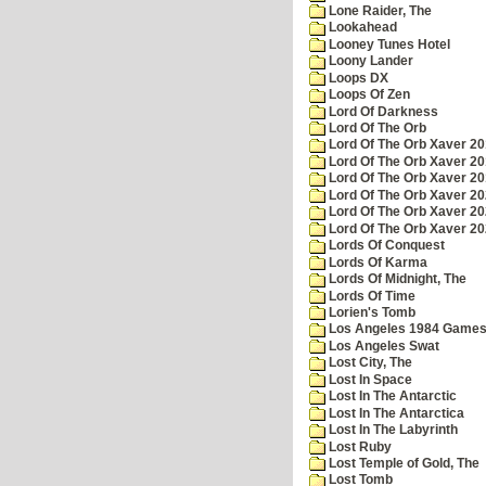
Lone Raider, The
Lookahead
Looney Tunes Hotel
Loony Lander
Loops DX
Loops Of Zen
Lord Of Darkness
Lord Of The Orb
Lord Of The Orb Xaver 2
Lord Of The Orb Xaver 2
Lord Of The Orb Xaver 2
Lord Of The Orb Xaver 2
Lord Of The Orb Xaver 2
Lord Of The Orb Xaver 2
Lords Of Conquest
Lords Of Karma
Lords Of Midnight, The
Lords Of Time
Lorien's Tomb
Los Angeles 1984 Game
Los Angeles Swat
Lost City, The
Lost In Space
Lost In The Antarctic
Lost In The Antarctica
Lost In The Labyrinth
Lost Ruby
Lost Temple of Gold, The
Lost Tomb