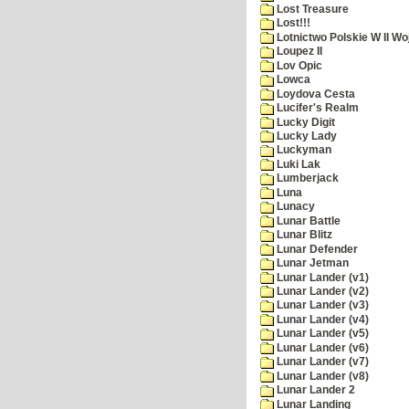
Lost Treasure
Lost!!!
Lotnictwo Polskie W II Wo
Loupez II
Lov Opic
Lowca
Loydova Cesta
Lucifer's Realm
Lucky Digit
Lucky Lady
Luckyman
Luki Lak
Lumberjack
Luna
Lunacy
Lunar Battle
Lunar Blitz
Lunar Defender
Lunar Jetman
Lunar Lander (v1)
Lunar Lander (v2)
Lunar Lander (v3)
Lunar Lander (v4)
Lunar Lander (v5)
Lunar Lander (v6)
Lunar Lander (v7)
Lunar Lander (v8)
Lunar Lander 2
Lunar Landing