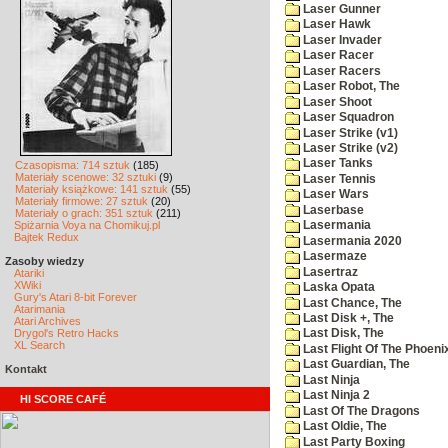
Laser Gunner
Laser Hawk
Laser Invader
Laser Racer
Laser Racers
Laser Robot, The
Laser Shoot
Laser Squadron
Laser Strike (v1)
Laser Strike (v2)
Laser Tanks
Czasopisma: 714 sztuk
(185)
Materiały scenowe: 32 sztuki
(9)
Laser Tennis
Materiały książkowe: 141 sztuk
(55)
Laser Wars
Materiały firmowe: 27 sztuk
(20)
Laserbase
Materiały o grach: 351 sztuk
(211)
Spiżarnia Voya na Chomikuj.pl
Lasermania
Bajtek Redux
Lasermania 2020
Lasermaze
Zasoby wiedzy
Lasertraz
Atariki
XWiki
Laska Opata
Gury's Atari 8-bit Forever
Last Chance, The
Atarimania
Last Disk +, The
Atari Archives
Drygol's Retro Hacks
Last Disk, The
XL Search
Last Flight Of The Phoeni
Last Guardian, The
Kontakt
Last Ninja
Last Ninja 2
HI SCORE CAFÉ
Last Of The Dragons
Last Oldie, The
Last Party Boxing