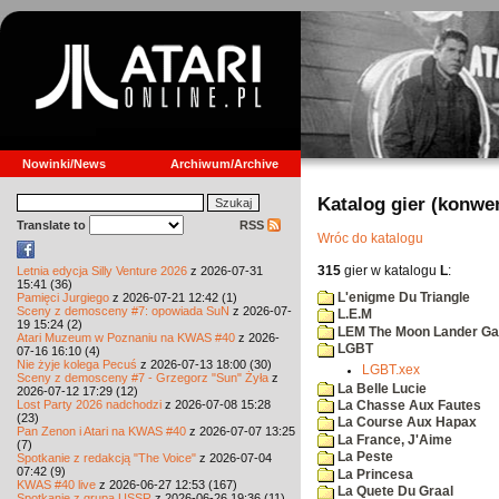
Nowinki/News
Archiwum/Archive
Katalog gier (konwe
Translate to
RSS
Wróc do katalogu
315
gier w katalogu
L
:
Letnia edycja Silly Venture 2026
z 2026-07-31
15:41 (36)
L'enigme Du Triangle
Pamięci Jurgiego
z 2026-07-21 12:42 (1)
Sceny z demosceny #7: opowiada SuN
z 2026-07-
L.E.M
19 15:24 (2)
LEM The Moon Lander G
Atari Muzeum w Poznaniu na KWAS #40
z 2026-
LGBT
07-16 16:10 (4)
Nie żyje kolega Pecuś
z 2026-07-13 18:00 (30)
LGBT.xex
Sceny z demosceny #7 - Grzegorz "Sun" Żyła
z
La Belle Lucie
2026-07-12 17:29 (12)
Lost Party 2026 nadchodzi
z 2026-07-08 15:28
La Chasse Aux Fautes
(23)
La Course Aux Hapax
Pan Zenon i Atari na KWAS #40
z 2026-07-07 13:25
La France, J'Aime
(7)
La Peste
Spotkanie z redakcją "The Voice"
z 2026-07-04
07:42 (9)
La Princesa
KWAS #40 live
z 2026-06-27 12:53 (167)
La Quete Du Graal
Spotkanie z grupą USSR
z 2026-06-26 19:36 (11)