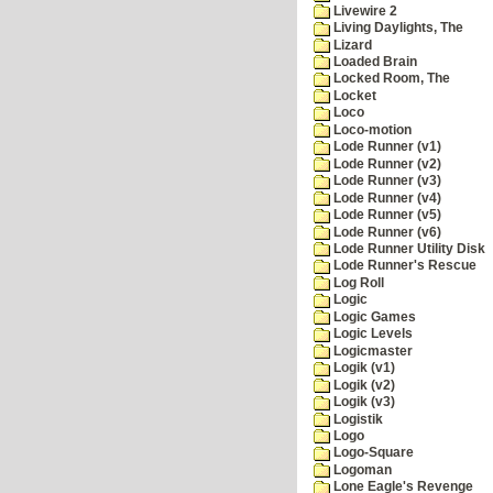
Livewire 2
Living Daylights, The
Lizard
Loaded Brain
Locked Room, The
Locket
Loco
Loco-motion
Lode Runner (v1)
Lode Runner (v2)
Lode Runner (v3)
Lode Runner (v4)
Lode Runner (v5)
Lode Runner (v6)
Lode Runner Utility Disk
Lode Runner's Rescue
Log Roll
Logic
Logic Games
Logic Levels
Logicmaster
Logik (v1)
Logik (v2)
Logik (v3)
Logistik
Logo
Logo-Square
Logoman
Lone Eagle's Revenge