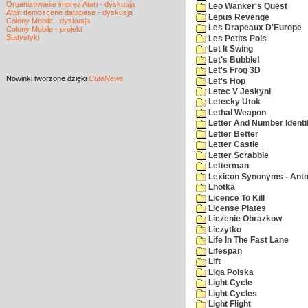
Organizowanie imprez Atari - dyskusja
Leo Wanker's Quest
Atari demoscene database - dyskusja
Lepus Revenge
Colony Mobile - dyskusja
Les Drapeaux D'Europe
Colony Mobile - projekt
Statystyki
Les Petits Pois
Let It Swing
Let's Bubble!
Let's Frog 3D
Nowinki
tworzone dzięki
CuteNews
Let's Hop
Letec V Jeskyni
Letecky Utok
Lethal Weapon
Letter And Number Identif
Letter Better
Letter Castle
Letter Scrabble
Letterman
Lexicon Synonyms - Ant
Lhotka
Licence To Kill
License Plates
Liczenie Obrazkow
Liczytko
Life In The Fast Lane
Lifespan
Lift
Liga Polska
Light Cycle
Light Cycles
Light Flight