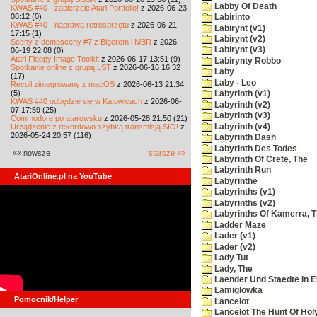
Labby Of Death
KWAS #40 - zabierzcie Atari Portfolio!
z 2026-06-23
08:12 (0)
Labirinto
KWAS #40 - naprawa retrosprzętu
z 2026-06-21
Labirynt (v1)
17:15 (1)
Labirynt (v2)
Sceny z demosceny #7 z Bigerem i MBR
z 2026-
Labirynt (v3)
06-19 22:08 (0)
Atari Floppy Image Toolkit
z 2026-06-17 13:51 (9)
Labirynty Robbo
Spotkanie online z grupą LST
z 2026-06-16 16:32
Laby
(17)
Laby - Leo
Recoil zintegrowany z macOS
z 2026-06-13 21:34
(5)
Labyrinth (v1)
KWAS #40 odbędzie się w Katowicach
z 2026-06-
Labyrinth (v2)
07 17:59 (25)
Labyrinth (v3)
Commodore po atarowsku
z 2026-05-28 21:50 (21)
Labyrinth (v4)
Urządzenie z rekordowo szybką transmisją SIO!
z
2026-05-24 20:57 (116)
Labyrinth Dash
Labyrinth Des Todes
«« nowsze
starsze »»
Labyrinth Of Crete, The
Labyrinth Run
AtariOnline.pl na YouTube
Labyrinthe
Labyrinths (v1)
Labyrinths (v2)
Labyrinths Of Kamerra, 
Ladder Maze
Lader (v1)
Lader (v2)
Lady Tut
Lady, The
Laender Und Staedte In 
Lamiglowka
Pomocnik/Helper
Lancelot
Lancelot The Hunt Of Hol