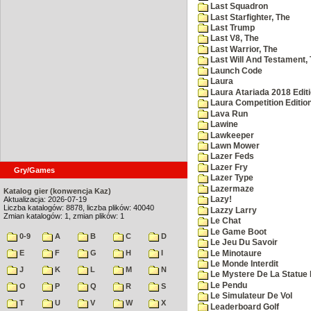
Last Squadron
Last Starfighter, The
Last Trump
Last V8, The
Last Warrior, The
Last Will And Testament,
Launch Code
Laura
Laura Atariada 2018 Edit
Laura Competition Editio
Lava Run
Lawine
Lawkeeper
Lawn Mower
Lazer Feds
Lazer Fry
Gry/Games
Lazer Type
Lazermaze
Katalog gier (konwencja Kaz)
Aktualizacja: 2026-07-19
Lazy!
Liczba katalogów: 8878, liczba plików: 40040
Lazzy Larry
Zmian katalogów: 1, zmian plików: 1
Le Chat
Le Game Boot
0-9
A
B
C
D
Le Jeu Du Savoir
E
F
G
H
I
Le Minotaure
Le Monde Interdit
J
K
L
M
N
Le Mystere De La Statue 
Le Pendu
O
P
Q
R
S
Le Simulateur De Vol
T
U
V
W
X
Leaderboard Golf