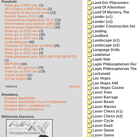
Poradniki
Land Der Pharaonen
Nowe gry w 2026 roku
(1)
Land Of Adventure
SFX-Engine w MAD Pascalu
(3)
Land Of Mystery, The
Narzędzie do tworzenia scrolli
(12)
Kartridż Sparta DOS X
(6)
Lander (v1)
Usprawnienia magnetofonu XC12
(12)
Lander (v2)
Konserwacja stacji dysków 1050
(19)
Lander Construction Set
Konserwacja magnetofonu XC12
(15)
Nowe gry w 2020 roku
(2)
Landing
Nowe gry w 2019 roku
(35)
Landlord
Nowe gry w 2017 roku
(3)
Landscape (v1)
Larek pokazuje
(40)
Landscape (v2)
Emulacja ZX Spectrum na VBXE
(26)
Nowe gry w 2016 roku
(7)
Language Drills
Nowe gry w 2015 roku
(4)
Lankhmar
Partycjonowanie karty SIDE (APT/FAT16/FAT32)
Lapin Vole
(1)
BMPVIEW
(34)
Lapis Philosophorum Der 
Atari ST dla opornych
(75)
Lapis Philosophorum The 
Nowe gry w 2014 roku
(19)
Larkanoid
Tritone engine
(11)
Las Vegas
QChan Engine
(6)
Las Vegas 448
nowsze
starsze
Las Vegas Casino
Laser Ants
Emulatory
Laser Barrage
Emulator Atari800Win
Emulator Atari800Win PLus 4.0 (Windows)
Laser Beam
Emulator Atari++ (multiplatform)
Laser Blaster
Emulator Altirra (Windows)
Laser Chess (v1)
Laser Chess (v2)
Biblioteka Atarowca
Laser Cycle
Laser Duell
Laser Game
Laser Gates