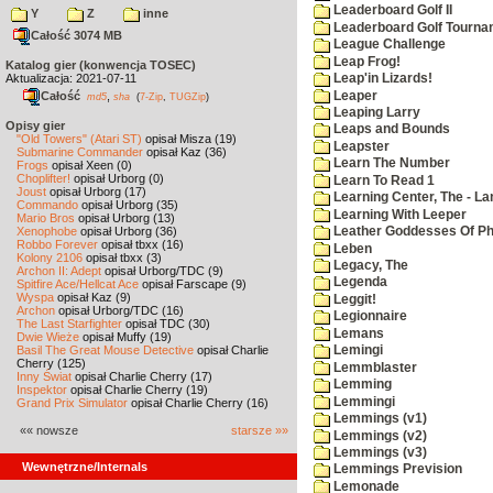
Leaderboard Golf II
Y
Z
inne
Leaderboard Golf Tourna
Całość 3074 MB
League Challenge
Leap Frog!
Katalog gier (konwencja TOSEC)
Aktualizacja: 2021-07-11
Leap'in Lizards!
Leaper
Całość
,
md5
sha
(
7-Zip
,
TUGZip
)
Leaping Larry
Opisy gier
Leaps and Bounds
"Old Towers" (Atari ST)
opisał Misza (19)
Leapster
Submarine Commander
opisał Kaz (36)
Learn The Number
Frogs
opisał Xeen (0)
Choplifter!
opisał Urborg (0)
Learn To Read 1
Joust
opisał Urborg (17)
Learning Center, The - La
Commando
opisał Urborg (35)
Learning With Leeper
Mario Bros
opisał Urborg (13)
Xenophobe
opisał Urborg (36)
Leather Goddesses Of P
Robbo Forever
opisał tbxx (16)
Leben
Kolony 2106
opisał tbxx (3)
Legacy, The
Archon II: Adept
opisał Urborg/TDC (9)
Legenda
Spitfire Ace/Hellcat Ace
opisał Farscape (9)
Wyspa
opisał Kaz (9)
Leggit!
Archon
opisał Urborg/TDC (16)
Legionnaire
The Last Starfighter
opisał TDC (30)
Lemans
Dwie Wieże
opisał Muffy (19)
Basil The Great Mouse Detective
opisał Charlie
Lemingi
Cherry (125)
Lemmblaster
Inny Świat
opisał Charlie Cherry (17)
Lemming
Inspektor
opisał Charlie Cherry (19)
Lemmingi
Grand Prix Simulator
opisał Charlie Cherry (16)
Lemmings (v1)
«« nowsze
starsze »»
Lemmings (v2)
Lemmings (v3)
Wewnętrzne/Internals
Lemmings Prevision
Lemonade