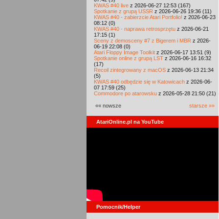
KWAS #40 live
z 2026-06-27 12:53 (167)
Spotkanie z grupą USSR
z 2026-06-26 19:36 (11)
KWAS #40 - zabierzcie Atari Portfolio!
z 2026-06-23
08:12 (0)
KWAS #40 - naprawa retrosprzętu
z 2026-06-21
17:15 (1)
Sceny z demosceny #7 z Bigerem i MBR
z 2026-
06-19 22:08 (0)
Atari Floppy Image Toolkit
z 2026-06-17 13:51 (9)
Spotkanie online z grupą LST
z 2026-06-16 16:32
(17)
Recoil zintegrowany z macOS
z 2026-06-13 21:34
(5)
KWAS #40 odbędzie się w Katowicach
z 2026-06-
07 17:59 (25)
Commodore po atarowsku
z 2026-05-28 21:50 (21)
«« nowsze
starsze »»
AtariOnline.pl na YouTube
Pomocnik/Helper