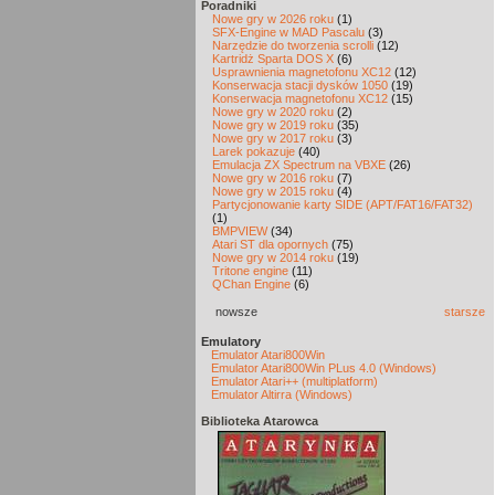
Poradniki
Nowe gry w 2026 roku
(1)
SFX-Engine w MAD Pascalu
(3)
Narzędzie do tworzenia scrolli
(12)
Kartridż Sparta DOS X
(6)
Usprawnienia magnetofonu XC12
(12)
Konserwacja stacji dysków 1050
(19)
Konserwacja magnetofonu XC12
(15)
Nowe gry w 2020 roku
(2)
Nowe gry w 2019 roku
(35)
Nowe gry w 2017 roku
(3)
Larek pokazuje
(40)
Emulacja ZX Spectrum na VBXE
(26)
Nowe gry w 2016 roku
(7)
Nowe gry w 2015 roku
(4)
Partycjonowanie karty SIDE (APT/FAT16/FAT32)
(1)
BMPVIEW
(34)
Atari ST dla opornych
(75)
Nowe gry w 2014 roku
(19)
Tritone engine
(11)
QChan Engine
(6)
nowsze
starsze
Emulatory
Emulator Atari800Win
Emulator Atari800Win PLus 4.0 (Windows)
Emulator Atari++ (multiplatform)
Emulator Altirra (Windows)
Biblioteka Atarowca