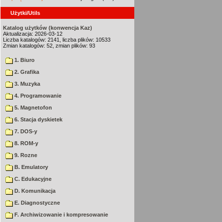
Użytki/Utils
Katalog użytków (konwencja Kaz)
Aktualizacja: 2026-03-12
Liczba katalogów: 2141, liczba plików: 10533
Zmian katalogów: 52, zmian plików: 93
1. Biuro
2. Grafika
3. Muzyka
4. Programowanie
5. Magnetofon
6. Stacja dyskietek
7. DOS-y
8. ROM-y
9. Rozne
B. Emulatory
C. Edukacyjne
D. Komunikacja
E. Diagnostyczne
F. Archiwizowanie i kompresowanie