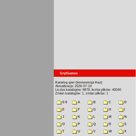
Gry/Games
Katalog gier (konwencja Kaz)
Aktualizacja: 2026-07-19
Liczba katalogów: 8878, liczba plików: 40040
Zmian katalogów: 1, zmian plików: 1
0-9
A
B
C
D
E
F
G
H
I
J
K
L
M
N
O
P
Q
R
S
T
U
V
W
X