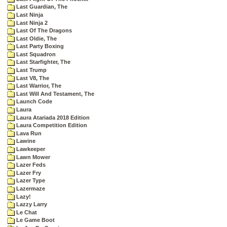
Last Guardian, The
Last Ninja
Last Ninja 2
Last Of The Dragons
Last Oldie, The
Last Party Boxing
Last Squadron
Last Starfighter, The
Last Trump
Last V8, The
Last Warrior, The
Last Will And Testament, The
Launch Code
Laura
Laura Atariada 2018 Edition
Laura Competition Edition
Lava Run
Lawine
Lawkeeper
Lawn Mower
Lazer Feds
Lazer Fry
Lazer Type
Lazermaze
Lazy!
Lazzy Larry
Le Chat
Le Game Boot