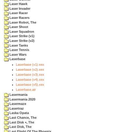
Laser Hawk
Laser Invader
Laser Racer
Laser Racers
Laser Robot, The
Laser Shoot
Laser Squadron
Laser Strike (v1)
Laser Strike (v2)
Laser Tanks
Laser Tennis
Laser Wars
Laserbase
Laserbase (v1).xex
Laserbase (v2).xex
Laserbase (v3).xex
Laserbase (v4).xex
Laserbase (v5).xex
Laserbase.atr
Lasermania
Lasermania 2020
Lasermaze
Lasertraz
Laska Opata
Last Chance, The
Last Disk +, The
Last Disk, The
Last Flight Of The Phoenix