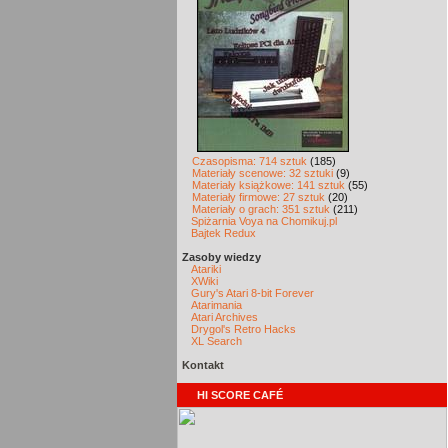
Czasopisma: 714 sztuk
(185)
Materiały scenowe: 32 sztuki
(9)
Materiały książkowe: 141 sztuk
(55)
Materiały firmowe: 27 sztuk
(20)
Materiały o grach: 351 sztuk
(211)
Spiżarnia Voya na Chomikuj.pl
Bajtek Redux
Zasoby wiedzy
Atariki
XWiki
Gury's Atari 8-bit Forever
Atarimania
Atari Archives
Drygol's Retro Hacks
XL Search
Kontakt
HI SCORE CAFÉ