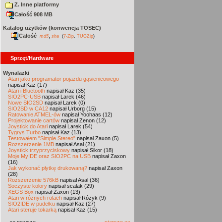
Z. Inne platformy
Całość 908 MB
Katalog użytków (konwencja TOSEC)
Całość
,
md5
sha
(
7-Zip
,
TUGZip
)
Sprzęt/Hardware
Wynalazki
Atari jako programator pojazdu gąsienicowego
napisał Kaz (17)
Atari i Bluetooth
napisał Kaz (35)
SIO2PC-USB
napisał Larek (46)
Nowe SIO2SD
napisał Larek (0)
SIO2SD w CA12
napisał Urborg (15)
Ratowanie ATMEL-ów
napisał Yoohaas (12)
Projektowanie cartów
napisał Zenon (12)
Joystick do Atari
napisał Larek (54)
Tygrys Turbo
napisał Kaz (13)
Testowałem "Simple Stereo"
napisał Zaxon (5)
Rozszerzenie 1MB
napisał Asal (21)
Joystick trzyprzyciskowy
napisał Sikor (18)
Moje MyIDE oraz SIO2PC na USB
napisał Zaxon
(16)
Jak wykonać płytkę drukowaną?
napisał Zaxon
(28)
Rozszerzenie 576kB
napisał Asal (36)
Soczyste kolory
napisał scalak (29)
XEGS Box
napisał Zaxon (13)
Atari w różnych rolach
napisał Różyk (9)
SIO2IDE w pudełku
napisał Kaz (27)
Atari steruje tokarką
napisał Kaz (15)