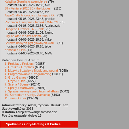
Książka Gorgha o asemblerze
(79)
ostatni: 06-08-2026 15:35, tOri
Silly Venture 2026SE - the bigges...
(113)
ostatni: 06-08-2026 00:48, tdc
AspeQt dla Androida z obsługą SIO...
(39)
ostatni: 05-08-2026 23:48, greblus
Rocznica 1 sierpnia - turówka WRCOH
(3)
ostatni: 04-08-2026 23:36, Ataripuzzle
Dungeon Crawler - AI (Fable)
(9)
ostatni: 04-08-2026 21:05, Nemo
Gry na Atari z pszczołami
(20)
ostatni: 04-08-2026 19:38, miker
Sprawa nowych płyt głównych Atari...
(71)
ostatni: 04-08-2026 19:18, tebe
Konsole z Lidla
(14)
ostatni: 04-08-2026 09:48, MaW
Kategorie Forum Atarum
1. Projekty / Projects
(29855)
2. Grafika / Graphics
(6815)
3. Muzyka i dźwięk / Music and sound
(8058)
4. Programowanie / Programming
(13171)
5. Gry / Games
(36909)
6. Użytki / Utils
(4827)
7. Scena / Scene
(20244)
8. Sprzęt / Hardware
(27891)
9. Sprawy wewnętrzne / Internal affairs
(5842)
10. Sprzedam / Kupię / Zamienię
(8193)
11. Inne / Other
(33759)
Administratorzy:
Adam, Cyprian, Jhusak, Kaz
Użytkowników:
3073
Ostatnio zarejestrowany:
romasso22
Postów ostatniej doby:
13
Spotkania i zloty/Meetings & Parties