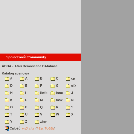
Społeczność/Community
ADDA - Atari Demoscene DAtabase
Katalog scenowy
#
A
B
C
cp
D
E
F
G
gfx
H
I
!info
inne
J
K
L
M
msx
N
O
P
Q
R
S
T
U
V
W
X
Y
Z
ziny
Całość
,
md5
sha
(
7-Zip
,
TUGZip
)