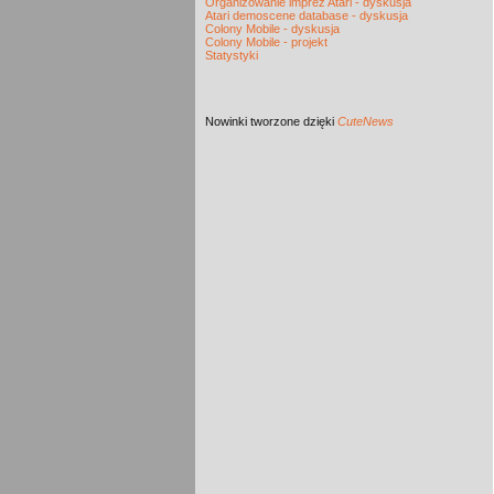
Organizowanie imprez Atari - dyskusja
Atari demoscene database - dyskusja
Colony Mobile - dyskusja
Colony Mobile - projekt
Statystyki
Nowinki
tworzone dzięki
CuteNews