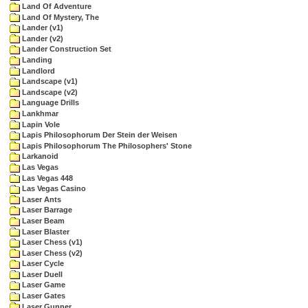
Land Of Adventure
Land Of Mystery, The
Lander (v1)
Lander (v2)
Lander Construction Set
Landing
Landlord
Landscape (v1)
Landscape (v2)
Language Drills
Lankhmar
Lapin Vole
Lapis Philosophorum Der Stein der Weisen
Lapis Philosophorum The Philosophers' Stone
Larkanoid
Las Vegas
Las Vegas 448
Las Vegas Casino
Laser Ants
Laser Barrage
Laser Beam
Laser Blaster
Laser Chess (v1)
Laser Chess (v2)
Laser Cycle
Laser Duell
Laser Game
Laser Gates
Laser Gunner