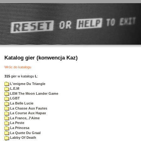
Katalog gier (konwencja Kaz)
Wróc do katalogu
315
gier w katalogu
L
:
L'enigme Du Triangle
L.E.M
LEM The Moon Lander Game
LGBT
La Belle Lucie
La Chasse Aux Fautes
La Course Aux Hapax
La France, J'Aime
La Peste
La Princesa
La Quete Du Graal
Labby Of Death