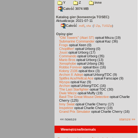
Y
Z
inne
Całość 3074 MB
Katalog gier (konwencja TOSEC)
Aktualizacja: 2021-07-11
Całość
,
md5
sha
(
7-Zip
,
TUGZip
)
Opisy gier
"Old Towers" (Atari ST)
opisał Misza (19)
Submarine Commander
opisał Kaz (36)
Frogs
opisał Xeen (0)
Choplifter!
opisał Urborg (0)
Joust
opisał Urborg (17)
Commando
opisał Urborg (35)
Mario Bros
opisał Urborg (13)
Xenophobe
opisał Urborg (36)
Robbo Forever
opisał tbxx (16)
Kolony 2106
opisał tbxx (3)
Archon II: Adept
opisał Urborg/TDC (9)
Spitfire Ace/Hellcat Ace
opisał Farscape (9)
Wyspa
opisał Kaz (9)
Archon
opisał Urborg/TDC (16)
The Last Starfighter
opisał TDC (30)
Dwie Wieże
opisał Muffy (19)
Basil The Great Mouse Detective
opisał Charlie
Cherry (125)
Inny Świat
opisał Charlie Cherry (17)
Inspektor
opisał Charlie Cherry (19)
Grand Prix Simulator
opisał Charlie Cherry (16)
«« nowsze
starsze »»
Wewnętrzne/Internals