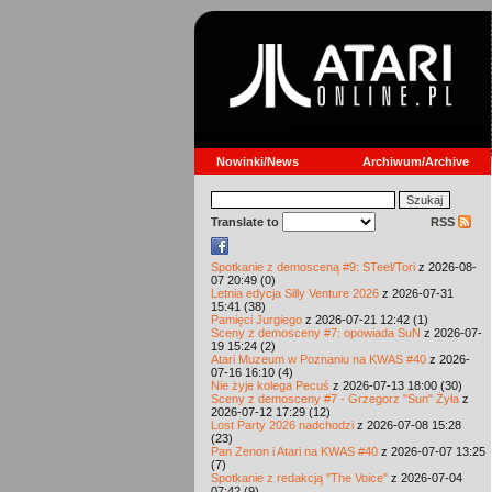
Nowinki/News
Archiwum/Archive
Translate to
RSS
Spotkanie z demosceną #9: STeel/Tori
z 2026-08-
07 20:49 (0)
Letnia edycja Silly Venture 2026
z 2026-07-31
15:41 (38)
Pamięci Jurgiego
z 2026-07-21 12:42 (1)
Sceny z demosceny #7: opowiada SuN
z 2026-07-
19 15:24 (2)
Atari Muzeum w Poznaniu na KWAS #40
z 2026-
07-16 16:10 (4)
Nie żyje kolega Pecuś
z 2026-07-13 18:00 (30)
Sceny z demosceny #7 - Grzegorz "Sun" Żyła
z
2026-07-12 17:29 (12)
Lost Party 2026 nadchodzi
z 2026-07-08 15:28
(23)
Pan Zenon i Atari na KWAS #40
z 2026-07-07 13:25
(7)
Spotkanie z redakcją "The Voice"
z 2026-07-04
07:42 (9)