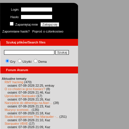
Login:
Hasło:
Zapamiętaj mnie
Zapomniane hasło?
Poproś o członkostwo
Szukaj plików/Search files
Gry
Użytki
Dema
Forum Atarum
Aktualne tematy
RMT hacking
(470)
ostatni: 07-08-2026 22:25, emkay
O co chodzi w grze Kasiarz?
(8)
ostatni: 07-08-2026 21:46, Kaz
Uprościłem Starquake
(17)
ostatni: 07-08-2026 21:26, Kaz
Narzędzie do ditheringu na Atari ...
(28)
ostatni: 07-08-2026 21:23, Kaz
Muzycy scenowi...
(135)
ostatni: 07-08-2026 21:18, Kaz
Studio komputerowe The Marauder -...
(251)
ostatni: 07-08-2026 21:10, Kaz
Starquake VBXE
(17)
ostatni: 07-08-2026 21:09, Kaz