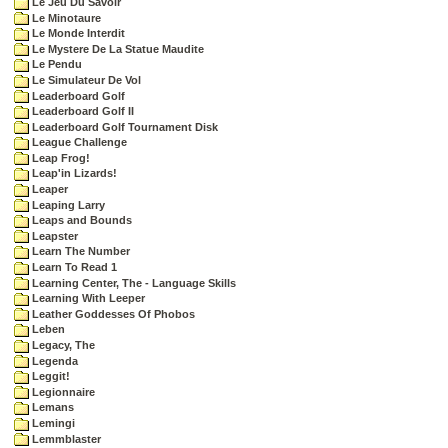
Le Jeu Du Savoir
Le Minotaure
Le Monde Interdit
Le Mystere De La Statue Maudite
Le Pendu
Le Simulateur De Vol
Leaderboard Golf
Leaderboard Golf II
Leaderboard Golf Tournament Disk
League Challenge
Leap Frog!
Leap'in Lizards!
Leaper
Leaping Larry
Leaps and Bounds
Leapster
Learn The Number
Learn To Read 1
Learning Center, The - Language Skills
Learning With Leeper
Leather Goddesses Of Phobos
Leben
Legacy, The
Legenda
Leggit!
Legionnaire
Lemans
Lemingi
Lemmblaster