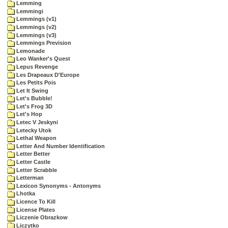
Lemming
Lemmingi
Lemmings (v1)
Lemmings (v2)
Lemmings (v3)
Lemmings Prevision
Lemonade
Leo Wanker's Quest
Lepus Revenge
Les Drapeaux D'Europe
Les Petits Pois
Let It Swing
Let's Bubble!
Let's Frog 3D
Let's Hop
Letec V Jeskyni
Letecky Utok
Lethal Weapon
Letter And Number Identification
Letter Better
Letter Castle
Letter Scrabble
Letterman
Lexicon Synonyms - Antonyms
Lhotka
Licence To Kill
License Plates
Liczenie Obrazkow
Liczytko