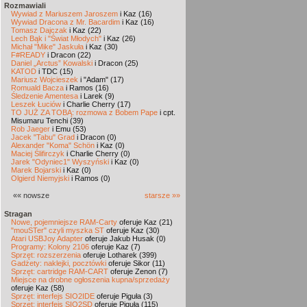
Rozmawiali
Wywiad z Mariuszem Jaroszem
i Kaz (16)
Wywiad Dracona z Mr. Bacardim
i Kaz (16)
Tomasz Dajczak
i Kaz (22)
Lech Bąk i "Świat Młodych"
i Kaz (26)
Michał "Mike" Jaskuła
i Kaz (30)
F#READY
i Dracon (22)
Daniel „Arctus” Kowalski
i Dracon (25)
KATOD
i TDC (15)
Mariusz Wojcieszek
i "Adam" (17)
Romuald Bacza
i Ramos (16)
Śledzenie Amentesa
i Larek (9)
Leszek Łuciów
i Charlie Cherry (17)
TO JUŻ ZA TOBĄ: rozmowa z Bobem Pape
i cpt.
Misumaru Tenchi (39)
Rob Jaeger
i Emu (53)
Jacek "Tabu" Grad
i Dracon (0)
Alexander "Koma" Schön
i Kaz (0)
Maciej Ślifirczyk
i Charlie Cherry (0)
Jarek "Odyniec1" Wyszyński
i Kaz (0)
Marek Bojarski
i Kaz (0)
Olgierd Niemyjski
i Ramos (0)
«« nowsze
starsze »»
Stragan
Nowe, pojemniejsze RAM-Carty
oferuje Kaz (21)
"mouSTer" czyli myszka ST
oferuje Kaz (30)
Atari USBJoy Adapter
oferuje Jakub Husak (0)
Programy: Kolony 2106
oferuje Kaz (7)
Sprzęt: rozszerzenia
oferuje Lotharek (399)
Gadżety: naklejki, pocztówki
oferuje Sikor (11)
Sprzęt: cartridge RAM-CART
oferuje Zenon (7)
Miejsce na drobne ogłoszenia kupna/sprzedaży
oferuje Kaz (58)
Sprzęt: interfejs SIO2IDE
oferuje Piguła (3)
Sprzęt: interfejs SIO2SD
oferuje Piguła (115)