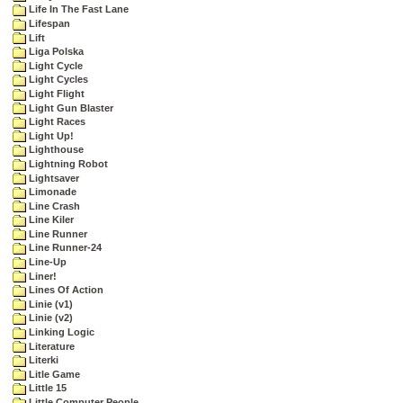
Life In The Fast Lane
Lifespan
Lift
Liga Polska
Light Cycle
Light Cycles
Light Flight
Light Gun Blaster
Light Races
Light Up!
Lighthouse
Lightning Robot
Lightsaver
Limonade
Line Crash
Line Kiler
Line Runner
Line Runner-24
Line-Up
Liner!
Lines Of Action
Linie (v1)
Linie (v2)
Linking Logic
Literature
Literki
Litle Game
Little 15
Little Computer People