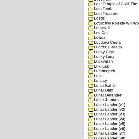
Lost Temple of Gold, The
Lost Tomb
Lost Treasure
Lost!!!
Lotnictwo Polskie W II Wo
Loupez II
Lov Opic
Lowca
Loydova Cesta
Lucifer's Realm
Lucky Digit
Lucky Lady
Luckyman
Luki Lak
Lumberjack
Luna
Lunacy
Lunar Battle
Lunar Blitz
Lunar Defender
Lunar Jetman
Lunar Lander (v1)
Lunar Lander (v2)
Lunar Lander (v3)
Lunar Lander (v4)
Lunar Lander (v5)
Lunar Lander (v6)
Lunar Lander (v7)
Lunar Lander (v8)