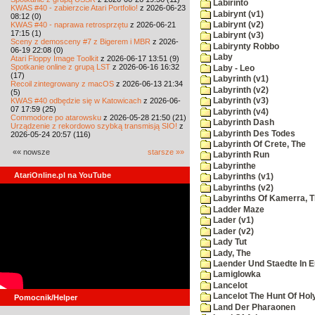
Labirinto
KWAS #40 - zabierzcie Atari Portfolio!
z 2026-06-23
Labirynt (v1)
08:12 (0)
KWAS #40 - naprawa retrosprzętu
z 2026-06-21
Labirynt (v2)
17:15 (1)
Labirynt (v3)
Sceny z demosceny #7 z Bigerem i MBR
z 2026-
Labirynty Robbo
06-19 22:08 (0)
Laby
Atari Floppy Image Toolkit
z 2026-06-17 13:51 (9)
Spotkanie online z grupą LST
z 2026-06-16 16:32
Laby - Leo
(17)
Labyrinth (v1)
Recoil zintegrowany z macOS
z 2026-06-13 21:34
Labyrinth (v2)
(5)
KWAS #40 odbędzie się w Katowicach
z 2026-06-
Labyrinth (v3)
07 17:59 (25)
Labyrinth (v4)
Commodore po atarowsku
z 2026-05-28 21:50 (21)
Labyrinth Dash
Urządzenie z rekordowo szybką transmisją SIO!
z
Labyrinth Des Todes
2026-05-24 20:57 (116)
Labyrinth Of Crete, The
«« nowsze
starsze »»
Labyrinth Run
Labyrinthe
AtariOnline.pl na YouTube
Labyrinths (v1)
Labyrinths (v2)
Labyrinths Of Kamerra, 
Ladder Maze
Lader (v1)
Lader (v2)
Lady Tut
Lady, The
Laender Und Staedte In 
Lamiglowka
Lancelot
Lancelot The Hunt Of Hol
Pomocnik/Helper
Land Der Pharaonen