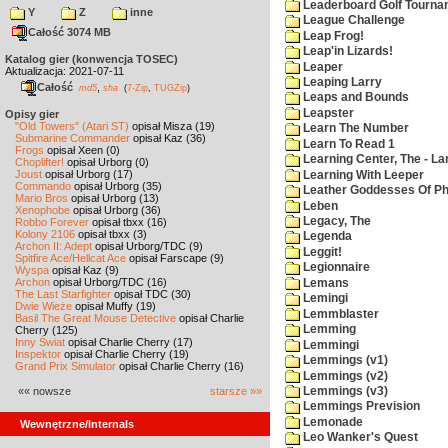
Leaderboard Golf Tourna
Y
Z
inne
League Challenge
Całość 3074 MB
Leap Frog!
Leap'in Lizards!
Katalog gier (konwencja TOSEC)
Leaper
Aktualizacja: 2021-07-11
Leaping Larry
Całość
,
md5
sha
(
7-Zip
,
TUGZip
)
Leaps and Bounds
Leapster
Opisy gier
"Old Towers" (Atari ST)
opisał Misza (19)
Learn The Number
Submarine Commander
opisał Kaz (36)
Learn To Read 1
Frogs
opisał Xeen (0)
Learning Center, The - La
Choplifter!
opisał Urborg (0)
Joust
opisał Urborg (17)
Learning With Leeper
Commando
opisał Urborg (35)
Leather Goddesses Of P
Mario Bros
opisał Urborg (13)
Leben
Xenophobe
opisał Urborg (36)
Legacy, The
Robbo Forever
opisał tbxx (16)
Kolony 2106
opisał tbxx (3)
Legenda
Archon II: Adept
opisał Urborg/TDC (9)
Leggit!
Spitfire Ace/Hellcat Ace
opisał Farscape (9)
Legionnaire
Wyspa
opisał Kaz (9)
Archon
opisał Urborg/TDC (16)
Lemans
The Last Starfighter
opisał TDC (30)
Lemingi
Dwie Wieże
opisał Muffy (19)
Lemmblaster
Basil The Great Mouse Detective
opisał Charlie
Lemming
Cherry (125)
Inny Świat
opisał Charlie Cherry (17)
Lemmingi
Inspektor
opisał Charlie Cherry (19)
Lemmings (v1)
Grand Prix Simulator
opisał Charlie Cherry (16)
Lemmings (v2)
«« nowsze
starsze »»
Lemmings (v3)
Lemmings Prevision
Lemonade
Wewnętrzne/Internals
Leo Wanker's Quest