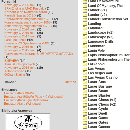
Land Of Adventure
Poradniki
Nowe gry w 2026 roku
(1)
Land Of Mystery, The
SFX-Engine w MAD Pascalu
(3)
Lander (v1)
Narzędzie do tworzenia scrolli
(12)
Lander (v2)
Kartridż Sparta DOS X
(6)
Usprawnienia magnetofonu XC12
(12)
Lander Construction Set
Konserwacja stacji dysków 1050
(19)
Landing
Konserwacja magnetofonu XC12
(15)
Landlord
Nowe gry w 2020 roku
(2)
Landscape (v1)
Nowe gry w 2019 roku
(35)
Nowe gry w 2017 roku
(3)
Landscape (v2)
Larek pokazuje
(40)
Language Drills
Emulacja ZX Spectrum na VBXE
(26)
Lankhmar
Nowe gry w 2016 roku
(7)
Nowe gry w 2015 roku
(4)
Lapin Vole
Partycjonowanie karty SIDE (APT/FAT16/FAT32)
Lapis Philosophorum Der 
(1)
Lapis Philosophorum The 
BMPVIEW
(34)
Larkanoid
Atari ST dla opornych
(75)
Nowe gry w 2014 roku
(19)
Las Vegas
Tritone engine
(11)
Las Vegas 448
QChan Engine
(6)
Las Vegas Casino
nowsze
starsze
Laser Ants
Laser Barrage
Emulatory
Laser Beam
Emulator Atari800Win
Laser Blaster
Emulator Atari800Win PLus 4.0 (Windows)
Laser Chess (v1)
Emulator Atari++ (multiplatform)
Emulator Altirra (Windows)
Laser Chess (v2)
Laser Cycle
Biblioteka Atarowca
Laser Duell
Laser Game
Laser Gates
Laser Gunner