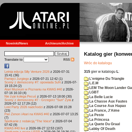
Nowinki/News
Archiwum/Archive
Katalog gier (konwe
Translate to
RSS
Wróc do katalogu
315
gier w katalogu
L
:
Letnia edycja Silly Venture 2026
z 2026-07-31
15:41 (36)
L'enigme Du Triangle
Pamięci Jurgiego
z 2026-07-21 12:42 (1)
Sceny z demosceny #7: opowiada SuN
z 2026-07-
L.E.M
19 15:24 (2)
LEM The Moon Lander G
Atari Muzeum w Poznaniu na KWAS #40
z 2026-
LGBT
07-16 16:10 (4)
Nie żyje kolega Pecuś
z 2026-07-13 18:00 (30)
La Belle Lucie
Sceny z demosceny #7 - Grzegorz "Sun" Żyła
z
La Chasse Aux Fautes
2026-07-12 17:29 (12)
La Course Aux Hapax
Lost Party 2026 nadchodzi
z 2026-07-08 15:28
La France, J'Aime
(23)
Pan Zenon i Atari na KWAS #40
z 2026-07-07 13:25
La Peste
(7)
La Princesa
Spotkanie z redakcją "The Voice"
z 2026-07-04
La Quete Du Graal
07:42 (9)
KWAS #40 live
z 2026-06-27 12:53 (167)
Labby Of Death
Spotkanie z grupą USSR
z 2026-06-26 19:36 (11)