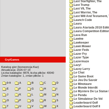
Last Starfighter, The
Last Trump
Last V8, The
Last Warrior, The
Last Will And Testament,
Launch Code
Laura
Laura Atariada 2018 Edit
Laura Competition Editio
Lava Run
Lawine
Lawkeeper
Lawn Mower
Lazer Feds
Lazer Fry
Lazer Type
Gry/Games
Lazermaze
Lazy!
Katalog gier (konwencja Kaz)
Lazzy Larry
Aktualizacja: 2026-07-19
Le Chat
Liczba katalogów: 8878, liczba plików: 40040
Zmian katalogów: 1, zmian plików: 1
Le Game Boot
Le Jeu Du Savoir
0-9
A
B
C
D
Le Minotaure
Le Monde Interdit
E
F
G
H
I
Le Mystere De La Statue 
J
K
L
M
N
Le Pendu
Le Simulateur De Vol
O
P
Q
R
S
Leaderboard Golf
T
U
V
W
X
Leaderboard Golf II