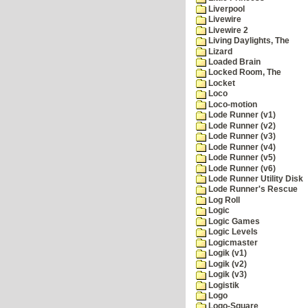
Liverpool
Livewire
Livewire 2
Living Daylights, The
Lizard
Loaded Brain
Locked Room, The
Locket
Loco
Loco-motion
Lode Runner (v1)
Lode Runner (v2)
Lode Runner (v3)
Lode Runner (v4)
Lode Runner (v5)
Lode Runner (v6)
Lode Runner Utility Disk
Lode Runner's Rescue
Log Roll
Logic
Logic Games
Logic Levels
Logicmaster
Logik (v1)
Logik (v2)
Logik (v3)
Logistik
Logo
Logo-Square