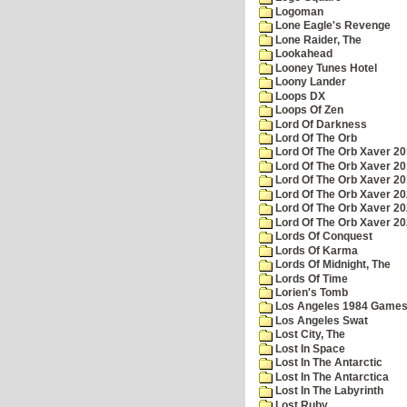
Logoman
Lone Eagle's Revenge
Lone Raider, The
Lookahead
Looney Tunes Hotel
Loony Lander
Loops DX
Loops Of Zen
Lord Of Darkness
Lord Of The Orb
Lord Of The Orb Xaver 2
Lord Of The Orb Xaver 2
Lord Of The Orb Xaver 2
Lord Of The Orb Xaver 2
Lord Of The Orb Xaver 2
Lord Of The Orb Xaver 2
Lords Of Conquest
Lords Of Karma
Lords Of Midnight, The
Lords Of Time
Lorien's Tomb
Los Angeles 1984 Game
Los Angeles Swat
Lost City, The
Lost In Space
Lost In The Antarctic
Lost In The Antarctica
Lost In The Labyrinth
Lost Ruby