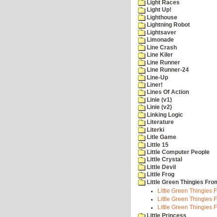
Light Races
Light Up!
Lighthouse
Lightning Robot
Lightsaver
Limonade
Line Crash
Line Kiler
Line Runner
Line Runner-24
Line-Up
Liner!
Lines Of Action
Linie (v1)
Linie (v2)
Linking Logic
Literature
Literki
Litle Game
Little 15
Little Computer People
Little Crystal
Little Devil
Little Frog
Little Green Thingies Fr
Little Green Thingies 
Little Green Thingies 
Little Green Thingies 
Little Princess