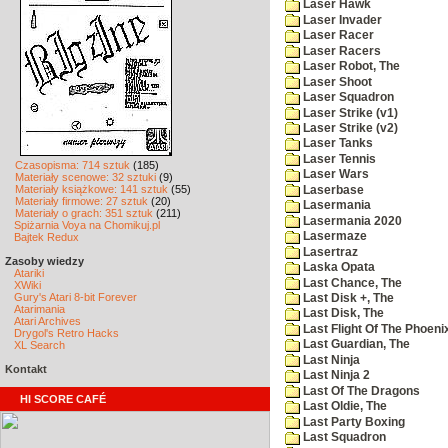
Laser Hawk
Laser Invader
Laser Racer
Laser Racers
Laser Robot, The
Laser Shoot
Laser Squadron
Laser Strike (v1)
Laser Strike (v2)
Laser Tanks
Laser Tennis
Czasopisma: 714 sztuk
(185)
Laser Wars
Materiały scenowe: 32 sztuki
(9)
Materiały książkowe: 141 sztuk
(55)
Laserbase
Materiały firmowe: 27 sztuk
(20)
Lasermania
Materiały o grach: 351 sztuk
(211)
Lasermania 2020
Spiżarnia Voya na Chomikuj.pl
Lasermaze
Bajtek Redux
Lasertraz
Zasoby wiedzy
Laska Opata
Atariki
Last Chance, The
XWiki
Gury's Atari 8-bit Forever
Last Disk +, The
Atarimania
Last Disk, The
Atari Archives
Last Flight Of The Phoeni
Drygol's Retro Hacks
Last Guardian, The
XL Search
Last Ninja
Kontakt
Last Ninja 2
Last Of The Dragons
HI SCORE CAFÉ
Last Oldie, The
Last Party Boxing
Last Squadron