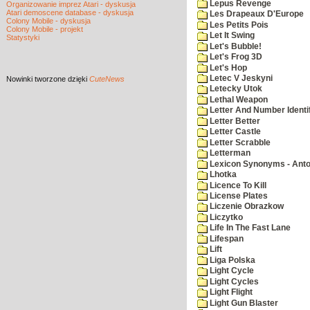
Lepus Revenge
Organizowanie imprez Atari - dyskusja
Atari demoscene database - dyskusja
Les Drapeaux D'Europe
Colony Mobile - dyskusja
Les Petits Pois
Colony Mobile - projekt
Let It Swing
Statystyki
Let's Bubble!
Let's Frog 3D
Let's Hop
Letec V Jeskyni
Nowinki
tworzone dzięki
CuteNews
Letecky Utok
Lethal Weapon
Letter And Number Identif
Letter Better
Letter Castle
Letter Scrabble
Letterman
Lexicon Synonyms - Ant
Lhotka
Licence To Kill
License Plates
Liczenie Obrazkow
Liczytko
Life In The Fast Lane
Lifespan
Lift
Liga Polska
Light Cycle
Light Cycles
Light Flight
Light Gun Blaster