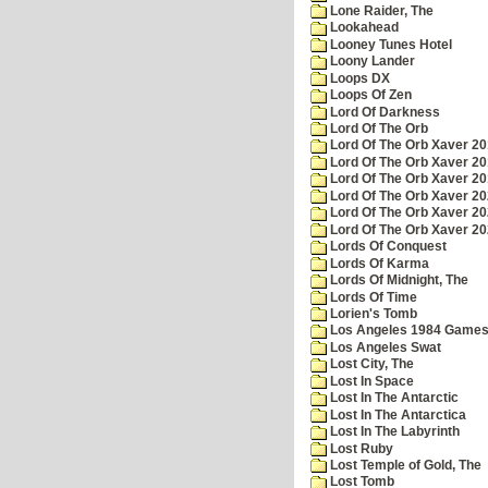
Lone Raider, The
Lookahead
Looney Tunes Hotel
Loony Lander
Loops DX
Loops Of Zen
Lord Of Darkness
Lord Of The Orb
Lord Of The Orb Xaver 2
Lord Of The Orb Xaver 2
Lord Of The Orb Xaver 2
Lord Of The Orb Xaver 2
Lord Of The Orb Xaver 2
Lord Of The Orb Xaver 2
Lords Of Conquest
Lords Of Karma
Lords Of Midnight, The
Lords Of Time
Lorien's Tomb
Los Angeles 1984 Game
Los Angeles Swat
Lost City, The
Lost In Space
Lost In The Antarctic
Lost In The Antarctica
Lost In The Labyrinth
Lost Ruby
Lost Temple of Gold, The
Lost Tomb