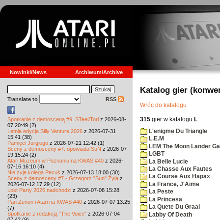
Nowinki/News
Archiwum/Archive
Katalog gier (konwe
Translate to
RSS
Wróc do katalogu
315
gier w katalogu
L
:
Spotkanie z demosceną #9: STeel/Tori
z 2026-08-
07 20:49 (2)
L'enigme Du Triangle
Letnia edycja Silly Venture 2026
z 2026-07-31
15:41 (38)
L.E.M
Pamięci Jurgiego
z 2026-07-21 12:42 (1)
LEM The Moon Lander G
Sceny z demosceny #7: opowiada SuN
z 2026-07-
LGBT
19 15:24 (2)
Atari Muzeum w Poznaniu na KWAS #40
z 2026-
La Belle Lucie
07-16 16:10 (4)
La Chasse Aux Fautes
Nie żyje kolega Pecuś
z 2026-07-13 18:00 (30)
La Course Aux Hapax
Sceny z demosceny #7 - Grzegorz "Sun" Żyła
z
La France, J'Aime
2026-07-12 17:29 (12)
Lost Party 2026 nadchodzi
z 2026-07-08 15:28
La Peste
(23)
La Princesa
Pan Zenon i Atari na KWAS #40
z 2026-07-07 13:25
La Quete Du Graal
(7)
Spotkanie z redakcją "The Voice"
z 2026-07-04
Labby Of Death
07:42 (9)