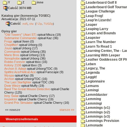
Y
Z
inne
Leaderboard Golf II
Leaderboard Golf Tourna
Całość 3074 MB
League Challenge
Katalog gier (konwencja TOSEC)
Leap Frog!
Aktualizacja: 2021-07-11
Leap'in Lizards!
Całość
,
md5
sha
(
7-Zip
,
TUGZip
)
Leaper
Leaping Larry
Opisy gier
Leaps and Bounds
"Old Towers" (Atari ST)
opisał Misza (19)
Leapster
Submarine Commander
opisał Kaz (36)
Frogs
opisał Xeen (0)
Learn The Number
Choplifter!
opisał Urborg (0)
Learn To Read 1
Joust
opisał Urborg (17)
Learning Center, The - La
Commando
opisał Urborg (35)
Mario Bros
opisał Urborg (13)
Learning With Leeper
Xenophobe
opisał Urborg (36)
Leather Goddesses Of P
Robbo Forever
opisał tbxx (16)
Leben
Kolony 2106
opisał tbxx (3)
Legacy, The
Archon II: Adept
opisał Urborg/TDC (9)
Spitfire Ace/Hellcat Ace
opisał Farscape (9)
Legenda
Wyspa
opisał Kaz (9)
Leggit!
Archon
opisał Urborg/TDC (16)
Legionnaire
The Last Starfighter
opisał TDC (30)
Dwie Wieże
opisał Muffy (19)
Lemans
Basil The Great Mouse Detective
opisał Charlie
Lemingi
Cherry (125)
Lemmblaster
Inny Świat
opisał Charlie Cherry (17)
Lemming
Inspektor
opisał Charlie Cherry (19)
Grand Prix Simulator
opisał Charlie Cherry (16)
Lemmingi
Lemmings (v1)
«« nowsze
starsze »»
Lemmings (v2)
Lemmings (v3)
Wewnętrzne/Internals
Lemmings Prevision
Lemonade