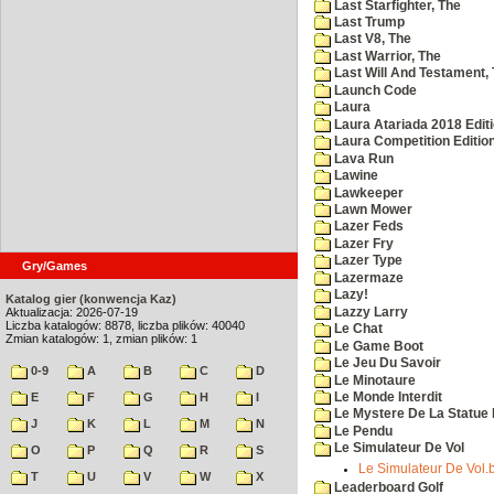
Last Starfighter, The
Last Trump
Last V8, The
Last Warrior, The
Last Will And Testament,
Launch Code
Laura
Laura Atariada 2018 Edit
Laura Competition Editio
Lava Run
Lawine
Lawkeeper
Lawn Mower
Lazer Feds
Lazer Fry
Lazer Type
Gry/Games
Lazermaze
Lazy!
Katalog gier (konwencja Kaz)
Lazzy Larry
Aktualizacja: 2026-07-19
Liczba katalogów: 8878, liczba plików: 40040
Le Chat
Zmian katalogów: 1, zmian plików: 1
Le Game Boot
Le Jeu Du Savoir
0-9
A
B
C
D
Le Minotaure
Le Monde Interdit
E
F
G
H
I
Le Mystere De La Statue 
J
K
L
M
N
Le Pendu
Le Simulateur De Vol
O
P
Q
R
S
Le Simulateur De Vol.
T
U
V
W
X
Leaderboard Golf