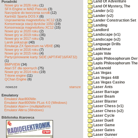
Land Of Adventure
Poradniki
Nowe gry w 2026 roku
(1)
Land Of Mystery, The
SFX-Engine w MAD Pascalu
(3)
Lander (v1)
Narzędzie do tworzenia scrolli
(12)
Lander (v2)
Kartridż Sparta DOS X
(6)
Usprawnienia magnetofonu XC12
(12)
Lander Construction Set
Konserwacja stacji dysków 1050
(19)
Landing
Konserwacja magnetofonu XC12
(15)
Landlord
Nowe gry w 2020 roku
(2)
Landscape (v1)
Nowe gry w 2019 roku
(35)
Nowe gry w 2017 roku
(3)
Landscape (v2)
Larek pokazuje
(40)
Language Drills
Emulacja ZX Spectrum na VBXE
(26)
Lankhmar
Nowe gry w 2016 roku
(7)
Nowe gry w 2015 roku
(4)
Lapin Vole
Partycjonowanie karty SIDE (APT/FAT16/FAT32)
Lapis Philosophorum Der 
(1)
Lapis Philosophorum The 
BMPVIEW
(34)
Larkanoid
Atari ST dla opornych
(75)
Nowe gry w 2014 roku
(19)
Las Vegas
Tritone engine
(11)
Las Vegas 448
QChan Engine
(6)
Las Vegas Casino
nowsze
starsze
Laser Ants
Laser Barrage
Emulatory
Laser Beam
Emulator Atari800Win
Laser Blaster
Emulator Atari800Win PLus 4.0 (Windows)
Laser Chess (v1)
Emulator Atari++ (multiplatform)
Emulator Altirra (Windows)
Laser Chess (v2)
Laser Cycle
Biblioteka Atarowca
Laser Duell
Laser Game
Laser Gates
Laser Gunner