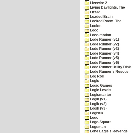
Livewire 2
Living Daylights, The
Lizard
Loaded Brain
Locked Room, The
Locket
Loco
Loco-motion
Lode Runner (v1)
Lode Runner (v2)
Lode Runner (v3)
Lode Runner (v4)
Lode Runner (v5)
Lode Runner (v6)
Lode Runner Utility Disk
Lode Runner's Rescue
Log Roll
Logic
Logic Games
Logic Levels
Logicmaster
Logik (v1)
Logik (v2)
Logik (v3)
Logistik
Logo
Logo-Square
Logoman
Lone Eagle's Revenge