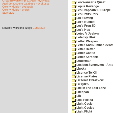
Organizowanie imprez Atari - dyskusja
Leo Wanker's Quest
Atari demoscene database - dyskusja
Lepus Revenge
Colony Mobile - dyskusja
Colony Mobile - projekt
Les Drapeaux D'Europe
Statystyki
Les Petits Pois
Let It Swing
Let's Bubble!
Let's Frog 3D
Nowinki
tworzone dzięki
CuteNews
Let's Hop
Letec V Jeskyni
Letecky Utok
Lethal Weapon
Letter And Number Identif
Letter Better
Letter Castle
Letter Scrabble
Letterman
Lexicon Synonyms - Ant
Lhotka
Licence To Kill
License Plates
Liczenie Obrazkow
Liczytko
Life In The Fast Lane
Lifespan
Lift
Liga Polska
Light Cycle
Light Cycles
Light Flight