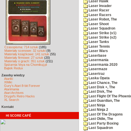
Laser Hawk
Laser Invader
Laser Racer
Laser Racers
Laser Robot, The
Laser Shoot
Laser Squadron
Laser Strike (v1)
Laser Strike (v2)
Laser Tanks
Laser Tennis
Czasopisma: 714 sztuk
(185)
Materiały scenowe: 32 sztuki
(9)
Laser Wars
Materiały książkowe: 141 sztuk
(55)
Laserbase
Materiały firmowe: 27 sztuk
(20)
Lasermania
Materiały o grach: 351 sztuk
(211)
Lasermania 2020
Spiżarnia Voya na Chomikuj.pl
Bajtek Redux
Lasermaze
Lasertraz
Zasoby wiedzy
Laska Opata
Atariki
XWiki
Last Chance, The
Gury's Atari 8-bit Forever
Last Disk +, The
Atarimania
Last Disk, The
Atari Archives
Last Flight Of The Phoeni
Drygol's Retro Hacks
XL Search
Last Guardian, The
Last Ninja
Kontakt
Last Ninja 2
Last Of The Dragons
HI SCORE CAFÉ
Last Oldie, The
Last Party Boxing
Last Squadron