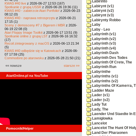
Labirinto
KWAS #40 live
z 2026-06-27 12:53 (167)
Labirynt (v1)
Spotkanie z grupą USSR
z 2026-06-26 19:36 (11)
KWAS #40 - zabierzcie Atari Portfolio!
z 2026-06-23
Labirynt (v2)
08:12 (0)
Labirynt (v3)
KWAS #40 - naprawa retrosprzętu
z 2026-06-21
Labirynty Robbo
17:15 (1)
Laby
Sceny z demosceny #7 z Bigerem i MBR
z 2026-
06-19 22:08 (0)
Laby - Leo
Atari Floppy Image Toolkit
z 2026-06-17 13:51 (9)
Labyrinth (v1)
Spotkanie online z grupą LST
z 2026-06-16 16:32
Labyrinth (v2)
(17)
Recoil zintegrowany z macOS
z 2026-06-13 21:34
Labyrinth (v3)
(5)
Labyrinth (v4)
KWAS #40 odbędzie się w Katowicach
z 2026-06-
Labyrinth Dash
07 17:59 (25)
Labyrinth Des Todes
Commodore po atarowsku
z 2026-05-28 21:50 (21)
Labyrinth Of Crete, The
«« nowsze
starsze »»
Labyrinth Run
Labyrinthe
AtariOnline.pl na YouTube
Labyrinths (v1)
Labyrinths (v2)
Labyrinths Of Kamerra, 
Ladder Maze
Lader (v1)
Lader (v2)
Lady Tut
Lady, The
Laender Und Staedte In 
Lamiglowka
Lancelot
Lancelot The Hunt Of Hol
Pomocnik/Helper
Land Der Pharaonen