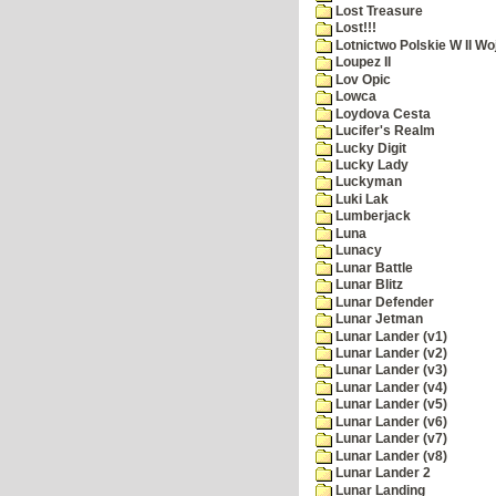
Lost Treasure
Lost!!!
Lotnictwo Polskie W II Wo
Loupez II
Lov Opic
Lowca
Loydova Cesta
Lucifer's Realm
Lucky Digit
Lucky Lady
Luckyman
Luki Lak
Lumberjack
Luna
Lunacy
Lunar Battle
Lunar Blitz
Lunar Defender
Lunar Jetman
Lunar Lander (v1)
Lunar Lander (v2)
Lunar Lander (v3)
Lunar Lander (v4)
Lunar Lander (v5)
Lunar Lander (v6)
Lunar Lander (v7)
Lunar Lander (v8)
Lunar Lander 2
Lunar Landing