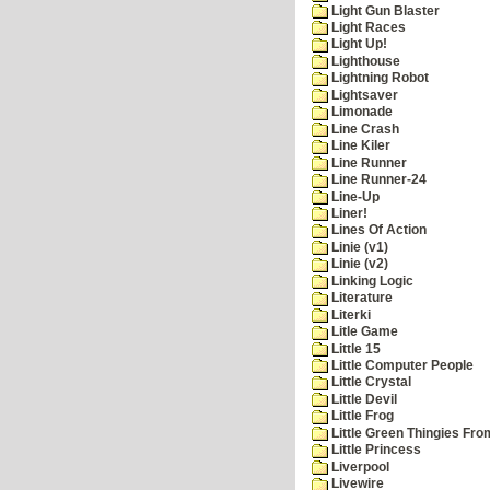
Light Gun Blaster
Light Races
Light Up!
Lighthouse
Lightning Robot
Lightsaver
Limonade
Line Crash
Line Kiler
Line Runner
Line Runner-24
Line-Up
Liner!
Lines Of Action
Linie (v1)
Linie (v2)
Linking Logic
Literature
Literki
Litle Game
Little 15
Little Computer People
Little Crystal
Little Devil
Little Frog
Little Green Thingies Fr
Little Princess
Liverpool
Livewire