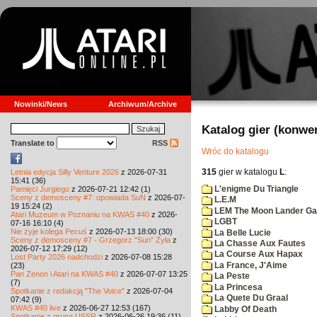
Nowinki/News
Archiwum/Archive
Katalog gier (konwe
Translate to
RSS
Wróc do katalogu
315
gier w katalogu
L
:
Letnia edycja Silly Venture 2026
z 2026-07-31
15:41 (36)
L'enigme Du Triangle
Pamięci Jurgiego
z 2026-07-21 12:42 (1)
Sceny z demosceny #7: opowiada SuN
z 2026-07-
L.E.M
19 15:24 (2)
LEM The Moon Lander G
Atari Muzeum w Poznaniu na KWAS #40
z 2026-
LGBT
07-16 16:10 (4)
Nie żyje kolega Pecuś
z 2026-07-13 18:00 (30)
La Belle Lucie
Sceny z demosceny #7 - Grzegorz "Sun" Żyła
z
La Chasse Aux Fautes
2026-07-12 17:29 (12)
La Course Aux Hapax
Lost Party 2026 nadchodzi
z 2026-07-08 15:28
La France, J'Aime
(23)
Pan Zenon i Atari na KWAS #40
z 2026-07-07 13:25
La Peste
(7)
La Princesa
Spotkanie z redakcją "The Voice"
z 2026-07-04
La Quete Du Graal
07:42 (9)
KWAS #40 live
z 2026-06-27 12:53 (167)
Labby Of Death
Spotkanie z grupą USSR
z 2026-06-26 19:36 (11)