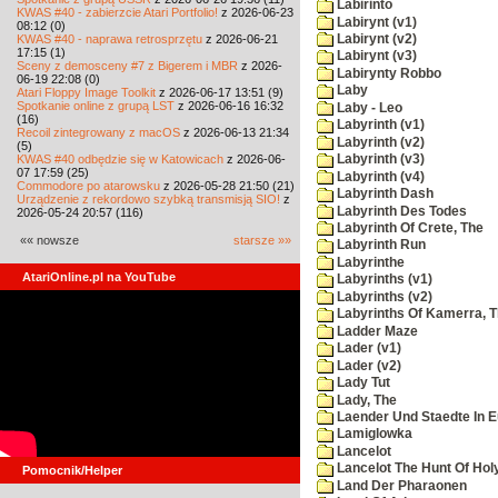
Labirinto
KWAS #40 - zabierzcie Atari Portfolio!
z 2026-06-23
Labirynt (v1)
08:12 (0)
KWAS #40 - naprawa retrosprzętu
z 2026-06-21
Labirynt (v2)
17:15 (1)
Labirynt (v3)
Sceny z demosceny #7 z Bigerem i MBR
z 2026-
Labirynty Robbo
06-19 22:08 (0)
Laby
Atari Floppy Image Toolkit
z 2026-06-17 13:51 (9)
Spotkanie online z grupą LST
z 2026-06-16 16:32
Laby - Leo
(16)
Labyrinth (v1)
Recoil zintegrowany z macOS
z 2026-06-13 21:34
Labyrinth (v2)
(5)
KWAS #40 odbędzie się w Katowicach
z 2026-06-
Labyrinth (v3)
07 17:59 (25)
Labyrinth (v4)
Commodore po atarowsku
z 2026-05-28 21:50 (21)
Labyrinth Dash
Urządzenie z rekordowo szybką transmisją SIO!
z
Labyrinth Des Todes
2026-05-24 20:57 (116)
Labyrinth Of Crete, The
«« nowsze
starsze »»
Labyrinth Run
Labyrinthe
AtariOnline.pl na YouTube
Labyrinths (v1)
Labyrinths (v2)
Labyrinths Of Kamerra, 
Ladder Maze
Lader (v1)
Lader (v2)
Lady Tut
Lady, The
Laender Und Staedte In 
Lamiglowka
Lancelot
Lancelot The Hunt Of Hol
Pomocnik/Helper
Land Der Pharaonen