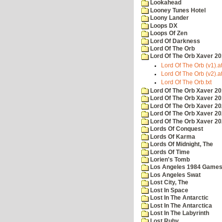
Lookahead
Looney Tunes Hotel
Loony Lander
Loops DX
Loops Of Zen
Lord Of Darkness
Lord Of The Orb
Lord Of The Orb Xaver 2
Lord Of The Orb (v1).at
Lord Of The Orb (v2).at
Lord Of The Orb.txt
Lord Of The Orb Xaver 2
Lord Of The Orb Xaver 2
Lord Of The Orb Xaver 2
Lord Of The Orb Xaver 2
Lord Of The Orb Xaver 2
Lords Of Conquest
Lords Of Karma
Lords Of Midnight, The
Lords Of Time
Lorien's Tomb
Los Angeles 1984 Game
Los Angeles Swat
Lost City, The
Lost In Space
Lost In The Antarctic
Lost In The Antarctica
Lost In The Labyrinth
Lost Ruby