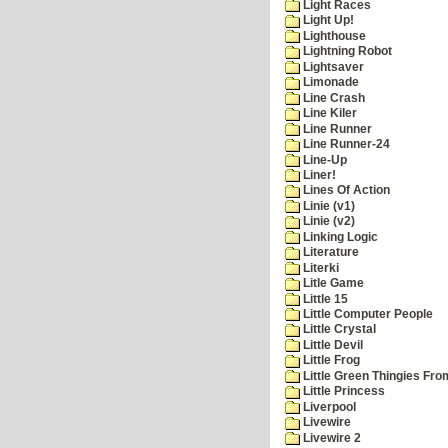
Light Races
Light Up!
Lighthouse
Lightning Robot
Lightsaver
Limonade
Line Crash
Line Kiler
Line Runner
Line Runner-24
Line-Up
Liner!
Lines Of Action
Linie (v1)
Linie (v2)
Linking Logic
Literature
Literki
Litle Game
Little 15
Little Computer People
Little Crystal
Little Devil
Little Frog
Little Green Thingies Fr
Little Princess
Liverpool
Livewire
Livewire 2