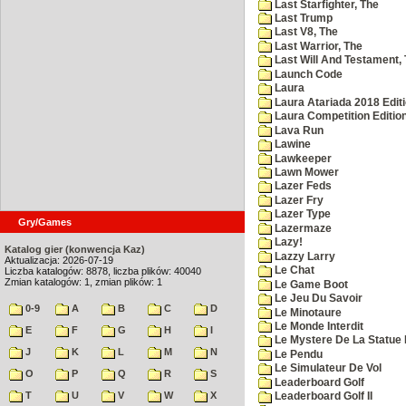
Last Starfighter, The
Last Trump
Last V8, The
Last Warrior, The
Last Will And Testament,
Launch Code
Laura
Laura Atariada 2018 Edit
Laura Competition Editio
Lava Run
Lawine
Lawkeeper
Lawn Mower
Lazer Feds
Lazer Fry
Lazer Type
Gry/Games
Lazermaze
Lazy!
Katalog gier (konwencja Kaz)
Lazzy Larry
Aktualizacja: 2026-07-19
Le Chat
Liczba katalogów: 8878, liczba plików: 40040
Zmian katalogów: 1, zmian plików: 1
Le Game Boot
Le Jeu Du Savoir
0-9
A
B
C
D
Le Minotaure
Le Monde Interdit
E
F
G
H
I
Le Mystere De La Statue 
J
K
L
M
N
Le Pendu
Le Simulateur De Vol
O
P
Q
R
S
Leaderboard Golf
T
U
V
W
X
Leaderboard Golf II