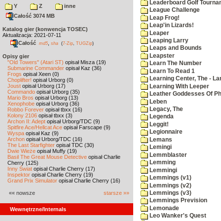
Leaderboard Golf Tourna
Y
Z
inne
League Challenge
Całość 3074 MB
Leap Frog!
Leap'in Lizards!
Katalog gier (konwencja TOSEC)
Leaper
Aktualizacja: 2021-07-11
Leaping Larry
Całość
,
md5
sha
(
7-Zip
,
TUGZip
)
Leaps and Bounds
Leapster
Opisy gier
"Old Towers" (Atari ST)
opisał Misza (19)
Learn The Number
Submarine Commander
opisał Kaz (36)
Learn To Read 1
Frogs
opisał Xeen (0)
Learning Center, The - La
Choplifter!
opisał Urborg (0)
Joust
opisał Urborg (17)
Learning With Leeper
Commando
opisał Urborg (35)
Leather Goddesses Of P
Mario Bros
opisał Urborg (13)
Leben
Xenophobe
opisał Urborg (36)
Legacy, The
Robbo Forever
opisał tbxx (16)
Kolony 2106
opisał tbxx (3)
Legenda
Archon II: Adept
opisał Urborg/TDC (9)
Leggit!
Spitfire Ace/Hellcat Ace
opisał Farscape (9)
Legionnaire
Wyspa
opisał Kaz (9)
Archon
opisał Urborg/TDC (16)
Lemans
The Last Starfighter
opisał TDC (30)
Lemingi
Dwie Wieże
opisał Muffy (19)
Lemmblaster
Basil The Great Mouse Detective
opisał Charlie
Lemming
Cherry (125)
Inny Świat
opisał Charlie Cherry (17)
Lemmingi
Inspektor
opisał Charlie Cherry (19)
Lemmings (v1)
Grand Prix Simulator
opisał Charlie Cherry (16)
Lemmings (v2)
«« nowsze
starsze »»
Lemmings (v3)
Lemmings Prevision
Lemonade
Wewnętrzne/Internals
Leo Wanker's Quest