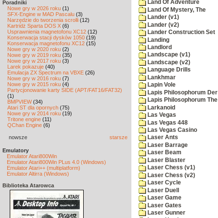
Land Of Adventure
Poradniki
Nowe gry w 2026 roku
(1)
Land Of Mystery, The
SFX-Engine w MAD Pascalu
(3)
Lander (v1)
Narzędzie do tworzenia scrolli
(12)
Lander (v2)
Kartridż Sparta DOS X
(6)
Usprawnienia magnetofonu XC12
(12)
Lander Construction Set
Konserwacja stacji dysków 1050
(19)
Landing
Konserwacja magnetofonu XC12
(15)
Landlord
Nowe gry w 2020 roku
(2)
Landscape (v1)
Nowe gry w 2019 roku
(35)
Nowe gry w 2017 roku
(3)
Landscape (v2)
Larek pokazuje
(40)
Language Drills
Emulacja ZX Spectrum na VBXE
(26)
Lankhmar
Nowe gry w 2016 roku
(7)
Nowe gry w 2015 roku
(4)
Lapin Vole
Partycjonowanie karty SIDE (APT/FAT16/FAT32)
Lapis Philosophorum Der 
(1)
Lapis Philosophorum The 
BMPVIEW
(34)
Larkanoid
Atari ST dla opornych
(75)
Nowe gry w 2014 roku
(19)
Las Vegas
Tritone engine
(11)
Las Vegas 448
QChan Engine
(6)
Las Vegas Casino
nowsze
starsze
Laser Ants
Laser Barrage
Emulatory
Laser Beam
Emulator Atari800Win
Laser Blaster
Emulator Atari800Win PLus 4.0 (Windows)
Laser Chess (v1)
Emulator Atari++ (multiplatform)
Emulator Altirra (Windows)
Laser Chess (v2)
Laser Cycle
Biblioteka Atarowca
Laser Duell
Laser Game
Laser Gates
Laser Gunner