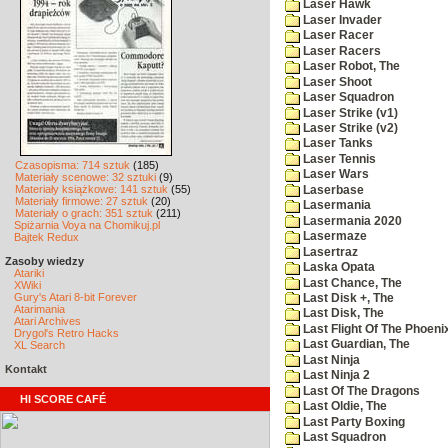
Laser Hawk
Laser Invader
Laser Racer
Laser Racers
Laser Robot, The
Laser Shoot
Laser Squadron
Laser Strike (v1)
Laser Strike (v2)
Laser Tanks
Laser Tennis
Czasopisma: 714 sztuk
(185)
Laser Wars
Materiały scenowe: 32 sztuki
(9)
Materiały książkowe: 141 sztuk
(55)
Laserbase
Materiały firmowe: 27 sztuk
(20)
Lasermania
Materiały o grach: 351 sztuk
(211)
Lasermania 2020
Spiżarnia Voya na Chomikuj.pl
Lasermaze
Bajtek Redux
Lasertraz
Zasoby wiedzy
Laska Opata
Atariki
Last Chance, The
XWiki
Gury's Atari 8-bit Forever
Last Disk +, The
Atarimania
Last Disk, The
Atari Archives
Last Flight Of The Phoeni
Drygol's Retro Hacks
Last Guardian, The
XL Search
Last Ninja
Kontakt
Last Ninja 2
Last Of The Dragons
HI SCORE CAFÉ
Last Oldie, The
Last Party Boxing
Last Squadron