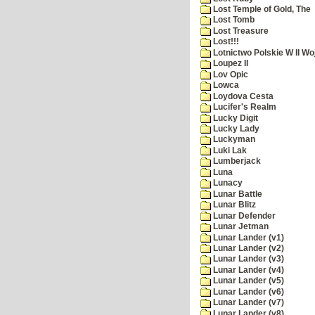
Lost Temple of Gold, The
Lost Tomb
Lost Treasure
Lost!!!
Lotnictwo Polskie W II Wo
Loupez II
Lov Opic
Lowca
Loydova Cesta
Lucifer's Realm
Lucky Digit
Lucky Lady
Luckyman
Luki Lak
Lumberjack
Luna
Lunacy
Lunar Battle
Lunar Blitz
Lunar Defender
Lunar Jetman
Lunar Lander (v1)
Lunar Lander (v2)
Lunar Lander (v3)
Lunar Lander (v4)
Lunar Lander (v5)
Lunar Lander (v6)
Lunar Lander (v7)
Lunar Lander (v8)