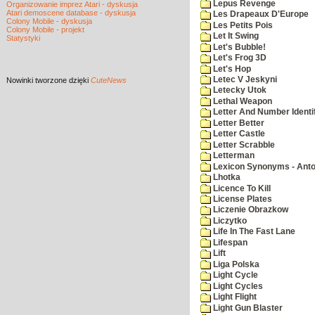
Lepus Revenge
Organizowanie imprez Atari - dyskusja
Atari demoscene database - dyskusja
Les Drapeaux D'Europe
Colony Mobile - dyskusja
Les Petits Pois
Colony Mobile - projekt
Let It Swing
Statystyki
Let's Bubble!
Let's Frog 3D
Let's Hop
Letec V Jeskyni
Nowinki
tworzone dzięki
CuteNews
Letecky Utok
Lethal Weapon
Letter And Number Identif
Letter Better
Letter Castle
Letter Scrabble
Letterman
Lexicon Synonyms - Ant
Lhotka
Licence To Kill
License Plates
Liczenie Obrazkow
Liczytko
Life In The Fast Lane
Lifespan
Lift
Liga Polska
Light Cycle
Light Cycles
Light Flight
Light Gun Blaster