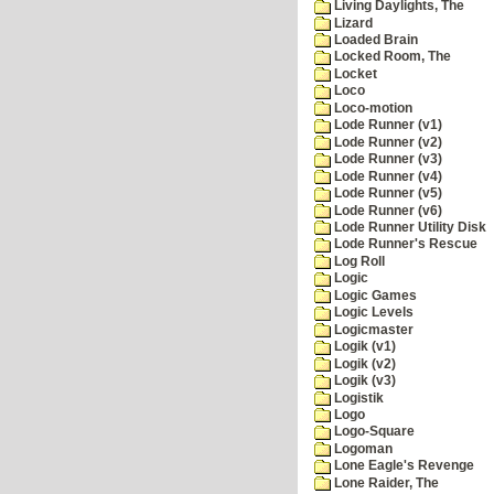
Living Daylights, The
Lizard
Loaded Brain
Locked Room, The
Locket
Loco
Loco-motion
Lode Runner (v1)
Lode Runner (v2)
Lode Runner (v3)
Lode Runner (v4)
Lode Runner (v5)
Lode Runner (v6)
Lode Runner Utility Disk
Lode Runner's Rescue
Log Roll
Logic
Logic Games
Logic Levels
Logicmaster
Logik (v1)
Logik (v2)
Logik (v3)
Logistik
Logo
Logo-Square
Logoman
Lone Eagle's Revenge
Lone Raider, The