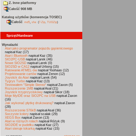
Z. Inne platformy
Całość 908 MB
Katalog użytków (konwencja TOSEC)
Całość
,
md5
sha
(
7-Zip
,
TUGZip
)
Sprzęt/Hardware
Wynalazki
Atari jako programator pojazdu gąsienicowego
napisał Kaz (17)
Atari i Bluetooth
napisał Kaz (35)
SIO2PC-USB
napisał Larek (46)
Nowe SIO2SD
napisał Larek (0)
SIO2SD w CA12
napisał Urborg (15)
Ratowanie ATMEL-ów
napisał Yoohaas (12)
Projektowanie cartów
napisał Zenon (12)
Joystick do Atari
napisał Larek (54)
Tygrys Turbo
napisał Kaz (13)
Testowałem "Simple Stereo"
napisał Zaxon (5)
Rozszerzenie 1MB
napisał Asal (21)
Joystick trzyprzyciskowy
napisał Sikor (18)
Moje MyIDE oraz SIO2PC na USB
napisał Zaxon
(16)
Jak wykonać płytkę drukowaną?
napisał Zaxon
(28)
Rozszerzenie 576kB
napisał Asal (36)
Soczyste kolory
napisał scalak (29)
XEGS Box
napisał Zaxon (13)
Atari w różnych rolach
napisał Różyk (9)
SIO2IDE w pudełku
napisał Kaz (27)
Atari steruje tokarką
napisał Kaz (15)