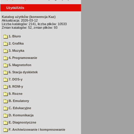
Użytki/Utils
Katalog użytków (konwencja Kaz)
Aktualizacja: 2026-03-12
Liczba katalogów: 2141, liczba plików: 10533
Zmian katalogów: 52, zmian plików: 93
1. Biuro
2. Grafika
3. Muzyka
4. Programowanie
5. Magnetofon
6. Stacja dyskietek
7. DOS-y
8. ROM-y
9. Rozne
B. Emulatory
C. Edukacyjne
D. Komunikacja
E. Diagnostyczne
F. Archiwizowanie i kompresowanie