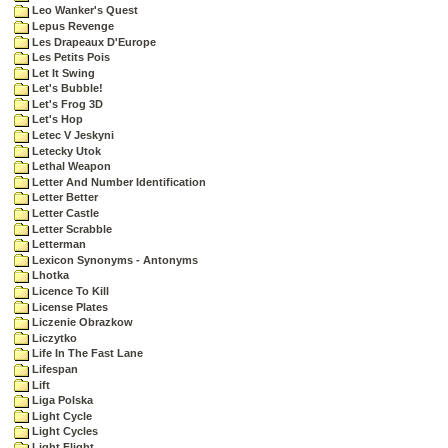
Leo Wanker's Quest
Lepus Revenge
Les Drapeaux D'Europe
Les Petits Pois
Let It Swing
Let's Bubble!
Let's Frog 3D
Let's Hop
Letec V Jeskyni
Letecky Utok
Lethal Weapon
Letter And Number Identification
Letter Better
Letter Castle
Letter Scrabble
Letterman
Lexicon Synonyms - Antonyms
Lhotka
Licence To Kill
License Plates
Liczenie Obrazkow
Liczytko
Life In The Fast Lane
Lifespan
Lift
Liga Polska
Light Cycle
Light Cycles
Light Flight