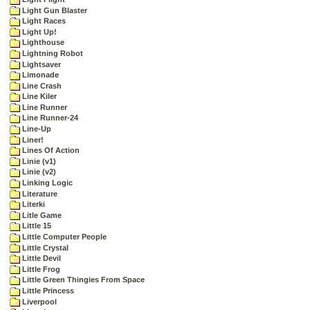
Light Gun Blaster
Light Races
Light Up!
Lighthouse
Lightning Robot
Lightsaver
Limonade
Line Crash
Line Kiler
Line Runner
Line Runner-24
Line-Up
Liner!
Lines Of Action
Linie (v1)
Linie (v2)
Linking Logic
Literature
Literki
Litle Game
Little 15
Little Computer People
Little Crystal
Little Devil
Little Frog
Little Green Thingies From Space
Little Princess
Liverpool