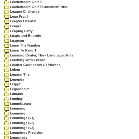
Leaderboard Golf II
Leaderboard Golf Tournament Disk
League Challenge
Leap Frog!
Leap'in Lizards!
Leaper
Leaping Larry
Leaps and Bounds
Leapster
Learn The Number
Learn To Read 1
Learning Center, The - Language Skills
Learning With Leeper
Leather Goddesses Of Phobos
Leben
Legacy, The
Legenda
Leggit!
Legionnaire
Lemans
Lemingi
Lemmblaster
Lemming
Lemmingi
Lemmings (v1)
Lemmings (v2)
Lemmings (v3)
Lemmings Prevision
Lemonade