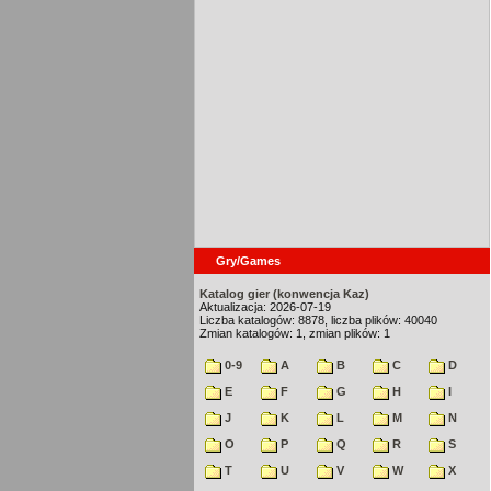
Gry/Games
Katalog gier (konwencja Kaz)
Aktualizacja: 2026-07-19
Liczba katalogów: 8878, liczba plików: 40040
Zmian katalogów: 1, zmian plików: 1
0-9
A
B
C
D
E
F
G
H
I
J
K
L
M
N
O
P
Q
R
S
T
U
V
W
X