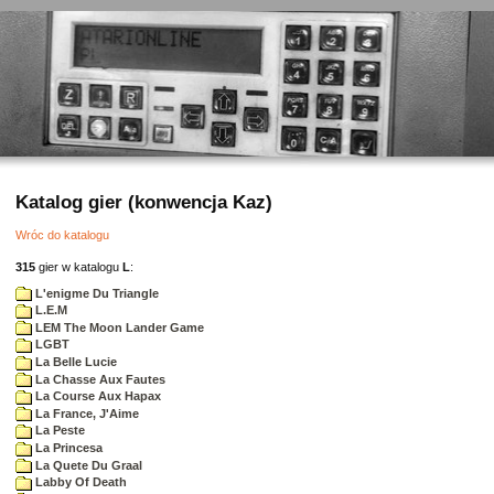
Katalog gier (konwencja Kaz)
Wróc do katalogu
315
gier w katalogu
L
:
L'enigme Du Triangle
L.E.M
LEM The Moon Lander Game
LGBT
La Belle Lucie
La Chasse Aux Fautes
La Course Aux Hapax
La France, J'Aime
La Peste
La Princesa
La Quete Du Graal
Labby Of Death