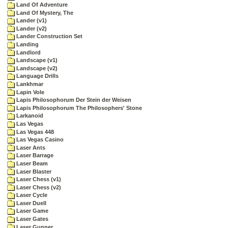
Land Of Adventure
Land Of Mystery, The
Lander (v1)
Lander (v2)
Lander Construction Set
Landing
Landlord
Landscape (v1)
Landscape (v2)
Language Drills
Lankhmar
Lapin Vole
Lapis Philosophorum Der Stein der Weisen
Lapis Philosophorum The Philosophers' Stone
Larkanoid
Las Vegas
Las Vegas 448
Las Vegas Casino
Laser Ants
Laser Barrage
Laser Beam
Laser Blaster
Laser Chess (v1)
Laser Chess (v2)
Laser Cycle
Laser Duell
Laser Game
Laser Gates
Laser Gunner