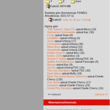
Y
Z
inne
Całość 3074 MB
Katalog gier (konwencja TOSEC)
Aktualizacja: 2021-07-11
Całość
,
md5
sha
(
7-Zip
,
TUGZip
)
Opisy gier
"Old Towers" (Atari ST)
opisał Misza (19)
Submarine Commander
opisał Kaz (36)
Frogs
opisał Xeen (0)
Choplifter!
opisał Urborg (0)
Joust
opisał Urborg (17)
Commando
opisał Urborg (35)
Mario Bros
opisał Urborg (13)
Xenophobe
opisał Urborg (36)
Robbo Forever
opisał tbxx (16)
Kolony 2106
opisał tbxx (3)
Archon II: Adept
opisał Urborg/TDC (9)
Spitfire Ace/Hellcat Ace
opisał Farscape (9)
Wyspa
opisał Kaz (9)
Archon
opisał Urborg/TDC (16)
The Last Starfighter
opisał TDC (30)
Dwie Wieże
opisał Muffy (19)
Basil The Great Mouse Detective
opisał Charlie
Cherry (125)
Inny Świat
opisał Charlie Cherry (17)
Inspektor
opisał Charlie Cherry (19)
Grand Prix Simulator
opisał Charlie Cherry (16)
«« nowsze
starsze »»
Wewnętrzne/Internals
Organizowanie imprez Atari - dyskusja