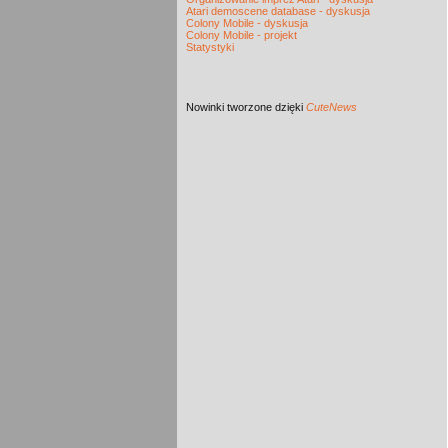
Atari demoscene database - dyskusja
Colony Mobile - dyskusja
Colony Mobile - projekt
Statystyki
Nowinki
tworzone dzięki
CuteNews