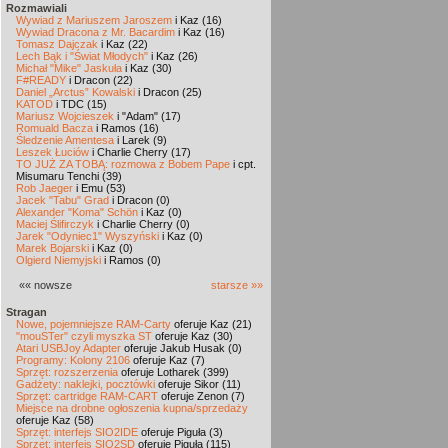
Rozmawiali
Wywiad z Mariuszem Jaroszem
i Kaz (16)
Wywiad Dracona z Mr. Bacardim
i Kaz (16)
Tomasz Dajczak
i Kaz (22)
Lech Bąk i "Świat Młodych"
i Kaz (26)
Michał "Mike" Jaskuła
i Kaz (30)
F#READY
i Dracon (22)
Daniel „Arctus” Kowalski
i Dracon (25)
KATOD
i TDC (15)
Mariusz Wojcieszek
i "Adam" (17)
Romuald Bacza
i Ramos (16)
Śledzenie Amentesa
i Larek (9)
Leszek Łuciów
i Charlie Cherry (17)
TO JUŻ ZA TOBĄ: rozmowa z Bobem Pape
i cpt.
Misumaru Tenchi (39)
Rob Jaeger
i Emu (53)
Jacek "Tabu" Grad
i Dracon (0)
Alexander "Koma" Schön
i Kaz (0)
Maciej Ślifirczyk
i Charlie Cherry (0)
Jarek "Odyniec1" Wyszyński
i Kaz (0)
Marek Bojarski
i Kaz (0)
Olgierd Niemyjski
i Ramos (0)
«« nowsze
starsze »»
Stragan
Nowe, pojemniejsze RAM-Carty
oferuje Kaz (21)
"mouSTer" czyli myszka ST
oferuje Kaz (30)
Atari USBJoy Adapter
oferuje Jakub Husak (0)
Programy: Kolony 2106
oferuje Kaz (7)
Sprzęt: rozszerzenia
oferuje Lotharek (399)
Gadżety: naklejki, pocztówki
oferuje Sikor (11)
Sprzęt: cartridge RAM-CART
oferuje Zenon (7)
Miejsce na drobne ogłoszenia kupna/sprzedaży
oferuje Kaz (58)
Sprzęt: interfejs SIO2IDE
oferuje Piguła (3)
Sprzęt: interfejs SIO2SD
oferuje Piguła (115)