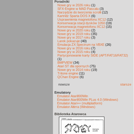
Poradniki
Nowe gry w 2026 roku
(1)
SFX-Engine w MAD Pascalu
(3)
Narzędzie do tworzenia scrolli
(12)
Kartridż Sparta DOS X
(6)
Usprawnienia magnetofonu XC12
(12)
Konserwacja stacji dysków 1050
(19)
Konserwacja magnetofonu XC12
(15)
Nowe gry w 2020 roku
(2)
Nowe gry w 2019 roku
(35)
Nowe gry w 2017 roku
(3)
Larek pokazuje
(40)
Emulacja ZX Spectrum na VBXE
(26)
Nowe gry w 2016 roku
(7)
Nowe gry w 2015 roku
(4)
Partycjonowanie karty SIDE (APT/FAT16/FAT32)
(1)
BMPVIEW
(34)
Atari ST dla opornych
(75)
Nowe gry w 2014 roku
(19)
Tritone engine
(11)
QChan Engine
(6)
nowsze
starsze
Emulatory
Emulator Atari800Win
Emulator Atari800Win PLus 4.0 (Windows)
Emulator Atari++ (multiplatform)
Emulator Altirra (Windows)
Biblioteka Atarowca