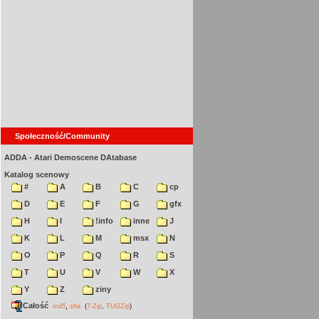
Społeczność/Community
ADDA - Atari Demoscene DAtabase
Katalog scenowy
#
A
B
C
cp
D
E
F
G
gfx
H
I
!info
inne
J
K
L
M
msx
N
O
P
Q
R
S
T
U
V
W
X
Y
Z
ziny
Całość
,
md5
sha
(
7-Zip
,
TUGZip
)