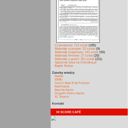
Czasopisma: 714 sztuk
(185)
Materiały scenowe: 32 sztuki
(9)
Materiały książkowe: 141 sztuk
(55)
Materiały firmowe: 27 sztuk
(20)
Materiały o grach: 351 sztuk
(211)
Spiżarnia Voya na Chomikuj.pl
Bajtek Redux
Zasoby wiedzy
Atariki
XWiki
Gury's Atari 8-bit Forever
Atarimania
Atari Archives
Drygol's Retro Hacks
XL Search
Kontakt
HI SCORE CAFÉ