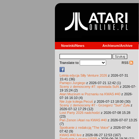
Nowinki/News
Archiwum/Archive
Translate to
RSS
Letnia edycja Silly Venture 2026
z 2026-07-31
15:41 (36)
Pamięci Jurgiego
z 2026-07-21 12:42 (1)
Sceny z demosceny #7: opowiada SuN
z 2026-07-
19 15:24 (2)
Atari Muzeum w Poznaniu na KWAS #40
z 2026-
07-16 16:10 (4)
Nie żyje kolega Pecuś
z 2026-07-13 18:00 (30)
Sceny z demosceny #7 - Grzegorz "Sun" Żyła
z
2026-07-12 17:29 (12)
Lost Party 2026 nadchodzi
z 2026-07-08 15:28
(23)
Pan Zenon i Atari na KWAS #40
z 2026-07-07 13:25
(7)
Spotkanie z redakcją "The Voice"
z 2026-07-04
07:42 (9)
KWAS #40 live
z 2026-06-27 12:53 (167)
Spotkanie z grupą USSR
z 2026-06-26 19:36 (11)