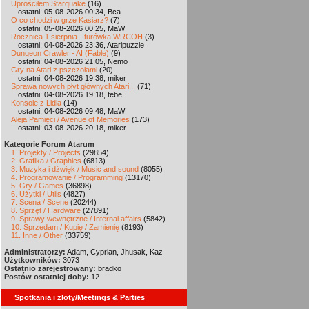
Uprościłem Starquake
(16)
ostatni: 05-08-2026 00:34, Bca
O co chodzi w grze Kasiarz?
(7)
ostatni: 05-08-2026 00:25, MaW
Rocznica 1 sierpnia - turówka WRCOH
(3)
ostatni: 04-08-2026 23:36, Ataripuzzle
Dungeon Crawler - AI (Fable)
(9)
ostatni: 04-08-2026 21:05, Nemo
Gry na Atari z pszczołami
(20)
ostatni: 04-08-2026 19:38, miker
Sprawa nowych płyt głównych Atari...
(71)
ostatni: 04-08-2026 19:18, tebe
Konsole z Lidla
(14)
ostatni: 04-08-2026 09:48, MaW
Aleja Pamięci / Avenue of Memories
(173)
ostatni: 03-08-2026 20:18, miker
Kategorie Forum Atarum
1. Projekty / Projects
(29854)
2. Grafika / Graphics
(6813)
3. Muzyka i dźwięk / Music and sound
(8055)
4. Programowanie / Programming
(13170)
5. Gry / Games
(36898)
6. Użytki / Utils
(4827)
7. Scena / Scene
(20244)
8. Sprzęt / Hardware
(27891)
9. Sprawy wewnętrzne / Internal affairs
(5842)
10. Sprzedam / Kupię / Zamienię
(8193)
11. Inne / Other
(33759)
Administratorzy:
Adam, Cyprian, Jhusak, Kaz
Użytkowników:
3073
Ostatnio zarejestrowany:
bradko
Postów ostatniej doby:
12
Spotkania i zloty/Meetings & Parties