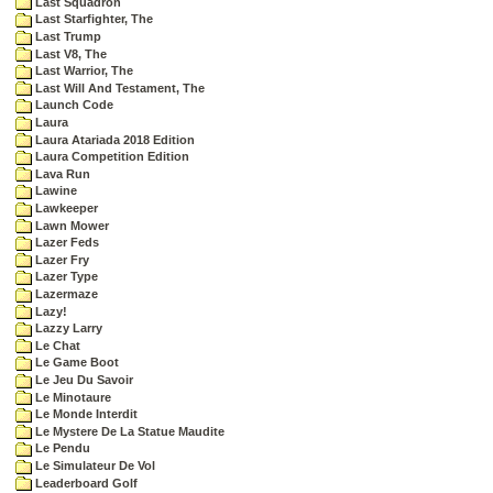
Last Squadron
Last Starfighter, The
Last Trump
Last V8, The
Last Warrior, The
Last Will And Testament, The
Launch Code
Laura
Laura Atariada 2018 Edition
Laura Competition Edition
Lava Run
Lawine
Lawkeeper
Lawn Mower
Lazer Feds
Lazer Fry
Lazer Type
Lazermaze
Lazy!
Lazzy Larry
Le Chat
Le Game Boot
Le Jeu Du Savoir
Le Minotaure
Le Monde Interdit
Le Mystere De La Statue Maudite
Le Pendu
Le Simulateur De Vol
Leaderboard Golf