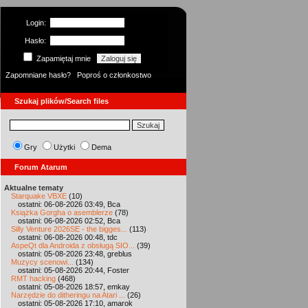
Login:
Hasło:
Zapamiętaj mnie
Zapomniane hasło?
Poproś o członkostwo
Szukaj plików/Search files
Gry
Użytki
Dema
Forum Atarum
Aktualne tematy
Starquake VBXE
(10)
ostatni: 06-08-2026 03:49, Bca
Książka Gorgha o asemblerze
(78)
ostatni: 06-08-2026 02:52, Bca
Silly Venture 2026SE - the bigges...
(113)
ostatni: 06-08-2026 00:48, tdc
AspeQt dla Androida z obsługą SIO...
(39)
ostatni: 05-08-2026 23:48, greblus
Muzycy scenowi...
(134)
ostatni: 05-08-2026 20:44, Foster
RMT hacking
(468)
ostatni: 05-08-2026 18:57, emkay
Narzędzie do ditheringu na Atari ...
(26)
ostatni: 05-08-2026 17:10, amarok