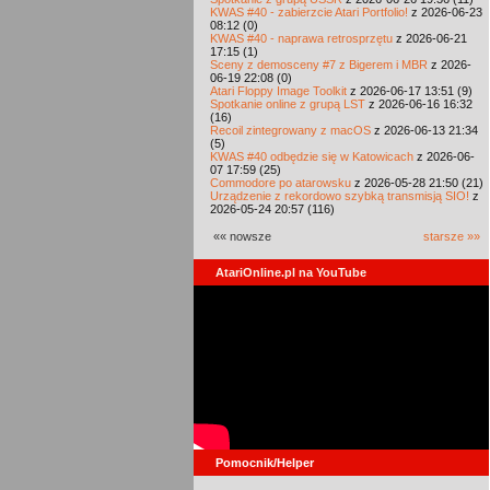
KWAS #40 - zabierzcie Atari Portfolio!
z 2026-06-23
08:12 (0)
KWAS #40 - naprawa retrosprzętu
z 2026-06-21
17:15 (1)
Sceny z demosceny #7 z Bigerem i MBR
z 2026-
06-19 22:08 (0)
Atari Floppy Image Toolkit
z 2026-06-17 13:51 (9)
Spotkanie online z grupą LST
z 2026-06-16 16:32
(16)
Recoil zintegrowany z macOS
z 2026-06-13 21:34
(5)
KWAS #40 odbędzie się w Katowicach
z 2026-06-
07 17:59 (25)
Commodore po atarowsku
z 2026-05-28 21:50 (21)
Urządzenie z rekordowo szybką transmisją SIO!
z
2026-05-24 20:57 (116)
«« nowsze
starsze »»
AtariOnline.pl na YouTube
Pomocnik/Helper