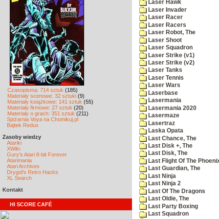
Laser Hawk
Laser Invader
Laser Racer
Laser Racers
Laser Robot, The
Laser Shoot
Laser Squadron
Laser Strike (v1)
Laser Strike (v2)
Laser Tanks
Laser Tennis
Laser Wars
Czasopisma: 714 sztuk
(185)
Laserbase
Materiały scenowe: 32 sztuki
(9)
Lasermania
Materiały książkowe: 141 sztuk
(55)
Materiały firmowe: 27 sztuk
(20)
Lasermania 2020
Materiały o grach: 351 sztuk
(211)
Lasermaze
Spiżarnia Voya na Chomikuj.pl
Lasertraz
Bajtek Redux
Laska Opata
Zasoby wiedzy
Last Chance, The
Atariki
Last Disk +, The
XWiki
Last Disk, The
Gury's Atari 8-bit Forever
Atarimania
Last Flight Of The Phoeni
Atari Archives
Last Guardian, The
Drygol's Retro Hacks
Last Ninja
XL Search
Last Ninja 2
Kontakt
Last Of The Dragons
Last Oldie, The
HI SCORE CAFÉ
Last Party Boxing
Last Squadron