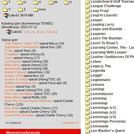
Leaderboard Golf Tourna
T
U
V
W
X
League Challenge
Y
Z
inne
Leap Frog!
Całość 3074 MB
Leap'in Lizards!
Leaper
Katalog gier (konwencja TOSEC)
Leaping Larry
Aktualizacja: 2021-07-11
Leaps and Bounds
Całość
,
md5
sha
(
7-Zip
,
TUGZip
)
Leapster
Learn The Number
Opisy gier
Learn To Read 1
"Old Towers" (Atari ST)
opisał Misza (19)
Submarine Commander
opisał Kaz (36)
Learning Center, The - La
Frogs
opisał Xeen (0)
Learning With Leeper
Choplifter!
opisał Urborg (0)
Leather Goddesses Of P
Joust
opisał Urborg (17)
Commando
opisał Urborg (35)
Leben
Mario Bros
opisał Urborg (13)
Legacy, The
Xenophobe
opisał Urborg (36)
Legenda
Robbo Forever
opisał tbxx (16)
Leggit!
Kolony 2106
opisał tbxx (3)
Archon II: Adept
opisał Urborg/TDC (9)
Legionnaire
Spitfire Ace/Hellcat Ace
opisał Farscape (9)
Lemans
Wyspa
opisał Kaz (9)
Lemingi
Archon
opisał Urborg/TDC (16)
The Last Starfighter
opisał TDC (30)
Lemmblaster
Dwie Wieże
opisał Muffy (19)
Lemming
Basil The Great Mouse Detective
opisał Charlie
Lemmingi
Cherry (125)
Lemmings (v1)
Inny Świat
opisał Charlie Cherry (17)
Inspektor
opisał Charlie Cherry (19)
Lemmings (v2)
Grand Prix Simulator
opisał Charlie Cherry (16)
Lemmings (v3)
Lemmings Prevision
«« nowsze
starsze »»
Lemonade
Leo Wanker's Quest
Wewnętrzne/Internals