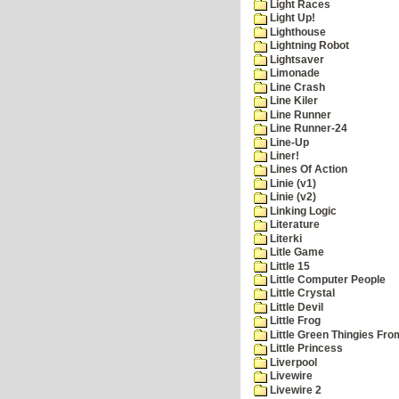
Light Races
Light Up!
Lighthouse
Lightning Robot
Lightsaver
Limonade
Line Crash
Line Kiler
Line Runner
Line Runner-24
Line-Up
Liner!
Lines Of Action
Linie (v1)
Linie (v2)
Linking Logic
Literature
Literki
Litle Game
Little 15
Little Computer People
Little Crystal
Little Devil
Little Frog
Little Green Thingies Fr
Little Princess
Liverpool
Livewire
Livewire 2