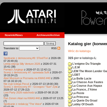
Nowinki/News
Archiwum/Archive
Katalog gier (konwe
Translate to
RSS
Wróc do katalogu
315
gier w katalogu
L
:
Spotkanie z demosceną #9: STeel/Tori
z 2026-08-
07 20:49 (6)
L'enigme Du Triangle
Letnia edycja Silly Venture 2026
z 2026-07-31
15:41 (38)
L.E.M
Pamięci Jurgiego
z 2026-07-21 12:42 (1)
LEM The Moon Lander G
Sceny z demosceny #7: opowiada SuN
z 2026-07-
LGBT
19 15:24 (2)
Atari Muzeum w Poznaniu na KWAS #40
z 2026-
La Belle Lucie
07-16 16:10 (4)
La Chasse Aux Fautes
Nie żyje kolega Pecuś
z 2026-07-13 18:00 (30)
La Course Aux Hapax
Sceny z demosceny #7 - Grzegorz "Sun" Żyła
z
La France, J'Aime
2026-07-12 17:29 (12)
Lost Party 2026 nadchodzi
z 2026-07-08 15:28
La Peste
(23)
La Princesa
Pan Zenon i Atari na KWAS #40
z 2026-07-07 13:25
La Quete Du Graal
(7)
Spotkanie z redakcją "The Voice"
z 2026-07-04
Labby Of Death
07:42 (9)