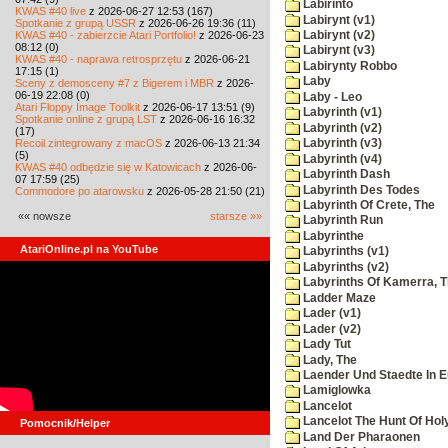
Labirinto
KWAS #40 live
z 2026-06-27 12:53 (167)
Labirynt (v1)
Spotkanie z grupą USSR
z 2026-06-26 19:36 (11)
KWAS #40 - zabierzcie Atari Portfolio!
z 2026-06-23
Labirynt (v2)
08:12 (0)
Labirynt (v3)
KWAS #40 - naprawa retrosprzętu
z 2026-06-21
Labirynty Robbo
17:15 (1)
Laby
Sceny z demosceny #7 z Bigerem i MBR
z 2026-
06-19 22:08 (0)
Laby - Leo
Atari Floppy Image Toolkit
z 2026-06-17 13:51 (9)
Labyrinth (v1)
Spotkanie online z grupą LST
z 2026-06-16 16:32
Labyrinth (v2)
(17)
Recoil zintegrowany z macOS
z 2026-06-13 21:34
Labyrinth (v3)
(5)
Labyrinth (v4)
KWAS #40 odbędzie się w Katowicach
z 2026-06-
Labyrinth Dash
07 17:59 (25)
Labyrinth Des Todes
Commodore po atarowsku
z 2026-05-28 21:50 (21)
Labyrinth Of Crete, The
«« nowsze
starsze »»
Labyrinth Run
Labyrinthe
AtariOnline.pl na YouTube
Labyrinths (v1)
Labyrinths (v2)
Labyrinths Of Kamerra, 
Ladder Maze
Lader (v1)
Lader (v2)
Lady Tut
Lady, The
Laender Und Staedte In 
Lamiglowka
Lancelot
Lancelot The Hunt Of Hol
Pomocnik/Helper
Land Der Pharaonen