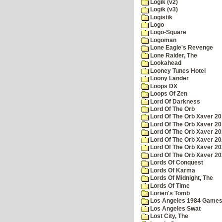
Logik (v2)
Logik (v3)
Logistik
Logo
Logo-Square
Logoman
Lone Eagle's Revenge
Lone Raider, The
Lookahead
Looney Tunes Hotel
Loony Lander
Loops DX
Loops Of Zen
Lord Of Darkness
Lord Of The Orb
Lord Of The Orb Xaver 2
Lord Of The Orb Xaver 2
Lord Of The Orb Xaver 2
Lord Of The Orb Xaver 2
Lord Of The Orb Xaver 2
Lord Of The Orb Xaver 2
Lords Of Conquest
Lords Of Karma
Lords Of Midnight, The
Lords Of Time
Lorien's Tomb
Los Angeles 1984 Game
Los Angeles Swat
Lost City, The