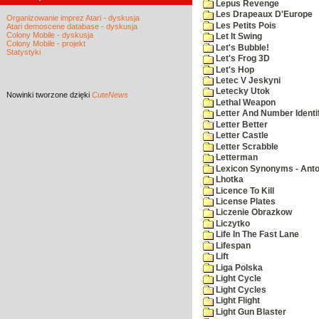
Lepus Revenge
Les Drapeaux D'Europe
Organizowanie imprez Atari - dyskusja
Les Petits Pois
Atari demoscene database - dyskusja
Colony Mobile - dyskusja
Let It Swing
Colony Mobile - projekt
Let's Bubble!
Statystyki
Let's Frog 3D
Let's Hop
Letec V Jeskyni
Letecky Utok
Nowinki
tworzone dzięki
CuteNews
Lethal Weapon
Letter And Number Identif
Letter Better
Letter Castle
Letter Scrabble
Letterman
Lexicon Synonyms - Ant
Lhotka
Licence To Kill
License Plates
Liczenie Obrazkow
Liczytko
Life In The Fast Lane
Lifespan
Lift
Liga Polska
Light Cycle
Light Cycles
Light Flight
Light Gun Blaster