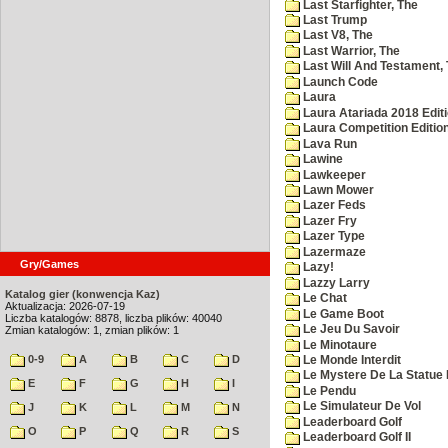
Last Starfighter, The
Last Trump
Last V8, The
Last Warrior, The
Last Will And Testament,
Launch Code
Laura
Laura Atariada 2018 Edit
Laura Competition Editio
Lava Run
Lawine
Lawkeeper
Lawn Mower
Lazer Feds
Lazer Fry
Lazer Type
Lazermaze
Gry/Games
Lazy!
Lazzy Larry
Katalog gier (konwencja Kaz)
Le Chat
Aktualizacja: 2026-07-19
Le Game Boot
Liczba katalogów: 8878, liczba plików: 40040
Le Jeu Du Savoir
Zmian katalogów: 1, zmian plików: 1
Le Minotaure
0-9
A
B
C
D
Le Monde Interdit
Le Mystere De La Statue 
E
F
G
H
I
Le Pendu
Le Simulateur De Vol
J
K
L
M
N
Leaderboard Golf
O
P
Q
R
S
Leaderboard Golf II