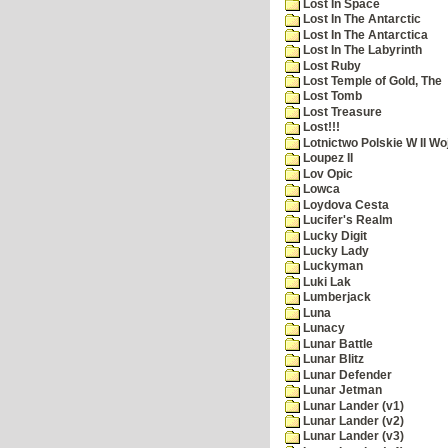
Lost In Space
Lost In The Antarctic
Lost In The Antarctica
Lost In The Labyrinth
Lost Ruby
Lost Temple of Gold, The
Lost Tomb
Lost Treasure
Lost!!!
Lotnictwo Polskie W II Wo
Loupez II
Lov Opic
Lowca
Loydova Cesta
Lucifer's Realm
Lucky Digit
Lucky Lady
Luckyman
Luki Lak
Lumberjack
Luna
Lunacy
Lunar Battle
Lunar Blitz
Lunar Defender
Lunar Jetman
Lunar Lander (v1)
Lunar Lander (v2)
Lunar Lander (v3)