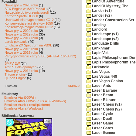
Land Of Adventure
Poradniki
Nowe gry w 2026 roku
(1)
Land Of Mystery, The
SFX-Engine w MAD Pascalu
(3)
Lander (v1)
Narzędzie do tworzenia scrolli
(12)
Lander (v2)
Kartridż Sparta DOS X
(6)
Usprawnienia magnetofonu XC12
(12)
Lander Construction Set
Konserwacja stacji dysków 1050
(19)
Landing
Konserwacja magnetofonu XC12
(15)
Landlord
Nowe gry w 2020 roku
(2)
Landscape (v1)
Nowe gry w 2019 roku
(35)
Nowe gry w 2017 roku
(3)
Landscape (v2)
Larek pokazuje
(40)
Language Drills
Emulacja ZX Spectrum na VBXE
(26)
Lankhmar
Nowe gry w 2016 roku
(7)
Nowe gry w 2015 roku
(4)
Lapin Vole
Partycjonowanie karty SIDE (APT/FAT16/FAT32)
Lapis Philosophorum Der 
(1)
Lapis Philosophorum The 
BMPVIEW
(34)
Larkanoid
Atari ST dla opornych
(75)
Nowe gry w 2014 roku
(19)
Las Vegas
Tritone engine
(11)
Las Vegas 448
QChan Engine
(6)
Las Vegas Casino
nowsze
starsze
Laser Ants
Laser Barrage
Emulatory
Laser Beam
Emulator Atari800Win
Laser Blaster
Emulator Atari800Win PLus 4.0 (Windows)
Laser Chess (v1)
Emulator Atari++ (multiplatform)
Emulator Altirra (Windows)
Laser Chess (v2)
Laser Cycle
Biblioteka Atarowca
Laser Duell
Laser Game
Laser Gates
Laser Gunner