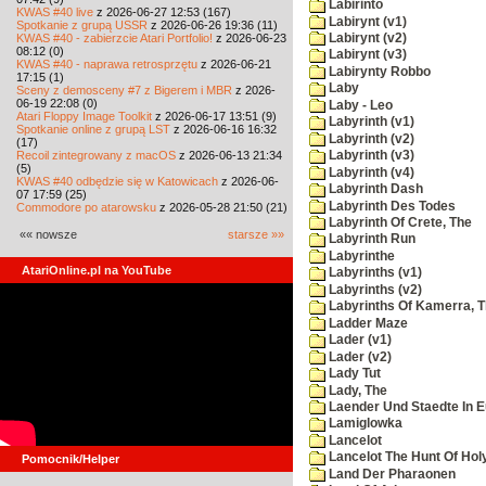
Labirinto
KWAS #40 live
z 2026-06-27 12:53 (167)
Labirynt (v1)
Spotkanie z grupą USSR
z 2026-06-26 19:36 (11)
KWAS #40 - zabierzcie Atari Portfolio!
z 2026-06-23
Labirynt (v2)
08:12 (0)
Labirynt (v3)
KWAS #40 - naprawa retrosprzętu
z 2026-06-21
Labirynty Robbo
17:15 (1)
Laby
Sceny z demosceny #7 z Bigerem i MBR
z 2026-
06-19 22:08 (0)
Laby - Leo
Atari Floppy Image Toolkit
z 2026-06-17 13:51 (9)
Labyrinth (v1)
Spotkanie online z grupą LST
z 2026-06-16 16:32
Labyrinth (v2)
(17)
Recoil zintegrowany z macOS
z 2026-06-13 21:34
Labyrinth (v3)
(5)
Labyrinth (v4)
KWAS #40 odbędzie się w Katowicach
z 2026-06-
Labyrinth Dash
07 17:59 (25)
Labyrinth Des Todes
Commodore po atarowsku
z 2026-05-28 21:50 (21)
Labyrinth Of Crete, The
«« nowsze
starsze »»
Labyrinth Run
Labyrinthe
AtariOnline.pl na YouTube
Labyrinths (v1)
Labyrinths (v2)
Labyrinths Of Kamerra, 
Ladder Maze
Lader (v1)
Lader (v2)
Lady Tut
Lady, The
Laender Und Staedte In 
Lamiglowka
Lancelot
Lancelot The Hunt Of Hol
Pomocnik/Helper
Land Der Pharaonen