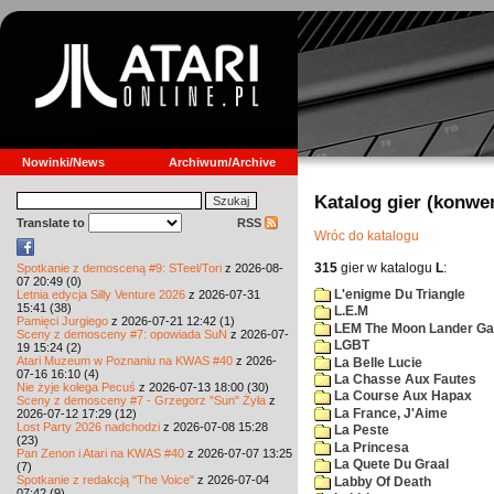
Nowinki/News
Archiwum/Archive
Katalog gier (konwe
Translate to
RSS
Wróc do katalogu
315
gier w katalogu
L
:
Spotkanie z demosceną #9: STeel/Tori
z 2026-08-
07 20:49 (0)
L'enigme Du Triangle
Letnia edycja Silly Venture 2026
z 2026-07-31
15:41 (38)
L.E.M
Pamięci Jurgiego
z 2026-07-21 12:42 (1)
LEM The Moon Lander G
Sceny z demosceny #7: opowiada SuN
z 2026-07-
LGBT
19 15:24 (2)
Atari Muzeum w Poznaniu na KWAS #40
z 2026-
La Belle Lucie
07-16 16:10 (4)
La Chasse Aux Fautes
Nie żyje kolega Pecuś
z 2026-07-13 18:00 (30)
La Course Aux Hapax
Sceny z demosceny #7 - Grzegorz "Sun" Żyła
z
La France, J'Aime
2026-07-12 17:29 (12)
Lost Party 2026 nadchodzi
z 2026-07-08 15:28
La Peste
(23)
La Princesa
Pan Zenon i Atari na KWAS #40
z 2026-07-07 13:25
La Quete Du Graal
(7)
Spotkanie z redakcją "The Voice"
z 2026-07-04
Labby Of Death
07:42 (9)