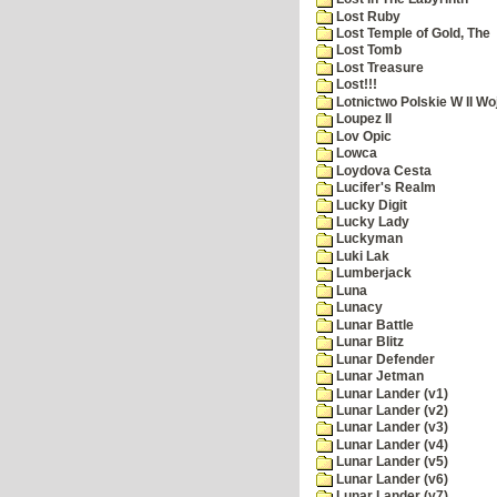
Lost Ruby
Lost Temple of Gold, The
Lost Tomb
Lost Treasure
Lost!!!
Lotnictwo Polskie W II Wo
Loupez II
Lov Opic
Lowca
Loydova Cesta
Lucifer's Realm
Lucky Digit
Lucky Lady
Luckyman
Luki Lak
Lumberjack
Luna
Lunacy
Lunar Battle
Lunar Blitz
Lunar Defender
Lunar Jetman
Lunar Lander (v1)
Lunar Lander (v2)
Lunar Lander (v3)
Lunar Lander (v4)
Lunar Lander (v5)
Lunar Lander (v6)
Lunar Lander (v7)