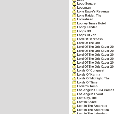
Logo-Square
Logoman
Lone Eagle's Revenge
Lone Raider, The
Lookahead
Looney Tunes Hotel
Loony Lander
Loops DX
Loops Of Zen
Lord Of Darkness
Lord Of The Orb
Lord Of The Orb Xaver 2
Lord Of The Orb Xaver 2
Lord Of The Orb Xaver 2
Lord Of The Orb Xaver 2
Lord Of The Orb Xaver 2
Lord Of The Orb Xaver 2
Lords Of Conquest
Lords Of Karma
Lords Of Midnight, The
Lords Of Time
Lorien's Tomb
Los Angeles 1984 Game
Los Angeles Swat
Lost City, The
Lost In Space
Lost In The Antarctic
Lost In The Antarctica
Lost In The Labyrinth