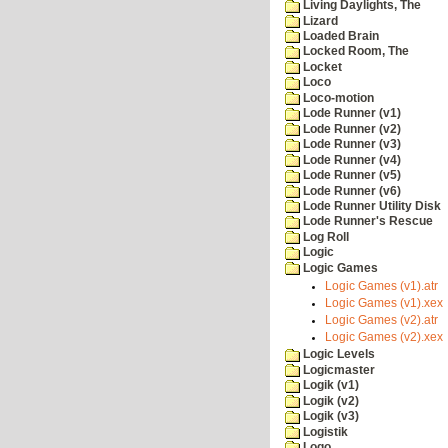
Living Daylights, The
Lizard
Loaded Brain
Locked Room, The
Locket
Loco
Loco-motion
Lode Runner (v1)
Lode Runner (v2)
Lode Runner (v3)
Lode Runner (v4)
Lode Runner (v5)
Lode Runner (v6)
Lode Runner Utility Disk
Lode Runner's Rescue
Log Roll
Logic
Logic Games
Logic Games (v1).atr
Logic Games (v1).xex
Logic Games (v2).atr
Logic Games (v2).xex
Logic Levels
Logicmaster
Logik (v1)
Logik (v2)
Logik (v3)
Logistik
Logo