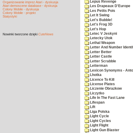
Lepus Revenge
Organizowanie imprez Atari - dyskusja
Atari demoscene database - dyskusja
Les Drapeaux D'Europe
Colony Mobile - dyskusja
Les Petits Pois
Colony Mobile - projekt
Let It Swing
Statystyki
Let's Bubble!
Let's Frog 3D
Let's Hop
Letec V Jeskyni
Nowinki
tworzone dzięki
CuteNews
Letecky Utok
Lethal Weapon
Letter And Number Identif
Letter Better
Letter Castle
Letter Scrabble
Letterman
Lexicon Synonyms - Ant
Lhotka
Licence To Kill
License Plates
Liczenie Obrazkow
Liczytko
Life In The Fast Lane
Lifespan
Lift
Liga Polska
Light Cycle
Light Cycles
Light Flight
Light Gun Blaster