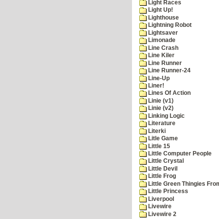
Light Races
Light Up!
Lighthouse
Lightning Robot
Lightsaver
Limonade
Line Crash
Line Kiler
Line Runner
Line Runner-24
Line-Up
Liner!
Lines Of Action
Linie (v1)
Linie (v2)
Linking Logic
Literature
Literki
Litle Game
Little 15
Little Computer People
Little Crystal
Little Devil
Little Frog
Little Green Thingies Fr
Little Princess
Liverpool
Livewire
Livewire 2