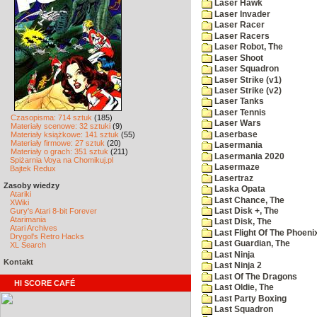
Laser Hawk
Laser Invader
Laser Racer
Laser Racers
Laser Robot, The
Laser Shoot
Laser Squadron
Laser Strike (v1)
Laser Strike (v2)
Laser Tanks
Laser Tennis
Czasopisma: 714 sztuk
(185)
Laser Wars
Materiały scenowe: 32 sztuki
(9)
Laserbase
Materiały książkowe: 141 sztuk
(55)
Materiały firmowe: 27 sztuk
(20)
Lasermania
Materiały o grach: 351 sztuk
(211)
Lasermania 2020
Spiżarnia Voya na Chomikuj.pl
Lasermaze
Bajtek Redux
Lasertraz
Zasoby wiedzy
Laska Opata
Atariki
Last Chance, The
XWiki
Gury's Atari 8-bit Forever
Last Disk +, The
Atarimania
Last Disk, The
Atari Archives
Last Flight Of The Phoeni
Drygol's Retro Hacks
Last Guardian, The
XL Search
Last Ninja
Kontakt
Last Ninja 2
Last Of The Dragons
HI SCORE CAFÉ
Last Oldie, The
Last Party Boxing
Last Squadron