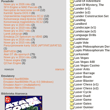
Land Of Adventure
Poradniki
Nowe gry w 2026 roku
(1)
Land Of Mystery, The
SFX-Engine w MAD Pascalu
(3)
Lander (v1)
Narzędzie do tworzenia scrolli
(12)
Lander (v2)
Kartridż Sparta DOS X
(6)
Usprawnienia magnetofonu XC12
(12)
Lander Construction Set
Konserwacja stacji dysków 1050
(19)
Landing
Konserwacja magnetofonu XC12
(15)
Landlord
Nowe gry w 2020 roku
(2)
Landscape (v1)
Nowe gry w 2019 roku
(35)
Nowe gry w 2017 roku
(3)
Landscape (v2)
Larek pokazuje
(40)
Language Drills
Emulacja ZX Spectrum na VBXE
(26)
Lankhmar
Nowe gry w 2016 roku
(7)
Nowe gry w 2015 roku
(4)
Lapin Vole
Partycjonowanie karty SIDE (APT/FAT16/FAT32)
Lapis Philosophorum Der 
(1)
Lapis Philosophorum The 
BMPVIEW
(34)
Larkanoid
Atari ST dla opornych
(75)
Nowe gry w 2014 roku
(19)
Las Vegas
Tritone engine
(11)
Las Vegas 448
QChan Engine
(6)
Las Vegas Casino
nowsze
starsze
Laser Ants
Laser Barrage
Emulatory
Laser Beam
Emulator Atari800Win
Laser Blaster
Emulator Atari800Win PLus 4.0 (Windows)
Laser Chess (v1)
Emulator Atari++ (multiplatform)
Emulator Altirra (Windows)
Laser Chess (v2)
Laser Cycle
Biblioteka Atarowca
Laser Duell
Laser Game
Laser Gates
Laser Gunner