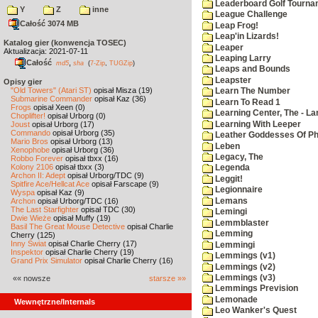
Leaderboard Golf Tourna
Y
Z
inne
League Challenge
Całość 3074 MB
Leap Frog!
Leap'in Lizards!
Katalog gier (konwencja TOSEC)
Leaper
Aktualizacja: 2021-07-11
Leaping Larry
Całość
,
md5
sha
(
7-Zip
,
TUGZip
)
Leaps and Bounds
Leapster
Opisy gier
"Old Towers" (Atari ST)
opisał Misza (19)
Learn The Number
Submarine Commander
opisał Kaz (36)
Learn To Read 1
Frogs
opisał Xeen (0)
Learning Center, The - La
Choplifter!
opisał Urborg (0)
Learning With Leeper
Joust
opisał Urborg (17)
Commando
opisał Urborg (35)
Leather Goddesses Of P
Mario Bros
opisał Urborg (13)
Leben
Xenophobe
opisał Urborg (36)
Legacy, The
Robbo Forever
opisał tbxx (16)
Kolony 2106
opisał tbxx (3)
Legenda
Archon II: Adept
opisał Urborg/TDC (9)
Leggit!
Spitfire Ace/Hellcat Ace
opisał Farscape (9)
Legionnaire
Wyspa
opisał Kaz (9)
Lemans
Archon
opisał Urborg/TDC (16)
The Last Starfighter
opisał TDC (30)
Lemingi
Dwie Wieże
opisał Muffy (19)
Lemmblaster
Basil The Great Mouse Detective
opisał Charlie
Lemming
Cherry (125)
Inny Świat
opisał Charlie Cherry (17)
Lemmingi
Inspektor
opisał Charlie Cherry (19)
Lemmings (v1)
Grand Prix Simulator
opisał Charlie Cherry (16)
Lemmings (v2)
Lemmings (v3)
«« nowsze
starsze »»
Lemmings Prevision
Lemonade
Wewnętrzne/Internals
Leo Wanker's Quest