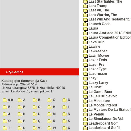
Last Starfighter, The
Last Trump
Last V8, The
Last Warrior, The
Last Will And Testament,
Launch Code
Laura
Laura Atariada 2018 Edit
Laura Competition Editio
Lava Run
Lawine
Lawkeeper
Lawn Mower
Lazer Feds
Lazer Fry
Lazer Type
Gry/Games
Lazermaze
Lazy!
Katalog gier (konwencja Kaz)
Lazzy Larry
Aktualizacja: 2026-07-19
Le Chat
Liczba katalogów: 8878, liczba plików: 40040
Zmian katalogów: 1, zmian plików: 1
Le Game Boot
Le Jeu Du Savoir
0-9
A
B
C
D
Le Minotaure
Le Monde Interdit
E
F
G
H
I
Le Mystere De La Statue 
J
K
L
M
N
Le Pendu
Le Simulateur De Vol
O
P
Q
R
S
Leaderboard Golf
T
U
V
W
X
Leaderboard Golf II