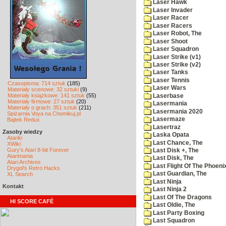
Laser Hawk
Laser Invader
Laser Racer
Laser Racers
Laser Robot, The
Laser Shoot
Laser Squadron
Laser Strike (v1)
Laser Strike (v2)
Laser Tanks
Laser Tennis
Czasopisma: 714 sztuk
(185)
Laser Wars
Materiały scenowe: 32 sztuki
(9)
Materiały książkowe: 141 sztuk
(55)
Laserbase
Materiały firmowe: 27 sztuk
(20)
Lasermania
Materiały o grach: 351 sztuk
(211)
Lasermania 2020
Spiżarnia Voya na Chomikuj.pl
Lasermaze
Bajtek Redux
Lasertraz
Zasoby wiedzy
Laska Opata
Atariki
Last Chance, The
XWiki
Gury's Atari 8-bit Forever
Last Disk +, The
Atarimania
Last Disk, The
Atari Archives
Last Flight Of The Phoeni
Drygol's Retro Hacks
Last Guardian, The
XL Search
Last Ninja
Kontakt
Last Ninja 2
Last Of The Dragons
HI SCORE CAFÉ
Last Oldie, The
Last Party Boxing
Last Squadron