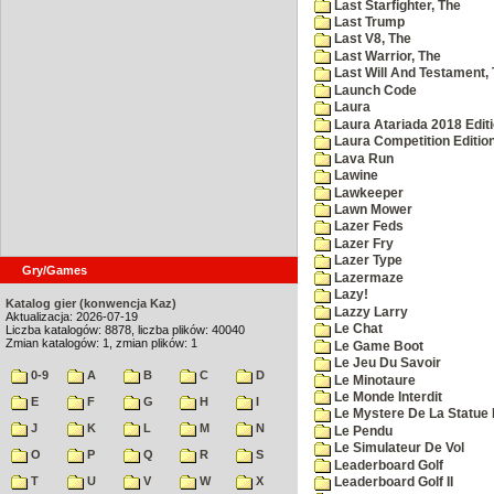
Last Starfighter, The
Last Trump
Last V8, The
Last Warrior, The
Last Will And Testament,
Launch Code
Laura
Laura Atariada 2018 Edit
Laura Competition Editio
Lava Run
Lawine
Lawkeeper
Lawn Mower
Lazer Feds
Lazer Fry
Lazer Type
Gry/Games
Lazermaze
Lazy!
Katalog gier (konwencja Kaz)
Lazzy Larry
Aktualizacja: 2026-07-19
Le Chat
Liczba katalogów: 8878, liczba plików: 40040
Zmian katalogów: 1, zmian plików: 1
Le Game Boot
Le Jeu Du Savoir
0-9
A
B
C
D
Le Minotaure
Le Monde Interdit
E
F
G
H
I
Le Mystere De La Statue 
J
K
L
M
N
Le Pendu
Le Simulateur De Vol
O
P
Q
R
S
Leaderboard Golf
T
U
V
W
X
Leaderboard Golf II