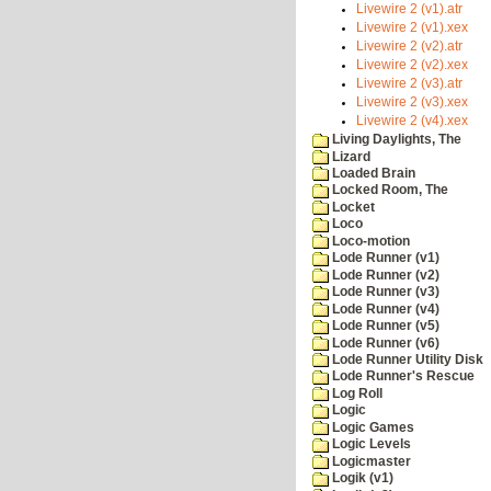
Livewire 2 (v1).atr
Livewire 2 (v1).xex
Livewire 2 (v2).atr
Livewire 2 (v2).xex
Livewire 2 (v3).atr
Livewire 2 (v3).xex
Livewire 2 (v4).xex
Living Daylights, The
Lizard
Loaded Brain
Locked Room, The
Locket
Loco
Loco-motion
Lode Runner (v1)
Lode Runner (v2)
Lode Runner (v3)
Lode Runner (v4)
Lode Runner (v5)
Lode Runner (v6)
Lode Runner Utility Disk
Lode Runner's Rescue
Log Roll
Logic
Logic Games
Logic Levels
Logicmaster
Logik (v1)