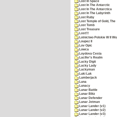
Lost In Space
Lost In The Antarctic
Lost In The Antarctica
Lost In The Labyrinth
Lost Ruby
Lost Temple of Gold, The
Lost Tomb
Lost Treasure
Lost!!!
Lotnictwo Polskie W II Wo
Loupez II
Lov Opic
Lowca
Loydova Cesta
Lucifer's Realm
Lucky Digit
Lucky Lady
Luckyman
Luki Lak
Lumberjack
Luna
Lunacy
Lunar Battle
Lunar Blitz
Lunar Defender
Lunar Jetman
Lunar Lander (v1)
Lunar Lander (v2)
Lunar Lander (v3)