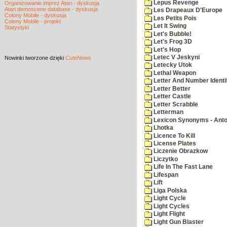
Lepus Revenge
Organizowanie imprez Atari - dyskusja
Atari demoscene database - dyskusja
Les Drapeaux D'Europe
Colony Mobile - dyskusja
Les Petits Pois
Colony Mobile - projekt
Let It Swing
Statystyki
Let's Bubble!
Let's Frog 3D
Let's Hop
Letec V Jeskyni
Nowinki
tworzone dzięki
CuteNews
Letecky Utok
Lethal Weapon
Letter And Number Identif
Letter Better
Letter Castle
Letter Scrabble
Letterman
Lexicon Synonyms - Ant
Lhotka
Licence To Kill
License Plates
Liczenie Obrazkow
Liczytko
Life In The Fast Lane
Lifespan
Lift
Liga Polska
Light Cycle
Light Cycles
Light Flight
Light Gun Blaster