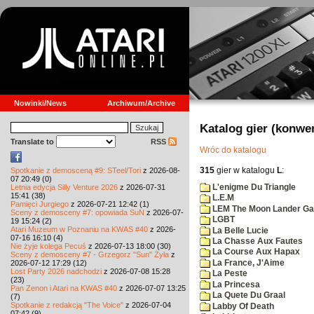
Nowinki/News
Archiwum/Archive
Katalog gier (konwe
Translate to
RSS
Wróc do katalogu
315
gier w katalogu
L
:
Spotkanie z demosceną #9: STeel/Tori
z 2026-08-
07 20:49 (0)
L'enigme Du Triangle
Letnia edycja Silly Venture 2026
z 2026-07-31
15:41 (38)
L.E.M
Pamięci Jurgiego
z 2026-07-21 12:42 (1)
LEM The Moon Lander G
Sceny z demosceny #7: opowiada SuN
z 2026-07-
LGBT
19 15:24 (2)
Atari Muzeum w Poznaniu na KWAS #40
z 2026-
La Belle Lucie
07-16 16:10 (4)
La Chasse Aux Fautes
Nie żyje kolega Pecuś
z 2026-07-13 18:00 (30)
La Course Aux Hapax
Sceny z demosceny #7 - Grzegorz "Sun" Żyła
z
La France, J'Aime
2026-07-12 17:29 (12)
Lost Party 2026 nadchodzi
z 2026-07-08 15:28
La Peste
(23)
La Princesa
Pan Zenon i Atari na KWAS #40
z 2026-07-07 13:25
La Quete Du Graal
(7)
Spotkanie z redakcją "The Voice"
z 2026-07-04
Labby Of Death
07:42 (9)