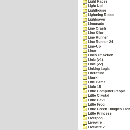
Light Races
Light Up!
Lighthouse
Lightning Robot
Lightsaver
Limonade
Line Crash
Line Kiler
Line Runner
Line Runner-24
Line-Up
Liner!
Lines Of Action
Linie (v1)
Linie (v2)
Linking Logic
Literature
Literki
Litle Game
Little 15
Little Computer People
Little Crystal
Little Devil
Little Frog
Little Green Thingies Fr
Little Princess
Liverpool
Livewire
Livewire 2