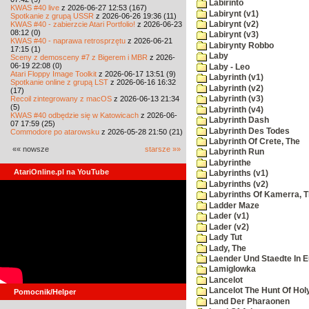
Labirinto
KWAS #40 live
z 2026-06-27 12:53 (167)
Labirynt (v1)
Spotkanie z grupą USSR
z 2026-06-26 19:36 (11)
KWAS #40 - zabierzcie Atari Portfolio!
z 2026-06-23
Labirynt (v2)
08:12 (0)
Labirynt (v3)
KWAS #40 - naprawa retrosprzętu
z 2026-06-21
Labirynty Robbo
17:15 (1)
Laby
Sceny z demosceny #7 z Bigerem i MBR
z 2026-
06-19 22:08 (0)
Laby - Leo
Atari Floppy Image Toolkit
z 2026-06-17 13:51 (9)
Labyrinth (v1)
Spotkanie online z grupą LST
z 2026-06-16 16:32
Labyrinth (v2)
(17)
Recoil zintegrowany z macOS
z 2026-06-13 21:34
Labyrinth (v3)
(5)
Labyrinth (v4)
KWAS #40 odbędzie się w Katowicach
z 2026-06-
Labyrinth Dash
07 17:59 (25)
Labyrinth Des Todes
Commodore po atarowsku
z 2026-05-28 21:50 (21)
Labyrinth Of Crete, The
«« nowsze
starsze »»
Labyrinth Run
Labyrinthe
AtariOnline.pl na YouTube
Labyrinths (v1)
Labyrinths (v2)
Labyrinths Of Kamerra, 
Ladder Maze
Lader (v1)
Lader (v2)
Lady Tut
Lady, The
Laender Und Staedte In 
Lamiglowka
Lancelot
Lancelot The Hunt Of Hol
Pomocnik/Helper
Land Der Pharaonen