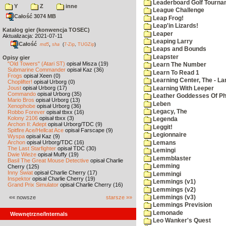
Leaderboard Golf Tourna
Y
Z
inne
League Challenge
Całość 3074 MB
Leap Frog!
Leap'in Lizards!
Katalog gier (konwencja TOSEC)
Leaper
Aktualizacja: 2021-07-11
Leaping Larry
Całość
,
md5
sha
(
7-Zip
,
TUGZip
)
Leaps and Bounds
Leapster
Opisy gier
"Old Towers" (Atari ST)
opisał Misza (19)
Learn The Number
Submarine Commander
opisał Kaz (36)
Learn To Read 1
Frogs
opisał Xeen (0)
Learning Center, The - La
Choplifter!
opisał Urborg (0)
Joust
opisał Urborg (17)
Learning With Leeper
Commando
opisał Urborg (35)
Leather Goddesses Of P
Mario Bros
opisał Urborg (13)
Leben
Xenophobe
opisał Urborg (36)
Legacy, The
Robbo Forever
opisał tbxx (16)
Kolony 2106
opisał tbxx (3)
Legenda
Archon II: Adept
opisał Urborg/TDC (9)
Leggit!
Spitfire Ace/Hellcat Ace
opisał Farscape (9)
Legionnaire
Wyspa
opisał Kaz (9)
Archon
opisał Urborg/TDC (16)
Lemans
The Last Starfighter
opisał TDC (30)
Lemingi
Dwie Wieże
opisał Muffy (19)
Lemmblaster
Basil The Great Mouse Detective
opisał Charlie
Lemming
Cherry (125)
Inny Świat
opisał Charlie Cherry (17)
Lemmingi
Inspektor
opisał Charlie Cherry (19)
Lemmings (v1)
Grand Prix Simulator
opisał Charlie Cherry (16)
Lemmings (v2)
«« nowsze
starsze »»
Lemmings (v3)
Lemmings Prevision
Lemonade
Wewnętrzne/Internals
Leo Wanker's Quest