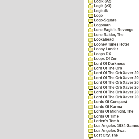
Logik (v2)
Logik (v3)
Logistik
Logo
Logo-Square
Logoman
Lone Eagle's Revenge
Lone Raider, The
Lookahead
Looney Tunes Hotel
Loony Lander
Loops DX
Loops Of Zen
Lord Of Darkness
Lord Of The Orb
Lord Of The Orb Xaver 2
Lord Of The Orb Xaver 2
Lord Of The Orb Xaver 2
Lord Of The Orb Xaver 2
Lord Of The Orb Xaver 2
Lord Of The Orb Xaver 2
Lords Of Conquest
Lords Of Karma
Lords Of Midnight, The
Lords Of Time
Lorien's Tomb
Los Angeles 1984 Game
Los Angeles Swat
Lost City, The