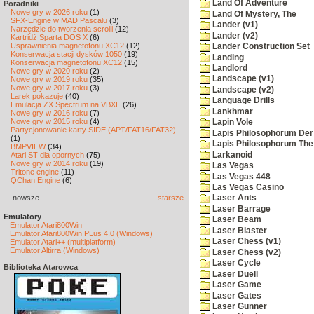
Land Of Adventure
Poradniki
Nowe gry w 2026 roku
(1)
Land Of Mystery, The
SFX-Engine w MAD Pascalu
(3)
Lander (v1)
Narzędzie do tworzenia scrolli
(12)
Lander (v2)
Kartridż Sparta DOS X
(6)
Usprawnienia magnetofonu XC12
(12)
Lander Construction Set
Konserwacja stacji dysków 1050
(19)
Landing
Konserwacja magnetofonu XC12
(15)
Landlord
Nowe gry w 2020 roku
(2)
Landscape (v1)
Nowe gry w 2019 roku
(35)
Nowe gry w 2017 roku
(3)
Landscape (v2)
Larek pokazuje
(40)
Language Drills
Emulacja ZX Spectrum na VBXE
(26)
Lankhmar
Nowe gry w 2016 roku
(7)
Nowe gry w 2015 roku
(4)
Lapin Vole
Partycjonowanie karty SIDE (APT/FAT16/FAT32)
Lapis Philosophorum Der 
(1)
Lapis Philosophorum The 
BMPVIEW
(34)
Larkanoid
Atari ST dla opornych
(75)
Nowe gry w 2014 roku
(19)
Las Vegas
Tritone engine
(11)
Las Vegas 448
QChan Engine
(6)
Las Vegas Casino
nowsze
starsze
Laser Ants
Laser Barrage
Emulatory
Laser Beam
Emulator Atari800Win
Laser Blaster
Emulator Atari800Win PLus 4.0 (Windows)
Laser Chess (v1)
Emulator Atari++ (multiplatform)
Emulator Altirra (Windows)
Laser Chess (v2)
Laser Cycle
Biblioteka Atarowca
Laser Duell
Laser Game
Laser Gates
Laser Gunner