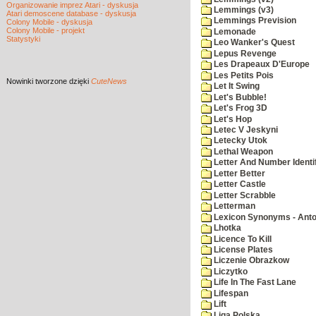
Organizowanie imprez Atari - dyskusja
Lemmings (v3)
Atari demoscene database - dyskusja
Lemmings Prevision
Colony Mobile - dyskusja
Colony Mobile - projekt
Lemonade
Statystyki
Leo Wanker's Quest
Lepus Revenge
Les Drapeaux D'Europe
Les Petits Pois
Nowinki
tworzone dzięki
CuteNews
Let It Swing
Let's Bubble!
Let's Frog 3D
Let's Hop
Letec V Jeskyni
Letecky Utok
Lethal Weapon
Letter And Number Identif
Letter Better
Letter Castle
Letter Scrabble
Letterman
Lexicon Synonyms - Ant
Lhotka
Licence To Kill
License Plates
Liczenie Obrazkow
Liczytko
Life In The Fast Lane
Lifespan
Lift
Liga Polska