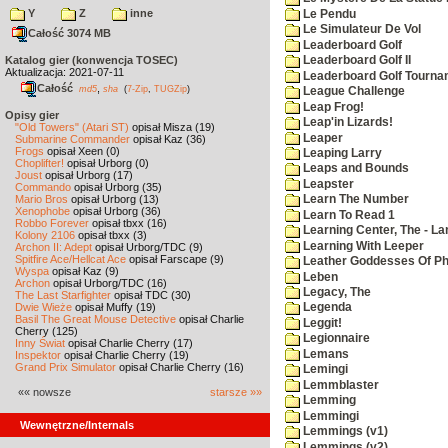
Y
Z
inne
Le Pendu
Le Simulateur De Vol
Całość 3074 MB
Leaderboard Golf
Katalog gier (konwencja TOSEC)
Leaderboard Golf II
Aktualizacja: 2021-07-11
Leaderboard Golf Tourna
Całość
,
md5
sha
(
7-Zip
,
TUGZip
)
League Challenge
Leap Frog!
Opisy gier
Leap'in Lizards!
"Old Towers" (Atari ST)
opisał Misza (19)
Leaper
Submarine Commander
opisał Kaz (36)
Frogs
opisał Xeen (0)
Leaping Larry
Choplifter!
opisał Urborg (0)
Leaps and Bounds
Joust
opisał Urborg (17)
Leapster
Commando
opisał Urborg (35)
Mario Bros
opisał Urborg (13)
Learn The Number
Xenophobe
opisał Urborg (36)
Learn To Read 1
Robbo Forever
opisał tbxx (16)
Learning Center, The - La
Kolony 2106
opisał tbxx (3)
Learning With Leeper
Archon II: Adept
opisał Urborg/TDC (9)
Spitfire Ace/Hellcat Ace
opisał Farscape (9)
Leather Goddesses Of P
Wyspa
opisał Kaz (9)
Leben
Archon
opisał Urborg/TDC (16)
Legacy, The
The Last Starfighter
opisał TDC (30)
Dwie Wieże
opisał Muffy (19)
Legenda
Basil The Great Mouse Detective
opisał Charlie
Leggit!
Cherry (125)
Legionnaire
Inny Świat
opisał Charlie Cherry (17)
Lemans
Inspektor
opisał Charlie Cherry (19)
Grand Prix Simulator
opisał Charlie Cherry (16)
Lemingi
Lemmblaster
«« nowsze
starsze »»
Lemming
Lemmingi
Wewnętrzne/Internals
Lemmings (v1)
Lemmings (v2)