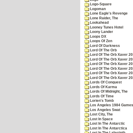
Logo-Square
Logoman
Lone Eagle's Revenge
Lone Raider, The
Lookahead
Looney Tunes Hotel
Loony Lander
Loops DX
Loops Of Zen
Lord Of Darkness
Lord Of The Orb
Lord Of The Orb Xaver 2
Lord Of The Orb Xaver 2
Lord Of The Orb Xaver 2
Lord Of The Orb Xaver 2
Lord Of The Orb Xaver 2
Lord Of The Orb Xaver 2
Lords Of Conquest
Lords Of Karma
Lords Of Midnight, The
Lords Of Time
Lorien's Tomb
Los Angeles 1984 Game
Los Angeles Swat
Lost City, The
Lost In Space
Lost In The Antarctic
Lost In The Antarctica
Lost In The Labyrinth