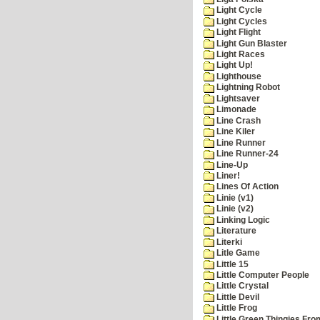
Light Cycle
Light Cycles
Light Flight
Light Gun Blaster
Light Races
Light Up!
Lighthouse
Lightning Robot
Lightsaver
Limonade
Line Crash
Line Kiler
Line Runner
Line Runner-24
Line-Up
Liner!
Lines Of Action
Linie (v1)
Linie (v2)
Linking Logic
Literature
Literki
Litle Game
Little 15
Little Computer People
Little Crystal
Little Devil
Little Frog
Little Green Thingies Fr