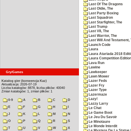
Last Of The Dragons
Last Oldie, The
Last Party Boxing
Last Squadron
Last Starfighter, The
Last Trump
Last V8, The
Last Warrior, The
Last Will And Testament,
Launch Code
Laura
Laura Atariada 2018 Edit
Laura Competition Editio
Lava Run
Lawine
Lawkeeper
Gry/Games
Lawn Mower
Katalog gier (konwencja Kaz)
Lazer Feds
Aktualizacja: 2026-07-19
Lazer Fry
Liczba katalogów: 8878, liczba plików: 40040
Lazer Type
Zmian katalogów: 1, zmian plików: 1
Lazermaze
Lazy!
0-9
A
B
C
D
Lazzy Larry
E
F
G
H
I
Le Chat
Le Game Boot
J
K
L
M
N
Le Jeu Du Savoir
O
P
Q
R
S
Le Minotaure
Le Monde Interdit
T
U
V
W
X
Le Mystere De La Statue 