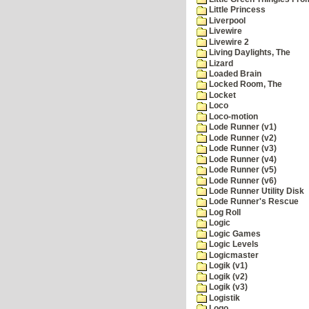
Little Princess
Liverpool
Livewire
Livewire 2
Living Daylights, The
Lizard
Loaded Brain
Locked Room, The
Locket
Loco
Loco-motion
Lode Runner (v1)
Lode Runner (v2)
Lode Runner (v3)
Lode Runner (v4)
Lode Runner (v5)
Lode Runner (v6)
Lode Runner Utility Disk
Lode Runner's Rescue
Log Roll
Logic
Logic Games
Logic Levels
Logicmaster
Logik (v1)
Logik (v2)
Logik (v3)
Logistik
Logo