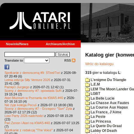
Nowinki/News
Archiwum/Archive
Katalog gier (konwe
Translate to
RSS
Wróc do katalogu
315
gier w katalogu
L
:
Spotkanie z demosceną #9: STeel/Tori
z 2026-08-
07 20:49 (6)
L'enigme Du Triangle
Letnia edycja Silly Venture 2026
z 2026-07-31
15:41 (38)
L.E.M
Pamięci Jurgiego
z 2026-07-21 12:42 (1)
LEM The Moon Lander G
Sceny z demosceny #7: opowiada SuN
z 2026-07-
LGBT
19 15:24 (2)
Atari Muzeum w Poznaniu na KWAS #40
z 2026-
La Belle Lucie
07-16 16:10 (4)
La Chasse Aux Fautes
Nie żyje kolega Pecuś
z 2026-07-13 18:00 (30)
La Course Aux Hapax
Sceny z demosceny #7 - Grzegorz "Sun" Żyła
z
La France, J'Aime
2026-07-12 17:29 (12)
Lost Party 2026 nadchodzi
z 2026-07-08 15:28
La Peste
(23)
La Princesa
Pan Zenon i Atari na KWAS #40
z 2026-07-07 13:25
La Quete Du Graal
(7)
Spotkanie z redakcją "The Voice"
z 2026-07-04
Labby Of Death
07:42 (9)