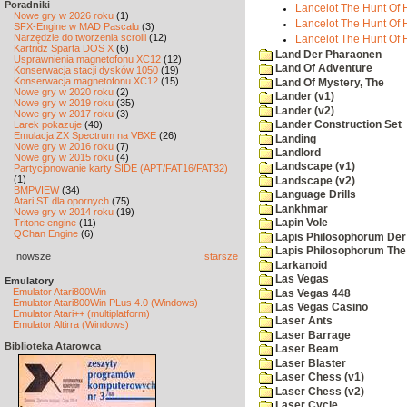
Poradniki
Lancelot The Hunt Of H
Nowe gry w 2026 roku
(1)
Lancelot The Hunt Of H
SFX-Engine w MAD Pascalu
(3)
Narzędzie do tworzenia scrolli
(12)
Lancelot The Hunt Of H
Kartridż Sparta DOS X
(6)
Land Der Pharaonen
Usprawnienia magnetofonu XC12
(12)
Land Of Adventure
Konserwacja stacji dysków 1050
(19)
Konserwacja magnetofonu XC12
(15)
Land Of Mystery, The
Nowe gry w 2020 roku
(2)
Lander (v1)
Nowe gry w 2019 roku
(35)
Lander (v2)
Nowe gry w 2017 roku
(3)
Larek pokazuje
(40)
Lander Construction Set
Emulacja ZX Spectrum na VBXE
(26)
Landing
Nowe gry w 2016 roku
(7)
Landlord
Nowe gry w 2015 roku
(4)
Landscape (v1)
Partycjonowanie karty SIDE (APT/FAT16/FAT32)
(1)
Landscape (v2)
BMPVIEW
(34)
Language Drills
Atari ST dla opornych
(75)
Lankhmar
Nowe gry w 2014 roku
(19)
Tritone engine
(11)
Lapin Vole
QChan Engine
(6)
Lapis Philosophorum Der 
Lapis Philosophorum The 
nowsze
starsze
Larkanoid
Las Vegas
Emulatory
Emulator Atari800Win
Las Vegas 448
Emulator Atari800Win PLus 4.0 (Windows)
Las Vegas Casino
Emulator Atari++ (multiplatform)
Laser Ants
Emulator Altirra (Windows)
Laser Barrage
Biblioteka Atarowca
Laser Beam
Laser Blaster
Laser Chess (v1)
Laser Chess (v2)
Laser Cycle