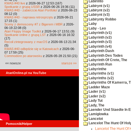
Labirinto
KWAS #40 live
z 2026-06-27 12:53 (167)
Labirynt (v1)
Spotkanie z grupą USSR
z 2026-06-26 19:36 (11)
KWAS #40 - zabierzcie Atari Portfolio!
z 2026-06-23
Labirynt (v2)
08:12 (0)
Labirynt (v3)
KWAS #40 - naprawa retrosprzętu
z 2026-06-21
Labirynty Robbo
17:15 (1)
Laby
Sceny z demosceny #7 z Bigerem i MBR
z 2026-
06-19 22:08 (0)
Laby - Leo
Atari Floppy Image Toolkit
z 2026-06-17 13:51 (9)
Labyrinth (v1)
Spotkanie online z grupą LST
z 2026-06-16 16:32
Labyrinth (v2)
(17)
Recoil zintegrowany z macOS
z 2026-06-13 21:34
Labyrinth (v3)
(5)
Labyrinth (v4)
KWAS #40 odbędzie się w Katowicach
z 2026-06-
Labyrinth Dash
07 17:59 (25)
Labyrinth Des Todes
Commodore po atarowsku
z 2026-05-28 21:50 (21)
Labyrinth Of Crete, The
«« nowsze
starsze »»
Labyrinth Run
Labyrinthe
AtariOnline.pl na YouTube
Labyrinths (v1)
Labyrinths (v2)
Labyrinths Of Kamerra, 
Ladder Maze
Lader (v1)
Lader (v2)
Lady Tut
Lady, The
Laender Und Staedte In 
Lamiglowka
Lancelot
Lancelot The Hunt Of Hol
Pomocnik/Helper
Lancelot The Hunt Of H