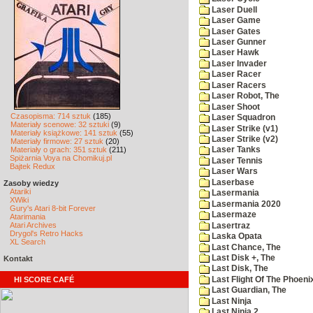
Laser Duell
Laser Game
Laser Gates
Laser Gunner
Laser Hawk
Laser Invader
Laser Racer
Laser Racers
Laser Robot, The
Laser Shoot
Czasopisma: 714 sztuk
(185)
Laser Squadron
Materiały scenowe: 32 sztuki
(9)
Laser Strike (v1)
Materiały książkowe: 141 sztuk
(55)
Laser Strike (v2)
Materiały firmowe: 27 sztuk
(20)
Materiały o grach: 351 sztuk
(211)
Laser Tanks
Spiżarnia Voya na Chomikuj.pl
Laser Tennis
Bajtek Redux
Laser Wars
Laserbase
Zasoby wiedzy
Atariki
Lasermania
XWiki
Lasermania 2020
Gury's Atari 8-bit Forever
Lasermaze
Atarimania
Atari Archives
Lasertraz
Drygol's Retro Hacks
Laska Opata
XL Search
Last Chance, The
Last Disk +, The
Kontakt
Last Disk, The
Last Flight Of The Phoeni
HI SCORE CAFÉ
Last Guardian, The
Last Ninja
Last Ninja 2