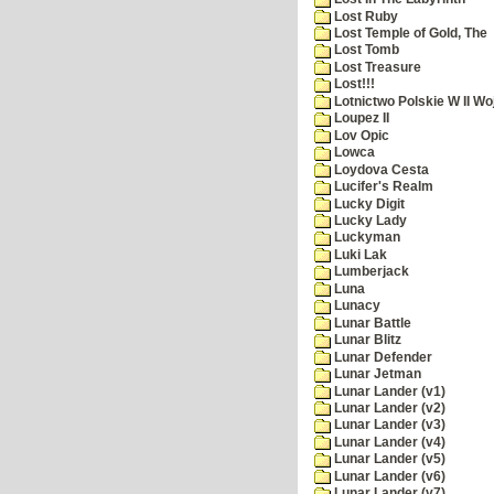
Lost Ruby
Lost Temple of Gold, The
Lost Tomb
Lost Treasure
Lost!!!
Lotnictwo Polskie W II Wo
Loupez II
Lov Opic
Lowca
Loydova Cesta
Lucifer's Realm
Lucky Digit
Lucky Lady
Luckyman
Luki Lak
Lumberjack
Luna
Lunacy
Lunar Battle
Lunar Blitz
Lunar Defender
Lunar Jetman
Lunar Lander (v1)
Lunar Lander (v2)
Lunar Lander (v3)
Lunar Lander (v4)
Lunar Lander (v5)
Lunar Lander (v6)
Lunar Lander (v7)