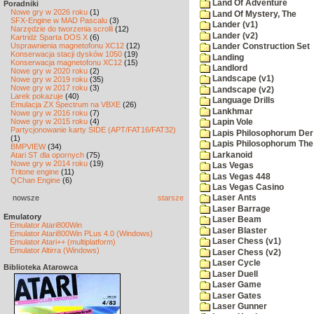
Land Of Adventure
Poradniki
Nowe gry w 2026 roku
(1)
Land Of Mystery, The
SFX-Engine w MAD Pascalu
(3)
Lander (v1)
Narzędzie do tworzenia scrolli
(12)
Lander (v2)
Kartridż Sparta DOS X
(6)
Usprawnienia magnetofonu XC12
(12)
Lander Construction Set
Konserwacja stacji dysków 1050
(19)
Landing
Konserwacja magnetofonu XC12
(15)
Landlord
Nowe gry w 2020 roku
(2)
Landscape (v1)
Nowe gry w 2019 roku
(35)
Nowe gry w 2017 roku
(3)
Landscape (v2)
Larek pokazuje
(40)
Language Drills
Emulacja ZX Spectrum na VBXE
(26)
Lankhmar
Nowe gry w 2016 roku
(7)
Nowe gry w 2015 roku
(4)
Lapin Vole
Partycjonowanie karty SIDE (APT/FAT16/FAT32)
Lapis Philosophorum Der 
(1)
Lapis Philosophorum The 
BMPVIEW
(34)
Larkanoid
Atari ST dla opornych
(75)
Nowe gry w 2014 roku
(19)
Las Vegas
Tritone engine
(11)
Las Vegas 448
QChan Engine
(6)
Las Vegas Casino
nowsze
starsze
Laser Ants
Laser Barrage
Emulatory
Laser Beam
Emulator Atari800Win
Laser Blaster
Emulator Atari800Win PLus 4.0 (Windows)
Laser Chess (v1)
Emulator Atari++ (multiplatform)
Emulator Altirra (Windows)
Laser Chess (v2)
Laser Cycle
Biblioteka Atarowca
Laser Duell
Laser Game
Laser Gates
Laser Gunner