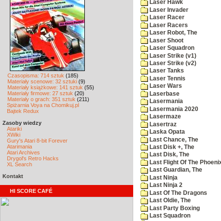
Laser Hawk
Laser Invader
Laser Racer
Laser Racers
Laser Robot, The
Laser Shoot
Laser Squadron
Laser Strike (v1)
Laser Strike (v2)
Laser Tanks
Czasopisma: 714 sztuk
(185)
Laser Tennis
Materiały scenowe: 32 sztuki
(9)
Laser Wars
Materiały książkowe: 141 sztuk
(55)
Materiały firmowe: 27 sztuk
(20)
Laserbase
Materiały o grach: 351 sztuk
(211)
Lasermania
Spiżarnia Voya na Chomikuj.pl
Lasermania 2020
Bajtek Redux
Lasermaze
Zasoby wiedzy
Lasertraz
Atariki
Laska Opata
XWiki
Last Chance, The
Gury's Atari 8-bit Forever
Atarimania
Last Disk +, The
Atari Archives
Last Disk, The
Drygol's Retro Hacks
Last Flight Of The Phoeni
XL Search
Last Guardian, The
Kontakt
Last Ninja
Last Ninja 2
HI SCORE CAFÉ
Last Of The Dragons
Last Oldie, The
Last Party Boxing
Last Squadron