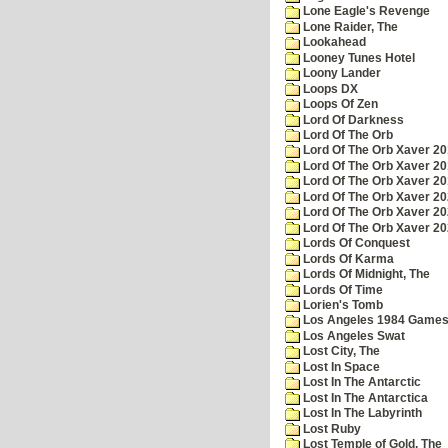
Lone Eagle's Revenge
Lone Raider, The
Lookahead
Looney Tunes Hotel
Loony Lander
Loops DX
Loops Of Zen
Lord Of Darkness
Lord Of The Orb
Lord Of The Orb Xaver 2
Lord Of The Orb Xaver 2
Lord Of The Orb Xaver 2
Lord Of The Orb Xaver 2
Lord Of The Orb Xaver 2
Lord Of The Orb Xaver 2
Lords Of Conquest
Lords Of Karma
Lords Of Midnight, The
Lords Of Time
Lorien's Tomb
Los Angeles 1984 Game
Los Angeles Swat
Lost City, The
Lost In Space
Lost In The Antarctic
Lost In The Antarctica
Lost In The Labyrinth
Lost Ruby
Lost Temple of Gold, The