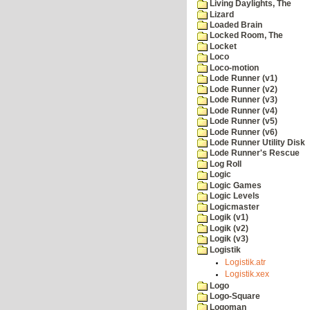
Living Daylights, The
Lizard
Loaded Brain
Locked Room, The
Locket
Loco
Loco-motion
Lode Runner (v1)
Lode Runner (v2)
Lode Runner (v3)
Lode Runner (v4)
Lode Runner (v5)
Lode Runner (v6)
Lode Runner Utility Disk
Lode Runner's Rescue
Log Roll
Logic
Logic Games
Logic Levels
Logicmaster
Logik (v1)
Logik (v2)
Logik (v3)
Logistik
Logistik.atr
Logistik.xex
Logo
Logo-Square
Logoman