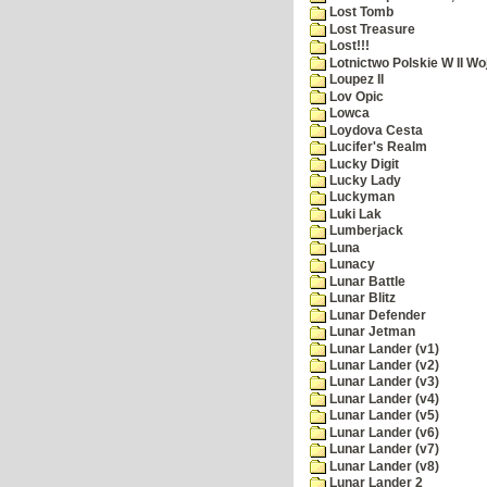
Lost Tomb
Lost Treasure
Lost!!!
Lotnictwo Polskie W II Wo
Loupez II
Lov Opic
Lowca
Loydova Cesta
Lucifer's Realm
Lucky Digit
Lucky Lady
Luckyman
Luki Lak
Lumberjack
Luna
Lunacy
Lunar Battle
Lunar Blitz
Lunar Defender
Lunar Jetman
Lunar Lander (v1)
Lunar Lander (v2)
Lunar Lander (v3)
Lunar Lander (v4)
Lunar Lander (v5)
Lunar Lander (v6)
Lunar Lander (v7)
Lunar Lander (v8)
Lunar Lander 2