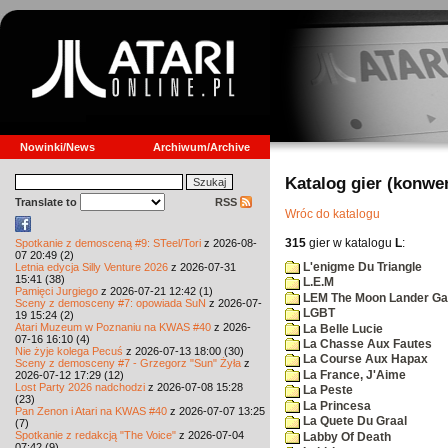
Nowinki/News
Archiwum/Archive
Katalog gier (konwe
Translate to
RSS
Wróc do katalogu
315
gier w katalogu
L
:
Spotkanie z demosceną #9: STeel/Tori
z 2026-08-
07 20:49 (2)
L'enigme Du Triangle
Letnia edycja Silly Venture 2026
z 2026-07-31
15:41 (38)
L.E.M
Pamięci Jurgiego
z 2026-07-21 12:42 (1)
LEM The Moon Lander G
Sceny z demosceny #7: opowiada SuN
z 2026-07-
LGBT
19 15:24 (2)
Atari Muzeum w Poznaniu na KWAS #40
z 2026-
La Belle Lucie
07-16 16:10 (4)
La Chasse Aux Fautes
Nie żyje kolega Pecuś
z 2026-07-13 18:00 (30)
La Course Aux Hapax
Sceny z demosceny #7 - Grzegorz "Sun" Żyła
z
La France, J'Aime
2026-07-12 17:29 (12)
Lost Party 2026 nadchodzi
z 2026-07-08 15:28
La Peste
(23)
La Princesa
Pan Zenon i Atari na KWAS #40
z 2026-07-07 13:25
La Quete Du Graal
(7)
Spotkanie z redakcją "The Voice"
z 2026-07-04
Labby Of Death
07:42 (9)