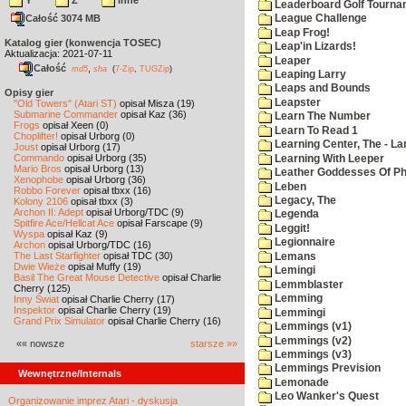
Y
Z
inne
Leaderboard Golf Tourna
Całość 3074 MB
League Challenge
Leap Frog!
Katalog gier (konwencja TOSEC)
Leap'in Lizards!
Aktualizacja: 2021-07-11
Leaper
Całość
,
md5
sha
(
7-Zip
,
TUGZip
)
Leaping Larry
Leaps and Bounds
Opisy gier
Leapster
"Old Towers" (Atari ST)
opisał Misza (19)
Submarine Commander
opisał Kaz (36)
Learn The Number
Frogs
opisał Xeen (0)
Learn To Read 1
Choplifter!
opisał Urborg (0)
Learning Center, The - La
Joust
opisał Urborg (17)
Commando
opisał Urborg (35)
Learning With Leeper
Mario Bros
opisał Urborg (13)
Leather Goddesses Of P
Xenophobe
opisał Urborg (36)
Leben
Robbo Forever
opisał tbxx (16)
Legacy, The
Kolony 2106
opisał tbxx (3)
Archon II: Adept
opisał Urborg/TDC (9)
Legenda
Spitfire Ace/Hellcat Ace
opisał Farscape (9)
Leggit!
Wyspa
opisał Kaz (9)
Legionnaire
Archon
opisał Urborg/TDC (16)
The Last Starfighter
opisał TDC (30)
Lemans
Dwie Wieże
opisał Muffy (19)
Lemingi
Basil The Great Mouse Detective
opisał Charlie
Lemmblaster
Cherry (125)
Lemming
Inny Świat
opisał Charlie Cherry (17)
Inspektor
opisał Charlie Cherry (19)
Lemmingi
Grand Prix Simulator
opisał Charlie Cherry (16)
Lemmings (v1)
Lemmings (v2)
«« nowsze
starsze »»
Lemmings (v3)
Lemmings Prevision
Wewnętrzne/Internals
Lemonade
Leo Wanker's Quest
Organizowanie imprez Atari - dyskusja