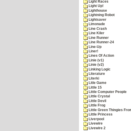
Light Races
Light Up!
Lighthouse
Lightning Robot
Lightsaver
Limonade
Line Crash
Line Kiler
Line Runner
Line Runner-24
Line-Up
Liner!
Lines Of Action
Linie (v1)
Linie (v2)
Linking Logic
Literature
Literki
Litle Game
Little 15
Little Computer People
Little Crystal
Little Devil
Little Frog
Little Green Thingies Fr
Little Princess
Liverpool
Livewire
Livewire 2