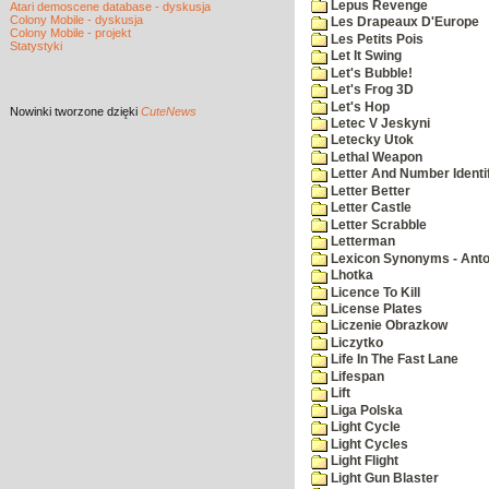
Lepus Revenge
Atari demoscene database - dyskusja
Colony Mobile - dyskusja
Les Drapeaux D'Europe
Colony Mobile - projekt
Les Petits Pois
Statystyki
Let It Swing
Let's Bubble!
Let's Frog 3D
Let's Hop
Nowinki
tworzone dzięki
CuteNews
Letec V Jeskyni
Letecky Utok
Lethal Weapon
Letter And Number Identif
Letter Better
Letter Castle
Letter Scrabble
Letterman
Lexicon Synonyms - Ant
Lhotka
Licence To Kill
License Plates
Liczenie Obrazkow
Liczytko
Life In The Fast Lane
Lifespan
Lift
Liga Polska
Light Cycle
Light Cycles
Light Flight
Light Gun Blaster