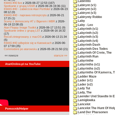
Labirinto
KWAS #40 live
z 2026-06-27 12:53 (167)
Labirynt (v1)
Spotkanie z grupą USSR
z 2026-06-26 19:36 (11)
KWAS #40 - zabierzcie Atari Portfolio!
z 2026-06-23
Labirynt (v2)
08:12 (0)
Labirynt (v3)
KWAS #40 - naprawa retrosprzętu
z 2026-06-21
Labirynty Robbo
17:15 (1)
Laby
Sceny z demosceny #7 z Bigerem i MBR
z 2026-
06-19 22:08 (0)
Laby - Leo
Atari Floppy Image Toolkit
z 2026-06-17 13:51 (9)
Labyrinth (v1)
Spotkanie online z grupą LST
z 2026-06-16 16:32
Labyrinth (v2)
(17)
Recoil zintegrowany z macOS
z 2026-06-13 21:34
Labyrinth (v3)
(5)
Labyrinth (v4)
KWAS #40 odbędzie się w Katowicach
z 2026-06-
Labyrinth Dash
07 17:59 (25)
Labyrinth Des Todes
Commodore po atarowsku
z 2026-05-28 21:50 (21)
Labyrinth Of Crete, The
«« nowsze
starsze »»
Labyrinth Run
Labyrinthe
AtariOnline.pl na YouTube
Labyrinths (v1)
Labyrinths (v2)
Labyrinths Of Kamerra, 
Ladder Maze
Lader (v1)
Lader (v2)
Lady Tut
Lady, The
Laender Und Staedte In 
Lamiglowka
Lancelot
Lancelot The Hunt Of Hol
Pomocnik/Helper
Land Der Pharaonen