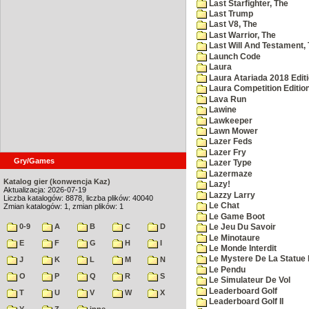
Last Starfighter, The
Last Trump
Last V8, The
Last Warrior, The
Last Will And Testament,
Launch Code
Laura
Laura Atariada 2018 Edit
Laura Competition Editio
Lava Run
Lawine
Lawkeeper
Lawn Mower
Lazer Feds
Lazer Fry
Gry/Games
Lazer Type
Lazermaze
Katalog gier (konwencja Kaz)
Lazy!
Aktualizacja: 2026-07-19
Lazzy Larry
Liczba katalogów: 8878, liczba plików: 40040
Le Chat
Zmian katalogów: 1, zmian plików: 1
Le Game Boot
0-9
A
B
C
D
Le Jeu Du Savoir
Le Minotaure
E
F
G
H
I
Le Monde Interdit
Le Mystere De La Statue 
J
K
L
M
N
Le Pendu
O
P
Q
R
S
Le Simulateur De Vol
Leaderboard Golf
T
U
V
W
X
Leaderboard Golf II