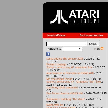
Nowinki/News
Archiwum/Archive
Translate to
RSS
Letnia edycja Silly Venture 2026
z 2026-07-31
15:41 (36)
Pamięci Jurgiego
z 2026-07-21 12:42 (1)
Sceny z demosceny #7: opowiada SuN
z 2026-07-
19 15:24 (2)
Atari Muzeum w Poznaniu na KWAS #40
z 2026-
07-16 16:10 (4)
Nie żyje kolega Pecuś
z 2026-07-13 18:00 (30)
Sceny z demosceny #7 - Grzegorz "Sun" Żyła
z
2026-07-12 17:29 (12)
Lost Party 2026 nadchodzi
z 2026-07-08 15:28
(23)
Pan Zenon i Atari na KWAS #40
z 2026-07-07 13:25
(7)
Spotkanie z redakcją "The Voice"
z 2026-07-04
07:42 (9)
KWAS #40 live
z 2026-06-27 12:53 (167)
Spotkanie z grupą USSR
z 2026-06-26 19:36 (11)