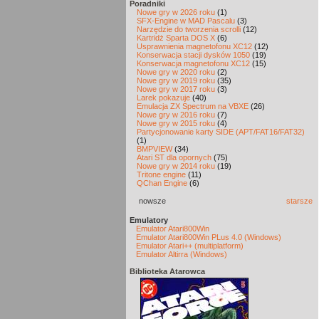
Poradniki
Nowe gry w 2026 roku
(1)
SFX-Engine w MAD Pascalu
(3)
Narzędzie do tworzenia scrolli
(12)
Kartridż Sparta DOS X
(6)
Usprawnienia magnetofonu XC12
(12)
Konserwacja stacji dysków 1050
(19)
Konserwacja magnetofonu XC12
(15)
Nowe gry w 2020 roku
(2)
Nowe gry w 2019 roku
(35)
Nowe gry w 2017 roku
(3)
Larek pokazuje
(40)
Emulacja ZX Spectrum na VBXE
(26)
Nowe gry w 2016 roku
(7)
Nowe gry w 2015 roku
(4)
Partycjonowanie karty SIDE (APT/FAT16/FAT32)
(1)
BMPVIEW
(34)
Atari ST dla opornych
(75)
Nowe gry w 2014 roku
(19)
Tritone engine
(11)
QChan Engine
(6)
nowsze
starsze
Emulatory
Emulator Atari800Win
Emulator Atari800Win PLus 4.0 (Windows)
Emulator Atari++ (multiplatform)
Emulator Altirra (Windows)
Biblioteka Atarowca