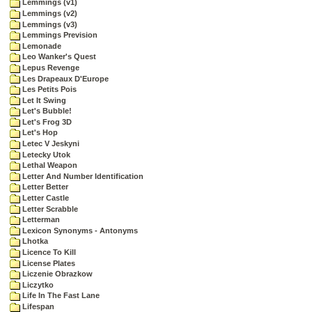
Lemmings (v1)
Lemmings (v2)
Lemmings (v3)
Lemmings Prevision
Lemonade
Leo Wanker's Quest
Lepus Revenge
Les Drapeaux D'Europe
Les Petits Pois
Let It Swing
Let's Bubble!
Let's Frog 3D
Let's Hop
Letec V Jeskyni
Letecky Utok
Lethal Weapon
Letter And Number Identification
Letter Better
Letter Castle
Letter Scrabble
Letterman
Lexicon Synonyms - Antonyms
Lhotka
Licence To Kill
License Plates
Liczenie Obrazkow
Liczytko
Life In The Fast Lane
Lifespan