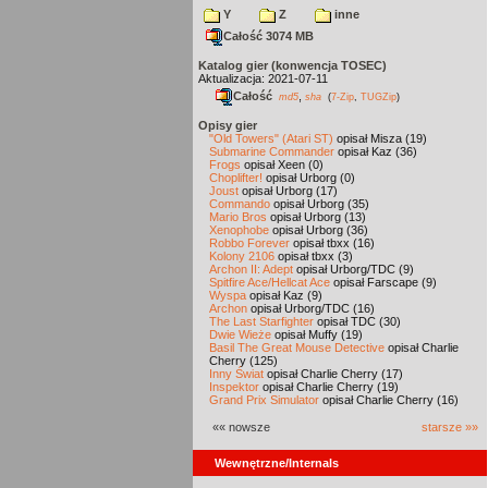
Y
Z
inne
Całość 3074 MB
Katalog gier (konwencja TOSEC)
Aktualizacja: 2021-07-11
Całość
,
md5
sha
(
7-Zip
,
TUGZip
)
Opisy gier
"Old Towers" (Atari ST)
opisał Misza (19)
Submarine Commander
opisał Kaz (36)
Frogs
opisał Xeen (0)
Choplifter!
opisał Urborg (0)
Joust
opisał Urborg (17)
Commando
opisał Urborg (35)
Mario Bros
opisał Urborg (13)
Xenophobe
opisał Urborg (36)
Robbo Forever
opisał tbxx (16)
Kolony 2106
opisał tbxx (3)
Archon II: Adept
opisał Urborg/TDC (9)
Spitfire Ace/Hellcat Ace
opisał Farscape (9)
Wyspa
opisał Kaz (9)
Archon
opisał Urborg/TDC (16)
The Last Starfighter
opisał TDC (30)
Dwie Wieże
opisał Muffy (19)
Basil The Great Mouse Detective
opisał Charlie
Cherry (125)
Inny Świat
opisał Charlie Cherry (17)
Inspektor
opisał Charlie Cherry (19)
Grand Prix Simulator
opisał Charlie Cherry (16)
«« nowsze
starsze »»
Wewnętrzne/Internals