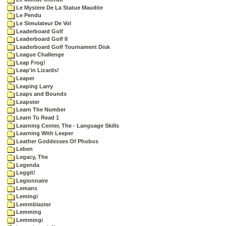
Le Mystere De La Statue Maudite
Le Pendu
Le Simulateur De Vol
Leaderboard Golf
Leaderboard Golf II
Leaderboard Golf Tournament Disk
League Challenge
Leap Frog!
Leap'in Lizards!
Leaper
Leaping Larry
Leaps and Bounds
Leapster
Learn The Number
Learn To Read 1
Learning Center, The - Language Skills
Learning With Leeper
Leather Goddesses Of Phobos
Leben
Legacy, The
Legenda
Leggit!
Legionnaire
Lemans
Lemingi
Lemmblaster
Lemming
Lemmingi