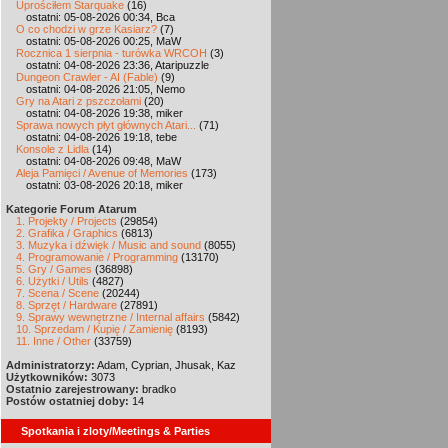
Uprościłem Starquake
(16)
ostatni: 05-08-2026 00:34, Bca
O co chodzi w grze Kasiarz?
(7)
ostatni: 05-08-2026 00:25, MaW
Rocznica 1 sierpnia - turówka WRCOH
(3)
ostatni: 04-08-2026 23:36, Ataripuzzle
Dungeon Crawler - AI (Fable)
(9)
ostatni: 04-08-2026 21:05, Nemo
Gry na Atari z pszczołami
(20)
ostatni: 04-08-2026 19:38, miker
Sprawa nowych płyt głównych Atari...
(71)
ostatni: 04-08-2026 19:18, tebe
Konsole z Lidla
(14)
ostatni: 04-08-2026 09:48, MaW
Aleja Pamięci / Avenue of Memories
(173)
ostatni: 03-08-2026 20:18, miker
Kategorie Forum Atarum
1. Projekty / Projects
(29854)
2. Grafika / Graphics
(6813)
3. Muzyka i dźwięk / Music and sound
(8055)
4. Programowanie / Programming
(13170)
5. Gry / Games
(36898)
6. Użytki / Utils
(4827)
7. Scena / Scene
(20244)
8. Sprzęt / Hardware
(27891)
9. Sprawy wewnętrzne / Internal affairs
(5842)
10. Sprzedam / Kupię / Zamienię
(8193)
11. Inne / Other
(33759)
Administratorzy:
Adam, Cyprian, Jhusak, Kaz
Użytkowników:
3073
Ostatnio zarejestrowany:
bradko
Postów ostatniej doby:
14
Spotkania i zloty/Meetings & Parties