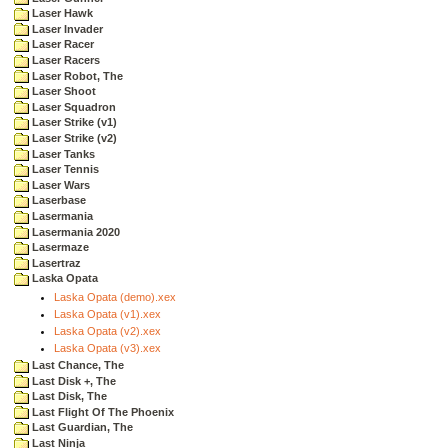
Laser Hawk
Laser Invader
Laser Racer
Laser Racers
Laser Robot, The
Laser Shoot
Laser Squadron
Laser Strike (v1)
Laser Strike (v2)
Laser Tanks
Laser Tennis
Laser Wars
Laserbase
Lasermania
Lasermania 2020
Lasermaze
Lasertraz
Laska Opata
Laska Opata (demo).xex
Laska Opata (v1).xex
Laska Opata (v2).xex
Laska Opata (v3).xex
Last Chance, The
Last Disk +, The
Last Disk, The
Last Flight Of The Phoenix
Last Guardian, The
Last Ninja