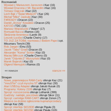
Rozmawiali
Wywiad z Mariuszem Jaroszem
i Kaz (16)
Wywiad Dracona z Mr. Bacardim
i Kaz (16)
Tomasz Dajczak
i Kaz (22)
Lech Bąk i "Świat Młodych"
i Kaz (26)
Michał "Mike" Jaskuła
i Kaz (30)
F#READY
i Dracon (22)
Daniel „Arctus” Kowalski
i Dracon (25)
KATOD
i TDC (15)
Mariusz Wojcieszek
i "Adam" (17)
Romuald Bacza
i Ramos (16)
Śledzenie Amentesa
i Larek (9)
Leszek Łuciów
i Charlie Cherry (17)
TO JUŻ ZA TOBĄ: rozmowa z Bobem Pape
i cpt.
Misumaru Tenchi (39)
Rob Jaeger
i Emu (53)
Jacek "Tabu" Grad
i Dracon (0)
Alexander "Koma" Schön
i Kaz (0)
Maciej Ślifirczyk
i Charlie Cherry (0)
Jarek "Odyniec1" Wyszyński
i Kaz (0)
Marek Bojarski
i Kaz (0)
Olgierd Niemyjski
i Ramos (0)
«« nowsze
starsze »»
Stragan
Nowe, pojemniejsze RAM-Carty
oferuje Kaz (21)
"mouSTer" czyli myszka ST
oferuje Kaz (30)
Atari USBJoy Adapter
oferuje Jakub Husak (0)
Programy: Kolony 2106
oferuje Kaz (7)
Sprzęt: rozszerzenia
oferuje Lotharek (399)
Gadżety: naklejki, pocztówki
oferuje Sikor (11)
Sprzęt: cartridge RAM-CART
oferuje Zenon (7)
Miejsce na drobne ogłoszenia kupna/sprzedaży
oferuje Kaz (58)
Sprzęt: interfejs SIO2IDE
oferuje Piguła (3)
Sprzęt: interfejs SIO2SD
oferuje Piguła (115)