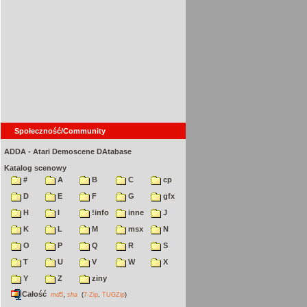
Społeczność/Community
ADDA - Atari Demoscene DAtabase
Katalog scenowy
#
A
B
C
cp
D
E
F
G
gfx
H
I
!info
inne
J
K
L
M
msx
N
O
P
Q
R
S
T
U
V
W
X
Y
Z
ziny
Całość
,
md5
sha
(
7-Zip
,
TUGZip
)