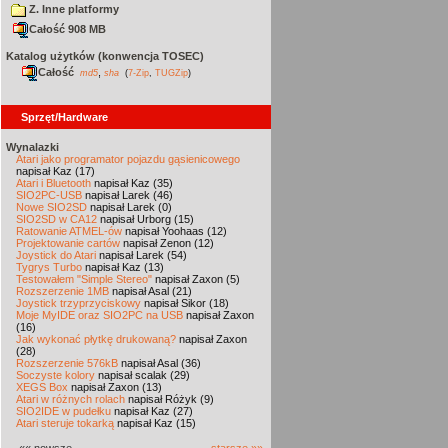
Z. Inne platformy
Całość 908 MB
Katalog użytków (konwencja TOSEC)
Całość
,
md5
sha
(
7-Zip
,
TUGZip
)
Sprzęt/Hardware
Wynalazki
Atari jako programator pojazdu gąsienicowego
napisał Kaz (17)
Atari i Bluetooth
napisał Kaz (35)
SIO2PC-USB
napisał Larek (46)
Nowe SIO2SD
napisał Larek (0)
SIO2SD w CA12
napisał Urborg (15)
Ratowanie ATMEL-ów
napisał Yoohaas (12)
Projektowanie cartów
napisał Zenon (12)
Joystick do Atari
napisał Larek (54)
Tygrys Turbo
napisał Kaz (13)
Testowałem "Simple Stereo"
napisał Zaxon (5)
Rozszerzenie 1MB
napisał Asal (21)
Joystick trzyprzyciskowy
napisał Sikor (18)
Moje MyIDE oraz SIO2PC na USB
napisał Zaxon
(16)
Jak wykonać płytkę drukowaną?
napisał Zaxon
(28)
Rozszerzenie 576kB
napisał Asal (36)
Soczyste kolory
napisał scalak (29)
XEGS Box
napisał Zaxon (13)
Atari w różnych rolach
napisał Różyk (9)
SIO2IDE w pudełku
napisał Kaz (27)
Atari steruje tokarką
napisał Kaz (15)