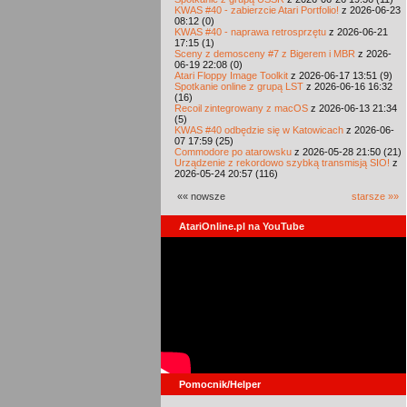
KWAS #40 - zabierzcie Atari Portfolio!
z 2026-06-23
08:12 (0)
KWAS #40 - naprawa retrosprzętu
z 2026-06-21
17:15 (1)
Sceny z demosceny #7 z Bigerem i MBR
z 2026-
06-19 22:08 (0)
Atari Floppy Image Toolkit
z 2026-06-17 13:51 (9)
Spotkanie online z grupą LST
z 2026-06-16 16:32
(16)
Recoil zintegrowany z macOS
z 2026-06-13 21:34
(5)
KWAS #40 odbędzie się w Katowicach
z 2026-06-
07 17:59 (25)
Commodore po atarowsku
z 2026-05-28 21:50 (21)
Urządzenie z rekordowo szybką transmisją SIO!
z
2026-05-24 20:57 (116)
«« nowsze
starsze »»
AtariOnline.pl na YouTube
Pomocnik/Helper