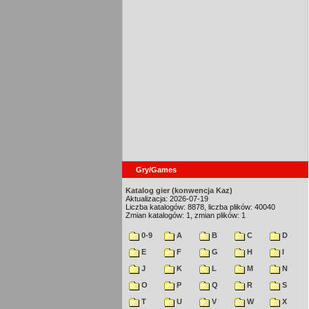
Gry/Games
Katalog gier (konwencja Kaz)
Aktualizacja: 2026-07-19
Liczba katalogów: 8878, liczba plików: 40040
Zmian katalogów: 1, zmian plików: 1
0-9
A
B
C
D
E
F
G
H
I
J
K
L
M
N
O
P
Q
R
S
T
U
V
W
X