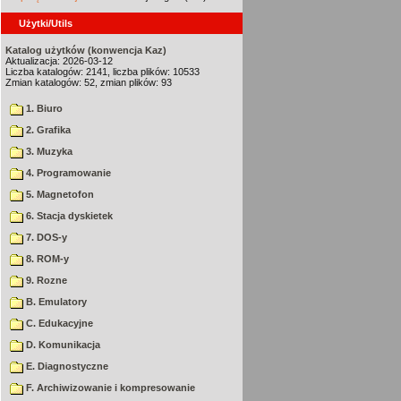
Użytki/Utils
Katalog użytków (konwencja Kaz)
Aktualizacja: 2026-03-12
Liczba katalogów: 2141, liczba plików: 10533
Zmian katalogów: 52, zmian plików: 93
1. Biuro
2. Grafika
3. Muzyka
4. Programowanie
5. Magnetofon
6. Stacja dyskietek
7. DOS-y
8. ROM-y
9. Rozne
B. Emulatory
C. Edukacyjne
D. Komunikacja
E. Diagnostyczne
F. Archiwizowanie i kompresowanie