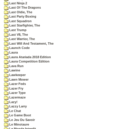
Last Ninja 2
Last Of The Dragons
Last Oldie, The
Last Party Boxing
Last Squadron
Last Starfighter, The
Last Trump
Last V8, The
Last Warrior, The
Last Will And Testament, The
Launch Code
Laura
Laura Atariada 2018 Edition
Laura Competition Edition
Lava Run
Lawine
Lawkeeper
Lawn Mower
Lazer Feds
Lazer Fry
Lazer Type
Lazermaze
Lazy!
Lazzy Larry
Le Chat
Le Game Boot
Le Jeu Du Savoir
Le Minotaure
Le Monde Interdit