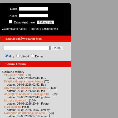
Login:
Hasło:
Zapamiętaj mnie
Zapomniane hasło?
Poproś o członkostwo
Szukaj plików/Search files
Gry
Użytki
Dema
Forum Atarum
Aktualne tematy
Starquake VBXE
(10)
ostatni: 06-08-2026 03:49, Bca
Książka Gorgha o asemblerze
(78)
ostatni: 06-08-2026 02:52, Bca
Silly Venture 2026SE - the bigges...
(113)
ostatni: 06-08-2026 00:48, tdc
AspeQt dla Androida z obsługą SIO...
(39)
ostatni: 05-08-2026 23:48, greblus
Muzycy scenowi...
(134)
ostatni: 05-08-2026 20:44, Foster
RMT hacking
(468)
ostatni: 05-08-2026 18:57, emkay
Narzędzie do ditheringu na Atari ...
(26)
ostatni: 05-08-2026 17:10, amarok