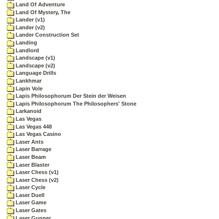
Land Of Adventure
Land Of Mystery, The
Lander (v1)
Lander (v2)
Lander Construction Set
Landing
Landlord
Landscape (v1)
Landscape (v2)
Language Drills
Lankhmar
Lapin Vole
Lapis Philosophorum Der Stein der Weisen
Lapis Philosophorum The Philosophers' Stone
Larkanoid
Las Vegas
Las Vegas 448
Las Vegas Casino
Laser Ants
Laser Barrage
Laser Beam
Laser Blaster
Laser Chess (v1)
Laser Chess (v2)
Laser Cycle
Laser Duell
Laser Game
Laser Gates
Laser Gunner