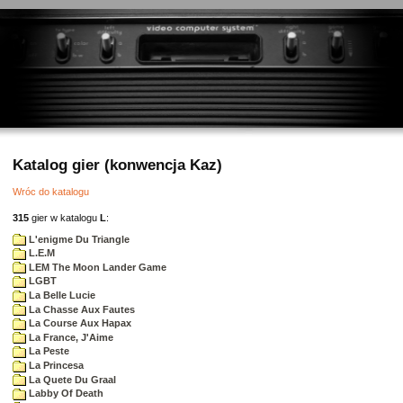
Katalog gier (konwencja Kaz)
Wróc do katalogu
315
gier w katalogu
L
:
L'enigme Du Triangle
L.E.M
LEM The Moon Lander Game
LGBT
La Belle Lucie
La Chasse Aux Fautes
La Course Aux Hapax
La France, J'Aime
La Peste
La Princesa
La Quete Du Graal
Labby Of Death