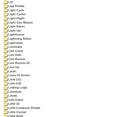
Lift
Liga Polska
Light Cycle
Light Cycles
Light Flight
Light Gun Blaster
Light Races
Light Up!
Lighthouse
Lightning Robot
Lightsaver
Limonade
Line Crash
Line Kiler
Line Runner
Line Runner-24
Line-Up
Liner!
Lines Of Action
Linie (v1)
Linie (v2)
Linking Logic
Literature
Literki
Litle Game
Little 15
Little Computer People
Little Crystal
Little Devil