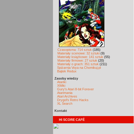
Czasopisma: 714 sztuk
(185)
Materiały scenowe: 32 sztuki
(9)
Materiały książkowe: 141 sztuk
(55)
Materiały firmowe: 27 sztuk
(20)
Materiały o grach: 351 sztuk
(211)
Spiżarnia Voya na Chomikuj.pl
Bajtek Redux
Zasoby wiedzy
Atariki
XWiki
Gury's Atari 8-bit Forever
Atarimania
Atari Archives
Drygol's Retro Hacks
XL Search
Kontakt
HI SCORE CAFÉ