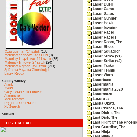
Laser Duell
Laser Game
Laser Gates
Laser Gunner
Laser Hawk
Laser Invader
Laser Racer
Laser Racers
Laser Robot, The
Laser Shoot
Czasopisma: 714 sztuk
(185)
Laser Squadron
Materiały scenowe: 32 sztuki
(9)
Laser Strike (v1)
Materiały książkowe: 141 sztuk
(55)
Laser Strike (v2)
Materiały firmowe: 27 sztuk
(20)
Laser Tanks
Materiały o grach: 351 sztuk
(211)
Spiżarnia Voya na Chomikuj.pl
Laser Tennis
Bajtek Redux
Laser Wars
Laserbase
Zasoby wiedzy
Atariki
Lasermania
XWiki
Lasermania 2020
Gury's Atari 8-bit Forever
Lasermaze
Atarimania
Lasertraz
Atari Archives
Drygol's Retro Hacks
Laska Opata
XL Search
Last Chance, The
Last Disk +, The
Kontakt
Last Disk, The
Last Flight Of The Phoeni
HI SCORE CAFÉ
Last Guardian, The
Last Ninja
Last Ninja 2