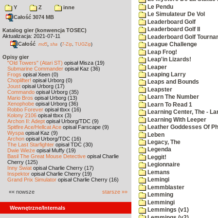
Le Pendu
Y
Z
inne
Le Simulateur De Vol
Całość 3074 MB
Leaderboard Golf
Leaderboard Golf II
Katalog gier (konwencja TOSEC)
Aktualizacja: 2021-07-11
Leaderboard Golf Tourna
Całość
,
League Challenge
md5
sha
(
7-Zip
,
TUGZip
)
Leap Frog!
Opisy gier
Leap'in Lizards!
"Old Towers" (Atari ST)
opisał Misza (19)
Leaper
Submarine Commander
opisał Kaz (36)
Leaping Larry
Frogs
opisał Xeen (0)
Choplifter!
opisał Urborg (0)
Leaps and Bounds
Joust
opisał Urborg (17)
Leapster
Commando
opisał Urborg (35)
Learn The Number
Mario Bros
opisał Urborg (13)
Xenophobe
opisał Urborg (36)
Learn To Read 1
Robbo Forever
opisał tbxx (16)
Learning Center, The - La
Kolony 2106
opisał tbxx (3)
Learning With Leeper
Archon II: Adept
opisał Urborg/TDC (9)
Spitfire Ace/Hellcat Ace
opisał Farscape (9)
Leather Goddesses Of P
Wyspa
opisał Kaz (9)
Leben
Archon
opisał Urborg/TDC (16)
Legacy, The
The Last Starfighter
opisał TDC (30)
Legenda
Dwie Wieże
opisał Muffy (19)
Basil The Great Mouse Detective
opisał Charlie
Leggit!
Cherry (125)
Legionnaire
Inny Świat
opisał Charlie Cherry (17)
Lemans
Inspektor
opisał Charlie Cherry (19)
Grand Prix Simulator
opisał Charlie Cherry (16)
Lemingi
Lemmblaster
«« nowsze
starsze »»
Lemming
Lemmingi
Wewnętrzne/Internals
Lemmings (v1)
Lemmings (v2)