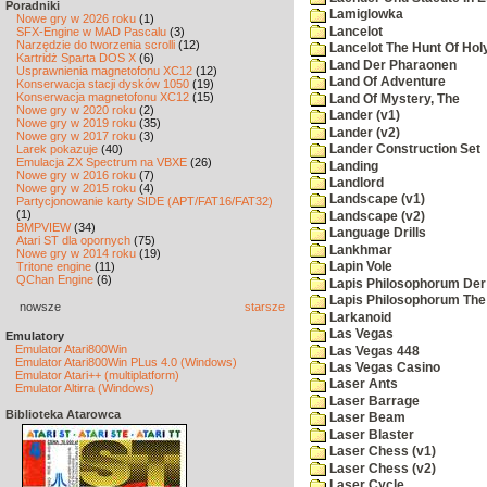
Poradniki
Lamiglowka
Nowe gry w 2026 roku
(1)
Lancelot
SFX-Engine w MAD Pascalu
(3)
Narzędzie do tworzenia scrolli
(12)
Lancelot The Hunt Of Hol
Kartridż Sparta DOS X
(6)
Land Der Pharaonen
Usprawnienia magnetofonu XC12
(12)
Land Of Adventure
Konserwacja stacji dysków 1050
(19)
Konserwacja magnetofonu XC12
(15)
Land Of Mystery, The
Nowe gry w 2020 roku
(2)
Lander (v1)
Nowe gry w 2019 roku
(35)
Lander (v2)
Nowe gry w 2017 roku
(3)
Larek pokazuje
(40)
Lander Construction Set
Emulacja ZX Spectrum na VBXE
(26)
Landing
Nowe gry w 2016 roku
(7)
Landlord
Nowe gry w 2015 roku
(4)
Landscape (v1)
Partycjonowanie karty SIDE (APT/FAT16/FAT32)
(1)
Landscape (v2)
BMPVIEW
(34)
Language Drills
Atari ST dla opornych
(75)
Lankhmar
Nowe gry w 2014 roku
(19)
Tritone engine
(11)
Lapin Vole
QChan Engine
(6)
Lapis Philosophorum Der 
Lapis Philosophorum The 
nowsze
starsze
Larkanoid
Las Vegas
Emulatory
Emulator Atari800Win
Las Vegas 448
Emulator Atari800Win PLus 4.0 (Windows)
Las Vegas Casino
Emulator Atari++ (multiplatform)
Laser Ants
Emulator Altirra (Windows)
Laser Barrage
Biblioteka Atarowca
Laser Beam
Laser Blaster
Laser Chess (v1)
Laser Chess (v2)
Laser Cycle