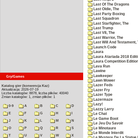
Last Of The Dragons
Last Oldie, The
Last Party Boxing
Last Squadron
Last Starfighter, The
Last Trump
Last V8, The
Last Warrior, The
Last Will And Testament,
Launch Code
Laura
Laura Atariada 2018 Edit
Laura Competition Editio
Lava Run
Lawine
Lawkeeper
Gry/Games
Lawn Mower
Lazer Feds
Katalog gier (konwencja Kaz)
Aktualizacja: 2026-07-19
Lazer Fry
Liczba katalogów: 8878, liczba plików: 40040
Lazer Type
Zmian katalogów: 1, zmian plików: 1
Lazermaze
Lazy!
0-9
A
B
C
D
Lazzy Larry
E
F
G
H
I
Le Chat
Le Game Boot
J
K
L
M
N
Le Jeu Du Savoir
O
P
Q
R
S
Le Minotaure
Le Monde Interdit
T
U
V
W
X
Le Mystere De La Statue 