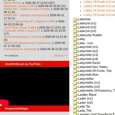
Labby Of Death (v1).at
KWAS #40 live
z 2026-06-27 12:53 (167)
Spotkanie z grupą USSR
z 2026-06-26 19:36 (11)
Labby Of Death (v2).at
KWAS #40 - zabierzcie Atari Portfolio!
z 2026-06-23
Labby Of Death (v3).at
08:12 (0)
Labby Of Death (v4).at
KWAS #40 - naprawa retrosprzętu
z 2026-06-21
17:15 (1)
Labirinto
Sceny z demosceny #7 z Bigerem i MBR
z 2026-
Labirynt (v1)
06-19 22:08 (0)
Labirynt (v2)
Atari Floppy Image Toolkit
z 2026-06-17 13:51 (9)
Spotkanie online z grupą LST
z 2026-06-16 16:32
Labirynt (v3)
(17)
Labirynty Robbo
Recoil zintegrowany z macOS
z 2026-06-13 21:34
Laby
(5)
KWAS #40 odbędzie się w Katowicach
z 2026-06-
Laby - Leo
07 17:59 (25)
Labyrinth (v1)
Commodore po atarowsku
z 2026-05-28 21:50 (21)
Labyrinth (v2)
Labyrinth (v3)
«« nowsze
starsze »»
Labyrinth (v4)
Labyrinth Dash
AtariOnline.pl na YouTube
Labyrinth Des Todes
Labyrinth Of Crete, The
Labyrinth Run
Labyrinthe
Labyrinths (v1)
Labyrinths (v2)
Labyrinths Of Kamerra, 
Ladder Maze
Lader (v1)
Lader (v2)
Lady Tut
Pomocnik/Helper
Lady, The
Laender Und Staedte In 