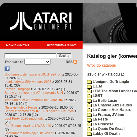
Nowinki/News
Archiwum/Archive
Katalog gier (konwe
Translate to
RSS
Wróc do katalogu
315
gier w katalogu
L
:
Spotkanie z demosceną #9: STeel/Tori
z 2026-08-
07 20:49 (0)
L'enigme Du Triangle
Letnia edycja Silly Venture 2026
z 2026-07-31
15:41 (38)
L.E.M
Pamięci Jurgiego
z 2026-07-21 12:42 (1)
LEM The Moon Lander G
Sceny z demosceny #7: opowiada SuN
z 2026-07-
LGBT
19 15:24 (2)
Atari Muzeum w Poznaniu na KWAS #40
z 2026-
La Belle Lucie
07-16 16:10 (4)
La Chasse Aux Fautes
Nie żyje kolega Pecuś
z 2026-07-13 18:00 (30)
La Course Aux Hapax
Sceny z demosceny #7 - Grzegorz "Sun" Żyła
z
La France, J'Aime
2026-07-12 17:29 (12)
Lost Party 2026 nadchodzi
z 2026-07-08 15:28
La Peste
(23)
La Princesa
Pan Zenon i Atari na KWAS #40
z 2026-07-07 13:25
La Quete Du Graal
(7)
Spotkanie z redakcją "The Voice"
z 2026-07-04
Labby Of Death
07:42 (9)