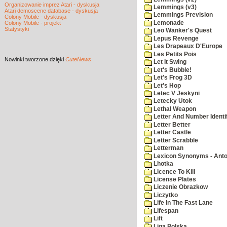
Organizowanie imprez Atari - dyskusja
Lemmings (v3)
Atari demoscene database - dyskusja
Lemmings Prevision
Colony Mobile - dyskusja
Lemonade
Colony Mobile - projekt
Statystyki
Leo Wanker's Quest
Lepus Revenge
Les Drapeaux D'Europe
Les Petits Pois
Nowinki
tworzone dzięki
CuteNews
Let It Swing
Let's Bubble!
Let's Frog 3D
Let's Hop
Letec V Jeskyni
Letecky Utok
Lethal Weapon
Letter And Number Identif
Letter Better
Letter Castle
Letter Scrabble
Letterman
Lexicon Synonyms - Ant
Lhotka
Licence To Kill
License Plates
Liczenie Obrazkow
Liczytko
Life In The Fast Lane
Lifespan
Lift
Liga Polska