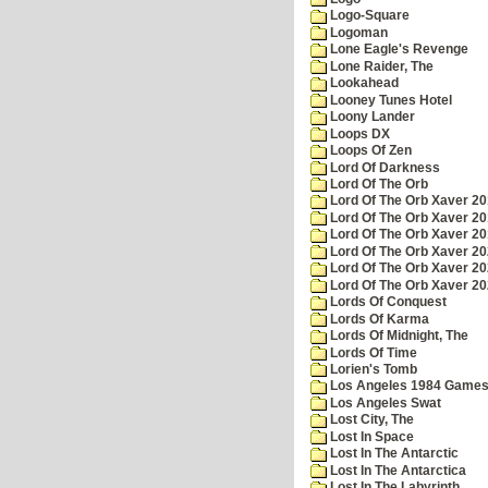
Logo-Square
Logoman
Lone Eagle's Revenge
Lone Raider, The
Lookahead
Looney Tunes Hotel
Loony Lander
Loops DX
Loops Of Zen
Lord Of Darkness
Lord Of The Orb
Lord Of The Orb Xaver 2
Lord Of The Orb Xaver 2
Lord Of The Orb Xaver 2
Lord Of The Orb Xaver 2
Lord Of The Orb Xaver 2
Lord Of The Orb Xaver 2
Lords Of Conquest
Lords Of Karma
Lords Of Midnight, The
Lords Of Time
Lorien's Tomb
Los Angeles 1984 Game
Los Angeles Swat
Lost City, The
Lost In Space
Lost In The Antarctic
Lost In The Antarctica
Lost In The Labyrinth