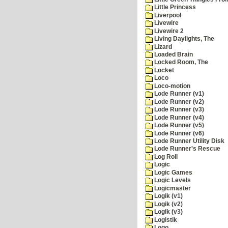
Little Princess
Liverpool
Livewire
Livewire 2
Living Daylights, The
Lizard
Loaded Brain
Locked Room, The
Locket
Loco
Loco-motion
Lode Runner (v1)
Lode Runner (v2)
Lode Runner (v3)
Lode Runner (v4)
Lode Runner (v5)
Lode Runner (v6)
Lode Runner Utility Disk
Lode Runner's Rescue
Log Roll
Logic
Logic Games
Logic Levels
Logicmaster
Logik (v1)
Logik (v2)
Logik (v3)
Logistik
Logo