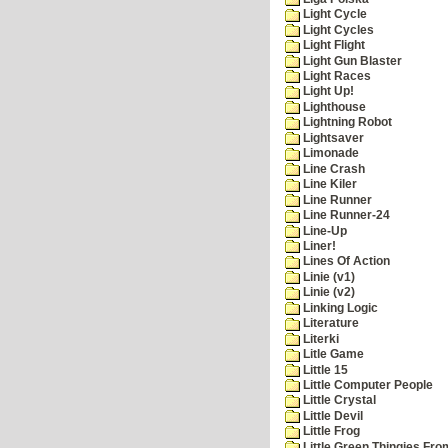
Light Cycle
Light Cycles
Light Flight
Light Gun Blaster
Light Races
Light Up!
Lighthouse
Lightning Robot
Lightsaver
Limonade
Line Crash
Line Kiler
Line Runner
Line Runner-24
Line-Up
Liner!
Lines Of Action
Linie (v1)
Linie (v2)
Linking Logic
Literature
Literki
Litle Game
Little 15
Little Computer People
Little Crystal
Little Devil
Little Frog
Little Green Thingies Fr