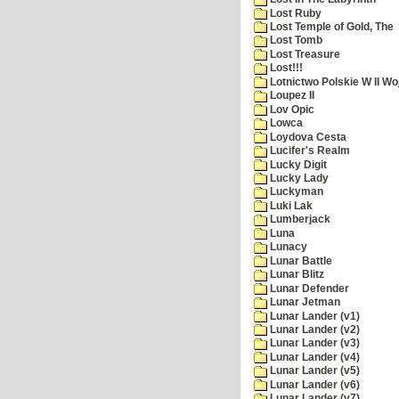
Lost Ruby
Lost Temple of Gold, The
Lost Tomb
Lost Treasure
Lost!!!
Lotnictwo Polskie W II Wo
Loupez II
Lov Opic
Lowca
Loydova Cesta
Lucifer's Realm
Lucky Digit
Lucky Lady
Luckyman
Luki Lak
Lumberjack
Luna
Lunacy
Lunar Battle
Lunar Blitz
Lunar Defender
Lunar Jetman
Lunar Lander (v1)
Lunar Lander (v2)
Lunar Lander (v3)
Lunar Lander (v4)
Lunar Lander (v5)
Lunar Lander (v6)
Lunar Lander (v7)