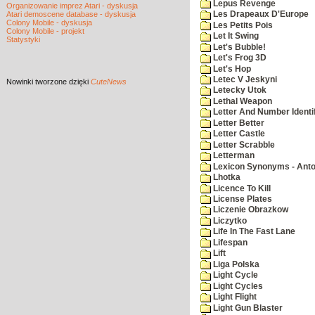
Lepus Revenge
Organizowanie imprez Atari - dyskusja
Atari demoscene database - dyskusja
Les Drapeaux D'Europe
Colony Mobile - dyskusja
Les Petits Pois
Colony Mobile - projekt
Let It Swing
Statystyki
Let's Bubble!
Let's Frog 3D
Let's Hop
Letec V Jeskyni
Nowinki
tworzone dzięki
CuteNews
Letecky Utok
Lethal Weapon
Letter And Number Identif
Letter Better
Letter Castle
Letter Scrabble
Letterman
Lexicon Synonyms - Ant
Lhotka
Licence To Kill
License Plates
Liczenie Obrazkow
Liczytko
Life In The Fast Lane
Lifespan
Lift
Liga Polska
Light Cycle
Light Cycles
Light Flight
Light Gun Blaster