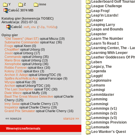
Leaderboard Golf Tourna
Y
Z
inne
League Challenge
Całość 3074 MB
Leap Frog!
Leap'in Lizards!
Katalog gier (konwencja TOSEC)
Leaper
Aktualizacja: 2021-07-11
Leaping Larry
Całość
,
md5
sha
(
7-Zip
,
TUGZip
)
Leaps and Bounds
Leapster
Opisy gier
"Old Towers" (Atari ST)
opisał Misza (19)
Learn The Number
Submarine Commander
opisał Kaz (36)
Learn To Read 1
Frogs
opisał Xeen (0)
Learning Center, The - La
Choplifter!
opisał Urborg (0)
Learning With Leeper
Joust
opisał Urborg (17)
Commando
opisał Urborg (35)
Leather Goddesses Of P
Mario Bros
opisał Urborg (13)
Leben
Xenophobe
opisał Urborg (36)
Legacy, The
Robbo Forever
opisał tbxx (16)
Kolony 2106
opisał tbxx (3)
Legenda
Archon II: Adept
opisał Urborg/TDC (9)
Leggit!
Spitfire Ace/Hellcat Ace
opisał Farscape (9)
Legionnaire
Wyspa
opisał Kaz (9)
Lemans
Archon
opisał Urborg/TDC (16)
The Last Starfighter
opisał TDC (30)
Lemingi
Dwie Wieże
opisał Muffy (19)
Lemmblaster
Basil The Great Mouse Detective
opisał Charlie
Lemming
Cherry (125)
Inny Świat
opisał Charlie Cherry (17)
Lemmingi
Inspektor
opisał Charlie Cherry (19)
Lemmings (v1)
Grand Prix Simulator
opisał Charlie Cherry (16)
Lemmings (v2)
Lemmings (v3)
«« nowsze
starsze »»
Lemmings Prevision
Lemonade
Wewnętrzne/Internals
Leo Wanker's Quest