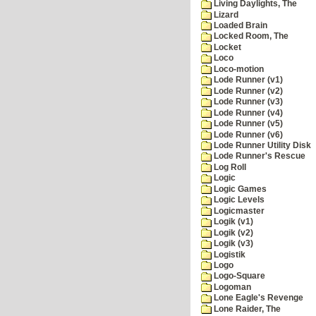
Living Daylights, The
Lizard
Loaded Brain
Locked Room, The
Locket
Loco
Loco-motion
Lode Runner (v1)
Lode Runner (v2)
Lode Runner (v3)
Lode Runner (v4)
Lode Runner (v5)
Lode Runner (v6)
Lode Runner Utility Disk
Lode Runner's Rescue
Log Roll
Logic
Logic Games
Logic Levels
Logicmaster
Logik (v1)
Logik (v2)
Logik (v3)
Logistik
Logo
Logo-Square
Logoman
Lone Eagle's Revenge
Lone Raider, The