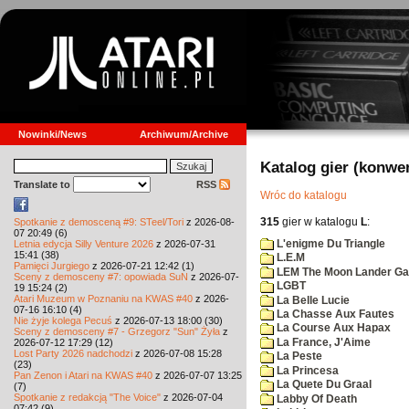
Nowinki/News
Archiwum/Archive
Katalog gier (konwe
Translate to
RSS
Wróc do katalogu
315
gier w katalogu
L
:
Spotkanie z demosceną #9: STeel/Tori
z 2026-08-
07 20:49 (6)
L'enigme Du Triangle
Letnia edycja Silly Venture 2026
z 2026-07-31
15:41 (38)
L.E.M
Pamięci Jurgiego
z 2026-07-21 12:42 (1)
LEM The Moon Lander G
Sceny z demosceny #7: opowiada SuN
z 2026-07-
LGBT
19 15:24 (2)
Atari Muzeum w Poznaniu na KWAS #40
z 2026-
La Belle Lucie
07-16 16:10 (4)
La Chasse Aux Fautes
Nie żyje kolega Pecuś
z 2026-07-13 18:00 (30)
La Course Aux Hapax
Sceny z demosceny #7 - Grzegorz "Sun" Żyła
z
La France, J'Aime
2026-07-12 17:29 (12)
Lost Party 2026 nadchodzi
z 2026-07-08 15:28
La Peste
(23)
La Princesa
Pan Zenon i Atari na KWAS #40
z 2026-07-07 13:25
La Quete Du Graal
(7)
Spotkanie z redakcją "The Voice"
z 2026-07-04
Labby Of Death
07:42 (9)