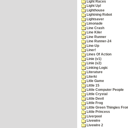
Light Races
Light Up!
Lighthouse
Lightning Robot
Lightsaver
Limonade
Line Crash
Line Kiler
Line Runner
Line Runner-24
Line-Up
Liner!
Lines Of Action
Linie (v1)
Linie (v2)
Linking Logic
Literature
Literki
Litle Game
Little 15
Little Computer People
Little Crystal
Little Devil
Little Frog
Little Green Thingies Fr
Little Princess
Liverpool
Livewire
Livewire 2