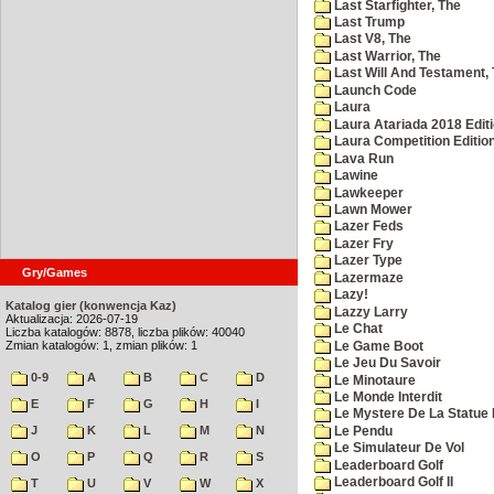
Last Starfighter, The
Last Trump
Last V8, The
Last Warrior, The
Last Will And Testament,
Launch Code
Laura
Laura Atariada 2018 Edit
Laura Competition Editio
Lava Run
Lawine
Lawkeeper
Lawn Mower
Lazer Feds
Lazer Fry
Lazer Type
Gry/Games
Lazermaze
Lazy!
Katalog gier (konwencja Kaz)
Lazzy Larry
Aktualizacja: 2026-07-19
Le Chat
Liczba katalogów: 8878, liczba plików: 40040
Zmian katalogów: 1, zmian plików: 1
Le Game Boot
Le Jeu Du Savoir
0-9
A
B
C
D
Le Minotaure
Le Monde Interdit
E
F
G
H
I
Le Mystere De La Statue 
J
K
L
M
N
Le Pendu
Le Simulateur De Vol
O
P
Q
R
S
Leaderboard Golf
Leaderboard Golf II
T
U
V
W
X