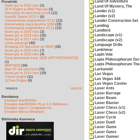
Land Of Adventure
Poradniki
Nowe gry w 2026 roku
(1)
Land Of Mystery, The
SFX-Engine w MAD Pascalu
(3)
Lander (v1)
Narzędzie do tworzenia scrolli
(12)
Lander (v2)
Kartridż Sparta DOS X
(6)
Usprawnienia magnetofonu XC12
(12)
Lander Construction Set
Konserwacja stacji dysków 1050
(19)
Landing
Konserwacja magnetofonu XC12
(15)
Landlord
Nowe gry w 2020 roku
(2)
Landscape (v1)
Nowe gry w 2019 roku
(35)
Nowe gry w 2017 roku
(3)
Landscape (v2)
Larek pokazuje
(40)
Language Drills
Emulacja ZX Spectrum na VBXE
(26)
Lankhmar
Nowe gry w 2016 roku
(7)
Nowe gry w 2015 roku
(4)
Lapin Vole
Partycjonowanie karty SIDE (APT/FAT16/FAT32)
Lapis Philosophorum Der 
(1)
Lapis Philosophorum The 
BMPVIEW
(34)
Larkanoid
Atari ST dla opornych
(75)
Nowe gry w 2014 roku
(19)
Las Vegas
Tritone engine
(11)
Las Vegas 448
QChan Engine
(6)
Las Vegas Casino
nowsze
starsze
Laser Ants
Laser Barrage
Emulatory
Laser Beam
Emulator Atari800Win
Laser Blaster
Emulator Atari800Win PLus 4.0 (Windows)
Laser Chess (v1)
Emulator Atari++ (multiplatform)
Emulator Altirra (Windows)
Laser Chess (v2)
Laser Cycle
Biblioteka Atarowca
Laser Duell
Laser Game
Laser Gates
Laser Gunner