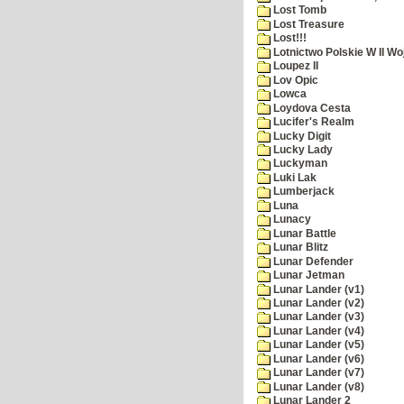
Lost Tomb
Lost Treasure
Lost!!!
Lotnictwo Polskie W II Wo
Loupez II
Lov Opic
Lowca
Loydova Cesta
Lucifer's Realm
Lucky Digit
Lucky Lady
Luckyman
Luki Lak
Lumberjack
Luna
Lunacy
Lunar Battle
Lunar Blitz
Lunar Defender
Lunar Jetman
Lunar Lander (v1)
Lunar Lander (v2)
Lunar Lander (v3)
Lunar Lander (v4)
Lunar Lander (v5)
Lunar Lander (v6)
Lunar Lander (v7)
Lunar Lander (v8)
Lunar Lander 2