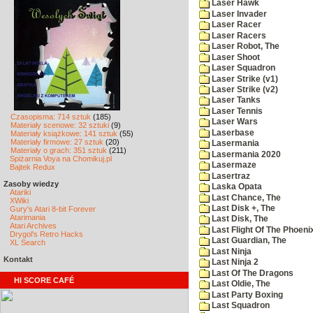
Laser Hawk
Laser Invader
Laser Racer
Laser Racers
Laser Robot, The
Laser Shoot
Laser Squadron
Laser Strike (v1)
Laser Strike (v2)
Laser Tanks
Laser Tennis
Czasopisma: 714 sztuk
(185)
Laser Wars
Materiały scenowe: 32 sztuki
(9)
Laserbase
Materiały książkowe: 141 sztuk
(55)
Materiały firmowe: 27 sztuk
(20)
Lasermania
Materiały o grach: 351 sztuk
(211)
Lasermania 2020
Spiżarnia Voya na Chomikuj.pl
Lasermaze
Bajtek Redux
Lasertraz
Zasoby wiedzy
Laska Opata
Atariki
Last Chance, The
XWiki
Last Disk +, The
Gury's Atari 8-bit Forever
Atarimania
Last Disk, The
Atari Archives
Last Flight Of The Phoeni
Drygol's Retro Hacks
Last Guardian, The
XL Search
Last Ninja
Kontakt
Last Ninja 2
Last Of The Dragons
HI SCORE CAFÉ
Last Oldie, The
Last Party Boxing
Last Squadron