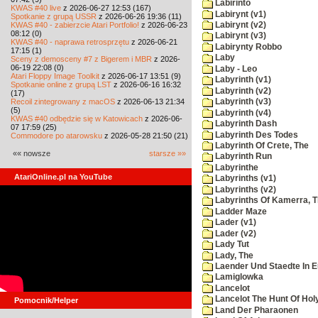
Labirinto
KWAS #40 live
z 2026-06-27 12:53 (167)
Labirynt (v1)
Spotkanie z grupą USSR
z 2026-06-26 19:36 (11)
KWAS #40 - zabierzcie Atari Portfolio!
z 2026-06-23
Labirynt (v2)
08:12 (0)
Labirynt (v3)
KWAS #40 - naprawa retrosprzętu
z 2026-06-21
Labirynty Robbo
17:15 (1)
Laby
Sceny z demosceny #7 z Bigerem i MBR
z 2026-
06-19 22:08 (0)
Laby - Leo
Atari Floppy Image Toolkit
z 2026-06-17 13:51 (9)
Labyrinth (v1)
Spotkanie online z grupą LST
z 2026-06-16 16:32
Labyrinth (v2)
(17)
Recoil zintegrowany z macOS
z 2026-06-13 21:34
Labyrinth (v3)
(5)
Labyrinth (v4)
KWAS #40 odbędzie się w Katowicach
z 2026-06-
Labyrinth Dash
07 17:59 (25)
Labyrinth Des Todes
Commodore po atarowsku
z 2026-05-28 21:50 (21)
Labyrinth Of Crete, The
«« nowsze
starsze »»
Labyrinth Run
Labyrinthe
AtariOnline.pl na YouTube
Labyrinths (v1)
Labyrinths (v2)
Labyrinths Of Kamerra, 
Ladder Maze
Lader (v1)
Lader (v2)
Lady Tut
Lady, The
Laender Und Staedte In 
Lamiglowka
Lancelot
Lancelot The Hunt Of Hol
Pomocnik/Helper
Land Der Pharaonen