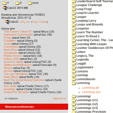
Leaderboard Golf Tourna
Y
Z
inne
League Challenge
Całość 3074 MB
Leap Frog!
Leap'in Lizards!
Katalog gier (konwencja TOSEC)
Leaper
Aktualizacja: 2021-07-11
Leaping Larry
Całość
,
md5
sha
(
7-Zip
,
TUGZip
)
Leaps and Bounds
Leapster
Opisy gier
"Old Towers" (Atari ST)
opisał Misza (19)
Learn The Number
Submarine Commander
opisał Kaz (36)
Learn To Read 1
Frogs
opisał Xeen (0)
Learning Center, The - La
Choplifter!
opisał Urborg (0)
Joust
opisał Urborg (17)
Learning With Leeper
Commando
opisał Urborg (35)
Leather Goddesses Of P
Mario Bros
opisał Urborg (13)
Leben
Xenophobe
opisał Urborg (36)
Robbo Forever
opisał tbxx (16)
Legacy, The
Kolony 2106
opisał tbxx (3)
Legenda
Archon II: Adept
opisał Urborg/TDC (9)
Leggit!
Spitfire Ace/Hellcat Ace
opisał Farscape (9)
Legionnaire
Wyspa
opisał Kaz (9)
Archon
opisał Urborg/TDC (16)
Lemans
The Last Starfighter
opisał TDC (30)
Lemingi
Dwie Wieże
opisał Muffy (19)
Lemmblaster
Basil The Great Mouse Detective
opisał Charlie
Cherry (125)
Lemming
Inny Świat
opisał Charlie Cherry (17)
Lemming.atr
Inspektor
opisał Charlie Cherry (19)
Lemming.xex
Grand Prix Simulator
opisał Charlie Cherry (16)
Lemmingi
«« nowsze
starsze »»
Lemmings (v1)
Lemmings (v2)
Wewnętrzne/Internals
Lemmings (v3)
Lemmings Prevision