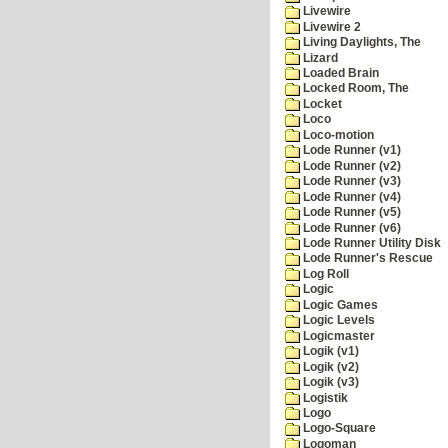
Livewire
Livewire 2
Living Daylights, The
Lizard
Loaded Brain
Locked Room, The
Locket
Loco
Loco-motion
Lode Runner (v1)
Lode Runner (v2)
Lode Runner (v3)
Lode Runner (v4)
Lode Runner (v5)
Lode Runner (v6)
Lode Runner Utility Disk
Lode Runner's Rescue
Log Roll
Logic
Logic Games
Logic Levels
Logicmaster
Logik (v1)
Logik (v2)
Logik (v3)
Logistik
Logo
Logo-Square
Logoman