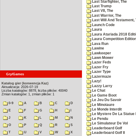
Last Starfighter, The
Last Trump
Last V8, The
Last Warrior, The
Last Will And Testament,
Launch Code
Laura
Laura Atariada 2018 Edit
Laura Competition Editio
Lava Run
Lawine
Lawkeeper
Lawn Mower
Lazer Feds
Lazer Fry
Lazer Type
Gry/Games
Lazermaze
Lazy!
Katalog gier (konwencja Kaz)
Lazzy Larry
Aktualizacja: 2026-07-19
Liczba katalogów: 8878, liczba plików: 40040
Le Chat
Zmian katalogów: 1, zmian plików: 1
Le Game Boot
Le Jeu Du Savoir
0-9
A
B
C
D
Le Minotaure
Le Monde Interdit
E
F
G
H
I
Le Mystere De La Statue 
J
K
L
M
N
Le Pendu
Le Simulateur De Vol
O
P
Q
R
S
Leaderboard Golf
T
U
V
W
X
Leaderboard Golf II