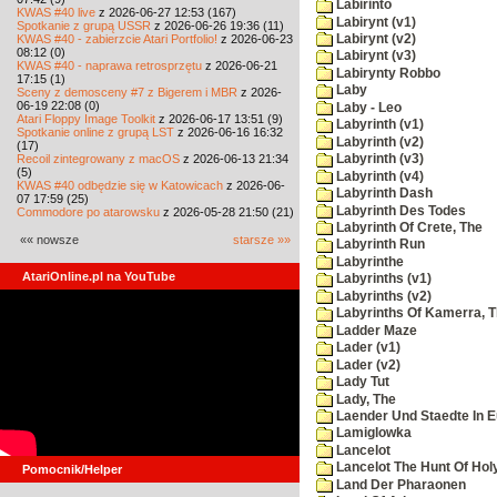
Labirinto
KWAS #40 live
z 2026-06-27 12:53 (167)
Labirynt (v1)
Spotkanie z grupą USSR
z 2026-06-26 19:36 (11)
KWAS #40 - zabierzcie Atari Portfolio!
z 2026-06-23
Labirynt (v2)
08:12 (0)
Labirynt (v3)
KWAS #40 - naprawa retrosprzętu
z 2026-06-21
Labirynty Robbo
17:15 (1)
Laby
Sceny z demosceny #7 z Bigerem i MBR
z 2026-
06-19 22:08 (0)
Laby - Leo
Atari Floppy Image Toolkit
z 2026-06-17 13:51 (9)
Labyrinth (v1)
Spotkanie online z grupą LST
z 2026-06-16 16:32
Labyrinth (v2)
(17)
Recoil zintegrowany z macOS
z 2026-06-13 21:34
Labyrinth (v3)
(5)
Labyrinth (v4)
KWAS #40 odbędzie się w Katowicach
z 2026-06-
Labyrinth Dash
07 17:59 (25)
Labyrinth Des Todes
Commodore po atarowsku
z 2026-05-28 21:50 (21)
Labyrinth Of Crete, The
«« nowsze
starsze »»
Labyrinth Run
Labyrinthe
AtariOnline.pl na YouTube
Labyrinths (v1)
Labyrinths (v2)
Labyrinths Of Kamerra, 
Ladder Maze
Lader (v1)
Lader (v2)
Lady Tut
Lady, The
Laender Und Staedte In 
Lamiglowka
Lancelot
Lancelot The Hunt Of Hol
Pomocnik/Helper
Land Der Pharaonen