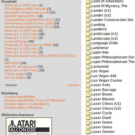
Land Of Adventure
Poradniki
Nowe gry w 2026 roku
(1)
Land Of Mystery, The
SFX-Engine w MAD Pascalu
(3)
Lander (v1)
Narzędzie do tworzenia scrolli
(12)
Lander (v2)
Kartridż Sparta DOS X
(6)
Usprawnienia magnetofonu XC12
(12)
Lander Construction Set
Konserwacja stacji dysków 1050
(19)
Landing
Konserwacja magnetofonu XC12
(15)
Landlord
Nowe gry w 2020 roku
(2)
Landscape (v1)
Nowe gry w 2019 roku
(35)
Nowe gry w 2017 roku
(3)
Landscape (v2)
Larek pokazuje
(40)
Language Drills
Emulacja ZX Spectrum na VBXE
(26)
Lankhmar
Nowe gry w 2016 roku
(7)
Nowe gry w 2015 roku
(4)
Lapin Vole
Partycjonowanie karty SIDE (APT/FAT16/FAT32)
Lapis Philosophorum Der 
(1)
Lapis Philosophorum The 
BMPVIEW
(34)
Larkanoid
Atari ST dla opornych
(75)
Nowe gry w 2014 roku
(19)
Las Vegas
Tritone engine
(11)
Las Vegas 448
QChan Engine
(6)
Las Vegas Casino
nowsze
starsze
Laser Ants
Laser Barrage
Emulatory
Laser Beam
Emulator Atari800Win
Laser Blaster
Emulator Atari800Win PLus 4.0 (Windows)
Laser Chess (v1)
Emulator Atari++ (multiplatform)
Emulator Altirra (Windows)
Laser Chess (v2)
Laser Cycle
Biblioteka Atarowca
Laser Duell
Laser Game
Laser Gates
Laser Gunner