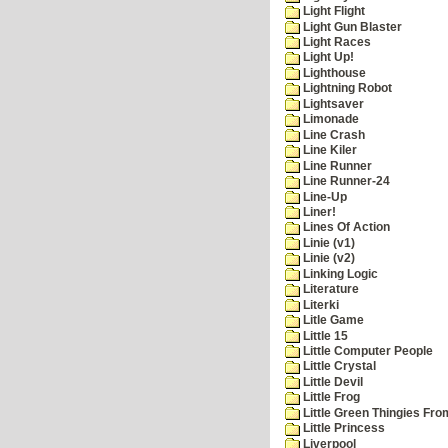
Light Flight
Light Gun Blaster
Light Races
Light Up!
Lighthouse
Lightning Robot
Lightsaver
Limonade
Line Crash
Line Kiler
Line Runner
Line Runner-24
Line-Up
Liner!
Lines Of Action
Linie (v1)
Linie (v2)
Linking Logic
Literature
Literki
Litle Game
Little 15
Little Computer People
Little Crystal
Little Devil
Little Frog
Little Green Thingies Fr
Little Princess
Liverpool