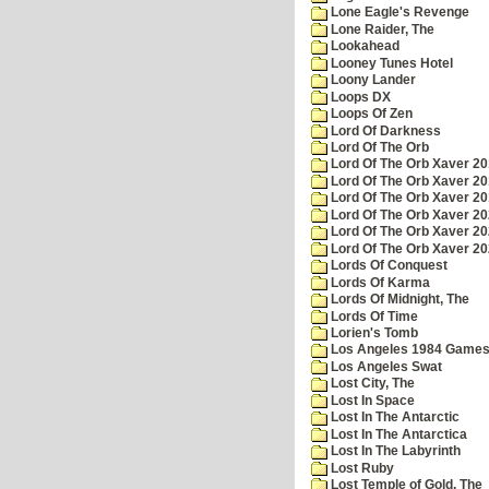
Lone Eagle's Revenge
Lone Raider, The
Lookahead
Looney Tunes Hotel
Loony Lander
Loops DX
Loops Of Zen
Lord Of Darkness
Lord Of The Orb
Lord Of The Orb Xaver 2
Lord Of The Orb Xaver 2
Lord Of The Orb Xaver 2
Lord Of The Orb Xaver 2
Lord Of The Orb Xaver 2
Lord Of The Orb Xaver 2
Lords Of Conquest
Lords Of Karma
Lords Of Midnight, The
Lords Of Time
Lorien's Tomb
Los Angeles 1984 Game
Los Angeles Swat
Lost City, The
Lost In Space
Lost In The Antarctic
Lost In The Antarctica
Lost In The Labyrinth
Lost Ruby
Lost Temple of Gold, The