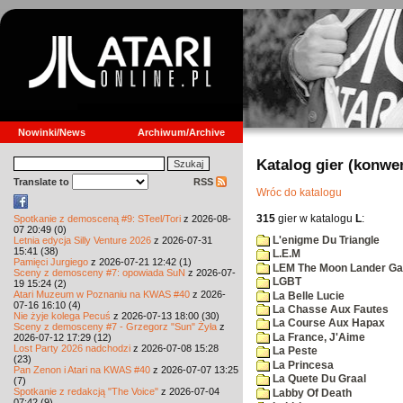
Nowinki/News
Archiwum/Archive
Katalog gier (konwe
Translate to
RSS
Wróc do katalogu
315
gier w katalogu
L
:
Spotkanie z demosceną #9: STeel/Tori
z 2026-08-
07 20:49 (0)
L'enigme Du Triangle
Letnia edycja Silly Venture 2026
z 2026-07-31
15:41 (38)
L.E.M
Pamięci Jurgiego
z 2026-07-21 12:42 (1)
LEM The Moon Lander G
Sceny z demosceny #7: opowiada SuN
z 2026-07-
LGBT
19 15:24 (2)
Atari Muzeum w Poznaniu na KWAS #40
z 2026-
La Belle Lucie
07-16 16:10 (4)
La Chasse Aux Fautes
Nie żyje kolega Pecuś
z 2026-07-13 18:00 (30)
La Course Aux Hapax
Sceny z demosceny #7 - Grzegorz "Sun" Żyła
z
La France, J'Aime
2026-07-12 17:29 (12)
Lost Party 2026 nadchodzi
z 2026-07-08 15:28
La Peste
(23)
La Princesa
Pan Zenon i Atari na KWAS #40
z 2026-07-07 13:25
La Quete Du Graal
(7)
Spotkanie z redakcją "The Voice"
z 2026-07-04
Labby Of Death
07:42 (9)