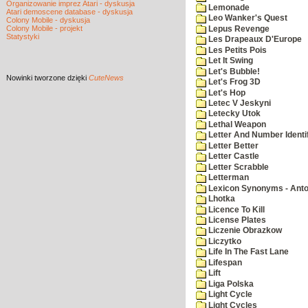
Organizowanie imprez Atari - dyskusja
Lemonade
Atari demoscene database - dyskusja
Leo Wanker's Quest
Colony Mobile - dyskusja
Colony Mobile - projekt
Lepus Revenge
Statystyki
Les Drapeaux D'Europe
Les Petits Pois
Let It Swing
Let's Bubble!
Nowinki
tworzone dzięki
CuteNews
Let's Frog 3D
Let's Hop
Letec V Jeskyni
Letecky Utok
Lethal Weapon
Letter And Number Identif
Letter Better
Letter Castle
Letter Scrabble
Letterman
Lexicon Synonyms - Ant
Lhotka
Licence To Kill
License Plates
Liczenie Obrazkow
Liczytko
Life In The Fast Lane
Lifespan
Lift
Liga Polska
Light Cycle
Light Cycles