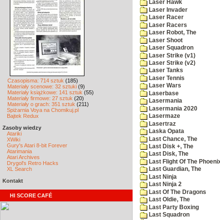
Laser Hawk
Laser Invader
Laser Racer
Laser Racers
Laser Robot, The
Laser Shoot
Laser Squadron
Laser Strike (v1)
Laser Strike (v2)
Laser Tanks
Laser Tennis
Czasopisma: 714 sztuk
(185)
Laser Wars
Materiały scenowe: 32 sztuki
(9)
Materiały książkowe: 141 sztuk
(55)
Laserbase
Materiały firmowe: 27 sztuk
(20)
Lasermania
Materiały o grach: 351 sztuk
(211)
Lasermania 2020
Spiżarnia Voya na Chomikuj.pl
Bajtek Redux
Lasermaze
Lasertraz
Zasoby wiedzy
Laska Opata
Atariki
Last Chance, The
XWiki
Gury's Atari 8-bit Forever
Last Disk +, The
Atarimania
Last Disk, The
Atari Archives
Last Flight Of The Phoeni
Drygol's Retro Hacks
XL Search
Last Guardian, The
Last Ninja
Kontakt
Last Ninja 2
Last Of The Dragons
HI SCORE CAFÉ
Last Oldie, The
Last Party Boxing
Last Squadron