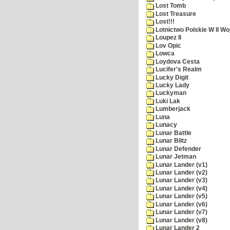
Lost Tomb
Lost Treasure
Lost!!!
Lotnictwo Polskie W II Wo
Loupez II
Lov Opic
Lowca
Loydova Cesta
Lucifer's Realm
Lucky Digit
Lucky Lady
Luckyman
Luki Lak
Lumberjack
Luna
Lunacy
Lunar Battle
Lunar Blitz
Lunar Defender
Lunar Jetman
Lunar Lander (v1)
Lunar Lander (v2)
Lunar Lander (v3)
Lunar Lander (v4)
Lunar Lander (v5)
Lunar Lander (v6)
Lunar Lander (v7)
Lunar Lander (v8)
Lunar Lander 2