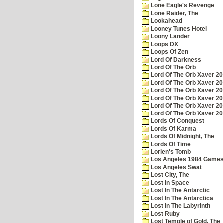
Lone Eagle's Revenge
Lone Raider, The
Lookahead
Looney Tunes Hotel
Loony Lander
Loops DX
Loops Of Zen
Lord Of Darkness
Lord Of The Orb
Lord Of The Orb Xaver 2
Lord Of The Orb Xaver 2
Lord Of The Orb Xaver 2
Lord Of The Orb Xaver 2
Lord Of The Orb Xaver 2
Lord Of The Orb Xaver 2
Lords Of Conquest
Lords Of Karma
Lords Of Midnight, The
Lords Of Time
Lorien's Tomb
Los Angeles 1984 Game
Los Angeles Swat
Lost City, The
Lost In Space
Lost In The Antarctic
Lost In The Antarctica
Lost In The Labyrinth
Lost Ruby
Lost Temple of Gold, The