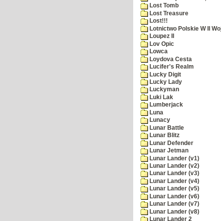
Lost Tomb
Lost Treasure
Lost!!!
Lotnictwo Polskie W II Wo
Loupez II
Lov Opic
Lowca
Loydova Cesta
Lucifer's Realm
Lucky Digit
Lucky Lady
Luckyman
Luki Lak
Lumberjack
Luna
Lunacy
Lunar Battle
Lunar Blitz
Lunar Defender
Lunar Jetman
Lunar Lander (v1)
Lunar Lander (v2)
Lunar Lander (v3)
Lunar Lander (v4)
Lunar Lander (v5)
Lunar Lander (v6)
Lunar Lander (v7)
Lunar Lander (v8)
Lunar Lander 2