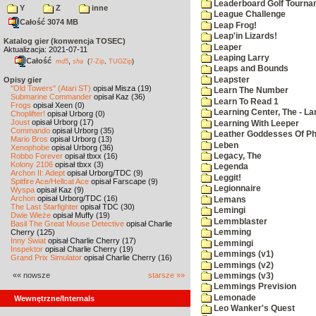
Leaderboard Golf Tourna
Y
Z
inne
League Challenge
Całość 3074 MB
Leap Frog!
Leap'in Lizards!
Katalog gier (konwencja TOSEC)
Leaper
Aktualizacja: 2021-07-11
Leaping Larry
Całość
,
md5
sha
(
7-Zip
,
TUGZip
)
Leaps and Bounds
Leapster
Opisy gier
"Old Towers" (Atari ST)
opisał Misza (19)
Learn The Number
Submarine Commander
opisał Kaz (36)
Learn To Read 1
Frogs
opisał Xeen (0)
Learning Center, The - La
Choplifter!
opisał Urborg (0)
Joust
opisał Urborg (17)
Learning With Leeper
Commando
opisał Urborg (35)
Leather Goddesses Of P
Mario Bros
opisał Urborg (13)
Leben
Xenophobe
opisał Urborg (36)
Robbo Forever
opisał tbxx (16)
Legacy, The
Kolony 2106
opisał tbxx (3)
Legenda
Archon II: Adept
opisał Urborg/TDC (9)
Leggit!
Spitfire Ace/Hellcat Ace
opisał Farscape (9)
Legionnaire
Wyspa
opisał Kaz (9)
Archon
opisał Urborg/TDC (16)
Lemans
The Last Starfighter
opisał TDC (30)
Lemingi
Dwie Wieże
opisał Muffy (19)
Lemmblaster
Basil The Great Mouse Detective
opisał Charlie
Cherry (125)
Lemming
Inny Świat
opisał Charlie Cherry (17)
Lemmingi
Inspektor
opisał Charlie Cherry (19)
Lemmings (v1)
Grand Prix Simulator
opisał Charlie Cherry (16)
Lemmings (v2)
«« nowsze
starsze »»
Lemmings (v3)
Lemmings Prevision
Lemonade
Wewnętrzne/Internals
Leo Wanker's Quest