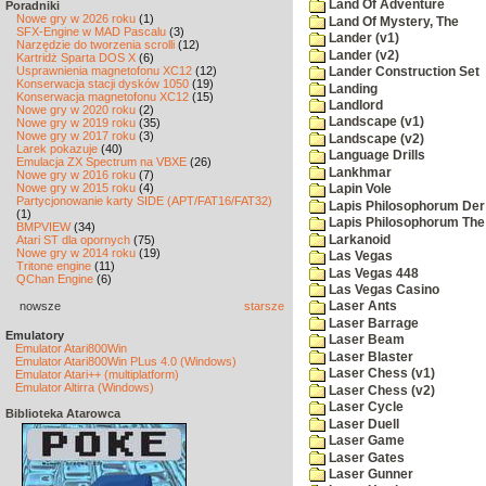
Land Of Adventure
Poradniki
Nowe gry w 2026 roku
(1)
Land Of Mystery, The
SFX-Engine w MAD Pascalu
(3)
Lander (v1)
Narzędzie do tworzenia scrolli
(12)
Lander (v2)
Kartridż Sparta DOS X
(6)
Usprawnienia magnetofonu XC12
(12)
Lander Construction Set
Konserwacja stacji dysków 1050
(19)
Landing
Konserwacja magnetofonu XC12
(15)
Landlord
Nowe gry w 2020 roku
(2)
Landscape (v1)
Nowe gry w 2019 roku
(35)
Nowe gry w 2017 roku
(3)
Landscape (v2)
Larek pokazuje
(40)
Language Drills
Emulacja ZX Spectrum na VBXE
(26)
Lankhmar
Nowe gry w 2016 roku
(7)
Nowe gry w 2015 roku
(4)
Lapin Vole
Partycjonowanie karty SIDE (APT/FAT16/FAT32)
Lapis Philosophorum Der 
(1)
Lapis Philosophorum The 
BMPVIEW
(34)
Larkanoid
Atari ST dla opornych
(75)
Nowe gry w 2014 roku
(19)
Las Vegas
Tritone engine
(11)
Las Vegas 448
QChan Engine
(6)
Las Vegas Casino
nowsze
starsze
Laser Ants
Laser Barrage
Emulatory
Laser Beam
Emulator Atari800Win
Laser Blaster
Emulator Atari800Win PLus 4.0 (Windows)
Laser Chess (v1)
Emulator Atari++ (multiplatform)
Emulator Altirra (Windows)
Laser Chess (v2)
Laser Cycle
Biblioteka Atarowca
Laser Duell
Laser Game
Laser Gates
Laser Gunner