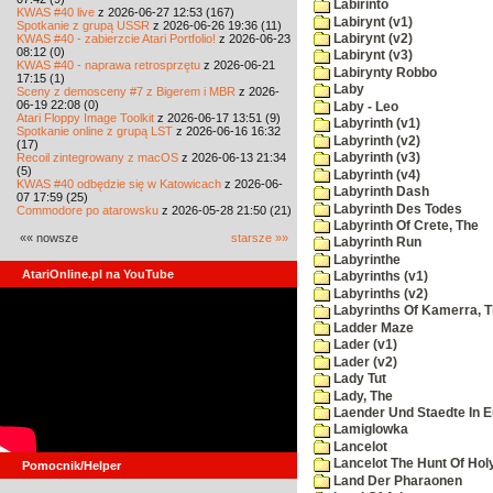
Labirinto
KWAS #40 live
z 2026-06-27 12:53 (167)
Labirynt (v1)
Spotkanie z grupą USSR
z 2026-06-26 19:36 (11)
KWAS #40 - zabierzcie Atari Portfolio!
z 2026-06-23
Labirynt (v2)
08:12 (0)
Labirynt (v3)
KWAS #40 - naprawa retrosprzętu
z 2026-06-21
Labirynty Robbo
17:15 (1)
Laby
Sceny z demosceny #7 z Bigerem i MBR
z 2026-
06-19 22:08 (0)
Laby - Leo
Atari Floppy Image Toolkit
z 2026-06-17 13:51 (9)
Labyrinth (v1)
Spotkanie online z grupą LST
z 2026-06-16 16:32
Labyrinth (v2)
(17)
Recoil zintegrowany z macOS
z 2026-06-13 21:34
Labyrinth (v3)
(5)
Labyrinth (v4)
KWAS #40 odbędzie się w Katowicach
z 2026-06-
Labyrinth Dash
07 17:59 (25)
Labyrinth Des Todes
Commodore po atarowsku
z 2026-05-28 21:50 (21)
Labyrinth Of Crete, The
«« nowsze
starsze »»
Labyrinth Run
Labyrinthe
AtariOnline.pl na YouTube
Labyrinths (v1)
Labyrinths (v2)
Labyrinths Of Kamerra, 
Ladder Maze
Lader (v1)
Lader (v2)
Lady Tut
Lady, The
Laender Und Staedte In 
Lamiglowka
Lancelot
Lancelot The Hunt Of Hol
Pomocnik/Helper
Land Der Pharaonen