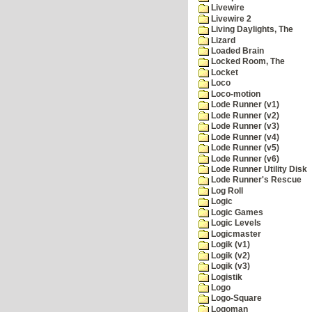
Livewire
Livewire 2
Living Daylights, The
Lizard
Loaded Brain
Locked Room, The
Locket
Loco
Loco-motion
Lode Runner (v1)
Lode Runner (v2)
Lode Runner (v3)
Lode Runner (v4)
Lode Runner (v5)
Lode Runner (v6)
Lode Runner Utility Disk
Lode Runner's Rescue
Log Roll
Logic
Logic Games
Logic Levels
Logicmaster
Logik (v1)
Logik (v2)
Logik (v3)
Logistik
Logo
Logo-Square
Logoman