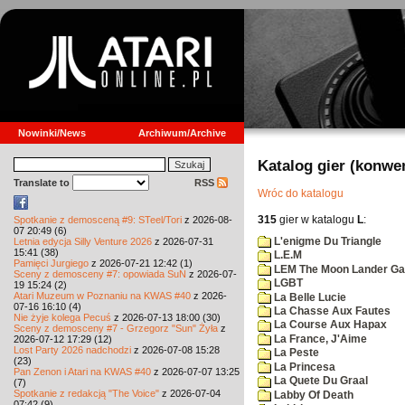
Nowinki/News
Archiwum/Archive
Katalog gier (konwe
Translate to
RSS
Wróc do katalogu
315
gier w katalogu
L
:
Spotkanie z demosceną #9: STeel/Tori
z 2026-08-
07 20:49 (6)
L'enigme Du Triangle
Letnia edycja Silly Venture 2026
z 2026-07-31
15:41 (38)
L.E.M
Pamięci Jurgiego
z 2026-07-21 12:42 (1)
LEM The Moon Lander G
Sceny z demosceny #7: opowiada SuN
z 2026-07-
LGBT
19 15:24 (2)
Atari Muzeum w Poznaniu na KWAS #40
z 2026-
La Belle Lucie
07-16 16:10 (4)
La Chasse Aux Fautes
Nie żyje kolega Pecuś
z 2026-07-13 18:00 (30)
La Course Aux Hapax
Sceny z demosceny #7 - Grzegorz "Sun" Żyła
z
La France, J'Aime
2026-07-12 17:29 (12)
Lost Party 2026 nadchodzi
z 2026-07-08 15:28
La Peste
(23)
La Princesa
Pan Zenon i Atari na KWAS #40
z 2026-07-07 13:25
La Quete Du Graal
(7)
Spotkanie z redakcją "The Voice"
z 2026-07-04
Labby Of Death
07:42 (9)