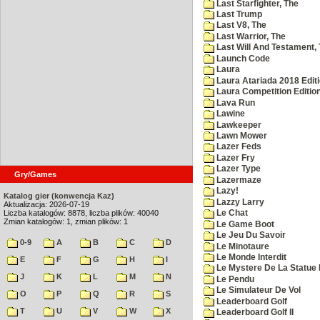
Last Starfighter, The
Last Trump
Last V8, The
Last Warrior, The
Last Will And Testament,
Launch Code
Laura
Laura Atariada 2018 Edit
Laura Competition Editio
Lava Run
Lawine
Lawkeeper
Lawn Mower
Lazer Feds
Lazer Fry
Lazer Type
Gry/Games
Lazermaze
Lazy!
Katalog gier (konwencja Kaz)
Lazzy Larry
Aktualizacja: 2026-07-19
Liczba katalogów: 8878, liczba plików: 40040
Le Chat
Zmian katalogów: 1, zmian plików: 1
Le Game Boot
Le Jeu Du Savoir
0-9
A
B
C
D
Le Minotaure
Le Monde Interdit
E
F
G
H
I
Le Mystere De La Statue 
J
K
L
M
N
Le Pendu
Le Simulateur De Vol
O
P
Q
R
S
Leaderboard Golf
T
U
V
W
X
Leaderboard Golf II