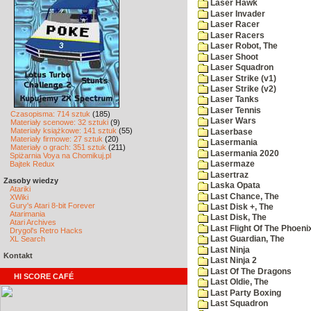
Laser Hawk
Laser Invader
Laser Racer
Laser Racers
Laser Robot, The
Laser Shoot
Laser Squadron
Laser Strike (v1)
Laser Strike (v2)
Laser Tanks
Laser Tennis
Czasopisma: 714 sztuk
(185)
Laser Wars
Materiały scenowe: 32 sztuki
(9)
Materiały książkowe: 141 sztuk
(55)
Laserbase
Materiały firmowe: 27 sztuk
(20)
Lasermania
Materiały o grach: 351 sztuk
(211)
Lasermania 2020
Spiżarnia Voya na Chomikuj.pl
Bajtek Redux
Lasermaze
Lasertraz
Zasoby wiedzy
Laska Opata
Atariki
Last Chance, The
XWiki
Gury's Atari 8-bit Forever
Last Disk +, The
Atarimania
Last Disk, The
Atari Archives
Last Flight Of The Phoeni
Drygol's Retro Hacks
XL Search
Last Guardian, The
Last Ninja
Kontakt
Last Ninja 2
Last Of The Dragons
HI SCORE CAFÉ
Last Oldie, The
Last Party Boxing
Last Squadron