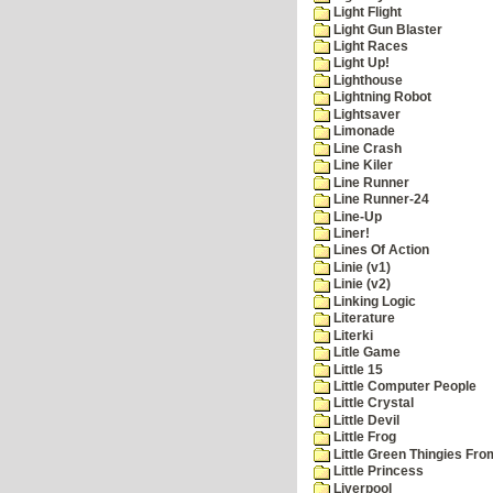
Light Flight
Light Gun Blaster
Light Races
Light Up!
Lighthouse
Lightning Robot
Lightsaver
Limonade
Line Crash
Line Kiler
Line Runner
Line Runner-24
Line-Up
Liner!
Lines Of Action
Linie (v1)
Linie (v2)
Linking Logic
Literature
Literki
Litle Game
Little 15
Little Computer People
Little Crystal
Little Devil
Little Frog
Little Green Thingies Fr
Little Princess
Liverpool