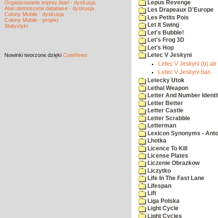
Lepus Revenge
Organizowanie imprez Atari - dyskusja
Atari demoscene database - dyskusja
Les Drapeaux D'Europe
Colony Mobile - dyskusja
Les Petits Pois
Colony Mobile - projekt
Let It Swing
Statystyki
Let's Bubble!
Let's Frog 3D
Let's Hop
Nowinki
tworzone dzięki
CuteNews
Letec V Jeskyni
Letec V Jeskyni (b).atr
Letec V Jeskyni.bas
Letecky Utok
Lethal Weapon
Letter And Number Identif
Letter Better
Letter Castle
Letter Scrabble
Letterman
Lexicon Synonyms - Ant
Lhotka
Licence To Kill
License Plates
Liczenie Obrazkow
Liczytko
Life In The Fast Lane
Lifespan
Lift
Liga Polska
Light Cycle
Light Cycles