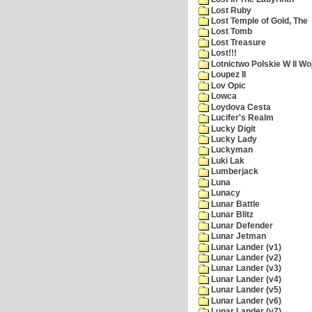
Lost Ruby
Lost Temple of Gold, The
Lost Tomb
Lost Treasure
Lost!!!
Lotnictwo Polskie W II Wo
Loupez II
Lov Opic
Lowca
Loydova Cesta
Lucifer's Realm
Lucky Digit
Lucky Lady
Luckyman
Luki Lak
Lumberjack
Luna
Lunacy
Lunar Battle
Lunar Blitz
Lunar Defender
Lunar Jetman
Lunar Lander (v1)
Lunar Lander (v2)
Lunar Lander (v3)
Lunar Lander (v4)
Lunar Lander (v5)
Lunar Lander (v6)
Lunar Lander (v7)