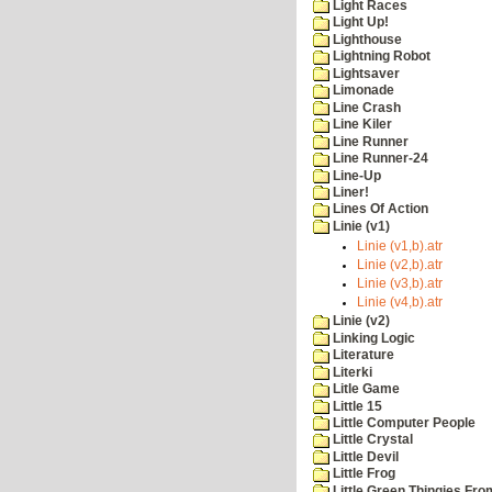
Light Races
Light Up!
Lighthouse
Lightning Robot
Lightsaver
Limonade
Line Crash
Line Kiler
Line Runner
Line Runner-24
Line-Up
Liner!
Lines Of Action
Linie (v1)
Linie (v1,b).atr
Linie (v2,b).atr
Linie (v3,b).atr
Linie (v4,b).atr
Linie (v2)
Linking Logic
Literature
Literki
Litle Game
Little 15
Little Computer People
Little Crystal
Little Devil
Little Frog
Little Green Thingies Fr