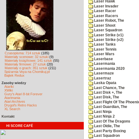
Laser Hawk
Laser Invader
Laser Racer
Laser Racers
Laser Robot, The
Laser Shoot
Laser Squadron
Laser Strike (v1)
Laser Strike (v2)
Laser Tanks
Laser Tennis
Czasopisma: 714 sztuk
(185)
Laser Wars
Materiały scenowe: 32 sztuki
(9)
Laserbase
Materiały książkowe: 141 sztuk
(55)
Lasermania
Materiały firmowe: 27 sztuk
(20)
Materiały o grach: 351 sztuk
(211)
Lasermania 2020
Spiżarnia Voya na Chomikuj.pl
Lasermaze
Bajtek Redux
Lasertraz
Zasoby wiedzy
Laska Opata
Atariki
Last Chance, The
XWiki
Last Disk +, The
Gury's Atari 8-bit Forever
Last Disk, The
Atarimania
Atari Archives
Last Flight Of The Phoeni
Drygol's Retro Hacks
Last Guardian, The
XL Search
Last Ninja
Kontakt
Last Ninja 2
Last Of The Dragons
HI SCORE CAFÉ
Last Oldie, The
Last Party Boxing
Last Squadron