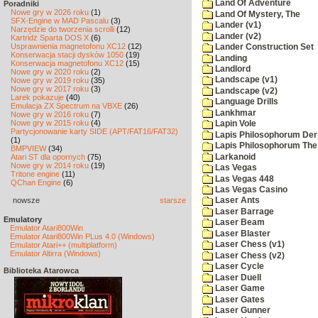
Land Of Adventure
Poradniki
Nowe gry w 2026 roku
(1)
Land Of Mystery, The
SFX-Engine w MAD Pascalu
(3)
Lander (v1)
Narzędzie do tworzenia scrolli
(12)
Lander (v2)
Kartridż Sparta DOS X
(6)
Usprawnienia magnetofonu XC12
(12)
Lander Construction Set
Konserwacja stacji dysków 1050
(19)
Landing
Konserwacja magnetofonu XC12
(15)
Landlord
Nowe gry w 2020 roku
(2)
Landscape (v1)
Nowe gry w 2019 roku
(35)
Nowe gry w 2017 roku
(3)
Landscape (v2)
Larek pokazuje
(40)
Language Drills
Emulacja ZX Spectrum na VBXE
(26)
Lankhmar
Nowe gry w 2016 roku
(7)
Nowe gry w 2015 roku
(4)
Lapin Vole
Partycjonowanie karty SIDE (APT/FAT16/FAT32)
Lapis Philosophorum Der 
(1)
Lapis Philosophorum The 
BMPVIEW
(34)
Larkanoid
Atari ST dla opornych
(75)
Nowe gry w 2014 roku
(19)
Las Vegas
Tritone engine
(11)
Las Vegas 448
QChan Engine
(6)
Las Vegas Casino
nowsze
starsze
Laser Ants
Laser Barrage
Emulatory
Laser Beam
Emulator Atari800Win
Laser Blaster
Emulator Atari800Win PLus 4.0 (Windows)
Laser Chess (v1)
Emulator Atari++ (multiplatform)
Emulator Altirra (Windows)
Laser Chess (v2)
Laser Cycle
Biblioteka Atarowca
Laser Duell
Laser Game
Laser Gates
Laser Gunner