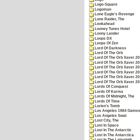
Logo-Square
Logoman
Lone Eagle's Revenge
Lone Raider, The
Lookahead
Looney Tunes Hotel
Loony Lander
Loops DX
Loops Of Zen
Lord Of Darkness
Lord Of The Orb
Lord Of The Orb Xaver 2
Lord Of The Orb Xaver 2
Lord Of The Orb Xaver 2
Lord Of The Orb Xaver 2
Lord Of The Orb Xaver 2
Lord Of The Orb Xaver 2
Lords Of Conquest
Lords Of Karma
Lords Of Midnight, The
Lords Of Time
Lorien's Tomb
Los Angeles 1984 Game
Los Angeles Swat
Lost City, The
Lost In Space
Lost In The Antarctic
Lost In The Antarctica
Lost In The Labyrinth