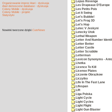
Lepus Revenge
Organizowanie imprez Atari - dyskusja
Les Drapeaux D'Europe
Atari demoscene database - dyskusja
Les Petits Pois
Colony Mobile - dyskusja
Colony Mobile - projekt
Let It Swing
Statystyki
Let's Bubble!
Let's Frog 3D
Let's Hop
Letec V Jeskyni
Nowinki
tworzone dzięki
CuteNews
Letecky Utok
Lethal Weapon
Letter And Number Identif
Letter Better
Letter Castle
Letter Scrabble
Letterman
Lexicon Synonyms - Ant
Lhotka
Licence To Kill
License Plates
Liczenie Obrazkow
Liczytko
Life In The Fast Lane
Lifespan
Lift
Liga Polska
Light Cycle
Light Cycles
Light Flight
Light Gun Blaster