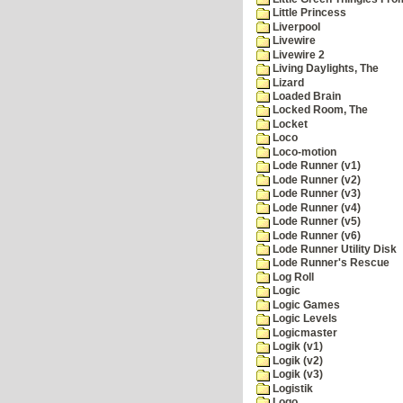
Little Princess
Liverpool
Livewire
Livewire 2
Living Daylights, The
Lizard
Loaded Brain
Locked Room, The
Locket
Loco
Loco-motion
Lode Runner (v1)
Lode Runner (v2)
Lode Runner (v3)
Lode Runner (v4)
Lode Runner (v5)
Lode Runner (v6)
Lode Runner Utility Disk
Lode Runner's Rescue
Log Roll
Logic
Logic Games
Logic Levels
Logicmaster
Logik (v1)
Logik (v2)
Logik (v3)
Logistik
Logo