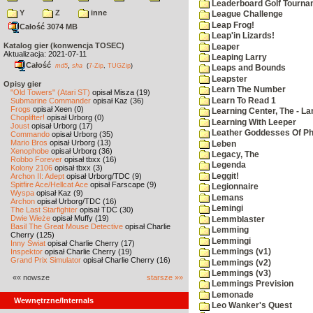
Leaderboard Golf Tourna
Y
Z
inne
League Challenge
Leap Frog!
Całość 3074 MB
Leap'in Lizards!
Katalog gier (konwencja TOSEC)
Leaper
Aktualizacja: 2021-07-11
Leaping Larry
Całość
,
md5
sha
(
7-Zip
,
TUGZip
)
Leaps and Bounds
Leapster
Opisy gier
Learn The Number
"Old Towers" (Atari ST)
opisał Misza (19)
Learn To Read 1
Submarine Commander
opisał Kaz (36)
Frogs
opisał Xeen (0)
Learning Center, The - La
Choplifter!
opisał Urborg (0)
Learning With Leeper
Joust
opisał Urborg (17)
Leather Goddesses Of P
Commando
opisał Urborg (35)
Mario Bros
opisał Urborg (13)
Leben
Xenophobe
opisał Urborg (36)
Legacy, The
Robbo Forever
opisał tbxx (16)
Legenda
Kolony 2106
opisał tbxx (3)
Leggit!
Archon II: Adept
opisał Urborg/TDC (9)
Spitfire Ace/Hellcat Ace
opisał Farscape (9)
Legionnaire
Wyspa
opisał Kaz (9)
Lemans
Archon
opisał Urborg/TDC (16)
Lemingi
The Last Starfighter
opisał TDC (30)
Dwie Wieże
opisał Muffy (19)
Lemmblaster
Basil The Great Mouse Detective
opisał Charlie
Lemming
Cherry (125)
Lemmingi
Inny Świat
opisał Charlie Cherry (17)
Inspektor
opisał Charlie Cherry (19)
Lemmings (v1)
Grand Prix Simulator
opisał Charlie Cherry (16)
Lemmings (v2)
Lemmings (v3)
«« nowsze
starsze »»
Lemmings Prevision
Lemonade
Wewnętrzne/Internals
Leo Wanker's Quest