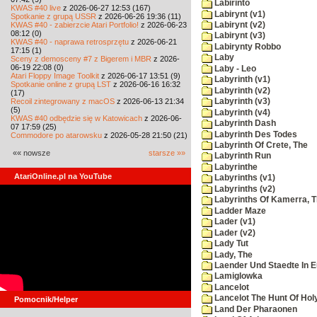
Labirinto
KWAS #40 live
z 2026-06-27 12:53 (167)
Labirynt (v1)
Spotkanie z grupą USSR
z 2026-06-26 19:36 (11)
KWAS #40 - zabierzcie Atari Portfolio!
z 2026-06-23
Labirynt (v2)
08:12 (0)
Labirynt (v3)
KWAS #40 - naprawa retrosprzętu
z 2026-06-21
Labirynty Robbo
17:15 (1)
Laby
Sceny z demosceny #7 z Bigerem i MBR
z 2026-
06-19 22:08 (0)
Laby - Leo
Atari Floppy Image Toolkit
z 2026-06-17 13:51 (9)
Labyrinth (v1)
Spotkanie online z grupą LST
z 2026-06-16 16:32
Labyrinth (v2)
(17)
Recoil zintegrowany z macOS
z 2026-06-13 21:34
Labyrinth (v3)
(5)
Labyrinth (v4)
KWAS #40 odbędzie się w Katowicach
z 2026-06-
Labyrinth Dash
07 17:59 (25)
Labyrinth Des Todes
Commodore po atarowsku
z 2026-05-28 21:50 (21)
Labyrinth Of Crete, The
«« nowsze
starsze »»
Labyrinth Run
Labyrinthe
AtariOnline.pl na YouTube
Labyrinths (v1)
Labyrinths (v2)
Labyrinths Of Kamerra, 
Ladder Maze
Lader (v1)
Lader (v2)
Lady Tut
Lady, The
Laender Und Staedte In 
Lamiglowka
Lancelot
Lancelot The Hunt Of Hol
Pomocnik/Helper
Land Der Pharaonen