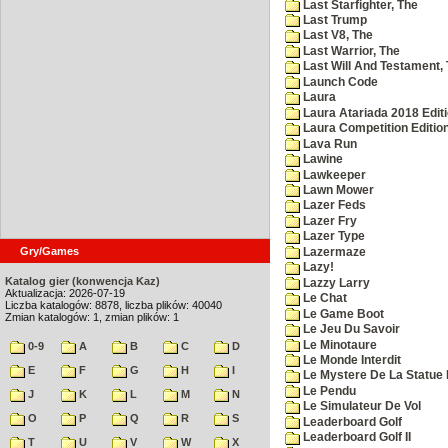
Last Starfighter, The
Last Trump
Last V8, The
Last Warrior, The
Last Will And Testament,
Launch Code
Laura
Laura Atariada 2018 Edit
Laura Competition Editio
Lava Run
Lawine
Lawkeeper
Lawn Mower
Lazer Feds
Lazer Fry
Lazer Type
Gry/Games
Lazermaze
Lazy!
Katalog gier (konwencja Kaz)
Lazzy Larry
Aktualizacja: 2026-07-19
Le Chat
Liczba katalogów: 8878, liczba plików: 40040
Le Game Boot
Zmian katalogów: 1, zmian plików: 1
Le Jeu Du Savoir
Le Minotaure
0-9
A
B
C
D
Le Monde Interdit
E
F
G
H
I
Le Mystere De La Statue 
Le Pendu
J
K
L
M
N
Le Simulateur De Vol
O
P
Q
R
S
Leaderboard Golf
Leaderboard Golf II
T
U
V
W
X