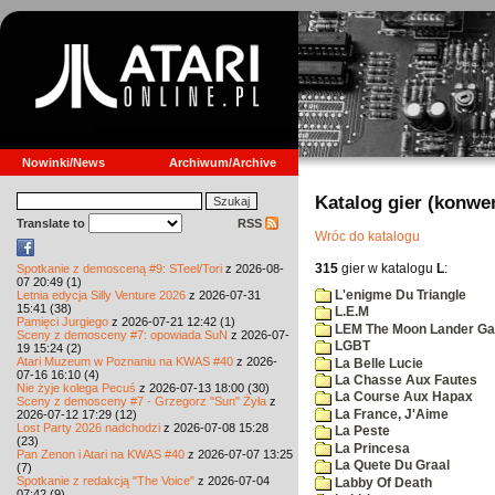
Nowinki/News
Archiwum/Archive
Katalog gier (konwe
Translate to
RSS
Wróc do katalogu
315
gier w katalogu
L
:
Spotkanie z demosceną #9: STeel/Tori
z 2026-08-
07 20:49 (1)
L'enigme Du Triangle
Letnia edycja Silly Venture 2026
z 2026-07-31
15:41 (38)
L.E.M
Pamięci Jurgiego
z 2026-07-21 12:42 (1)
LEM The Moon Lander G
Sceny z demosceny #7: opowiada SuN
z 2026-07-
LGBT
19 15:24 (2)
Atari Muzeum w Poznaniu na KWAS #40
z 2026-
La Belle Lucie
07-16 16:10 (4)
La Chasse Aux Fautes
Nie żyje kolega Pecuś
z 2026-07-13 18:00 (30)
La Course Aux Hapax
Sceny z demosceny #7 - Grzegorz "Sun" Żyła
z
La France, J'Aime
2026-07-12 17:29 (12)
Lost Party 2026 nadchodzi
z 2026-07-08 15:28
La Peste
(23)
La Princesa
Pan Zenon i Atari na KWAS #40
z 2026-07-07 13:25
La Quete Du Graal
(7)
Spotkanie z redakcją "The Voice"
z 2026-07-04
Labby Of Death
07:42 (9)