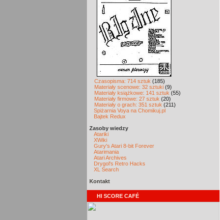
Czasopisma: 714 sztuk
(185)
Materiały scenowe: 32 sztuki
(9)
Materiały książkowe: 141 sztuk
(55)
Materiały firmowe: 27 sztuk
(20)
Materiały o grach: 351 sztuk
(211)
Spiżarnia Voya na Chomikuj.pl
Bajtek Redux
Zasoby wiedzy
Atariki
XWiki
Gury's Atari 8-bit Forever
Atarimania
Atari Archives
Drygol's Retro Hacks
XL Search
Kontakt
HI SCORE CAFÉ