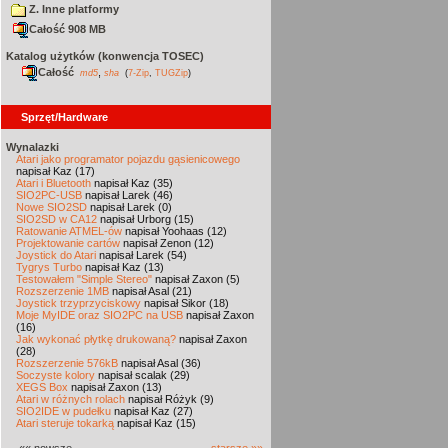
Z. Inne platformy
Całość 908 MB
Katalog użytków (konwencja TOSEC)
Całość
,
md5
sha
(
7-Zip
,
TUGZip
)
Sprzęt/Hardware
Wynalazki
Atari jako programator pojazdu gąsienicowego
napisał Kaz (17)
Atari i Bluetooth
napisał Kaz (35)
SIO2PC-USB
napisał Larek (46)
Nowe SIO2SD
napisał Larek (0)
SIO2SD w CA12
napisał Urborg (15)
Ratowanie ATMEL-ów
napisał Yoohaas (12)
Projektowanie cartów
napisał Zenon (12)
Joystick do Atari
napisał Larek (54)
Tygrys Turbo
napisał Kaz (13)
Testowałem "Simple Stereo"
napisał Zaxon (5)
Rozszerzenie 1MB
napisał Asal (21)
Joystick trzyprzyciskowy
napisał Sikor (18)
Moje MyIDE oraz SIO2PC na USB
napisał Zaxon
(16)
Jak wykonać płytkę drukowaną?
napisał Zaxon
(28)
Rozszerzenie 576kB
napisał Asal (36)
Soczyste kolory
napisał scalak (29)
XEGS Box
napisał Zaxon (13)
Atari w różnych rolach
napisał Różyk (9)
SIO2IDE w pudełku
napisał Kaz (27)
Atari steruje tokarką
napisał Kaz (15)