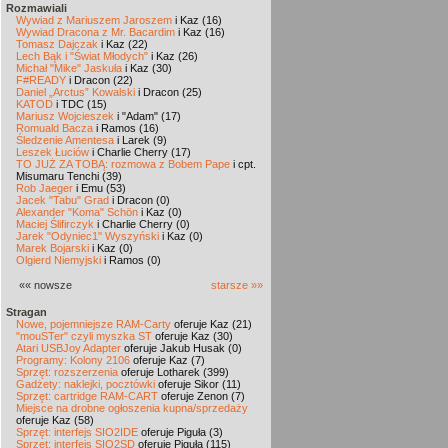
Rozmawiali
Wywiad z Mariuszem Jaroszem
i Kaz (16)
Wywiad Dracona z Mr. Bacardim
i Kaz (16)
Tomasz Dajczak
i Kaz (22)
Lech Bąk i "Świat Młodych"
i Kaz (26)
Michał "Mike" Jaskuła
i Kaz (30)
F#READY
i Dracon (22)
Daniel „Arctus” Kowalski
i Dracon (25)
KATOD
i TDC (15)
Mariusz Wojcieszek
i "Adam" (17)
Romuald Bacza
i Ramos (16)
Śledzenie Amentesa
i Larek (9)
Leszek Łuciów
i Charlie Cherry (17)
TO JUŻ ZA TOBĄ: rozmowa z Bobem Pape
i cpt.
Misumaru Tenchi (39)
Rob Jaeger
i Emu (53)
Jacek "Tabu" Grad
i Dracon (0)
Alexander "Koma" Schön
i Kaz (0)
Maciej Ślifirczyk
i Charlie Cherry (0)
Jarek "Odyniec1" Wyszyński
i Kaz (0)
Marek Bojarski
i Kaz (0)
Olgierd Niemyjski
i Ramos (0)
«« nowsze
starsze »»
Stragan
Nowe, pojemniejsze RAM-Carty
oferuje Kaz (21)
"mouSTer" czyli myszka ST
oferuje Kaz (30)
Atari USBJoy Adapter
oferuje Jakub Husak (0)
Programy: Kolony 2106
oferuje Kaz (7)
Sprzęt: rozszerzenia
oferuje Lotharek (399)
Gadżety: naklejki, pocztówki
oferuje Sikor (11)
Sprzęt: cartridge RAM-CART
oferuje Zenon (7)
Miejsce na drobne ogłoszenia kupna/sprzedaży
oferuje Kaz (58)
Sprzęt: interfejs SIO2IDE
oferuje Piguła (3)
Sprzęt: interfejs SIO2SD
oferuje Piguła (115)