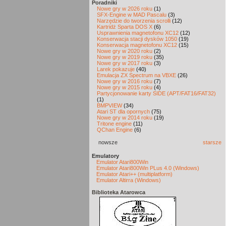
Poradniki
Nowe gry w 2026 roku
(1)
SFX-Engine w MAD Pascalu
(3)
Narzędzie do tworzenia scrolli
(12)
Kartridż Sparta DOS X
(6)
Usprawnienia magnetofonu XC12
(12)
Konserwacja stacji dysków 1050
(19)
Konserwacja magnetofonu XC12
(15)
Nowe gry w 2020 roku
(2)
Nowe gry w 2019 roku
(35)
Nowe gry w 2017 roku
(3)
Larek pokazuje
(40)
Emulacja ZX Spectrum na VBXE
(26)
Nowe gry w 2016 roku
(7)
Nowe gry w 2015 roku
(4)
Partycjonowanie karty SIDE (APT/FAT16/FAT32)
(1)
BMPVIEW
(34)
Atari ST dla opornych
(75)
Nowe gry w 2014 roku
(19)
Tritone engine
(11)
QChan Engine
(6)
nowsze
starsze
Emulatory
Emulator Atari800Win
Emulator Atari800Win PLus 4.0 (Windows)
Emulator Atari++ (multiplatform)
Emulator Altirra (Windows)
Biblioteka Atarowca