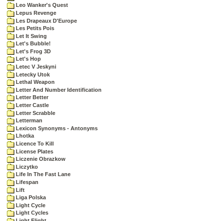
Leo Wanker's Quest
Lepus Revenge
Les Drapeaux D'Europe
Les Petits Pois
Let It Swing
Let's Bubble!
Let's Frog 3D
Let's Hop
Letec V Jeskyni
Letecky Utok
Lethal Weapon
Letter And Number Identification
Letter Better
Letter Castle
Letter Scrabble
Letterman
Lexicon Synonyms - Antonyms
Lhotka
Licence To Kill
License Plates
Liczenie Obrazkow
Liczytko
Life In The Fast Lane
Lifespan
Lift
Liga Polska
Light Cycle
Light Cycles
Light Flight