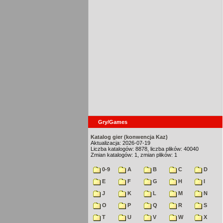
Gry/Games
Katalog gier (konwencja Kaz)
Aktualizacja: 2026-07-19
Liczba katalogów: 8878, liczba plików: 40040
Zmian katalogów: 1, zmian plików: 1
0-9
A
B
C
D
E
F
G
H
I
J
K
L
M
N
O
P
Q
R
S
T
U
V
W
X