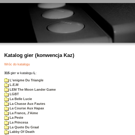
Katalog gier (konwencja Kaz)
Wróc do katalogu
315
gier w katalogu
L
:
L'enigme Du Triangle
L.E.M
LEM The Moon Lander Game
LGBT
La Belle Lucie
La Chasse Aux Fautes
La Course Aux Hapax
La France, J'Aime
La Peste
La Princesa
La Quete Du Graal
Labby Of Death