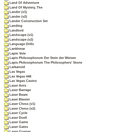
Land Of Adventure
Land Of Mystery, The
Lander (v1)
Lander (v2)
Lander Construction Set
Landing
Landlord
Landscape (v1)
Landscape (v2)
Language Drills
Lankhmar
Lapin Vole
Lapis Philosophorum Der Stein der Weisen
Lapis Philosophorum The Philosophers' Stone
Larkanoid
Las Vegas
Las Vegas 448
Las Vegas Casino
Laser Ants
Laser Barrage
Laser Beam
Laser Blaster
Laser Chess (v1)
Laser Chess (v2)
Laser Cycle
Laser Duell
Laser Game
Laser Gates
Laser Gunner