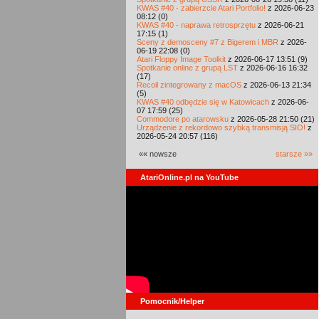
KWAS #40 - zabierzcie Atari Portfolio!
z 2026-06-23
08:12 (0)
KWAS #40 - naprawa retrosprzętu
z 2026-06-21
17:15 (1)
Sceny z demosceny #7 z Bigerem i MBR
z 2026-
06-19 22:08 (0)
Atari Floppy Image Toolkit
z 2026-06-17 13:51 (9)
Spotkanie online z grupą LST
z 2026-06-16 16:32
(17)
Recoil zintegrowany z macOS
z 2026-06-13 21:34
(5)
KWAS #40 odbędzie się w Katowicach
z 2026-06-
07 17:59 (25)
Commodore po atarowsku
z 2026-05-28 21:50 (21)
Urządzenie z rekordowo szybką transmisją SIO!
z
2026-05-24 20:57 (116)
«« nowsze
starsze »»
AtariOnline.pl na YouTube
Pomocnik/Helper