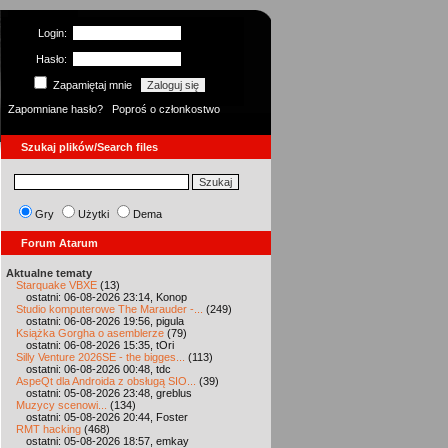
Login:
Hasło:
Zapamiętaj mnie
Zapomniane hasło?
Poproś o członkostwo
Szukaj plików/Search files
Gry
Użytki
Dema
Forum Atarum
Aktualne tematy
Starquake VBXE
(13)
ostatni: 06-08-2026 23:14, Konop
Studio komputerowe The Marauder -...
(249)
ostatni: 06-08-2026 19:56, pigula
Książka Gorgha o asemblerze
(79)
ostatni: 06-08-2026 15:35, tOri
Silly Venture 2026SE - the bigges...
(113)
ostatni: 06-08-2026 00:48, tdc
AspeQt dla Androida z obsługą SIO...
(39)
ostatni: 05-08-2026 23:48, greblus
Muzycy scenowi...
(134)
ostatni: 05-08-2026 20:44, Foster
RMT hacking
(468)
ostatni: 05-08-2026 18:57, emkay