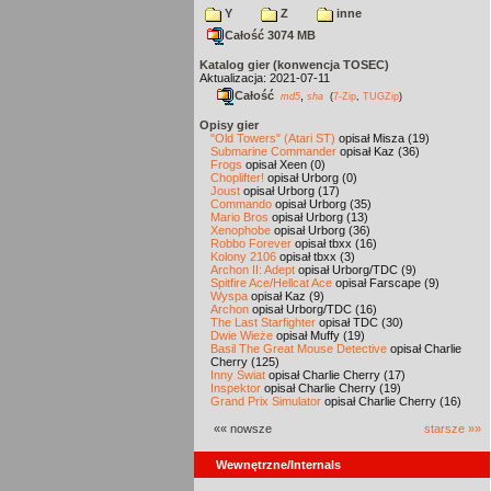
Y
Z
inne
Całość 3074 MB
Katalog gier (konwencja TOSEC)
Aktualizacja: 2021-07-11
Całość
,
md5
sha
(
7-Zip
,
TUGZip
)
Opisy gier
"Old Towers" (Atari ST)
opisał Misza (19)
Submarine Commander
opisał Kaz (36)
Frogs
opisał Xeen (0)
Choplifter!
opisał Urborg (0)
Joust
opisał Urborg (17)
Commando
opisał Urborg (35)
Mario Bros
opisał Urborg (13)
Xenophobe
opisał Urborg (36)
Robbo Forever
opisał tbxx (16)
Kolony 2106
opisał tbxx (3)
Archon II: Adept
opisał Urborg/TDC (9)
Spitfire Ace/Hellcat Ace
opisał Farscape (9)
Wyspa
opisał Kaz (9)
Archon
opisał Urborg/TDC (16)
The Last Starfighter
opisał TDC (30)
Dwie Wieże
opisał Muffy (19)
Basil The Great Mouse Detective
opisał Charlie
Cherry (125)
Inny Świat
opisał Charlie Cherry (17)
Inspektor
opisał Charlie Cherry (19)
Grand Prix Simulator
opisał Charlie Cherry (16)
«« nowsze
starsze »»
Wewnętrzne/Internals