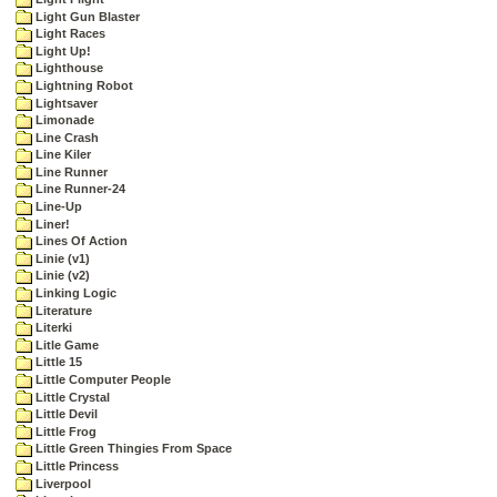
Light Gun Blaster
Light Races
Light Up!
Lighthouse
Lightning Robot
Lightsaver
Limonade
Line Crash
Line Kiler
Line Runner
Line Runner-24
Line-Up
Liner!
Lines Of Action
Linie (v1)
Linie (v2)
Linking Logic
Literature
Literki
Litle Game
Little 15
Little Computer People
Little Crystal
Little Devil
Little Frog
Little Green Thingies From Space
Little Princess
Liverpool