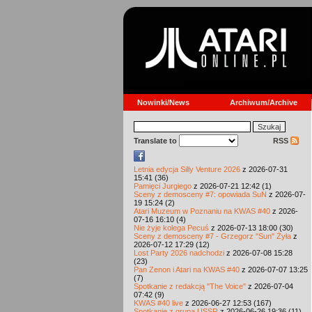
Nowinki/News
Archiwum/Archive
Translate to
RSS
Letnia edycja Silly Venture 2026
z 2026-07-31
15:41 (36)
Pamięci Jurgiego
z 2026-07-21 12:42 (1)
Sceny z demosceny #7: opowiada SuN
z 2026-07-
19 15:24 (2)
Atari Muzeum w Poznaniu na KWAS #40
z 2026-
07-16 16:10 (4)
Nie żyje kolega Pecuś
z 2026-07-13 18:00 (30)
Sceny z demosceny #7 - Grzegorz "Sun" Żyła
z
2026-07-12 17:29 (12)
Lost Party 2026 nadchodzi
z 2026-07-08 15:28
(23)
Pan Zenon i Atari na KWAS #40
z 2026-07-07 13:25
(7)
Spotkanie z redakcją "The Voice"
z 2026-07-04
07:42 (9)
KWAS #40 live
z 2026-06-27 12:53 (167)
Spotkanie z grupą USSR
z 2026-06-26 19:36 (11)