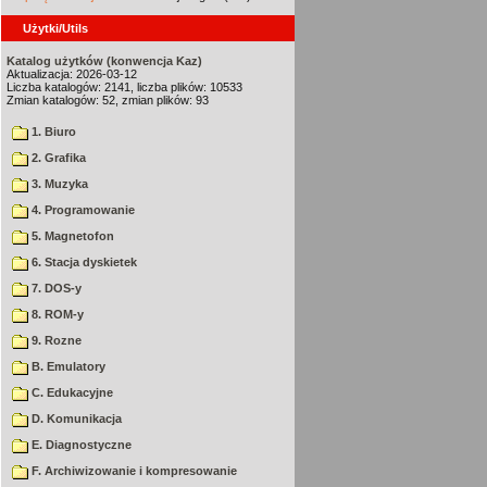
Użytki/Utils
Katalog użytków (konwencja Kaz)
Aktualizacja: 2026-03-12
Liczba katalogów: 2141, liczba plików: 10533
Zmian katalogów: 52, zmian plików: 93
1. Biuro
2. Grafika
3. Muzyka
4. Programowanie
5. Magnetofon
6. Stacja dyskietek
7. DOS-y
8. ROM-y
9. Rozne
B. Emulatory
C. Edukacyjne
D. Komunikacja
E. Diagnostyczne
F. Archiwizowanie i kompresowanie