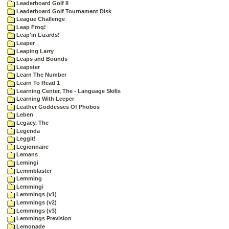
Leaderboard Golf II
Leaderboard Golf Tournament Disk
League Challenge
Leap Frog!
Leap'in Lizards!
Leaper
Leaping Larry
Leaps and Bounds
Leapster
Learn The Number
Learn To Read 1
Learning Center, The - Language Skills
Learning With Leeper
Leather Goddesses Of Phobos
Leben
Legacy, The
Legenda
Leggit!
Legionnaire
Lemans
Lemingi
Lemmblaster
Lemming
Lemmingi
Lemmings (v1)
Lemmings (v2)
Lemmings (v3)
Lemmings Prevision
Lemonade