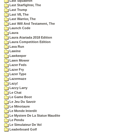
Last Squadron
Last Starfighter, The
Last Trump
Last V8, The
Last Warrior, The
Last Will And Testament, The
Launch Code
Laura
Laura Atariada 2018 Edition
Laura Competition Edition
Lava Run
Lawine
Lawkeeper
Lawn Mower
Lazer Feds
Lazer Fry
Lazer Type
Lazermaze
Lazy!
Lazzy Larry
Le Chat
Le Game Boot
Le Jeu Du Savoir
Le Minotaure
Le Monde Interdit
Le Mystere De La Statue Maudite
Le Pendu
Le Simulateur De Vol
Leaderboard Golf