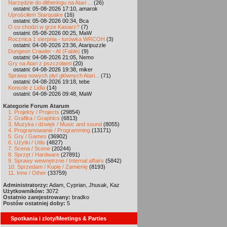
Narzędzie do ditheringu na Atari ...
(26)
ostatni: 05-08-2026 17:10, amarok
Uprościłem Starquake
(16)
ostatni: 05-08-2026 00:34, Bca
O co chodzi w grze Kasiarz?
(7)
ostatni: 05-08-2026 00:25, MaW
Rocznica 1 sierpnia - turówka WRCOH
(3)
ostatni: 04-08-2026 23:36, Ataripuzzle
Dungeon Crawler - AI (Fable)
(9)
ostatni: 04-08-2026 21:05, Nemo
Gry na Atari z pszczołami
(20)
ostatni: 04-08-2026 19:38, miker
Sprawa nowych płyt głównych Atari...
(71)
ostatni: 04-08-2026 19:18, tebe
Konsole z Lidla
(14)
ostatni: 04-08-2026 09:48, MaW
Kategorie Forum Atarum
1. Projekty / Projects
(29854)
2. Grafika / Graphics
(6813)
3. Muzyka i dźwięk / Music and sound
(8055)
4. Programowanie / Programming
(13171)
5. Gry / Games
(36902)
6. Użytki / Utils
(4827)
7. Scena / Scene
(20244)
8. Sprzęt / Hardware
(27891)
9. Sprawy wewnętrzne / Internal affairs
(5842)
10. Sprzedam / Kupię / Zamienię
(8193)
11. Inne / Other
(33759)
Administratorzy:
Adam, Cyprian, Jhusak, Kaz
Użytkowników:
3072
Ostatnio zarejestrowany:
bradko
Postów ostatniej doby:
5
Spotkania i zloty/Meetings & Parties