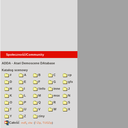
Społeczność/Community
ADDA - Atari Demoscene DAtabase
Katalog scenowy
#
A
B
C
cp
D
E
F
G
gfx
H
I
!info
inne
J
K
L
M
msx
N
O
P
Q
R
S
T
U
V
W
X
Y
Z
ziny
Całość
,
md5
sha
(
7-Zip
,
TUGZip
)