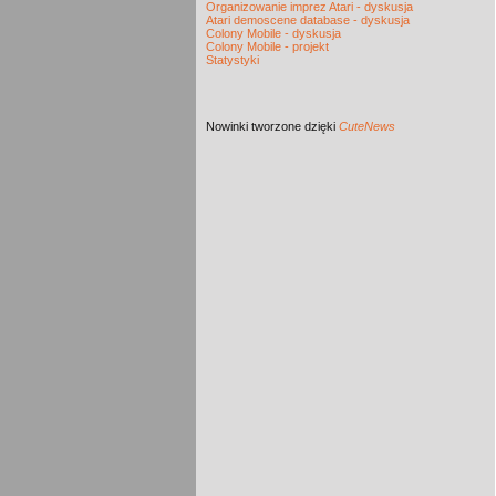
Organizowanie imprez Atari - dyskusja
Atari demoscene database - dyskusja
Colony Mobile - dyskusja
Colony Mobile - projekt
Statystyki
Nowinki
tworzone dzięki
CuteNews