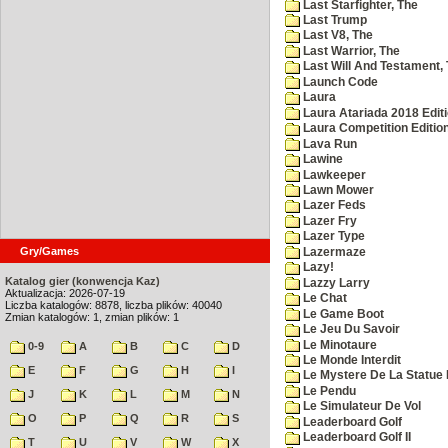
Last Starfighter, The
Last Trump
Last V8, The
Last Warrior, The
Last Will And Testament,
Launch Code
Laura
Laura Atariada 2018 Edit
Laura Competition Editio
Lava Run
Lawine
Lawkeeper
Lawn Mower
Lazer Feds
Lazer Fry
Lazer Type
Gry/Games
Lazermaze
Lazy!
Katalog gier (konwencja Kaz)
Lazzy Larry
Aktualizacja: 2026-07-19
Le Chat
Liczba katalogów: 8878, liczba plików: 40040
Le Game Boot
Zmian katalogów: 1, zmian plików: 1
Le Jeu Du Savoir
Le Minotaure
0-9
A
B
C
D
Le Monde Interdit
E
F
G
H
I
Le Mystere De La Statue 
Le Pendu
J
K
L
M
N
Le Simulateur De Vol
O
P
Q
R
S
Leaderboard Golf
Leaderboard Golf II
T
U
V
W
X