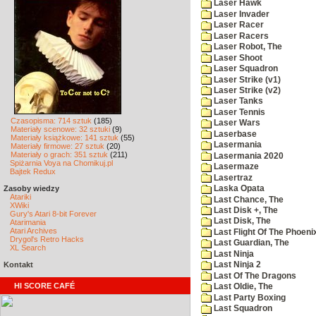
Laser Hawk
Laser Invader
Laser Racer
Laser Racers
Laser Robot, The
Laser Shoot
Laser Squadron
Laser Strike (v1)
Laser Strike (v2)
Laser Tanks
Laser Tennis
Czasopisma: 714 sztuk
(185)
Laser Wars
Materiały scenowe: 32 sztuki
(9)
Laserbase
Materiały książkowe: 141 sztuk
(55)
Lasermania
Materiały firmowe: 27 sztuk
(20)
Materiały o grach: 351 sztuk
(211)
Lasermania 2020
Spiżarnia Voya na Chomikuj.pl
Lasermaze
Bajtek Redux
Lasertraz
Zasoby wiedzy
Laska Opata
Atariki
Last Chance, The
XWiki
Last Disk +, The
Gury's Atari 8-bit Forever
Last Disk, The
Atarimania
Atari Archives
Last Flight Of The Phoeni
Drygol's Retro Hacks
Last Guardian, The
XL Search
Last Ninja
Kontakt
Last Ninja 2
Last Of The Dragons
HI SCORE CAFÉ
Last Oldie, The
Last Party Boxing
Last Squadron