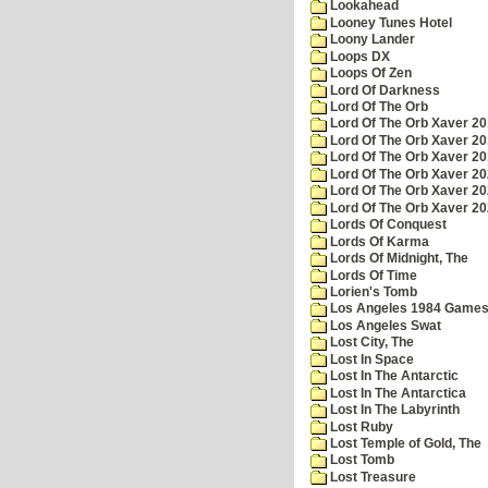
Lookahead
Looney Tunes Hotel
Loony Lander
Loops DX
Loops Of Zen
Lord Of Darkness
Lord Of The Orb
Lord Of The Orb Xaver 2
Lord Of The Orb Xaver 2
Lord Of The Orb Xaver 2
Lord Of The Orb Xaver 2
Lord Of The Orb Xaver 2
Lord Of The Orb Xaver 2
Lords Of Conquest
Lords Of Karma
Lords Of Midnight, The
Lords Of Time
Lorien's Tomb
Los Angeles 1984 Game
Los Angeles Swat
Lost City, The
Lost In Space
Lost In The Antarctic
Lost In The Antarctica
Lost In The Labyrinth
Lost Ruby
Lost Temple of Gold, The
Lost Tomb
Lost Treasure