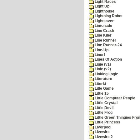
Light Races
Light Up!
Lighthouse
Lightning Robot
Lightsaver
Limonade
Line Crash
Line Kiler
Line Runner
Line Runner-24
Line-Up
Liner!
Lines Of Action
Linie (v1)
Linie (v2)
Linking Logic
Literature
Literki
Litle Game
Little 15
Little Computer People
Little Crystal
Little Devil
Little Frog
Little Green Thingies Fr
Little Princess
Liverpool
Livewire
Livewire 2