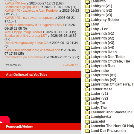
Labirinto
KWAS #40 live
z 2026-06-27 12:53 (167)
Labirynt (v1)
Spotkanie z grupą USSR
z 2026-06-26 19:36 (11)
KWAS #40 - zabierzcie Atari Portfolio!
z 2026-06-23
Labirynt (v2)
08:12 (0)
Labirynt (v3)
KWAS #40 - naprawa retrosprzętu
z 2026-06-21
Labirynty Robbo
17:15 (1)
Laby
Sceny z demosceny #7 z Bigerem i MBR
z 2026-
06-19 22:08 (0)
Laby - Leo
Atari Floppy Image Toolkit
z 2026-06-17 13:51 (9)
Labyrinth (v1)
Spotkanie online z grupą LST
z 2026-06-16 16:32
Labyrinth (v2)
(17)
Recoil zintegrowany z macOS
z 2026-06-13 21:34
Labyrinth (v3)
(5)
Labyrinth (v4)
KWAS #40 odbędzie się w Katowicach
z 2026-06-
Labyrinth Dash
07 17:59 (25)
Labyrinth Des Todes
Commodore po atarowsku
z 2026-05-28 21:50 (21)
Labyrinth Of Crete, The
«« nowsze
starsze »»
Labyrinth Run
Labyrinthe
AtariOnline.pl na YouTube
Labyrinths (v1)
Labyrinths (v2)
Labyrinths Of Kamerra, 
Ladder Maze
Lader (v1)
Lader (v2)
Lady Tut
Lady, The
Laender Und Staedte In 
Lamiglowka
Lancelot
Lancelot The Hunt Of Hol
Pomocnik/Helper
Land Der Pharaonen