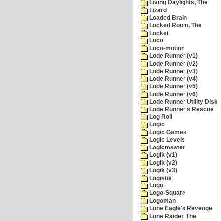
Living Daylights, The
Lizard
Loaded Brain
Locked Room, The
Locket
Loco
Loco-motion
Lode Runner (v1)
Lode Runner (v2)
Lode Runner (v3)
Lode Runner (v4)
Lode Runner (v5)
Lode Runner (v6)
Lode Runner Utility Disk
Lode Runner's Rescue
Log Roll
Logic
Logic Games
Logic Levels
Logicmaster
Logik (v1)
Logik (v2)
Logik (v3)
Logistik
Logo
Logo-Square
Logoman
Lone Eagle's Revenge
Lone Raider, The