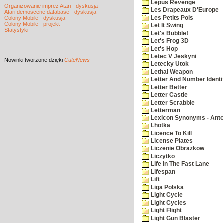
Lepus Revenge
Organizowanie imprez Atari - dyskusja
Les Drapeaux D'Europe
Atari demoscene database - dyskusja
Les Petits Pois
Colony Mobile - dyskusja
Colony Mobile - projekt
Let It Swing
Statystyki
Let's Bubble!
Let's Frog 3D
Let's Hop
Letec V Jeskyni
Nowinki
tworzone dzięki
CuteNews
Letecky Utok
Lethal Weapon
Letter And Number Identif
Letter Better
Letter Castle
Letter Scrabble
Letterman
Lexicon Synonyms - Ant
Lhotka
Licence To Kill
License Plates
Liczenie Obrazkow
Liczytko
Life In The Fast Lane
Lifespan
Lift
Liga Polska
Light Cycle
Light Cycles
Light Flight
Light Gun Blaster