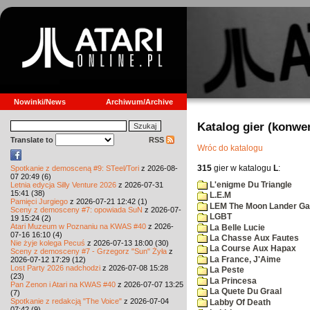
Nowinki/News
Archiwum/Archive
Katalog gier (konwe
Translate to
RSS
Wróc do katalogu
315
gier w katalogu
L
:
Spotkanie z demosceną #9: STeel/Tori
z 2026-08-
07 20:49 (6)
L'enigme Du Triangle
Letnia edycja Silly Venture 2026
z 2026-07-31
15:41 (38)
L.E.M
Pamięci Jurgiego
z 2026-07-21 12:42 (1)
LEM The Moon Lander G
Sceny z demosceny #7: opowiada SuN
z 2026-07-
LGBT
19 15:24 (2)
Atari Muzeum w Poznaniu na KWAS #40
z 2026-
La Belle Lucie
07-16 16:10 (4)
La Chasse Aux Fautes
Nie żyje kolega Pecuś
z 2026-07-13 18:00 (30)
La Course Aux Hapax
Sceny z demosceny #7 - Grzegorz "Sun" Żyła
z
La France, J'Aime
2026-07-12 17:29 (12)
Lost Party 2026 nadchodzi
z 2026-07-08 15:28
La Peste
(23)
La Princesa
Pan Zenon i Atari na KWAS #40
z 2026-07-07 13:25
La Quete Du Graal
(7)
Spotkanie z redakcją "The Voice"
z 2026-07-04
Labby Of Death
07:42 (9)