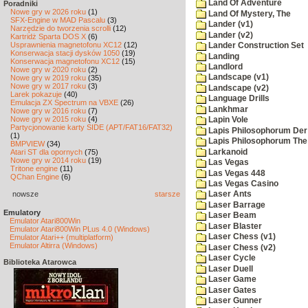
Land Of Adventure
Poradniki
Nowe gry w 2026 roku
(1)
Land Of Mystery, The
SFX-Engine w MAD Pascalu
(3)
Lander (v1)
Narzędzie do tworzenia scrolli
(12)
Lander (v2)
Kartridż Sparta DOS X
(6)
Usprawnienia magnetofonu XC12
(12)
Lander Construction Set
Konserwacja stacji dysków 1050
(19)
Landing
Konserwacja magnetofonu XC12
(15)
Landlord
Nowe gry w 2020 roku
(2)
Landscape (v1)
Nowe gry w 2019 roku
(35)
Nowe gry w 2017 roku
(3)
Landscape (v2)
Larek pokazuje
(40)
Language Drills
Emulacja ZX Spectrum na VBXE
(26)
Lankhmar
Nowe gry w 2016 roku
(7)
Nowe gry w 2015 roku
(4)
Lapin Vole
Partycjonowanie karty SIDE (APT/FAT16/FAT32)
Lapis Philosophorum Der 
(1)
Lapis Philosophorum The 
BMPVIEW
(34)
Larkanoid
Atari ST dla opornych
(75)
Nowe gry w 2014 roku
(19)
Las Vegas
Tritone engine
(11)
Las Vegas 448
QChan Engine
(6)
Las Vegas Casino
nowsze
starsze
Laser Ants
Laser Barrage
Emulatory
Laser Beam
Emulator Atari800Win
Laser Blaster
Emulator Atari800Win PLus 4.0 (Windows)
Laser Chess (v1)
Emulator Atari++ (multiplatform)
Emulator Altirra (Windows)
Laser Chess (v2)
Laser Cycle
Biblioteka Atarowca
Laser Duell
Laser Game
Laser Gates
Laser Gunner