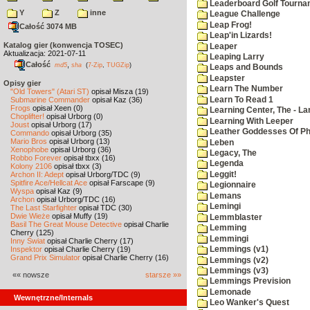
Leaderboard Golf Tourna
Y
Z
inne
League Challenge
Leap Frog!
Całość 3074 MB
Leap'in Lizards!
Katalog gier (konwencja TOSEC)
Leaper
Aktualizacja: 2021-07-11
Leaping Larry
Całość
,
md5
sha
(
7-Zip
,
TUGZip
)
Leaps and Bounds
Leapster
Opisy gier
Learn The Number
"Old Towers" (Atari ST)
opisał Misza (19)
Learn To Read 1
Submarine Commander
opisał Kaz (36)
Frogs
opisał Xeen (0)
Learning Center, The - La
Choplifter!
opisał Urborg (0)
Learning With Leeper
Joust
opisał Urborg (17)
Leather Goddesses Of P
Commando
opisał Urborg (35)
Mario Bros
opisał Urborg (13)
Leben
Xenophobe
opisał Urborg (36)
Legacy, The
Robbo Forever
opisał tbxx (16)
Legenda
Kolony 2106
opisał tbxx (3)
Leggit!
Archon II: Adept
opisał Urborg/TDC (9)
Spitfire Ace/Hellcat Ace
opisał Farscape (9)
Legionnaire
Wyspa
opisał Kaz (9)
Lemans
Archon
opisał Urborg/TDC (16)
Lemingi
The Last Starfighter
opisał TDC (30)
Dwie Wieże
opisał Muffy (19)
Lemmblaster
Basil The Great Mouse Detective
opisał Charlie
Lemming
Cherry (125)
Lemmingi
Inny Świat
opisał Charlie Cherry (17)
Inspektor
opisał Charlie Cherry (19)
Lemmings (v1)
Grand Prix Simulator
opisał Charlie Cherry (16)
Lemmings (v2)
Lemmings (v3)
«« nowsze
starsze »»
Lemmings Prevision
Lemonade
Wewnętrzne/Internals
Leo Wanker's Quest