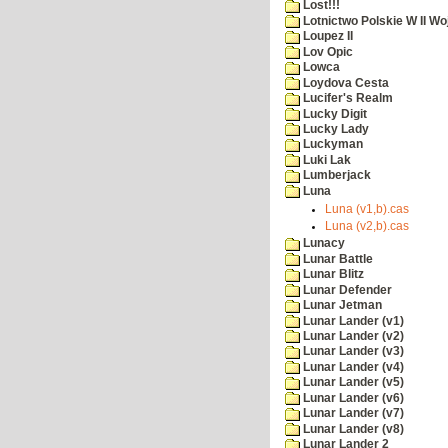
Lost!!!
Lotnictwo Polskie W II Wo
Loupez II
Lov Opic
Lowca
Loydova Cesta
Lucifer's Realm
Lucky Digit
Lucky Lady
Luckyman
Luki Lak
Lumberjack
Luna
Luna (v1,b).cas
Luna (v2,b).cas
Lunacy
Lunar Battle
Lunar Blitz
Lunar Defender
Lunar Jetman
Lunar Lander (v1)
Lunar Lander (v2)
Lunar Lander (v3)
Lunar Lander (v4)
Lunar Lander (v5)
Lunar Lander (v6)
Lunar Lander (v7)
Lunar Lander (v8)
Lunar Lander 2