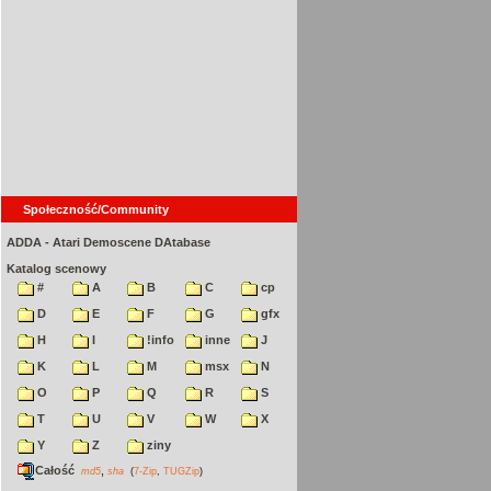
Społeczność/Community
ADDA - Atari Demoscene DAtabase
Katalog scenowy
#
A
B
C
cp
D
E
F
G
gfx
H
I
!info
inne
J
K
L
M
msx
N
O
P
Q
R
S
T
U
V
W
X
Y
Z
ziny
Całość
,
md5
sha
(
7-Zip
,
TUGZip
)