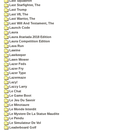
Last Squadron
Last Starfighter, The
Last Trump
Last V8, The
Last Warrior, The
Last Will And Testament, The
Launch Code
Laura
Laura Atariada 2018 Edition
Laura Competition Edition
Lava Run
Lawine
Lawkeeper
Lawn Mower
Lazer Feds
Lazer Fry
Lazer Type
Lazermaze
Lazy!
Lazzy Larry
Le Chat
Le Game Boot
Le Jeu Du Savoir
Le Minotaure
Le Monde Interdit
Le Mystere De La Statue Maudite
Le Pendu
Le Simulateur De Vol
Leaderboard Golf