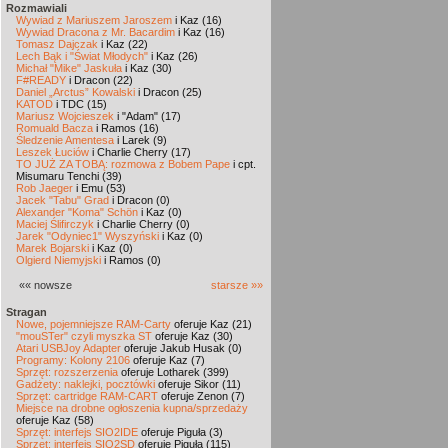
Rozmawiali
Wywiad z Mariuszem Jaroszem
i Kaz (16)
Wywiad Dracona z Mr. Bacardim
i Kaz (16)
Tomasz Dajczak
i Kaz (22)
Lech Bąk i "Świat Młodych"
i Kaz (26)
Michał "Mike" Jaskuła
i Kaz (30)
F#READY
i Dracon (22)
Daniel „Arctus” Kowalski
i Dracon (25)
KATOD
i TDC (15)
Mariusz Wojcieszek
i "Adam" (17)
Romuald Bacza
i Ramos (16)
Śledzenie Amentesa
i Larek (9)
Leszek Łuciów
i Charlie Cherry (17)
TO JUŻ ZA TOBĄ: rozmowa z Bobem Pape
i cpt.
Misumaru Tenchi (39)
Rob Jaeger
i Emu (53)
Jacek "Tabu" Grad
i Dracon (0)
Alexander "Koma" Schön
i Kaz (0)
Maciej Ślifirczyk
i Charlie Cherry (0)
Jarek "Odyniec1" Wyszyński
i Kaz (0)
Marek Bojarski
i Kaz (0)
Olgierd Niemyjski
i Ramos (0)
«« nowsze
starsze »»
Stragan
Nowe, pojemniejsze RAM-Carty
oferuje Kaz (21)
"mouSTer" czyli myszka ST
oferuje Kaz (30)
Atari USBJoy Adapter
oferuje Jakub Husak (0)
Programy: Kolony 2106
oferuje Kaz (7)
Sprzęt: rozszerzenia
oferuje Lotharek (399)
Gadżety: naklejki, pocztówki
oferuje Sikor (11)
Sprzęt: cartridge RAM-CART
oferuje Zenon (7)
Miejsce na drobne ogłoszenia kupna/sprzedaży
oferuje Kaz (58)
Sprzęt: interfejs SIO2IDE
oferuje Piguła (3)
Sprzęt: interfejs SIO2SD
oferuje Piguła (115)