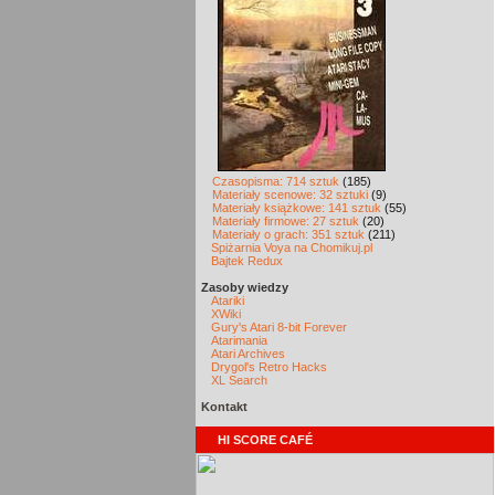
Czasopisma: 714 sztuk
(185)
Materiały scenowe: 32 sztuki
(9)
Materiały książkowe: 141 sztuk
(55)
Materiały firmowe: 27 sztuk
(20)
Materiały o grach: 351 sztuk
(211)
Spiżarnia Voya na Chomikuj.pl
Bajtek Redux
Zasoby wiedzy
Atariki
XWiki
Gury's Atari 8-bit Forever
Atarimania
Atari Archives
Drygol's Retro Hacks
XL Search
Kontakt
HI SCORE CAFÉ