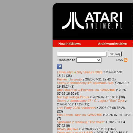
Nowinki/News
Archiwum/Archive
Translate to
RSS
Letnia edycja Silly Venture 2026
z 2026-07-31
15:41 (38)
Pamięci Jurgiego
z 2026-07-21 12:42 (1)
Sceny z demosceny #7: opowiada SuN
z 2026-07-
19 15:24 (2)
Atari Muzeum w Poznaniu na KWAS #40
z 2026-
07-16 16:10 (4)
Nie żyje kolega Pecuś
z 2026-07-13 18:00 (30)
Sceny z demosceny #7 - Grzegorz "Sun" Żyła
z
2026-07-12 17:29 (12)
Lost Party 2026 nadchodzi
z 2026-07-08 15:28
(23)
Pan Zenon i Atari na KWAS #40
z 2026-07-07 13:25
(7)
Spotkanie z redakcją "The Voice"
z 2026-07-04
07:42 (9)
KWAS #40 live
z 2026-06-27 12:53 (167)
Spotkanie z grupą USSR
z 2026-06-26 19:36 (11)