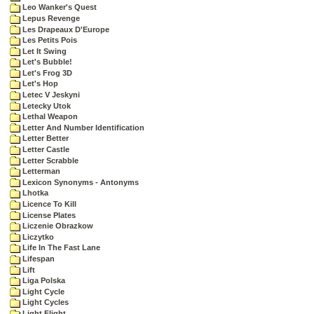
Leo Wanker's Quest
Lepus Revenge
Les Drapeaux D'Europe
Les Petits Pois
Let It Swing
Let's Bubble!
Let's Frog 3D
Let's Hop
Letec V Jeskyni
Letecky Utok
Lethal Weapon
Letter And Number Identification
Letter Better
Letter Castle
Letter Scrabble
Letterman
Lexicon Synonyms - Antonyms
Lhotka
Licence To Kill
License Plates
Liczenie Obrazkow
Liczytko
Life In The Fast Lane
Lifespan
Lift
Liga Polska
Light Cycle
Light Cycles
Light Flight