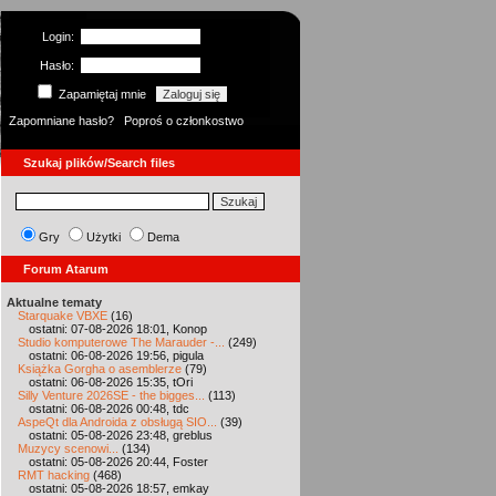
Login:
Hasło:
Zapamiętaj mnie
Zapomniane hasło?
Poproś o członkostwo
Szukaj plików/Search files
Gry
Użytki
Dema
Forum Atarum
Aktualne tematy
Starquake VBXE
(16)
ostatni: 07-08-2026 18:01, Konop
Studio komputerowe The Marauder -...
(249)
ostatni: 06-08-2026 19:56, pigula
Książka Gorgha o asemblerze
(79)
ostatni: 06-08-2026 15:35, tOri
Silly Venture 2026SE - the bigges...
(113)
ostatni: 06-08-2026 00:48, tdc
AspeQt dla Androida z obsługą SIO...
(39)
ostatni: 05-08-2026 23:48, greblus
Muzycy scenowi...
(134)
ostatni: 05-08-2026 20:44, Foster
RMT hacking
(468)
ostatni: 05-08-2026 18:57, emkay