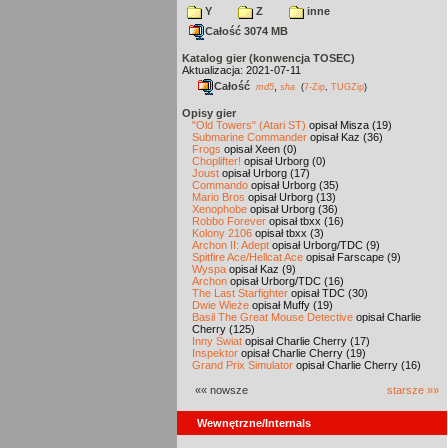
Y
Z
inne
Całość 3074 MB
Katalog gier (konwencja TOSEC)
Aktualizacja: 2021-07-11
Całość
,
md5
sha
(
7-Zip
,
TUGZip
)
Opisy gier
"Old Towers" (Atari ST)
opisał Misza (19)
Submarine Commander
opisał Kaz (36)
Frogs
opisał Xeen (0)
Choplifter!
opisał Urborg (0)
Joust
opisał Urborg (17)
Commando
opisał Urborg (35)
Mario Bros
opisał Urborg (13)
Xenophobe
opisał Urborg (36)
Robbo Forever
opisał tbxx (16)
Kolony 2106
opisał tbxx (3)
Archon II: Adept
opisał Urborg/TDC (9)
Spitfire Ace/Hellcat Ace
opisał Farscape (9)
Wyspa
opisał Kaz (9)
Archon
opisał Urborg/TDC (16)
The Last Starfighter
opisał TDC (30)
Dwie Wieże
opisał Muffy (19)
Basil The Great Mouse Detective
opisał Charlie
Cherry (125)
Inny Świat
opisał Charlie Cherry (17)
Inspektor
opisał Charlie Cherry (19)
Grand Prix Simulator
opisał Charlie Cherry (16)
«« nowsze
starsze »»
Wewnętrzne/Internals