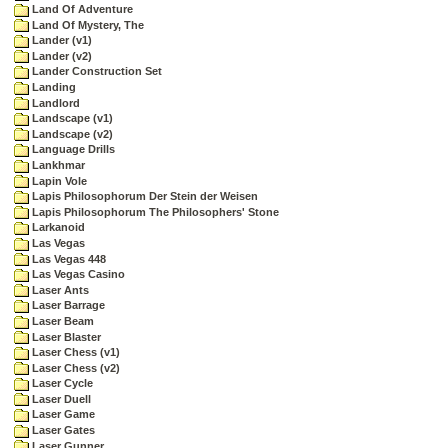
Land Of Adventure
Land Of Mystery, The
Lander (v1)
Lander (v2)
Lander Construction Set
Landing
Landlord
Landscape (v1)
Landscape (v2)
Language Drills
Lankhmar
Lapin Vole
Lapis Philosophorum Der Stein der Weisen
Lapis Philosophorum The Philosophers' Stone
Larkanoid
Las Vegas
Las Vegas 448
Las Vegas Casino
Laser Ants
Laser Barrage
Laser Beam
Laser Blaster
Laser Chess (v1)
Laser Chess (v2)
Laser Cycle
Laser Duell
Laser Game
Laser Gates
Laser Gunner