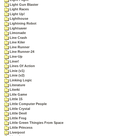
Light Gun Blaster
Light Races
Light Up!
Lighthouse
Lightning Robot
Lightsaver
Limonade
Line Crash
Line Kiler
Line Runner
Line Runner-24
Line-Up
Liner!
Lines Of Action
Linie (v1)
Linie (v2)
Linking Logic
Literature
Literki
Litle Game
Little 15
Little Computer People
Little Crystal
Little Devil
Little Frog
Little Green Thingies From Space
Little Princess
Liverpool