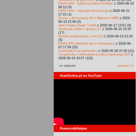
KWAS #40 - zabierzcie Atari Portfolio!
z 2026-06-23
08:12 (0)
KWAS #40 - naprawa retrosprzętu
z 2026-06-21
17:15 (1)
Sceny z demosceny #7 z Bigerem i MBR
z 2026-
06-19 22:08 (0)
Atari Floppy Image Toolkit
z 2026-06-17 13:51 (9)
Spotkanie online z grupą LST
z 2026-06-16 16:32
(17)
Recoil zintegrowany z macOS
z 2026-06-13 21:34
(5)
KWAS #40 odbędzie się w Katowicach
z 2026-06-
07 17:59 (25)
Commodore po atarowsku
z 2026-05-28 21:50 (21)
Urządzenie z rekordowo szybką transmisją SIO!
z
2026-05-24 20:57 (116)
«« nowsze
starsze »»
AtariOnline.pl na YouTube
Pomocnik/Helper