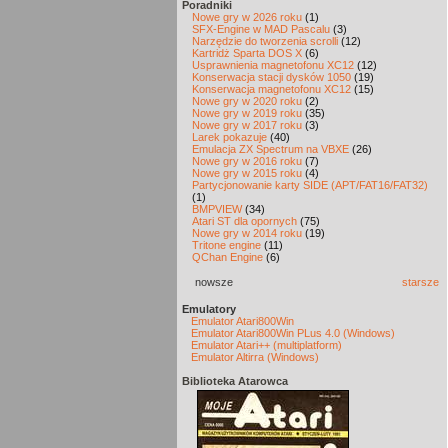
Poradniki
Nowe gry w 2026 roku
(1)
SFX-Engine w MAD Pascalu
(3)
Narzędzie do tworzenia scrolli
(12)
Kartridż Sparta DOS X
(6)
Usprawnienia magnetofonu XC12
(12)
Konserwacja stacji dysków 1050
(19)
Konserwacja magnetofonu XC12
(15)
Nowe gry w 2020 roku
(2)
Nowe gry w 2019 roku
(35)
Nowe gry w 2017 roku
(3)
Larek pokazuje
(40)
Emulacja ZX Spectrum na VBXE
(26)
Nowe gry w 2016 roku
(7)
Nowe gry w 2015 roku
(4)
Partycjonowanie karty SIDE (APT/FAT16/FAT32)
(1)
BMPVIEW
(34)
Atari ST dla opornych
(75)
Nowe gry w 2014 roku
(19)
Tritone engine
(11)
QChan Engine
(6)
nowsze
starsze
Emulatory
Emulator Atari800Win
Emulator Atari800Win PLus 4.0 (Windows)
Emulator Atari++ (multiplatform)
Emulator Altirra (Windows)
Biblioteka Atarowca