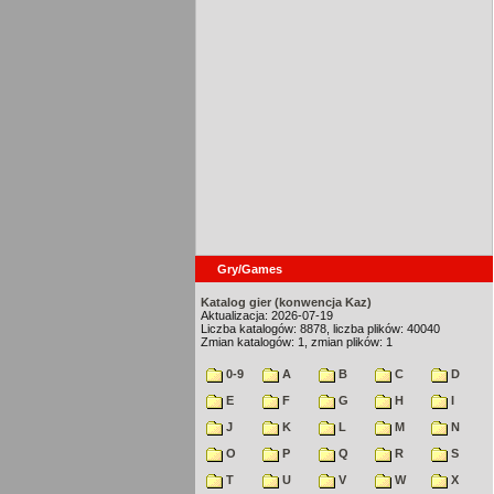
Gry/Games
Katalog gier (konwencja Kaz)
Aktualizacja: 2026-07-19
Liczba katalogów: 8878, liczba plików: 40040
Zmian katalogów: 1, zmian plików: 1
0-9
A
B
C
D
E
F
G
H
I
J
K
L
M
N
O
P
Q
R
S
T
U
V
W
X