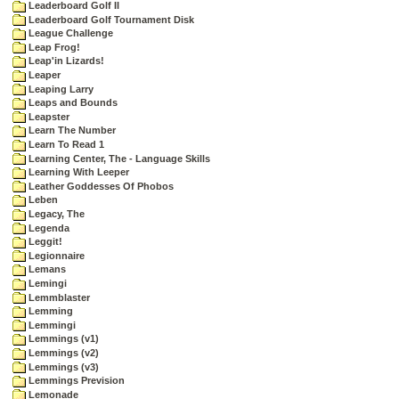
Leaderboard Golf II
Leaderboard Golf Tournament Disk
League Challenge
Leap Frog!
Leap'in Lizards!
Leaper
Leaping Larry
Leaps and Bounds
Leapster
Learn The Number
Learn To Read 1
Learning Center, The - Language Skills
Learning With Leeper
Leather Goddesses Of Phobos
Leben
Legacy, The
Legenda
Leggit!
Legionnaire
Lemans
Lemingi
Lemmblaster
Lemming
Lemmingi
Lemmings (v1)
Lemmings (v2)
Lemmings (v3)
Lemmings Prevision
Lemonade