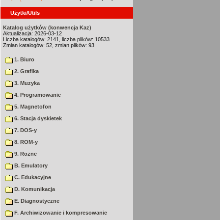
Użytki/Utils
Katalog użytków (konwencja Kaz)
Aktualizacja: 2026-03-12
Liczba katalogów: 2141, liczba plików: 10533
Zmian katalogów: 52, zmian plików: 93
1. Biuro
2. Grafika
3. Muzyka
4. Programowanie
5. Magnetofon
6. Stacja dyskietek
7. DOS-y
8. ROM-y
9. Rozne
B. Emulatory
C. Edukacyjne
D. Komunikacja
E. Diagnostyczne
F. Archiwizowanie i kompresowanie