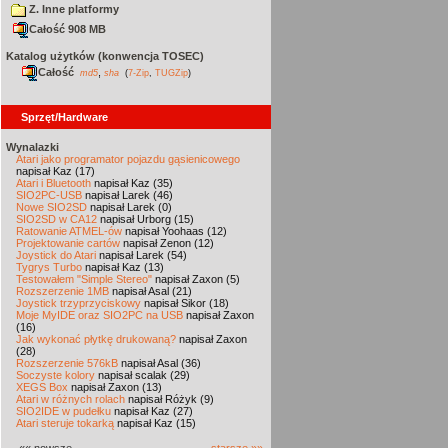
Z. Inne platformy
Całość 908 MB
Katalog użytków (konwencja TOSEC)
Całość
,
md5
sha
(
7-Zip
,
TUGZip
)
Sprzęt/Hardware
Wynalazki
Atari jako programator pojazdu gąsienicowego
napisał Kaz (17)
Atari i Bluetooth
napisał Kaz (35)
SIO2PC-USB
napisał Larek (46)
Nowe SIO2SD
napisał Larek (0)
SIO2SD w CA12
napisał Urborg (15)
Ratowanie ATMEL-ów
napisał Yoohaas (12)
Projektowanie cartów
napisał Zenon (12)
Joystick do Atari
napisał Larek (54)
Tygrys Turbo
napisał Kaz (13)
Testowałem "Simple Stereo"
napisał Zaxon (5)
Rozszerzenie 1MB
napisał Asal (21)
Joystick trzyprzyciskowy
napisał Sikor (18)
Moje MyIDE oraz SIO2PC na USB
napisał Zaxon
(16)
Jak wykonać płytkę drukowaną?
napisał Zaxon
(28)
Rozszerzenie 576kB
napisał Asal (36)
Soczyste kolory
napisał scalak (29)
XEGS Box
napisał Zaxon (13)
Atari w różnych rolach
napisał Różyk (9)
SIO2IDE w pudełku
napisał Kaz (27)
Atari steruje tokarką
napisał Kaz (15)