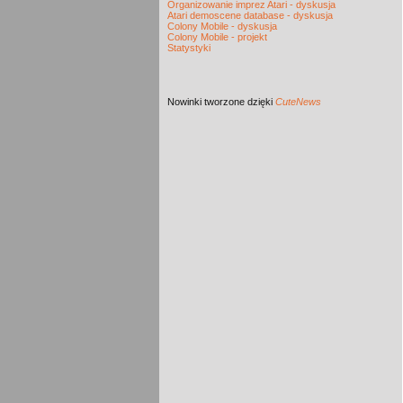
Organizowanie imprez Atari - dyskusja
Atari demoscene database - dyskusja
Colony Mobile - dyskusja
Colony Mobile - projekt
Statystyki
Nowinki
tworzone dzięki
CuteNews