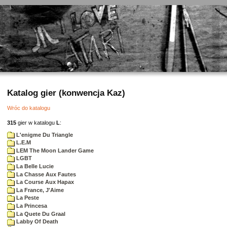
Katalog gier (konwencja Kaz)
Wróc do katalogu
315
gier w katalogu
L
:
L'enigme Du Triangle
L.E.M
LEM The Moon Lander Game
LGBT
La Belle Lucie
La Chasse Aux Fautes
La Course Aux Hapax
La France, J'Aime
La Peste
La Princesa
La Quete Du Graal
Labby Of Death