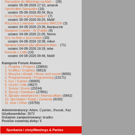
Narzędzie do ditheringu na Atari ...
(26)
ostatni: 05-08-2026 17:10, amarok
Uprościłem Starquake
(16)
ostatni: 05-08-2026 00:34, Bca
O co chodzi w grze Kasiarz?
(7)
ostatni: 05-08-2026 00:25, MaW
Rocznica 1 sierpnia - turówka WRCOH
(3)
ostatni: 04-08-2026 23:36, Ataripuzzle
Dungeon Crawler - AI (Fable)
(9)
ostatni: 04-08-2026 21:05, Nemo
Gry na Atari z pszczołami
(20)
ostatni: 04-08-2026 19:38, miker
Sprawa nowych płyt głównych Atari...
(71)
ostatni: 04-08-2026 19:18, tebe
Konsole z Lidla
(14)
ostatni: 04-08-2026 09:48, MaW
Kategorie Forum Atarum
1. Projekty / Projects
(29854)
2. Grafika / Graphics
(6813)
3. Muzyka i dźwięk / Music and sound
(8055)
4. Programowanie / Programming
(13171)
5. Gry / Games
(36905)
6. Użytki / Utils
(4827)
7. Scena / Scene
(20244)
8. Sprzęt / Hardware
(27891)
9. Sprawy wewnętrzne / Internal affairs
(5842)
10. Sprzedam / Kupię / Zamienię
(8193)
11. Inne / Other
(33759)
Administratorzy:
Adam, Cyprian, Jhusak, Kaz
Użytkowników:
3072
Ostatnio zarejestrowany:
bradko
Postów ostatniej doby:
6
Spotkania i zloty/Meetings & Parties