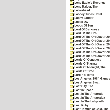
Lone Eagle's Revenge
Lone Raider, The
Lookahead
Looney Tunes Hotel
Loony Lander
Loops DX
Loops Of Zen
Lord Of Darkness
Lord Of The Orb
Lord Of The Orb Xaver 2
Lord Of The Orb Xaver 2
Lord Of The Orb Xaver 2
Lord Of The Orb Xaver 2
Lord Of The Orb Xaver 2
Lord Of The Orb Xaver 2
Lords Of Conquest
Lords Of Karma
Lords Of Midnight, The
Lords Of Time
Lorien's Tomb
Los Angeles 1984 Game
Los Angeles Swat
Lost City, The
Lost In Space
Lost In The Antarctic
Lost In The Antarctica
Lost In The Labyrinth
Lost Ruby
Lost Temple of Gold, The