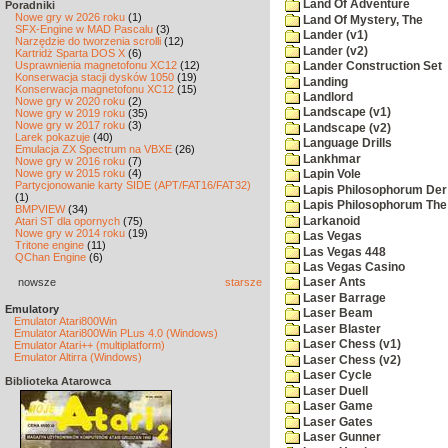
Land Of Adventure
Poradniki
Nowe gry w 2026 roku
(1)
Land Of Mystery, The
SFX-Engine w MAD Pascalu
(3)
Lander (v1)
Narzędzie do tworzenia scrolli
(12)
Lander (v2)
Kartridż Sparta DOS X
(6)
Usprawnienia magnetofonu XC12
(12)
Lander Construction Set
Konserwacja stacji dysków 1050
(19)
Landing
Konserwacja magnetofonu XC12
(15)
Landlord
Nowe gry w 2020 roku
(2)
Landscape (v1)
Nowe gry w 2019 roku
(35)
Nowe gry w 2017 roku
(3)
Landscape (v2)
Larek pokazuje
(40)
Language Drills
Emulacja ZX Spectrum na VBXE
(26)
Lankhmar
Nowe gry w 2016 roku
(7)
Nowe gry w 2015 roku
(4)
Lapin Vole
Partycjonowanie karty SIDE (APT/FAT16/FAT32)
Lapis Philosophorum Der 
(1)
Lapis Philosophorum The 
BMPVIEW
(34)
Larkanoid
Atari ST dla opornych
(75)
Nowe gry w 2014 roku
(19)
Las Vegas
Tritone engine
(11)
Las Vegas 448
QChan Engine
(6)
Las Vegas Casino
nowsze
starsze
Laser Ants
Laser Barrage
Emulatory
Laser Beam
Emulator Atari800Win
Laser Blaster
Emulator Atari800Win PLus 4.0 (Windows)
Laser Chess (v1)
Emulator Atari++ (multiplatform)
Emulator Altirra (Windows)
Laser Chess (v2)
Laser Cycle
Biblioteka Atarowca
Laser Duell
Laser Game
Laser Gates
Laser Gunner