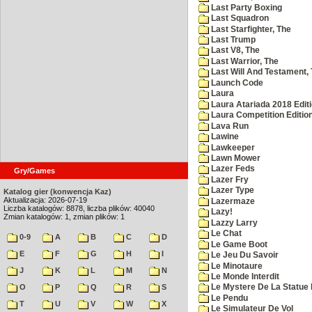
Last Party Boxing
Last Squadron
Last Starfighter, The
Last Trump
Last V8, The
Last Warrior, The
Last Will And Testament,
Launch Code
Laura
Laura Atariada 2018 Edit
Laura Competition Editio
Lava Run
Lawine
Lawkeeper
Lawn Mower
Lazer Feds
Gry/Games
Lazer Fry
Lazer Type
Katalog gier (konwencja Kaz)
Aktualizacja: 2026-07-19
Lazermaze
Liczba katalogów: 8878, liczba plików: 40040
Lazy!
Zmian katalogów: 1, zmian plików: 1
Lazzy Larry
Le Chat
0-9
A
B
C
D
Le Game Boot
E
F
G
H
I
Le Jeu Du Savoir
Le Minotaure
J
K
L
M
N
Le Monde Interdit
O
P
Q
R
S
Le Mystere De La Statue 
Le Pendu
T
U
V
W
X
Le Simulateur De Vol