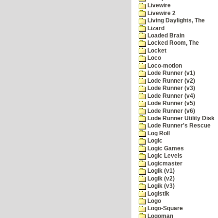
Livewire
Livewire 2
Living Daylights, The
Lizard
Loaded Brain
Locked Room, The
Locket
Loco
Loco-motion
Lode Runner (v1)
Lode Runner (v2)
Lode Runner (v3)
Lode Runner (v4)
Lode Runner (v5)
Lode Runner (v6)
Lode Runner Utility Disk
Lode Runner's Rescue
Log Roll
Logic
Logic Games
Logic Levels
Logicmaster
Logik (v1)
Logik (v2)
Logik (v3)
Logistik
Logo
Logo-Square
Logoman