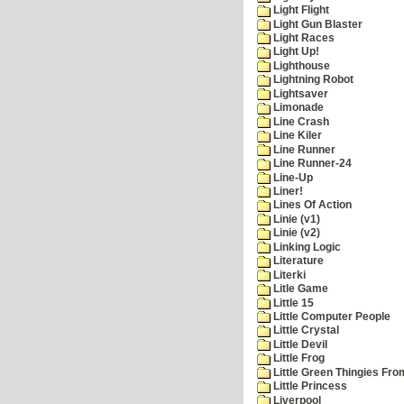
Light Flight
Light Gun Blaster
Light Races
Light Up!
Lighthouse
Lightning Robot
Lightsaver
Limonade
Line Crash
Line Kiler
Line Runner
Line Runner-24
Line-Up
Liner!
Lines Of Action
Linie (v1)
Linie (v2)
Linking Logic
Literature
Literki
Litle Game
Little 15
Little Computer People
Little Crystal
Little Devil
Little Frog
Little Green Thingies Fr
Little Princess
Liverpool