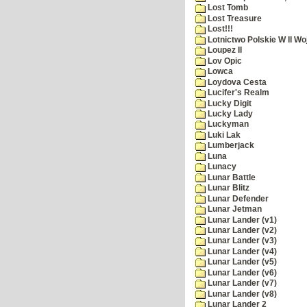
Lost Tomb
Lost Treasure
Lost!!!
Lotnictwo Polskie W II Wo
Loupez II
Lov Opic
Lowca
Loydova Cesta
Lucifer's Realm
Lucky Digit
Lucky Lady
Luckyman
Luki Lak
Lumberjack
Luna
Lunacy
Lunar Battle
Lunar Blitz
Lunar Defender
Lunar Jetman
Lunar Lander (v1)
Lunar Lander (v2)
Lunar Lander (v3)
Lunar Lander (v4)
Lunar Lander (v5)
Lunar Lander (v6)
Lunar Lander (v7)
Lunar Lander (v8)
Lunar Lander 2