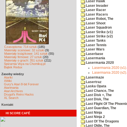
Laser Hawk
Laser Invader
Laser Racer
Laser Racers
Laser Robot, The
Laser Shoot
Laser Squadron
Laser Strike (v1)
Laser Strike (v2)
Laser Tanks
Laser Tennis
Czasopisma: 714 sztuk
(185)
Laser Wars
Materiały scenowe: 32 sztuki
(9)
Materiały książkowe: 141 sztuk
(55)
Laserbase
Materiały firmowe: 27 sztuk
(20)
Lasermania
Materiały o grach: 351 sztuk
(211)
Lasermania 2020
Spiżarnia Voya na Chomikuj.pl
Bajtek Redux
Lasermania 2020 (v1)
Lasermania 2020 (v2)
Zasoby wiedzy
Atariki
Lasermaze
XWiki
Lasertraz
Gury's Atari 8-bit Forever
Laska Opata
Atarimania
Last Chance, The
Atari Archives
Drygol's Retro Hacks
Last Disk +, The
XL Search
Last Disk, The
Last Flight Of The Phoeni
Kontakt
Last Guardian, The
Last Ninja
HI SCORE CAFÉ
Last Ninja 2
Last Of The Dragons
Last Oldie, The