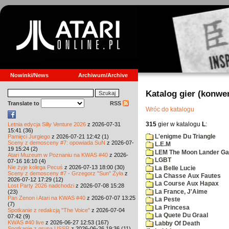
Nowinki/News
Archiwum/Archive
Katalog gier (konwe
Translate to
RSS
Wróc do katalogu
315
gier w katalogu
L
:
Letnia edycja Silly Venture 2026
z 2026-07-31
15:41 (36)
L'enigme Du Triangle
Pamięci Jurgiego
z 2026-07-21 12:42 (1)
Sceny z demosceny #7: opowiada SuN
z 2026-07-
L.E.M
19 15:24 (2)
LEM The Moon Lander G
Atari Muzeum w Poznaniu na KWAS #40
z 2026-
LGBT
07-16 16:10 (4)
Nie żyje kolega Pecuś
z 2026-07-13 18:00 (30)
La Belle Lucie
Sceny z demosceny #7 - Grzegorz "Sun" Żyła
z
La Chasse Aux Fautes
2026-07-12 17:29 (12)
La Course Aux Hapax
Lost Party 2026 nadchodzi
z 2026-07-08 15:28
La France, J'Aime
(23)
Pan Zenon i Atari na KWAS #40
z 2026-07-07 13:25
La Peste
(7)
La Princesa
Spotkanie z redakcją "The Voice"
z 2026-07-04
La Quete Du Graal
07:42 (9)
KWAS #40 live
z 2026-06-27 12:53 (167)
Labby Of Death
Spotkanie z grupą USSR
z 2026-06-26 19:36 (11)