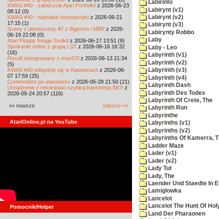
Labirinto
KWAS #40 - zabierzcie Atari Portfolio!
z 2026-06-23
Labirynt (v1)
08:12 (0)
KWAS #40 - naprawa retrosprzętu
z 2026-06-21
Labirynt (v2)
17:15 (1)
Labirynt (v3)
Sceny z demosceny #7 z Bigerem i MBR
z 2026-
Labirynty Robbo
06-19 22:08 (0)
Laby
Atari Floppy Image Toolkit
z 2026-06-17 13:51 (9)
Spotkanie online z grupą LST
z 2026-06-16 16:32
Laby - Leo
(16)
Labyrinth (v1)
Recoil zintegrowany z macOS
z 2026-06-13 21:34
Labyrinth (v2)
(5)
KWAS #40 odbędzie się w Katowicach
z 2026-06-
Labyrinth (v3)
07 17:59 (25)
Labyrinth (v4)
Commodore po atarowsku
z 2026-05-28 21:50 (21)
Labyrinth Dash
Urządzenie z rekordowo szybką transmisją SIO!
z
Labyrinth Des Todes
2026-05-24 20:57 (116)
Labyrinth Of Crete, The
«« nowsze
starsze »»
Labyrinth Run
Labyrinthe
AtariOnline.pl na YouTube
Labyrinths (v1)
Labyrinths (v2)
Labyrinths Of Kamerra, 
Ladder Maze
Lader (v1)
Lader (v2)
Lady Tut
Lady, The
Laender Und Staedte In 
Lamiglowka
Lancelot
Lancelot The Hunt Of Hol
Pomocnik/Helper
Land Der Pharaonen