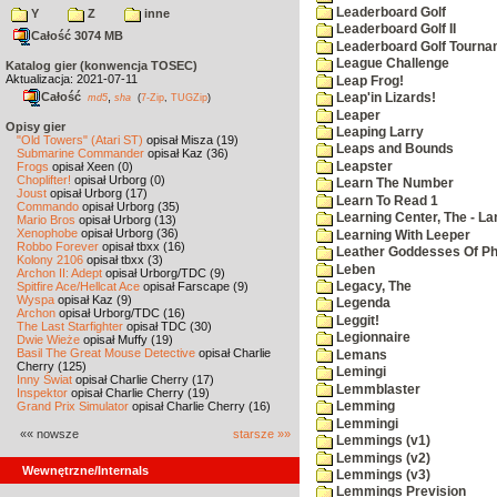
Leaderboard Golf
Y
Z
inne
Leaderboard Golf II
Całość 3074 MB
Leaderboard Golf Tourna
League Challenge
Katalog gier (konwencja TOSEC)
Aktualizacja: 2021-07-11
Leap Frog!
Całość
,
Leap'in Lizards!
md5
sha
(
7-Zip
,
TUGZip
)
Leaper
Opisy gier
Leaping Larry
"Old Towers" (Atari ST)
opisał Misza (19)
Leaps and Bounds
Submarine Commander
opisał Kaz (36)
Leapster
Frogs
opisał Xeen (0)
Choplifter!
opisał Urborg (0)
Learn The Number
Joust
opisał Urborg (17)
Learn To Read 1
Commando
opisał Urborg (35)
Learning Center, The - La
Mario Bros
opisał Urborg (13)
Xenophobe
opisał Urborg (36)
Learning With Leeper
Robbo Forever
opisał tbxx (16)
Leather Goddesses Of P
Kolony 2106
opisał tbxx (3)
Leben
Archon II: Adept
opisał Urborg/TDC (9)
Spitfire Ace/Hellcat Ace
opisał Farscape (9)
Legacy, The
Wyspa
opisał Kaz (9)
Legenda
Archon
opisał Urborg/TDC (16)
Leggit!
The Last Starfighter
opisał TDC (30)
Legionnaire
Dwie Wieże
opisał Muffy (19)
Basil The Great Mouse Detective
opisał Charlie
Lemans
Cherry (125)
Lemingi
Inny Świat
opisał Charlie Cherry (17)
Lemmblaster
Inspektor
opisał Charlie Cherry (19)
Grand Prix Simulator
opisał Charlie Cherry (16)
Lemming
Lemmingi
«« nowsze
starsze »»
Lemmings (v1)
Lemmings (v2)
Wewnętrzne/Internals
Lemmings (v3)
Lemmings Prevision