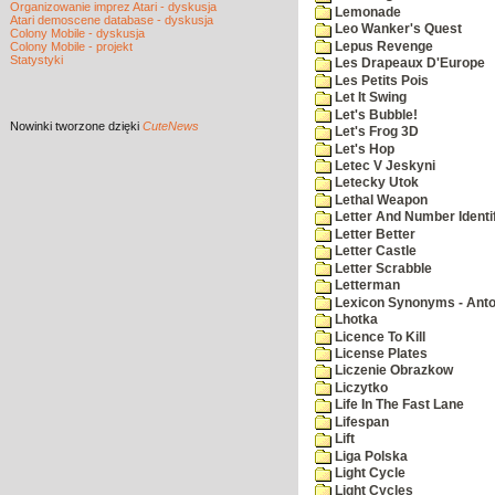
Organizowanie imprez Atari - dyskusja
Lemonade
Atari demoscene database - dyskusja
Leo Wanker's Quest
Colony Mobile - dyskusja
Lepus Revenge
Colony Mobile - projekt
Statystyki
Les Drapeaux D'Europe
Les Petits Pois
Let It Swing
Let's Bubble!
Nowinki
tworzone dzięki
CuteNews
Let's Frog 3D
Let's Hop
Letec V Jeskyni
Letecky Utok
Lethal Weapon
Letter And Number Identif
Letter Better
Letter Castle
Letter Scrabble
Letterman
Lexicon Synonyms - Ant
Lhotka
Licence To Kill
License Plates
Liczenie Obrazkow
Liczytko
Life In The Fast Lane
Lifespan
Lift
Liga Polska
Light Cycle
Light Cycles